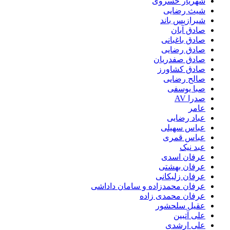
شهریار خسروی
شیث رضایی
شیرازیس باند
صادق آبان
صادق باغبانی
صادق رضایی
صادق صفدریان
صادق کشاورز
صالح رضایی
صبا یوسفی
صدرا AV
عامر
عباد رضایی
عباس سهیلی
عباس قمری
عبد نیک
عرفان اسدی
عرفان بهشتی
عرفان زلیکانی
عرفان محمدزاده و سامان داداشی
عرفان محمدی زاده
عقیل سلحشور
علی آتبین
علی ارشدی