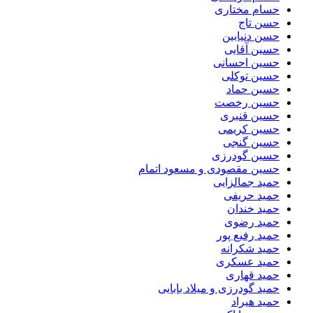
حسام مختاری
حسن تاج
حسن دنیابین
حسین آقایی
حسین احسانی
حسین توکلی
حسین حماد
حسین رخصت
حسین قنبری
حسین کریمی
حسین گنجی
حسین گودرزی
حسین مقصودی و مسعود اتمام
حمید جمالزایی
حمید حریفی
حمید خندان
حمید رضوی
حمید رفیع پور
حمید شکرانه
حمید عسکری
حمید قهاری
حمید گودرزی و میلاد بابایی
حمید هیراد