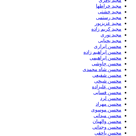
مجید باقری
مجید خراطها
مجید خشتی
مجید رستمی
مجید عزیزپور
مجید کریم زاده
مجید نوری
مجید یحیایی
محسن ابراری
محسن ابراهیم زاده
محسن ابراهیمی
محسن چاوشی
محسن شاه محمدی
محسن شفیعی
محسن شیخی
محسن علیزاده
محسن فسایی
محسن لرد
محسن مهراد
محسن موسوی
محسن میدانی
محسن والهیان
محسن وجدانی
محسن یاحقی