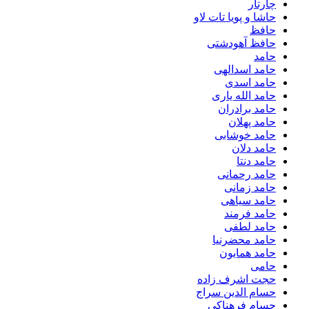
چارتار
حاشا و پویا تات لاو
حافظ
حافظ آهودشتی
حامد
حامد اسدالهی
حامد اسدی
حامد الله یاری
حامد برادران
حامد پهلان
حامد خوشابی
حامد دلان
حامد دنتا
حامد رحمانی
حامد زمانی
حامد سیاهی
حامد فرمند
حامد لطفی
حامد محضرنیا
حامد همایون
حامی
حجت اشرف زاده
حسام الدین سراج
حسام فرهناکی