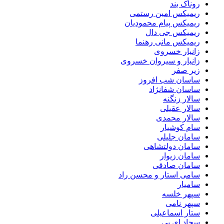
روناک بند
ریمیکس امین رستمی
ریمیکس پیام محمودیان
ریمیکس جی دال
ریمیکس مانی رهنما
زانیار خسروی
زانیار و سیروان خسروی
زیر صفر
ساسان شب افروز
ساسان شفانژاد
سالار زنگنه
سالار عقیلی
سالار محمدی
سام کوشیار
سامان جلیلی
سامان دولتشاهی
سامان زیوار
سامان صادقی
سامی استار و محسن راد
سامیار
سپهر خلسه
سپهر نامی
ستار اسماعیلی
سجاد ای بی