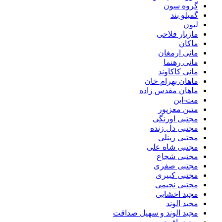
گروه سون
گمیلو بند
لیون
مازیار فلاحی
ماکان
مانی ارمغان
مانی رهنما
مانی کاکاوند
ماهان بهرام خان
ماهان مقدس زاده
مت-این
متین معزپور
مجتبی اورنگی
مجتبی دل زنده
مجتبی زینلی
مجتبی شاه علی
مجتبی شجاع
مجتبی صفری
مجتبی کبیری
مجتبی نجیمی
مجید اخشابی
مجید الوند‎
مجید الوند و سهیل صداقت