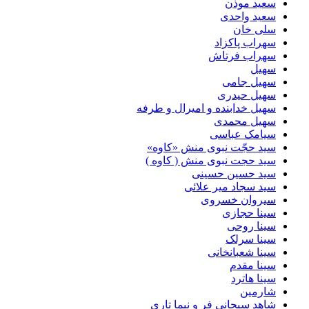
سعید موذن
سعید واحدی
سلی خان
سهراب پاکزاد
سهراب فرتاش
سهیل
سهیل جامی
سهیل حیدری
سهیل خدابنده و امیرال و طرفه
سهیل محمدی
سیامک عباسی
سید حجّت نبوی منش «کاوه»
سید حجت نبوی منش ( کاوه )
سید حسین حسینى
سید سجاد میر علائی
سیروان خسروی
سینا حجازی
سینا روحی
سینا سرلک
سینا شعبانخانی
سینا مقدم
سینا هاترد
شارمین
شاهد سبحانی فر و نیما تاری