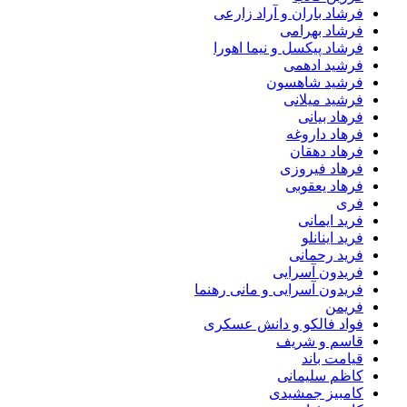
فرشاد باران و آراد زارعی
فرشاد بهرامی
فرشاد پیکسل و نیما اهورا
فرشید ادهمی
فرشید شاهسون
فرشید میلانی
فرهاد بیانی
فرهاد داروغه
فرهاد دهقان
فرهاد فیروزی
فرهاد یعقوبی
فری
فرید ایمانی
فرید اینانلو
فرید رحمانی
فریدون آسرایی
فریدون آسرایی و مانی رهنما
فریمن
فواد فالکو و دانش عسکری
قاسم و شریف
قیامت باند
کاظم سلیمانی
کامبیز جمشیدی