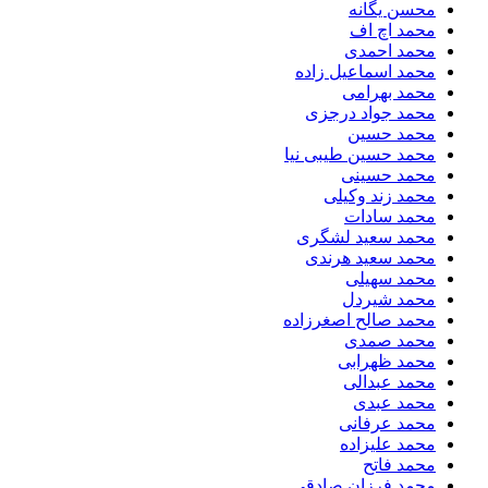
محسن یگانه
محمد اچ اف
محمد احمدی
محمد اسماعیل زاده
محمد بهرامی
محمد جواد درجزی
محمد حسین
محمد حسین طیبی نیا
محمد حسینی
محمد زند وکیلی
محمد سادات
محمد سعید لشگری
محمد سعید هرندی
محمد سهیلی
​محمد شیردل
محمد صالح اصغرزاده
محمد صمدی
محمد ظهرابی
محمد عبدالی
محمد عبدی
محمد عرفانی
محمد علیزاده
محمد فاتح
محمد فرزان صادقی