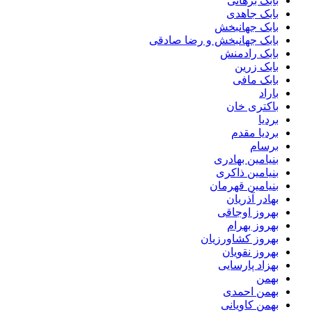
بابک برهانی
بابک جاهدی
بابک جهانبخش
بابک جهانبخش و رضا صادقی
بابک رادمنش
بابک زرین
بابک مافی
باراد
باکتری خان
بردیا
بردیا مقدم
برسام
بنیامین بهادری
بنیامین ذاکری
بنیامین قهرمان
بهادر آذریان
بهروز اوجاقی
بهروز بهرام
بهروز کشاورزیان
بهروز نقویان
بهزاد پارسایی
بهمن
بهمن احمدی
بهمن کاویانی