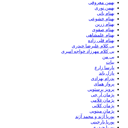
بهمن معروفی
بهمن نوری
بهنام بانی
بهنام خشوعی
بهنام زرین
بهنام صفوی
بهنام علمشاهی
بهنام قلی زاده
بی کلام علیرضا حیدری
بی کلام مهرزاد خواجه امیری
بی من
بیات
پارسا زارع
پازل باند
پدرام بهزادی
پرواز همای
پرویز پرستویی
پژمان آر جی
پژمان غلامی
پژمان کلانی
پژمان مینویی
پوریا آژند و محمد آژند
پوریا بارجینی
پوریا حیدری