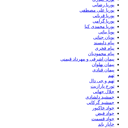
پوریا رضایی
پوریا علی مصطفی
پوریا قربانی
پوریا گرامی
پوریا محمدی کیا
پویا بیاتی
پویان جناتی
پیام دلپسند
پیام فخری
پیام محمودیان
پیمان اشرفی و مهرداد قیمنی
پیمان پهلوان
پیمان قنادی
تهم
تهم و جی دال
تورج پارازیت
جلال جهانی
جمشید دلشادی
جمشید گرکانی
جواد خاکپور
جواد فیض
جواد قسمت
چاپار باند