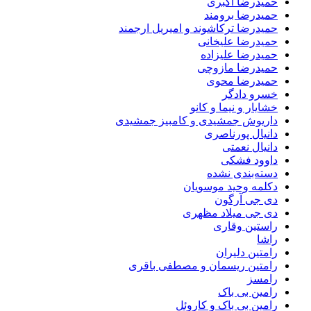
حمیدرضا اکبری
حمیدرضا برومند
حمیدرضا ترکاشوند و امیریل ارجمند
حمیدرضا علیخانی
حمیدرضا علیزاده
حمیدرضا مازوچی
حمیدرضا محوی
خسرو دادگر
خشایار و نیما و کانو
داریوش جمشیدی و کامبیز جمشیدی
دانیال پورناصری
دانیال نعمتی
داوود فشکی
دسته‌بندی نشده
دکلمه وحید موسویان
دی جی آرگون
دی جی میلاد مظهری
راستین وقاری
راشا
رامتین دلیران
رامتین ریسمان و مصطفی باقری
رامسز
رامین بی باک
رامین بی باک و کاروئل