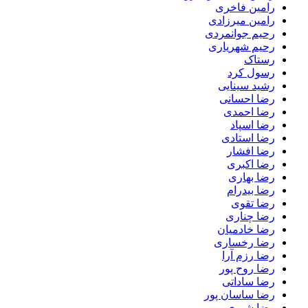
رامین فاخری
رامین میرزادی
رحیم جوانمردی
رحیم شهریاری
رستاک
رسول کرد
رشید سینایی
رضا احسانی
رضا احمدی
رضا اسپاد
رضا استادی
رضا افشار
رضا اکبری
رضا بهاری
رضا بیدرام
رضا تقوی
رضا چناری
رضا خادمیان
رضا رخساری
رضا رزم آرا
رضا روح پور
رضا ساداتی
رضا ساسان پور
رضا شیری