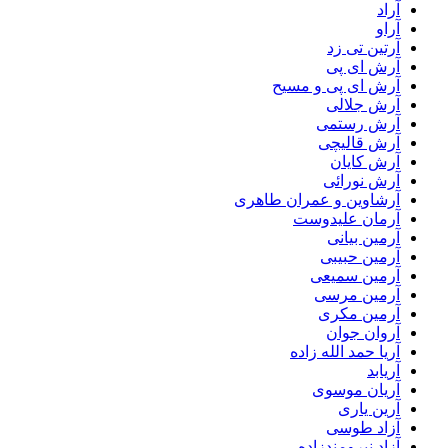
آراد
آراو
آرتین تی زد
آرش ای پی
آرش ای پی و مسیح
آرش جلالی
آرش رستمی
آرش قالیچی
آرش کایان
آرش نورائی
آرشاوین و عمران طاهری
آرمان علیدوست
آرمین بیانی
آرمین حبیبی
آرمین سمیعی
آرمین مرسی
آرمین مکری
آروان جوان
آریا حمد الله زاده
آریابد
آریان موسوی
آرین یاری
آزاد طوسی
آزاد نیرومندزاده