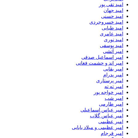
امید تقی پور
امید جهان
امید حسنی
امید خسروجردی
امید طبایی
امید عامری
امید نوری
امید یوسفی
امیر آتشی
امیر اسماعیل صدفی
امیر اند و حشمت فغانی
امیر بقایی
امیر پدرام
امیر پرستاری
امیر ته ته
امیر خواجه پور
امیر شب
امیر طارمی
امیر عباس اسماعیلی
امیر عباس گلاب
امیر عظیمی
امیر عظیمی و میلاد بابایی
امیر فرجام