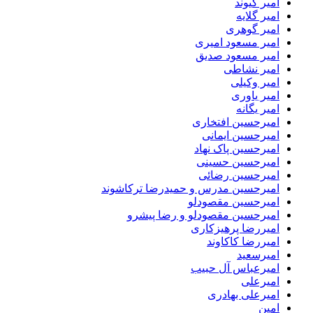
امیر کیوند
امیر گلایه
امیر گوهری
امیر مسعود امیری
امیر مسعود صدیق
امیر نشاطی
امیر وکیلی
امیر یاوری
امیر یگانه
امیرحسین افتخاری
امیرحسین ایمانی
امیرحسین پاک نهاد
امیرحسین حسینی
امیرحسین رضائی
امیرحسین مدرس و حمیدرضا ترکاشوند
امیرحسین مقصودلو
امیرحسین مقصودلو و رضا پیشرو
امیررضا پرهیزکاری
امیررضا کاکاوند
امیرسعید
امیرعباس آل حبیب
امیرعلی
امیرعلی بهادری
امین