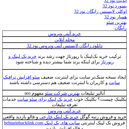
آپدیت نود 32
پسورد نود 32
اوکلی لایسنس رایگان نود 32
همیار نود 32
بهترین سئو
رایگان
خرید آنتی ویروس
مجله آنلاین
دانلود رایگان لایسنس آنتی ویروس نود 32
ترکیب خرید بک‌لینک با رپورتاژ جهت رشد برند
خرید بک لینک و
رپورتاژ
برای اینکه برند شما بیشتر دیده و شناخته شود
ایجاد نسخه سبک‌تر سایت برای اینترنت ضعیف
سئو افزایش ترافیک
سایت
و کاربران با اینترنت ضعیف هم دسترسی داشته باشند
آنالیز تبلیغات
بهترین شرکت سئو
مفهوم seo
بکلینک چیست؟ بکلینک خوب
خرید بک لینک برای سئو سایت
خدمات
تعرفه تبلیغات
خرید آنتی ویروس
خرید و فروش رتبه گوگل
خرید بک لینک خارجی
و فالو بازدید واقعی
فروش بک لینک اینترنتی
سایت های بک لینک behtarinbacklink.com
و فالو افزایش بازدید