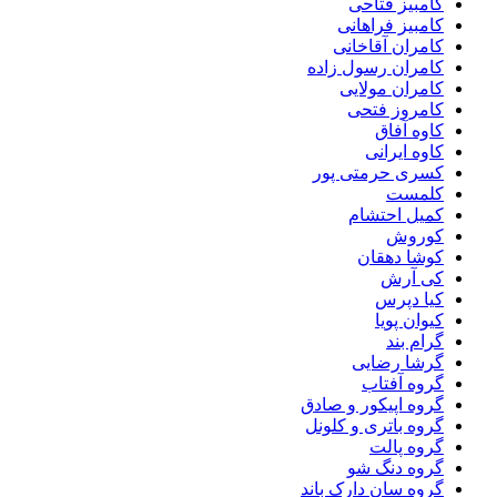
کامبیز فتاحی
کامبیز فراهانی
کامران آقاخانی
کامران رسول زاده
کامران مولایی
کامروز فتحی
کاوه آفاق
کاوه ایرانی
کسری حرمتی پور
کلمست
کمیل احتشام
کوروش
کوشا دهقان
کی آرش
کیا دپرس
کیوان پویا
گرام بند
گرشا رضایی
گروه آفتاب
گروه اپیکور و صادق
گروه باتری و کلونل
گروه پالت
گروه دنگ شو
گروه سان دارک باند