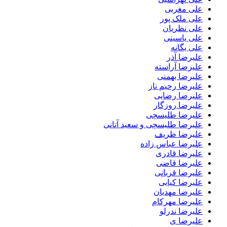
علی مغربی
علی ملک پور
علی نظریان
علی یاسینی
علی یگانه
علیرضا آذر
علیرضا آراسته
علیرضا بهمنی
علیرضا رحیم ناز
علیرضا رضایی
علیرضا روزگار
علیرضا طلیسچی
علیرضا طلیسچی و سعید آتانی
علیرضا ظریف
علیرضا عباس زاده
علیرضا قادری
علیرضا قاضی
علیرضا قربانی
علیرضا کیایی
علیرضا مهدیان
علیرضا مهرکام
علیرضا ندرلو
علیرضا ی