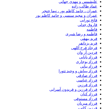
علیشمس و مهدی جهانی
عماد طالب زاده
عمران ، حامد کاظم پور ، نیما حنجر
عمران و مجید سنسی و حامد کاظم پور
فاتح نورایی
فاروق جدلی
فاطمه
فاطمه و رضا شیری
فربد بیهقی
فربد یزدانفر
فرجاد فرج اللهی
فردین آر وان
فرزاد بابایی
فرزاد بوجاری
فرزاد بیانی
فرزاد بیباش و وحید تتورا
فرزاد صادقی
فرزاد عباسی
فرزاد فرزین
فرزاد فرزین و فریدون آسرایی
فرزاد کیان
فرزاد مستوفی
فرزاد میریان
فرزین کاتب