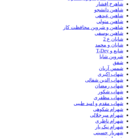
شاهرخ افشار
شاهین دانشجو
شاهین عبدهی
شاهین متولی
شاهین و شروین محافظت کار
شاهین یوسفی
شایان ع 2
شایان و محمد
شایع و T-Dey
شروین شایا
شفق
شمس آریان
شهاب اکبری
شهاب الدین شفائی
شهاب رمضان
شهاب شکور
شهاب مظفری
شهاب مقدم و امید طیبی
شهرام شکوهی
شهرام میرجلالی
شهرام ناظری
شهرام نیک یار
شهریار حسینی