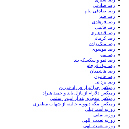
رضا صادقی
رضا صادقی بنام
رضا ضیا
رضا فرهادی
رضا قائمی
رضا قندهاری
رضا کرمانی
رضا ملک زاده
رضا موسوی
رضا نمو
رضا نمو و سکسکه بند
رضا نیک فرجام
رضا هاشمیان
رضا هامون
رضا یزدانی
رمیکس چرا تو از فرزاد فرزین
رمیکس دلارام از پازل باند و حمید هیراد
رمیکس معجزه اینه از امین رستمی
رمیکس مگه دیوونه حالیته از شهاب مظفری
روزبه اسماعیلی
روزبه بمانی
روزبه نعمت اللهی
روزبه نعمت الهی