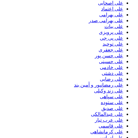
علی اصحابی
علی اعتماد
علی بهرامی
علی بهرامی صدر
علی بیات
علی پرویزی
علی پی جی
علی توحید
علی جعفری
علی حسن پور
علی حسینی
علی خادمی
علی دشتی
علی رضایی
علی رمضانپور و آمین بند
علی زند وکیلی
علی سپاهی
علی ستوده
علی صدیق
علی عبدالمالکی
علی عرب تبار
علی قاسمی
علی کرمانشاهی
علی لهراسبی