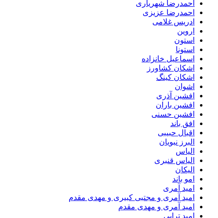
احمدرضا شهریاری
احمدرضا عزیزی
ادریس غلامی
اروین
استون
استونا
اسماعیل خانزاده
اشکان کشاورز
اشکان کینگ
اشوان
افشین آذری
افشین باران
افشین حسنی
افق باند
اقبال حبیبی
البرز نبویان
الیاس
الیاس قنبرى
الیکان
امو باند
امید آمری
امید آمری و مجتبی کبیری و مهدى مقدم
امید آمری و مهدی مقدم
امید ترابی