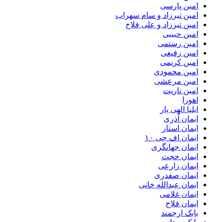
امین پارسی
امین تیرزاد و سام سهراب
امین تیرزاد و علی فلاح
امین حبیبی
امین رستمی
امین رفیعی
امین کریمی
امین محمودی
امین مرعشی
امین ناریت
اهورا
ایلیا الهی یار
ایمان آذری
ایمان استار
ایمان اف جی ۱۰
ایمان جهانگری
ایمان حجت
ایمان زارعی
ایمان صفدری
ایمان عبدالله خانی
ایمان غلامی
ایمان فلاح
بابک ارجمند