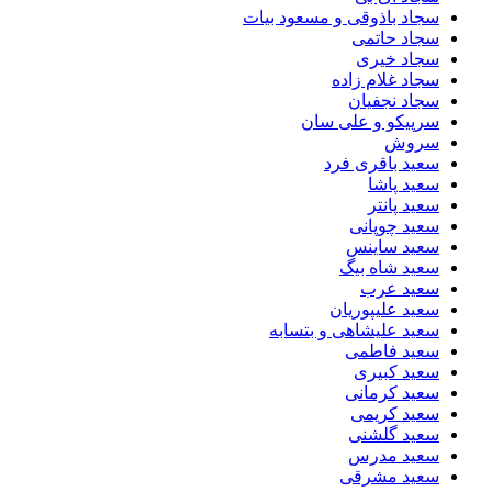
سجاد باذوقی و مسعود بیات
سجاد حاتمی
سجاد خیری
سجاد غلام زاده
سجاد نجفیان
سرپیکو و علی سان
سروش
سعید باقری فرد
سعید پاشا
سعید پانتر
سعید چوپانی
سعید ساینس
سعید شاه بیگ
سعید عرب
سعید علیپوریان
سعید علیشاهی و بتسابه
سعید فاطمی
سعید کبیری
سعید کرمانی
سعید کریمی
سعید گلشنی
سعید مدرس
سعید مشرقی