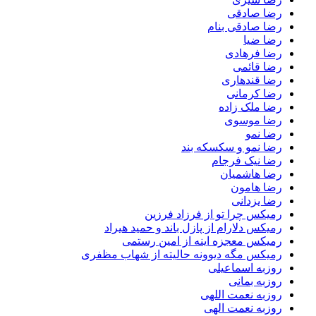
رضا صادقی
رضا صادقی بنام
رضا ضیا
رضا فرهادی
رضا قائمی
رضا قندهاری
رضا کرمانی
رضا ملک زاده
رضا موسوی
رضا نمو
رضا نمو و سکسکه بند
رضا نیک فرجام
رضا هاشمیان
رضا هامون
رضا یزدانی
رمیکس چرا تو از فرزاد فرزین
رمیکس دلارام از پازل باند و حمید هیراد
رمیکس معجزه اینه از امین رستمی
رمیکس مگه دیوونه حالیته از شهاب مظفری
روزبه اسماعیلی
روزبه بمانی
روزبه نعمت اللهی
روزبه نعمت الهی