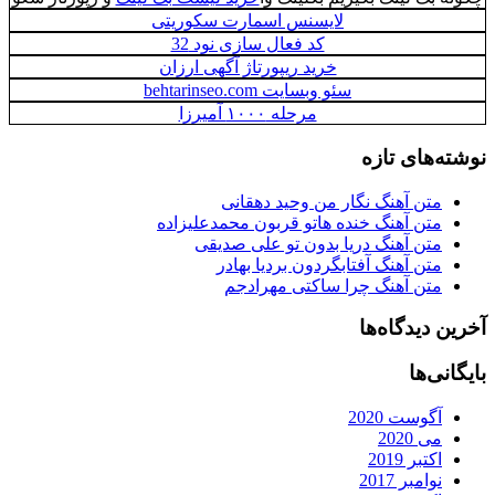
لایسنس اسمارت سکوریتی
کد فعال سازی نود 32
خرید ریپورتاژ آگهی ارزان
سئو وبسایت behtarinseo.com
مرحله ۱۰۰۰ آمیرزا
نوشته‌های تازه
متن آهنگ نگار من وحید دهقانی
متن آهنگ خنده هاتو قربون محمدعلیزاده
متن آهنگ دریا بدون تو علی صدیقی
متن آهنگ آفتابگردون بردیا بهادر
متن آهنگ چرا ساکتی مهرادجم
آخرین دیدگاه‌ها
بایگانی‌ها
آگوست 2020
می 2020
اکتبر 2019
نوامبر 2017