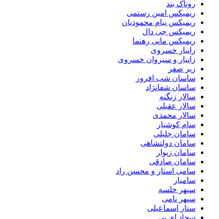
روناک بند
ریمیکس امین رستمی
ریمیکس پیام محمودیان
ریمیکس جی دال
ریمیکس مانی رهنما
زانیار خسروی
زانیار و سیروان خسروی
زیر صفر
ساسان شب افروز
ساسان شفانژاد
سالار زنگنه
سالار عقیلی
سالار محمدی
سام کوشیار
سامان جلیلی
سامان دولتشاهی
سامان زیوار
سامان صادقی
سامی استار و محسن راد
سامیار
سپهر خلسه
سپهر نامی
ستار اسماعیلی
سجاد ای بی