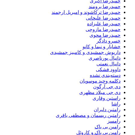
حمیدرضا اکبری
حمیدرضا برومند
حمیدرضا ترکاشوند و امیریل ارجمند
حمیدرضا علیخانی
حمیدرضا علیزاده
حمیدرضا مازوچی
حمیدرضا محوی
خسرو دادگر
خشایار و نیما و کانو
داریوش جمشیدی و کامبیز جمشیدی
دانیال پورناصری
دانیال نعمتی
داوود فشکی
دسته‌بندی نشده
دکلمه وحید موسویان
دی جی آرگون
دی جی میلاد مظهری
راستین وقاری
راشا
رامتین دلیران
رامتین ریسمان و مصطفی باقری
رامسز
رامین بی باک
رامین بی باک و کاروئل