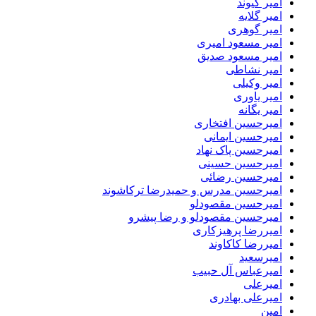
امیر کیوند
امیر گلایه
امیر گوهری
امیر مسعود امیری
امیر مسعود صدیق
امیر نشاطی
امیر وکیلی
امیر یاوری
امیر یگانه
امیرحسین افتخاری
امیرحسین ایمانی
امیرحسین پاک نهاد
امیرحسین حسینی
امیرحسین رضائی
امیرحسین مدرس و حمیدرضا ترکاشوند
امیرحسین مقصودلو
امیرحسین مقصودلو و رضا پیشرو
امیررضا پرهیزکاری
امیررضا کاکاوند
امیرسعید
امیرعباس آل حبیب
امیرعلی
امیرعلی بهادری
امین