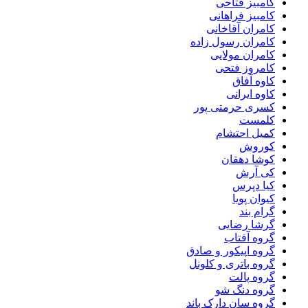
کامبیز فتاحی
کامبیز فراهانی
کامران آقاخانی
کامران رسول زاده
کامران مولایی
کامروز فتحی
کاوه آفاق
کاوه ایرانی
کسری حرمتی پور
کلمست
کمیل احتشام
کوروش
کوشا دهقان
کی آرش
کیا دپرس
کیوان پویا
گرام بند
گرشا رضایی
گروه آفتاب
گروه اپیکور و صادق
گروه باتری و کلونل
گروه پالت
گروه دنگ شو
گروه سان دارک باند