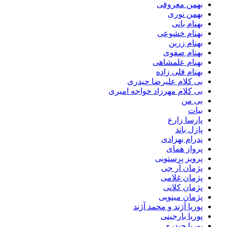
بهمن معروفی
بهمن نوری
بهنام بانی
بهنام خشوعی
بهنام زرین
بهنام صفوی
بهنام علمشاهی
بهنام قلی زاده
بی کلام علیرضا حیدری
بی کلام مهرزاد خواجه امیری
بی من
بیات
پارسا زارع
پازل باند
پدرام بهزادی
پرواز همای
پرویز پرستویی
پژمان آر جی
پژمان غلامی
پژمان کلانی
پژمان مینویی
پوریا آژند و محمد آژند
پوریا بارجینی
پوریا حیدری