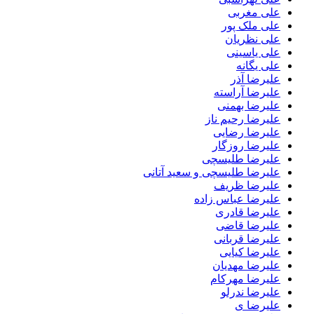
علی مغربی
علی ملک پور
علی نظریان
علی یاسینی
علی یگانه
علیرضا آذر
علیرضا آراسته
علیرضا بهمنی
علیرضا رحیم ناز
علیرضا رضایی
علیرضا روزگار
علیرضا طلیسچی
علیرضا طلیسچی و سعید آتانی
علیرضا ظریف
علیرضا عباس زاده
علیرضا قادری
علیرضا قاضی
علیرضا قربانی
علیرضا کیایی
علیرضا مهدیان
علیرضا مهرکام
علیرضا ندرلو
علیرضا ی