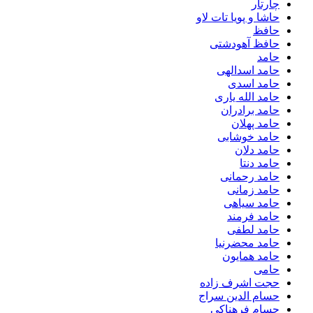
چارتار
حاشا و پویا تات لاو
حافظ
حافظ آهودشتی
حامد
حامد اسدالهی
حامد اسدی
حامد الله یاری
حامد برادران
حامد پهلان
حامد خوشابی
حامد دلان
حامد دنتا
حامد رحمانی
حامد زمانی
حامد سیاهی
حامد فرمند
حامد لطفی
حامد محضرنیا
حامد همایون
حامی
حجت اشرف زاده
حسام الدین سراج
حسام فرهناکی