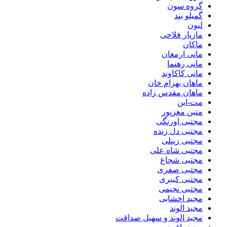
گروه سون
گمیلو بند
لیون
مازیار فلاحی
ماکان
مانی ارمغان
مانی رهنما
مانی کاکاوند
ماهان بهرام خان
ماهان مقدس زاده
مت-این
متین معزپور
مجتبی اورنگی
مجتبی دل زنده
مجتبی زینلی
مجتبی شاه علی
مجتبی شجاع
مجتبی صفری
مجتبی کبیری
مجتبی نجیمی
مجید اخشابی
مجید الوند‎
مجید الوند و سهیل صداقت