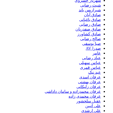
شهریار خسروی
شیث رضایی
شیرازیس باند
صادق آبان
صادق باغبانی
صادق رضایی
صادق صفدریان
صادق کشاورز
صالح رضایی
صبا یوسفی
صدرا AV
عامر
عباد رضایی
عباس سهیلی
عباس قمری
عبد نیک
عرفان اسدی
عرفان بهشتی
عرفان زلیکانی
عرفان محمدزاده و سامان داداشی
عرفان محمدی زاده
عقیل سلحشور
علی آتبین
علی ارشدی