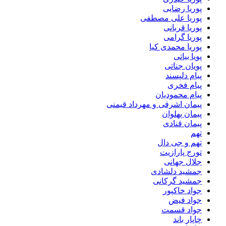
پوریا رضایی
پوریا علی مصطفی
پوریا قربانی
پوریا گرامی
پوریا محمدی کیا
پویا بیاتی
پویان جناتی
پیام دلپسند
پیام فخری
پیام محمودیان
پیمان اشرفی و مهرداد قیمنی
پیمان پهلوان
پیمان قنادی
تهم
تهم و جی دال
تورج پارازیت
جلال جهانی
جمشید دلشادی
جمشید گرکانی
جواد خاکپور
جواد فیض
جواد قسمت
چاپار باند