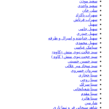
سعید موذن
سعید واحدی
سلی خان
سهراب پاکزاد
سهراب فرتاش
سهیل
سهیل جامی
سهیل حیدری
سهیل خدابنده و امیرال و طرفه
سهیل محمدی
سیامک عباسی
سید حجّت نبوی منش «کاوه»
سید حجت نبوی منش ( کاوه )
سید حسین حسینى
سید سجاد میر علائی
سیروان خسروی
سینا حجازی
سینا روحی
سینا سرلک
سینا شعبانخانی
سینا مقدم
سینا هاترد
شارمین
شاهد سبحانی فر و نیما تاری