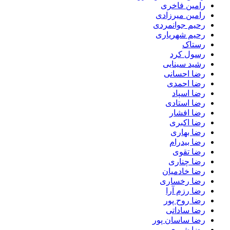
رامین فاخری
رامین میرزادی
رحیم جوانمردی
رحیم شهریاری
رستاک
رسول کرد
رشید سینایی
رضا احسانی
رضا احمدی
رضا اسپاد
رضا استادی
رضا افشار
رضا اکبری
رضا بهاری
رضا بیدرام
رضا تقوی
رضا چناری
رضا خادمیان
رضا رخساری
رضا رزم آرا
رضا روح پور
رضا ساداتی
رضا ساسان پور
رضا شیری