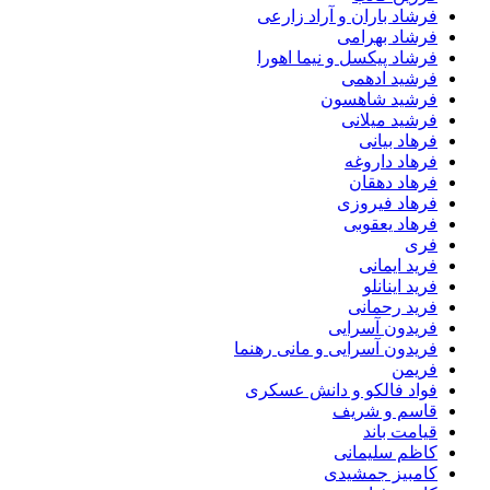
فرشاد باران و آراد زارعی
فرشاد بهرامی
فرشاد پیکسل و نیما اهورا
فرشید ادهمی
فرشید شاهسون
فرشید میلانی
فرهاد بیانی
فرهاد داروغه
فرهاد دهقان
فرهاد فیروزی
فرهاد یعقوبی
فری
فرید ایمانی
فرید اینانلو
فرید رحمانی
فریدون آسرایی
فریدون آسرایی و مانی رهنما
فریمن
فواد فالکو و دانش عسکری
قاسم و شریف
قیامت باند
کاظم سلیمانی
کامبیز جمشیدی