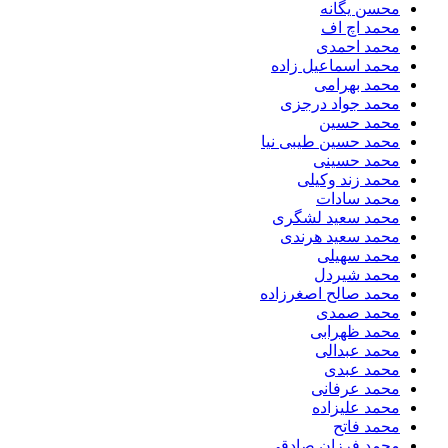
محسن یگانه
محمد اچ اف
محمد احمدی
محمد اسماعیل زاده
محمد بهرامی
محمد جواد درجزی
محمد حسین
محمد حسین طیبی نیا
محمد حسینی
محمد زند وکیلی
محمد سادات
محمد سعید لشگری
محمد سعید هرندی
محمد سهیلی
​محمد شیردل
محمد صالح اصغرزاده
محمد صمدی
محمد ظهرابی
محمد عبدالی
محمد عبدی
محمد عرفانی
محمد علیزاده
محمد فاتح
محمد فرزان صادقی