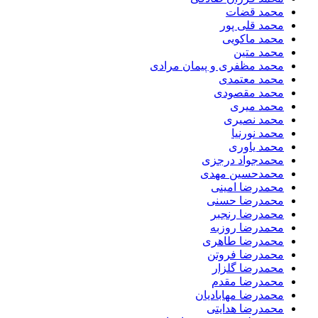
محمد قضات
محمد قلی پور
محمد ماکویی
محمد متین
محمد مظفری و پیمان مرادی
محمد معتمدی
محمد مقصودی
محمد میری
محمد نصیری
محمد نورنیا
محمد یاوری
محمدجواد درجزی
محمدحسین مهدی
محمدرضا امینی
محمدرضا حسنی
محمدرضا رنجبر
محمدرضا روزبه
محمدرضا طاهری
محمدرضا فروتن
محمدرضا گلزار
محمدرضا مقدم
محمدرضا مهابادیان
محمدرضا هدایتی