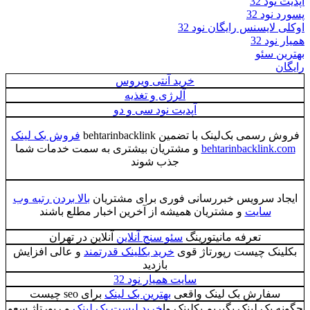
آپدیت نود 32
پسورد نود 32
اوکلی لایسنس رایگان نود 32
همیار نود 32
بهترین سئو
رایگان
خرید آنتی ویروس
آلرژی و تغذیه
آپدیت نود سی و دو
فروش رسمی بک‌لینک با تضمین behtarinbacklink
فروش بک لینک
behtarinbacklink.com
و مشتریان بیشتری به سمت خدمات شما
جذب شوند
ایجاد سرویس خبررسانی فوری برای مشتریان
بالا بردن رتبه وب
سایت
و مشتریان همیشه از آخرین اخبار مطلع باشند
تعرفه مانیتورینگ
سئو سنج آنلاین
آنلاین در تهران
بکلینک چیست رپورتاژ قوی
خرید بکلینک قدرتمند
و عالی افزايش
بازديد
سایت همیار نود 32
سفارش بک لینک واقعی
بهترین بک لینک
برای seo چيست
چگونه بک لینک بگیریم بکلینک وا
خرید لیست بک لینک
و رپورتاژ سعو