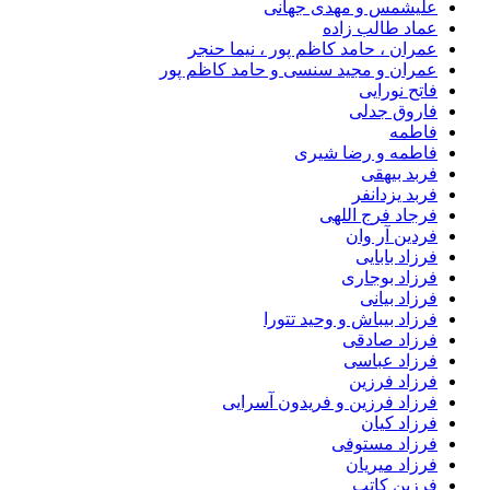
علیشمس و مهدی جهانی
عماد طالب زاده
عمران ، حامد کاظم پور ، نیما حنجر
عمران و مجید سنسی و حامد کاظم پور
فاتح نورایی
فاروق جدلی
فاطمه
فاطمه و رضا شیری
فربد بیهقی
فربد یزدانفر
فرجاد فرج اللهی
فردین آر وان
فرزاد بابایی
فرزاد بوجاری
فرزاد بیانی
فرزاد بیباش و وحید تتورا
فرزاد صادقی
فرزاد عباسی
فرزاد فرزین
فرزاد فرزین و فریدون آسرایی
فرزاد کیان
فرزاد مستوفی
فرزاد میریان
فرزین کاتب