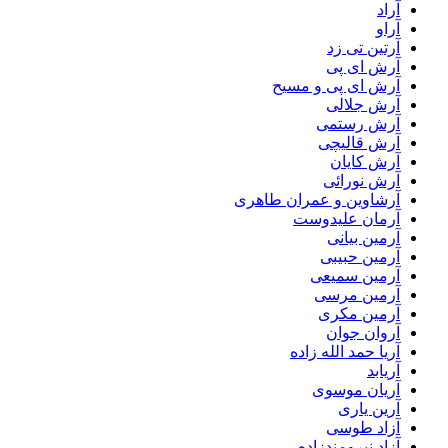
آراد
آراو
آرتین تی زد
آرش ای پی
آرش ای پی و مسیح
آرش جلالی
آرش رستمی
آرش قالیچی
آرش کایان
آرش نورائی
آرشاوین و عمران طاهری
آرمان علیدوست
آرمین بیانی
آرمین حبیبی
آرمین سمیعی
آرمین مرسی
آرمین مکری
آروان جوان
آریا حمد الله زاده
آریابد
آریان موسوی
آرین یاری
آزاد طوسی
آزاد نیرومندزاده