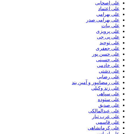
علی اصحابی
علی اعتماد
علی بهرامی
علی بهرامی صدر
علی بیات
علی پرویزی
علی پی جی
علی توحید
علی جعفری
علی حسن پور
علی حسینی
علی خادمی
علی دشتی
علی رضایی
علی رمضانپور و آمین بند
علی زند وکیلی
علی سپاهی
علی ستوده
علی صدیق
علی عبدالمالکی
علی عرب تبار
علی قاسمی
علی کرمانشاهی
علی لهراسبی