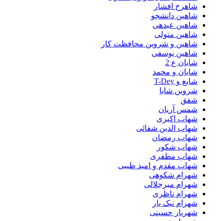
شاهرخ افشار
شاهین دانشجو
شاهین عبدهی
شاهین متولی
شاهین و شروین محافظت کار
شاهین یوسفی
شایان ع 2
شایان و محمد
شایع و T-Dey
شروین شایا
شفق
شمس آریان
شهاب اکبری
شهاب الدین شفائی
شهاب رمضان
شهاب شکور
شهاب مظفری
شهاب مقدم و امید طیبی
شهرام شکوهی
شهرام میرجلالی
شهرام ناظری
شهرام نیک یار
شهریار حسینی