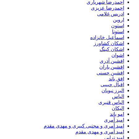
احمدرضا شهریاری
احمدرضا عزیزی
ادریس غلامی
اروین
استون
استونا
اسماعیل خانزاده
اشکان کشاورز
اشکان کینگ
اشوان
افشین آذری
افشین باران
افشین حسنی
افق باند
اقبال حبیبی
البرز نبویان
الیاس
الیاس قنبرى
الیکان
امو باند
امید آمری
امید آمری و مجتبی کبیری و مهدى مقدم
امید آمری و مهدی مقدم
امید ترابی