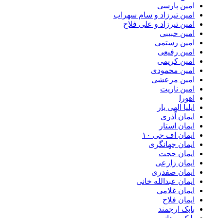
امین پارسی
امین تیرزاد و سام سهراب
امین تیرزاد و علی فلاح
امین حبیبی
امین رستمی
امین رفیعی
امین کریمی
امین محمودی
امین مرعشی
امین ناریت
اهورا
ایلیا الهی یار
ایمان آذری
ایمان استار
ایمان اف جی ۱۰
ایمان جهانگری
ایمان حجت
ایمان زارعی
ایمان صفدری
ایمان عبدالله خانی
ایمان غلامی
ایمان فلاح
بابک ارجمند