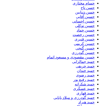
حسام مختاری
حسن تاج
حسن دنیابین
حسین آقایی
حسین احسانی
حسین توکلی
حسین حماد
حسین رخصت
حسین قنبری
حسین کریمی
حسین گنجی
حسین گودرزی
حسین مقصودی و مسعود اتمام
حمید جمالزایی
حمید حریفی
حمید خندان
حمید رضوی
حمید رفیع پور
حمید شکرانه
حمید عسکری
حمید قهاری
حمید گودرزی و میلاد بابایی
حمید هیراد