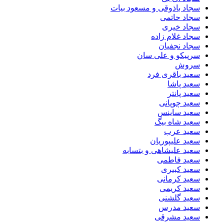
سجاد باذوقی و مسعود بیات
سجاد حاتمی
سجاد خیری
سجاد غلام زاده
سجاد نجفیان
سرپیکو و علی سان
سروش
سعید باقری فرد
سعید پاشا
سعید پانتر
سعید چوپانی
سعید ساینس
سعید شاه بیگ
سعید عرب
سعید علیپوریان
سعید علیشاهی و بتسابه
سعید فاطمی
سعید کبیری
سعید کرمانی
سعید کریمی
سعید گلشنی
سعید مدرس
سعید مشرقی