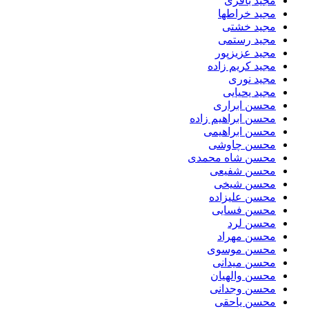
مجید باقری
مجید خراطها
مجید خشتی
مجید رستمی
مجید عزیزپور
مجید کریم زاده
مجید نوری
مجید یحیایی
محسن ابراری
محسن ابراهیم زاده
محسن ابراهیمی
محسن چاوشی
محسن شاه محمدی
محسن شفیعی
محسن شیخی
محسن علیزاده
محسن فسایی
محسن لرد
محسن مهراد
محسن موسوی
محسن میدانی
محسن والهیان
محسن وجدانی
محسن یاحقی