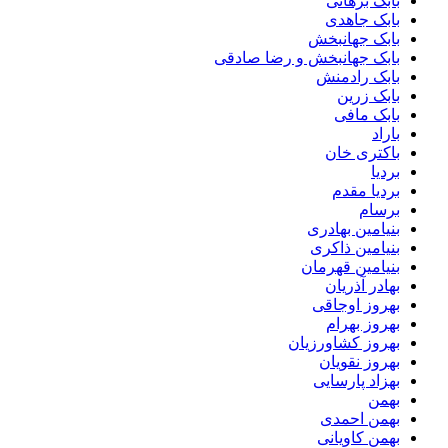
بابک برهانی
بابک جاهدی
بابک جهانبخش
بابک جهانبخش و رضا صادقی
بابک رادمنش
بابک زرین
بابک مافی
باراد
باکتری خان
بردیا
بردیا مقدم
برسام
بنیامین بهادری
بنیامین ذاکری
بنیامین قهرمان
بهادر آذریان
بهروز اوجاقی
بهروز بهرام
بهروز کشاورزیان
بهروز نقویان
بهزاد پارسایی
بهمن
بهمن احمدی
بهمن کاویانی