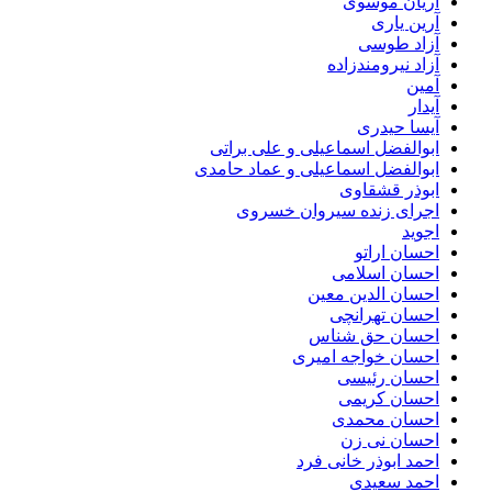
آریان موسوی
آرین یاری
آزاد طوسی
آزاد نیرومندزاده
آمین
آیدار
آیسا حیدری
ابوالفضل اسماعیلی و علی براتی
ابوالفضل اسماعیلی و عماد حامدی
ابوذر قشقاوی
اجرای زنده سیروان خسروی
اجوید
احسان اراتو
احسان اسلامی
احسان الدین معین
احسان تهرانچی
احسان حق شناس
احسان خواجه امیری
احسان رئیسی
احسان کریمی
احسان محمدی
احسان نی زن
احمد ابوذر خانی فرد
احمد سعیدی