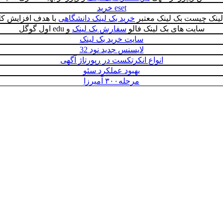
eset خرید
لینک چیست بک لینک معتبر
خرید بک لینک دانشگاهی
با هدف افزایش کل
سایت های بک لینک فالو
سفارش بک لینک
و edu اول گوگل
سایت خرید بک لینک
لایسنس جدید نود 32
انواع انکرتکست در رپورتاژ آگهی
بهبود عملکرد سئو
مرحله۳۰۰ آمیرزا