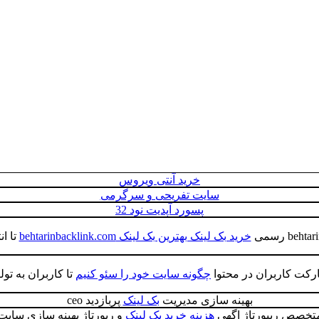
خرید آنتی ویروس
سایت تفریحی و سرگرمی
پسورد آپدیت نود 32
خرید بک لینک بهترین بک لینک behtarinbacklink.com
تا ا
کت کاربران در محتوا
چگونه سایت خود را سئو کنیم
تا کاربران به تو
بهینه سازی مدیریت
بک لینک
پربازدید ceo
تخصص ریپورتاژ اگهی
هزینه خرید بک لینک
و رپورتاژ بهینه سازی سایت