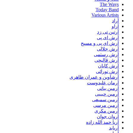
The Ways
Today Band
Various Artists
آراد
آراو
آرتین تی زد
آرش ای پی
آرش ای پی و مسیح
آرش جلالی
آرش رستمی
آرش قالیچی
آرش کایان
آرش نورائی
آرشاوین و عمران طاهری
آرمان علیدوست
آرمین بیانی
آرمین حبیبی
آرمین سمیعی
آرمین مرسی
آرمین مکری
آروان جوان
آریا حمد الله زاده
آریابد