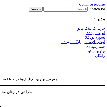
Continue reading
Search for:
Search
مدیر :
خرید بک لینک فالو
آپدیت نود 32
پسورد نود 32
اوکلی لایسنس رایگان نود 32
همیار نود 32
بهترین سئو
رایگان
معرفی بهترین بک‌لینک‌ها در behtarinbacklink رسمی
طراحی فرم‌های مشار
م