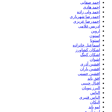
احمد صفایی
احمد هادی
احمد ولی زاده
احمدرضا شهریاری
احمدرضا عزیزی
ادریس غلامی
اروین
استون
استونا
اسماعیل خانزاده
اشکان کشاورز
اشکان کینگ
اشوان
افشین آذری
افشین باران
افشین حسنی
افق باند
اقبال حبیبی
البرز نبویان
الیاس
الیاس قنبرى
الیکان
امو باند
امید آمری