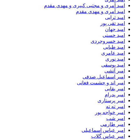
امید آمری و مجتبی کبیری و مهدى مقدم
امید آمری و مهدی مقدم
امید ترابی
امید تقی پور
امید جهان
امید حسنی
امید خسروجردی
امید طبایی
امید عامری
امید نوری
امید یوسفی
امیر آتشی
امیر اسماعیل صدفی
امیر اند و حشمت فغانی
امیر بقایی
امیر پدرام
امیر پرستاری
امیر ته ته
امیر خواجه پور
امیر شب
امیر طارمی
امیر عباس اسماعیلی
امیر عباس گلاب