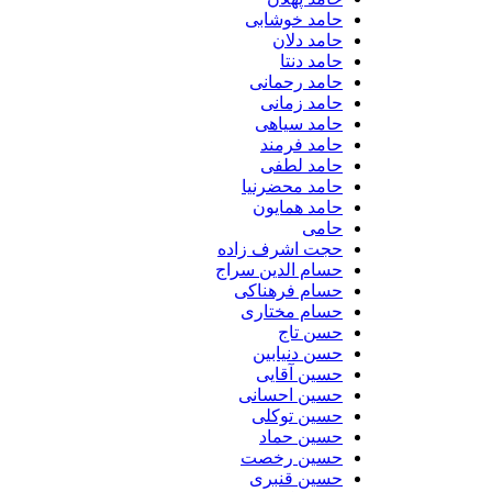
حامد خوشابی
حامد دلان
حامد دنتا
حامد رحمانی
حامد زمانی
حامد سیاهی
حامد فرمند
حامد لطفی
حامد محضرنیا
حامد همایون
حامی
حجت اشرف زاده
حسام الدین سراج
حسام فرهناکی
حسام مختاری
حسن تاج
حسن دنیابین
حسین آقایی
حسین احسانی
حسین توکلی
حسین حماد
حسین رخصت
حسین قنبری