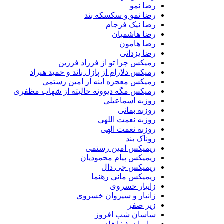
رضا نمو
رضا نمو و سکسکه بند
رضا نیک فرجام
رضا هاشمیان
رضا هامون
رضا یزدانی
رمیکس چرا تو از فرزاد فرزین
رمیکس دلارام از پازل باند و حمید هیراد
رمیکس معجزه اینه از امین رستمی
رمیکس مگه دیوونه حالیته از شهاب مظفری
روزبه اسماعیلی
روزبه بمانی
روزبه نعمت اللهی
روزبه نعمت الهی
روناک بند
ریمیکس امین رستمی
ریمیکس پیام محمودیان
ریمیکس جی دال
ریمیکس مانی رهنما
زانیار خسروی
زانیار و سیروان خسروی
زیر صفر
ساسان شب افروز