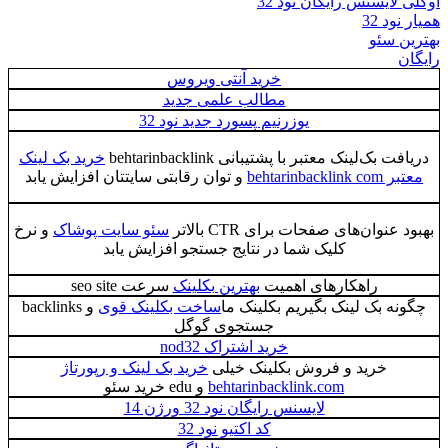
اوکلی لایسنس رایگان نود 32
همیار نود 32
بهترین سئو
رایگان
خرید آنتی ویروس
مطالب علمی جدید
یوزرنیم پسورد جدید نود 32
دریافت بک‌لینک معتبر با پشتیبانی behtarinbacklink
خرید بک لینک
معتبر behtarinbacklink com
و توان رقابتی سایتتان افزایش یابد
بهبود عنوان‌های صفحات برای CTR بالاتر
سئو سایت پوشاک
و نرخ
کلیک شما در نتایج جستجو افزایش یابد
راهکارهای اهمیت
بهترین بکلینک
سرعت seo site
چگونه بک لینک بگیریم بکلینک ما
ساخت بکلینک قوی
و backlinks
جستجوی گوگل
خرید اشتراک nod32
خرید و فروش بکلینک خیلی
خرید بک لینک و رپورتاژ
behtarinbacklink.com
و edu خرید سئو
لایسنس رایگان نود 32 ورژن 14
کد اکتیو نود 32