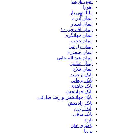
امین ناریت
اهورا
ایلیا الهی یار
ایمان آذری
ایمان استار
ایمان اف جی ۱۰
ایمان جهانگری
ایمان حجت
ایمان زارعی
ایمان صفدری
ایمان عبدالله خانی
ایمان غلامی
ایمان فلاح
بابک ارجمند
بابک برهانی
بابک جاهدی
بابک جهانبخش
بابک جهانبخش و رضا صادقی
بابک رادمنش
بابک زرین
بابک مافی
باراد
باکتری خان
بردیا