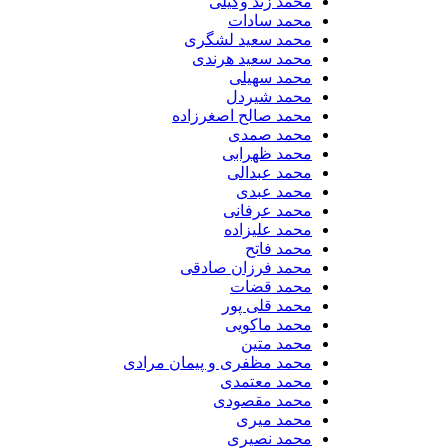
محمد زند وکیلی
محمد سادات
محمد سعید لشگری
محمد سعید هرندی
محمد سهیلی
​محمد شیردل
محمد صالح اصغرزاده
محمد صمدی
محمد ظهرابی
محمد عبدالی
محمد عبدی
محمد عرفانی
محمد علیزاده
محمد فاتح
محمد فرزان صادقی
محمد قضات
محمد قلی پور
محمد ماکویی
محمد متین
محمد مظفری و پیمان مرادی
محمد معتمدی
محمد مقصودی
محمد میری
محمد نصیری