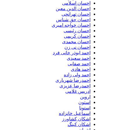
احسان اسلامی
احسان الدین معین
احسان تهرانچی
احسان حق شناس
احسان خواجه امیری
احسان رئیسی
احسان کریمی
احسان محمدی
احسان نی زن
احمد ابوذر خانی فرد
احمد سعیدی
احمد صفایی
احمد هادی
احمد ولی زاده
احمدرضا شهریاری
احمدرضا عزیزی
ادریس غلامی
اروین
استون
استونا
اسماعیل خانزاده
اشکان کشاورز
اشکان کینگ
اشوان