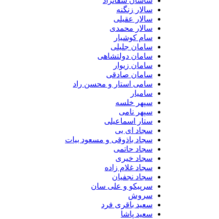
ساسان شفانژاد
سالار زنگنه
سالار عقیلی
سالار محمدی
سام کوشیار
سامان جلیلی
سامان دولتشاهی
سامان زیوار
سامان صادقی
سامی استار و محسن راد
سامیار
سپهر خلسه
سپهر نامی
ستار اسماعیلی
سجاد ای بی
سجاد باذوقی و مسعود بیات
سجاد حاتمی
سجاد خیری
سجاد غلام زاده
سجاد نجفیان
سرپیکو و علی سان
سروش
سعید باقری فرد
سعید پاشا