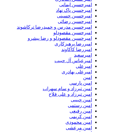
امیرحسین ایمانی
امیرحسین پاک نهاد
امیرحسین حسینی
امیرحسین رضائی
امیرحسین مدرس و حمیدرضا ترکاشوند
امیرحسین مقصودلو
امیرحسین مقصودلو و رضا پیشرو
امیررضا پرهیزکاری
امیررضا کاکاوند
امیرسعید
امیرعباس آل حبیب
امیرعلی
امیرعلی بهادری
امین
امین پارسی
امین تیرزاد و سام سهراب
امین تیرزاد و علی فلاح
امین حبیبی
امین رستمی
امین رفیعی
امین کریمی
امین محمودی
امین مرعشی