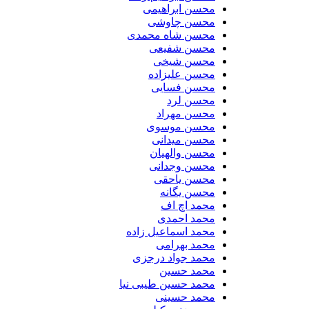
محسن ابراهیمی
محسن چاوشی
محسن شاه محمدی
محسن شفیعی
محسن شیخی
محسن علیزاده
محسن فسایی
محسن لرد
محسن مهراد
محسن موسوی
محسن میدانی
محسن والهیان
محسن وجدانی
محسن یاحقی
محسن یگانه
محمد اچ اف
محمد احمدی
محمد اسماعیل زاده
محمد بهرامی
محمد جواد درجزی
محمد حسین
محمد حسین طیبی نیا
محمد حسینی