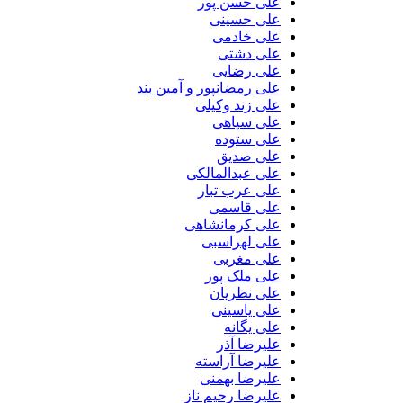
علی حسن پور
علی حسینی
علی خادمی
علی دشتی
علی رضایی
علی رمضانپور و آمین بند
علی زند وکیلی
علی سپاهی
علی ستوده
علی صدیق
علی عبدالمالکی
علی عرب تبار
علی قاسمی
علی کرمانشاهی
علی لهراسبی
علی مغربی
علی ملک پور
علی نظریان
علی یاسینی
علی یگانه
علیرضا آذر
علیرضا آراسته
علیرضا بهمنی
علیرضا رحیم ناز