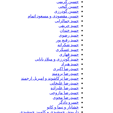
حسین کریمی
حسین گنجی
حسین گودرزی
حسین مقصودی و مسعود اتمام
حمید جمالزایی
حمید حریفی
حمید خندان
حمید رضوی
حمید رفیع پور
حمید شکرانه
حمید عسکری
حمید قهاری
حمید گودرزی و میلاد بابایی
حمید هیراد
حمیدرضا اکبری
حمیدرضا برومند
حمیدرضا ترکاشوند و امیریل ارجمند
حمیدرضا علیخانی
حمیدرضا علیزاده
حمیدرضا مازوچی
حمیدرضا محوی
خسرو دادگر
خشایار و نیما و کانو
داریوش جمشیدی و کامبیز جمشیدی