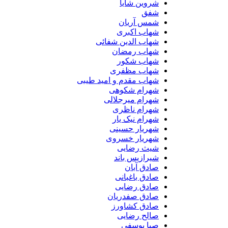
شروین شایا
شفق
شمس آریان
شهاب اکبری
شهاب الدین شفائی
شهاب رمضان
شهاب شکور
شهاب مظفری
شهاب مقدم و امید طیبی
شهرام شکوهی
شهرام میرجلالی
شهرام ناظری
شهرام نیک یار
شهریار حسینی
شهریار خسروی
شیث رضایی
شیرازیس باند
صادق آبان
صادق باغبانی
صادق رضایی
صادق صفدریان
صادق کشاورز
صالح رضایی
صبا یوسفی