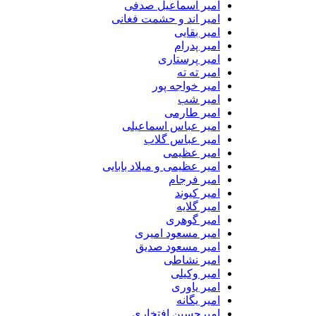
امیر اسماعیل صدفی
امیر اند و حشمت فغانی
امیر بقایی
امیر پدرام
امیر پرستاری
امیر ته ته
امیر خواجه پور
امیر شب
امیر طارمی
امیر عباس اسماعیلی
امیر عباس گلاب
امیر عظیمی
امیر عظیمی و میلاد بابایی
امیر فرجام
امیر کیوند
امیر گلایه
امیر گوهری
امیر مسعود امیری
امیر مسعود صدیق
امیر نشاطی
امیر وکیلی
امیر یاوری
امیر یگانه
امیرحسین افتخاری