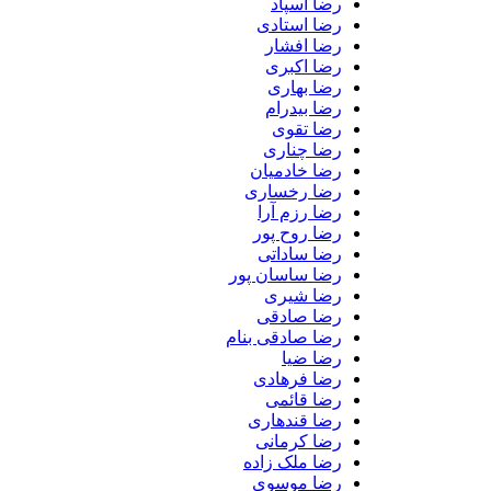
رضا اسپاد
رضا استادی
رضا افشار
رضا اکبری
رضا بهاری
رضا بیدرام
رضا تقوی
رضا چناری
رضا خادمیان
رضا رخساری
رضا رزم آرا
رضا روح پور
رضا ساداتی
رضا ساسان پور
رضا شیری
رضا صادقی
رضا صادقی بنام
رضا ضیا
رضا فرهادی
رضا قائمی
رضا قندهاری
رضا کرمانی
رضا ملک زاده
رضا موسوی