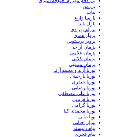
بی کلام مهرزاد خواجه امیری
بی من
بیات
پارسا زارع
پازل باند
پدرام بهزادی
پرواز همای
پرویز پرستویی
پژمان آر جی
پژمان غلامی
پژمان کلانی
پژمان مینویی
پوریا آژند و محمد آژند
پوریا بارجینی
پوریا حیدری
پوریا رضایی
پوریا علی مصطفی
پوریا قربانی
پوریا گرامی
پوریا محمدی کیا
پویا بیاتی
پویان جناتی
پیام دلپسند
پیام فخری