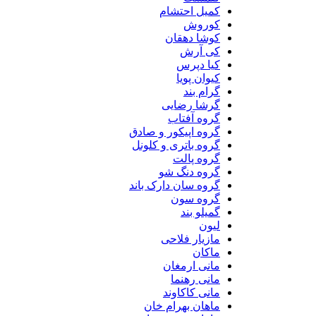
کمیل احتشام
کوروش
کوشا دهقان
کی آرش
کیا دپرس
کیوان پویا
گرام بند
گرشا رضایی
گروه آفتاب
گروه اپیکور و صادق
گروه باتری و کلونل
گروه پالت
گروه دنگ شو
گروه سان دارک باند
گروه سون
گمیلو بند
لیون
مازیار فلاحی
ماکان
مانی ارمغان
مانی رهنما
مانی کاکاوند
ماهان بهرام خان