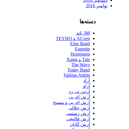
دسامبر 2016
نوامبر 2016
دسته‌ها
3M باند
ACven و TEYHO
Emo Band
Espertip
Homxigen
Tale و Xanta
The Ways
Today Band
Various Artists
آراد
آراو
آرتین تی زد
آرش ای پی
آرش ای پی و مسیح
آرش جلالی
آرش رستمی
آرش قالیچی
آرش کایان