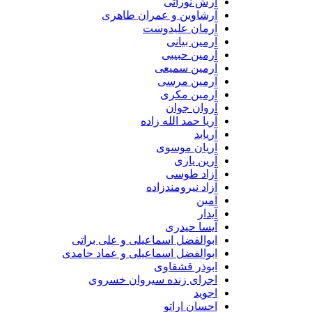
آرش نورائی
آرشاوین و عمران طاهری
آرمان علیدوست
آرمین بیانی
آرمین حبیبی
آرمین سمیعی
آرمین مرسی
آرمین مکری
آروان جوان
آریا حمد الله زاده
آریابد
آریان موسوی
آرین یاری
آزاد طوسی
آزاد نیرومندزاده
آمین
آیدار
آیسا حیدری
ابوالفضل اسماعیلی و علی براتی
ابوالفضل اسماعیلی و عماد حامدی
ابوذر قشقاوی
اجرای زنده سیروان خسروی
اجوید
احسان اراتو