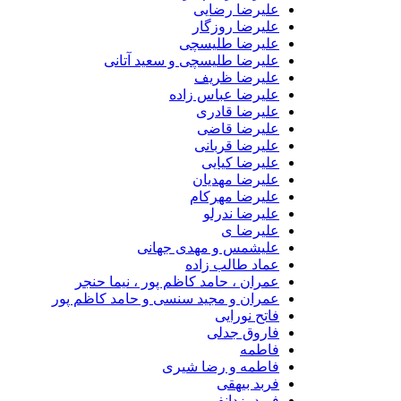
علیرضا رضایی
علیرضا روزگار
علیرضا طلیسچی
علیرضا طلیسچی و سعید آتانی
علیرضا ظریف
علیرضا عباس زاده
علیرضا قادری
علیرضا قاضی
علیرضا قربانی
علیرضا کیایی
علیرضا مهدیان
علیرضا مهرکام
علیرضا ندرلو
علیرضا ی
علیشمس و مهدی جهانی
عماد طالب زاده
عمران ، حامد کاظم پور ، نیما حنجر
عمران و مجید سنسی و حامد کاظم پور
فاتح نورایی
فاروق جدلی
فاطمه
فاطمه و رضا شیری
فربد بیهقی
فربد یزدانفر