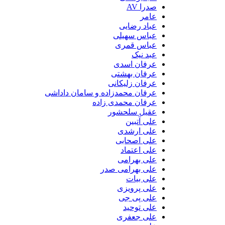
صدرا AV
عامر
عباد رضایی
عباس سهیلی
عباس قمری
عبد نیک
عرفان اسدی
عرفان بهشتی
عرفان زلیکانی
عرفان محمدزاده و سامان داداشی
عرفان محمدی زاده
عقیل سلحشور
علی آتبین
علی ارشدی
علی اصحابی
علی اعتماد
علی بهرامی
علی بهرامی صدر
علی بیات
علی پرویزی
علی پی جی
علی توحید
علی جعفری