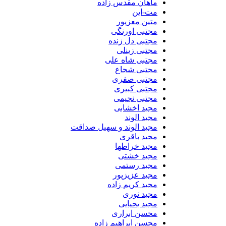
ماهان مقدس زاده
مت-این
متین معزپور
مجتبی اورنگی
مجتبی دل زنده
مجتبی زینلی
مجتبی شاه علی
مجتبی شجاع
مجتبی صفری
مجتبی کبیری
مجتبی نجیمی
مجید اخشابی
مجید الوند‎
مجید الوند و سهیل صداقت
مجید باقری
مجید خراطها
مجید خشتی
مجید رستمی
مجید عزیزپور
مجید کریم زاده
مجید نوری
مجید یحیایی
محسن ابراری
محسن ابراهیم زاده