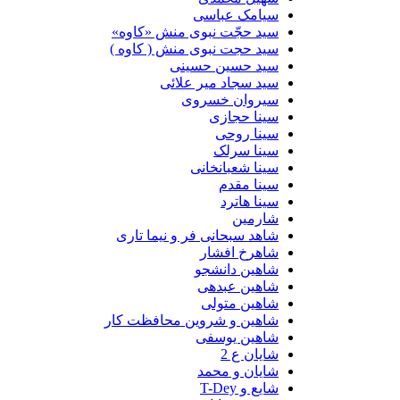
سیامک عباسی
سید حجّت نبوی منش «کاوه»
سید حجت نبوی منش ( کاوه )
سید حسین حسینى
سید سجاد میر علائی
سیروان خسروی
سینا حجازی
سینا روحی
سینا سرلک
سینا شعبانخانی
سینا مقدم
سینا هاترد
شارمین
شاهد سبحانی فر و نیما تاری
شاهرخ افشار
شاهین دانشجو
شاهین عبدهی
شاهین متولی
شاهین و شروین محافظت کار
شاهین یوسفی
شایان ع 2
شایان و محمد
شایع و T-Dey