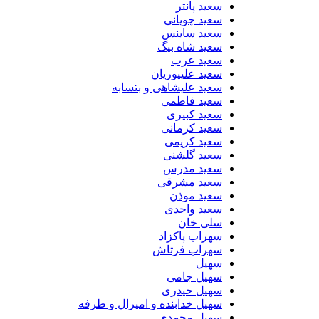
سعید پانتر
سعید چوپانی
سعید ساینس
سعید شاه بیگ
سعید عرب
سعید علیپوریان
سعید علیشاهی و بتسابه
سعید فاطمی
سعید کبیری
سعید کرمانی
سعید کریمی
سعید گلشنی
سعید مدرس
سعید مشرقی
سعید موذن
سعید واحدی
سلی خان
سهراب پاکزاد
سهراب فرتاش
سهیل
سهیل جامی
سهیل حیدری
سهیل خدابنده و امیرال و طرفه
سهیل محمدی