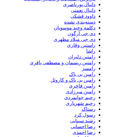
دانیال پورناصری
دانیال نعمتی
داوود فشکی
دسته‌بندی نشده
دکلمه وحید موسویان
دی جی آرگون
دی جی میلاد مظهری
راستین وقاری
راشا
رامتین دلیران
رامتین ریسمان و مصطفی باقری
رامسز
رامین بی باک
رامین بی باک و کاروئل
رامین فاخری
رامین میرزادی
رحیم جوانمردی
رحیم شهریاری
رستاک
رسول کرد
رشید سینایی
رضا احسانی
رضا احمدی