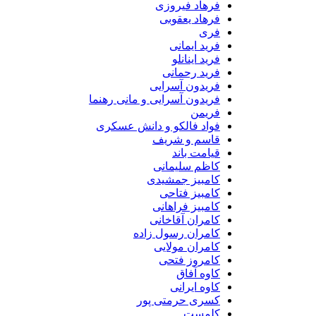
فرهاد فیروزی
فرهاد یعقوبی
فری
فرید ایمانی
فرید اینانلو
فرید رحمانی
فریدون آسرایی
فریدون آسرایی و مانی رهنما
فریمن
فواد فالکو و دانش عسکری
قاسم و شریف
قیامت باند
کاظم سلیمانی
کامبیز جمشیدی
کامبیز فتاحی
کامبیز فراهانی
کامران آقاخانی
کامران رسول زاده
کامران مولایی
کامروز فتحی
کاوه آفاق
کاوه ایرانی
کسری حرمتی پور
کلمست