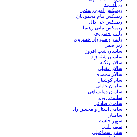
روناک بند
ریمیکس امین رستمی
ریمیکس پیام محمودیان
ریمیکس جی دال
ریمیکس مانی رهنما
زانیار خسروی
زانیار و سیروان خسروی
زیر صفر
ساسان شب افروز
ساسان شفانژاد
سالار زنگنه
سالار عقیلی
سالار محمدی
سام کوشیار
سامان جلیلی
سامان دولتشاهی
سامان زیوار
سامان صادقی
سامی استار و محسن راد
سامیار
سپهر خلسه
سپهر نامی
ستار اسماعیلی