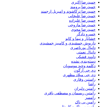
حمیدرضا اکبری
حمیدرضا برومند
حمیدرضا ترکاشوند و امیریل ارجمند
حمیدرضا علیخانی
حمیدرضا علیزاده
حمیدرضا مازوچی
حمیدرضا محوی
خسرو دادگر
خشایار و نیما و کانو
داریوش جمشیدی و کامبیز جمشیدی
دانیال پورناصری
دانیال نعمتی
داوود فشکی
دسته‌بندی نشده
دکلمه وحید موسویان
دی جی آرگون
دی جی میلاد مظهری
راستین وقاری
راشا
رامتین دلیران
رامتین ریسمان و مصطفی باقری
رامسز
رامین بی باک
رامین بی باک و کاروئل