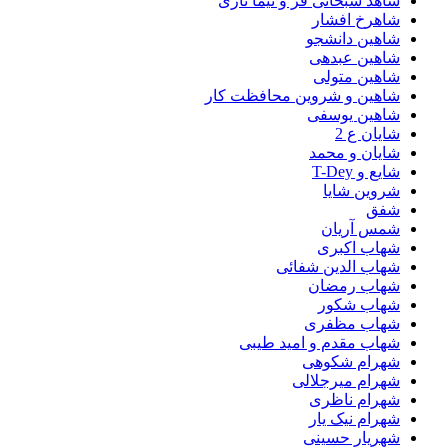
شاهد سبحانی فر و نیما تاری
شاهرخ افشار
شاهین دانشجو
شاهین عبدهی
شاهین متولی
شاهین و شروین محافظت کار
شاهین یوسفی
شایان ع 2
شایان و محمد
شایع و T-Dey
شروین شایا
شفق
شمس آریان
شهاب اکبری
شهاب الدین شفائی
شهاب رمضان
شهاب شکور
شهاب مظفری
شهاب مقدم و امید طیبی
شهرام شکوهی
شهرام میرجلالی
شهرام ناظری
شهرام نیک یار
شهریار حسینی