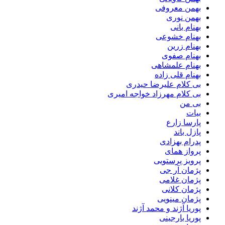
بهمن معروفی
بهمن نوری
بهنام بانی
بهنام خشوعی
بهنام زرین
بهنام صفوی
بهنام علمشاهی
بهنام قلی زاده
بی کلام علیرضا حیدری
بی کلام مهرزاد خواجه امیری
بی من
بیات
پارسا زارع
پازل باند
پدرام بهزادی
پرواز همای
پرویز پرستویی
پژمان آر جی
پژمان غلامی
پژمان کلانی
پژمان مینویی
پوریا آژند و محمد آژند
پوریا بارجینی