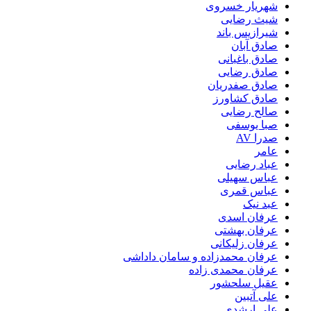
شهریار خسروی
شیث رضایی
شیرازیس باند
صادق آبان
صادق باغبانی
صادق رضایی
صادق صفدریان
صادق کشاورز
صالح رضایی
صبا یوسفی
صدرا AV
عامر
عباد رضایی
عباس سهیلی
عباس قمری
عبد نیک
عرفان اسدی
عرفان بهشتی
عرفان زلیکانی
عرفان محمدزاده و سامان داداشی
عرفان محمدی زاده
عقیل سلحشور
علی آتبین
علی ارشدی