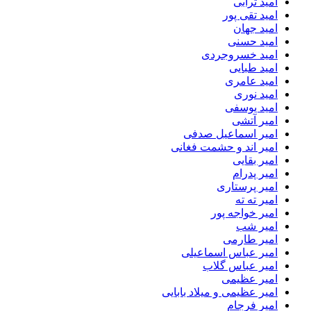
امید ترابی
امید تقی پور
امید جهان
امید حسنی
امید خسروجردی
امید طبایی
امید عامری
امید نوری
امید یوسفی
امیر آتشی
امیر اسماعیل صدفی
امیر اند و حشمت فغانی
امیر بقایی
امیر پدرام
امیر پرستاری
امیر ته ته
امیر خواجه پور
امیر شب
امیر طارمی
امیر عباس اسماعیلی
امیر عباس گلاب
امیر عظیمی
امیر عظیمی و میلاد بابایی
امیر فرجام