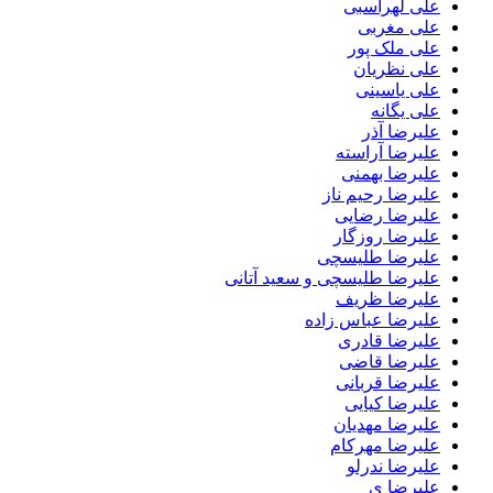
علی لهراسبی
علی مغربی
علی ملک پور
علی نظریان
علی یاسینی
علی یگانه
علیرضا آذر
علیرضا آراسته
علیرضا بهمنی
علیرضا رحیم ناز
علیرضا رضایی
علیرضا روزگار
علیرضا طلیسچی
علیرضا طلیسچی و سعید آتانی
علیرضا ظریف
علیرضا عباس زاده
علیرضا قادری
علیرضا قاضی
علیرضا قربانی
علیرضا کیایی
علیرضا مهدیان
علیرضا مهرکام
علیرضا ندرلو
علیرضا ی