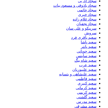
سجاد ای بی
سجاد باذوقی و مسعود بیات
سجاد حاتمی
سجاد خیری
سجاد غلام زاده
سجاد نجفیان
سرپیکو و علی سان
سروش
سعید باقری فرد
سعید پاشا
سعید پانتر
سعید چوپانی
سعید ساینس
سعید شاه بیگ
سعید عرب
سعید علیپوریان
سعید علیشاهی و بتسابه
سعید فاطمی
سعید کبیری
سعید کرمانی
سعید کریمی
سعید گلشنی
سعید مدرس
سعید مشرقی