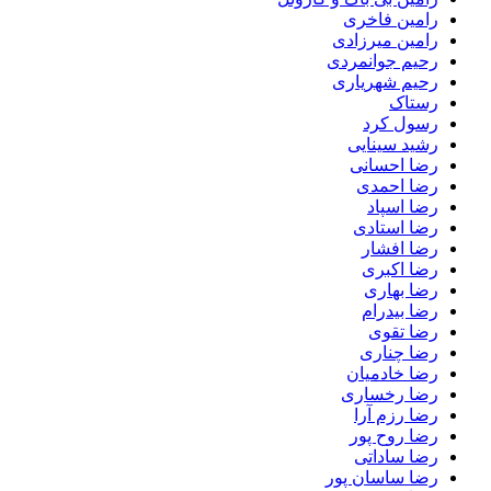
رامین فاخری
رامین میرزادی
رحیم جوانمردی
رحیم شهریاری
رستاک
رسول کرد
رشید سینایی
رضا احسانی
رضا احمدی
رضا اسپاد
رضا استادی
رضا افشار
رضا اکبری
رضا بهاری
رضا بیدرام
رضا تقوی
رضا چناری
رضا خادمیان
رضا رخساری
رضا رزم آرا
رضا روح پور
رضا ساداتی
رضا ساسان پور