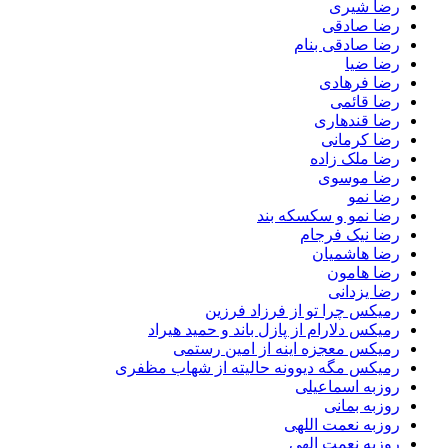
رضا شیری
رضا صادقی
رضا صادقی بنام
رضا ضیا
رضا فرهادی
رضا قائمی
رضا قندهاری
رضا کرمانی
رضا ملک زاده
رضا موسوی
رضا نمو
رضا نمو و سکسکه بند
رضا نیک فرجام
رضا هاشمیان
رضا هامون
رضا یزدانی
رمیکس چرا تو از فرزاد فرزین
رمیکس دلارام از پازل باند و حمید هیراد
رمیکس معجزه اینه از امین رستمی
رمیکس مگه دیوونه حالیته از شهاب مظفری
روزبه اسماعیلی
روزبه بمانی
روزبه نعمت اللهی
روزبه نعمت الهی