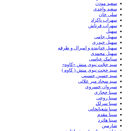
سعید موذن
سعید واحدی
سلی خان
سهراب پاکزاد
سهراب فرتاش
سهیل
سهیل جامی
سهیل حیدری
سهیل خدابنده و امیرال و طرفه
سهیل محمدی
سیامک عباسی
سید حجّت نبوی منش «کاوه»
سید حجت نبوی منش ( کاوه )
سید حسین حسینى
سید سجاد میر علائی
سیروان خسروی
سینا حجازی
سینا روحی
سینا سرلک
سینا شعبانخانی
سینا مقدم
سینا هاترد
شارمین