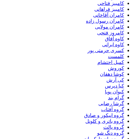
کامبیز فتاحی
کامبیز فراهانی
کامران آقاخانی
کامران رسول زاده
کامران مولایی
کامروز فتحی
کاوه آفاق
کاوه ایرانی
کسری حرمتی پور
کلمست
کمیل احتشام
کوروش
کوشا دهقان
کی آرش
کیا دپرس
کیوان پویا
گرام بند
گرشا رضایی
گروه آفتاب
گروه اپیکور و صادق
گروه باتری و کلونل
گروه پالت
گروه دنگ شو
گروه سان دارک باند