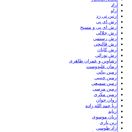
آراد
آراو
آرتین تی زد
آرش ای پی
آرش ای پی و مسیح
آرش جلالی
آرش رستمی
آرش قالیچی
آرش کایان
آرش نورائی
آرشاوین و عمران طاهری
آرمان علیدوست
آرمین بیانی
آرمین حبیبی
آرمین سمیعی
آرمین مرسی
آرمین مکری
آروان جوان
آریا حمد الله زاده
آریابد
آریان موسوی
آرین یاری
آزاد طوسی