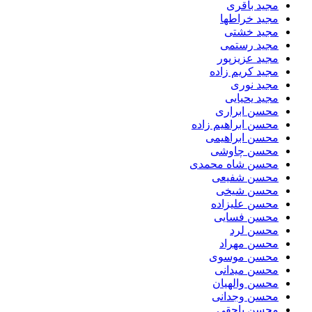
مجید باقری
مجید خراطها
مجید خشتی
مجید رستمی
مجید عزیزپور
مجید کریم زاده
مجید نوری
مجید یحیایی
محسن ابراری
محسن ابراهیم زاده
محسن ابراهیمی
محسن چاوشی
محسن شاه محمدی
محسن شفیعی
محسن شیخی
محسن علیزاده
محسن فسایی
محسن لرد
محسن مهراد
محسن موسوی
محسن میدانی
محسن والهیان
محسن وجدانی
محسن یاحقی