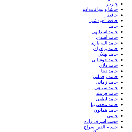
چارتار
حاشا و پویا تات لاو
حافظ
حافظ آهودشتی
حامد
حامد اسدالهی
حامد اسدی
حامد الله یاری
حامد برادران
حامد پهلان
حامد خوشابی
حامد دلان
حامد دنتا
حامد رحمانی
حامد زمانی
حامد سیاهی
حامد فرمند
حامد لطفی
حامد محضرنیا
حامد همایون
حامی
حجت اشرف زاده
حسام الدین سراج