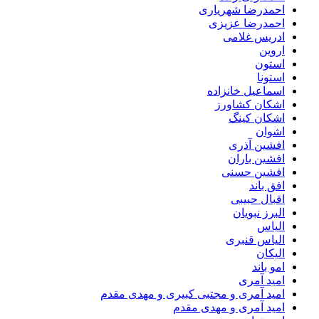
احمدرضا شهریاری
احمدرضا عزیزی
ادریس غلامی
اروین
استون
استونا
اسماعیل خانزاده
اشکان کشاورز
اشکان کینگ
اشوان
افشین آذری
افشین باران
افشین حسنی
افق باند
اقبال حبیبی
البرز نبویان
الیاس
الیاس قنبرى
الیکان
امو باند
امید آمری
امید آمری و مجتبی کبیری و مهدى مقدم
امید آمری و مهدی مقدم