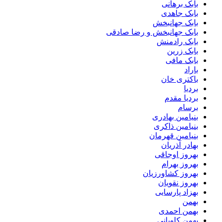
بابک برهانی
بابک جاهدی
بابک جهانبخش
بابک جهانبخش و رضا صادقی
بابک رادمنش
بابک زرین
بابک مافی
باراد
باکتری خان
بردیا
بردیا مقدم
برسام
بنیامین بهادری
بنیامین ذاکری
بنیامین قهرمان
بهادر آذریان
بهروز اوجاقی
بهروز بهرام
بهروز کشاورزیان
بهروز نقویان
بهزاد پارسایی
بهمن
بهمن احمدی
بهمن کاویانی