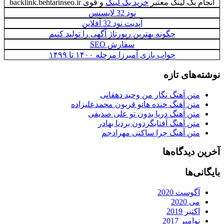
انجام بک لینک معتبر
خرید بک لینک
و قوی backlink.behtarinseo.ir
نود 32 لایسنس
آپدیت نود 32 آفلاین
چگونه بهترین رپورتاژ آگهی را تولید کنیم
سفارش SEO
جواب بازی آمیرزا مرحله ۱۴۰۰ تا ۱۴۹۹
نوشته‌های تازه
متن آهنگ نگار من وحید دهقانی
متن آهنگ خنده هاتو قربون محمدعلیزاده
متن آهنگ دریا بدون تو علی صدیقی
متن آهنگ آفتابگردون بردیا بهادر
متن آهنگ چرا ساکتی مهرادجم
آخرین دیدگاه‌ها
بایگانی‌ها
آگوست 2020
می 2020
اکتبر 2019
نوامبر 2017