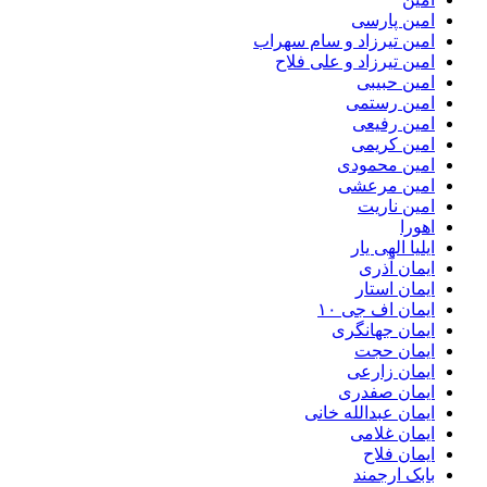
امین پارسی
امین تیرزاد و سام سهراب
امین تیرزاد و علی فلاح
امین حبیبی
امین رستمی
امین رفیعی
امین کریمی
امین محمودی
امین مرعشی
امین ناریت
اهورا
ایلیا الهی یار
ایمان آذری
ایمان استار
ایمان اف جی ۱۰
ایمان جهانگری
ایمان حجت
ایمان زارعی
ایمان صفدری
ایمان عبدالله خانی
ایمان غلامی
ایمان فلاح
بابک ارجمند