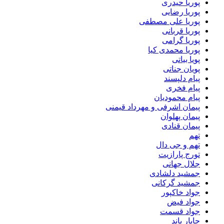
پوریا حیدری
پوریا رضایی
پوریا علی مصطفی
پوریا قربانی
پوریا گرامی
پوریا محمدی کیا
پویا بیاتی
پویان جناتی
پیام دلپسند
پیام فخری
پیام محمودیان
پیمان اشرفی و مهرداد قیمنی
پیمان پهلوان
پیمان قنادی
تهم
تهم و جی دال
تورج پارازیت
جلال جهانی
جمشید دلشادی
جمشید گرکانی
جواد خاکپور
جواد فیض
جواد قسمت
چاپار باند