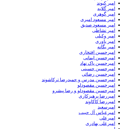
امیر کیوند
امیر گلایه
امیر گوهری
امیر مسعود امیری
امیر مسعود صدیق
امیر نشاطی
امیر وکیلی
امیر یاوری
امیر یگانه
امیرحسین افتخاری
امیرحسین ایمانی
امیرحسین پاک نهاد
امیرحسین حسینی
امیرحسین رضائی
امیرحسین مدرس و حمیدرضا ترکاشوند
امیرحسین مقصودلو
امیرحسین مقصودلو و رضا پیشرو
امیررضا پرهیزکاری
امیررضا کاکاوند
امیرسعید
امیرعباس آل حبیب
امیرعلی
امیرعلی بهادری
امین