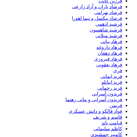
فرزین کاتب
فرشاد باران و آراد زارعی
فرشاد بهرامی
فرشاد پیکسل و نیما اهورا
فرشید ادهمی
فرشید شاهسون
فرشید میلانی
فرهاد بیانی
فرهاد داروغه
فرهاد دهقان
فرهاد فیروزی
فرهاد یعقوبی
فری
فرید ایمانی
فرید اینانلو
فرید رحمانی
فریدون آسرایی
فریدون آسرایی و مانی رهنما
فریمن
فواد فالکو و دانش عسکری
قاسم و شریف
قیامت باند
کاظم سلیمانی
کامبیز جمشیدی