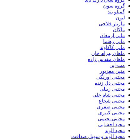
گروه سون
گمیلو بند
لیون
مازیار فلاحی
ماکان
مانی ارمغان
مانی رهنما
مانی کاکاوند
ماهان بهرام خان
ماهان مقدس زاده
مت-این
متین معزپور
مجتبی اورنگی
مجتبی دل زنده
مجتبی زینلی
مجتبی شاه علی
مجتبی شجاع
مجتبی صفری
مجتبی کبیری
مجتبی نجیمی
مجید اخشابی
مجید الوند‎
مجید الوند و سهیل صداقت