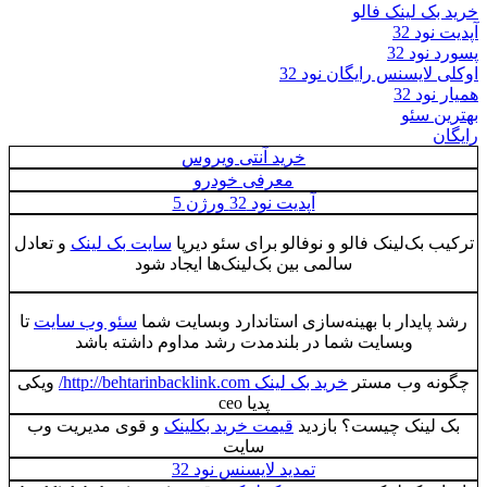
خرید بک لینک فالو
آپدیت نود 32
پسورد نود 32
اوکلی لایسنس رایگان نود 32
همیار نود 32
بهترین سئو
رایگان
خرید آنتی ویروس
معرفی خودرو
آپدیت نود 32 ورژن 5
ترکیب بک‌لینک فالو و نوفالو برای سئو دیرپا
سایت بک لینک
و تعادل
سالمی بین بک‌لینک‌ها ایجاد شود
رشد پایدار با بهینه‌سازی استاندارد وبسایت شما
سئو وب سایت
تا
وبسایت شما در بلندمدت رشد مداوم داشته باشد
چگونه وب مستر
خرید بک لینک http://behtarinbacklink.com/
ویکی
پدیا ceo
بک لینک چیست؟ بازدید
قیمت خرید بکلینک
و قوی مدیریت وب
سایت
تمدید لایسنس نود 32