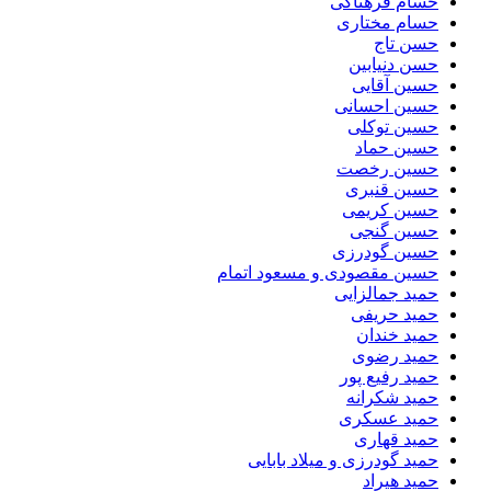
حسام فرهناکی
حسام مختاری
حسن تاج
حسن دنیابین
حسین آقایی
حسین احسانی
حسین توکلی
حسین حماد
حسین رخصت
حسین قنبری
حسین کریمی
حسین گنجی
حسین گودرزی
حسین مقصودی و مسعود اتمام
حمید جمالزایی
حمید حریفی
حمید خندان
حمید رضوی
حمید رفیع پور
حمید شکرانه
حمید عسکری
حمید قهاری
حمید گودرزی و میلاد بابایی
حمید هیراد