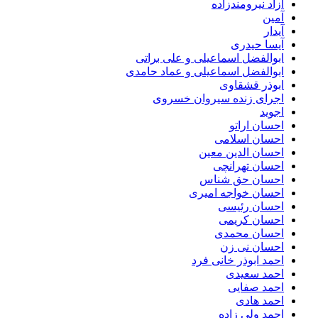
آزاد نیرومندزاده
آمین
آیدار
آیسا حیدری
ابوالفضل اسماعیلی و علی براتی
ابوالفضل اسماعیلی و عماد حامدی
ابوذر قشقاوی
اجرای زنده سیروان خسروی
اجوید
احسان اراتو
احسان اسلامی
احسان الدین معین
احسان تهرانچی
احسان حق شناس
احسان خواجه امیری
احسان رئیسی
احسان کریمی
احسان محمدی
احسان نی زن
احمد ابوذر خانی فرد
احمد سعیدی
احمد صفایی
احمد هادی
احمد ولی زاده