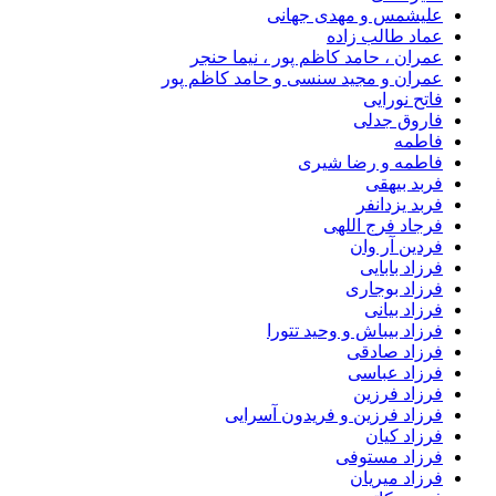
علیشمس و مهدی جهانی
عماد طالب زاده
عمران ، حامد کاظم پور ، نیما حنجر
عمران و مجید سنسی و حامد کاظم پور
فاتح نورایی
فاروق جدلی
فاطمه
فاطمه و رضا شیری
فربد بیهقی
فربد یزدانفر
فرجاد فرج اللهی
فردین آر وان
فرزاد بابایی
فرزاد بوجاری
فرزاد بیانی
فرزاد بیباش و وحید تتورا
فرزاد صادقی
فرزاد عباسی
فرزاد فرزین
فرزاد فرزین و فریدون آسرایی
فرزاد کیان
فرزاد مستوفی
فرزاد میریان