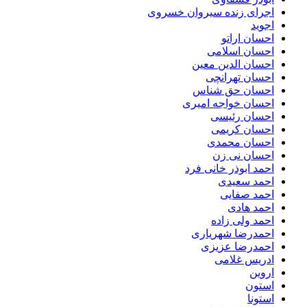
اجرای زنده سیروان خسروی
اجوید
احسان اراتو
احسان اسلامی
احسان الدین معین
احسان تهرانچی
احسان حق شناس
احسان خواجه امیری
احسان رئیسی
احسان کریمی
احسان محمدی
احسان نی زن
احمد ابوذر خانی فرد
احمد سعیدی
احمد صفایی
احمد هادی
احمد ولی زاده
احمدرضا شهریاری
احمدرضا عزیزی
ادریس غلامی
اروین
استون
استونا