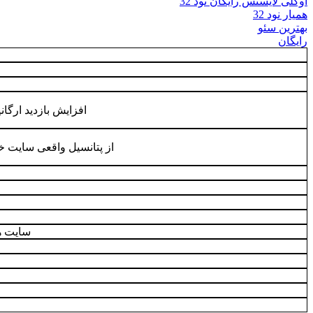
اوکلی لایسنس رایگان نود 32
همیار نود 32
بهترین سئو
رایگان
افزایش بازدید ارگانی
از پتانسیل واقعی سایت خو
سایت ه