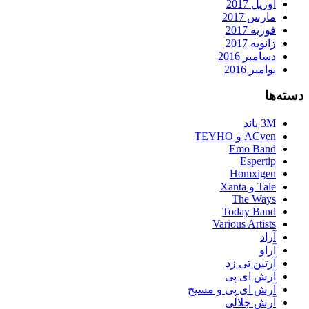
آوریل 2017
مارس 2017
فوریه 2017
ژانویه 2017
دسامبر 2016
نوامبر 2016
دسته‌ها
3M باند
ACven و TEYHO
Emo Band
Espertip
Homxigen
Tale و Xanta
The Ways
Today Band
Various Artists
آراد
آراو
آرتین تی زد
آرش ای پی
آرش ای پی و مسیح
آرش جلالی