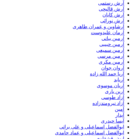
آرش رستمی
آرش قالیچی
آرش کایان
آرش نورائی
آرشاوین و عمران طاهری
آرمان علیدوست
آرمین بیانی
آرمین حبیبی
آرمین سمیعی
آرمین مرسی
آرمین مکری
آروان جوان
آریا حمد الله زاده
آریابد
آریان موسوی
آرین یاری
آزاد طوسی
آزاد نیرومندزاده
آمین
آیدار
آیسا حیدری
ابوالفضل اسماعیلی و علی براتی
ابوالفضل اسماعیلی و عماد حامدی
ابوذر قشقاوی