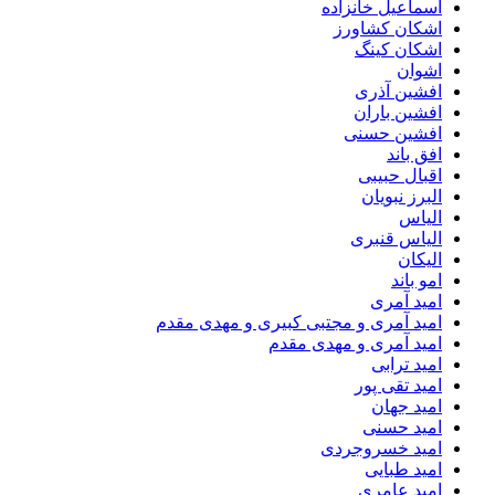
اسماعیل خانزاده
اشکان کشاورز
اشکان کینگ
اشوان
افشین آذری
افشین باران
افشین حسنی
افق باند
اقبال حبیبی
البرز نبویان
الیاس
الیاس قنبرى
الیکان
امو باند
امید آمری
امید آمری و مجتبی کبیری و مهدى مقدم
امید آمری و مهدی مقدم
امید ترابی
امید تقی پور
امید جهان
امید حسنی
امید خسروجردی
امید طبایی
امید عامری