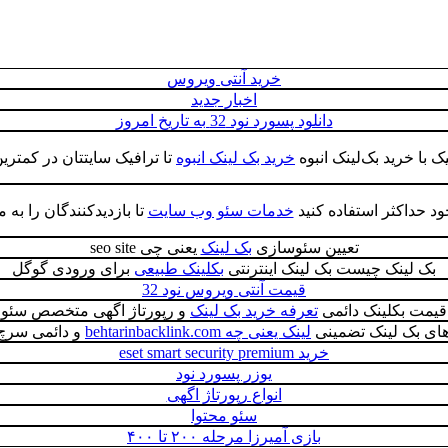
خرید آنتی ویروس
اخبار جدید
دانلود پسورد نود 32 به تاریخ امروز
ک با خرید بک‌لینک انبوه
خرید بک لینک انبوه
تا ترافیک سایتتان در کمتری
د حداکثر استفاده کنید
خدمات سئو وب سایت
تا بازدیدکنندگان را به 
تعیین سئوسازی
بک لینک
یعنی چی seo site
بک لینک چیست بک لینک اینترنتی
بکلینک طبیعی
برای ورودی گوگل
قیمت آنتی ویروس نود 32
قیمت بکلینک دائمی
تعرفه خرید بک لینک
و رپورتاژ اگهی متخصص سئو
ای بک لینک تضمینی
لینک یعنی چه behtarinbacklink.com
و دائمی سرچ
خرید eset smart security premium
یوزر پسورد نود
انواع رپورتاژ اگهی
سئو محتوا
بازی آمیرزا مرحله ۲۰۰ تا ۴۰۰