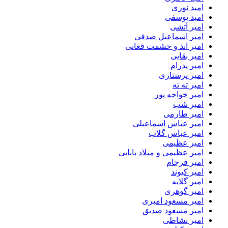
امید نوری
امید یوسفی
امیر آتشی
امیر اسماعیل صدفی
امیر اند و حشمت فغانی
امیر بقایی
امیر پدرام
امیر پرستاری
امیر ته ته
امیر خواجه پور
امیر شب
امیر طارمی
امیر عباس اسماعیلی
امیر عباس گلاب
امیر عظیمی
امیر عظیمی و میلاد بابایی
امیر فرجام
امیر کیوند
امیر گلایه
امیر گوهری
امیر مسعود امیری
امیر مسعود صدیق
امیر نشاطی