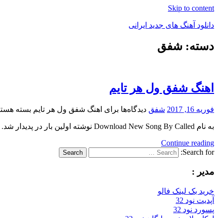
Skip to content
دانلود آهنگ های جدید ایرانی
دسته: شفق
دانلود
فول
آلبوم
موزیک
اهنگ شفق ول هر تایم
فوریه 16, 2017
شفق
دیدگاه‌ها
برای اهنگ شفق ول هر تایم
بسته هستن
به نام Download New Song By Called نوشته اولین بار در پدیدار شد.
Continue reading
Search for:
Search
مدیر :
خرید بک لینک فالو
آپدیت نود 32
پسورد نود 32