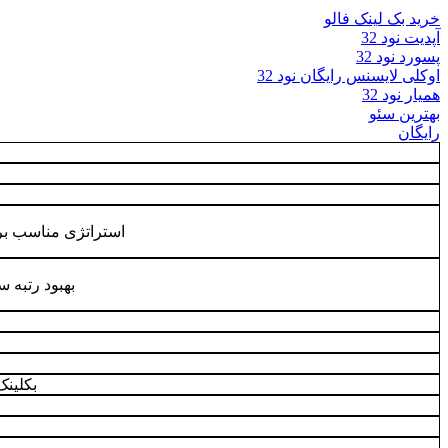
خرید بک لینک فالو
آپدیت نود 32
پسورد نود 32
اوکلی لایسنس رایگان نود 32
همیار نود 32
بهترین سئو
رایگان
استراتژی مناسب برا
بهبود رتبه 
بکلین