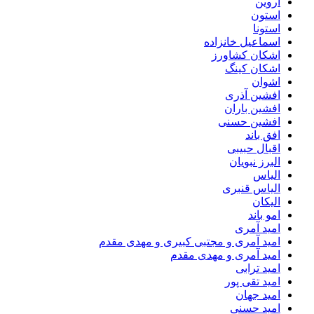
اروین
استون
استونا
اسماعیل خانزاده
اشکان کشاورز
اشکان کینگ
اشوان
افشین آذری
افشین باران
افشین حسنی
افق باند
اقبال حبیبی
البرز نبویان
الیاس
الیاس قنبرى
الیکان
امو باند
امید آمری
امید آمری و مجتبی کبیری و مهدى مقدم
امید آمری و مهدی مقدم
امید ترابی
امید تقی پور
امید جهان
امید حسنی