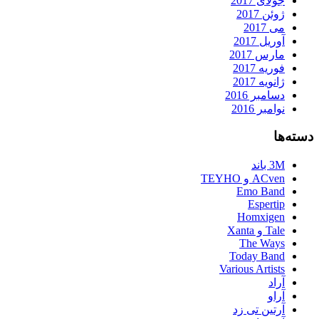
جولای 2017
ژوئن 2017
می 2017
آوریل 2017
مارس 2017
فوریه 2017
ژانویه 2017
دسامبر 2016
نوامبر 2016
دسته‌ها
3M باند
ACven و TEYHO
Emo Band
Espertip
Homxigen
Tale و Xanta
The Ways
Today Band
Various Artists
آراد
آراو
آرتین تی زد