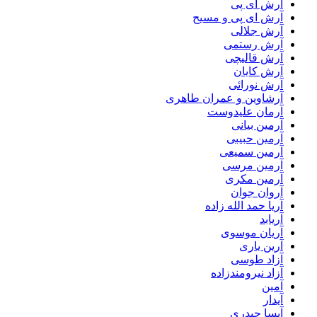
آرش ای پی
آرش ای پی و مسیح
آرش جلالی
آرش رستمی
آرش قالیچی
آرش کایان
آرش نورائی
آرشاوین و عمران طاهری
آرمان علیدوست
آرمین بیانی
آرمین حبیبی
آرمین سمیعی
آرمین مرسی
آرمین مکری
آروان جوان
آریا حمد الله زاده
آریابد
آریان موسوی
آرین یاری
آزاد طوسی
آزاد نیرومندزاده
آمین
آیدار
آیسا حیدری