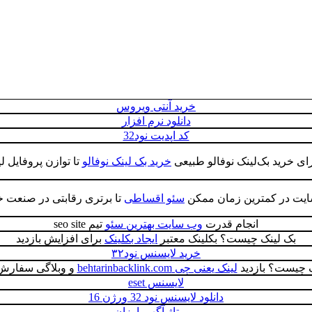
خرید آنتی ویروس
دانلود نرم افزار
کد اپدیت نود32
ی خرید بک‌لینک نوفالو طبیعی
خرید بک لینک نوفالو
تا توازن پروفایل 
سایت در کمترین زمان ممکن
سئو اقساطی
تا برتری رقابتی در صنعت خود
انجام قدرت
وب سایت بهترین سئو
تیم seo site
بک لینک چیست؟ بکلینک معتبر
ایجاد بکلینک
برای افزایش بازدید
خرید لایسنس نود۳۲
ک چیست؟ بازدید
لینک یعنی چی behtarinbacklink.com
و وبلاگی سفارش
لایسنس eset
دانلود لایسنس نود 32 ورژن 16
رپورتاژ آگهی ارزان