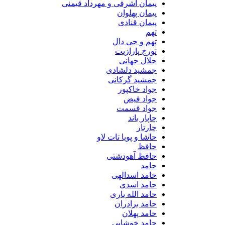
پیمان اشرفی و مهرداد قیمنی
پیمان پهلوان
پیمان قنادی
تهم
تهم و جی دال
تورج پارازیت
جلال جهانی
جمشید دلشادی
جمشید گرکانی
جواد خاکپور
جواد فیض
جواد قسمت
چاپار باند
چارتار
حاشا و پویا تات لاو
حافظ
حافظ آهودشتی
حامد
حامد اسدالهی
حامد اسدی
حامد الله یاری
حامد برادران
حامد پهلان
حامد خوشابی