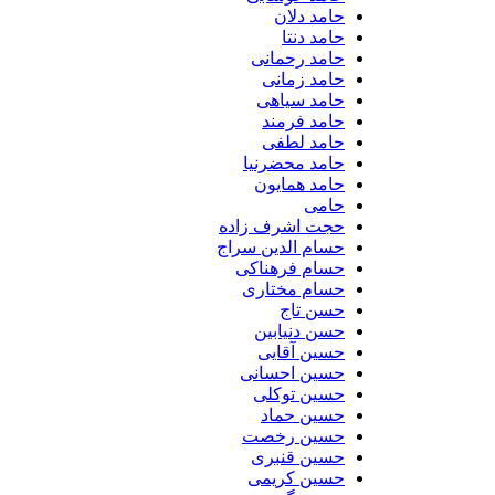
حامد دلان
حامد دنتا
حامد رحمانی
حامد زمانی
حامد سیاهی
حامد فرمند
حامد لطفی
حامد محضرنیا
حامد همایون
حامی
حجت اشرف زاده
حسام الدین سراج
حسام فرهناکی
حسام مختاری
حسن تاج
حسن دنیابین
حسین آقایی
حسین احسانی
حسین توکلی
حسین حماد
حسین رخصت
حسین قنبری
حسین کریمی