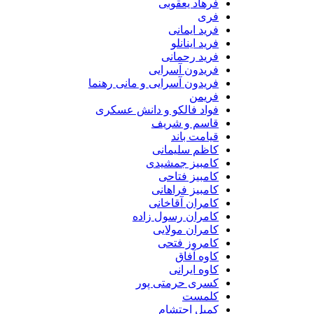
فرهاد یعقوبی
فری
فرید ایمانی
فرید اینانلو
فرید رحمانی
فریدون آسرایی
فریدون آسرایی و مانی رهنما
فریمن
فواد فالکو و دانش عسکری
قاسم و شریف
قیامت باند
کاظم سلیمانی
کامبیز جمشیدی
کامبیز فتاحی
کامبیز فراهانی
کامران آقاخانی
کامران رسول زاده
کامران مولایی
کامروز فتحی
کاوه آفاق
کاوه ایرانی
کسری حرمتی پور
کلمست
کمیل احتشام