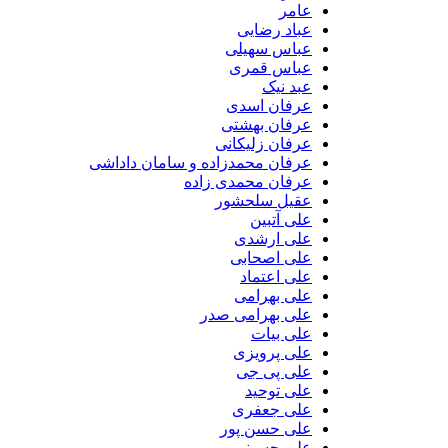
عامر
عباد رضایی
عباس سهیلی
عباس قمری
عبد نیک
عرفان اسدی
عرفان بهشتی
عرفان زلیکانی
عرفان محمدزاده و سامان داداشی
عرفان محمدی زاده
عقیل سلحشور
علی آتبین
علی ارشدی
علی اصحابی
علی اعتماد
علی بهرامی
علی بهرامی صدر
علی بیات
علی پرویزی
علی پی جی
علی توحید
علی جعفری
علی حسن پور
علی حسینی