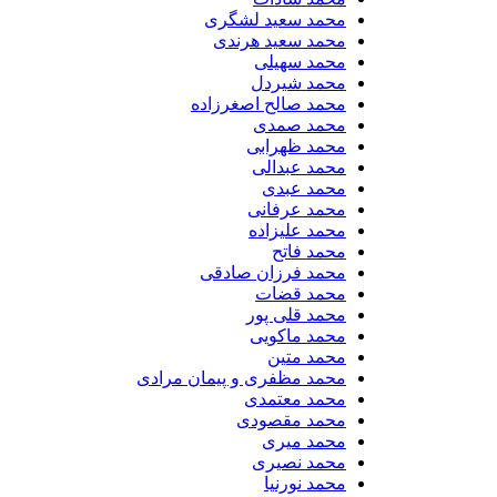
محمد سعید لشگری
محمد سعید هرندی
محمد سهیلی
​محمد شیردل
محمد صالح اصغرزاده
محمد صمدی
محمد ظهرابی
محمد عبدالی
محمد عبدی
محمد عرفانی
محمد علیزاده
محمد فاتح
محمد فرزان صادقی
محمد قضات
محمد قلی پور
محمد ماکویی
محمد متین
محمد مظفری و پیمان مرادی
محمد معتمدی
محمد مقصودی
محمد میری
محمد نصیری
محمد نورنیا