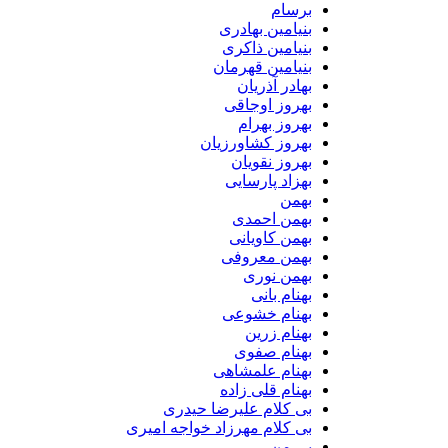
برسام
بنیامین بهادری
بنیامین ذاکری
بنیامین قهرمان
بهادر آذریان
بهروز اوجاقی
بهروز بهرام
بهروز کشاورزیان
بهروز نقویان
بهزاد پارسایی
بهمن
بهمن احمدی
بهمن کاویانی
بهمن معروفی
بهمن نوری
بهنام بانی
بهنام خشوعی
بهنام زرین
بهنام صفوی
بهنام علمشاهی
بهنام قلی زاده
بی کلام علیرضا حیدری
بی کلام مهرزاد خواجه امیری
بی من