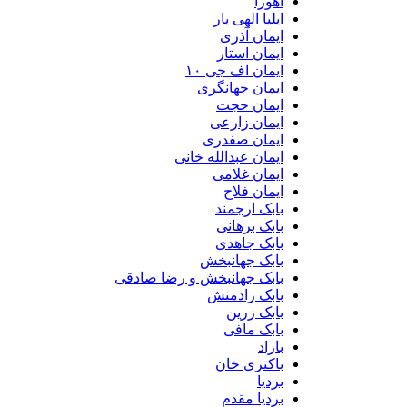
اهورا
ایلیا الهی یار
ایمان آذری
ایمان استار
ایمان اف جی ۱۰
ایمان جهانگری
ایمان حجت
ایمان زارعی
ایمان صفدری
ایمان عبدالله خانی
ایمان غلامی
ایمان فلاح
بابک ارجمند
بابک برهانی
بابک جاهدی
بابک جهانبخش
بابک جهانبخش و رضا صادقی
بابک رادمنش
بابک زرین
بابک مافی
باراد
باکتری خان
بردیا
بردیا مقدم