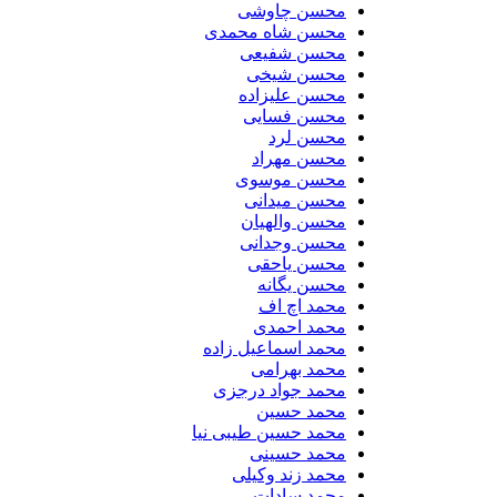
محسن چاوشی
محسن شاه محمدی
محسن شفیعی
محسن شیخی
محسن علیزاده
محسن فسایی
محسن لرد
محسن مهراد
محسن موسوی
محسن میدانی
محسن والهیان
محسن وجدانی
محسن یاحقی
محسن یگانه
محمد اچ اف
محمد احمدی
محمد اسماعیل زاده
محمد بهرامی
محمد جواد درجزی
محمد حسین
محمد حسین طیبی نیا
محمد حسینی
محمد زند وکیلی
محمد سادات