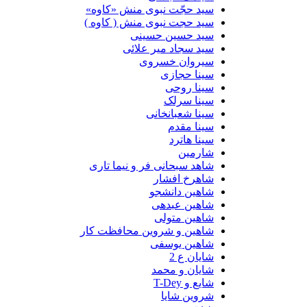
سید حجّت نبوی منش «کاوه»
سید حجت نبوی منش ( کاوه )
سید حسین حسینى
سید سجاد میر علائی
سیروان خسروی
سینا حجازی
سینا روحی
سینا سرلک
سینا شعبانخانی
سینا مقدم
سینا هاترد
شارمین
شاهد سبحانی فر و نیما تاری
شاهرخ افشار
شاهین دانشجو
شاهین عبدهی
شاهین متولی
شاهین و شروین محافظت کار
شاهین یوسفی
شایان ع 2
شایان و محمد
شایع و T-Dey
شروین شایا