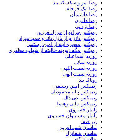
رضا نمو و سکسکه بند
رضا نیک فرجام
رضا هاشمیان
رضا هامون
رضا یزدانی
رمیکس چرا تو از فرزاد فرزین
رمیکس دلارام از پازل باند و حمید هیراد
رمیکس معجزه اینه از امین رستمی
رمیکس مگه دیوونه حالیته از شهاب مظفری
روزبه اسماعیلی
روزبه بمانی
روزبه نعمت اللهی
روزبه نعمت الهی
روناک بند
ریمیکس امین رستمی
ریمیکس پیام محمودیان
ریمیکس جی دال
ریمیکس مانی رهنما
زانیار خسروی
زانیار و سیروان خسروی
زیر صفر
ساسان شب افروز
ساسان شفانژاد
سالار زنگنه