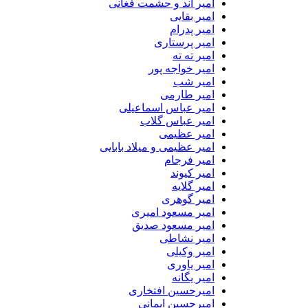
امیر اند و حشمت فغانی
امیر بقایی
امیر پدرام
امیر پرستاری
امیر ته ته
امیر خواجه پور
امیر شب
امیر طارمی
امیر عباس اسماعیلی
امیر عباس گلاب
امیر عظیمی
امیر عظیمی و میلاد بابایی
امیر فرجام
امیر کیوند
امیر گلایه
امیر گوهری
امیر مسعود امیری
امیر مسعود صدیق
امیر نشاطی
امیر وکیلی
امیر یاوری
امیر یگانه
امیرحسین افتخاری
امیرحسین ایمانی