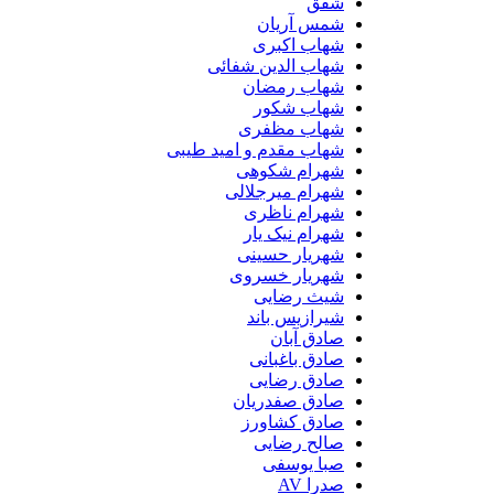
شفق
شمس آریان
شهاب اکبری
شهاب الدین شفائی
شهاب رمضان
شهاب شکور
شهاب مظفری
شهاب مقدم و امید طیبی
شهرام شکوهی
شهرام میرجلالی
شهرام ناظری
شهرام نیک یار
شهریار حسینی
شهریار خسروی
شیث رضایی
شیرازیس باند
صادق آبان
صادق باغبانی
صادق رضایی
صادق صفدریان
صادق کشاورز
صالح رضایی
صبا یوسفی
صدرا AV