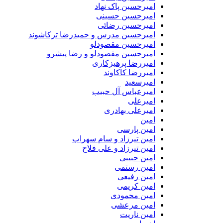
امیرحسین پاک نهاد
امیرحسین حسینی
امیرحسین رضائی
امیرحسین مدرس و حمیدرضا ترکاشوند
امیرحسین مقصودلو
امیرحسین مقصودلو و رضا پیشرو
امیررضا پرهیزکاری
امیررضا کاکاوند
امیرسعید
امیرعباس آل حبیب
امیرعلی
امیرعلی بهادری
امین
امین پارسی
امین تیرزاد و سام سهراب
امین تیرزاد و علی فلاح
امین حبیبی
امین رستمی
امین رفیعی
امین کریمی
امین محمودی
امین مرعشی
امین ناریت