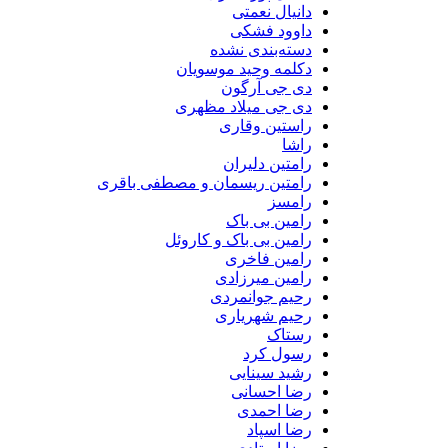
دانیال نعمتی
داوود فشکی
دسته‌بندی نشده
دکلمه وحید موسویان
دی جی آرگون
دی جی میلاد مظهری
راستین وقاری
راشا
رامتین دلیران
رامتین ریسمان و مصطفی باقری
رامسز
رامین بی باک
رامین بی باک و کاروئل
رامین فاخری
رامین میرزادی
رحیم جوانمردی
رحیم شهریاری
رستاک
رسول کرد
رشید سینایی
رضا احسانی
رضا احمدی
رضا اسپاد