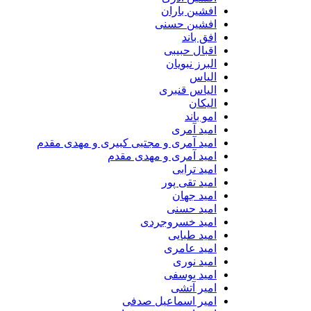
افشین باران
افشین حسنی
افق باند
اقبال حبیبی
البرز نبویان
الیاس
الیاس قنبرى
الیکان
امو باند
امید آمری
امید آمری و مجتبی کبیری و مهدى مقدم
امید آمری و مهدی مقدم
امید ترابی
امید تقی پور
امید جهان
امید حسنی
امید خسروجردی
امید طبایی
امید عامری
امید نوری
امید یوسفی
امیر آتشی
امیر اسماعیل صدفی