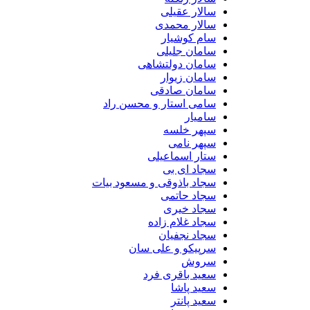
سالار عقیلی
سالار محمدی
سام کوشیار
سامان جلیلی
سامان دولتشاهی
سامان زیوار
سامان صادقی
سامی استار و محسن راد
سامیار
سپهر خلسه
سپهر نامی
ستار اسماعیلی
سجاد ای بی
سجاد باذوقی و مسعود بیات
سجاد حاتمی
سجاد خیری
سجاد غلام زاده
سجاد نجفیان
سرپیکو و علی سان
سروش
سعید باقری فرد
سعید پاشا
سعید پانتر