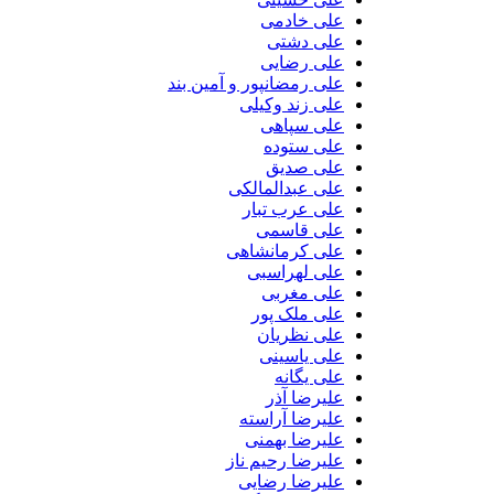
علی خادمی
علی دشتی
علی رضایی
علی رمضانپور و آمین بند
علی زند وکیلی
علی سپاهی
علی ستوده
علی صدیق
علی عبدالمالکی
علی عرب تبار
علی قاسمی
علی کرمانشاهی
علی لهراسبی
علی مغربی
علی ملک پور
علی نظریان
علی یاسینی
علی یگانه
علیرضا آذر
علیرضا آراسته
علیرضا بهمنی
علیرضا رحیم ناز
علیرضا رضایی