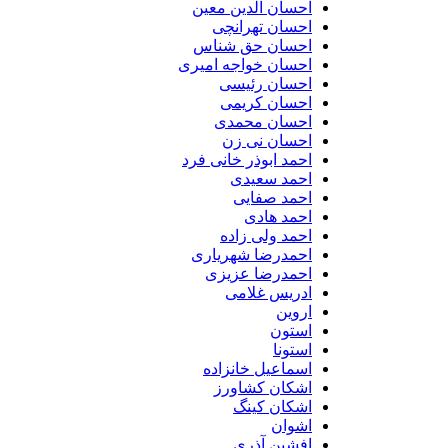
احسان الدین معین
احسان تهرانچی
احسان حق شناس
احسان خواجه امیری
احسان رئیسی
احسان کریمی
احسان محمدی
احسان نی زن
احمد ابوذر خانی فرد
احمد سعیدی
احمد صفایی
احمد هادی
احمد ولی زاده
احمدرضا شهریاری
احمدرضا عزیزی
ادریس غلامی
اروین
استون
استونا
اسماعیل خانزاده
اشکان کشاورز
اشکان کینگ
اشوان
افشین آذری