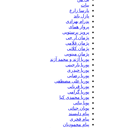
بیات
پارسا زارع
پازل باند
پدرام بهزادی
پرواز همای
پرویز پرستویی
پژمان آر جی
پژمان غلامی
پژمان کلانی
پژمان مینویی
پوریا آژند و محمد آژند
پوریا بارجینی
پوریا حیدری
پوریا رضایی
پوریا علی مصطفی
پوریا قربانی
پوریا گرامی
پوریا محمدی کیا
پویا بیاتی
پویان جناتی
پیام دلپسند
پیام فخری
پیام محمودیان