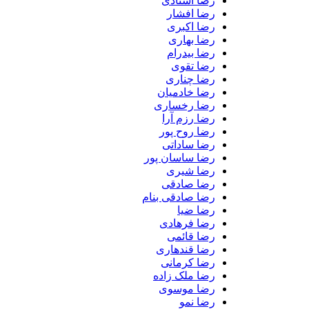
رضا استادی
رضا افشار
رضا اکبری
رضا بهاری
رضا بیدرام
رضا تقوی
رضا چناری
رضا خادمیان
رضا رخساری
رضا رزم آرا
رضا روح پور
رضا ساداتی
رضا ساسان پور
رضا شیری
رضا صادقی
رضا صادقی بنام
رضا ضیا
رضا فرهادی
رضا قائمی
رضا قندهاری
رضا کرمانی
رضا ملک زاده
رضا موسوی
رضا نمو