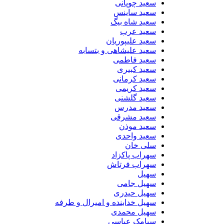
سعید چوپانی
سعید ساینس
سعید شاه بیگ
سعید عرب
سعید علیپوریان
سعید علیشاهی و بتسابه
سعید فاطمی
سعید کبیری
سعید کرمانی
سعید کریمی
سعید گلشنی
سعید مدرس
سعید مشرقی
سعید موذن
سعید واحدی
سلی خان
سهراب پاکزاد
سهراب فرتاش
سهیل
سهیل جامی
سهیل حیدری
سهیل خدابنده و امیرال و طرفه
سهیل محمدی
سیامک عباسی