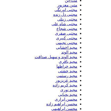
مت-این
متین معزپور
مجتبی اورنگی
مجتبی دل زنده
مجتبی زینلی
مجتبی شاه علی
مجتبی شجاع
مجتبی صفری
مجتبی کبیری
مجتبی نجیمی
مجید اخشابی
مجید الوند‎
مجید الوند و سهیل صداقت
مجید باقری
مجید خراطها
مجید خشتی
مجید رستمی
مجید عزیزپور
مجید کریم زاده
مجید نوری
مجید یحیایی
محسن ابراری
محسن ابراهیم زاده
محسن ابراهیمی