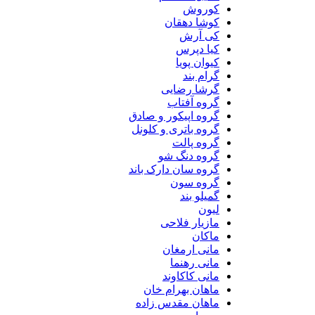
کوروش
کوشا دهقان
کی آرش
کیا دپرس
کیوان پویا
گرام بند
گرشا رضایی
گروه آفتاب
گروه اپیکور و صادق
گروه باتری و کلونل
گروه پالت
گروه دنگ شو
گروه سان دارک باند
گروه سون
گمیلو بند
لیون
مازیار فلاحی
ماکان
مانی ارمغان
مانی رهنما
مانی کاکاوند
ماهان بهرام خان
ماهان مقدس زاده