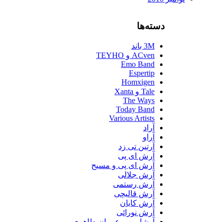
دسته‌ها
3M باند
ACven و TEYHO
Emo Band
Espertip
Homxigen
Tale و Xanta
The Ways
Today Band
Various Artists
آراد
آراو
آرتین تی زد
آرش ای پی
آرش ای پی و مسیح
آرش جلالی
آرش رستمی
آرش قالیچی
آرش کایان
آرش نورائی
آرشاوین و عمران طاهری