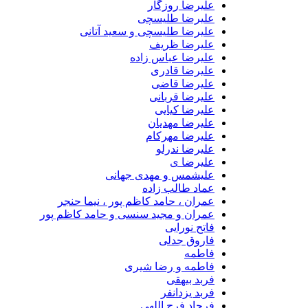
علیرضا روزگار
علیرضا طلیسچی
علیرضا طلیسچی و سعید آتانی
علیرضا ظریف
علیرضا عباس زاده
علیرضا قادری
علیرضا قاضی
علیرضا قربانی
علیرضا کیایی
علیرضا مهدیان
علیرضا مهرکام
علیرضا ندرلو
علیرضا ی
علیشمس و مهدی جهانی
عماد طالب زاده
عمران ، حامد کاظم پور ، نیما حنجر
عمران و مجید سنسی و حامد کاظم پور
فاتح نورایی
فاروق جدلی
فاطمه
فاطمه و رضا شیری
فربد بیهقی
فربد یزدانفر
فرجاد فرج اللهی