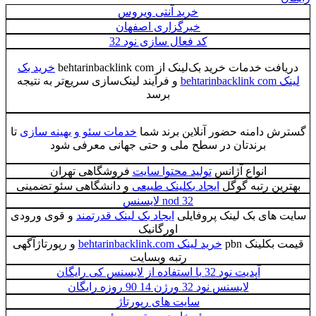
خرید آنتی ویروس
خبرگزاری اصفهان
کد فعال سازی نود 32
مات خرید بک‌لینک از behtarinbacklink com
خرید بک
و فرآیند لینک‌سازی سریع‌تر به نتیجه
برسد
امنه حضور آنلاین برند شما
خدمات سئو و بهینه سازی
تا
برندتان در سطح ملی و حتی جهانی معرفی شود
انواع آژانس
تولید محتوا سایت
فروشگاهی تهران
 رتبه گوگل
ایجاد بکلینک طبیعی
و دانشگاهی سئو تضمینی
nod 32 لایسنس
ی بک لینک پروفایلی
ایجاد بک لینک قدرتمند
و قوی ورودی
اورگانیک
ینک pbn
خرید لینک behtarinbacklink.com
و رپورتاژآگهی
رتبه وبسایت
آپدیت نود 32 با استفاده از لایسنس کی رایگان
لایسنس نود 32 ورژن 14 90 روزه رایگان
سایت های رپورتاژ