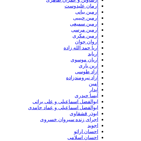
آرمان علیدوست
آرمین بیانی
آرمین حبیبی
آرمین سمیعی
آرمین مرسی
آرمین مکری
آروان جوان
آریا حمد الله زاده
آریابد
آریان موسوی
آرین یاری
آزاد طوسی
آزاد نیرومندزاده
آمین
آیدار
آیسا حیدری
ابوالفضل اسماعیلی و علی براتی
ابوالفضل اسماعیلی و عماد حامدی
ابوذر قشقاوی
اجرای زنده سیروان خسروی
اجوید
احسان اراتو
احسان اسلامی