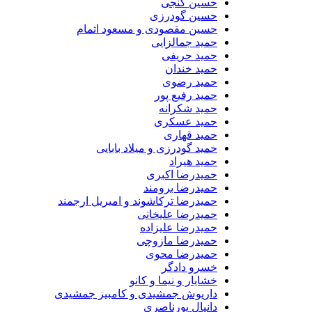
حسین گنجی
حسین گودرزی
حسین مقصودی و مسعود اتمام
حمید جمالزایی
حمید حریفی
حمید خندان
حمید رضوی
حمید رفیع پور
حمید شکرانه
حمید عسکری
حمید قهاری
حمید گودرزی و میلاد بابایی
حمید هیراد
حمیدرضا اکبری
حمیدرضا برومند
حمیدرضا ترکاشوند و امیریل ارجمند
حمیدرضا علیخانی
حمیدرضا علیزاده
حمیدرضا مازوچی
حمیدرضا محوی
خسرو دادگر
خشایار و نیما و کانو
داریوش جمشیدی و کامبیز جمشیدی
دانیال پورناصری