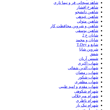
شاهد سبحانی فر و نیما تاری
شاهرخ افشار
شاهین دانشجو
شاهین عبدهی
شاهین متولی
شاهین و شروین محافظت کار
شاهین یوسفی
شایان ع 2
شایان و محمد
شایع و T-Dey
شروین شایا
شفق
شمس آریان
شهاب اکبری
شهاب الدین شفائی
شهاب رمضان
شهاب شکور
شهاب مظفری
شهاب مقدم و امید طیبی
شهرام شکوهی
شهرام میرجلالی
شهرام ناظری
شهرام نیک یار
شهریار حسینی