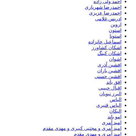
احمد ولی زاده
احمدرضا شهریاری
احمدرضا عزیزی
ادریس غلامی
اروین
استون
استونا
اسماعیل خانزاده
اشکان کشاورز
اشکان کینگ
اشوان
افشین آذری
افشین باران
افشین حسنی
افق باند
اقبال حبیبی
البرز نبویان
الیاس
الیاس قنبرى
الیکان
امو باند
امید آمری
امید آمری و مجتبی کبیری و مهدى مقدم
امید آمری و مهدی مقدم