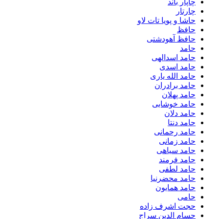
چاپار باند
چارتار
حاشا و پویا تات لاو
حافظ
حافظ آهودشتی
حامد
حامد اسدالهی
حامد اسدی
حامد الله یاری
حامد برادران
حامد پهلان
حامد خوشابی
حامد دلان
حامد دنتا
حامد رحمانی
حامد زمانی
حامد سیاهی
حامد فرمند
حامد لطفی
حامد محضرنیا
حامد همایون
حامی
حجت اشرف زاده
حسام الدین سراج