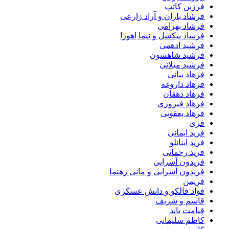
فرزین کاتب
فرشاد باران و آراد زارعی
فرشاد بهرامی
فرشاد پیکسل و نیما اهورا
فرشید ادهمی
فرشید شاهسون
فرشید میلانی
فرهاد بیانی
فرهاد داروغه
فرهاد دهقان
فرهاد فیروزی
فرهاد یعقوبی
فری
فرید ایمانی
فرید اینانلو
فرید رحمانی
فریدون آسرایی
فریدون آسرایی و مانی رهنما
فریمن
فواد فالکو و دانش عسکری
قاسم و شریف
قیامت باند
کاظم سلیمانی