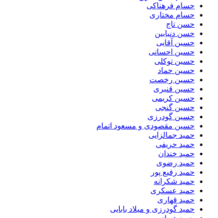
حسام فرهناکی
حسام مختاری
حسن تاج
حسن دنیابین
حسین آقایی
حسین احسانی
حسین توکلی
حسین حماد
حسین رخصت
حسین قنبری
حسین کریمی
حسین گنجی
حسین گودرزی
حسین مقصودی و مسعود اتمام
حمید جمالزایی
حمید حریفی
حمید خندان
حمید رضوی
حمید رفیع پور
حمید شکرانه
حمید عسکری
حمید قهاری
حمید گودرزی و میلاد بابایی