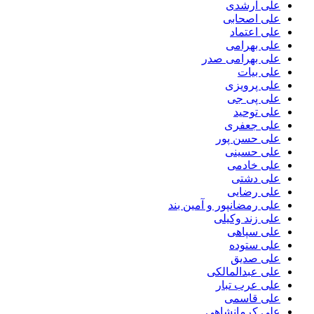
علی ارشدی
علی اصحابی
علی اعتماد
علی بهرامی
علی بهرامی صدر
علی بیات
علی پرویزی
علی پی جی
علی توحید
علی جعفری
علی حسن پور
علی حسینی
علی خادمی
علی دشتی
علی رضایی
علی رمضانپور و آمین بند
علی زند وکیلی
علی سپاهی
علی ستوده
علی صدیق
علی عبدالمالکی
علی عرب تبار
علی قاسمی
علی کرمانشاهی