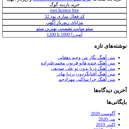
خرید بازدید گوگ
eset licence free
کد فعال سازی نود 32
مزایای رپورتاژ آگهی
سئو سایت تضمینی بهترین سئو
آمیرزا 1000 تا 1200
نوشته‌های تازه
متن آهنگ نگار من وحید دهقانی
متن آهنگ خنده هاتو قربون محمدعلیزاده
متن آهنگ دریا بدون تو علی صدیقی
متن آهنگ آفتابگردون بردیا بهادر
متن آهنگ چرا ساکتی مهرادجم
آخرین دیدگاه‌ها
بایگانی‌ها
آگوست 2020
می 2020
اکتبر 2019