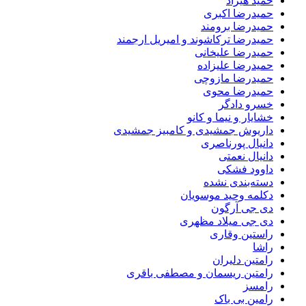
حمید هیراد
حمیدرضا اکبری
حمیدرضا برومند
حمیدرضا ترکاشوند و امیریل ارجمند
حمیدرضا علیخانی
حمیدرضا علیزاده
حمیدرضا مازوچی
حمیدرضا محوی
خسرو دادگر
خشایار و نیما و کانو
داریوش جمشیدی و کامبیز جمشیدی
دانیال پورناصری
دانیال نعمتی
داوود فشکی
دسته‌بندی نشده
دکلمه وحید موسویان
دی جی آرگون
دی جی میلاد مظهری
راستین وقاری
راشا
رامتین دلیران
رامتین ریسمان و مصطفی باقری
رامسز
رامین بی باک