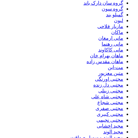
گروه سان دارک باند
گروه سون
گمیلو بند
لیون
مازیار فلاحی
ماکان
مانی ارمغان
مانی رهنما
مانی کاکاوند
ماهان بهرام خان
ماهان مقدس زاده
مت-این
متین معزپور
مجتبی اورنگی
مجتبی دل زنده
مجتبی زینلی
مجتبی شاه علی
مجتبی شجاع
مجتبی صفری
مجتبی کبیری
مجتبی نجیمی
مجید اخشابی
مجید الوند‎
مجید الوند و سهیل صداقت