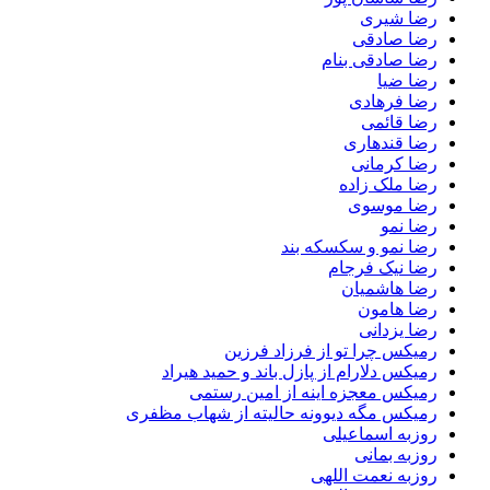
رضا شیری
رضا صادقی
رضا صادقی بنام
رضا ضیا
رضا فرهادی
رضا قائمی
رضا قندهاری
رضا کرمانی
رضا ملک زاده
رضا موسوی
رضا نمو
رضا نمو و سکسکه بند
رضا نیک فرجام
رضا هاشمیان
رضا هامون
رضا یزدانی
رمیکس چرا تو از فرزاد فرزین
رمیکس دلارام از پازل باند و حمید هیراد
رمیکس معجزه اینه از امین رستمی
رمیکس مگه دیوونه حالیته از شهاب مظفری
روزبه اسماعیلی
روزبه بمانی
روزبه نعمت اللهی