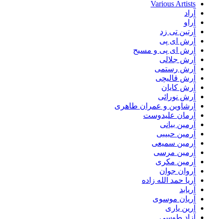
Various Artists
آراد
آراو
آرتین تی زد
آرش ای پی
آرش ای پی و مسیح
آرش جلالی
آرش رستمی
آرش قالیچی
آرش کایان
آرش نورائی
آرشاوین و عمران طاهری
آرمان علیدوست
آرمین بیانی
آرمین حبیبی
آرمین سمیعی
آرمین مرسی
آرمین مکری
آروان جوان
آریا حمد الله زاده
آریابد
آریان موسوی
آرین یاری
آزاد طوسی