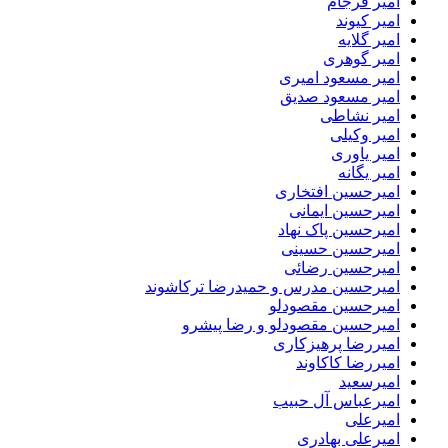
امیر فرجام
امیر کیوند
امیر گلایه
امیر گوهری
امیر مسعود امیری
امیر مسعود صدیق
امیر نشاطی
امیر وکیلی
امیر یاوری
امیر یگانه
امیرحسین افتخاری
امیرحسین ایمانی
امیرحسین پاک نهاد
امیرحسین حسینی
امیرحسین رضائی
امیرحسین مدرس و حمیدرضا ترکاشوند
امیرحسین مقصودلو
امیرحسین مقصودلو و رضا پیشرو
امیررضا پرهیزکاری
امیررضا کاکاوند
امیرسعید
امیرعباس آل حبیب
امیرعلی
امیرعلی بهادری