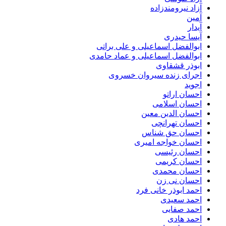
آزاد نیرومندزاده
آمین
آیدار
آیسا حیدری
ابوالفضل اسماعیلی و علی براتی
ابوالفضل اسماعیلی و عماد حامدی
ابوذر قشقاوی
اجرای زنده سیروان خسروی
اجوید
احسان اراتو
احسان اسلامی
احسان الدین معین
احسان تهرانچی
احسان حق شناس
احسان خواجه امیری
احسان رئیسی
احسان کریمی
احسان محمدی
احسان نی زن
احمد ابوذر خانی فرد
احمد سعیدی
احمد صفایی
احمد هادی