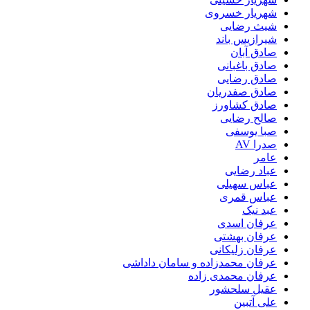
شهریار خسروی
شیث رضایی
شیرازیس باند
صادق آبان
صادق باغبانی
صادق رضایی
صادق صفدریان
صادق کشاورز
صالح رضایی
صبا یوسفی
صدرا AV
عامر
عباد رضایی
عباس سهیلی
عباس قمری
عبد نیک
عرفان اسدی
عرفان بهشتی
عرفان زلیکانی
عرفان محمدزاده و سامان داداشی
عرفان محمدی زاده
عقیل سلحشور
علی آتبین