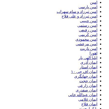
امین
امین پارسی
امین تیرزاد و سام سهراب
امین تیرزاد و علی فلاح
امین حبیبی
امین رستمی
امین رفیعی
امین کریمی
امین محمودی
امین مرعشی
امین ناریت
اهورا
ایلیا الهی یار
ایمان آذری
ایمان استار
ایمان اف جی ۱۰
ایمان جهانگری
ایمان حجت
ایمان زارعی
ایمان صفدری
ایمان عبدالله خانی
ایمان غلامی
ایمان فلاح
بابک ارجمند