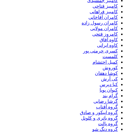
کامبیز جمشیدی
کامبیز فتاحی
کامبیز فراهانی
کامران آقاخانی
کامران رسول زاده
کامران مولایی
کامروز فتحی
کاوه آفاق
کاوه ایرانی
کسری حرمتی پور
کلمست
کمیل احتشام
کوروش
کوشا دهقان
کی آرش
کیا دپرس
کیوان پویا
گرام بند
گرشا رضایی
گروه آفتاب
گروه اپیکور و صادق
گروه باتری و کلونل
گروه پالت
گروه دنگ شو