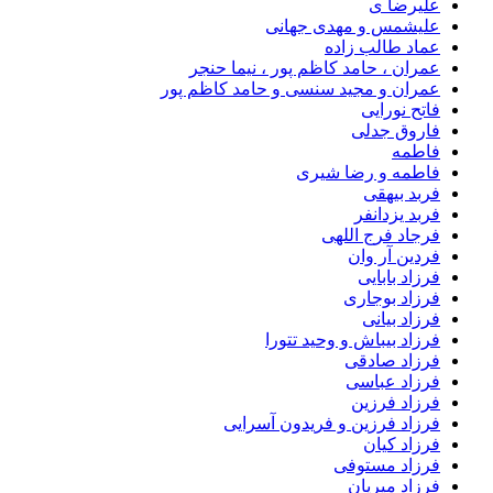
علیرضا ی
علیشمس و مهدی جهانی
عماد طالب زاده
عمران ، حامد کاظم پور ، نیما حنجر
عمران و مجید سنسی و حامد کاظم پور
فاتح نورایی
فاروق جدلی
فاطمه
فاطمه و رضا شیری
فربد بیهقی
فربد یزدانفر
فرجاد فرج اللهی
فردین آر وان
فرزاد بابایی
فرزاد بوجاری
فرزاد بیانی
فرزاد بیباش و وحید تتورا
فرزاد صادقی
فرزاد عباسی
فرزاد فرزین
فرزاد فرزین و فریدون آسرایی
فرزاد کیان
فرزاد مستوفی
فرزاد میریان