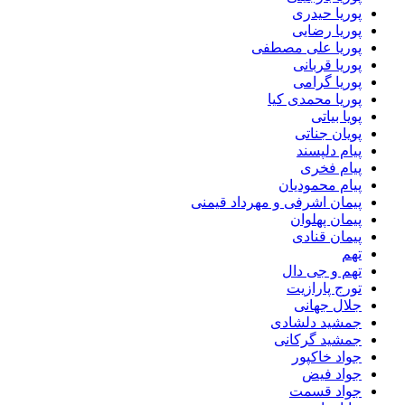
پوریا حیدری
پوریا رضایی
پوریا علی مصطفی
پوریا قربانی
پوریا گرامی
پوریا محمدی کیا
پویا بیاتی
پویان جناتی
پیام دلپسند
پیام فخری
پیام محمودیان
پیمان اشرفی و مهرداد قیمنی
پیمان پهلوان
پیمان قنادی
تهم
تهم و جی دال
تورج پارازیت
جلال جهانی
جمشید دلشادی
جمشید گرکانی
جواد خاکپور
جواد فیض
جواد قسمت