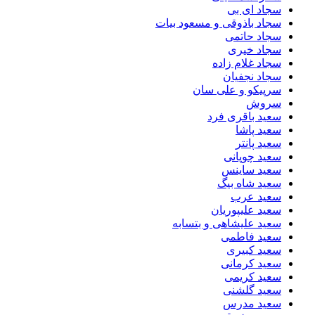
سجاد ای بی
سجاد باذوقی و مسعود بیات
سجاد حاتمی
سجاد خیری
سجاد غلام زاده
سجاد نجفیان
سرپیکو و علی سان
سروش
سعید باقری فرد
سعید پاشا
سعید پانتر
سعید چوپانی
سعید ساینس
سعید شاه بیگ
سعید عرب
سعید علیپوریان
سعید علیشاهی و بتسابه
سعید فاطمی
سعید کبیری
سعید کرمانی
سعید کریمی
سعید گلشنی
سعید مدرس