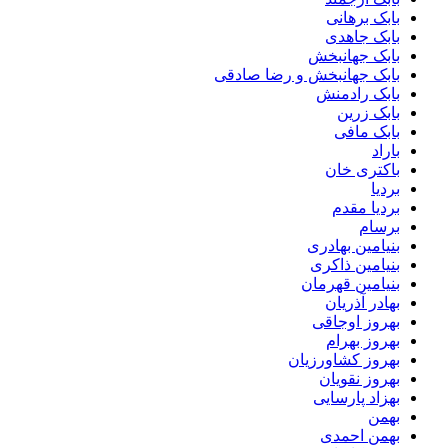
بابک برهانی
بابک جاهدی
بابک جهانبخش
بابک جهانبخش و رضا صادقی
بابک رادمنش
بابک زرین
بابک مافی
باراد
باکتری خان
بردیا
بردیا مقدم
برسام
بنیامین بهادری
بنیامین ذاکری
بنیامین قهرمان
بهادر آذریان
بهروز اوجاقی
بهروز بهرام
بهروز کشاورزیان
بهروز نقویان
بهزاد پارسایی
بهمن
بهمن احمدی