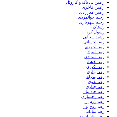
رامین بی باک و کاروئل
رامین فاخری
رامین میرزادی
رحیم جوانمردی
رحیم شهریاری
رستاک
رسول کرد
رشید سینایی
رضا احسانی
رضا احمدی
رضا اسپاد
رضا استادی
رضا افشار
رضا اکبری
رضا بهاری
رضا بیدرام
رضا تقوی
رضا چناری
رضا خادمیان
رضا رخساری
رضا رزم آرا
رضا روح پور
رضا ساداتی
رضا ساسان پور