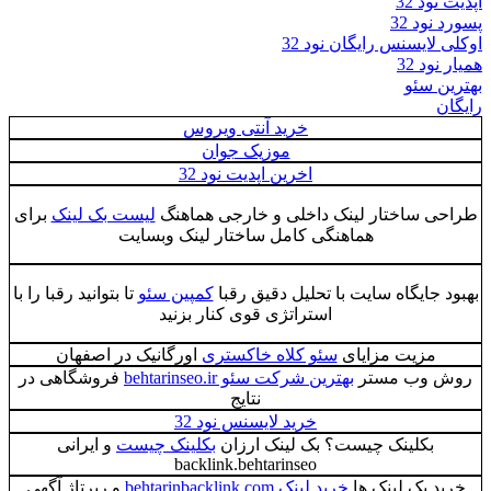
آپدیت نود 32
پسورد نود 32
اوکلی لایسنس رایگان نود 32
همیار نود 32
بهترین سئو
رایگان
خرید آنتی ویروس
موزیک جوان
اخرین اپدیت نود 32
طراحی ساختار لینک داخلی و خارجی هماهنگ
لیست بک لینک
برای
هماهنگی کامل ساختار لینک وبسایت
بهبود جایگاه سایت با تحلیل دقیق رقبا
کمپین سئو
تا بتوانید رقبا را با
استراتژی قوی کنار بزنید
مزیت مزایای
سئو کلاه خاکستری
اورگانیک در اصفهان
روش وب مستر
بهترین شرکت سئو behtarinseo.ir
فروشگاهی در
نتایج
خرید لایسنس نود 32
بکلینک چیست؟ بک لینک ارزان
بکلینک چیست
و ایرانی
backlink.behtarinseo
خرید بک لینک ها
خرید لینک behtarinbacklink.com
و رپرتاژ آگهی