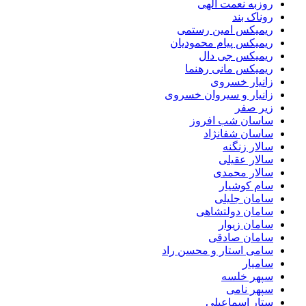
روزبه نعمت الهی
روناک بند
ریمیکس امین رستمی
ریمیکس پیام محمودیان
ریمیکس جی دال
ریمیکس مانی رهنما
زانیار خسروی
زانیار و سیروان خسروی
زیر صفر
ساسان شب افروز
ساسان شفانژاد
سالار زنگنه
سالار عقیلی
سالار محمدی
سام کوشیار
سامان جلیلی
سامان دولتشاهی
سامان زیوار
سامان صادقی
سامی استار و محسن راد
سامیار
سپهر خلسه
سپهر نامی
ستار اسماعیلی