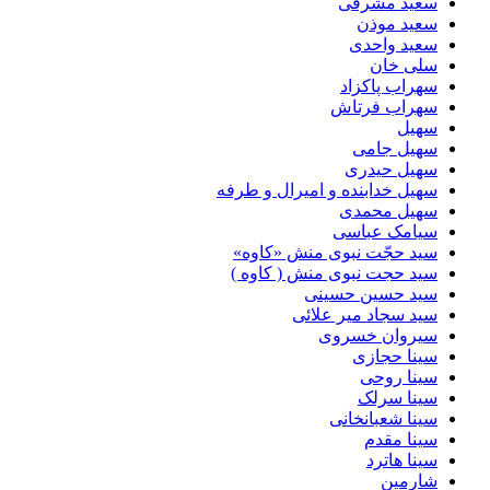
سعید مشرقی
سعید موذن
سعید واحدی
سلی خان
سهراب پاکزاد
سهراب فرتاش
سهیل
سهیل جامی
سهیل حیدری
سهیل خدابنده و امیرال و طرفه
سهیل محمدی
سیامک عباسی
سید حجّت نبوی منش «کاوه»
سید حجت نبوی منش ( کاوه )
سید حسین حسینى
سید سجاد میر علائی
سیروان خسروی
سینا حجازی
سینا روحی
سینا سرلک
سینا شعبانخانی
سینا مقدم
سینا هاترد
شارمین