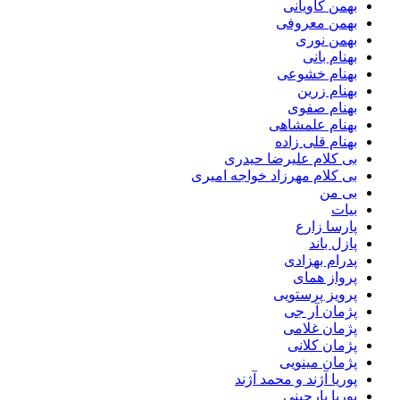
بهمن کاویانی
بهمن معروفی
بهمن نوری
بهنام بانی
بهنام خشوعی
بهنام زرین
بهنام صفوی
بهنام علمشاهی
بهنام قلی زاده
بی کلام علیرضا حیدری
بی کلام مهرزاد خواجه امیری
بی من
بیات
پارسا زارع
پازل باند
پدرام بهزادی
پرواز همای
پرویز پرستویی
پژمان آر جی
پژمان غلامی
پژمان کلانی
پژمان مینویی
پوریا آژند و محمد آژند
پوریا بارجینی