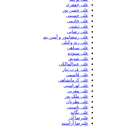
علی جعفری
علی حسن پور
علی حسینی
علی خادمی
علی دشتی
علی رضایی
علی رمضانپور و آمین بند
علی زند وکیلی
علی سپاهی
علی ستوده
علی صدیق
علی عبدالمالکی
علی عرب تبار
علی قاسمی
علی کرمانشاهی
علی لهراسبی
علی مغربی
علی ملک پور
علی نظریان
علی یاسینی
علی یگانه
علیرضا آذر
علیرضا آراسته