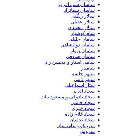
ساسان شب افروز
ساسان شفانژاد
سالار زنگنه
سالار عقیلی
سالار محمدی
سام کوشیار
سامان جلیلی
سامان دولتشاهی
سامان زیوار
سامان صادقی
سامی استار و محسن راد
سامیار
سپهر خلسه
سپهر نامی
ستار اسماعیلی
سجاد ای بی
سجاد باذوقی و مسعود بیات
سجاد حاتمی
سجاد خیری
سجاد غلام زاده
سجاد نجفیان
سرپیکو و علی سان
سروش