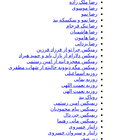
رضا ملک زاده
رضا موسوی
رضا نمو
رضا نمو و سکسکه بند
رضا نیک فرجام
رضا هاشمیان
رضا هامون
رضا یزدانی
رمیکس چرا تو از فرزاد فرزین
رمیکس دلارام از پازل باند و حمید هیراد
رمیکس معجزه اینه از امین رستمی
رمیکس مگه دیوونه حالیته از شهاب مظفری
روزبه اسماعیلی
روزبه بمانی
روزبه نعمت اللهی
روزبه نعمت الهی
روناک بند
ریمیکس امین رستمی
ریمیکس پیام محمودیان
ریمیکس جی دال
ریمیکس مانی رهنما
زانیار خسروی
زانیار و سیروان خسروی
زیر صفر