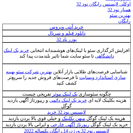
 لایسنس رایگان نود 32
ود 32
ن سئو
ن
خرید آنتی ویروس
دانلود فیلم و سریال
یوزر ناد 32
ش اثرگذاری سئو با لینک‌های هوشمندانه انتخابی
خرید بک لینک
دانشگاهی
تا سئو سایت شما تاثیر بلندمدت پیدا کند
سایی فرصت‌های طلایی بازار آنلاین
بهترین شرکت سئو بهینه
زی استاندارد وبسایت
تا فرصت‌های فروش جدید را سریع‌تر
کشف کنید
چگونه سئوسازی
بک لینک موثر
تفریحی چیست
نه بکلینک لایه ای
خرید بک لینک دائمی
و ریپورتاژ آگهی بازدید
گوگل
لایسنس نود 32 خرید
ینه بک لینک گوگل
میهن بکلینک
و خیلی قوی بالا بردن بازدید
د بک لینک گوگل
رپورتاژ آگهی خارجی
و ایرانی بالا بردن بازدید
لایسنس نود 32 ورژن 14 رایگان یکساله 2022