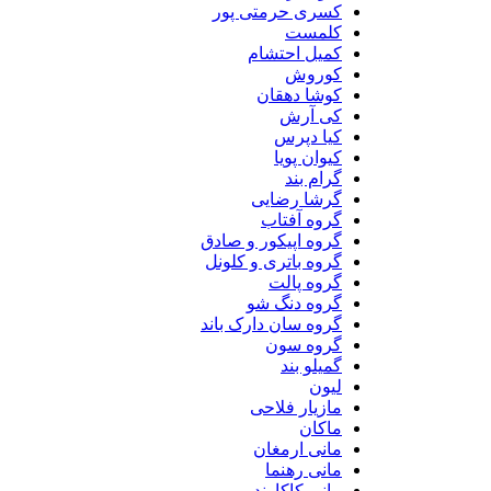
کسری حرمتی پور
کلمست
کمیل احتشام
کوروش
کوشا دهقان
کی آرش
کیا دپرس
کیوان پویا
گرام بند
گرشا رضایی
گروه آفتاب
گروه اپیکور و صادق
گروه باتری و کلونل
گروه پالت
گروه دنگ شو
گروه سان دارک باند
گروه سون
گمیلو بند
لیون
مازیار فلاحی
ماکان
مانی ارمغان
مانی رهنما
مانی کاکاوند