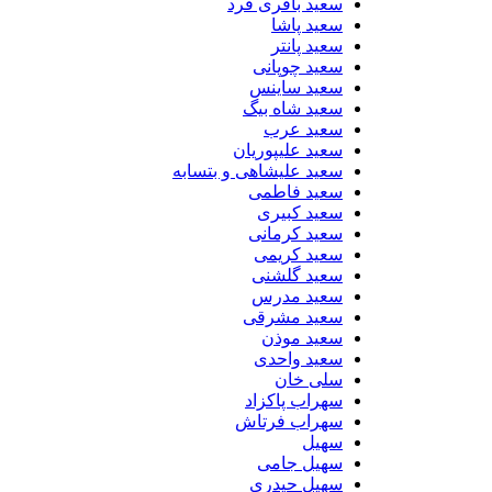
سعید باقری فرد
سعید پاشا
سعید پانتر
سعید چوپانی
سعید ساینس
سعید شاه بیگ
سعید عرب
سعید علیپوریان
سعید علیشاهی و بتسابه
سعید فاطمی
سعید کبیری
سعید کرمانی
سعید کریمی
سعید گلشنی
سعید مدرس
سعید مشرقی
سعید موذن
سعید واحدی
سلی خان
سهراب پاکزاد
سهراب فرتاش
سهیل
سهیل جامی
سهیل حیدری