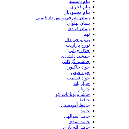
پیام دلپسند
پیام فخری
پیام محمودیان
پیمان اشرفی و مهرداد قیمنی
پیمان پهلوان
پیمان قنادی
تهم
تهم و جی دال
تورج پارازیت
جلال جهانی
جمشید دلشادی
جمشید گرکانی
جواد خاکپور
جواد فیض
جواد قسمت
چاپار باند
چارتار
حاشا و پویا تات لاو
حافظ
حافظ آهودشتی
حامد
حامد اسدالهی
حامد اسدی
حامد الله یاری