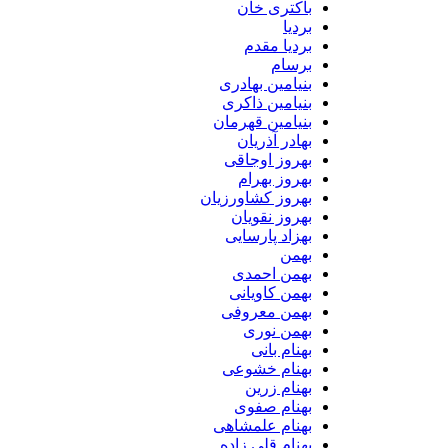
باکتری خان
بردیا
بردیا مقدم
برسام
بنیامین بهادری
بنیامین ذاکری
بنیامین قهرمان
بهادر آذریان
بهروز اوجاقی
بهروز بهرام
بهروز کشاورزیان
بهروز نقویان
بهزاد پارسایی
بهمن
بهمن احمدی
بهمن کاویانی
بهمن معروفی
بهمن نوری
بهنام بانی
بهنام خشوعی
بهنام زرین
بهنام صفوی
بهنام علمشاهی
بهنام قلی زاده