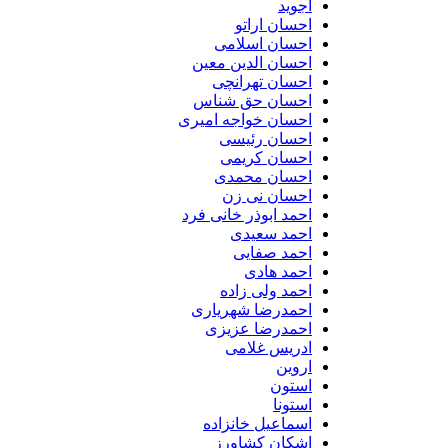
اجوید
احسان اراتو
احسان اسلامی
احسان الدین معین
احسان تهرانچی
احسان حق شناس
احسان خواجه امیری
احسان رئیسی
احسان کریمی
احسان محمدی
احسان نی زن
احمد ابوذر خانی فرد
احمد سعیدی
احمد صفایی
احمد هادی
احمد ولی زاده
احمدرضا شهریاری
احمدرضا عزیزی
ادریس غلامی
اروین
استون
استونا
اسماعیل خانزاده
اشکان کشاورز