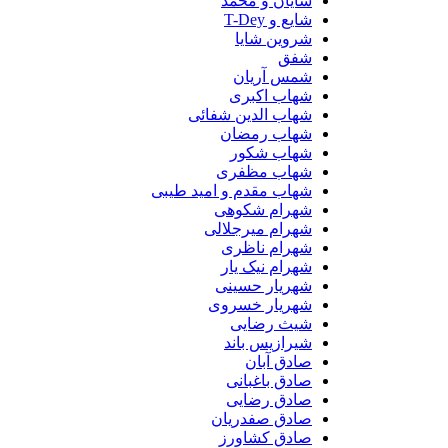
شایان و محمد
شایع و T-Dey
شروین شایا
شفق
شمس آریان
شهاب اکبری
شهاب الدین شفائی
شهاب رمضان
شهاب شکور
شهاب مظفری
شهاب مقدم و امید طیبی
شهرام شکوهی
شهرام میرجلالی
شهرام ناظری
شهرام نیک یار
شهریار حسینی
شهریار خسروی
شیث رضایی
شیرازیس باند
صادق آبان
صادق باغبانی
صادق رضایی
صادق صفدریان
صادق کشاورز