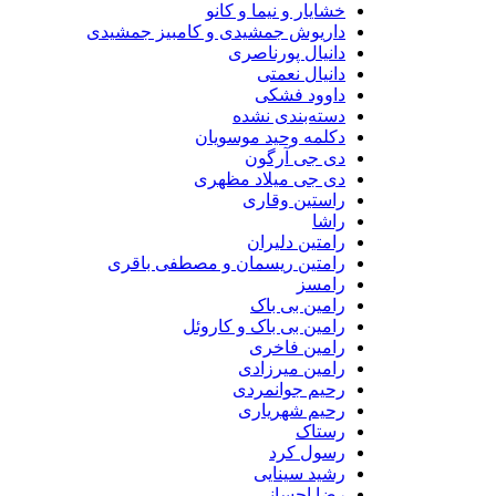
خشایار و نیما و کانو
داریوش جمشیدی و کامبیز جمشیدی
دانیال پورناصری
دانیال نعمتی
داوود فشکی
دسته‌بندی نشده
دکلمه وحید موسویان
دی جی آرگون
دی جی میلاد مظهری
راستین وقاری
راشا
رامتین دلیران
رامتین ریسمان و مصطفی باقری
رامسز
رامین بی باک
رامین بی باک و کاروئل
رامین فاخری
رامین میرزادی
رحیم جوانمردی
رحیم شهریاری
رستاک
رسول کرد
رشید سینایی
رضا احسانی