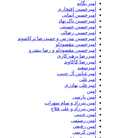
امیر یگانه
امیرحسین افتخاری
امیرحسین ایمانی
امیرحسین پاک نهاد
امیرحسین حسینی
امیرحسین رضائی
امیرحسین مدرس و حمیدرضا ترکاشوند
امیرحسین مقصودلو
امیرحسین مقصودلو و رضا پیشرو
امیررضا پرهیزکاری
امیررضا کاکاوند
امیرسعید
امیرعباس آل حبیب
امیرعلی
امیرعلی بهادری
امین
امین پارسی
امین تیرزاد و سام سهراب
امین تیرزاد و علی فلاح
امین حبیبی
امین رستمی
امین رفیعی
امین کریمی
امین محمودی