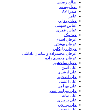
صالح رضایی
صبا یوسفی
صدرا AV
عامر
عباد رضایی
عباس سهیلی
عباس قمری
عبد نیک
عرفان اسدی
عرفان بهشتی
عرفان زلیکانی
عرفان محمدزاده و سامان داداشی
عرفان محمدی زاده
عقیل سلحشور
علی آتبین
علی ارشدی
علی اصحابی
علی اعتماد
علی بهرامی
علی بهرامی صدر
علی بیات
علی پرویزی
علی پی جی
علی توحید