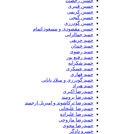
حسین رخصت
حسین قنبری
حسین کریمی
حسین گنجی
حسین گودرزی
حسین مقصودی و مسعود اتمام
حمید جمالزایی
حمید حریفی
حمید خندان
حمید رضوی
حمید رفیع پور
حمید شکرانه
حمید عسکری
حمید قهاری
حمید گودرزی و میلاد بابایی
حمید هیراد
حمیدرضا اکبری
حمیدرضا برومند
حمیدرضا ترکاشوند و امیریل ارجمند
حمیدرضا علیخانی
حمیدرضا علیزاده
حمیدرضا مازوچی
حمیدرضا محوی
خسرو دادگر