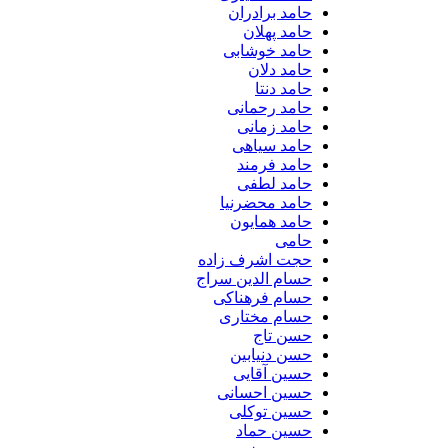
حامد برادران
حامد پهلان
حامد خوشابی
حامد دلان
حامد دنتا
حامد رحمانی
حامد زمانی
حامد سیاهی
حامد فرمند
حامد لطفی
حامد محضرنیا
حامد همایون
حامی
حجت اشرف زاده
حسام الدین سراج
حسام فرهناکی
حسام مختاری
حسن تاج
حسن دنیابین
حسین آقایی
حسین احسانی
حسین توکلی
حسین حماد