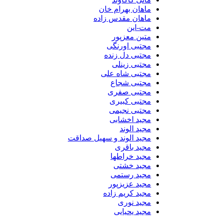
ماهان بهرام خان
ماهان مقدس زاده
مت-این
متین معزپور
مجتبی اورنگی
مجتبی دل زنده
مجتبی زینلی
مجتبی شاه علی
مجتبی شجاع
مجتبی صفری
مجتبی کبیری
مجتبی نجیمی
مجید اخشابی
مجید الوند‎
مجید الوند و سهیل صداقت
مجید باقری
مجید خراطها
مجید خشتی
مجید رستمی
مجید عزیزپور
مجید کریم زاده
مجید نوری
مجید یحیایی