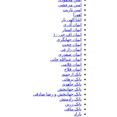
امین مرعشی
امین ناریت
اهورا
ایلیا الهی یار
ایمان آذری
ایمان استار
ایمان اف جی ۱۰
ایمان جهانگری
ایمان حجت
ایمان زارعی
ایمان صفدری
ایمان عبدالله خانی
ایمان غلامی
ایمان فلاح
بابک ارجمند
بابک برهانی
بابک جاهدی
بابک جهانبخش
بابک جهانبخش و رضا صادقی
بابک رادمنش
بابک زرین
بابک مافی
باراد