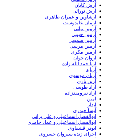
آرش کایان
آرش نورائی
آرشاوین و عمران طاهری
آرمان علیدوست
آرمین بیانی
آرمین حبیبی
آرمین سمیعی
آرمین مرسی
آرمین مکری
آروان جوان
آریا حمد الله زاده
آریابد
آریان موسوی
آرین یاری
آزاد طوسی
آزاد نیرومندزاده
آمین
آیدار
آیسا حیدری
ابوالفضل اسماعیلی و علی براتی
ابوالفضل اسماعیلی و عماد حامدی
ابوذر قشقاوی
اجرای زنده سیروان خسروی