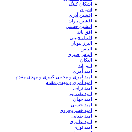
اشکان کینگ
اشوان
افشین آذری
افشین باران
افشین حسنی
افق باند
اقبال حبیبی
البرز نبویان
الیاس
الیاس قنبرى
الیکان
امو باند
امید آمری
امید آمری و مجتبی کبیری و مهدى مقدم
امید آمری و مهدی مقدم
امید ترابی
امید تقی پور
امید جهان
امید حسنی
امید خسروجردی
امید طبایی
امید عامری
امید نوری