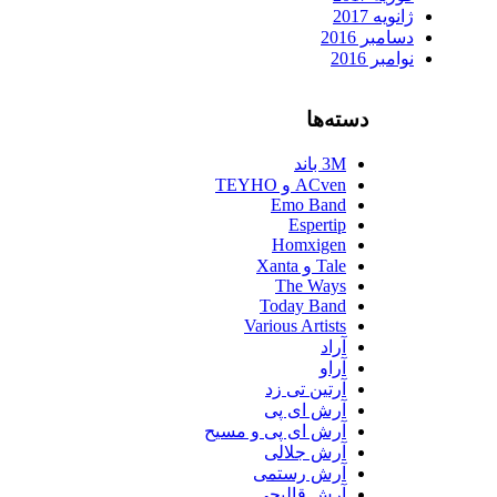
ژانویه 2017
دسامبر 2016
نوامبر 2016
دسته‌ها
3M باند
ACven و TEYHO
Emo Band
Espertip
Homxigen
Tale و Xanta
The Ways
Today Band
Various Artists
آراد
آراو
آرتین تی زد
آرش ای پی
آرش ای پی و مسیح
آرش جلالی
آرش رستمی
آرش قالیچی