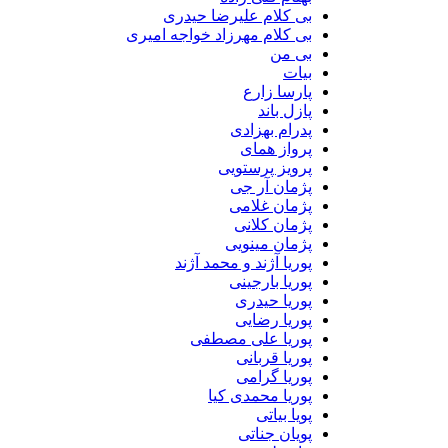
بی کلام علیرضا حیدری
بی کلام مهرزاد خواجه امیری
بی من
بیات
پارسا زارع
پازل باند
پدرام بهزادی
پرواز همای
پرویز پرستویی
پژمان آر جی
پژمان غلامی
پژمان کلانی
پژمان مینویی
پوریا آژند و محمد آژند
پوریا بارجینی
پوریا حیدری
پوریا رضایی
پوریا علی مصطفی
پوریا قربانی
پوریا گرامی
پوریا محمدی کیا
پویا بیاتی
پویان جناتی