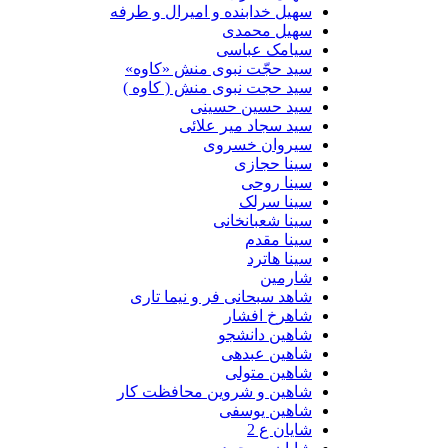
سهیل خدابنده و امیرال و طرفه
سهیل محمدی
سیامک عباسی
سید حجّت نبوی منش «کاوه»
سید حجت نبوی منش ( کاوه )
سید حسین حسینى
سید سجاد میر علائی
سیروان خسروی
سینا حجازی
سینا روحی
سینا سرلک
سینا شعبانخانی
سینا مقدم
سینا هاترد
شارمین
شاهد سبحانی فر و نیما تاری
شاهرخ افشار
شاهین دانشجو
شاهین عبدهی
شاهین متولی
شاهین و شروین محافظت کار
شاهین یوسفی
شایان ع 2