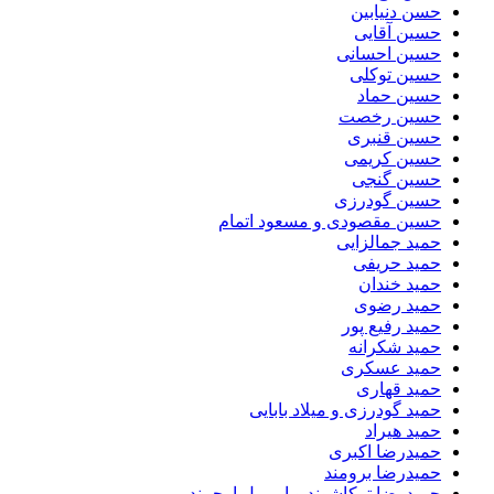
حسن دنیابین
حسین آقایی
حسین احسانی
حسین توکلی
حسین حماد
حسین رخصت
حسین قنبری
حسین کریمی
حسین گنجی
حسین گودرزی
حسین مقصودی و مسعود اتمام
حمید جمالزایی
حمید حریفی
حمید خندان
حمید رضوی
حمید رفیع پور
حمید شکرانه
حمید عسکری
حمید قهاری
حمید گودرزی و میلاد بابایی
حمید هیراد
حمیدرضا اکبری
حمیدرضا برومند
حمیدرضا ترکاشوند و امیریل ارجمند