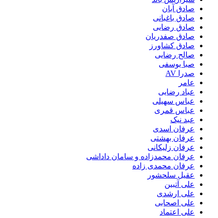
صادق آبان
صادق باغبانی
صادق رضایی
صادق صفدریان
صادق کشاورز
صالح رضایی
صبا یوسفی
صدرا AV
عامر
عباد رضایی
عباس سهیلی
عباس قمری
عبد نیک
عرفان اسدی
عرفان بهشتی
عرفان زلیکانی
عرفان محمدزاده و سامان داداشی
عرفان محمدی زاده
عقیل سلحشور
علی آتبین
علی ارشدی
علی اصحابی
علی اعتماد