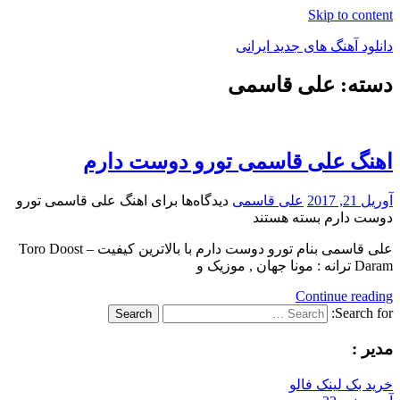
Skip to content
دانلود آهنگ های جدید ایرانی
دسته: علی قاسمی
دانلود
فول
آلبوم
موزیک
اهنگ علی قاسمی تورو دوست دارم
آوریل 21, 2017
علی قاسمی
دیدگاه‌ها
برای اهنگ علی قاسمی تورو
دوست دارم
بسته هستند
علی قاسمی بنام تورو دوست دارم با بالاترین کیفیت – Toro Doost
Daram ترانه : مونا جهان , موزیک و
Continue reading
Search for:
Search
مدیر :
خرید بک لینک فالو