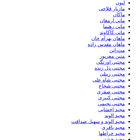
لیون
مازیار فلاحی
ماکان
مانی ارمغان
مانی رهنما
مانی کاکاوند
ماهان بهرام خان
ماهان مقدس زاده
مت-این
متین معزپور
مجتبی اورنگی
مجتبی دل زنده
مجتبی زینلی
مجتبی شاه علی
مجتبی شجاع
مجتبی صفری
مجتبی کبیری
مجتبی نجیمی
مجید اخشابی
مجید الوند‎
مجید الوند و سهیل صداقت
مجید باقری
مجید خراطها
مجید خشتی