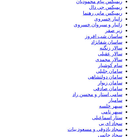
ریمیکس پیام محمودیان
ریمیکس جی دال
ریمیکس مانی رهنما
زانیار خسروی
زانیار و سیروان خسروی
زیر صفر
ساسان شب افروز
ساسان شفانژاد
سالار زنگنه
سالار عقیلی
سالار محمدی
سام کوشیار
سامان جلیلی
سامان دولتشاهی
سامان زیوار
سامان صادقی
سامی استار و محسن راد
سامیار
سپهر خلسه
سپهر نامی
ستار اسماعیلی
سجاد ای بی
سجاد باذوقی و مسعود بیات
سجاد حاتمی