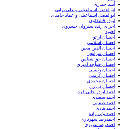
آیسا حیدری
ابوالفضل اسماعیلی و علی براتی
ابوالفضل اسماعیلی و عماد حامدی
ابوذر قشقاوی
اجرای زنده سیروان خسروی
اجوید
احسان اراتو
احسان اسلامی
احسان الدین معین
احسان تهرانچی
احسان حق شناس
احسان خواجه امیری
احسان رئیسی
احسان کریمی
احسان محمدی
احسان نی زن
احمد ابوذر خانی فرد
احمد سعیدی
احمد صفایی
احمد هادی
احمد ولی زاده
احمدرضا شهریاری
احمدرضا عزیزی