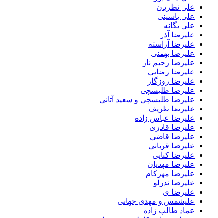
علی نظریان
علی یاسینی
علی یگانه
علیرضا آذر
علیرضا آراسته
علیرضا بهمنی
علیرضا رحیم ناز
علیرضا رضایی
علیرضا روزگار
علیرضا طلیسچی
علیرضا طلیسچی و سعید آتانی
علیرضا ظریف
علیرضا عباس زاده
علیرضا قادری
علیرضا قاضی
علیرضا قربانی
علیرضا کیایی
علیرضا مهدیان
علیرضا مهرکام
علیرضا ندرلو
علیرضا ی
علیشمس و مهدی جهانی
عماد طالب زاده