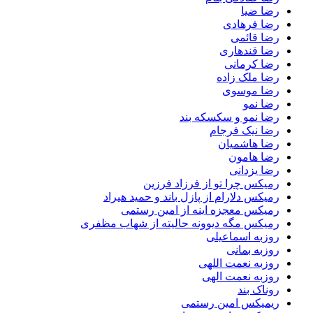
رضا ضیا
رضا فرهادی
رضا قائمی
رضا قندهاری
رضا کرمانی
رضا ملک زاده
رضا موسوی
رضا نمو
رضا نمو و سکسکه بند
رضا نیک فرجام
رضا هاشمیان
رضا هامون
رضا یزدانی
رمیکس چرا تو از فرزاد فرزین
رمیکس دلارام از پازل باند و حمید هیراد
رمیکس معجزه اینه از امین رستمی
رمیکس مگه دیوونه حالیته از شهاب مظفری
روزبه اسماعیلی
روزبه بمانی
روزبه نعمت اللهی
روزبه نعمت الهی
روناک بند
ریمیکس امین رستمی