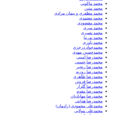
محمد ماکویی
محمد متین
محمد مظفری و پیمان مرادی
محمد معتمدی
محمد مقصودی
محمد میری
محمد نصیری
محمد نورنیا
محمد یاوری
محمدجواد درجزی
محمدحسین مهدی
محمدرضا امینی
محمدرضا حسنی
محمدرضا رنجبر
محمدرضا روزبه
محمدرضا طاهری
محمدرضا فروتن
محمدرضا گلزار
محمدرضا مقدم
محمدرضا مهابادیان
محمدرضا هدایتی
محمدعلی محمودی (رادمان)
محمدعلی مولایی