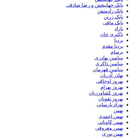
بابک جهانبخش و رضا صادقی
بابک رادمنش
بابک زرین
بابک مافی
باراد
باکتری خان
بردیا
بردیا مقدم
برسام
بنیامین بهادری
بنیامین ذاکری
بنیامین قهرمان
بهادر آذریان
بهروز اوجاقی
بهروز بهرام
بهروز کشاورزیان
بهروز نقویان
بهزاد پارسایی
بهمن
بهمن احمدی
بهمن کاویانی
بهمن معروفی
بهمن نوری