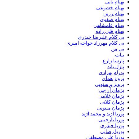
بهنام بانی
بهنام خشوعی
بهنام زرین
بهنام صفوی
بهنام علمشاهی
بهنام قلی زاده
بی کلام علیرضا حیدری
بی کلام مهرزاد خواجه امیری
بی من
بیات
پارسا زارع
پازل باند
پدرام بهزادی
پرواز همای
پرویز پرستویی
پژمان آر جی
پژمان غلامی
پژمان کلانی
پژمان مینویی
پوریا آژند و محمد آژند
پوریا بارجینی
پوریا حیدری
پوریا رضایی
پوریا علی مصطفی