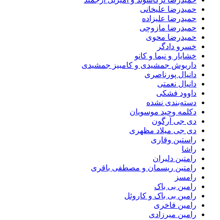
حمیدرضا علیخانی
حمیدرضا علیزاده
حمیدرضا مازوچی
حمیدرضا محوی
خسرو دادگر
خشایار و نیما و کانو
داریوش جمشیدی و کامبیز جمشیدی
دانیال پورناصری
دانیال نعمتی
داوود فشکی
دسته‌بندی نشده
دکلمه وحید موسویان
دی جی آرگون
دی جی میلاد مظهری
راستین وقاری
راشا
رامتین دلیران
رامتین ریسمان و مصطفی باقری
رامسز
رامین بی باک
رامین بی باک و کاروئل
رامین فاخری
رامین میرزادی