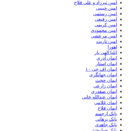
امین تیرزاد و علی فلاح
امین حبیبی
امین رستمی
امین رفیعی
امین کریمی
امین محمودی
امین مرعشی
امین ناریت
اهورا
ایلیا الهی یار
ایمان آذری
ایمان استار
ایمان اف جی ۱۰
ایمان جهانگری
ایمان حجت
ایمان زارعی
ایمان صفدری
ایمان عبدالله خانی
ایمان غلامی
ایمان فلاح
بابک ارجمند
بابک برهانی
بابک جاهدی
بابک جهانبخش