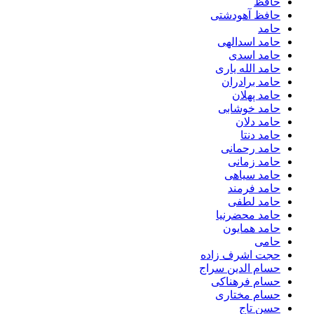
حافظ
حافظ آهودشتی
حامد
حامد اسدالهی
حامد اسدی
حامد الله یاری
حامد برادران
حامد پهلان
حامد خوشابی
حامد دلان
حامد دنتا
حامد رحمانی
حامد زمانی
حامد سیاهی
حامد فرمند
حامد لطفی
حامد محضرنیا
حامد همایون
حامی
حجت اشرف زاده
حسام الدین سراج
حسام فرهناکی
حسام مختاری
حسن تاج