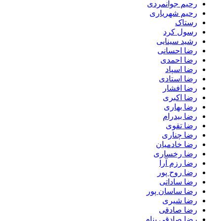
رحیم جوانمردی
رحیم شهریاری
رستاک
رسول کرد
رشید سینایی
رضا احسانی
رضا احمدی
رضا اسپاد
رضا استادی
رضا افشار
رضا اکبری
رضا بهاری
رضا بیدرام
رضا تقوی
رضا چناری
رضا خادمیان
رضا رخساری
رضا رزم آرا
رضا روح پور
رضا ساداتی
رضا ساسان پور
رضا شیری
رضا صادقی
رضا صادقی بنام