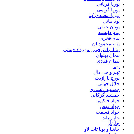
پوریا قربانی
پوریا گرامی
پوریا محمدی کیا
پویا بیاتی
پویان جناتی
پیام دلپسند
پیام فخری
پیام محمودیان
پیمان اشرفی و مهرداد قیمنی
پیمان پهلوان
پیمان قنادی
تهم
تهم و جی دال
تورج پارازیت
جلال جهانی
جمشید دلشادی
جمشید گرکانی
جواد خاکپور
جواد فیض
جواد قسمت
چاپار باند
چارتار
حاشا و پویا تات لاو