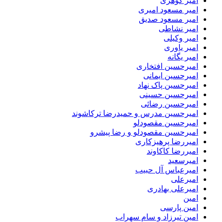
امیر گوهری
امیر مسعود امیری
امیر مسعود صدیق
امیر نشاطی
امیر وکیلی
امیر یاوری
امیر یگانه
امیرحسین افتخاری
امیرحسین ایمانی
امیرحسین پاک نهاد
امیرحسین حسینی
امیرحسین رضائی
امیرحسین مدرس و حمیدرضا ترکاشوند
امیرحسین مقصودلو
امیرحسین مقصودلو و رضا پیشرو
امیررضا پرهیزکاری
امیررضا کاکاوند
امیرسعید
امیرعباس آل حبیب
امیرعلی
امیرعلی بهادری
امین
امین پارسی
امین تیرزاد و سام سهراب