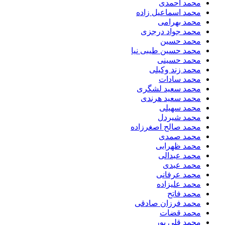
محمد احمدی
محمد اسماعیل زاده
محمد بهرامی
محمد جواد درجزی
محمد حسین
محمد حسین طیبی نیا
محمد حسینی
محمد زند وکیلی
محمد سادات
محمد سعید لشگری
محمد سعید هرندی
محمد سهیلی
​محمد شیردل
محمد صالح اصغرزاده
محمد صمدی
محمد ظهرابی
محمد عبدالی
محمد عبدی
محمد عرفانی
محمد علیزاده
محمد فاتح
محمد فرزان صادقی
محمد قضات
محمد قلی پور