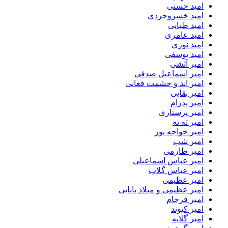
امید حسنی
امید خسروجردی
امید طبایی
امید عامری
امید نوری
امید یوسفی
امیر آتشی
امیر اسماعیل صدفی
امیر اند و حشمت فغانی
امیر بقایی
امیر پدرام
امیر پرستاری
امیر ته ته
امیر خواجه پور
امیر شب
امیر طارمی
امیر عباس اسماعیلی
امیر عباس گلاب
امیر عظیمی
امیر عظیمی و میلاد بابایی
امیر فرجام
امیر کیوند
امیر گلایه