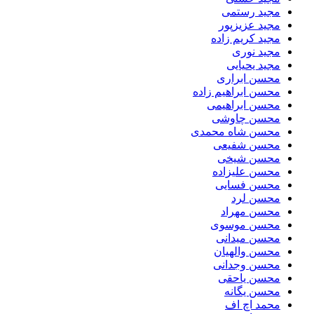
مجید رستمی
مجید عزیزپور
مجید کریم زاده
مجید نوری
مجید یحیایی
محسن ابراری
محسن ابراهیم زاده
محسن ابراهیمی
محسن چاوشی
محسن شاه محمدی
محسن شفیعی
محسن شیخی
محسن علیزاده
محسن فسایی
محسن لرد
محسن مهراد
محسن موسوی
محسن میدانی
محسن والهیان
محسن وجدانی
محسن یاحقی
محسن یگانه
محمد اچ اف