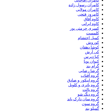
کامران آقاخانی
کامران رسول زاده
کامران مولایی
کامروز فتحی
کاوه آفاق
کاوه ایرانی
کسری حرمتی پور
کلمست
کمیل احتشام
کوروش
کوشا دهقان
کی آرش
کیا دپرس
کیوان پویا
گرام بند
گرشا رضایی
گروه آفتاب
گروه اپیکور و صادق
گروه باتری و کلونل
گروه پالت
گروه دنگ شو
گروه سان دارک باند
گروه سون
گمیلو بند