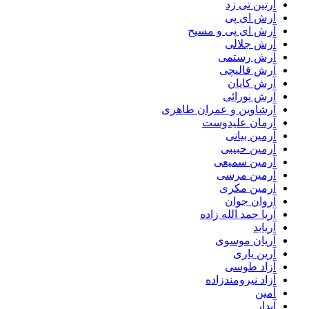
آرتین تی زد
آرش ای پی
آرش ای پی و مسیح
آرش جلالی
آرش رستمی
آرش قالیچی
آرش کایان
آرش نورائی
آرشاوین و عمران طاهری
آرمان علیدوست
آرمین بیانی
آرمین حبیبی
آرمین سمیعی
آرمین مرسی
آرمین مکری
آروان جوان
آریا حمد الله زاده
آریابد
آریان موسوی
آرین یاری
آزاد طوسی
آزاد نیرومندزاده
آمین
آیدار