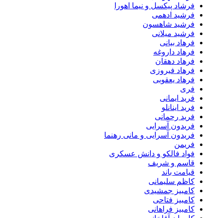
فرشاد پیکسل و نیما اهورا
فرشید ادهمی
فرشید شاهسون
فرشید میلانی
فرهاد بیانی
فرهاد داروغه
فرهاد دهقان
فرهاد فیروزی
فرهاد یعقوبی
فری
فرید ایمانی
فرید اینانلو
فرید رحمانی
فریدون آسرایی
فریدون آسرایی و مانی رهنما
فریمن
فواد فالکو و دانش عسکری
قاسم و شریف
قیامت باند
کاظم سلیمانی
کامبیز جمشیدی
کامبیز فتاحی
کامبیز فراهانی