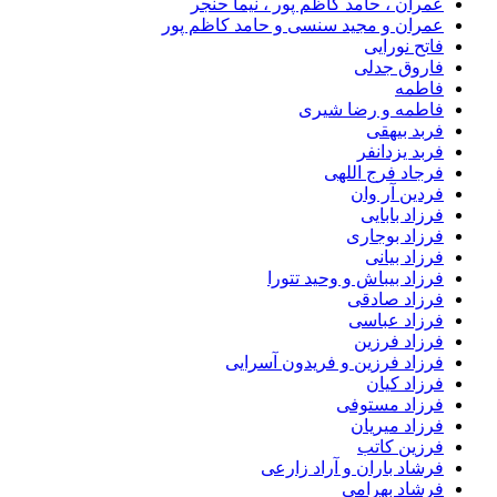
عمران ، حامد کاظم پور ، نیما حنجر
عمران و مجید سنسی و حامد کاظم پور
فاتح نورایی
فاروق جدلی
فاطمه
فاطمه و رضا شیری
فربد بیهقی
فربد یزدانفر
فرجاد فرج اللهی
فردین آر وان
فرزاد بابایی
فرزاد بوجاری
فرزاد بیانی
فرزاد بیباش و وحید تتورا
فرزاد صادقی
فرزاد عباسی
فرزاد فرزین
فرزاد فرزین و فریدون آسرایی
فرزاد کیان
فرزاد مستوفی
فرزاد میریان
فرزین کاتب
فرشاد باران و آراد زارعی
فرشاد بهرامی