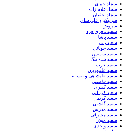
سجاد خیری
سجاد غلام زاده
سجاد نجفیان
سرپیکو و علی سان
سروش
سعید باقری فرد
سعید پاشا
سعید پانتر
سعید چوپانی
سعید ساینس
سعید شاه بیگ
سعید عرب
سعید علیپوریان
سعید علیشاهی و بتسابه
سعید فاطمی
سعید کبیری
سعید کرمانی
سعید کریمی
سعید گلشنی
سعید مدرس
سعید مشرقی
سعید موذن
سعید واحدی