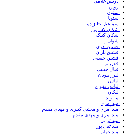
ادریس غلامی
اروین
استون
استونا
اسماعیل خانزاده
اشکان کشاورز
اشکان کینگ
اشوان
افشین آذری
افشین باران
افشین حسنی
افق باند
اقبال حبیبی
البرز نبویان
الیاس
الیاس قنبرى
الیکان
امو باند
امید آمری
امید آمری و مجتبی کبیری و مهدى مقدم
امید آمری و مهدی مقدم
امید ترابی
امید تقی پور
امید جهان