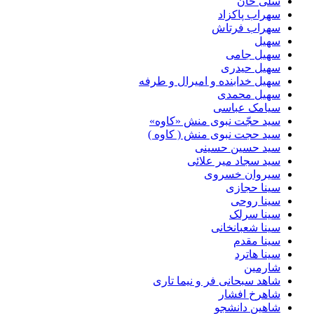
سلی خان
سهراب پاکزاد
سهراب فرتاش
سهیل
سهیل جامی
سهیل حیدری
سهیل خدابنده و امیرال و طرفه
سهیل محمدی
سیامک عباسی
سید حجّت نبوی منش «کاوه»
سید حجت نبوی منش ( کاوه )
سید حسین حسینى
سید سجاد میر علائی
سیروان خسروی
سینا حجازی
سینا روحی
سینا سرلک
سینا شعبانخانی
سینا مقدم
سینا هاترد
شارمین
شاهد سبحانی فر و نیما تاری
شاهرخ افشار
شاهین دانشجو