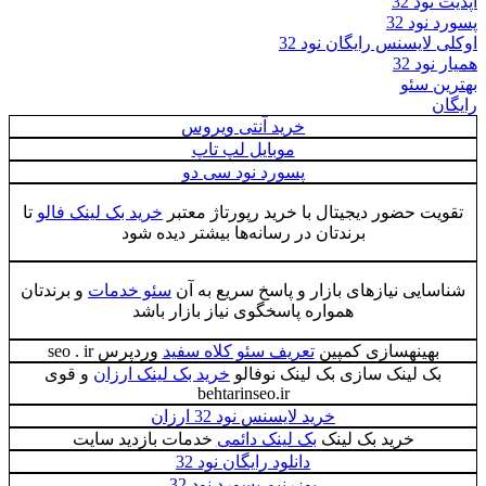
آپدیت نود 32
پسورد نود 32
اوکلی لایسنس رایگان نود 32
همیار نود 32
بهترین سئو
رایگان
خرید آنتی ویروس
موبایل لپ تاپ
پسورد نود سی دو
تقویت حضور دیجیتال با خرید رپورتاژ معتبر
خرید بک لینک فالو
تا
برندتان در رسانه‌ها بیشتر دیده شود
شناسایی نیازهای بازار و پاسخ سریع به آن
سئو خدمات
و برندتان
همواره پاسخگوی نیاز بازار باشد
بهینهسازی کمپین
تعریف سئو کلاه سفید
وردپرس seo . ir
بک لینک سازی بک لینک نوفالو
خرید بک لینک ارزان
و قوی
behtarinseo.ir
خرید لایسنس نود 32 ارزان
خرید بک لینک
بک لینک دائمی
خدمات بازدید سایت
دانلود رایگان نود 32
یوزرنیم پسورد نود 32