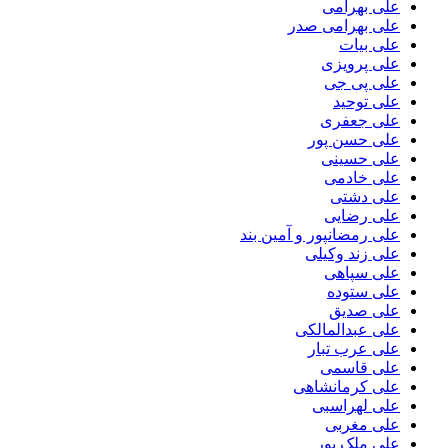
علی بهرامی
علی بهرامی صدر
علی بیات
علی پرویزی
علی پی جی
علی توحید
علی جعفری
علی حسن پور
علی حسینی
علی خادمی
علی دشتی
علی رضایی
علی رمضانپور و آمین بند
علی زند وکیلی
علی سپاهی
علی ستوده
علی صدیق
علی عبدالمالکی
علی عرب تبار
علی قاسمی
علی کرمانشاهی
علی لهراسبی
علی مغربی
علی ملک پور