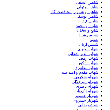
شاهین عبدهی
شاهین متولی
شاهین و شروین محافظت کار
شاهین یوسفی
شایان ع 2
شایان و محمد
شایع و T-Dey
شروین شایا
شفق
شمس آریان
شهاب اکبری
شهاب الدین شفائی
شهاب رمضان
شهاب شکور
شهاب مظفری
شهاب مقدم و امید طیبی
شهرام شکوهی
شهرام میرجلالی
شهرام ناظری
شهرام نیک یار
شهریار حسینی
شهریار خسروی
شیث رضایی
شیرازیس باند