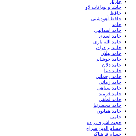
چارتار
حاشا و پویا تات لاو
حافظ
حافظ آهودشتی
حامد
حامد اسدالهی
حامد اسدی
حامد الله یاری
حامد برادران
حامد پهلان
حامد خوشابی
حامد دلان
حامد دنتا
حامد رحمانی
حامد زمانی
حامد سیاهی
حامد فرمند
حامد لطفی
حامد محضرنیا
حامد همایون
حامی
حجت اشرف زاده
حسام الدین سراج
حسام فرهناکی