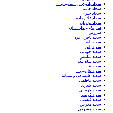
سجاد باذوقی و مسعود بیات
سجاد حاتمی
سجاد خیری
سجاد غلام زاده
سجاد نجفیان
سرپیکو و علی سان
سروش
سعید باقری فرد
سعید پاشا
سعید پانتر
سعید چوپانی
سعید ساینس
سعید شاه بیگ
سعید عرب
سعید علیپوریان
سعید علیشاهی و بتسابه
سعید فاطمی
سعید کبیری
سعید کرمانی
سعید کریمی
سعید گلشنی
سعید مدرس
سعید مشرقی