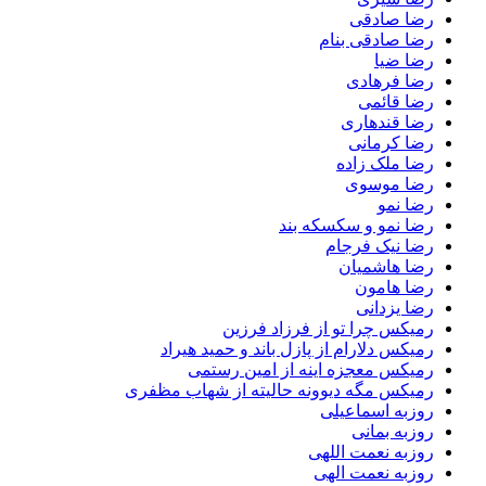
رضا صادقی
رضا صادقی بنام
رضا ضیا
رضا فرهادی
رضا قائمی
رضا قندهاری
رضا کرمانی
رضا ملک زاده
رضا موسوی
رضا نمو
رضا نمو و سکسکه بند
رضا نیک فرجام
رضا هاشمیان
رضا هامون
رضا یزدانی
رمیکس چرا تو از فرزاد فرزین
رمیکس دلارام از پازل باند و حمید هیراد
رمیکس معجزه اینه از امین رستمی
رمیکس مگه دیوونه حالیته از شهاب مظفری
روزبه اسماعیلی
روزبه بمانی
روزبه نعمت اللهی
روزبه نعمت الهی