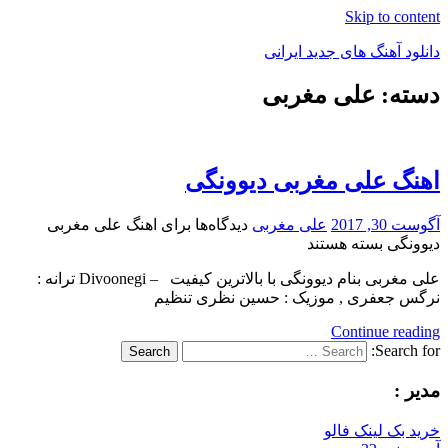
Skip to content
دانلود آهنگ های جدید ایرانی
دسته: علی مغربی
دانلود
فول
آلبوم
موزیک
اهنگ علی مغربی دیوونگی
آگوست 30, 2017
علی مغربی
دیدگاه‌ها
برای اهنگ علی مغربی
دیوونگی
بسته هستند
علی مغربی بنام دیوونگی با بالاترین کیفیت – Divoonegi ترانه :
نرگس جعفری , موزیک : حسین نظری تنظیم
Continue reading
Search for:
Search
مدیر :
خرید بک لینک فالو