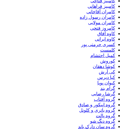
کامبیز فتاحی
کامبیز فراهانی
کامران آقاخانی
کامران رسول زاده
کامران مولایی
کامروز فتحی
کاوه آفاق
کاوه ایرانی
کسری حرمتی پور
کلمست
کمیل احتشام
کوروش
کوشا دهقان
کی آرش
کیا دپرس
کیوان پویا
گرام بند
گرشا رضایی
گروه آفتاب
گروه اپیکور و صادق
گروه باتری و کلونل
گروه پالت
گروه دنگ شو
گروه سان دارک باند