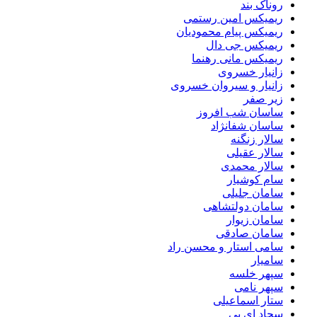
روناک بند
ریمیکس امین رستمی
ریمیکس پیام محمودیان
ریمیکس جی دال
ریمیکس مانی رهنما
زانیار خسروی
زانیار و سیروان خسروی
زیر صفر
ساسان شب افروز
ساسان شفانژاد
سالار زنگنه
سالار عقیلی
سالار محمدی
سام کوشیار
سامان جلیلی
سامان دولتشاهی
سامان زیوار
سامان صادقی
سامی استار و محسن راد
سامیار
سپهر خلسه
سپهر نامی
ستار اسماعیلی
سجاد ای بی