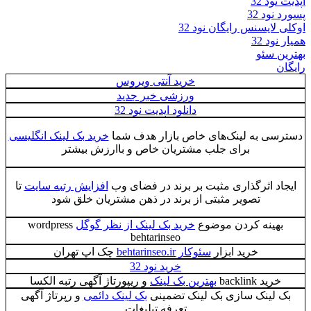
آپدیت نود 32
پسورد نود 32
اوکلی لایسنس رایگان نود 32
همیار نود 32
بهترین سئو
رایگان
خرید آنتی ویروس
ورزشی خبر جدید
دانلود اپدیت نود 32
دسترسی به لینک‌های خاص بازار هدف شما
خرید بک لینک انگلیسی
برای جلب مشتریان خاص و باارزش بیشتر
ایجاد اثرگذاری مثبت بر برند در فضای وب
افزایش رتبه سایت
تا
تصویر مثبتی از برند در ذهن مشتریان خلق شود
بهینه کردن موضوع
خرید بک لینک از نظر گوگل
wordpress
behtarinseo
خرید ابزار
سئوکار behtarinseo.ir
چک اپ تهران
خرید نود 32
خرید backlink
بهترین بک لینک
و ریپورتاژ آگهی رتبه الکسا
بک لینک سازی بک لینک تضمینی
بک لینک دائمی
و رپرتاژ آگهی
تعرفه تبلیغات