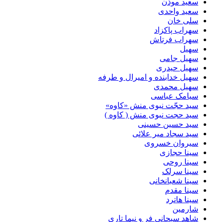
سعید موذن
سعید واحدی
سلی خان
سهراب پاکزاد
سهراب فرتاش
سهیل
سهیل جامی
سهیل حیدری
سهیل خدابنده و امیرال و طرفه
سهیل محمدی
سیامک عباسی
سید حجّت نبوی منش «کاوه»
سید حجت نبوی منش ( کاوه )
سید حسین حسینى
سید سجاد میر علائی
سیروان خسروی
سینا حجازی
سینا روحی
سینا سرلک
سینا شعبانخانی
سینا مقدم
سینا هاترد
شارمین
شاهد سبحانی فر و نیما تاری