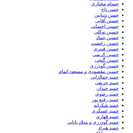
حسام مختاری
حسن تاج
حسن دنیابین
حسین آقایی
حسین احسانی
حسین توکلی
حسین حماد
حسین رخصت
حسین قنبری
حسین کریمی
حسین گنجی
حسین گودرزی
حسین مقصودی و مسعود اتمام
حمید جمالزایی
حمید حریفی
حمید خندان
حمید رضوی
حمید رفیع پور
حمید شکرانه
حمید عسکری
حمید قهاری
حمید گودرزی و میلاد بابایی
حمید هیراد