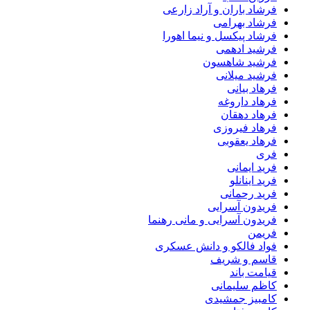
فرشاد باران و آراد زارعی
فرشاد بهرامی
فرشاد پیکسل و نیما اهورا
فرشید ادهمی
فرشید شاهسون
فرشید میلانی
فرهاد بیانی
فرهاد داروغه
فرهاد دهقان
فرهاد فیروزی
فرهاد یعقوبی
فری
فرید ایمانی
فرید اینانلو
فرید رحمانی
فریدون آسرایی
فریدون آسرایی و مانی رهنما
فریمن
فواد فالکو و دانش عسکری
قاسم و شریف
قیامت باند
کاظم سلیمانی
کامبیز جمشیدی