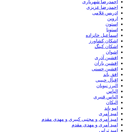
احمدرضا شهریاری
احمدرضا عزیزی
ادریس غلامی
اروین
استون
استونا
اسماعیل خانزاده
اشکان کشاورز
اشکان کینگ
اشوان
افشین آذری
افشین باران
افشین حسنی
افق باند
اقبال حبیبی
البرز نبویان
الیاس
الیاس قنبرى
الیکان
امو باند
امید آمری
امید آمری و مجتبی کبیری و مهدى مقدم
امید آمری و مهدی مقدم
امید ترابی