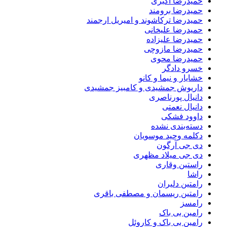
حمیدرضا اکبری
حمیدرضا برومند
حمیدرضا ترکاشوند و امیریل ارجمند
حمیدرضا علیخانی
حمیدرضا علیزاده
حمیدرضا مازوچی
حمیدرضا محوی
خسرو دادگر
خشایار و نیما و کانو
داریوش جمشیدی و کامبیز جمشیدی
دانیال پورناصری
دانیال نعمتی
داوود فشکی
دسته‌بندی نشده
دکلمه وحید موسویان
دی جی آرگون
دی جی میلاد مظهری
راستین وقاری
راشا
رامتین دلیران
رامتین ریسمان و مصطفی باقری
رامسز
رامین بی باک
رامین بی باک و کاروئل