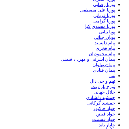
پوریا رضایی
پوریا علی مصطفی
پوریا قربانی
پوریا گرامی
پوریا محمدی کیا
پویا بیاتی
پویان جناتی
پیام دلپسند
پیام فخری
پیام محمودیان
پیمان اشرفی و مهرداد قیمنی
پیمان پهلوان
پیمان قنادی
تهم
تهم و جی دال
تورج پارازیت
جلال جهانی
جمشید دلشادی
جمشید گرکانی
جواد خاکپور
جواد فیض
جواد قسمت
چاپار باند