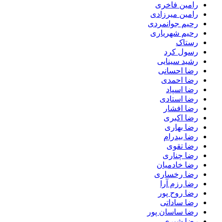
رامین فاخری
رامین میرزادی
رحیم جوانمردی
رحیم شهریاری
رستاک
رسول کرد
رشید سینایی
رضا احسانی
رضا احمدی
رضا اسپاد
رضا استادی
رضا افشار
رضا اکبری
رضا بهاری
رضا بیدرام
رضا تقوی
رضا چناری
رضا خادمیان
رضا رخساری
رضا رزم آرا
رضا روح پور
رضا ساداتی
رضا ساسان پور
رضا شیری