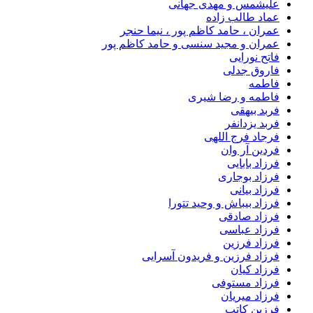
علیشمس و مهدی جهانی
عماد طالب زاده
عمران ، حامد کاظم پور ، نیما حنجر
عمران و مجید سنسی و حامد کاظم پور
فاتح نورایی
فاروق جدلی
فاطمه
فاطمه و رضا شیری
فربد بیهقی
فربد یزدانفر
فرجاد فرج اللهی
فردین آر وان
فرزاد بابایی
فرزاد بوجاری
فرزاد بیانی
فرزاد بیباش و وحید تتورا
فرزاد صادقی
فرزاد عباسی
فرزاد فرزین
فرزاد فرزین و فریدون آسرایی
فرزاد کیان
فرزاد مستوفی
فرزاد میریان
فرزین کاتب