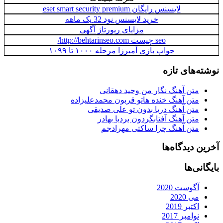
لایسنس رایگان eset smart security premium
خرید لایسنس نود 32 یک ماهه
مزایای رپورتاژ آگهی
seo چیست http://behtarinseo.com/
جواب بازی آمیرزا مرحله ۱۰۰۰ تا ۱۰۹۹
نوشته‌های تازه
متن آهنگ نگار من وحید دهقانی
متن آهنگ خنده هاتو قربون محمدعلیزاده
متن آهنگ دریا بدون تو علی صدیقی
متن آهنگ آفتابگردون بردیا بهادر
متن آهنگ چرا ساکتی مهرادجم
آخرین دیدگاه‌ها
بایگانی‌ها
آگوست 2020
می 2020
اکتبر 2019
نوامبر 2017