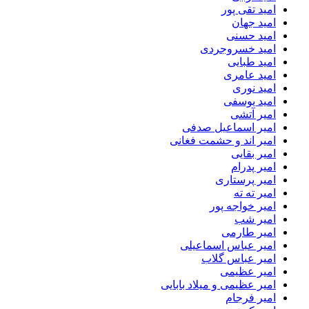
امید تقی پور
امید جهان
امید حسنی
امید خسروجردی
امید طبایی
امید عامری
امید نوری
امید یوسفی
امیر آتشی
امیر اسماعیل صدفی
امیر اند و حشمت فغانی
امیر بقایی
امیر پدرام
امیر پرستاری
امیر ته ته
امیر خواجه پور
امیر شب
امیر طارمی
امیر عباس اسماعیلی
امیر عباس گلاب
امیر عظیمی
امیر عظیمی و میلاد بابایی
امیر فرجام