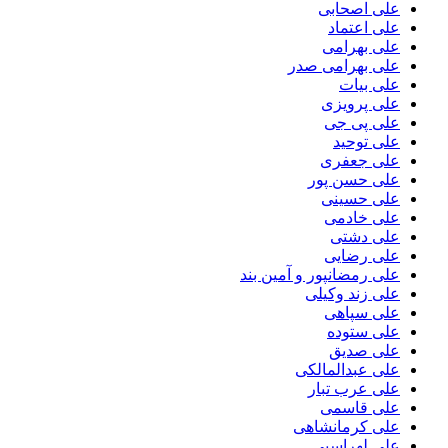
علی اصحابی
علی اعتماد
علی بهرامی
علی بهرامی صدر
علی بیات
علی پرویزی
علی پی جی
علی توحید
علی جعفری
علی حسن پور
علی حسینی
علی خادمی
علی دشتی
علی رضایی
علی رمضانپور و آمین بند
علی زند وکیلی
علی سپاهی
علی ستوده
علی صدیق
علی عبدالمالکی
علی عرب تبار
علی قاسمی
علی کرمانشاهی
علی لهراسبی