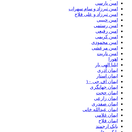
امین پارسی
امین تیرزاد و سام سهراب
امین تیرزاد و علی فلاح
امین حبیبی
امین رستمی
امین رفیعی
امین کریمی
امین محمودی
امین مرعشی
امین ناریت
اهورا
ایلیا الهی یار
ایمان آذری
ایمان استار
ایمان اف جی ۱۰
ایمان جهانگری
ایمان حجت
ایمان زارعی
ایمان صفدری
ایمان عبدالله خانی
ایمان غلامی
ایمان فلاح
بابک ارجمند
بابک برهانی