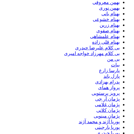
بهمن معروفی
بهمن نوری
بهنام بانی
بهنام خشوعی
بهنام زرین
بهنام صفوی
بهنام علمشاهی
بهنام قلی زاده
بی کلام علیرضا حیدری
بی کلام مهرزاد خواجه امیری
بی من
بیات
پارسا زارع
پازل باند
پدرام بهزادی
پرواز همای
پرویز پرستویی
پژمان آر جی
پژمان غلامی
پژمان کلانی
پژمان مینویی
پوریا آژند و محمد آژند
پوریا بارجینی
پوریا حیدری