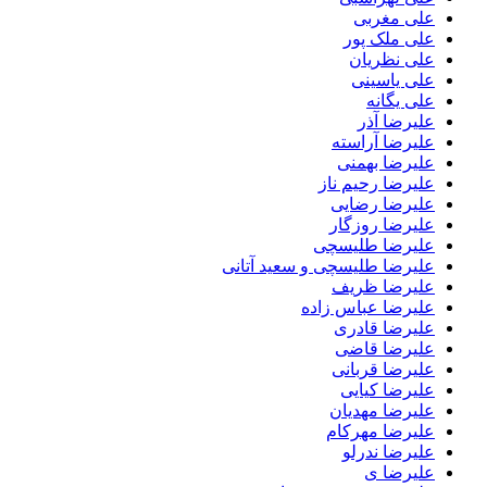
علی مغربی
علی ملک پور
علی نظریان
علی یاسینی
علی یگانه
علیرضا آذر
علیرضا آراسته
علیرضا بهمنی
علیرضا رحیم ناز
علیرضا رضایی
علیرضا روزگار
علیرضا طلیسچی
علیرضا طلیسچی و سعید آتانی
علیرضا ظریف
علیرضا عباس زاده
علیرضا قادری
علیرضا قاضی
علیرضا قربانی
علیرضا کیایی
علیرضا مهدیان
علیرضا مهرکام
علیرضا ندرلو
علیرضا ی