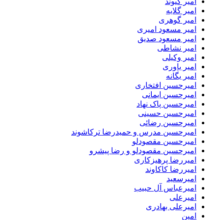
امیر کیوند
امیر گلایه
امیر گوهری
امیر مسعود امیری
امیر مسعود صدیق
امیر نشاطی
امیر وکیلی
امیر یاوری
امیر یگانه
امیرحسین افتخاری
امیرحسین ایمانی
امیرحسین پاک نهاد
امیرحسین حسینی
امیرحسین رضائی
امیرحسین مدرس و حمیدرضا ترکاشوند
امیرحسین مقصودلو
امیرحسین مقصودلو و رضا پیشرو
امیررضا پرهیزکاری
امیررضا کاکاوند
امیرسعید
امیرعباس آل حبیب
امیرعلی
امیرعلی بهادری
امین