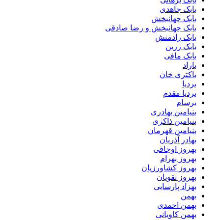
بابک جاهدی
بابک جهانبخش
بابک جهانبخش و رضا صادقی
بابک رادمنش
بابک زرین
بابک مافی
باراد
باکتری خان
بردیا
بردیا مقدم
برسام
بنیامین بهادری
بنیامین ذاکری
بنیامین قهرمان
بهادر آذریان
بهروز اوجاقی
بهروز بهرام
بهروز کشاورزیان
بهروز نقویان
بهزاد پارسایی
بهمن
بهمن احمدی
بهمن کاویانی