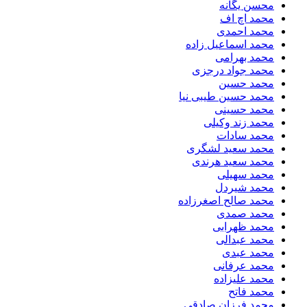
محسن یگانه
محمد اچ اف
محمد احمدی
محمد اسماعیل زاده
محمد بهرامی
محمد جواد درجزی
محمد حسین
محمد حسین طیبی نیا
محمد حسینی
محمد زند وکیلی
محمد سادات
محمد سعید لشگری
محمد سعید هرندی
محمد سهیلی
​محمد شیردل
محمد صالح اصغرزاده
محمد صمدی
محمد ظهرابی
محمد عبدالی
محمد عبدی
محمد عرفانی
محمد علیزاده
محمد فاتح
محمد فرزان صادقی