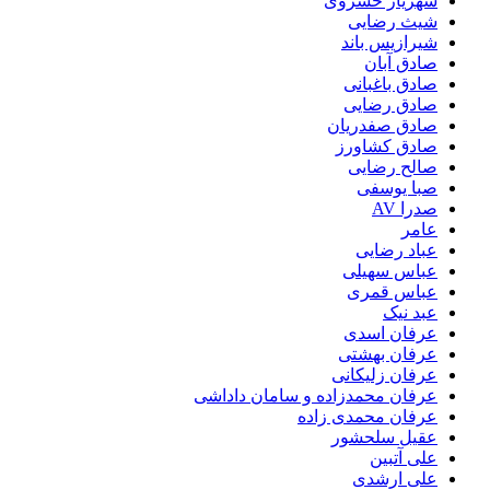
شهریار خسروی
شیث رضایی
شیرازیس باند
صادق آبان
صادق باغبانی
صادق رضایی
صادق صفدریان
صادق کشاورز
صالح رضایی
صبا یوسفی
صدرا AV
عامر
عباد رضایی
عباس سهیلی
عباس قمری
عبد نیک
عرفان اسدی
عرفان بهشتی
عرفان زلیکانی
عرفان محمدزاده و سامان داداشی
عرفان محمدی زاده
عقیل سلحشور
علی آتبین
علی ارشدی