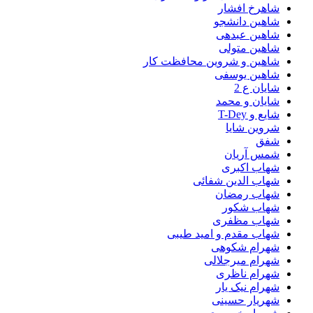
شاهرخ افشار
شاهین دانشجو
شاهین عبدهی
شاهین متولی
شاهین و شروین محافظت کار
شاهین یوسفی
شایان ع 2
شایان و محمد
شایع و T-Dey
شروین شایا
شفق
شمس آریان
شهاب اکبری
شهاب الدین شفائی
شهاب رمضان
شهاب شکور
شهاب مظفری
شهاب مقدم و امید طیبی
شهرام شکوهی
شهرام میرجلالی
شهرام ناظری
شهرام نیک یار
شهریار حسینی