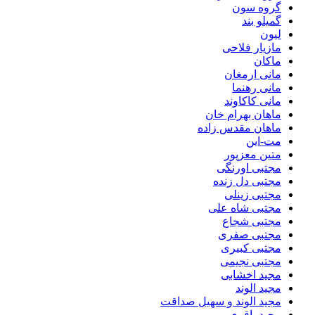
گروه سون
گمیلو بند
لیون
مازیار فلاحی
ماکان
مانی ارمغان
مانی رهنما
مانی کاکاوند
ماهان بهرام خان
ماهان مقدس زاده
مت-این
متین معزپور
مجتبی اورنگی
مجتبی دل زنده
مجتبی زینلی
مجتبی شاه علی
مجتبی شجاع
مجتبی صفری
مجتبی کبیری
مجتبی نجیمی
مجید اخشابی
مجید الوند‎
مجید الوند و سهیل صداقت
مجید باقری