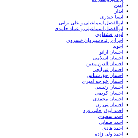
آمین
آیدار
آیسا حیدری
ابوالفضل اسماعیلی و علی براتی
ابوالفضل اسماعیلی و عماد حامدی
ابوذر قشقاوی
اجرای زنده سیروان خسروی
اجوید
احسان اراتو
احسان اسلامی
احسان الدین معین
احسان تهرانچی
احسان حق شناس
احسان خواجه امیری
احسان رئیسی
احسان کریمی
احسان محمدی
احسان نی زن
احمد ابوذر خانی فرد
احمد سعیدی
احمد صفایی
احمد هادی
احمد ولی زاده