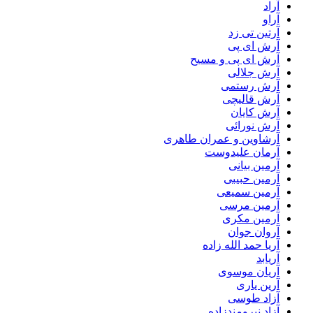
آراد
آراو
آرتین تی زد
آرش ای پی
آرش ای پی و مسیح
آرش جلالی
آرش رستمی
آرش قالیچی
آرش کایان
آرش نورائی
آرشاوین و عمران طاهری
آرمان علیدوست
آرمین بیانی
آرمین حبیبی
آرمین سمیعی
آرمین مرسی
آرمین مکری
آروان جوان
آریا حمد الله زاده
آریابد
آریان موسوی
آرین یاری
آزاد طوسی
آزاد نیرومندزاده