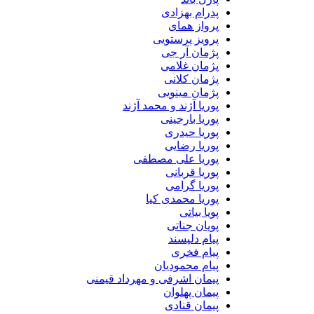
پدرام بهزادی
پرواز همای
پرویز پرستویی
پژمان آر جی
پژمان غلامی
پژمان کلانی
پژمان مینویی
پوریا آژند و محمد آژند
پوریا بارجینی
پوریا حیدری
پوریا رضایی
پوریا علی مصطفی
پوریا قربانی
پوریا گرامی
پوریا محمدی کیا
پویا بیاتی
پویان جناتی
پیام دلپسند
پیام فخری
پیام محمودیان
پیمان اشرفی و مهرداد قیمنی
پیمان پهلوان
پیمان قنادی