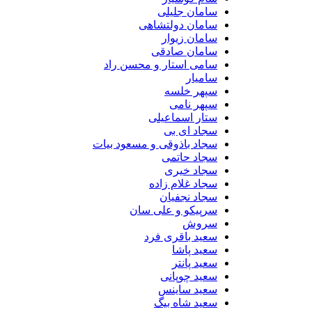
سامان جلیلی
سامان دولتشاهی
سامان زیوار
سامان صادقی
سامی استار و محسن راد
سامیار
سپهر خلسه
سپهر نامی
ستار اسماعیلی
سجاد ای بی
سجاد باذوقی و مسعود بیات
سجاد حاتمی
سجاد خیری
سجاد غلام زاده
سجاد نجفیان
سرپیکو و علی سان
سروش
سعید باقری فرد
سعید پاشا
سعید پانتر
سعید چوپانی
سعید ساینس
سعید شاه بیگ