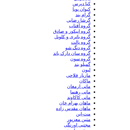
کیا دپرس
کیوان پویا
گرام بند
گرشا رضایی
گروه آفتاب
گروه اپیکور و صادق
گروه باتری و کلونل
گروه پالت
گروه دنگ شو
گروه سان دارک باند
گروه سون
گمیلو بند
لیون
مازیار فلاحی
ماکان
مانی ارمغان
مانی رهنما
مانی کاکاوند
ماهان بهرام خان
ماهان مقدس زاده
مت-این
متین معزپور
مجتبی اورنگی