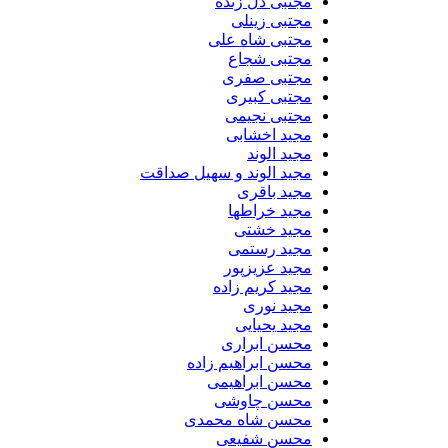
مجتبی دل زنده
مجتبی زینلی
مجتبی شاه علی
مجتبی شجاع
مجتبی صفری
مجتبی کبیری
مجتبی نجیمی
مجید اخشابی
مجید الوند‎
مجید الوند و سهیل صداقت
مجید باقری
مجید خراطها
مجید خشتی
مجید رستمی
مجید عزیزپور
مجید کریم زاده
مجید نوری
مجید یحیایی
محسن ابراری
محسن ابراهیم زاده
محسن ابراهیمی
محسن چاوشی
محسن شاه محمدی
محسن شفیعی