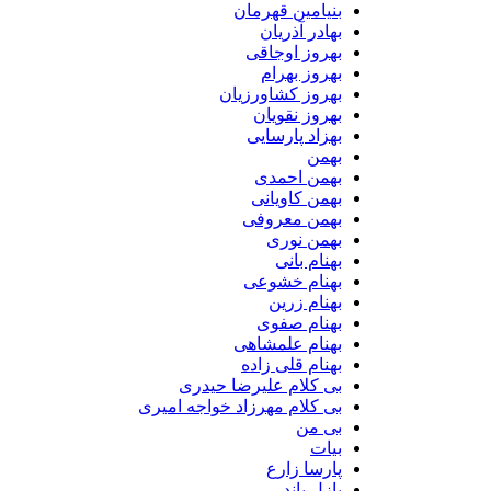
بنیامین قهرمان
بهادر آذریان
بهروز اوجاقی
بهروز بهرام
بهروز کشاورزیان
بهروز نقویان
بهزاد پارسایی
بهمن
بهمن احمدی
بهمن کاویانی
بهمن معروفی
بهمن نوری
بهنام بانی
بهنام خشوعی
بهنام زرین
بهنام صفوی
بهنام علمشاهی
بهنام قلی زاده
بی کلام علیرضا حیدری
بی کلام مهرزاد خواجه امیری
بی من
بیات
پارسا زارع
پازل باند