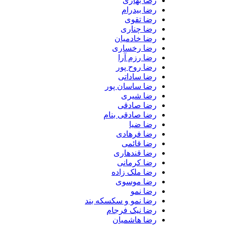
رضا بهاری
رضا بیدرام
رضا تقوی
رضا چناری
رضا خادمیان
رضا رخساری
رضا رزم آرا
رضا روح پور
رضا ساداتی
رضا ساسان پور
رضا شیری
رضا صادقی
رضا صادقی بنام
رضا ضیا
رضا فرهادی
رضا قائمی
رضا قندهاری
رضا کرمانی
رضا ملک زاده
رضا موسوی
رضا نمو
رضا نمو و سکسکه بند
رضا نیک فرجام
رضا هاشمیان