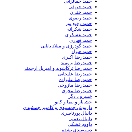
حمید جمالزایی
حمید حریفی
حمید خندان
حمید رضوی
حمید رفیع پور
حمید شکرانه
حمید عسکری
حمید قهاری
حمید گودرزی و میلاد بابایی
حمید هیراد
حمیدرضا اکبری
حمیدرضا برومند
حمیدرضا ترکاشوند و امیریل ارجمند
حمیدرضا علیخانی
حمیدرضا علیزاده
حمیدرضا مازوچی
حمیدرضا محوی
خسرو دادگر
خشایار و نیما و کانو
داریوش جمشیدی و کامبیز جمشیدی
دانیال پورناصری
دانیال نعمتی
داوود فشکی
دسته‌بندی نشده