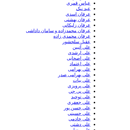
عباس قمری
عبد نیک
عرفان اسدی
عرفان بهشتی
عرفان زلیکانی
عرفان محمدزاده و سامان داداشی
عرفان محمدی زاده
عقیل سلحشور
علی آتبین
علی ارشدی
علی اصحابی
علی اعتماد
علی بهرامی
علی بهرامی صدر
علی بیات
علی پرویزی
علی پی جی
علی توحید
علی جعفری
علی حسن پور
علی حسینی
علی خادمی
علی دشتی
علی رضایی