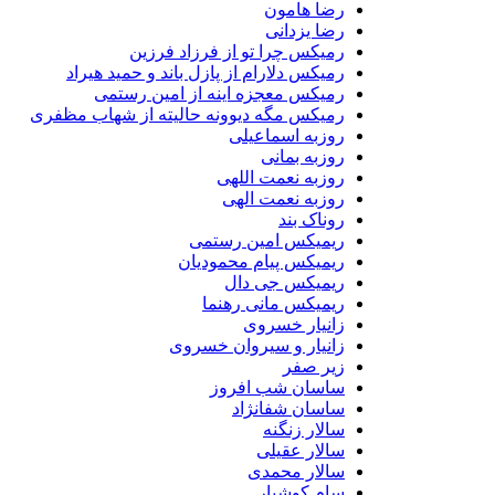
رضا هامون
رضا یزدانی
رمیکس چرا تو از فرزاد فرزین
رمیکس دلارام از پازل باند و حمید هیراد
رمیکس معجزه اینه از امین رستمی
رمیکس مگه دیوونه حالیته از شهاب مظفری
روزبه اسماعیلی
روزبه بمانی
روزبه نعمت اللهی
روزبه نعمت الهی
روناک بند
ریمیکس امین رستمی
ریمیکس پیام محمودیان
ریمیکس جی دال
ریمیکس مانی رهنما
زانیار خسروی
زانیار و سیروان خسروی
زیر صفر
ساسان شب افروز
ساسان شفانژاد
سالار زنگنه
سالار عقیلی
سالار محمدی
سام کوشیار