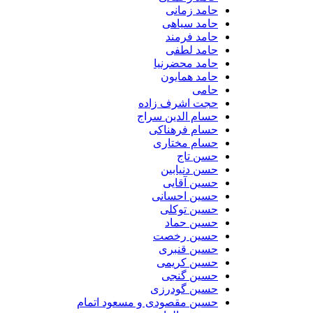
حامد زمانی
حامد سیاهی
حامد فرمند
حامد لطفی
حامد محضرنیا
حامد همایون
حامی
حجت اشرف زاده
حسام الدین سراج
حسام فرهناکی
حسام مختاری
حسن تاج
حسن دنیابین
حسین آقایی
حسین احسانی
حسین توکلی
حسین حماد
حسین رخصت
حسین قنبری
حسین کریمی
حسین گنجی
حسین گودرزی
حسین مقصودی و مسعود اتمام