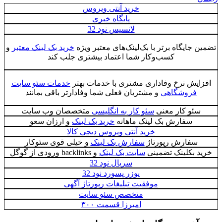
خرید آنتی ویروس
پایگاه خبری
لانسیس نود 32
 جایگاه برتر با بک‌لینک‌های معتبر ویژه
خرید بک لینک معتبر
و
کسب‌وکار شما اعتماد بیشتری جلب کند
ایش نرخ وفاداری مشتری با خدمات بهتر
خدمات سئو سایت
فروشگاهی
و مشتریان فعلی شما وفادارتر باقی بمانند
سئو کار معنی
سئو کار به انگلیسی
متخصصان وب سایت
سفارش بک لینک ماهانه
خرید بک لینک
و ارزان سعو
خرید آنتی ویروس دیجی کالا
سفارش رپورتاژ
سفارش بک لینک
و خیلی قوی سئوکار
د بکلینک تضمینی
سایت بک لینک
و backlinks ورودی از گوگل
سریال نود 32
یوزر پسورد نود 32
موفقیت تبلیغات رپورتاژ آگهی‌
متخصص سئو سایت
امیرزا قسمت ۳۰۰