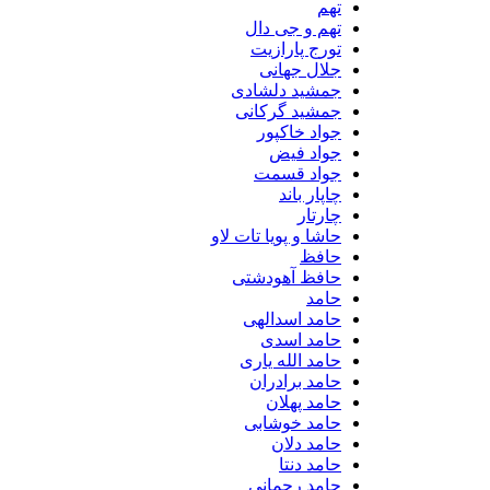
تهم
تهم و جی دال
تورج پارازیت
جلال جهانی
جمشید دلشادی
جمشید گرکانی
جواد خاکپور
جواد فیض
جواد قسمت
چاپار باند
چارتار
حاشا و پویا تات لاو
حافظ
حافظ آهودشتی
حامد
حامد اسدالهی
حامد اسدی
حامد الله یاری
حامد برادران
حامد پهلان
حامد خوشابی
حامد دلان
حامد دنتا
حامد رحمانی