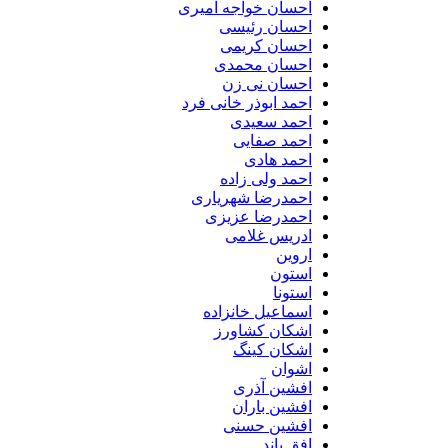
احسان خواجه امیری
احسان رئیسی
احسان کریمی
احسان محمدی
احسان نی زن
احمد ابوذر خانی فرد
احمد سعیدی
احمد صفایی
احمد هادی
احمد ولی زاده
احمدرضا شهریاری
احمدرضا عزیزی
ادریس غلامی
اروین
استون
استونا
اسماعیل خانزاده
اشکان کشاورز
اشکان کینگ
اشوان
افشین آذری
افشین باران
افشین حسنی
افق باند