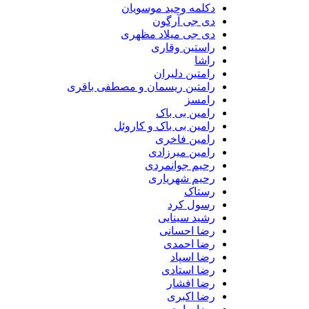
دکلمه وحید موسویان
دی جی آرگون
دی جی میلاد مظهری
راستین وقاری
راشا
رامتین دلیران
رامتین ریسمان و مصطفی باقری
رامسز
رامین بی باک
رامین بی باک و کاروئل
رامین فاخری
رامین میرزادی
رحیم جوانمردی
رحیم شهریاری
رستاک
رسول کرد
رشید سینایی
رضا احسانی
رضا احمدی
رضا اسپاد
رضا استادی
رضا افشار
رضا اکبری