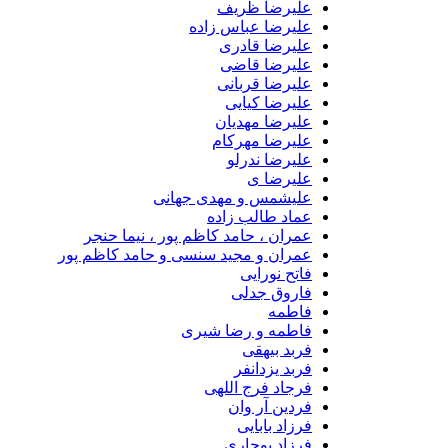
علیرضا ظریف
علیرضا عباس زاده
علیرضا قادری
علیرضا قاضی
علیرضا قربانی
علیرضا کیایی
علیرضا مهدیان
علیرضا مهرکام
علیرضا ندرلو
علیرضا ی
علیشمس و مهدی جهانی
عماد طالب زاده
عمران ، حامد کاظم پور ، نیما حنجر
عمران و مجید سنسی و حامد کاظم پور
فاتح نورایی
فاروق جدلی
فاطمه
فاطمه و رضا شیری
فربد بیهقی
فربد یزدانفر
فرجاد فرج اللهی
فردین آر وان
فرزاد بابایی
فرزاد بوجاری