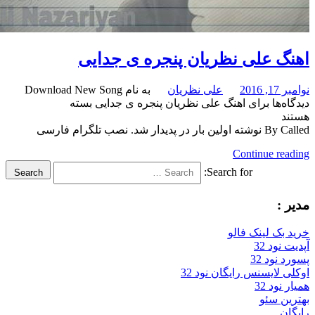
گ علی نظریان پنجره ی جدایی
201
علی نظریان
به نام Download New Song
‌ها
برای اهنگ علی نظریان پنجره ی جدایی
بسته
د
 پدیدار شد. نصب تلگرام فارسی
Continue re
Search for:
Search
:
بک لینک فالو
ود 32
نود 32
 لایسنس رایگان نود 32
ود 32
ن سئو
ن