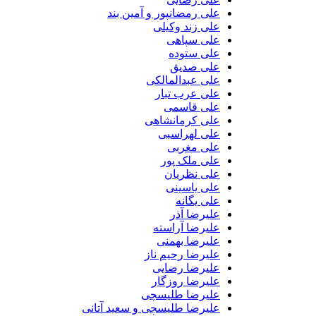
علی رمضانپور و آمین بند
علی زند وکیلی
علی سپاهی
علی ستوده
علی صدیق
علی عبدالمالکی
علی عرب تبار
علی قاسمی
علی کرمانشاهی
علی لهراسبی
علی مغربی
علی ملک پور
علی نظریان
علی یاسینی
علی یگانه
علیرضا آذر
علیرضا آراسته
علیرضا بهمنی
علیرضا رحیم ناز
علیرضا رضایی
علیرضا روزگار
علیرضا طلیسچی
علیرضا طلیسچی و سعید آتانی