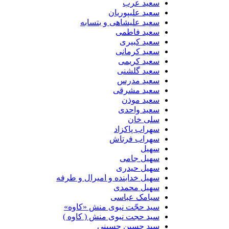
سعید عرب
سعید علیپوریان
سعید علیشاهی و بتسابه
سعید فاطمی
سعید کبیری
سعید کرمانی
سعید کریمی
سعید گلشنی
سعید مدرس
سعید مشرقی
سعید موذن
سعید واحدی
سلی خان
سهراب پاکزاد
سهراب فرتاش
سهیل
سهیل جامی
سهیل حیدری
سهیل خدابنده و امیرال و طرفه
سهیل محمدی
سیامک عباسی
سید حجّت نبوی منش «کاوه»
سید حجت نبوی منش ( کاوه )
سید حسین حسینى