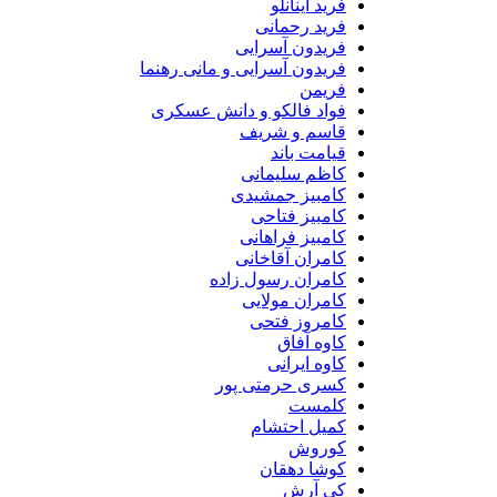
فرید اینانلو
فرید رحمانی
فریدون آسرایی
فریدون آسرایی و مانی رهنما
فریمن
فواد فالکو و دانش عسکری
قاسم و شریف
قیامت باند
کاظم سلیمانی
کامبیز جمشیدی
کامبیز فتاحی
کامبیز فراهانی
کامران آقاخانی
کامران رسول زاده
کامران مولایی
کامروز فتحی
کاوه آفاق
کاوه ایرانی
کسری حرمتی پور
کلمست
کمیل احتشام
کوروش
کوشا دهقان
کی آرش