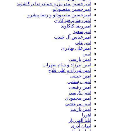
امیرحسین مدرس و حمیدرضا ترکاشوند
امیرحسین مقصودلو
امیرحسین مقصودلو و رضا پیشرو
امیررضا پرهیزکاری
امیررضا کاکاوند
امیرسعید
امیرعباس آل حبیب
امیرعلی
امیرعلی بهادری
امین
امین پارسی
امین تیرزاد و سام سهراب
امین تیرزاد و علی فلاح
امین حبیبی
امین رستمی
امین رفیعی
امین کریمی
امین محمودی
امین مرعشی
امین ناریت
اهورا
ایلیا الهی یار
ایمان آذری