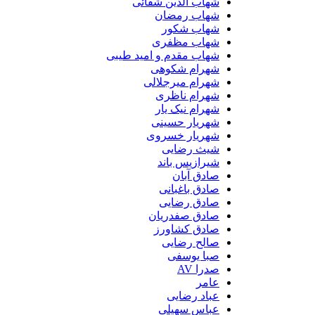
شهاب الدین شفائی
شهاب رمضان
شهاب شکور
شهاب مظفری
شهاب مقدم و امید طیبی
شهرام شکوهی
شهرام میرجلالی
شهرام ناظری
شهرام نیک یار
شهریار حسینی
شهریار خسروی
شیث رضایی
شیرازیس باند
صادق آبان
صادق باغبانی
صادق رضایی
صادق صفدریان
صادق کشاورز
صالح رضایی
صبا یوسفی
صدرا AV
عامر
عباد رضایی
عباس سهیلی