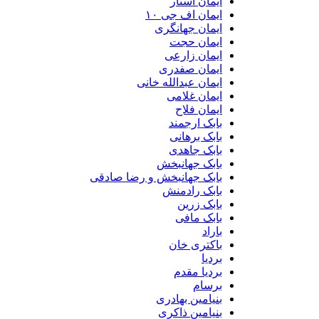
ایمان استار
ایمان اف جی ۱۰
ایمان جهانگری
ایمان حجت
ایمان زارعی
ایمان صفدری
ایمان عبدالله خانی
ایمان غلامی
ایمان فلاح
بابک ارجمند
بابک برهانی
بابک جاهدی
بابک جهانبخش
بابک جهانبخش و رضا صادقی
بابک رادمنش
بابک زرین
بابک مافی
باراد
باکتری خان
بردیا
بردیا مقدم
برسام
بنیامین بهادری
بنیامین ذاکری