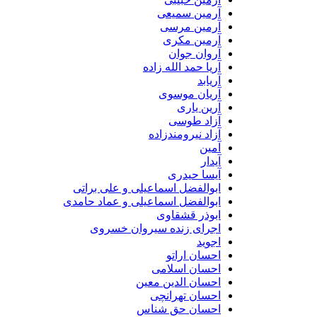
آرمین سمیعی
آرمین مرسی
آرمین مکری
آروان جوان
آریا حمد الله زاده
آریابد
آریان موسوی
آرین یاری
آزاد طوسی
آزاد نیرومندزاده
آمین
آیدار
آیسا حیدری
ابوالفضل اسماعیلی و علی براتی
ابوالفضل اسماعیلی و عماد حامدی
ابوذر قشقاوی
اجرای زنده سیروان خسروی
اجوید
احسان اراتو
احسان اسلامی
احسان الدین معین
احسان تهرانچی
احسان حق شناس