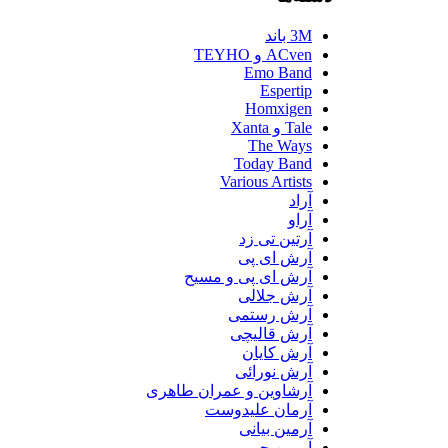
3M باند
ACven و TEYHO
Emo Band
Espertip
Homxigen
Tale و Xanta
The Ways
Today Band
Various Artists
آراد
آراو
آرتین تی زد
آرش ای پی
آرش ای پی و مسیح
آرش جلالی
آرش رستمی
آرش قالیچی
آرش کایان
آرش نورائی
آرشاوین و عمران طاهری
آرمان علیدوست
آرمین بیانی
آرمین حبیبی