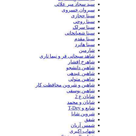
سید سجاد میر علائی
سیروان خسروی
سینا حجازی
سینا روحی
سینا سرلک
سینا شعبانخانی
سینا مقدم
سینا هاترد
شارمین
شاهد سبحانی فر و نیما تاری
شاهرخ افشار
شاهین دانشجو
شاهین عبدهی
شاهین متولی
شاهین و شروین محافظت کار
شاهین یوسفی
شایان ع 2
شایان و محمد
شایع و T-Dey
شروین شایا
شفق
شمس آریان
شهاب اکبری