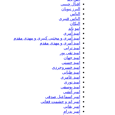
اقبال حبیبی
البرز نبویان
الیاس
الیاس قنبرى
الیکان
امو باند
امید آمری
امید آمری و مجتبی کبیری و مهدى مقدم
امید آمری و مهدی مقدم
امید ترابی
امید تقی پور
امید جهان
امید حسنی
امید خسروجردی
امید طبایی
امید عامری
امید نوری
امید یوسفی
امیر آتشی
امیر اسماعیل صدفی
امیر اند و حشمت فغانی
امیر بقایی
امیر پدرام