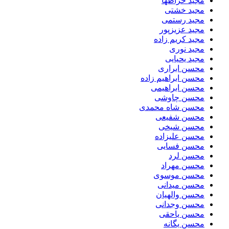
مجید خراطها
مجید خشتی
مجید رستمی
مجید عزیزپور
مجید کریم زاده
مجید نوری
مجید یحیایی
محسن ابراری
محسن ابراهیم زاده
محسن ابراهیمی
محسن چاوشی
محسن شاه محمدی
محسن شفیعی
محسن شیخی
محسن علیزاده
محسن فسایی
محسن لرد
محسن مهراد
محسن موسوی
محسن میدانی
محسن والهیان
محسن وجدانی
محسن یاحقی
محسن یگانه