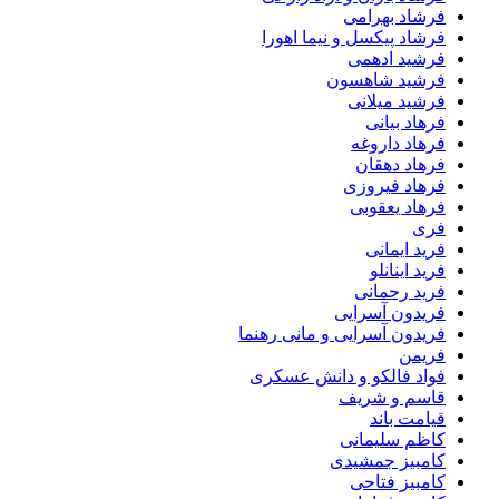
فرشاد بهرامی
فرشاد پیکسل و نیما اهورا
فرشید ادهمی
فرشید شاهسون
فرشید میلانی
فرهاد بیانی
فرهاد داروغه
فرهاد دهقان
فرهاد فیروزی
فرهاد یعقوبی
فری
فرید ایمانی
فرید اینانلو
فرید رحمانی
فریدون آسرایی
فریدون آسرایی و مانی رهنما
فریمن
فواد فالکو و دانش عسکری
قاسم و شریف
قیامت باند
کاظم سلیمانی
کامبیز جمشیدی
کامبیز فتاحی