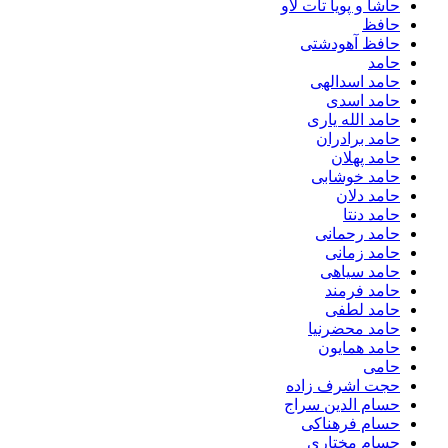
حاشا و پویا تات لاو
حافظ
حافظ آهودشتی
حامد
حامد اسدالهی
حامد اسدی
حامد الله یاری
حامد برادران
حامد پهلان
حامد خوشابی
حامد دلان
حامد دنتا
حامد رحمانی
حامد زمانی
حامد سیاهی
حامد فرمند
حامد لطفی
حامد محضرنیا
حامد همایون
حامی
حجت اشرف زاده
حسام الدین سراج
حسام فرهناکی
حسام مختاری