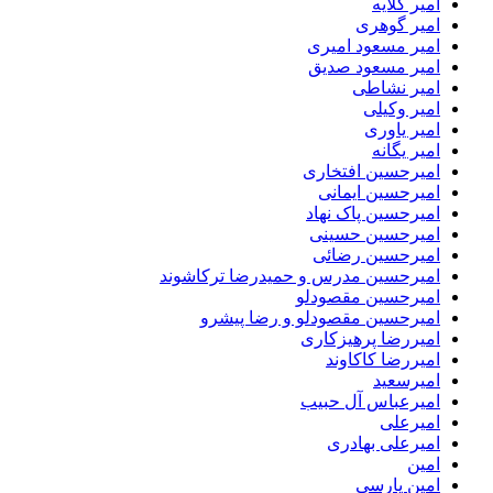
امیر گلایه
امیر گوهری
امیر مسعود امیری
امیر مسعود صدیق
امیر نشاطی
امیر وکیلی
امیر یاوری
امیر یگانه
امیرحسین افتخاری
امیرحسین ایمانی
امیرحسین پاک نهاد
امیرحسین حسینی
امیرحسین رضائی
امیرحسین مدرس و حمیدرضا ترکاشوند
امیرحسین مقصودلو
امیرحسین مقصودلو و رضا پیشرو
امیررضا پرهیزکاری
امیررضا کاکاوند
امیرسعید
امیرعباس آل حبیب
امیرعلی
امیرعلی بهادری
امین
امین پارسی