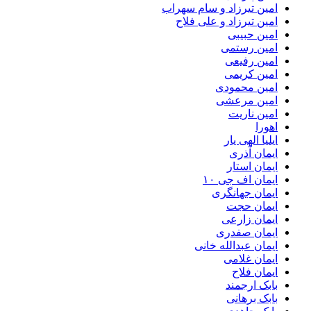
امین تیرزاد و سام سهراب
امین تیرزاد و علی فلاح
امین حبیبی
امین رستمی
امین رفیعی
امین کریمی
امین محمودی
امین مرعشی
امین ناریت
اهورا
ایلیا الهی یار
ایمان آذری
ایمان استار
ایمان اف جی ۱۰
ایمان جهانگری
ایمان حجت
ایمان زارعی
ایمان صفدری
ایمان عبدالله خانی
ایمان غلامی
ایمان فلاح
بابک ارجمند
بابک برهانی