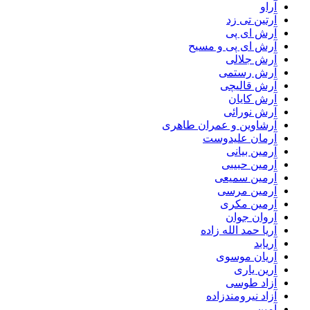
آراو
آرتین تی زد
آرش ای پی
آرش ای پی و مسیح
آرش جلالی
آرش رستمی
آرش قالیچی
آرش کایان
آرش نورائی
آرشاوین و عمران طاهری
آرمان علیدوست
آرمین بیانی
آرمین حبیبی
آرمین سمیعی
آرمین مرسی
آرمین مکری
آروان جوان
آریا حمد الله زاده
آریابد
آریان موسوی
آرین یاری
آزاد طوسی
آزاد نیرومندزاده
آمین