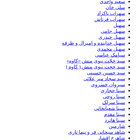
سعید واحدی
سلی خان
سهراب پاکزاد
سهراب فرتاش
سهیل
سهیل جامی
سهیل حیدری
سهیل خدابنده و امیرال و طرفه
سهیل محمدی
سیامک عباسی
سید حجّت نبوی منش «کاوه»
سید حجت نبوی منش ( کاوه )
سید حسین حسینى
سید سجاد میر علائی
سیروان خسروی
سینا حجازی
سینا روحی
سینا سرلک
سینا شعبانخانی
سینا مقدم
سینا هاترد
شارمین
شاهد سبحانی فر و نیما تاری
شاهرخ افشار