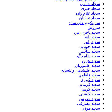
سجاد حاتمی
سجاد خیری
سجاد غلام زاده
سجاد نجفیان
سرپیکو و علی سان
سروش
سعید باقری فرد
سعید پاشا
سعید پانتر
سعید چوپانی
سعید ساینس
سعید شاه بیگ
سعید عرب
سعید علیپوریان
سعید علیشاهی و بتسابه
سعید فاطمی
سعید کبیری
سعید کرمانی
سعید کریمی
سعید گلشنی
سعید مدرس
سعید مشرقی
سعید موذن