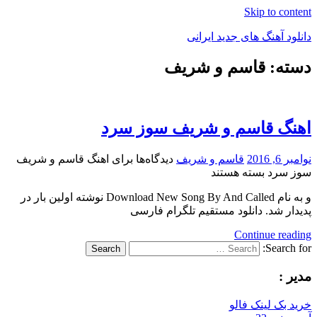
Skip to content
دانلود آهنگ های جدید ایرانی
دسته: قاسم و شریف
دانلود
فول
آلبوم
موزیک
اهنگ قاسم و شریف سوز سرد
نوامبر 6, 2016
قاسم و شریف
دیدگاه‌ها
برای اهنگ قاسم و شریف
سوز سرد
بسته هستند
و به نام Download New Song By And Called نوشته اولین بار در
پدیدار شد. دانلود مستقیم تلگرام فارسی
Continue reading
Search for:
Search
مدیر :
خرید بک لینک فالو