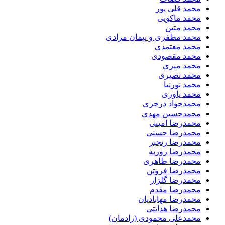
محمد قلی پور
محمد ماکویی
محمد متین
محمد مظفری و پیمان مرادی
محمد معتمدی
محمد مقصودی
محمد میری
محمد نصیری
محمد نورنیا
محمد یاوری
محمدجواد درجزی
محمدحسین مهدی
محمدرضا امینی
محمدرضا حسنی
محمدرضا رنجبر
محمدرضا روزبه
محمدرضا طاهری
محمدرضا فروتن
محمدرضا گلزار
محمدرضا مقدم
محمدرضا مهابادیان
محمدرضا هدایتی
محمدعلی محمودی (رادمان)