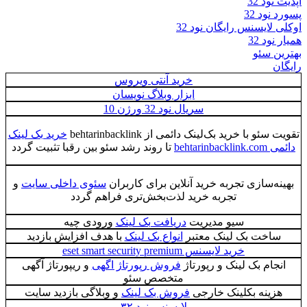
آپدیت نود 32
پسورد نود 32
اوکلی لایسنس رایگان نود 32
همیار نود 32
بهترین سئو
رایگان
خرید آنتی ویروس
ابزار وبلاگ نویسان
سریال نود 32 ورژن 10
تقویت سئو با خرید بک‌لینک دائمی از behtarinbacklink
خرید بک لینک
دائمی behtarinbacklink.com
تا روند رشد سئو بین رقبا تثبیت گردد
بهینه‌سازی تجربه خرید آنلاین برای کاربران
سئوی داخلی سایت
و
تجربه خرید لذت‌بخش‌تری فراهم گردد
سیو مدیریت
دریافت بک لینک
ورودی چیه
ساخت بک لینک معتبر
انواع بک لینک
با هدف افزایش بازدید
خرید لایسنس eset smart security premium
انجام بک لینک و رپورتاژ
فروش رپورتاژ اگهی
و ریپورتاژ آگهی
متخصص سئو
هزینه بکلینک خارجی
فروش بک لینک
و وبلاگی بازدید سایت
لایسنس نود ٣٢