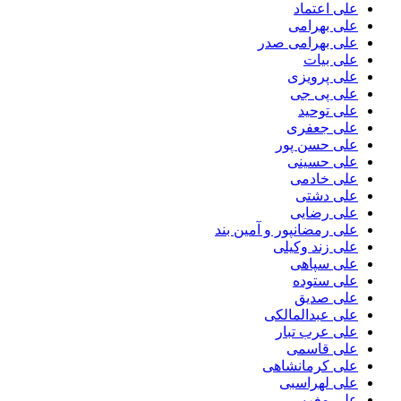
علی اعتماد
علی بهرامی
علی بهرامی صدر
علی بیات
علی پرویزی
علی پی جی
علی توحید
علی جعفری
علی حسن پور
علی حسینی
علی خادمی
علی دشتی
علی رضایی
علی رمضانپور و آمین بند
علی زند وکیلی
علی سپاهی
علی ستوده
علی صدیق
علی عبدالمالکی
علی عرب تبار
علی قاسمی
علی کرمانشاهی
علی لهراسبی
علی مغربی