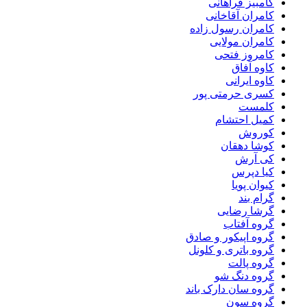
کامبیز فراهانی
کامران آقاخانی
کامران رسول زاده
کامران مولایی
کامروز فتحی
کاوه آفاق
کاوه ایرانی
کسری حرمتی پور
کلمست
کمیل احتشام
کوروش
کوشا دهقان
کی آرش
کیا دپرس
کیوان پویا
گرام بند
گرشا رضایی
گروه آفتاب
گروه اپیکور و صادق
گروه باتری و کلونل
گروه پالت
گروه دنگ شو
گروه سان دارک باند
گروه سون