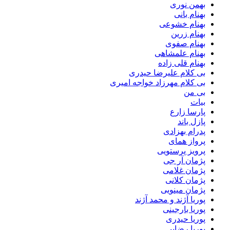
بهمن نوری
بهنام بانی
بهنام خشوعی
بهنام زرین
بهنام صفوی
بهنام علمشاهی
بهنام قلی زاده
بی کلام علیرضا حیدری
بی کلام مهرزاد خواجه امیری
بی من
بیات
پارسا زارع
پازل باند
پدرام بهزادی
پرواز همای
پرویز پرستویی
پژمان آر جی
پژمان غلامی
پژمان کلانی
پژمان مینویی
پوریا آژند و محمد آژند
پوریا بارجینی
پوریا حیدری
پوریا رضایی