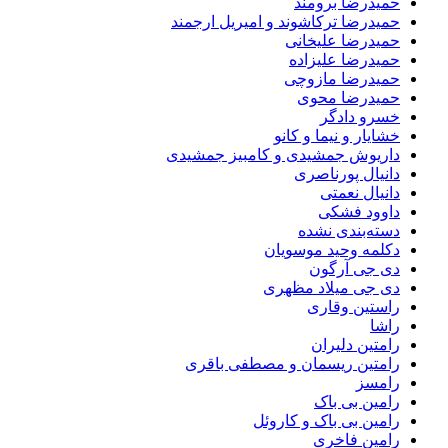
حمیدرضا برومند
حمیدرضا ترکاشوند و امیریل ارجمند
حمیدرضا علیخانی
حمیدرضا علیزاده
حمیدرضا مازوچی
حمیدرضا محوی
خسرو دادگر
خشایار و نیما و کانو
داریوش جمشیدی و کامبیز جمشیدی
دانیال پورناصری
دانیال نعمتی
داوود فشکی
دسته‌بندی نشده
دکلمه وحید موسویان
دی جی آرگون
دی جی میلاد مظهری
راستین وقاری
راشا
رامتین دلیران
رامتین ریسمان و مصطفی باقری
رامسز
رامین بی باک
رامین بی باک و کاروئل
رامین فاخری