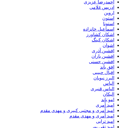
احمدرضا عزیزی
ادریس غلامی
اروین
استون
استونا
اسماعیل خانزاده
اشکان کشاورز
اشکان کینگ
اشوان
افشین آذری
افشین باران
افشین حسنی
افق باند
اقبال حبیبی
البرز نبویان
الیاس
الیاس قنبرى
الیکان
امو باند
امید آمری
امید آمری و مجتبی کبیری و مهدى مقدم
امید آمری و مهدی مقدم
امید ترابی
امید تقی پور