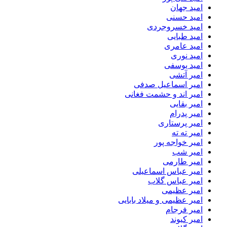
امید جهان
امید حسنی
امید خسروجردی
امید طبایی
امید عامری
امید نوری
امید یوسفی
امیر آتشی
امیر اسماعیل صدفی
امیر اند و حشمت فغانی
امیر بقایی
امیر پدرام
امیر پرستاری
امیر ته ته
امیر خواجه پور
امیر شب
امیر طارمی
امیر عباس اسماعیلی
امیر عباس گلاب
امیر عظیمی
امیر عظیمی و میلاد بابایی
امیر فرجام
امیر کیوند