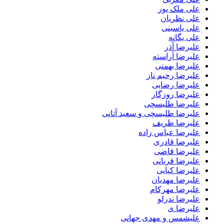
علی ملک پور
علی نظریان
علی یاسینی
علی یگانه
علیرضا آذر
علیرضا آراسته
علیرضا بهمنی
علیرضا رحیم ناز
علیرضا رضایی
علیرضا روزگار
علیرضا طلیسچی
علیرضا طلیسچی و سعید آتانی
علیرضا ظریف
علیرضا عباس زاده
علیرضا قادری
علیرضا قاضی
علیرضا قربانی
علیرضا کیایی
علیرضا مهدیان
علیرضا مهرکام
علیرضا ندرلو
علیرضا ی
علیشمس و مهدی جهانی