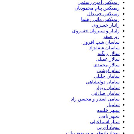
ریمیکس امین رستمی
ریمیکس پیام محمودیان
ریمیکس جی دال
ریمیکس مانی رهنما
زانیار خسروی
زانیار و سیروان خسروی
زیر صفر
ساسان شب افروز
ساسان شفانژاد
سالار زنگنه
سالار عقیلی
سالار محمدی
سام کوشیار
سامان جلیلی
سامان دولتشاهی
سامان زیوار
سامان صادقی
سامی استار و محسن راد
سامیار
سپهر خلسه
سپهر نامی
ستار اسماعیلی
سجاد ای بی
سجاد باذوقی و مسعود بیات