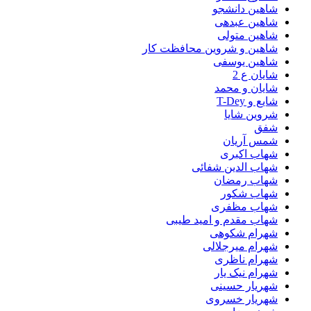
شاهین دانشجو
شاهین عبدهی
شاهین متولی
شاهین و شروین محافظت کار
شاهین یوسفی
شایان ع 2
شایان و محمد
شایع و T-Dey
شروین شایا
شفق
شمس آریان
شهاب اکبری
شهاب الدین شفائی
شهاب رمضان
شهاب شکور
شهاب مظفری
شهاب مقدم و امید طیبی
شهرام شکوهی
شهرام میرجلالی
شهرام ناظری
شهرام نیک یار
شهریار حسینی
شهریار خسروی