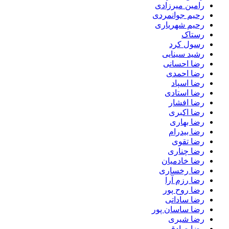
رامین میرزادی
رحیم جوانمردی
رحیم شهریاری
رستاک
رسول کرد
رشید سینایی
رضا احسانی
رضا احمدی
رضا اسپاد
رضا استادی
رضا افشار
رضا اکبری
رضا بهاری
رضا بیدرام
رضا تقوی
رضا چناری
رضا خادمیان
رضا رخساری
رضا رزم آرا
رضا روح پور
رضا ساداتی
رضا ساسان پور
رضا شیری
رضا صادقی