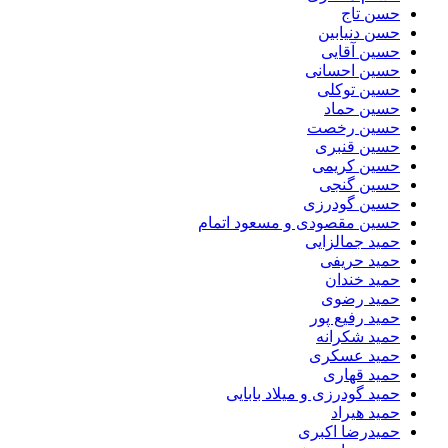
حسن تاج
حسن دنیابین
حسین آقایی
حسین احسانی
حسین توکلی
حسین حماد
حسین رخصت
حسین قنبری
حسین کریمی
حسین گنجی
حسین گودرزی
حسین مقصودی و مسعود اتمام
حمید جمالزایی
حمید حریفی
حمید خندان
حمید رضوی
حمید رفیع پور
حمید شکرانه
حمید عسکری
حمید قهاری
حمید گودرزی و میلاد بابایی
حمید هیراد
حمیدرضا اکبری