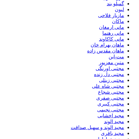
گمیلو بند
لیون
مازیار فلاحی
ماکان
مانی ارمغان
مانی رهنما
مانی کاکاوند
ماهان بهرام خان
ماهان مقدس زاده
مت-این
متین معزپور
مجتبی اورنگی
مجتبی دل زنده
مجتبی زینلی
مجتبی شاه علی
مجتبی شجاع
مجتبی صفری
مجتبی کبیری
مجتبی نجیمی
مجید اخشابی
مجید الوند‎
مجید الوند و سهیل صداقت
مجید باقری