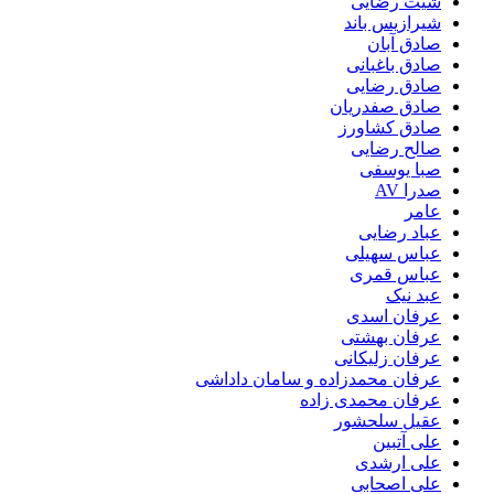
شیث رضایی
شیرازیس باند
صادق آبان
صادق باغبانی
صادق رضایی
صادق صفدریان
صادق کشاورز
صالح رضایی
صبا یوسفی
صدرا AV
عامر
عباد رضایی
عباس سهیلی
عباس قمری
عبد نیک
عرفان اسدی
عرفان بهشتی
عرفان زلیکانی
عرفان محمدزاده و سامان داداشی
عرفان محمدی زاده
عقیل سلحشور
علی آتبین
علی ارشدی
علی اصحابی