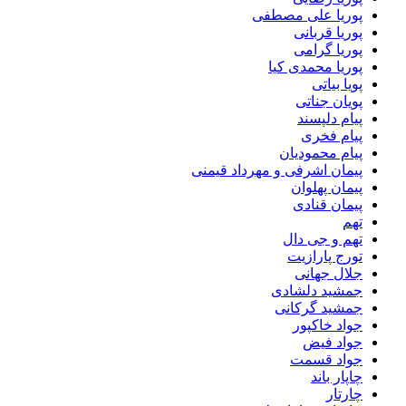
پوریا علی مصطفی
پوریا قربانی
پوریا گرامی
پوریا محمدی کیا
پویا بیاتی
پویان جناتی
پیام دلپسند
پیام فخری
پیام محمودیان
پیمان اشرفی و مهرداد قیمنی
پیمان پهلوان
پیمان قنادی
تهم
تهم و جی دال
تورج پارازیت
جلال جهانی
جمشید دلشادی
جمشید گرکانی
جواد خاکپور
جواد فیض
جواد قسمت
چاپار باند
چارتار