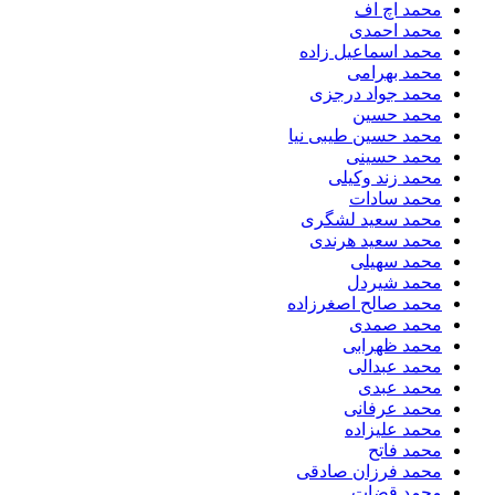
محمد اچ اف
محمد احمدی
محمد اسماعیل زاده
محمد بهرامی
محمد جواد درجزی
محمد حسین
محمد حسین طیبی نیا
محمد حسینی
محمد زند وکیلی
محمد سادات
محمد سعید لشگری
محمد سعید هرندی
محمد سهیلی
​محمد شیردل
محمد صالح اصغرزاده
محمد صمدی
محمد ظهرابی
محمد عبدالی
محمد عبدی
محمد عرفانی
محمد علیزاده
محمد فاتح
محمد فرزان صادقی
محمد قضات