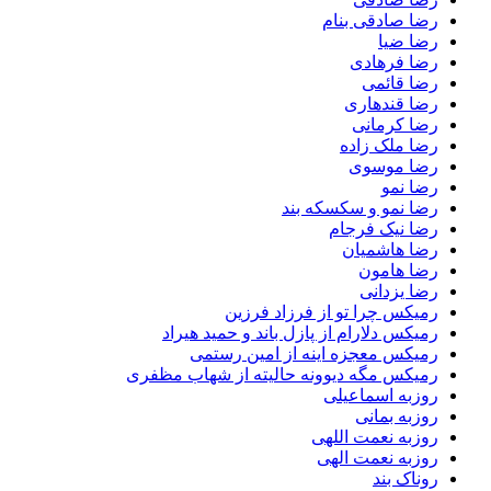
رضا صادقی بنام
رضا ضیا
رضا فرهادی
رضا قائمی
رضا قندهاری
رضا کرمانی
رضا ملک زاده
رضا موسوی
رضا نمو
رضا نمو و سکسکه بند
رضا نیک فرجام
رضا هاشمیان
رضا هامون
رضا یزدانی
رمیکس چرا تو از فرزاد فرزین
رمیکس دلارام از پازل باند و حمید هیراد
رمیکس معجزه اینه از امین رستمی
رمیکس مگه دیوونه حالیته از شهاب مظفری
روزبه اسماعیلی
روزبه بمانی
روزبه نعمت اللهی
روزبه نعمت الهی
روناک بند