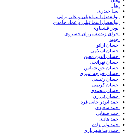
آیدار
آیسا حیدری
ابوالفضل اسماعیلی و علی براتی
ابوالفضل اسماعیلی و عماد حامدی
ابوذر قشقاوی
اجرای زنده سیروان خسروی
اجوید
احسان اراتو
احسان اسلامی
احسان الدین معین
احسان تهرانچی
احسان حق شناس
احسان خواجه امیری
احسان رئیسی
احسان کریمی
احسان محمدی
احسان نی زن
احمد ابوذر خانی فرد
احمد سعیدی
احمد صفایی
احمد هادی
احمد ولی زاده
احمدرضا شهریاری