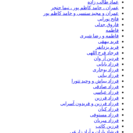
عماد طالب زاده
عمران ، حامد کاظم پور ، نیما حنجر
عمران و مجید سنسی و حامد کاظم پور
فاتح نورایی
فاروق جدلی
فاطمه
فاطمه و رضا شیری
فربد بیهقی
فربد یزدانفر
فرجاد فرج اللهی
فردین آر وان
فرزاد بابایی
فرزاد بوجاری
فرزاد بیانی
فرزاد بیباش و وحید تتورا
فرزاد صادقی
فرزاد عباسی
فرزاد فرزین
فرزاد فرزین و فریدون آسرایی
فرزاد کیان
فرزاد مستوفی
فرزاد میریان
فرزین کاتب
فرشاد باران و آراد زارعی