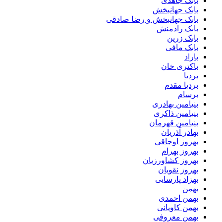
بابک جاهدی
بابک جهانبخش
بابک جهانبخش و رضا صادقی
بابک رادمنش
بابک زرین
بابک مافی
باراد
باکتری خان
بردیا
بردیا مقدم
برسام
بنیامین بهادری
بنیامین ذاکری
بنیامین قهرمان
بهادر آذریان
بهروز اوجاقی
بهروز بهرام
بهروز کشاورزیان
بهروز نقویان
بهزاد پارسایی
بهمن
بهمن احمدی
بهمن کاویانی
بهمن معروفی