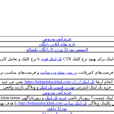
خرید آنتی ویروس
بازی های آنلاین رایگان
لایسنس نود 32 ورژن 8 رایگان یکساله
ینک برای بهبود نرخ کلیک CTR
بک لینک قوی
تا نرخ کلیک و تعامل کار
 فرصت‌های کم‌رقابت
بررسی سئو وب سایت
و فرصت‌های مناسب برا
انجام ارتقا
بک لینک ارزان https://behtarinbacklink.com/
یعنی چی چیه
خرید بک لینک اینترنتی
بهترین قیمت بک لینک
و وبلاگی بازدید واقعی
خرید آنتی ویروس
لینک چیست؟ رپورتاژ دائمی
خرید بک لینک
و رپورتاژاگهی backlink.behtar
بکلینک وبلاگی
بک لینک سایت http://behtarinbacklink.com/
با هدف بهبو
نود 32 دانلود
لایسنس کی نود 32