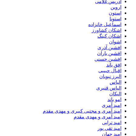
ادریس غلامی
اروین
استون
استونا
اسماعیل خانزاده
اشکان کشاورز
اشکان کینگ
اشوان
افشین آذری
افشین باران
افشین حسنی
افق باند
اقبال حبیبی
البرز نبویان
الیاس
الیاس قنبرى
الیکان
امو باند
امید آمری
امید آمری و مجتبی کبیری و مهدى مقدم
امید آمری و مهدی مقدم
امید ترابی
امید تقی پور
امید جهان