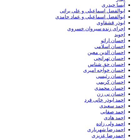
آیسا حیدری
ابوالفضل اسماعیلی و علی براتی
ابوالفضل اسماعیلی و عماد حامدی
ابوذر قشقاوی
اجرای زنده سیروان خسروی
اجوید
احسان اراتو
احسان اسلامی
احسان الدین معین
احسان تهرانچی
احسان حق شناس
احسان خواجه امیری
احسان رئیسی
احسان کریمی
احسان محمدی
احسان نی زن
احمد ابوذر خانی فرد
احمد سعیدی
احمد صفایی
احمد هادی
احمد ولی زاده
احمدرضا شهریاری
احمدرضا عزیزی