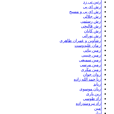
آرتین تی زد
آرش ای پی
آرش ای پی و مسیح
آرش جلالی
آرش رستمی
آرش قالیچی
آرش کایان
آرش نورائی
آرشاوین و عمران طاهری
آرمان علیدوست
آرمین بیانی
آرمین حبیبی
آرمین سمیعی
آرمین مرسی
آرمین مکری
آروان جوان
آریا حمد الله زاده
آریابد
آریان موسوی
آرین یاری
آزاد طوسی
آزاد نیرومندزاده
آمین
آیدار