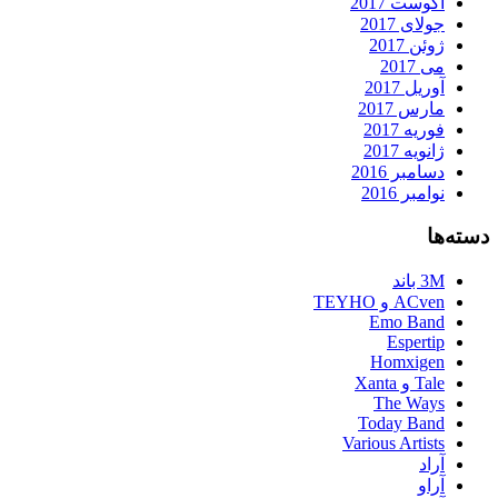
آگوست 2017
جولای 2017
ژوئن 2017
می 2017
آوریل 2017
مارس 2017
فوریه 2017
ژانویه 2017
دسامبر 2016
نوامبر 2016
دسته‌ها
3M باند
ACven و TEYHO
Emo Band
Espertip
Homxigen
Tale و Xanta
The Ways
Today Band
Various Artists
آراد
آراو