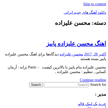
Skip to content
دانلود آهنگ های جدید ایرانی
دسته: محسن علیزاده
دانلود
فول
آلبوم
موزیک
اهنگ محسن علیزاده پاییز
اکتبر 28, 2017
محسن علیزاده
دیدگاه‌ها
برای اهنگ محسن علیزاده
پاییز
بسته هستند
محسن علیزاده بنام پاییز با بالاترین کیفیت – Paeiz ترانه : آرمان
کسایی , تنظیم : محسن علیزاده ,
Continue reading
Search for:
Search
مدیر :
خرید بک لینک فالو