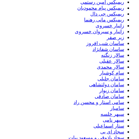
ریمیکس امین رستمی
ریمیکس پیام محمودیان
ریمیکس جی دال
ریمیکس مانی رهنما
زانیار خسروی
زانیار و سیروان خسروی
زیر صفر
ساسان شب افروز
ساسان شفانژاد
سالار زنگنه
سالار عقیلی
سالار محمدی
سام کوشیار
سامان جلیلی
سامان دولتشاهی
سامان زیوار
سامان صادقی
سامی استار و محسن راد
سامیار
سپهر خلسه
سپهر نامی
ستار اسماعیلی
سجاد ای بی
سجاد باذوقی و مسعود بیات