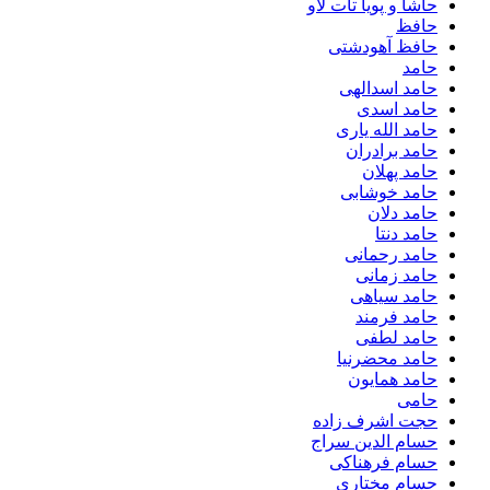
حاشا و پویا تات لاو
حافظ
حافظ آهودشتی
حامد
حامد اسدالهی
حامد اسدی
حامد الله یاری
حامد برادران
حامد پهلان
حامد خوشابی
حامد دلان
حامد دنتا
حامد رحمانی
حامد زمانی
حامد سیاهی
حامد فرمند
حامد لطفی
حامد محضرنیا
حامد همایون
حامی
حجت اشرف زاده
حسام الدین سراج
حسام فرهناکی
حسام مختاری