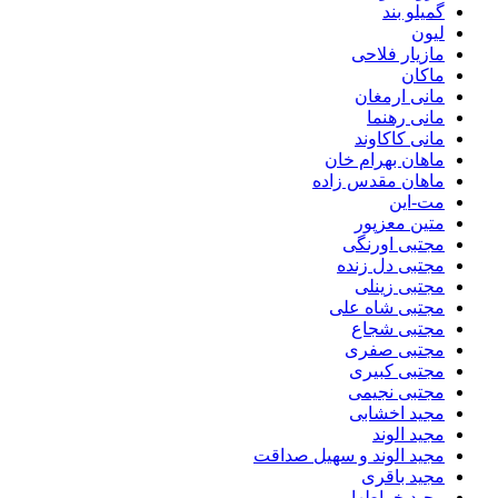
گمیلو بند
لیون
مازیار فلاحی
ماکان
مانی ارمغان
مانی رهنما
مانی کاکاوند
ماهان بهرام خان
ماهان مقدس زاده
مت-این
متین معزپور
مجتبی اورنگی
مجتبی دل زنده
مجتبی زینلی
مجتبی شاه علی
مجتبی شجاع
مجتبی صفری
مجتبی کبیری
مجتبی نجیمی
مجید اخشابی
مجید الوند‎
مجید الوند و سهیل صداقت
مجید باقری
مجید خراطها