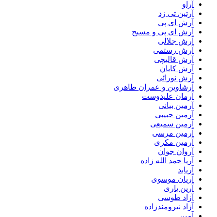
آراو
آرتین تی زد
آرش ای پی
آرش ای پی و مسیح
آرش جلالی
آرش رستمی
آرش قالیچی
آرش کایان
آرش نورائی
آرشاوین و عمران طاهری
آرمان علیدوست
آرمین بیانی
آرمین حبیبی
آرمین سمیعی
آرمین مرسی
آرمین مکری
آروان جوان
آریا حمد الله زاده
آریابد
آریان موسوی
آرین یاری
آزاد طوسی
آزاد نیرومندزاده
آمین