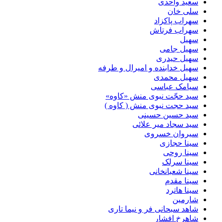
سعید واحدی
سلی خان
سهراب پاکزاد
سهراب فرتاش
سهیل
سهیل جامی
سهیل حیدری
سهیل خدابنده و امیرال و طرفه
سهیل محمدی
سیامک عباسی
سید حجّت نبوی منش «کاوه»
سید حجت نبوی منش ( کاوه )
سید حسین حسینى
سید سجاد میر علائی
سیروان خسروی
سینا حجازی
سینا روحی
سینا سرلک
سینا شعبانخانی
سینا مقدم
سینا هاترد
شارمین
شاهد سبحانی فر و نیما تاری
شاهرخ افشار