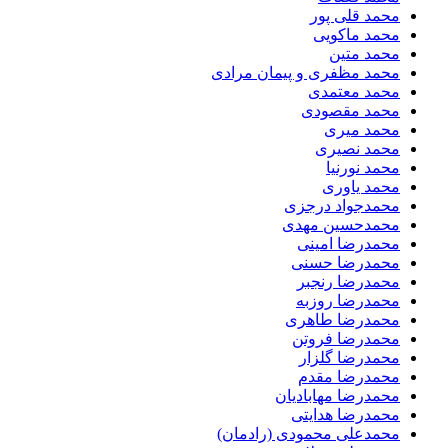
محمد قلی پور
محمد ماکویی
محمد متین
محمد مظفری و پیمان مرادی
محمد معتمدی
محمد مقصودی
محمد میری
محمد نصیری
محمد نورنیا
محمد یاوری
محمدجواد درجزی
محمدحسین مهدی
محمدرضا امینی
محمدرضا حسنی
محمدرضا رنجبر
محمدرضا روزبه
محمدرضا طاهری
محمدرضا فروتن
محمدرضا گلزار
محمدرضا مقدم
محمدرضا مهابادیان
محمدرضا هدایتی
محمدعلی محمودی (رادمان)