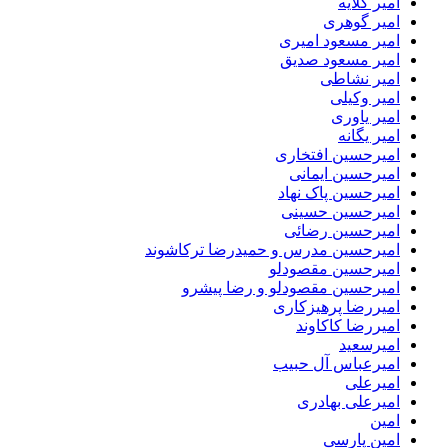
امیر گلایه
امیر گوهری
امیر مسعود امیری
امیر مسعود صدیق
امیر نشاطی
امیر وکیلی
امیر یاوری
امیر یگانه
امیرحسین افتخاری
امیرحسین ایمانی
امیرحسین پاک نهاد
امیرحسین حسینی
امیرحسین رضائی
امیرحسین مدرس و حمیدرضا ترکاشوند
امیرحسین مقصودلو
امیرحسین مقصودلو و رضا پیشرو
امیررضا پرهیزکاری
امیررضا کاکاوند
امیرسعید
امیرعباس آل حبیب
امیرعلی
امیرعلی بهادری
امین
امین پارسی