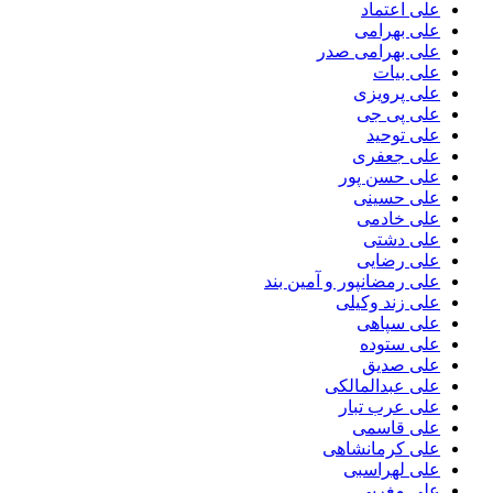
علی اعتماد
علی بهرامی
علی بهرامی صدر
علی بیات
علی پرویزی
علی پی جی
علی توحید
علی جعفری
علی حسن پور
علی حسینی
علی خادمی
علی دشتی
علی رضایی
علی رمضانپور و آمین بند
علی زند وکیلی
علی سپاهی
علی ستوده
علی صدیق
علی عبدالمالکی
علی عرب تبار
علی قاسمی
علی کرمانشاهی
علی لهراسبی
علی مغربی