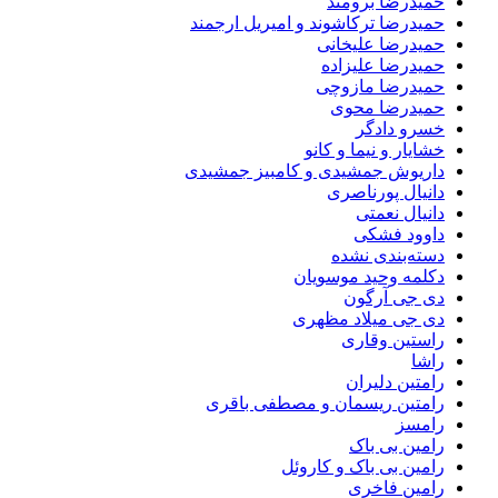
حمیدرضا برومند
حمیدرضا ترکاشوند و امیریل ارجمند
حمیدرضا علیخانی
حمیدرضا علیزاده
حمیدرضا مازوچی
حمیدرضا محوی
خسرو دادگر
خشایار و نیما و کانو
داریوش جمشیدی و کامبیز جمشیدی
دانیال پورناصری
دانیال نعمتی
داوود فشکی
دسته‌بندی نشده
دکلمه وحید موسویان
دی جی آرگون
دی جی میلاد مظهری
راستین وقاری
راشا
رامتین دلیران
رامتین ریسمان و مصطفی باقری
رامسز
رامین بی باک
رامین بی باک و کاروئل
رامین فاخری