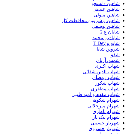
شاهین دانشجو
شاهین عبدهی
شاهین متولی
شاهین و شروین محافظت کار
شاهین یوسفی
شایان ع 2
شایان و محمد
شایع و T-Dey
شروین شایا
شفق
شمس آریان
شهاب اکبری
شهاب الدین شفائی
شهاب رمضان
شهاب شکور
شهاب مظفری
شهاب مقدم و امید طیبی
شهرام شکوهی
شهرام میرجلالی
شهرام ناظری
شهرام نیک یار
شهریار حسینی
شهریار خسروی