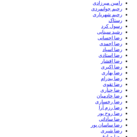
رامین میرزادی
رحیم جوانمردی
رحیم شهریاری
رستاک
رسول کرد
رشید سینایی
رضا احسانی
رضا احمدی
رضا اسپاد
رضا استادی
رضا افشار
رضا اکبری
رضا بهاری
رضا بیدرام
رضا تقوی
رضا چناری
رضا خادمیان
رضا رخساری
رضا رزم آرا
رضا روح پور
رضا ساداتی
رضا ساسان پور
رضا شیری
رضا صادقی