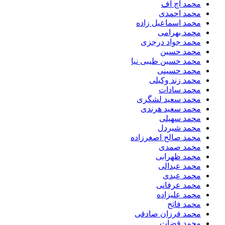
محمد اچ اف
محمد احمدی
محمد اسماعیل زاده
محمد بهرامی
محمد جواد درجزی
محمد حسین
محمد حسین طیبی نیا
محمد حسینی
محمد زند وکیلی
محمد سادات
محمد سعید لشگری
محمد سعید هرندی
محمد سهیلی
​محمد شیردل
محمد صالح اصغرزاده
محمد صمدی
محمد ظهرابی
محمد عبدالی
محمد عبدی
محمد عرفانی
محمد علیزاده
محمد فاتح
محمد فرزان صادقی
محمد قضات