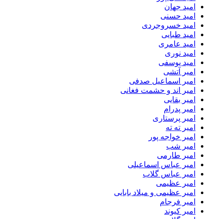
امید جهان
امید حسنی
امید خسروجردی
امید طبایی
امید عامری
امید نوری
امید یوسفی
امیر آتشی
امیر اسماعیل صدفی
امیر اند و حشمت فغانی
امیر بقایی
امیر پدرام
امیر پرستاری
امیر ته ته
امیر خواجه پور
امیر شب
امیر طارمی
امیر عباس اسماعیلی
امیر عباس گلاب
امیر عظیمی
امیر عظیمی و میلاد بابایی
امیر فرجام
امیر کیوند