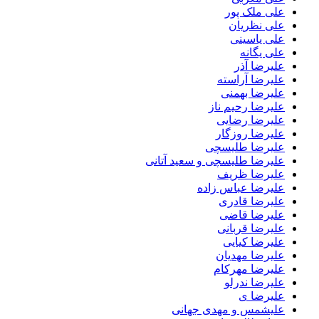
علی ملک پور
علی نظریان
علی یاسینی
علی یگانه
علیرضا آذر
علیرضا آراسته
علیرضا بهمنی
علیرضا رحیم ناز
علیرضا رضایی
علیرضا روزگار
علیرضا طلیسچی
علیرضا طلیسچی و سعید آتانی
علیرضا ظریف
علیرضا عباس زاده
علیرضا قادری
علیرضا قاضی
علیرضا قربانی
علیرضا کیایی
علیرضا مهدیان
علیرضا مهرکام
علیرضا ندرلو
علیرضا ی
علیشمس و مهدی جهانی