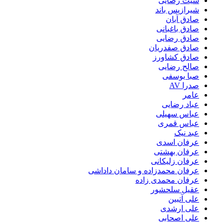
شیث رضایی
شیرازیس باند
صادق آبان
صادق باغبانی
صادق رضایی
صادق صفدریان
صادق کشاورز
صالح رضایی
صبا یوسفی
صدرا AV
عامر
عباد رضایی
عباس سهیلی
عباس قمری
عبد نیک
عرفان اسدی
عرفان بهشتی
عرفان زلیکانی
عرفان محمدزاده و سامان داداشی
عرفان محمدی زاده
عقیل سلحشور
علی آتبین
علی ارشدی
علی اصحابی