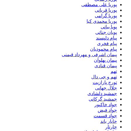
پوریا علی مصطفی
پوریا قربانی
پوریا گرامی
پوریا محمدی کیا
پویا بیاتی
پویان جناتی
پیام دلپسند
پیام فخری
پیام محمودیان
پیمان اشرفی و مهرداد قیمنی
پیمان پهلوان
پیمان قنادی
تهم
تهم و جی دال
تورج پارازیت
جلال جهانی
جمشید دلشادی
جمشید گرکانی
جواد خاکپور
جواد فیض
جواد قسمت
چاپار باند
چارتار