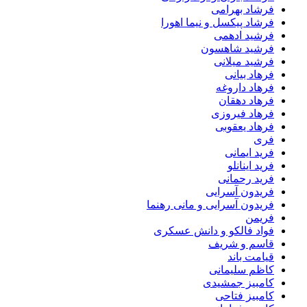
فرشاد بهرامی
فرشاد پیکسل و نیما اهورا
فرشید ادهمی
فرشید شاهسون
فرشید میلانی
فرهاد بیانی
فرهاد داروغه
فرهاد دهقان
فرهاد فیروزی
فرهاد یعقوبی
فری
فرید ایمانی
فرید اینانلو
فرید رحمانی
فریدون آسرایی
فریدون آسرایی و مانی رهنما
فریمن
فواد فالکو و دانش عسکری
قاسم و شریف
قیامت باند
کاظم سلیمانی
کامبیز جمشیدی
کامبیز فتاحی