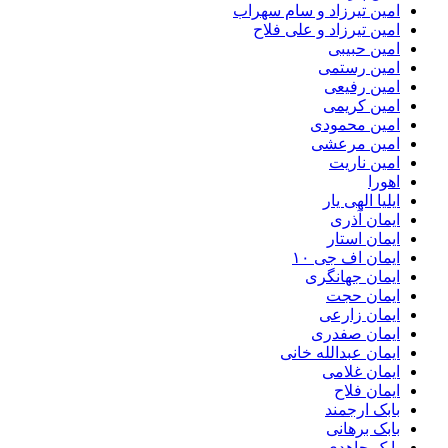
امین تیرزاد و سام سهراب
امین تیرزاد و علی فلاح
امین حبیبی
امین رستمی
امین رفیعی
امین کریمی
امین محمودی
امین مرعشی
امین ناریت
اهورا
ایلیا الهی یار
ایمان آذری
ایمان استار
ایمان اف جی ۱۰
ایمان جهانگری
ایمان حجت
ایمان زارعی
ایمان صفدری
ایمان عبدالله خانی
ایمان غلامی
ایمان فلاح
بابک ارجمند
بابک برهانی
بابک جاهدی