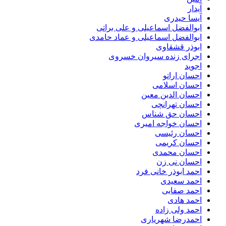
آیدار
آیسا حیدری
ابوالفضل اسماعیلی و علی براتی
ابوالفضل اسماعیلی و عماد حامدی
ابوذر قشقاوی
اجرای زنده سیروان خسروی
اجوید
احسان اراتو
احسان اسلامی
احسان الدین معین
احسان تهرانچی
احسان حق شناس
احسان خواجه امیری
احسان رئیسی
احسان کریمی
احسان محمدی
احسان نی زن
احمد ابوذر خانی فرد
احمد سعیدی
احمد صفایی
احمد هادی
احمد ولی زاده
احمدرضا شهریاری