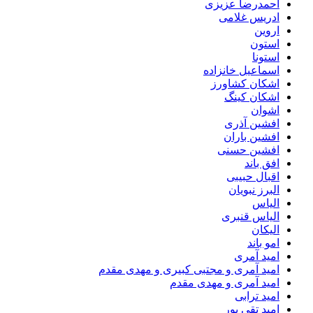
احمدرضا عزیزی
ادریس غلامی
اروین
استون
استونا
اسماعیل خانزاده
اشکان کشاورز
اشکان کینگ
اشوان
افشین آذری
افشین باران
افشین حسنی
افق باند
اقبال حبیبی
البرز نبویان
الیاس
الیاس قنبرى
الیکان
امو باند
امید آمری
امید آمری و مجتبی کبیری و مهدى مقدم
امید آمری و مهدی مقدم
امید ترابی
امید تقی پور