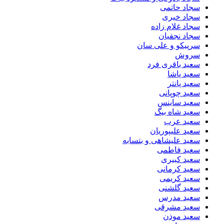
سجاد حاتمی
سجاد خیری
سجاد غلام زاده
سجاد نجفیان
سرپیکو و علی سان
سروش
سعید باقری فرد
سعید پاشا
سعید پانتر
سعید چوپانی
سعید ساینس
سعید شاه بیگ
سعید عرب
سعید علیپوریان
سعید علیشاهی و بتسابه
سعید فاطمی
سعید کبیری
سعید کرمانی
سعید کریمی
سعید گلشنی
سعید مدرس
سعید مشرقی
سعید موذن