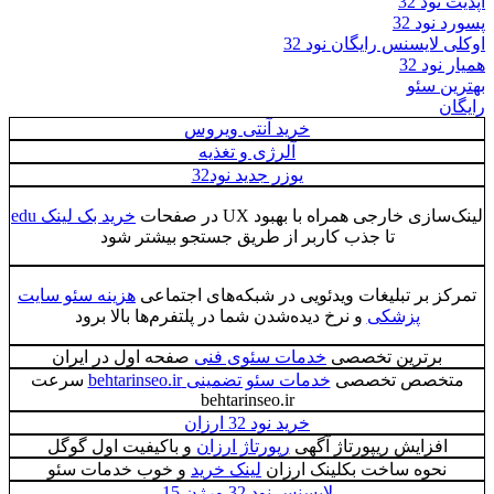
آپدیت نود 32
پسورد نود 32
اوکلی لایسنس رایگان نود 32
همیار نود 32
بهترین سئو
رایگان
خرید آنتی ویروس
آلرژی و تغذیه
یوزر جدید نود32
لینک‌سازی خارجی همراه با بهبود UX در صفحات
خرید بک لینک edu
تا جذب کاربر از طریق جستجو بیشتر شود
تمرکز بر تبلیغات ویدئویی در شبکه‌های اجتماعی
هزینه سئو سایت
پزشکی
و نرخ دیده‌شدن شما در پلتفرم‌ها بالا برود
برترین تخصصی
خدمات سئوی فنی
صفحه اول در ایران
متخصص تخصصی
خدمات سئو تضمینی behtarinseo.ir
سرعت
behtarinseo.ir
خرید نود 32 ارزان
افزایش ریپورتاژ آگهی
رپورتاژ ارزان
و باکیفیت اول گوگل
نحوه ساخت بکلینک ارزان
لینک خرید
و خوب خدمات سئو
لایسنس نود 32 ورژن 15