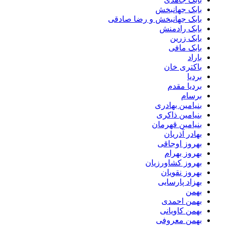
بابک جهانبخش
بابک جهانبخش و رضا صادقی
بابک رادمنش
بابک زرین
بابک مافی
باراد
باکتری خان
بردیا
بردیا مقدم
برسام
بنیامین بهادری
بنیامین ذاکری
بنیامین قهرمان
بهادر آذریان
بهروز اوجاقی
بهروز بهرام
بهروز کشاورزیان
بهروز نقویان
بهزاد پارسایی
بهمن
بهمن احمدی
بهمن کاویانی
بهمن معروفی