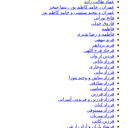
عماد طالب زاده
عمران ، حامد کاظم پور ، نیما حنجر
عمران و مجید سنسی و حامد کاظم پور
فاتح نورایی
فاروق جدلی
فاطمه
فاطمه و رضا شیری
فربد بیهقی
فربد یزدانفر
فرجاد فرج اللهی
فردین آر وان
فرزاد بابایی
فرزاد بوجاری
فرزاد بیانی
فرزاد بیباش و وحید تتورا
فرزاد صادقی
فرزاد عباسی
فرزاد فرزین
فرزاد فرزین و فریدون آسرایی
فرزاد کیان
فرزاد مستوفی
فرزاد میریان
فرزین کاتب
فرشاد باران و آراد زارعی