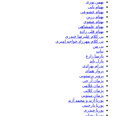
بهمن نوری
بهنام بانی
بهنام خشوعی
بهنام زرین
بهنام صفوی
بهنام علمشاهی
بهنام قلی زاده
بی کلام علیرضا حیدری
بی کلام مهرزاد خواجه امیری
بی من
بیات
پارسا زارع
پازل باند
پدرام بهزادی
پرواز همای
پرویز پرستویی
پژمان آر جی
پژمان غلامی
پژمان کلانی
پژمان مینویی
پوریا آژند و محمد آژند
پوریا بارجینی
پوریا حیدری
پوریا رضایی