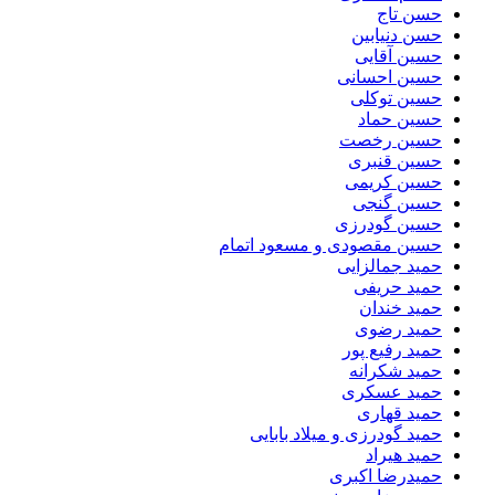
حسن تاج
حسن دنیابین
حسین آقایی
حسین احسانی
حسین توکلی
حسین حماد
حسین رخصت
حسین قنبری
حسین کریمی
حسین گنجی
حسین گودرزی
حسین مقصودی و مسعود اتمام
حمید جمالزایی
حمید حریفی
حمید خندان
حمید رضوی
حمید رفیع پور
حمید شکرانه
حمید عسکری
حمید قهاری
حمید گودرزی و میلاد بابایی
حمید هیراد
حمیدرضا اکبری