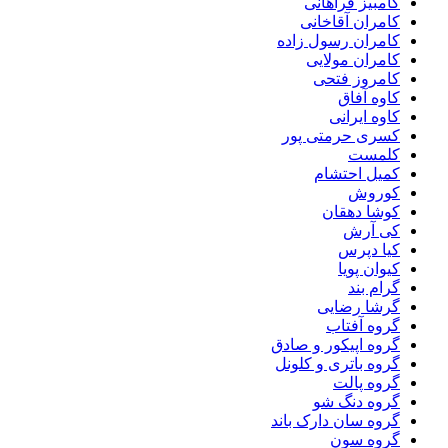
کامبیز فراهانی
کامران آقاخانی
کامران رسول زاده
کامران مولایی
کامروز فتحی
کاوه آفاق
کاوه ایرانی
کسری حرمتی پور
کلمست
کمیل احتشام
کوروش
کوشا دهقان
کی آرش
کیا دپرس
کیوان پویا
گرام بند
گرشا رضایی
گروه آفتاب
گروه اپیکور و صادق
گروه باتری و کلونل
گروه پالت
گروه دنگ شو
گروه سان دارک باند
گروه سون