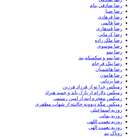
رضا صادقی بنام
رضا ضیا
رضا فرهادی
رضا قائمی
رضا قندهاری
رضا کرمانی
رضا ملک زاده
رضا موسوی
رضا نمو
رضا نمو و سکسکه بند
رضا نیک فرجام
رضا هاشمیان
رضا هامون
رضا یزدانی
رمیکس چرا تو از فرزاد فرزین
رمیکس دلارام از پازل باند و حمید هیراد
رمیکس معجزه اینه از امین رستمی
رمیکس مگه دیوونه حالیته از شهاب مظفری
روزبه اسماعیلی
روزبه بمانی
روزبه نعمت اللهی
روزبه نعمت الهی
روناک بند