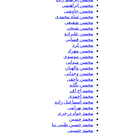
محسن ابراهیمی
محسن چاوشی
محسن شاه محمدی
محسن شفیعی
محسن شیخی
محسن علیزاده
محسن فسایی
محسن لرد
محسن مهراد
محسن موسوی
محسن میدانی
محسن والهیان
محسن وجدانی
محسن یاحقی
محسن یگانه
محمد اچ اف
محمد احمدی
محمد اسماعیل زاده
محمد بهرامی
محمد جواد درجزی
محمد حسین
محمد حسین طیبی نیا
محمد حسینی