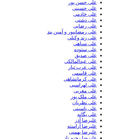
علی حسن پور
علی حسینی
علی خادمی
علی دشتی
علی رضایی
علی رمضانپور و آمین بند
علی زند وکیلی
علی سپاهی
علی ستوده
علی صدیق
علی عبدالمالکی
علی عرب تبار
علی قاسمی
علی کرمانشاهی
علی لهراسبی
علی مغربی
علی ملک پور
علی نظریان
علی یاسینی
علی یگانه
علیرضا آذر
علیرضا آراسته
علیرضا بهمنی
علیرضا رحیم ناز