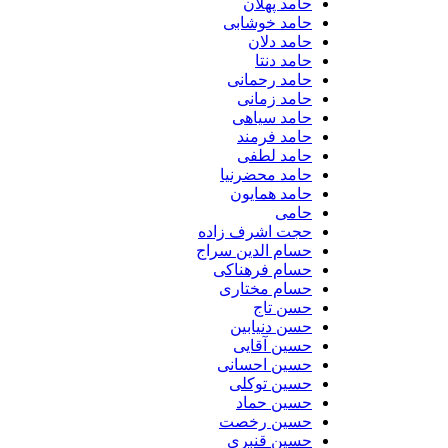
حامد پهلان
حامد خوشابی
حامد دلان
حامد دنتا
حامد رحمانی
حامد زمانی
حامد سیاهی
حامد فرمند
حامد لطفی
حامد محضرنیا
حامد همایون
حامی
حجت اشرف زاده
حسام الدین سراج
حسام فرهناکی
حسام مختاری
حسن تاج
حسن دنیابین
حسین آقایی
حسین احسانی
حسین توکلی
حسین حماد
حسین رخصت
حسین قنبری