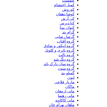
کلمست
کمیل احتشام
کوروش
کوشا دهقان
کی آرش
کیا دپرس
کیوان پویا
گرام بند
گرشا رضایی
گروه آفتاب
گروه اپیکور و صادق
گروه باتری و کلونل
گروه پالت
گروه دنگ شو
گروه سان دارک باند
گروه سون
گمیلو بند
لیون
مازیار فلاحی
ماکان
مانی ارمغان
مانی رهنما
مانی کاکاوند
ماهان بهرام خان