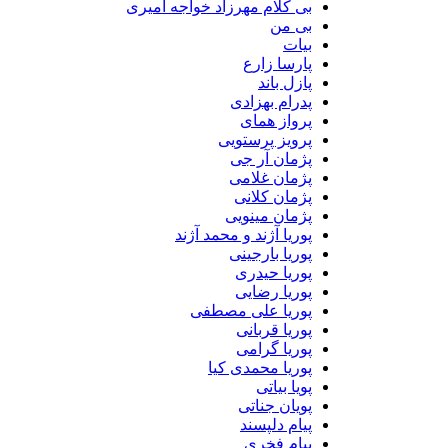
بی کلام مهرزاد خواجه امیری
بی من
بیات
پارسا زارع
پازل باند
پدرام بهزادی
پرواز همای
پرویز پرستویی
پژمان آر جی
پژمان غلامی
پژمان کلانی
پژمان مینویی
پوریا آژند و محمد آژند
پوریا بارجینی
پوریا حیدری
پوریا رضایی
پوریا علی مصطفی
پوریا قربانی
پوریا گرامی
پوریا محمدی کیا
پویا بیاتی
پویان جناتی
پیام دلپسند
پیام فخری