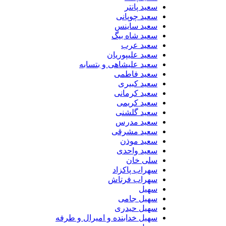
سعید پانتر
سعید چوپانی
سعید ساینس
سعید شاه بیگ
سعید عرب
سعید علیپوریان
سعید علیشاهی و بتسابه
سعید فاطمی
سعید کبیری
سعید کرمانی
سعید کریمی
سعید گلشنی
سعید مدرس
سعید مشرقی
سعید موذن
سعید واحدی
سلی خان
سهراب پاکزاد
سهراب فرتاش
سهیل
سهیل جامی
سهیل حیدری
سهیل خدابنده و امیرال و طرفه