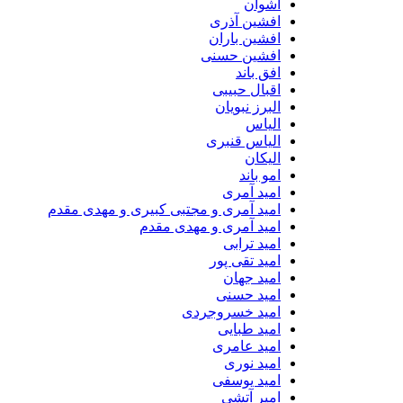
اشوان
افشین آذری
افشین باران
افشین حسنی
افق باند
اقبال حبیبی
البرز نبویان
الیاس
الیاس قنبرى
الیکان
امو باند
امید آمری
امید آمری و مجتبی کبیری و مهدى مقدم
امید آمری و مهدی مقدم
امید ترابی
امید تقی پور
امید جهان
امید حسنی
امید خسروجردی
امید طبایی
امید عامری
امید نوری
امید یوسفی
امیر آتشی