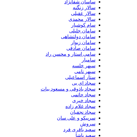
ساسان شفانژاد
سالار زنگنه
سالار عقیلی
سالار محمدی
سام کوشیار
سامان جلیلی
سامان دولتشاهی
سامان زیوار
سامان صادقی
سامی استار و محسن راد
سامیار
سپهر خلسه
سپهر نامی
ستار اسماعیلی
سجاد ای بی
سجاد باذوقی و مسعود بیات
سجاد حاتمی
سجاد خیری
سجاد غلام زاده
سجاد نجفیان
سرپیکو و علی سان
سروش
سعید باقری فرد
سعید پاشا