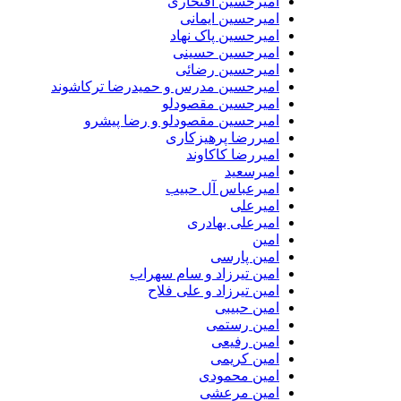
امیرحسین افتخاری
امیرحسین ایمانی
امیرحسین پاک نهاد
امیرحسین حسینی
امیرحسین رضائی
امیرحسین مدرس و حمیدرضا ترکاشوند
امیرحسین مقصودلو
امیرحسین مقصودلو و رضا پیشرو
امیررضا پرهیزکاری
امیررضا کاکاوند
امیرسعید
امیرعباس آل حبیب
امیرعلی
امیرعلی بهادری
امین
امین پارسی
امین تیرزاد و سام سهراب
امین تیرزاد و علی فلاح
امین حبیبی
امین رستمی
امین رفیعی
امین کریمی
امین محمودی
امین مرعشی