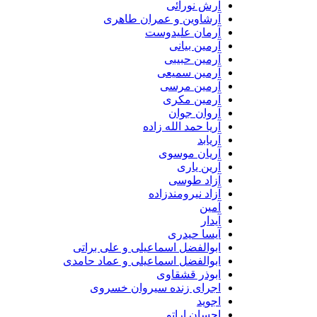
آرش نورائی
آرشاوین و عمران طاهری
آرمان علیدوست
آرمین بیانی
آرمین حبیبی
آرمین سمیعی
آرمین مرسی
آرمین مکری
آروان جوان
آریا حمد الله زاده
آریابد
آریان موسوی
آرین یاری
آزاد طوسی
آزاد نیرومندزاده
آمین
آیدار
آیسا حیدری
ابوالفضل اسماعیلی و علی براتی
ابوالفضل اسماعیلی و عماد حامدی
ابوذر قشقاوی
اجرای زنده سیروان خسروی
اجوید
احسان اراتو