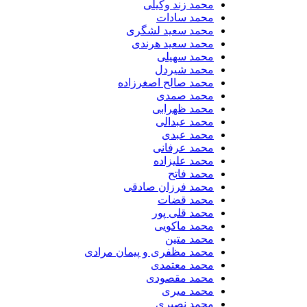
محمد زند وکیلی
محمد سادات
محمد سعید لشگری
محمد سعید هرندی
محمد سهیلی
​محمد شیردل
محمد صالح اصغرزاده
محمد صمدی
محمد ظهرابی
محمد عبدالی
محمد عبدی
محمد عرفانی
محمد علیزاده
محمد فاتح
محمد فرزان صادقی
محمد قضات
محمد قلی پور
محمد ماکویی
محمد متین
محمد مظفری و پیمان مرادی
محمد معتمدی
محمد مقصودی
محمد میری
محمد نصیری