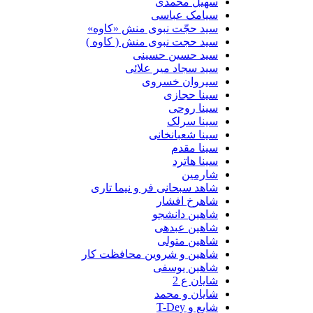
سهیل محمدی
سیامک عباسی
سید حجّت نبوی منش «کاوه»
سید حجت نبوی منش ( کاوه )
سید حسین حسینى
سید سجاد میر علائی
سیروان خسروی
سینا حجازی
سینا روحی
سینا سرلک
سینا شعبانخانی
سینا مقدم
سینا هاترد
شارمین
شاهد سبحانی فر و نیما تاری
شاهرخ افشار
شاهین دانشجو
شاهین عبدهی
شاهین متولی
شاهین و شروین محافظت کار
شاهین یوسفی
شایان ع 2
شایان و محمد
شایع و T-Dey