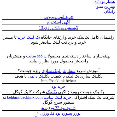
3
ئو
خرید آنتی ویروس
آگهی استخدام
لایسنس نود32 ورژن 13
 کامل بک‌لینک خرید و ارتقای جایگاه
بک لینک خرید
تا مسیر
خرید و دریافت لینک ساده‌تر شود
‌سازی ساختار دسته‌بندی محصولات
seo سایت
و مشتریان
راحت‌تر محصول مورد نظر را بیابند
آموزش سریع
سفارش لینک سازی
ویژه چیست؟
کلینک سازی بک لینک با کیفیت
بکلینک دائمی
با هدف
http://backlink.behtar
خرید نود
لینک چیست رپورتاژ اگهی
بکلینک
شرکت کلیک گوگل
 لینک اشتراکی
خرید لینک سایت behtarinbacklink.com
به
منظور سرچ گوگل
دانلود نود 32 ورژن 4
یوزر پسورد نود 32 ورژن 4