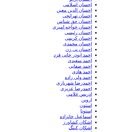
احسان اسلامی
احسان الدین معین
احسان تهرانچی
احسان حق شناس
احسان خواجه امیری
احسان رئیسی
احسان کریمی
احسان محمدی
احسان نی زن
احمد ابوذر خانی فرد
احمد سعیدی
احمد صفایی
احمد هادی
احمد ولی زاده
احمدرضا شهریاری
احمدرضا عزیزی
ادریس غلامی
اروین
استون
استونا
اسماعیل خانزاده
اشکان کشاورز
اشکان کینگ