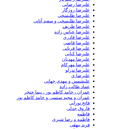
علیرضا رضایی
علیرضا روزگار
علیرضا طلیسچی
علیرضا طلیسچی و سعید آتانی
علیرضا ظریف
علیرضا عباس زاده
علیرضا قادری
علیرضا قاضی
علیرضا قربانی
علیرضا کیایی
علیرضا مهدیان
علیرضا مهرکام
علیرضا ندرلو
علیرضا ی
علیشمس و مهدی جهانی
عماد طالب زاده
عمران ، حامد کاظم پور ، نیما حنجر
عمران و مجید سنسی و حامد کاظم پور
فاتح نورایی
فاروق جدلی
فاطمه
فاطمه و رضا شیری
فربد بیهقی