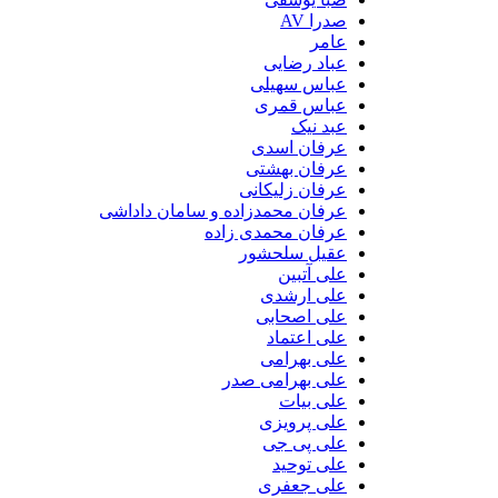
صدرا AV
عامر
عباد رضایی
عباس سهیلی
عباس قمری
عبد نیک
عرفان اسدی
عرفان بهشتی
عرفان زلیکانی
عرفان محمدزاده و سامان داداشی
عرفان محمدی زاده
عقیل سلحشور
علی آتبین
علی ارشدی
علی اصحابی
علی اعتماد
علی بهرامی
علی بهرامی صدر
علی بیات
علی پرویزی
علی پی جی
علی توحید
علی جعفری