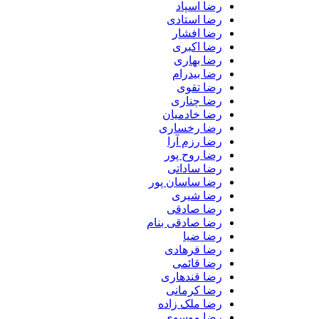
رضا اسپاد
رضا استادی
رضا افشار
رضا اکبری
رضا بهاری
رضا بیدرام
رضا تقوی
رضا چناری
رضا خادمیان
رضا رخساری
رضا رزم آرا
رضا روح پور
رضا ساداتی
رضا ساسان پور
رضا شیری
رضا صادقی
رضا صادقی بنام
رضا ضیا
رضا فرهادی
رضا قائمی
رضا قندهاری
رضا کرمانی
رضا ملک زاده
رضا موسوی