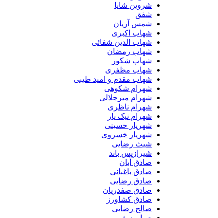
شروین شایا
شفق
شمس آریان
شهاب اکبری
شهاب الدین شفائی
شهاب رمضان
شهاب شکور
شهاب مظفری
شهاب مقدم و امید طیبی
شهرام شکوهی
شهرام میرجلالی
شهرام ناظری
شهرام نیک یار
شهریار حسینی
شهریار خسروی
شیث رضایی
شیرازیس باند
صادق آبان
صادق باغبانی
صادق رضایی
صادق صفدریان
صادق کشاورز
صالح رضایی
صبا یوسفی