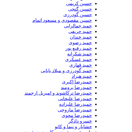
حسین کریمی
حسین گنجی
حسین گودرزی
حسین مقصودی و مسعود اتمام
حمید جمالزایی
حمید حریفی
حمید خندان
حمید رضوی
حمید رفیع پور
حمید شکرانه
حمید عسکری
حمید قهاری
حمید گودرزی و میلاد بابایی
حمید هیراد
حمیدرضا اکبری
حمیدرضا برومند
حمیدرضا ترکاشوند و امیریل ارجمند
حمیدرضا علیخانی
حمیدرضا علیزاده
حمیدرضا مازوچی
حمیدرضا محوی
خسرو دادگر
خشایار و نیما و کانو