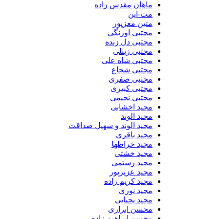
ماهان مقدس زاده
مت-این
متین معزپور
مجتبی اورنگی
مجتبی دل زنده
مجتبی زینلی
مجتبی شاه علی
مجتبی شجاع
مجتبی صفری
مجتبی کبیری
مجتبی نجیمی
مجید اخشابی
مجید الوند‎
مجید الوند و سهیل صداقت
مجید باقری
مجید خراطها
مجید خشتی
مجید رستمی
مجید عزیزپور
مجید کریم زاده
مجید نوری
مجید یحیایی
محسن ابراری
محسن ابراهیم زاده