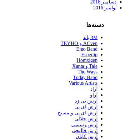
دسامبر 2016
نوامبر 2016
دسته‌ها
3M باند
ACven و TEYHO
Emo Band
Espertip
Homxigen
Tale و Xanta
The Ways
Today Band
Various Artists
آراد
آراو
آرتین تی زد
آرش ای پی
آرش ای پی و مسیح
آرش جلالی
آرش رستمی
آرش قالیچی
آرش کایان