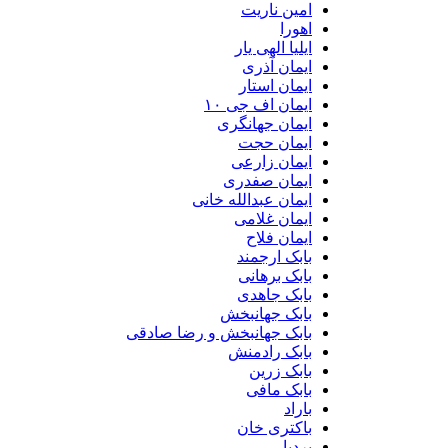
امین ناریت
اهورا
ایلیا الهی یار
ایمان آذری
ایمان استار
ایمان اف جی ۱۰
ایمان جهانگری
ایمان حجت
ایمان زارعی
ایمان صفدری
ایمان عبدالله خانی
ایمان غلامی
ایمان فلاح
بابک ارجمند
بابک برهانی
بابک جاهدی
بابک جهانبخش
بابک جهانبخش و رضا صادقی
بابک رادمنش
بابک زرین
بابک مافی
باراد
باکتری خان
بردیا