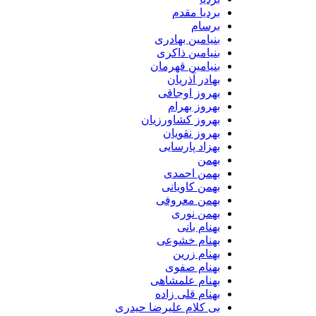
بردیا مقدم
برسام
بنیامین بهادری
بنیامین ذاکری
بنیامین قهرمان
بهادر آذریان
بهروز اوجاقی
بهروز بهرام
بهروز کشاورزیان
بهروز نقویان
بهزاد پارسایی
بهمن
بهمن احمدی
بهمن کاویانی
بهمن معروفی
بهمن نوری
بهنام بانی
بهنام خشوعی
بهنام زرین
بهنام صفوی
بهنام علمشاهی
بهنام قلی زاده
بی کلام علیرضا حیدری