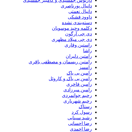
داریوش جمشیدی و کامبیز جمشیدی
دانیال پورناصری
دانیال نعمتی
داوود فشکی
دسته‌بندی نشده
دکلمه وحید موسویان
دی جی آرگون
دی جی میلاد مظهری
راستین وقاری
راشا
رامتین دلیران
رامتین ریسمان و مصطفی باقری
رامسز
رامین بی باک
رامین بی باک و کاروئل
رامین فاخری
رامین میرزادی
رحیم جوانمردی
رحیم شهریاری
رستاک
رسول کرد
رشید سینایی
رضا احسانی
رضا احمدی