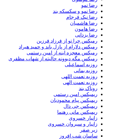
رضا نمو
رضا نمو و سکسکه بند
رضا نیک فرجام
رضا هاشمیان
رضا هامون
رضا یزدانی
رمیکس چرا تو از فرزاد فرزین
رمیکس دلارام از پازل باند و حمید هیراد
رمیکس معجزه اینه از امین رستمی
رمیکس مگه دیوونه حالیته از شهاب مظفری
روزبه اسماعیلی
روزبه بمانی
روزبه نعمت اللهی
روزبه نعمت الهی
روناک بند
ریمیکس امین رستمی
ریمیکس پیام محمودیان
ریمیکس جی دال
ریمیکس مانی رهنما
زانیار خسروی
زانیار و سیروان خسروی
زیر صفر
ساسان شب افروز