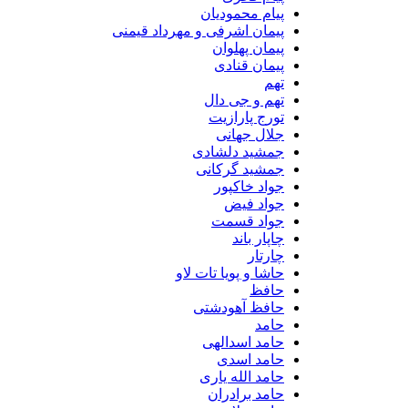
پیام محمودیان
پیمان اشرفی و مهرداد قیمنی
پیمان پهلوان
پیمان قنادی
تهم
تهم و جی دال
تورج پارازیت
جلال جهانی
جمشید دلشادی
جمشید گرکانی
جواد خاکپور
جواد فیض
جواد قسمت
چاپار باند
چارتار
حاشا و پویا تات لاو
حافظ
حافظ آهودشتی
حامد
حامد اسدالهی
حامد اسدی
حامد الله یاری
حامد برادران