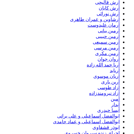
آرش قالیچی
آرش کایان
آرش نورائی
آرشاوین و عمران طاهری
آرمان علیدوست
آرمین بیانی
آرمین حبیبی
آرمین سمیعی
آرمین مرسی
آرمین مکری
آروان جوان
آریا حمد الله زاده
آریابد
آریان موسوی
آرین یاری
آزاد طوسی
آزاد نیرومندزاده
آمین
آیدار
آیسا حیدری
ابوالفضل اسماعیلی و علی براتی
ابوالفضل اسماعیلی و عماد حامدی
ابوذر قشقاوی
اجرای زنده سیروان خسروی