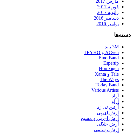
مارس 2017
فوریه 2017
ژانویه 2017
دسامبر 2016
نوامبر 2016
دسته‌ها
3M باند
ACven و TEYHO
Emo Band
Espertip
Homxigen
Tale و Xanta
The Ways
Today Band
Various Artists
آراد
آراو
آرتین تی زد
آرش ای پی
آرش ای پی و مسیح
آرش جلالی
آرش رستمی