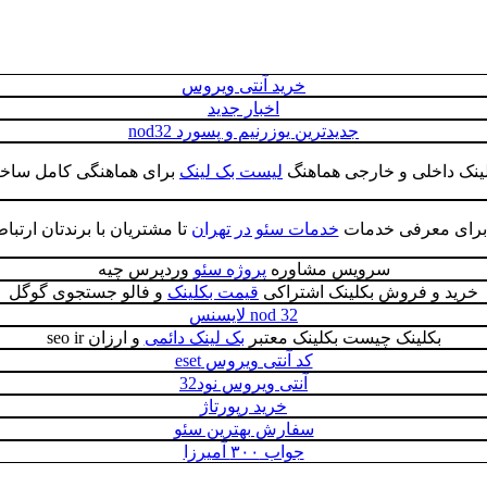
خرید آنتی ویروس
اخبار جدید
جدیدترین یوزرنیم و پسورد nod32
ینک داخلی و خارجی هماهنگ
لیست بک لینک
برای هماهنگی کامل ساخت
ی برای معرفی خدمات
خدمات سئو در تهران
تا مشتریان با برندتان ارتبا
سرویس مشاوره
پروژه سئو
وردپرس چیه
خرید و فروش بکلینک اشتراکی
قیمت بکلینک
و فالو جستجوی گوگل
nod 32 لایسنس
بکلینک چیست بکلینک معتبر
بک لینک دائمی
و ارزان seo ir
کد آنتی ویروس eset
آنتی ویروس نود32
خرید رپورتاژ
سفارش بهترین سئو
جواب ۳۰۰ آمیرزا