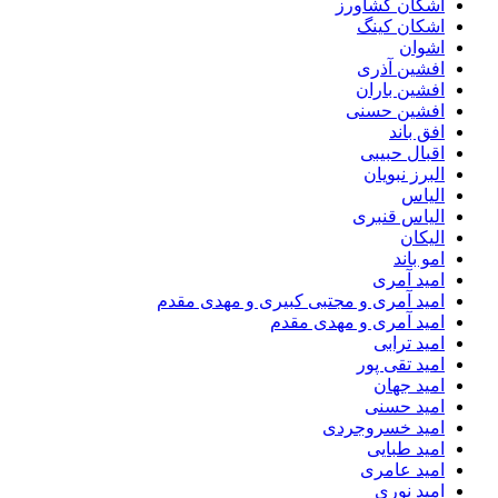
اشکان کشاورز
اشکان کینگ
اشوان
افشین آذری
افشین باران
افشین حسنی
افق باند
اقبال حبیبی
البرز نبویان
الیاس
الیاس قنبرى
الیکان
امو باند
امید آمری
امید آمری و مجتبی کبیری و مهدى مقدم
امید آمری و مهدی مقدم
امید ترابی
امید تقی پور
امید جهان
امید حسنی
امید خسروجردی
امید طبایی
امید عامری
امید نوری