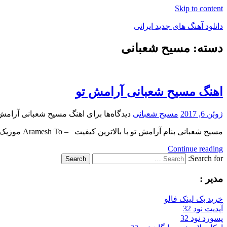
Skip to content
دانلود آهنگ های جدید ایرانی
دسته: مسیح شعبانی
دانلود
فول
آلبوم
موزیک
اهنگ مسیح شعبانی آرامش تو
ژوئن 6, 2017
مسیح شعبانی
دیدگاه‌ها
برای اهنگ مسیح شعبانی آرامش
مسیح شعبانی بنام آرامش تو با بالاترین کیفیت – Aramesh To موزیک : مسیح شعبانی , گیتار : جواد عامرى
Continue reading
Search for:
Search
مدیر :
خرید بک لینک فالو
آپدیت نود 32
پسورد نود 32