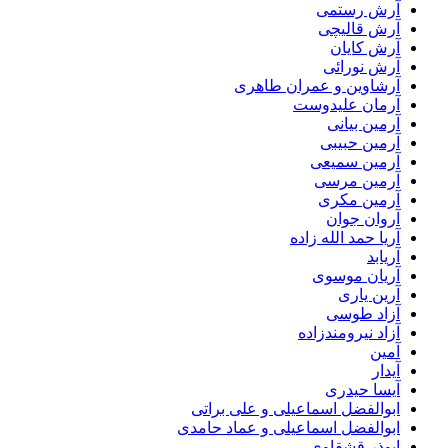
آرش رستمی
آرش قالیچی
آرش کایان
آرش نورائی
آرشاوین و عمران طاهری
آرمان علیدوست
آرمین بیانی
آرمین حبیبی
آرمین سمیعی
آرمین مرسی
آرمین مکری
آروان جوان
آریا حمد الله زاده
آریابد
آریان موسوی
آرین یاری
آزاد طوسی
آزاد نیرومندزاده
آمین
آیدار
آیسا حیدری
ابوالفضل اسماعیلی و علی براتی
ابوالفضل اسماعیلی و عماد حامدی
ابوذر قشقاوی