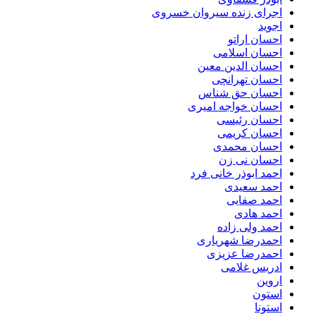
اجرای زنده سیروان خسروی
اجوید
احسان اراتو
احسان اسلامی
احسان الدین معین
احسان تهرانچی
احسان حق شناس
احسان خواجه امیری
احسان رئیسی
احسان کریمی
احسان محمدی
احسان نی زن
احمد ابوذر خانی فرد
احمد سعیدی
احمد صفایی
احمد هادی
احمد ولی زاده
احمدرضا شهریاری
احمدرضا عزیزی
ادریس غلامی
اروین
استون
استونا