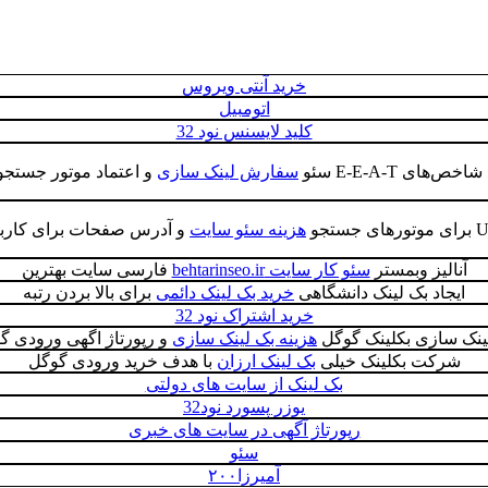
خرید آنتی ویروس
اتومبیل
کلید لایسنس نود 32
های E‑E‑A‑T سئو
سفارش لینک سازی
و اعتماد موتور جستجو 
هزینه سئو سایت
و آدرس صفحات برای کاربر
آنالیز وبمستر
سئو کار سایت behtarinseo.ir
فارسی سایت بهترین
ایجاد بک لینک دانشگاهی
خرید بک لینک دائمی
برای بالا بردن رتبه
خرید اشتراک نود 32
ینک سازی بکلینک گوگل
هزینه بک لینک سازی
و رپورتاژ اگهی ورودی گ
شرکت بکلینک خیلی
بک لینک ارزان
با هدف خرید ورودی گوگل
بک لینک از سایت های دولتی
یوزر پسورد نود32
رپورتاژ آگهی در سایت‌ های خبری
سئو
آمیرزا۲۰۰