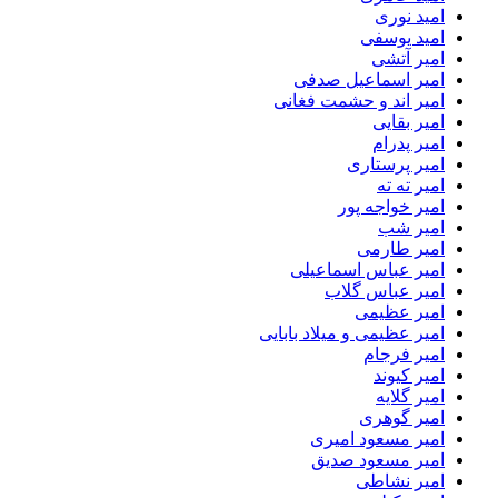
امید نوری
امید یوسفی
امیر آتشی
امیر اسماعیل صدفی
امیر اند و حشمت فغانی
امیر بقایی
امیر پدرام
امیر پرستاری
امیر ته ته
امیر خواجه پور
امیر شب
امیر طارمی
امیر عباس اسماعیلی
امیر عباس گلاب
امیر عظیمی
امیر عظیمی و میلاد بابایی
امیر فرجام
امیر کیوند
امیر گلایه
امیر گوهری
امیر مسعود امیری
امیر مسعود صدیق
امیر نشاطی