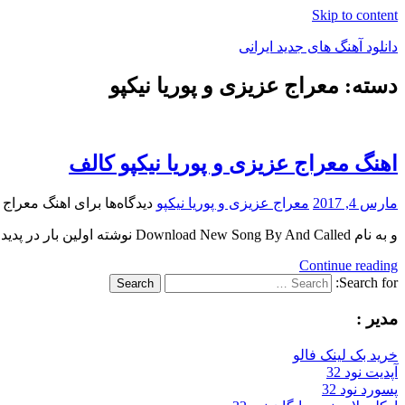
Skip to content
دانلود آهنگ های جدید ایرانی
دسته: معراج عزیزی و پوریا نیکپو
دانلود
فول
آلبوم
موزیک
اهنگ معراج عزیزی و پوریا نیکپو کالف
مارس 4, 2017
معراج عزیزی و پوریا نیکپو
دیدگاه‌ها
برای اهنگ معراج ع
و به نام Download New Song By And Called نوشته اولین بار در پدیدار شد.
Continue reading
Search for:
Search
مدیر :
خرید بک لینک فالو
آپدیت نود 32
پسورد نود 32