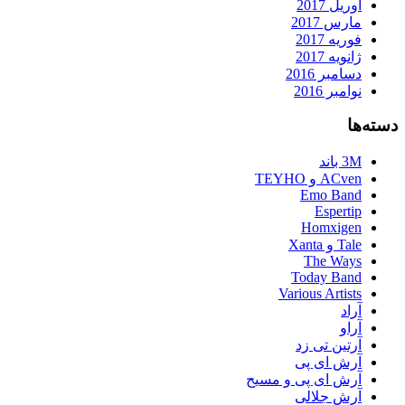
آوریل 2017
مارس 2017
فوریه 2017
ژانویه 2017
دسامبر 2016
نوامبر 2016
دسته‌ها
3M باند
ACven و TEYHO
Emo Band
Espertip
Homxigen
Tale و Xanta
The Ways
Today Band
Various Artists
آراد
آراو
آرتین تی زد
آرش ای پی
آرش ای پی و مسیح
آرش جلالی