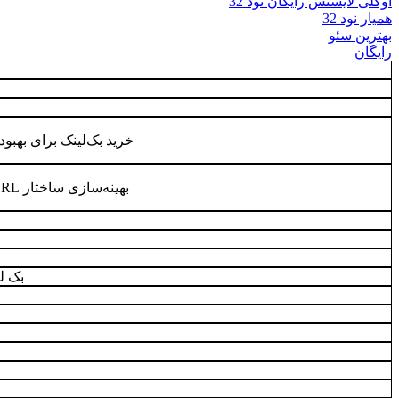
اوکلی لایسنس رایگان نود 32
همیار نود 32
بهترین سئو
رایگان
خرید بک‌لینک برای بهبود شاخص‌
بهینه‌سازی ساختار URL برای موتورهای جستجو
بک ل