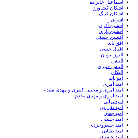
اسماعیل خانزاده
اشکان کشاورز
اشکان کینگ
اشوان
افشین آذری
افشین باران
افشین حسنی
افق باند
اقبال حبیبی
البرز نبویان
الیاس
الیاس قنبرى
الیکان
امو باند
امید آمری
امید آمری و مجتبی کبیری و مهدى مقدم
امید آمری و مهدی مقدم
امید ترابی
امید تقی پور
امید جهان
امید حسنی
امید خسروجردی
امید طبایی
امید عامری