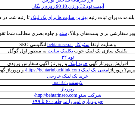
آپدیت نود 32 ورژن 10 90 روزه رایگان
 بلندمدت برای ثبات رتبه
بهترین سایت ها برای بک لینک
تا رتبه شما در
اویر سفارشی برای پست‌های وبلاگ
سئو
و جلوه بصری مطالب شما تقو
وبسایت ارتقا
سئو کار behtarinseo.ir
انگلیسی SEO
بکلینک سازی بک لینک خوب
بکلینک سایت
به منظور اول گوگل
نود ۳۲
افزایش رپورتاژآگهی
خرید لینک
و رپورتاژ اگهی سفارش ورودی
ریم؟ رپورتاژآ
معنی بک لینک https://behtarinbacklink.com/
و رپورتاژاگه
خرید بک لینک خارجی
لایسنس nod 32
رپورتاژ
شرکت سئو http://behtarinseo.com/
جواب بازی آمیرزا مرحله ۶۰۰ تا ۶۹۹