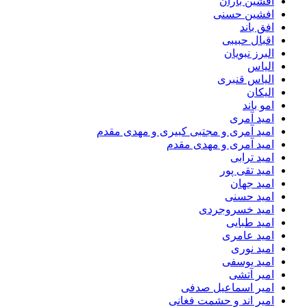
افشین باران
افشین حسنی
افق باند
اقبال حبیبی
البرز نبویان
الیاس
الیاس قنبرى
الیکان
امو باند
امید آمری
امید آمری و مجتبی کبیری و مهدى مقدم
امید آمری و مهدی مقدم
امید ترابی
امید تقی پور
امید جهان
امید حسنی
امید خسروجردی
امید طبایی
امید عامری
امید نوری
امید یوسفی
امیر آتشی
امیر اسماعیل صدفی
امیر اند و حشمت فغانی