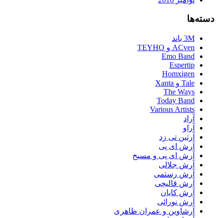
دسته‌ها
3M باند
ACven و TEYHO
Emo Band
Espertip
Homxigen
Tale و Xanta
The Ways
Today Band
Various Artists
آراد
آراو
آرتین تی زد
آرش ای پی
آرش ای پی و مسیح
آرش جلالی
آرش رستمی
آرش قالیچی
آرش کایان
آرش نورائی
آرشاوین و عمران طاهری