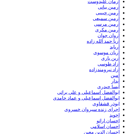
آرمان علیدوست
آرمین بیانی
آرمین حبیبی
آرمین سمیعی
آرمین مرسی
آرمین مکری
آروان جوان
آریا حمد الله زاده
آریابد
آریان موسوی
آرین یاری
آزاد طوسی
آزاد نیرومندزاده
آمین
آیدار
آیسا حیدری
ابوالفضل اسماعیلی و علی براتی
ابوالفضل اسماعیلی و عماد حامدی
ابوذر قشقاوی
اجرای زنده سیروان خسروی
اجوید
احسان اراتو
احسان اسلامی
احسان الدین معین