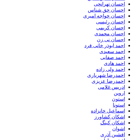
احسان تهرانچی
احسان حق شناس
احسان خواجه امیری
احسان رئیسی
احسان کریمی
احسان محمدی
احسان نی زن
احمد ابوذر خانی فرد
احمد سعیدی
احمد صفایی
احمد هادی
احمد ولی زاده
احمدرضا شهریاری
احمدرضا عزیزی
ادریس غلامی
اروین
استون
استونا
اسماعیل خانزاده
اشکان کشاورز
اشکان کینگ
اشوان
افشین آذری