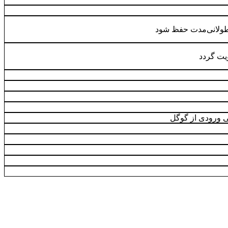
 طولانی‌مدت حفظ شود
یت گردد
ی ورودی از گوگل