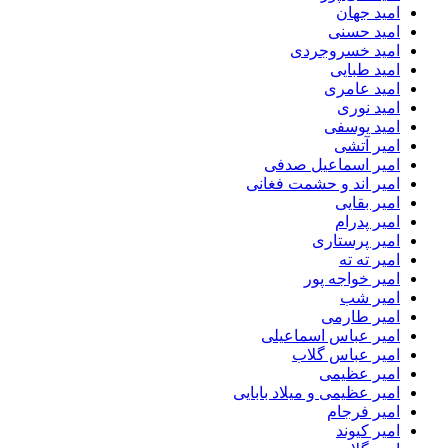
امید جهان
امید حسنی
امید خسروجردی
امید طبایی
امید عامری
امید نوری
امید یوسفی
امیر آتشی
امیر اسماعیل صدفی
امیر اند و حشمت فغانی
امیر بقایی
امیر پدرام
امیر پرستاری
امیر ته ته
امیر خواجه پور
امیر شب
امیر طارمی
امیر عباس اسماعیلی
امیر عباس گلاب
امیر عظیمی
امیر عظیمی و میلاد بابایی
امیر فرجام
امیر کیوند