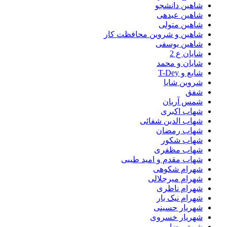
شاهین دانشجو
شاهین عبدهی
شاهین متولی
شاهین و شروین محافظت کار
شاهین یوسفی
شایان ع 2
شایان و محمد
شایع و T-Dey
شروین شایا
شفق
شمس آریان
شهاب اکبری
شهاب الدین شفائی
شهاب رمضان
شهاب شکور
شهاب مظفری
شهاب مقدم و امید طیبی
شهرام شکوهی
شهرام میرجلالی
شهرام ناظری
شهرام نیک یار
شهریار حسینی
شهریار خسروی
شیث رضایی