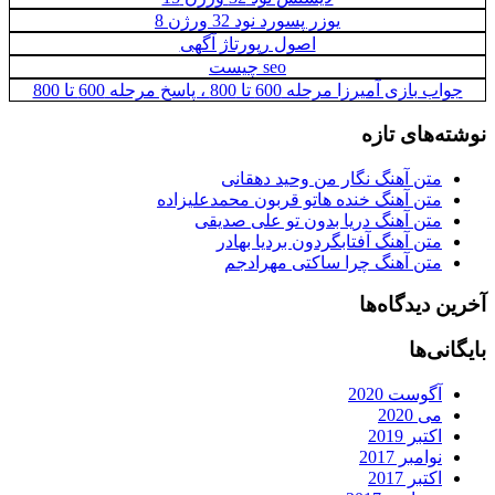
یوزر پسورد نود 32 ورژن 8
اصول رپورتاژ آگهی
seo چيست
جواب بازی آمیرزا مرحله 600 تا 800 ، پاسخ مرحله 600 تا 800
نوشته‌های تازه
متن آهنگ نگار من وحید دهقانی
متن آهنگ خنده هاتو قربون محمدعلیزاده
متن آهنگ دریا بدون تو علی صدیقی
متن آهنگ آفتابگردون بردیا بهادر
متن آهنگ چرا ساکتی مهرادجم
آخرین دیدگاه‌ها
بایگانی‌ها
آگوست 2020
می 2020
اکتبر 2019
نوامبر 2017
اکتبر 2017