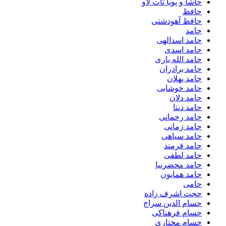
حاشا و پویا تات لاو
حافظ
حافظ آهودشتی
حامد
حامد اسدالهی
حامد اسدی
حامد الله یاری
حامد برادران
حامد پهلان
حامد خوشابی
حامد دلان
حامد دنتا
حامد رحمانی
حامد زمانی
حامد سیاهی
حامد فرمند
حامد لطفی
حامد محضرنیا
حامد همایون
حامی
حجت اشرف زاده
حسام الدین سراج
حسام فرهناکی
حسام مختاری