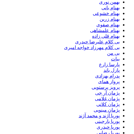
بهمن نوری
بهنام بانی
بهنام خشوعی
بهنام زرین
بهنام صفوی
بهنام علمشاهی
بهنام قلی زاده
بی کلام علیرضا حیدری
بی کلام مهرزاد خواجه امیری
بی من
بیات
پارسا زارع
پازل باند
پدرام بهزادی
پرواز همای
پرویز پرستویی
پژمان آر جی
پژمان غلامی
پژمان کلانی
پژمان مینویی
پوریا آژند و محمد آژند
پوریا بارجینی
پوریا حیدری
پوریا رضایی