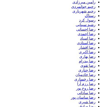
رامین میرزادی
رحیم جوانمردی
رحیم شهریاری
رستاک
رسول کرد
رشید سینایی
رضا احسانی
رضا احمدی
رضا اسپاد
رضا استادی
رضا افشار
رضا اکبری
رضا بهاری
رضا بیدرام
رضا تقوی
رضا چناری
رضا خادمیان
رضا رخساری
رضا رزم آرا
رضا روح پور
رضا ساداتی
رضا ساسان پور
رضا شیری
رضا صادقی