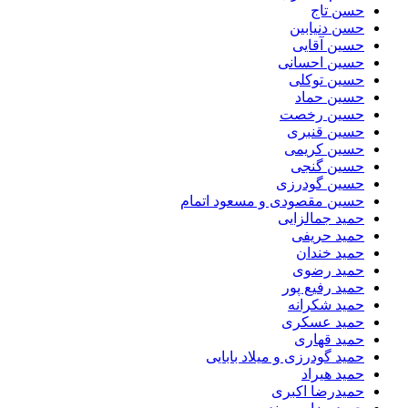
حسن تاج
حسن دنیابین
حسین آقایی
حسین احسانی
حسین توکلی
حسین حماد
حسین رخصت
حسین قنبری
حسین کریمی
حسین گنجی
حسین گودرزی
حسین مقصودی و مسعود اتمام
حمید جمالزایی
حمید حریفی
حمید خندان
حمید رضوی
حمید رفیع پور
حمید شکرانه
حمید عسکری
حمید قهاری
حمید گودرزی و میلاد بابایی
حمید هیراد
حمیدرضا اکبری