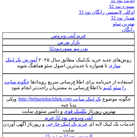
آپدیت نود 32
پسورد نود 32
اوکلی لایسنس رایگان نود 32
همیار نود 32
بهترین سئو
رایگان
خرید آنتی ویروس
بازار بورس
یوزرنیم پسوردنود32
روش‌های جدید خرید بک‌لینک مطابق سال ۲۰۲۵
آموزش بک لینک
سازی
تا همواره با جدیدترین اصول سئو هماهنگ شوید
استفاده از خبرنامه برای اطلاع‌رسانی سریع رویدادها
چگونه سایت
را سئو کنیم
تا اطلاع‌رسانی به مشتریان راحت‌تر انجام شود
چگونه موضوع
بک لینک سایت http://behtarinbacklink.com/
ویکی
پدیا چیه
بهترین رپورتاژ
بکلینک قوی
و دائمی سئوی سایت
آنتی ویروس نود 32 خرید
خدمات بک لینک لایه ای
خرید بک لینک خارجی
و رپورتاژ اگهی آوردن
سایت
لایسنس نود 32 ورژن 15