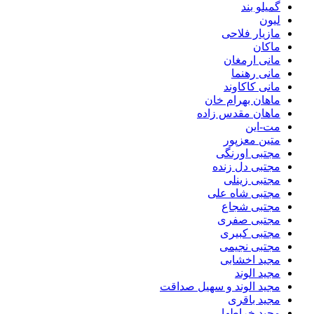
گمیلو بند
لیون
مازیار فلاحی
ماکان
مانی ارمغان
مانی رهنما
مانی کاکاوند
ماهان بهرام خان
ماهان مقدس زاده
مت-این
متین معزپور
مجتبی اورنگی
مجتبی دل زنده
مجتبی زینلی
مجتبی شاه علی
مجتبی شجاع
مجتبی صفری
مجتبی کبیری
مجتبی نجیمی
مجید اخشابی
مجید الوند‎
مجید الوند و سهیل صداقت
مجید باقری
مجید خراطها