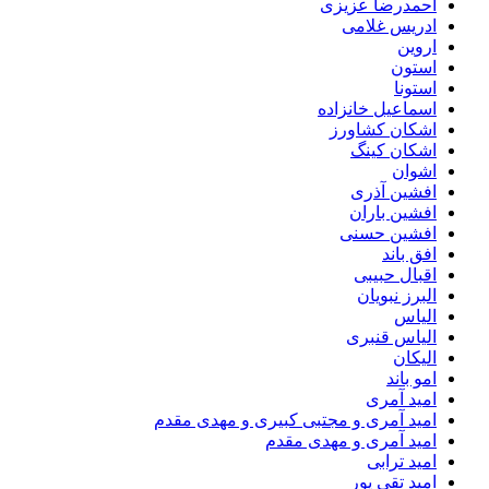
احمدرضا عزیزی
ادریس غلامی
اروین
استون
استونا
اسماعیل خانزاده
اشکان کشاورز
اشکان کینگ
اشوان
افشین آذری
افشین باران
افشین حسنی
افق باند
اقبال حبیبی
البرز نبویان
الیاس
الیاس قنبرى
الیکان
امو باند
امید آمری
امید آمری و مجتبی کبیری و مهدى مقدم
امید آمری و مهدی مقدم
امید ترابی
امید تقی پور