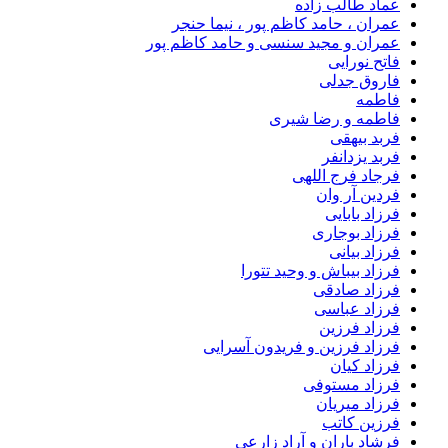
عماد طالب زاده
عمران ، حامد کاظم پور ، نیما حنجر
عمران و مجید سنسی و حامد کاظم پور
فاتح نورایی
فاروق جدلی
فاطمه
فاطمه و رضا شیری
فربد بیهقی
فربد یزدانفر
فرجاد فرج اللهی
فردین آر وان
فرزاد بابایی
فرزاد بوجاری
فرزاد بیانی
فرزاد بیباش و وحید تتورا
فرزاد صادقی
فرزاد عباسی
فرزاد فرزین
فرزاد فرزین و فریدون آسرایی
فرزاد کیان
فرزاد مستوفی
فرزاد میریان
فرزین کاتب
فرشاد باران و آراد زارعی