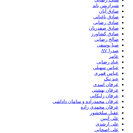
شیرازیس باند
صادق آبان
صادق باغبانی
صادق رضایی
صادق صفدریان
صادق کشاورز
صالح رضایی
صبا یوسفی
صدرا AV
عامر
عباد رضایی
عباس سهیلی
عباس قمری
عبد نیک
عرفان اسدی
عرفان بهشتی
عرفان زلیکانی
عرفان محمدزاده و سامان داداشی
عرفان محمدی زاده
عقیل سلحشور
علی آتبین
علی ارشدی
علی اصحابی