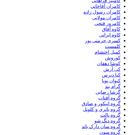
کامبیز فراهانی
کامران آقاخانی
کامران رسول زاده
کامران مولایی
کامروز فتحی
کاوه آفاق
کاوه ایرانی
کسری حرمتی پور
کلمست
کمیل احتشام
کوروش
کوشا دهقان
کی آرش
کیا دپرس
کیوان پویا
گرام بند
گرشا رضایی
گروه آفتاب
گروه اپیکور و صادق
گروه باتری و کلونل
گروه پالت
گروه دنگ شو
گروه سان دارک باند
گروه سون