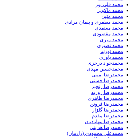
محمد قلی پور
محمد ماکویی
محمد متین
محمد مظفری و پیمان مرادی
محمد معتمدی
محمد مقصودی
محمد میری
محمد نصیری
محمد نورنیا
محمد یاوری
محمدجواد درجزی
محمدحسین مهدی
محمدرضا امینی
محمدرضا حسنی
محمدرضا رنجبر
محمدرضا روزبه
محمدرضا طاهری
محمدرضا فروتن
محمدرضا گلزار
محمدرضا مقدم
محمدرضا مهابادیان
محمدرضا هدایتی
محمدعلی محمودی (رادمان)