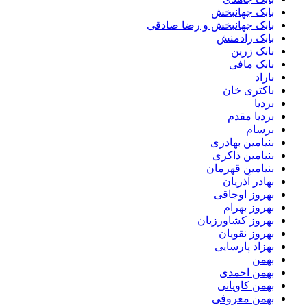
بابک جهانبخش
بابک جهانبخش و رضا صادقی
بابک رادمنش
بابک زرین
بابک مافی
باراد
باکتری خان
بردیا
بردیا مقدم
برسام
بنیامین بهادری
بنیامین ذاکری
بنیامین قهرمان
بهادر آذریان
بهروز اوجاقی
بهروز بهرام
بهروز کشاورزیان
بهروز نقویان
بهزاد پارسایی
بهمن
بهمن احمدی
بهمن کاویانی
بهمن معروفی