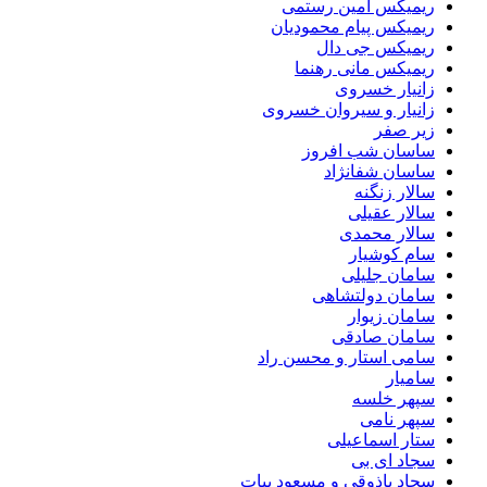
ریمیکس امین رستمی
ریمیکس پیام محمودیان
ریمیکس جی دال
ریمیکس مانی رهنما
زانیار خسروی
زانیار و سیروان خسروی
زیر صفر
ساسان شب افروز
ساسان شفانژاد
سالار زنگنه
سالار عقیلی
سالار محمدی
سام کوشیار
سامان جلیلی
سامان دولتشاهی
سامان زیوار
سامان صادقی
سامی استار و محسن راد
سامیار
سپهر خلسه
سپهر نامی
ستار اسماعیلی
سجاد ای بی
سجاد باذوقی و مسعود بیات