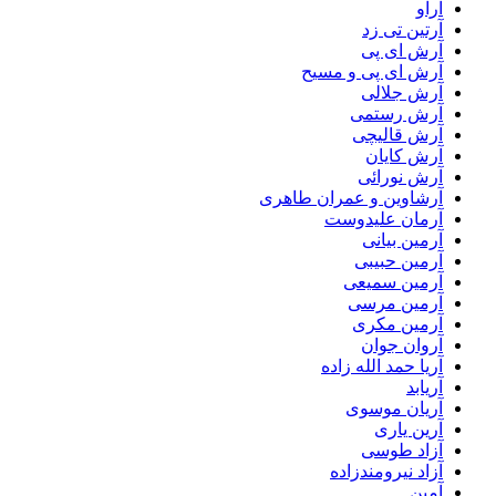
آراو
آرتین تی زد
آرش ای پی
آرش ای پی و مسیح
آرش جلالی
آرش رستمی
آرش قالیچی
آرش کایان
آرش نورائی
آرشاوین و عمران طاهری
آرمان علیدوست
آرمین بیانی
آرمین حبیبی
آرمین سمیعی
آرمین مرسی
آرمین مکری
آروان جوان
آریا حمد الله زاده
آریابد
آریان موسوی
آرین یاری
آزاد طوسی
آزاد نیرومندزاده
آمین