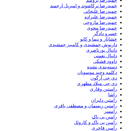
حمیدرضا برومند
حمیدرضا ترکاشوند و امیریل ارجمند
حمیدرضا علیخانی
حمیدرضا علیزاده
حمیدرضا مازوچی
حمیدرضا محوی
خسرو دادگر
خشایار و نیما و کانو
داریوش جمشیدی و کامبیز جمشیدی
دانیال پورناصری
دانیال نعمتی
داوود فشکی
دسته‌بندی نشده
دکلمه وحید موسویان
دی جی آرگون
دی جی میلاد مظهری
راستین وقاری
راشا
رامتین دلیران
رامتین ریسمان و مصطفی باقری
رامسز
رامین بی باک
رامین بی باک و کاروئل
رامین فاخری