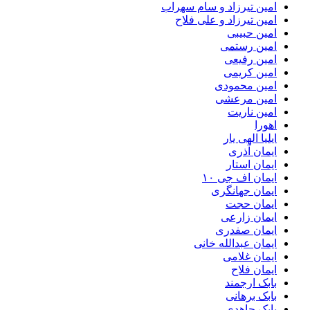
امین تیرزاد و سام سهراب
امین تیرزاد و علی فلاح
امین حبیبی
امین رستمی
امین رفیعی
امین کریمی
امین محمودی
امین مرعشی
امین ناریت
اهورا
ایلیا الهی یار
ایمان آذری
ایمان استار
ایمان اف جی ۱۰
ایمان جهانگری
ایمان حجت
ایمان زارعی
ایمان صفدری
ایمان عبدالله خانی
ایمان غلامی
ایمان فلاح
بابک ارجمند
بابک برهانی
بابک جاهدی