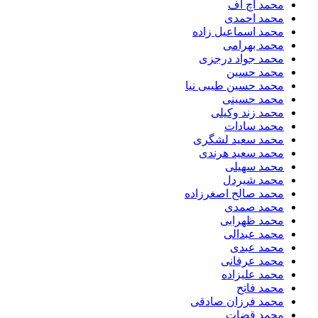
محمد اچ اف
محمد احمدی
محمد اسماعیل زاده
محمد بهرامی
محمد جواد درجزی
محمد حسین
محمد حسین طیبی نیا
محمد حسینی
محمد زند وکیلی
محمد سادات
محمد سعید لشگری
محمد سعید هرندی
محمد سهیلی
​محمد شیردل
محمد صالح اصغرزاده
محمد صمدی
محمد ظهرابی
محمد عبدالی
محمد عبدی
محمد عرفانی
محمد علیزاده
محمد فاتح
محمد فرزان صادقی
محمد قضات