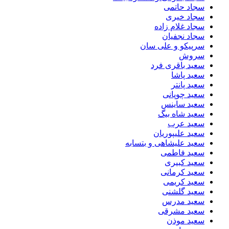
سجاد حاتمی
سجاد خیری
سجاد غلام زاده
سجاد نجفیان
سرپیکو و علی سان
سروش
سعید باقری فرد
سعید پاشا
سعید پانتر
سعید چوپانی
سعید ساینس
سعید شاه بیگ
سعید عرب
سعید علیپوریان
سعید علیشاهی و بتسابه
سعید فاطمی
سعید کبیری
سعید کرمانی
سعید کریمی
سعید گلشنی
سعید مدرس
سعید مشرقی
سعید موذن