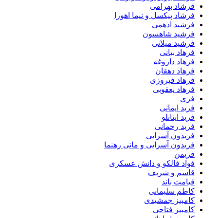
فرشاد بهرامی
فرشاد پیکسل و نیما اهورا
فرشید ادهمی
فرشید شاهسون
فرشید میلانی
فرهاد بیانی
فرهاد داروغه
فرهاد دهقان
فرهاد فیروزی
فرهاد یعقوبی
فری
فرید ایمانی
فرید اینانلو
فرید رحمانی
فریدون آسرایی
فریدون آسرایی و مانی رهنما
فریمن
فواد فالکو و دانش عسکری
قاسم و شریف
قیامت باند
کاظم سلیمانی
کامبیز جمشیدی
کامبیز فتاحی