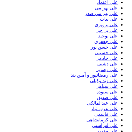
علی اعتماد
علی بهرامی
علی بهرامی صدر
علی بیات
علی پرویزی
علی پی جی
علی توحید
علی جعفری
علی حسن پور
علی حسینی
علی خادمی
علی دشتی
علی رضایی
علی رمضانپور و آمین بند
علی زند وکیلی
علی سپاهی
علی ستوده
علی صدیق
علی عبدالمالکی
علی عرب تبار
علی قاسمی
علی کرمانشاهی
علی لهراسبی
علی مغربی