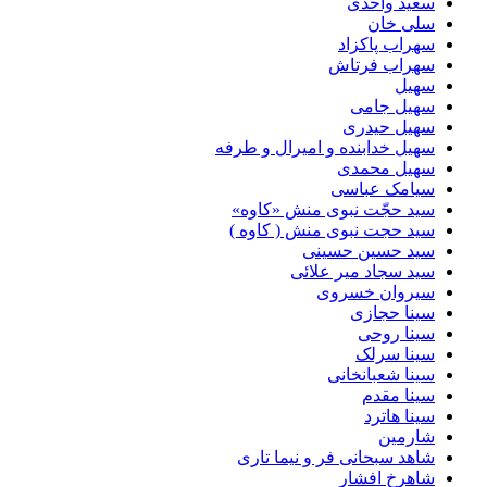
سعید واحدی
سلی خان
سهراب پاکزاد
سهراب فرتاش
سهیل
سهیل جامی
سهیل حیدری
سهیل خدابنده و امیرال و طرفه
سهیل محمدی
سیامک عباسی
سید حجّت نبوی منش «کاوه»
سید حجت نبوی منش ( کاوه )
سید حسین حسینى
سید سجاد میر علائی
سیروان خسروی
سینا حجازی
سینا روحی
سینا سرلک
سینا شعبانخانی
سینا مقدم
سینا هاترد
شارمین
شاهد سبحانی فر و نیما تاری
شاهرخ افشار