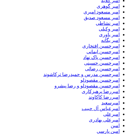
امیر گلایه
امیر گوهری
امیر مسعود امیری
امیر مسعود صدیق
امیر نشاطی
امیر وکیلی
امیر یاوری
امیر یگانه
امیرحسین افتخاری
امیرحسین ایمانی
امیرحسین پاک نهاد
امیرحسین حسینی
امیرحسین رضائی
امیرحسین مدرس و حمیدرضا ترکاشوند
امیرحسین مقصودلو
امیرحسین مقصودلو و رضا پیشرو
امیررضا پرهیزکاری
امیررضا کاکاوند
امیرسعید
امیرعباس آل حبیب
امیرعلی
امیرعلی بهادری
امین
امین پارسی