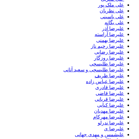
علی ملک پور
علی نظریان
علی یاسینی
علی یگانه
علیرضا آذر
علیرضا آراسته
علیرضا بهمنی
علیرضا رحیم ناز
علیرضا رضایی
علیرضا روزگار
علیرضا طلیسچی
علیرضا طلیسچی و سعید آتانی
علیرضا ظریف
علیرضا عباس زاده
علیرضا قادری
علیرضا قاضی
علیرضا قربانی
علیرضا کیایی
علیرضا مهدیان
علیرضا مهرکام
علیرضا ندرلو
علیرضا ی
علیشمس و مهدی جهانی