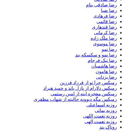
رضا صادقی بنام
رضا ضیا
رضا فرهادی
رضا قائمی
رضا قندهاری
رضا کرمانی
رضا ملک زاده
رضا موسوی
رضا نمو
رضا نمو و سکسکه بند
رضا نیک فرجام
رضا هاشمیان
رضا هامون
رضا یزدانی
رمیکس چرا تو از فرزاد فرزین
رمیکس دلارام از پازل باند و حمید هیراد
رمیکس معجزه اینه از امین رستمی
رمیکس مگه دیوونه حالیته از شهاب مظفری
روزبه اسماعیلی
روزبه بمانی
روزبه نعمت اللهی
روزبه نعمت الهی
روناک بند