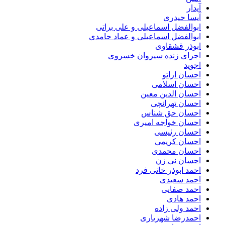
آیدار
آیسا حیدری
ابوالفضل اسماعیلی و علی براتی
ابوالفضل اسماعیلی و عماد حامدی
ابوذر قشقاوی
اجرای زنده سیروان خسروی
اجوید
احسان اراتو
احسان اسلامی
احسان الدین معین
احسان تهرانچی
احسان حق شناس
احسان خواجه امیری
احسان رئیسی
احسان کریمی
احسان محمدی
احسان نی زن
احمد ابوذر خانی فرد
احمد سعیدی
احمد صفایی
احمد هادی
احمد ولی زاده
احمدرضا شهریاری