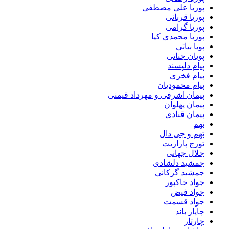
پوریا علی مصطفی
پوریا قربانی
پوریا گرامی
پوریا محمدی کیا
پویا بیاتی
پویان جناتی
پیام دلپسند
پیام فخری
پیام محمودیان
پیمان اشرفی و مهرداد قیمنی
پیمان پهلوان
پیمان قنادی
تهم
تهم و جی دال
تورج پارازیت
جلال جهانی
جمشید دلشادی
جمشید گرکانی
جواد خاکپور
جواد فیض
جواد قسمت
چاپار باند
چارتار