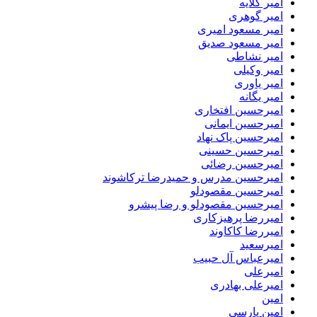
امیر گلایه
امیر گوهری
امیر مسعود امیری
امیر مسعود صدیق
امیر نشاطی
امیر وکیلی
امیر یاوری
امیر یگانه
امیرحسین افتخاری
امیرحسین ایمانی
امیرحسین پاک نهاد
امیرحسین حسینی
امیرحسین رضائی
امیرحسین مدرس و حمیدرضا ترکاشوند
امیرحسین مقصودلو
امیرحسین مقصودلو و رضا پیشرو
امیررضا پرهیزکاری
امیررضا کاکاوند
امیرسعید
امیرعباس آل حبیب
امیرعلی
امیرعلی بهادری
امین
امین پارسی