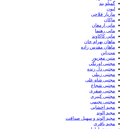
گمیلو بند
لیون
مازیار فلاحی
ماکان
مانی ارمغان
مانی رهنما
مانی کاکاوند
ماهان بهرام خان
ماهان مقدس زاده
مت-این
متین معزپور
مجتبی اورنگی
مجتبی دل زنده
مجتبی زینلی
مجتبی شاه علی
مجتبی شجاع
مجتبی صفری
مجتبی کبیری
مجتبی نجیمی
مجید اخشابی
مجید الوند‎
مجید الوند و سهیل صداقت
مجید باقری