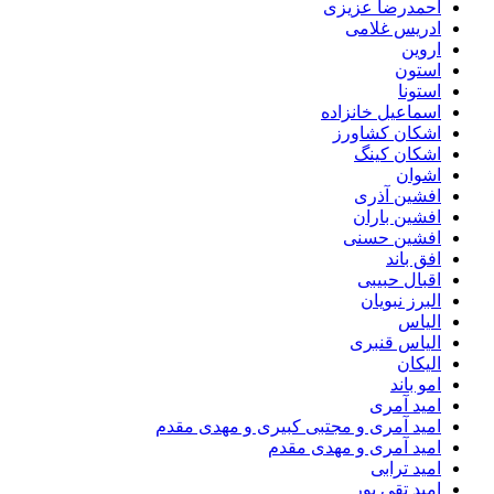
احمدرضا عزیزی
ادریس غلامی
اروین
استون
استونا
اسماعیل خانزاده
اشکان کشاورز
اشکان کینگ
اشوان
افشین آذری
افشین باران
افشین حسنی
افق باند
اقبال حبیبی
البرز نبویان
الیاس
الیاس قنبرى
الیکان
امو باند
امید آمری
امید آمری و مجتبی کبیری و مهدى مقدم
امید آمری و مهدی مقدم
امید ترابی
امید تقی پور