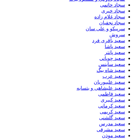
سجاد حاتمی
سجاد خیری
سجاد غلام زاده
سجاد نجفیان
سرپیکو و علی سان
سروش
سعید باقری فرد
سعید پاشا
سعید پانتر
سعید چوپانی
سعید ساینس
سعید شاه بیگ
سعید عرب
سعید علیپوریان
سعید علیشاهی و بتسابه
سعید فاطمی
سعید کبیری
سعید کرمانی
سعید کریمی
سعید گلشنی
سعید مدرس
سعید مشرقی
سعید موذن