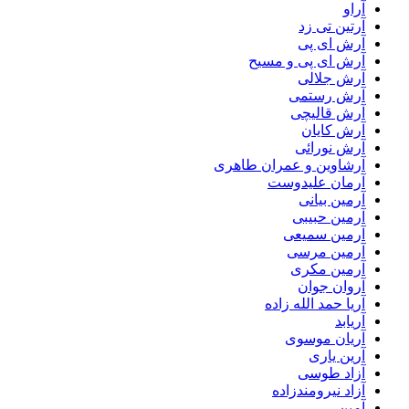
آراو
آرتین تی زد
آرش ای پی
آرش ای پی و مسیح
آرش جلالی
آرش رستمی
آرش قالیچی
آرش کایان
آرش نورائی
آرشاوین و عمران طاهری
آرمان علیدوست
آرمین بیانی
آرمین حبیبی
آرمین سمیعی
آرمین مرسی
آرمین مکری
آروان جوان
آریا حمد الله زاده
آریابد
آریان موسوی
آرین یاری
آزاد طوسی
آزاد نیرومندزاده
آمین