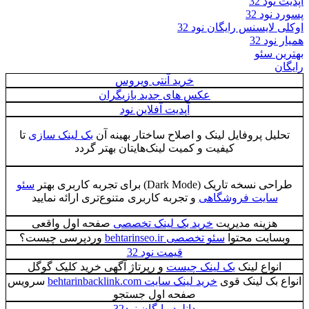
آپدیت نود 32
پسورد نود 32
اوکلی لایسنس رایگان نود 32
همیار نود 32
بهترین سئو
رایگان
خرید آنتی ویروس
عکس های جدید بازیگران
آپدیت آفلاین نود
تحلیل پروفایل لینک و اصلاح ساختار بهینه آن
بک لینک سازی
تا
کیفیت و کمیت لینک‌هایتان بهتر گردد
طراحی نسخه تاریک (Dark Mode) برای تجربه کاربری بهتر
سئو
سایت فروشگاهی
و تجربه کاربری متنوع‌تری ارائه نمایید
هزینه مدیریت
خرید بک لینک تخصصی
صفحه اول واقعی
وبسایت محتوا
سئو تخصصی behtarinseo.ir
وردپرسی چیست؟
قیمت نود 32
انواع لینک
بک لینک چیست
و رپرتاژ آگهی خرید کلیک گوگل
انواع بک لینک قوی
خرید لینک سایت behtarinbacklink.com
سرویس
صفحه اول جستجو
دانلود رایگان نود32