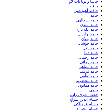
حاشا و پویا تات لاو
حافظ
حافظ آهودشتی
حامد
حامد اسدالهی
حامد اسدی
حامد الله یاری
حامد برادران
حامد پهلان
حامد خوشابی
حامد دلان
حامد دنتا
حامد رحمانی
حامد زمانی
حامد سیاهی
حامد فرمند
حامد لطفی
حامد محضرنیا
حامد همایون
حامی
حجت اشرف زاده
حسام الدین سراج
حسام فرهناکی
حسام مختاری