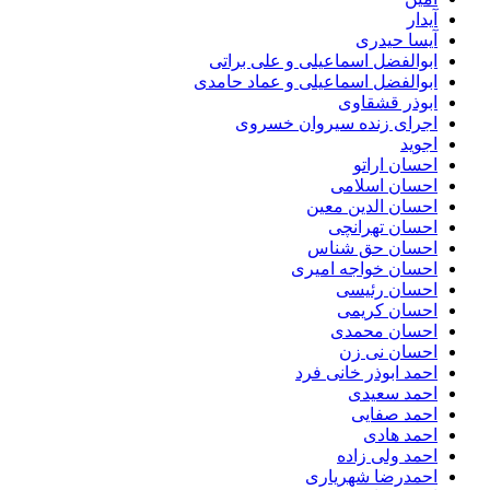
آیدار
آیسا حیدری
ابوالفضل اسماعیلی و علی براتی
ابوالفضل اسماعیلی و عماد حامدی
ابوذر قشقاوی
اجرای زنده سیروان خسروی
اجوید
احسان اراتو
احسان اسلامی
احسان الدین معین
احسان تهرانچی
احسان حق شناس
احسان خواجه امیری
احسان رئیسی
احسان کریمی
احسان محمدی
احسان نی زن
احمد ابوذر خانی فرد
احمد سعیدی
احمد صفایی
احمد هادی
احمد ولی زاده
احمدرضا شهریاری