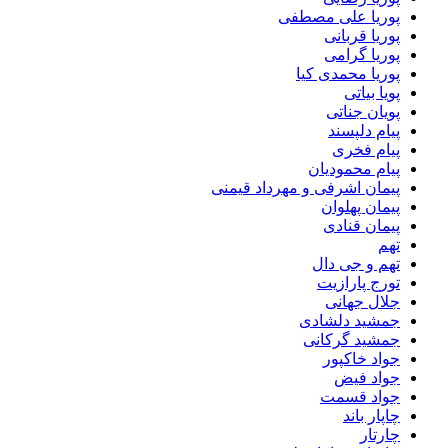
پوریا علی مصطفی
پوریا قربانی
پوریا گرامی
پوریا محمدی کیا
پویا بیاتی
پویان جناتی
پیام دلپسند
پیام فخری
پیام محمودیان
پیمان اشرفی و مهرداد قیمنی
پیمان پهلوان
پیمان قنادی
تهم
تهم و جی دال
تورج پارازیت
جلال جهانی
جمشید دلشادی
جمشید گرکانی
جواد خاکپور
جواد فیض
جواد قسمت
چاپار باند
چارتار