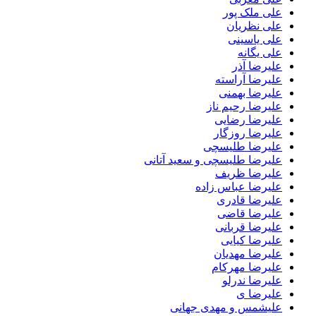
علی ملک پور
علی نظریان
علی یاسینی
علی یگانه
علیرضا آذر
علیرضا آراسته
علیرضا بهمنی
علیرضا رحیم ناز
علیرضا رضایی
علیرضا روزگار
علیرضا طلیسچی
علیرضا طلیسچی و سعید آتانی
علیرضا ظریف
علیرضا عباس زاده
علیرضا قادری
علیرضا قاضی
علیرضا قربانی
علیرضا کیایی
علیرضا مهدیان
علیرضا مهرکام
علیرضا ندرلو
علیرضا ی
علیشمس و مهدی جهانی