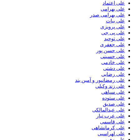
علی اعتماد
علی بهرامی
علی بهرامی صدر
علی بیات
علی پرویزی
علی پی جی
علی توحید
علی جعفری
علی حسن پور
علی حسینی
علی خادمی
علی دشتی
علی رضایی
علی رمضانپور و آمین بند
علی زند وکیلی
علی سپاهی
علی ستوده
علی صدیق
علی عبدالمالکی
علی عرب تبار
علی قاسمی
علی کرمانشاهی
علی لهراسبی
علی مغربی