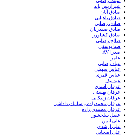
شیث رضایی
شیرازیس باند
صادق آبان
صادق باغبانی
صادق رضایی
صادق صفدریان
صادق کشاورز
صالح رضایی
صبا یوسفی
صدرا AV
عامر
عباد رضایی
عباس سهیلی
عباس قمری
عبد نیک
عرفان اسدی
عرفان بهشتی
عرفان زلیکانی
عرفان محمدزاده و سامان داداشی
عرفان محمدی زاده
عقیل سلحشور
علی آتبین
علی ارشدی
علی اصحابی