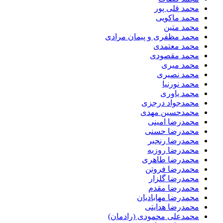
محمد قلی پور
محمد ماکویی
محمد متین
محمد مظفری و پیمان مرادی
محمد معتمدی
محمد مقصودی
محمد میری
محمد نصیری
محمد نورنیا
محمد یاوری
محمدجواد درجزی
محمدحسین مهدی
محمدرضا امینی
محمدرضا حسنی
محمدرضا رنجبر
محمدرضا روزبه
محمدرضا طاهری
محمدرضا فروتن
محمدرضا گلزار
محمدرضا مقدم
محمدرضا مهابادیان
محمدرضا هدایتی
محمدعلی محمودی (رادمان)