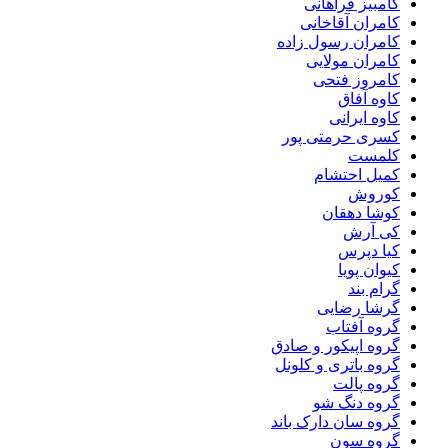
کامبیز فراهانی
کامران آقاخانی
کامران رسول زاده
کامران مولایی
کامروز فتحی
کاوه آفاق
کاوه ایرانی
کسری حرمتی پور
کلمست
کمیل احتشام
کوروش
کوشا دهقان
کی آرش
کیا دپرس
کیوان پویا
گرام بند
گرشا رضایی
گروه آفتاب
گروه اپیکور و صادق
گروه باتری و کلونل
گروه پالت
گروه دنگ شو
گروه سان دارک باند
گروه سون