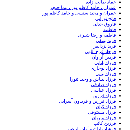
عماد طالب زاده
عمران ، حامد کاظم پور ، نیما حنجر
عمران و مجید سنسی و حامد کاظم پور
فاتح نورایی
فاروق جدلی
فاطمه
فاطمه و رضا شیری
فربد بیهقی
فربد یزدانفر
فرجاد فرج اللهی
فردین آر وان
فرزاد بابایی
فرزاد بوجاری
فرزاد بیانی
فرزاد بیباش و وحید تتورا
فرزاد صادقی
فرزاد عباسی
فرزاد فرزین
فرزاد فرزین و فریدون آسرایی
فرزاد کیان
فرزاد مستوفی
فرزاد میریان
فرزین کاتب
فرشاد باران و آراد زارعی