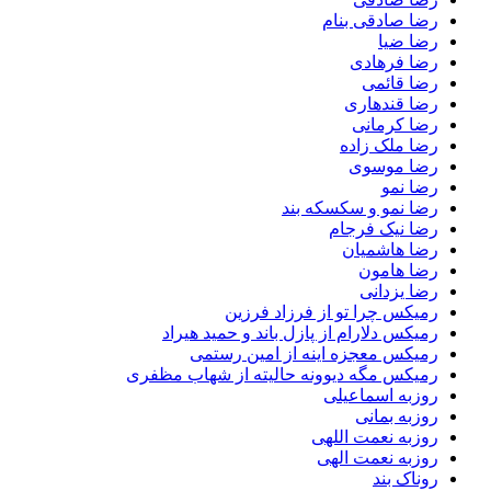
رضا صادقی بنام
رضا ضیا
رضا فرهادی
رضا قائمی
رضا قندهاری
رضا کرمانی
رضا ملک زاده
رضا موسوی
رضا نمو
رضا نمو و سکسکه بند
رضا نیک فرجام
رضا هاشمیان
رضا هامون
رضا یزدانی
رمیکس چرا تو از فرزاد فرزین
رمیکس دلارام از پازل باند و حمید هیراد
رمیکس معجزه اینه از امین رستمی
رمیکس مگه دیوونه حالیته از شهاب مظفری
روزبه اسماعیلی
روزبه بمانی
روزبه نعمت اللهی
روزبه نعمت الهی
روناک بند