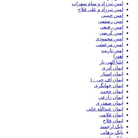
امین تیرزاد و سام سهراب
امین تیرزاد و علی فلاح
امین حبیبی
امین رستمی
امین رفیعی
امین کریمی
امین محمودی
امین مرعشی
امین ناریت
اهورا
ایلیا الهی یار
ایمان آذری
ایمان استار
ایمان اف جی ۱۰
ایمان جهانگری
ایمان حجت
ایمان زارعی
ایمان صفدری
ایمان عبدالله خانی
ایمان غلامی
ایمان فلاح
بابک ارجمند
بابک برهانی