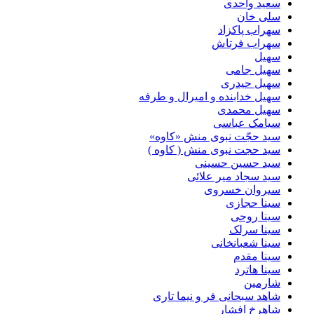
سعید واحدی
سلی خان
سهراب پاکزاد
سهراب فرتاش
سهیل
سهیل جامی
سهیل حیدری
سهیل خدابنده و امیرال و طرفه
سهیل محمدی
سیامک عباسی
سید حجّت نبوی منش «کاوه»
سید حجت نبوی منش ( کاوه )
سید حسین حسینى
سید سجاد میر علائی
سیروان خسروی
سینا حجازی
سینا روحی
سینا سرلک
سینا شعبانخانی
سینا مقدم
سینا هاترد
شارمین
شاهد سبحانی فر و نیما تاری
شاهرخ افشار