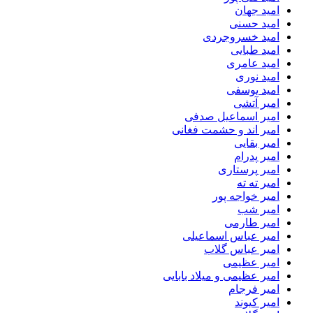
امید جهان
امید حسنی
امید خسروجردی
امید طبایی
امید عامری
امید نوری
امید یوسفی
امیر آتشی
امیر اسماعیل صدفی
امیر اند و حشمت فغانی
امیر بقایی
امیر پدرام
امیر پرستاری
امیر ته ته
امیر خواجه پور
امیر شب
امیر طارمی
امیر عباس اسماعیلی
امیر عباس گلاب
امیر عظیمی
امیر عظیمی و میلاد بابایی
امیر فرجام
امیر کیوند