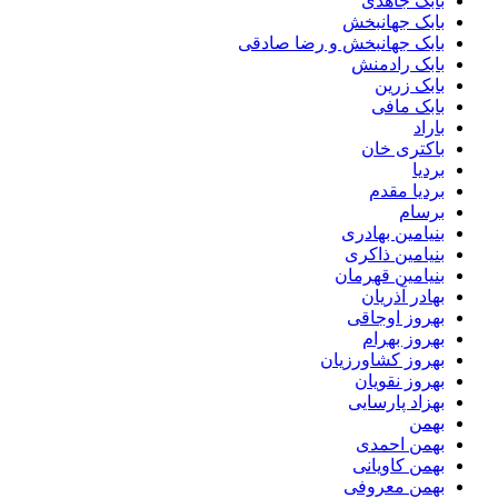
بابک جاهدی
بابک جهانبخش
بابک جهانبخش و رضا صادقی
بابک رادمنش
بابک زرین
بابک مافی
باراد
باکتری خان
بردیا
بردیا مقدم
برسام
بنیامین بهادری
بنیامین ذاکری
بنیامین قهرمان
بهادر آذریان
بهروز اوجاقی
بهروز بهرام
بهروز کشاورزیان
بهروز نقویان
بهزاد پارسایی
بهمن
بهمن احمدی
بهمن کاویانی
بهمن معروفی