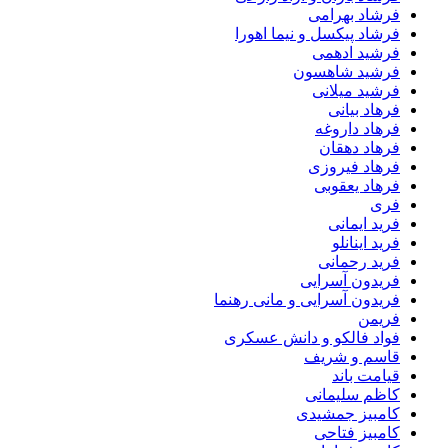
فرشاد بهرامی
فرشاد پیکسل و نیما اهورا
فرشید ادهمی
فرشید شاهسون
فرشید میلانی
فرهاد بیانی
فرهاد داروغه
فرهاد دهقان
فرهاد فیروزی
فرهاد یعقوبی
فری
فرید ایمانی
فرید اینانلو
فرید رحمانی
فریدون آسرایی
فریدون آسرایی و مانی رهنما
فریمن
فواد فالکو و دانش عسکری
قاسم و شریف
قیامت باند
کاظم سلیمانی
کامبیز جمشیدی
کامبیز فتاحی