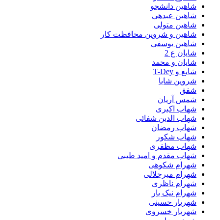
شاهین دانشجو
شاهین عبدهی
شاهین متولی
شاهین و شروین محافظت کار
شاهین یوسفی
شایان ع 2
شایان و محمد
شایع و T-Dey
شروین شایا
شفق
شمس آریان
شهاب اکبری
شهاب الدین شفائی
شهاب رمضان
شهاب شکور
شهاب مظفری
شهاب مقدم و امید طیبی
شهرام شکوهی
شهرام میرجلالی
شهرام ناظری
شهرام نیک یار
شهریار حسینی
شهریار خسروی