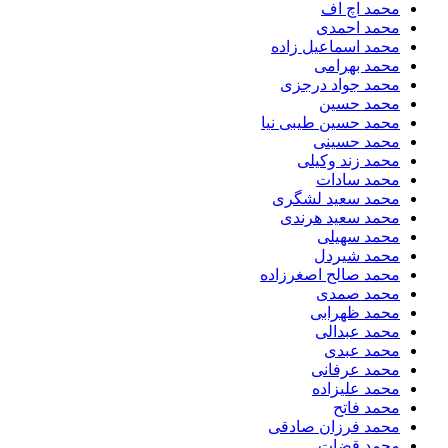
محمد اچ اف
محمد احمدی
محمد اسماعیل زاده
محمد بهرامی
محمد جواد درجزی
محمد حسین
محمد حسین طیبی نیا
محمد حسینی
محمد زند وکیلی
محمد سادات
محمد سعید لشگری
محمد سعید هرندی
محمد سهیلی
​محمد شیردل
محمد صالح اصغرزاده
محمد صمدی
محمد ظهرابی
محمد عبدالی
محمد عبدی
محمد عرفانی
محمد علیزاده
محمد فاتح
محمد فرزان صادقی
محمد قضات