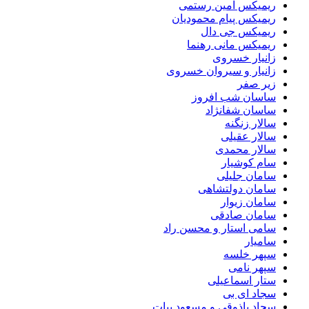
ریمیکس امین رستمی
ریمیکس پیام محمودیان
ریمیکس جی دال
ریمیکس مانی رهنما
زانیار خسروی
زانیار و سیروان خسروی
زیر صفر
ساسان شب افروز
ساسان شفانژاد
سالار زنگنه
سالار عقیلی
سالار محمدی
سام کوشیار
سامان جلیلی
سامان دولتشاهی
سامان زیوار
سامان صادقی
سامی استار و محسن راد
سامیار
سپهر خلسه
سپهر نامی
ستار اسماعیلی
سجاد ای بی
سجاد باذوقی و مسعود بیات