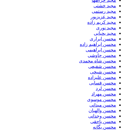
مجید خراطها
مجید خشتی
مجید رستمی
مجید عزیزپور
مجید کریم زاده
مجید نوری
مجید یحیایی
محسن ابراری
محسن ابراهیم زاده
محسن ابراهیمی
محسن چاوشی
محسن شاه محمدی
محسن شفیعی
محسن شیخی
محسن علیزاده
محسن فسایی
محسن لرد
محسن مهراد
محسن موسوی
محسن میدانی
محسن والهیان
محسن وجدانی
محسن یاحقی
محسن یگانه