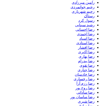
رامین میرزادی
رحیم جوانمردی
رحیم شهریاری
رستاک
رسول کرد
رشید سینایی
رضا احسانی
رضا احمدی
رضا اسپاد
رضا استادی
رضا افشار
رضا اکبری
رضا بهاری
رضا بیدرام
رضا تقوی
رضا چناری
رضا خادمیان
رضا رخساری
رضا رزم آرا
رضا روح پور
رضا ساداتی
رضا ساسان پور
رضا شیری
رضا صادقی