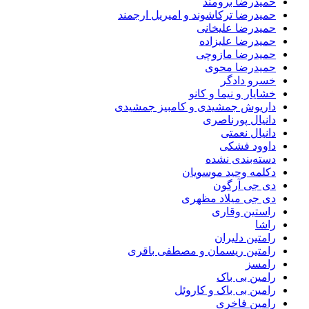
حمیدرضا برومند
حمیدرضا ترکاشوند و امیریل ارجمند
حمیدرضا علیخانی
حمیدرضا علیزاده
حمیدرضا مازوچی
حمیدرضا محوی
خسرو دادگر
خشایار و نیما و کانو
داریوش جمشیدی و کامبیز جمشیدی
دانیال پورناصری
دانیال نعمتی
داوود فشکی
دسته‌بندی نشده
دکلمه وحید موسویان
دی جی آرگون
دی جی میلاد مظهری
راستین وقاری
راشا
رامتین دلیران
رامتین ریسمان و مصطفی باقری
رامسز
رامین بی باک
رامین بی باک و کاروئل
رامین فاخری