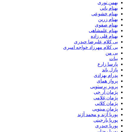
بهمن نوری
بهنام بانی
بهنام خشوعی
بهنام زرین
بهنام صفوی
بهنام علمشاهی
بهنام قلی زاده
بی کلام علیرضا حیدری
بی کلام مهرزاد خواجه امیری
بی من
بیات
پارسا زارع
پازل باند
پدرام بهزادی
پرواز همای
پرویز پرستویی
پژمان آر جی
پژمان غلامی
پژمان کلانی
پژمان مینویی
پوریا آژند و محمد آژند
پوریا بارجینی
پوریا حیدری
پوریا رضایی