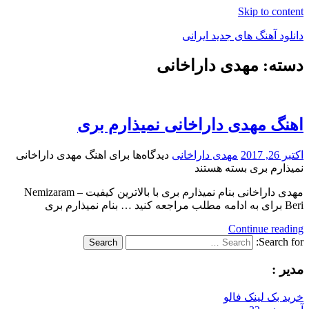
Skip to content
دانلود آهنگ های جدید ایرانی
دسته: مهدی داراخانی
دانلود
فول
آلبوم
موزیک
اهنگ مهدی داراخانی نمیذارم بری
اکتبر 26, 2017
مهدی داراخانی
دیدگاه‌ها
برای اهنگ مهدی داراخانی
نمیذارم بری
بسته هستند
مهدی داراخانی بنام نمیذارم بری با بالاترین کیفیت – Nemizaram
Beri برای به ادامه مطلب مراجعه کنید … بنام نمیذارم بری
Continue reading
Search for:
Search
مدیر :
خرید بک لینک فالو