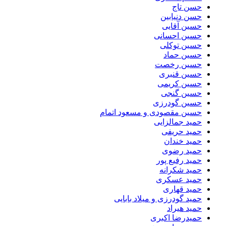
حسن تاج
حسن دنیابین
حسین آقایی
حسین احسانی
حسین توکلی
حسین حماد
حسین رخصت
حسین قنبری
حسین کریمی
حسین گنجی
حسین گودرزی
حسین مقصودی و مسعود اتمام
حمید جمالزایی
حمید حریفی
حمید خندان
حمید رضوی
حمید رفیع پور
حمید شکرانه
حمید عسکری
حمید قهاری
حمید گودرزی و میلاد بابایی
حمید هیراد
حمیدرضا اکبری