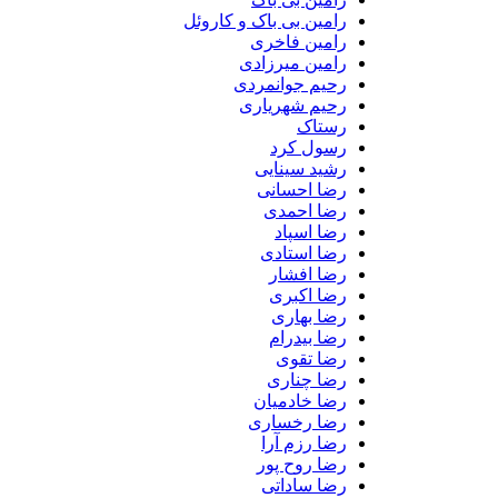
رامین بی باک و کاروئل
رامین فاخری
رامین میرزادی
رحیم جوانمردی
رحیم شهریاری
رستاک
رسول کرد
رشید سینایی
رضا احسانی
رضا احمدی
رضا اسپاد
رضا استادی
رضا افشار
رضا اکبری
رضا بهاری
رضا بیدرام
رضا تقوی
رضا چناری
رضا خادمیان
رضا رخساری
رضا رزم آرا
رضا روح پور
رضا ساداتی