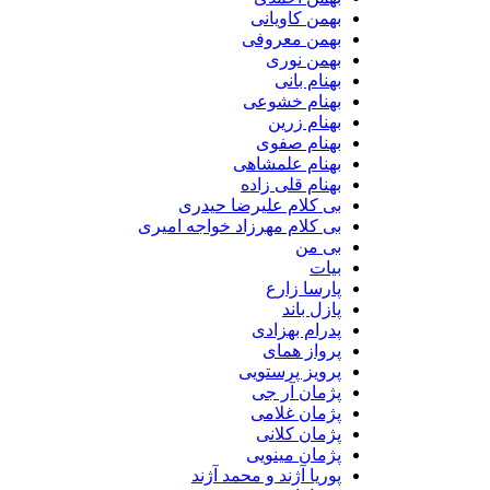
بهمن کاویانی
بهمن معروفی
بهمن نوری
بهنام بانی
بهنام خشوعی
بهنام زرین
بهنام صفوی
بهنام علمشاهی
بهنام قلی زاده
بی کلام علیرضا حیدری
بی کلام مهرزاد خواجه امیری
بی من
بیات
پارسا زارع
پازل باند
پدرام بهزادی
پرواز همای
پرویز پرستویی
پژمان آر جی
پژمان غلامی
پژمان کلانی
پژمان مینویی
پوریا آژند و محمد آژند