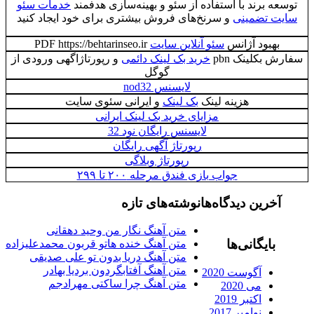
برند با استفاده از سئو و بهینه‌سازی هدفمند
خدمات سئو
تضمینی
و سرنخ‌های فروش بیشتری برای خود ایجاد کنید
بود آژانس
سئو آنلاین سایت
PDF https://behtarinseo.ir
کلینک pbn
خرید بک لینک دائمی
و رپورتاژاگهی ورودی از
گوگل
لایسنس nod32
هزینه لینک
بک لینک
و ایرانی سئوی سایت
مزایای خرید بک لینک ایرانی
لایسنس رایگان نود 32
رپورتاژ آگهی رایگان
رپورتاژ وبلاگی
جواب بازی فندق مرحله ۲۰۰ تا ۲۹۹
رین دیدگاه‌ها
نوشته‌های تازه
متن آهنگ نگار من وحید دهقانی
ایگانی‌ها
متن آهنگ خنده هاتو قربون محمدعلیزاده
متن آهنگ دریا بدون تو علی صدیقی
متن آهنگ آفتابگردون بردیا بهادر
آگوست 2020
متن آهنگ چرا ساکتی مهرادجم
می 2020
اکتبر 2019
نوامبر 2017