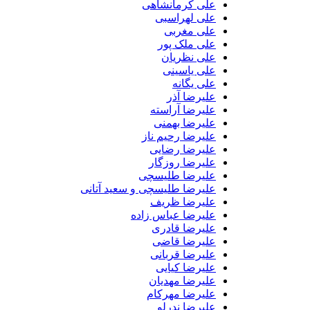
علی کرمانشاهی
علی لهراسبی
علی مغربی
علی ملک پور
علی نظریان
علی یاسینی
علی یگانه
علیرضا آذر
علیرضا آراسته
علیرضا بهمنی
علیرضا رحیم ناز
علیرضا رضایی
علیرضا روزگار
علیرضا طلیسچی
علیرضا طلیسچی و سعید آتانی
علیرضا ظریف
علیرضا عباس زاده
علیرضا قادری
علیرضا قاضی
علیرضا قربانی
علیرضا کیایی
علیرضا مهدیان
علیرضا مهرکام
علیرضا ندرلو