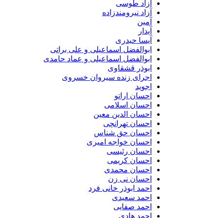
آزاد طوسی
آزاد نیرومندزاده
آمین
آیدار
آیسا حیدری
ابوالفضل اسماعیلی و علی براتی
ابوالفضل اسماعیلی و عماد حامدی
ابوذر قشقاوی
اجرای زنده سیروان خسروی
اجوید
احسان اراتو
احسان اسلامی
احسان الدین معین
احسان تهرانچی
احسان حق شناس
احسان خواجه امیری
احسان رئیسی
احسان کریمی
احسان محمدی
احسان نی زن
احمد ابوذر خانی فرد
احمد سعیدی
احمد صفایی
احمد هادی