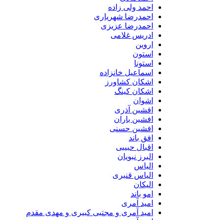
احمد ولی زاده
احمدرضا شهریاری
احمدرضا عزیزی
ادریس غلامی
اروین
استون
استونا
اسماعیل خانزاده
اشکان کشاورز
اشکان کینگ
اشوان
افشین آذری
افشین باران
افشین حسنی
افق باند
اقبال حبیبی
البرز نبویان
الیاس
الیاس قنبرى
الیکان
امو باند
امید آمری
امید آمری و مجتبی کبیری و مهدى مقدم