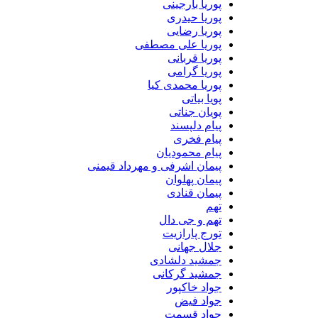
پوریا بارجینی
پوریا حیدری
پوریا رضایی
پوریا علی مصطفی
پوریا قربانی
پوریا گرامی
پوریا محمدی کیا
پویا بیاتی
پویان جناتی
پیام دلپسند
پیام فخری
پیام محمودیان
پیمان اشرفی و مهرداد قیمنی
پیمان پهلوان
پیمان قنادی
تهم
تهم و جی دال
تورج پارازیت
جلال جهانی
جمشید دلشادی
جمشید گرکانی
جواد خاکپور
جواد فیض
جواد قسمت