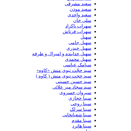
سعید مشرقی
سعید موذن
سعید واحدی
سلی خان
سهراب پاکزاد
سهراب فرتاش
سهیل
سهیل جامی
سهیل حیدری
سهیل خدابنده و امیرال و طرفه
سهیل محمدی
سیامک عباسی
سید حجّت نبوی منش «کاوه»
سید حجت نبوی منش ( کاوه )
سید حسین حسینى
سید سجاد میر علائی
سیروان خسروی
سینا حجازی
سینا روحی
سینا سرلک
سینا شعبانخانی
سینا مقدم
سینا هاترد