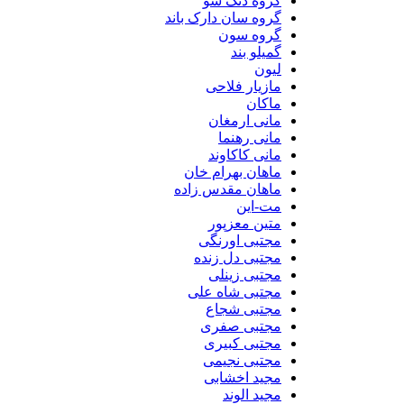
گروه دنگ شو
گروه سان دارک باند
گروه سون
گمیلو بند
لیون
مازیار فلاحی
ماکان
مانی ارمغان
مانی رهنما
مانی کاکاوند
ماهان بهرام خان
ماهان مقدس زاده
مت-این
متین معزپور
مجتبی اورنگی
مجتبی دل زنده
مجتبی زینلی
مجتبی شاه علی
مجتبی شجاع
مجتبی صفری
مجتبی کبیری
مجتبی نجیمی
مجید اخشابی
مجید الوند‎