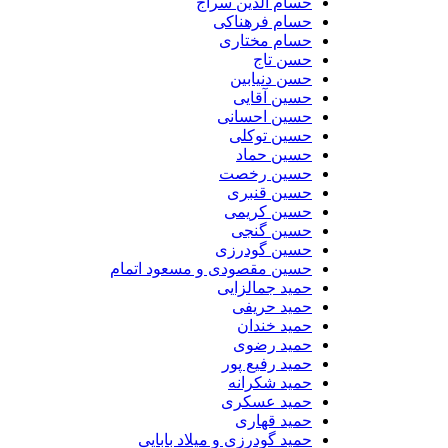
حسام الدین سراج
حسام فرهناکی
حسام مختاری
حسن تاج
حسن دنیابین
حسین آقایی
حسین احسانی
حسین توکلی
حسین حماد
حسین رخصت
حسین قنبری
حسین کریمی
حسین گنجی
حسین گودرزی
حسین مقصودی و مسعود اتمام
حمید جمالزایی
حمید حریفی
حمید خندان
حمید رضوی
حمید رفیع پور
حمید شکرانه
حمید عسکری
حمید قهاری
حمید گودرزی و میلاد بابایی