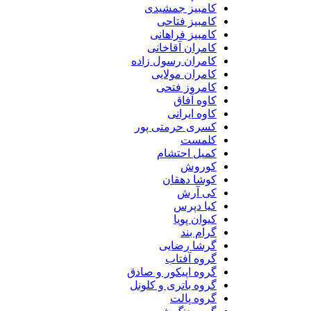
کامبیز جمشیدی
کامبیز فتاحی
کامبیز فراهانی
کامران آقاخانی
کامران رسول زاده
کامران مولایی
کامروز فتحی
کاوه آفاق
کاوه ایرانی
کسری حرمتی پور
کلمست
کمیل احتشام
کوروش
کوشا دهقان
کی آرش
کیا دپرس
کیوان پویا
گرام بند
گرشا رضایی
گروه آفتاب
گروه اپیکور و صادق
گروه باتری و کلونل
گروه پالت