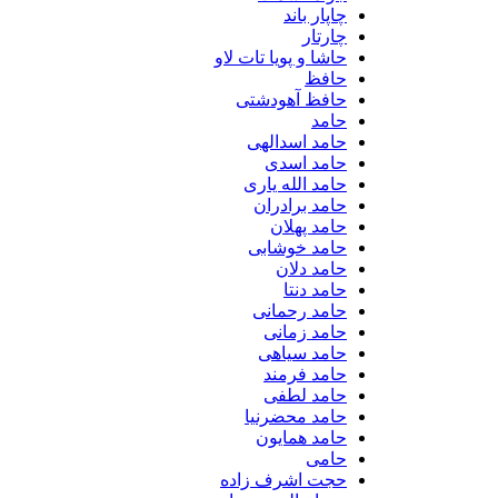
چاپار باند
چارتار
حاشا و پویا تات لاو
حافظ
حافظ آهودشتی
حامد
حامد اسدالهی
حامد اسدی
حامد الله یاری
حامد برادران
حامد پهلان
حامد خوشابی
حامد دلان
حامد دنتا
حامد رحمانی
حامد زمانی
حامد سیاهی
حامد فرمند
حامد لطفی
حامد محضرنیا
حامد همایون
حامی
حجت اشرف زاده