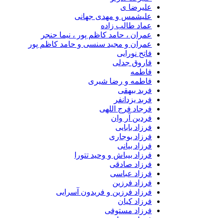
علیرضا ی
علیشمس و مهدی جهانی
عماد طالب زاده
عمران ، حامد کاظم پور ، نیما حنجر
عمران و مجید سنسی و حامد کاظم پور
فاتح نورایی
فاروق جدلی
فاطمه
فاطمه و رضا شیری
فربد بیهقی
فربد یزدانفر
فرجاد فرج اللهی
فردین آر وان
فرزاد بابایی
فرزاد بوجاری
فرزاد بیانی
فرزاد بیباش و وحید تتورا
فرزاد صادقی
فرزاد عباسی
فرزاد فرزین
فرزاد فرزین و فریدون آسرایی
فرزاد کیان
فرزاد مستوفی