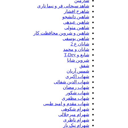
شارمین
شاهد سبحانی فر و نیما تاری
شاهرخ افشار
شاهین دانشجو
شاهین عبدهی
شاهین متولی
شاهین و شروین محافظت کار
شاهین یوسفی
شایان ع 2
شایان و محمد
شایع و T-Dey
شروین شایا
شفق
شمس آریان
شهاب اکبری
شهاب الدین شفائی
شهاب رمضان
شهاب شکور
شهاب مظفری
شهاب مقدم و امید طیبی
شهرام شکوهی
شهرام میرجلالی
شهرام ناظری
شهرام نیک یار