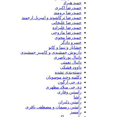
حمید هیراد
حمیدرضا اکبری
حمیدرضا برومند
حمیدرضا ترکاشوند و امیریل ارجمند
حمیدرضا علیخانی
حمیدرضا علیزاده
حمیدرضا مازوچی
حمیدرضا محوی
خسرو دادگر
خشایار و نیما و کانو
داریوش جمشیدی و کامبیز جمشیدی
دانیال پورناصری
دانیال نعمتی
داوود فشکی
دسته‌بندی نشده
دکلمه وحید موسویان
دی جی آرگون
دی جی میلاد مظهری
راستین وقاری
راشا
رامتین دلیران
رامتین ریسمان و مصطفی باقری
رامسز
رامین بی باک