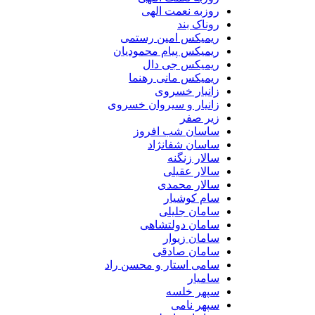
روزبه نعمت الهی
روناک بند
ریمیکس امین رستمی
ریمیکس پیام محمودیان
ریمیکس جی دال
ریمیکس مانی رهنما
زانیار خسروی
زانیار و سیروان خسروی
زیر صفر
ساسان شب افروز
ساسان شفانژاد
سالار زنگنه
سالار عقیلی
سالار محمدی
سام کوشیار
سامان جلیلی
سامان دولتشاهی
سامان زیوار
سامان صادقی
سامی استار و محسن راد
سامیار
سپهر خلسه
سپهر نامی