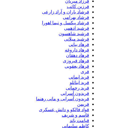
فرزاد میریان
فرزین کاتب
فرشاد باران و آراد زارعی
فرشاد بهرامی
فرشاد پیکسل و نیما اهورا
فرشید ادهمی
فرشید شاهسون
فرشید میلانی
فرهاد بیانی
فرهاد داروغه
فرهاد دهقان
فرهاد فیروزی
فرهاد یعقوبی
فری
فرید ایمانی
فرید اینانلو
فرید رحمانی
فریدون آسرایی
فریدون آسرایی و مانی رهنما
فریمن
فواد فالکو و دانش عسکری
قاسم و شریف
قیامت باند
کاظم سلیمانی