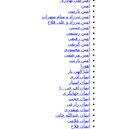
امیرعلی بهادری
امین
امین پارسی
امین تیرزاد و سام سهراب
امین تیرزاد و علی فلاح
امین حبیبی
امین رستمی
امین رفیعی
امین کریمی
امین محمودی
امین مرعشی
امین ناریت
اهورا
ایلیا الهی یار
ایمان آذری
ایمان استار
ایمان اف جی ۱۰
ایمان جهانگری
ایمان حجت
ایمان زارعی
ایمان صفدری
ایمان عبدالله خانی
ایمان غلامی
ایمان فلاح