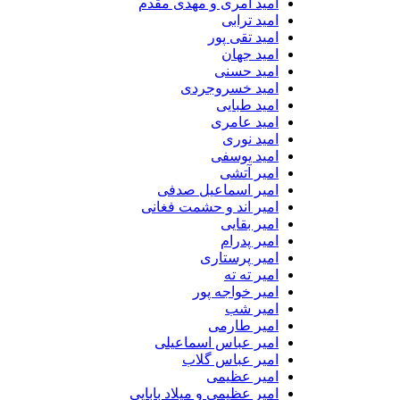
امید آمری و مهدی مقدم
امید ترابی
امید تقی پور
امید جهان
امید حسنی
امید خسروجردی
امید طبایی
امید عامری
امید نوری
امید یوسفی
امیر آتشی
امیر اسماعیل صدفی
امیر اند و حشمت فغانی
امیر بقایی
امیر پدرام
امیر پرستاری
امیر ته ته
امیر خواجه پور
امیر شب
امیر طارمی
امیر عباس اسماعیلی
امیر عباس گلاب
امیر عظیمی
امیر عظیمی و میلاد بابایی