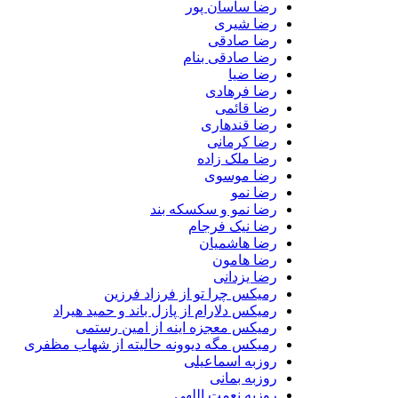
رضا ساسان پور
رضا شیری
رضا صادقی
رضا صادقی بنام
رضا ضیا
رضا فرهادی
رضا قائمی
رضا قندهاری
رضا کرمانی
رضا ملک زاده
رضا موسوی
رضا نمو
رضا نمو و سکسکه بند
رضا نیک فرجام
رضا هاشمیان
رضا هامون
رضا یزدانی
رمیکس چرا تو از فرزاد فرزین
رمیکس دلارام از پازل باند و حمید هیراد
رمیکس معجزه اینه از امین رستمی
رمیکس مگه دیوونه حالیته از شهاب مظفری
روزبه اسماعیلی
روزبه بمانی
روزبه نعمت اللهی