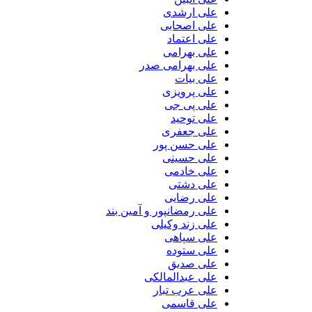
علی ارشدی
علی اصحابی
علی اعتماد
علی بهرامی
علی بهرامی صدر
علی بیات
علی پرویزی
علی پی جی
علی توحید
علی جعفری
علی حسن پور
علی حسینی
علی خادمی
علی دشتی
علی رضایی
علی رمضانپور و آمین بند
علی زند وکیلی
علی سپاهی
علی ستوده
علی صدیق
علی عبدالمالکی
علی عرب تبار
علی قاسمی