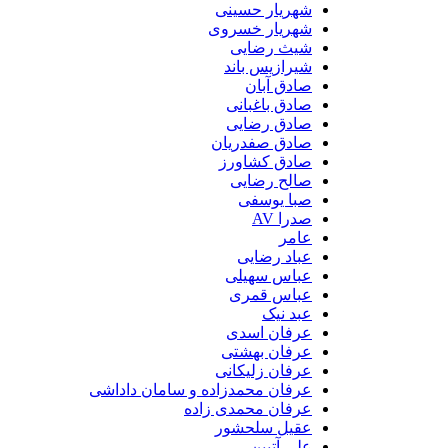
شهریار حسینی
شهریار خسروی
شیث رضایی
شیرازیس باند
صادق آبان
صادق باغبانی
صادق رضایی
صادق صفدریان
صادق کشاورز
صالح رضایی
صبا یوسفی
صدرا AV
عامر
عباد رضایی
عباس سهیلی
عباس قمری
عبد نیک
عرفان اسدی
عرفان بهشتی
عرفان زلیکانی
عرفان محمدزاده و سامان داداشی
عرفان محمدی زاده
عقیل سلحشور
علی آتبین