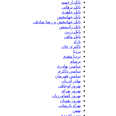
بابک ارجمند
بابک برهانی
بابک جاهدی
بابک جهانبخش
بابک جهانبخش و رضا صادقی
بابک رادمنش
بابک زرین
بابک مافی
باراد
باکتری خان
بردیا
بردیا مقدم
برسام
بنیامین بهادری
بنیامین ذاکری
بنیامین قهرمان
بهادر آذریان
بهروز اوجاقی
بهروز بهرام
بهروز کشاورزیان
بهروز نقویان
بهزاد پارسایی
بهمن
بهمن احمدی