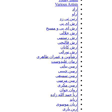
Various Artists
آراد
آراو
آرتین تی زد
آرش ای پی
آرش ای پی و مسیح
آرش جلالی
آرش رستمی
آرش قالیچی
آرش کایان
آرش نورائی
آرشاوین و عمران طاهری
آرمان علیدوست
آرمین بیانی
آرمین حبیبی
آرمین سمیعی
آرمین مرسی
آرمین مکری
آروان جوان
آریا حمد الله زاده
آریابد
آریان موسوی
آرین یاری