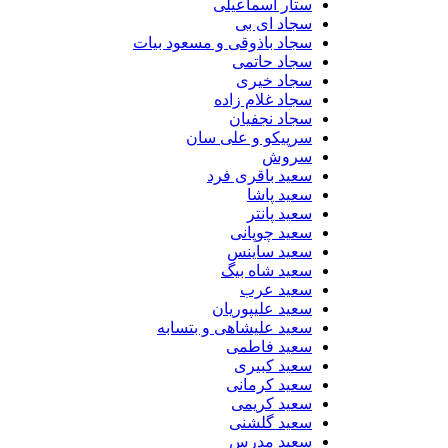
ستار اسماعیلی
سجاد ای بی
سجاد باذوقی و مسعود بیات
سجاد حاتمی
سجاد خیری
سجاد غلام زاده
سجاد نجفیان
سرپیکو و علی سان
سروش
سعید باقری فرد
سعید پاشا
سعید پانتر
سعید چوپانی
سعید ساینس
سعید شاه بیگ
سعید عرب
سعید علیپوریان
سعید علیشاهی و بتسابه
سعید فاطمی
سعید کبیری
سعید کرمانی
سعید کریمی
سعید گلشنی
سعید مدرس