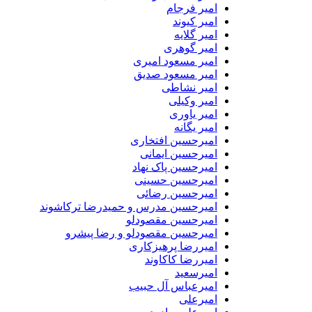
امیر فرجام
امیر کیوند
امیر گلایه
امیر گوهری
امیر مسعود امیری
امیر مسعود صدیق
امیر نشاطی
امیر وکیلی
امیر یاوری
امیر یگانه
امیرحسین افتخاری
امیرحسین ایمانی
امیرحسین پاک نهاد
امیرحسین حسینی
امیرحسین رضائی
امیرحسین مدرس و حمیدرضا ترکاشوند
امیرحسین مقصودلو
امیرحسین مقصودلو و رضا پیشرو
امیررضا پرهیزکاری
امیررضا کاکاوند
امیرسعید
امیرعباس آل حبیب
امیرعلی