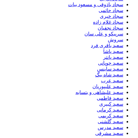
سجاد باذوقی و مسعود بیات
سجاد حاتمی
سجاد خیری
سجاد غلام زاده
سجاد نجفیان
سرپیکو و علی سان
سروش
سعید باقری فرد
سعید پاشا
سعید پانتر
سعید چوپانی
سعید ساینس
سعید شاه بیگ
سعید عرب
سعید علیپوریان
سعید علیشاهی و بتسابه
سعید فاطمی
سعید کبیری
سعید کرمانی
سعید کریمی
سعید گلشنی
سعید مدرس
سعید مشرقی