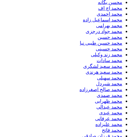
محسن یگانه
محمد اچ اف
محمد احمدی
محمد اسماعیل زاده
محمد بهرامی
محمد جواد درجزی
محمد حسین
محمد حسین طیبی نیا
محمد حسینی
محمد زند وکیلی
محمد سادات
محمد سعید لشگری
محمد سعید هرندی
محمد سهیلی
​محمد شیردل
محمد صالح اصغرزاده
محمد صمدی
محمد ظهرابی
محمد عبدالی
محمد عبدی
محمد عرفانی
محمد علیزاده
محمد فاتح
محمد فرزان صادقی