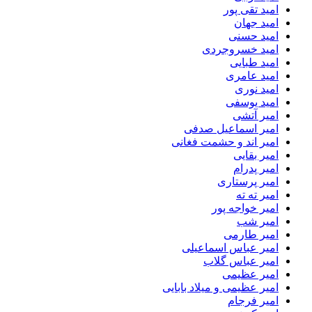
امید تقی پور
امید جهان
امید حسنی
امید خسروجردی
امید طبایی
امید عامری
امید نوری
امید یوسفی
امیر آتشی
امیر اسماعیل صدفی
امیر اند و حشمت فغانی
امیر بقایی
امیر پدرام
امیر پرستاری
امیر ته ته
امیر خواجه پور
امیر شب
امیر طارمی
امیر عباس اسماعیلی
امیر عباس گلاب
امیر عظیمی
امیر عظیمی و میلاد بابایی
امیر فرجام