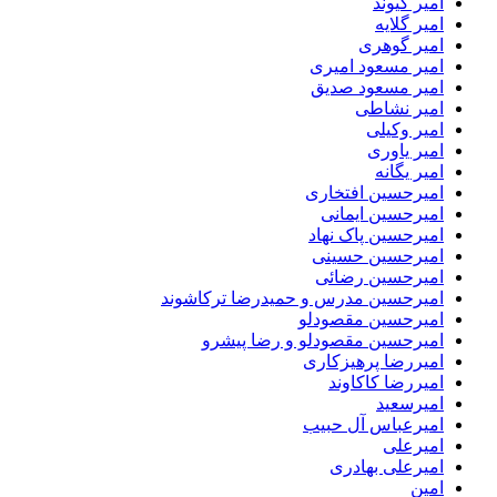
امیر کیوند
امیر گلایه
امیر گوهری
امیر مسعود امیری
امیر مسعود صدیق
امیر نشاطی
امیر وکیلی
امیر یاوری
امیر یگانه
امیرحسین افتخاری
امیرحسین ایمانی
امیرحسین پاک نهاد
امیرحسین حسینی
امیرحسین رضائی
امیرحسین مدرس و حمیدرضا ترکاشوند
امیرحسین مقصودلو
امیرحسین مقصودلو و رضا پیشرو
امیررضا پرهیزکاری
امیررضا کاکاوند
امیرسعید
امیرعباس آل حبیب
امیرعلی
امیرعلی بهادری
امین