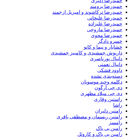
حمیدرضا اکبری
حمیدرضا برومند
حمیدرضا ترکاشوند و امیریل ارجمند
حمیدرضا علیخانی
حمیدرضا علیزاده
حمیدرضا مازوچی
حمیدرضا محوی
خسرو دادگر
خشایار و نیما و کانو
داریوش جمشیدی و کامبیز جمشیدی
دانیال پورناصری
دانیال نعمتی
داوود فشکی
دسته‌بندی نشده
دکلمه وحید موسویان
دی جی آرگون
دی جی میلاد مظهری
راستین وقاری
راشا
رامتین دلیران
رامتین ریسمان و مصطفی باقری
رامسز
رامین بی باک
رامین بی باک و کاروئل