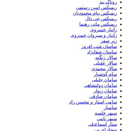
روناک بند
ریمیکس امین رستمی
ریمیکس پیام محمودیان
ریمیکس جی دال
ریمیکس مانی رهنما
زانیار خسروی
زانیار و سیروان خسروی
زیر صفر
ساسان شب افروز
ساسان شفانژاد
سالار زنگنه
سالار عقیلی
سالار محمدی
سام کوشیار
سامان جلیلی
سامان دولتشاهی
سامان زیوار
سامان صادقی
سامی استار و محسن راد
سامیار
سپهر خلسه
سپهر نامی
ستار اسماعیلی
سجاد ای بی