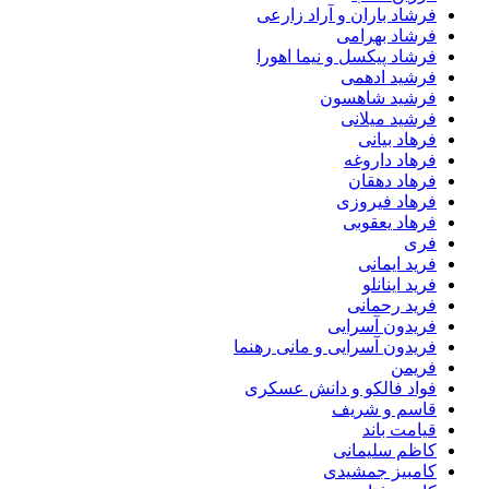
فرشاد باران و آراد زارعی
فرشاد بهرامی
فرشاد پیکسل و نیما اهورا
فرشید ادهمی
فرشید شاهسون
فرشید میلانی
فرهاد بیانی
فرهاد داروغه
فرهاد دهقان
فرهاد فیروزی
فرهاد یعقوبی
فری
فرید ایمانی
فرید اینانلو
فرید رحمانی
فریدون آسرایی
فریدون آسرایی و مانی رهنما
فریمن
فواد فالکو و دانش عسکری
قاسم و شریف
قیامت باند
کاظم سلیمانی
کامبیز جمشیدی