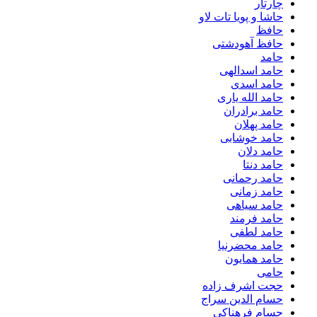
چارتار
حاشا و پویا تات لاو
حافظ
حافظ آهودشتی
حامد
حامد اسدالهی
حامد اسدی
حامد الله یاری
حامد برادران
حامد پهلان
حامد خوشابی
حامد دلان
حامد دنتا
حامد رحمانی
حامد زمانی
حامد سیاهی
حامد فرمند
حامد لطفی
حامد محضرنیا
حامد همایون
حامی
حجت اشرف زاده
حسام الدین سراج
حسام فرهناکی