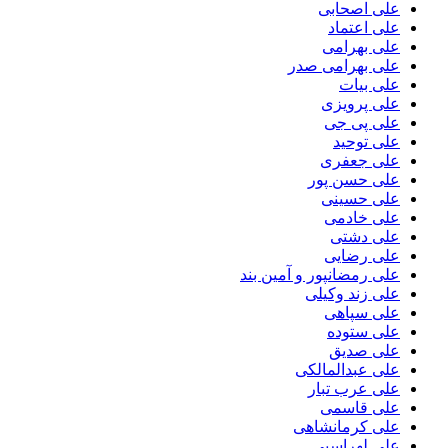
علی اصحابی
علی اعتماد
علی بهرامی
علی بهرامی صدر
علی بیات
علی پرویزی
علی پی جی
علی توحید
علی جعفری
علی حسن پور
علی حسینی
علی خادمی
علی دشتی
علی رضایی
علی رمضانپور و آمین بند
علی زند وکیلی
علی سپاهی
علی ستوده
علی صدیق
علی عبدالمالکی
علی عرب تبار
علی قاسمی
علی کرمانشاهی
علی لهراسبی