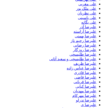
علی مغربی
علی ملک پور
علی نظریان
علی یاسینی
علی یگانه
علیرضا آذر
علیرضا آراسته
علیرضا بهمنی
علیرضا رحیم ناز
علیرضا رضایی
علیرضا روزگار
علیرضا طلیسچی
علیرضا طلیسچی و سعید آتانی
علیرضا ظریف
علیرضا عباس زاده
علیرضا قادری
علیرضا قاضی
علیرضا قربانی
علیرضا کیایی
علیرضا مهدیان
علیرضا مهرکام
علیرضا ندرلو
علیرضا ی