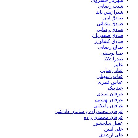
شهریار خسروی
شیث رضایی
شیرازیس باند
صادق آبان
صادق باغبانی
صادق رضایی
صادق صفدریان
صادق کشاورز
صالح رضایی
صبا یوسفی
صدرا AV
عامر
عباد رضایی
عباس سهیلی
عباس قمری
عبد نیک
عرفان اسدی
عرفان بهشتی
عرفان زلیکانی
عرفان محمدزاده و سامان داداشی
عرفان محمدی زاده
عقیل سلحشور
علی آتبین
علی ارشدی