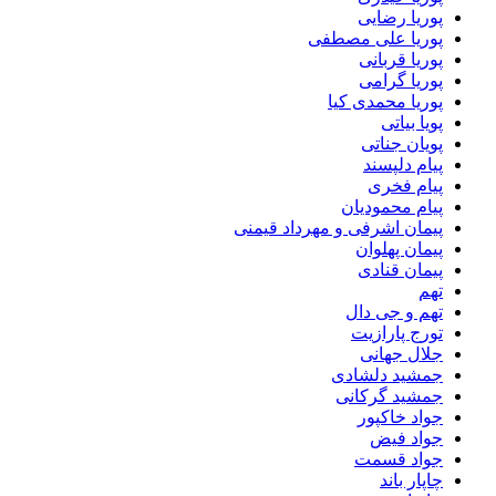
پوریا رضایی
پوریا علی مصطفی
پوریا قربانی
پوریا گرامی
پوریا محمدی کیا
پویا بیاتی
پویان جناتی
پیام دلپسند
پیام فخری
پیام محمودیان
پیمان اشرفی و مهرداد قیمنی
پیمان پهلوان
پیمان قنادی
تهم
تهم و جی دال
تورج پارازیت
جلال جهانی
جمشید دلشادی
جمشید گرکانی
جواد خاکپور
جواد فیض
جواد قسمت
چاپار باند