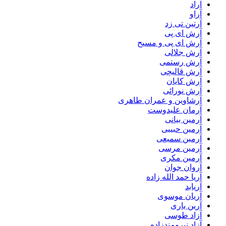
آراد
آراو
آرتین تی زد
آرش ای پی
آرش ای پی و مسیح
آرش جلالی
آرش رستمی
آرش قالیچی
آرش کایان
آرش نورائی
آرشاوین و عمران طاهری
آرمان علیدوست
آرمین بیانی
آرمین حبیبی
آرمین سمیعی
آرمین مرسی
آرمین مکری
آروان جوان
آریا حمد الله زاده
آریابد
آریان موسوی
آرین یاری
آزاد طوسی
آزاد نیرومندزاده