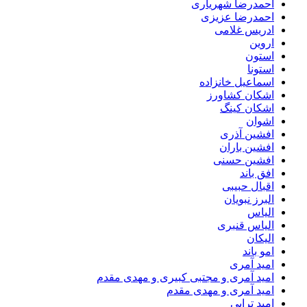
احمدرضا شهریاری
احمدرضا عزیزی
ادریس غلامی
اروین
استون
استونا
اسماعیل خانزاده
اشکان کشاورز
اشکان کینگ
اشوان
افشین آذری
افشین باران
افشین حسنی
افق باند
اقبال حبیبی
البرز نبویان
الیاس
الیاس قنبرى
الیکان
امو باند
امید آمری
امید آمری و مجتبی کبیری و مهدى مقدم
امید آمری و مهدی مقدم
امید ترابی