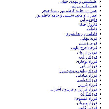
علیشمس و مهدی جهانی
عماد طالب زاده
عمران ، حامد کاظم پور ، نیما حنجر
عمران و مجید سنسی و حامد کاظم پور
فاتح نورایی
فاروق جدلی
فاطمه
فاطمه و رضا شیری
فربد بیهقی
فربد یزدانفر
فرجاد فرج اللهی
فردین آر وان
فرزاد بابایی
فرزاد بوجاری
فرزاد بیانی
فرزاد بیباش و وحید تتورا
فرزاد صادقی
فرزاد عباسی
فرزاد فرزین
فرزاد فرزین و فریدون آسرایی
فرزاد کیان
فرزاد مستوفی
فرزاد میریان
فرزین کاتب