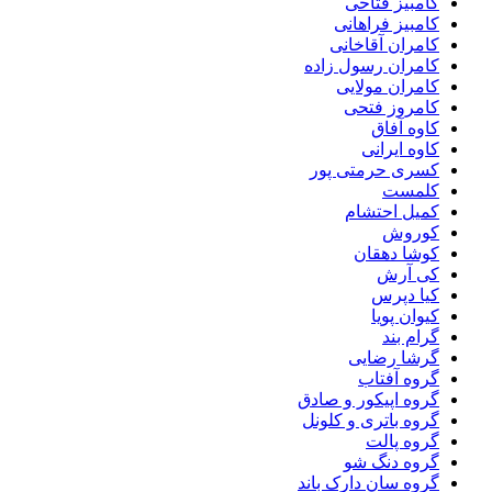
کامبیز فتاحی
کامبیز فراهانی
کامران آقاخانی
کامران رسول زاده
کامران مولایی
کامروز فتحی
کاوه آفاق
کاوه ایرانی
کسری حرمتی پور
کلمست
کمیل احتشام
کوروش
کوشا دهقان
کی آرش
کیا دپرس
کیوان پویا
گرام بند
گرشا رضایی
گروه آفتاب
گروه اپیکور و صادق
گروه باتری و کلونل
گروه پالت
گروه دنگ شو
گروه سان دارک باند