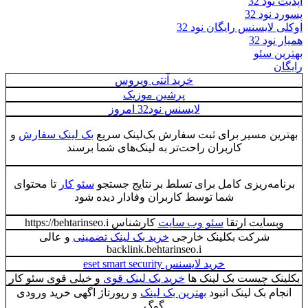
آپدیت نود 32
پسورد نود 32
اوکلی لایسنس رایگان نود 32
همیار نود 32
بهترین سئو
رایگان
خرید آنتی ویروس
پرشین موزیک
لایسنس نود32 امروز
بهترین مسیر برای ثبت سفارش بک‌لینک سریع
بک لینک سفارش
و
کاربران راحت‌تر به لینک‌های شما برسند
برنامه‌ریزی کامل برای تسلط بر نتایج جستجو
سئو کار
تا محتوای
شما توسط کاربران وفادار دیده شود
وبسایت ارتقا
سئو وب سایت
کارشناس https://behtarinseo.i
شرکت بکلینک خارجی
خرید بک لینک تضمینی
و عالی
backlink.behtarinseo.i
خرید لایسنس eset smart security
بکلینک چیست بک لینک ها
خرید بک لینک قوی
و خیلی قوی سئو کار
انجام بک لینک انبود
بهترین بک لینک
و رپورتاژ اگهی خرید ورودی
گوگ