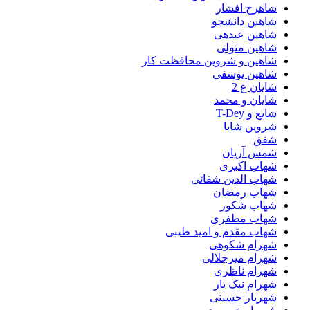
شاهرخ افشار
شاهین دانشجو
شاهین عبدهی
شاهین متولی
شاهین و شروین محافظت کار
شاهین یوسفی
شایان ع 2
شایان و محمد
شایع و T-Dey
شروین شایا
شفق
شمس آریان
شهاب اکبری
شهاب الدین شفائی
شهاب رمضان
شهاب شکور
شهاب مظفری
شهاب مقدم و امید طیبی
شهرام شکوهی
شهرام میرجلالی
شهرام ناظری
شهرام نیک یار
شهریار حسینی