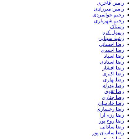
رامین فاخری
رامین میرزادی
رحیم جوانمردی
رحیم شهریاری
رستاک
رسول کرد
رشید سینایی
رضا احسانی
رضا احمدی
رضا اسپاد
رضا استادی
رضا افشار
رضا اکبری
رضا بهاری
رضا بیدرام
رضا تقوی
رضا چناری
رضا خادمیان
رضا رخساری
رضا رزم آرا
رضا روح پور
رضا ساداتی
رضا ساسان پور
رضا شیری