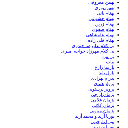
بهمن معروفی
بهمن نوری
بهنام بانی
بهنام خشوعی
بهنام زرین
بهنام صفوی
بهنام علمشاهی
بهنام قلی زاده
بی کلام علیرضا حیدری
بی کلام مهرزاد خواجه امیری
بی من
بیات
پارسا زارع
پازل باند
پدرام بهزادی
پرواز همای
پرویز پرستویی
پژمان آر جی
پژمان غلامی
پژمان کلانی
پژمان مینویی
پوریا آژند و محمد آژند
پوریا بارجینی
پوریا حیدری