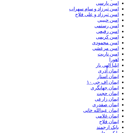
امین پارسی
امین تیرزاد و سام سهراب
امین تیرزاد و علی فلاح
امین حبیبی
امین رستمی
امین رفیعی
امین کریمی
امین محمودی
امین مرعشی
امین ناریت
اهورا
ایلیا الهی یار
ایمان آذری
ایمان استار
ایمان اف جی ۱۰
ایمان جهانگری
ایمان حجت
ایمان زارعی
ایمان صفدری
ایمان عبدالله خانی
ایمان غلامی
ایمان فلاح
بابک ارجمند
بابک برهانی