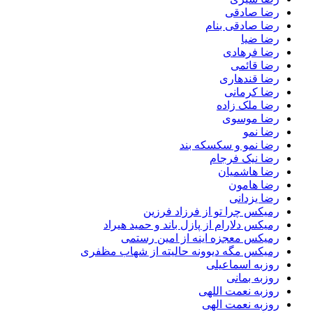
رضا صادقی
رضا صادقی بنام
رضا ضیا
رضا فرهادی
رضا قائمی
رضا قندهاری
رضا کرمانی
رضا ملک زاده
رضا موسوی
رضا نمو
رضا نمو و سکسکه بند
رضا نیک فرجام
رضا هاشمیان
رضا هامون
رضا یزدانی
رمیکس چرا تو از فرزاد فرزین
رمیکس دلارام از پازل باند و حمید هیراد
رمیکس معجزه اینه از امین رستمی
رمیکس مگه دیوونه حالیته از شهاب مظفری
روزبه اسماعیلی
روزبه بمانی
روزبه نعمت اللهی
روزبه نعمت الهی