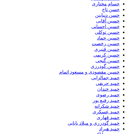
حسام مختاری
حسن تاج
حسن دنیابین
حسین آقایی
حسین احسانی
حسین توکلی
حسین حماد
حسین رخصت
حسین قنبری
حسین کریمی
حسین گنجی
حسین گودرزی
حسین مقصودی و مسعود اتمام
حمید جمالزایی
حمید حریفی
حمید خندان
حمید رضوی
حمید رفیع پور
حمید شکرانه
حمید عسکری
حمید قهاری
حمید گودرزی و میلاد بابایی
حمید هیراد