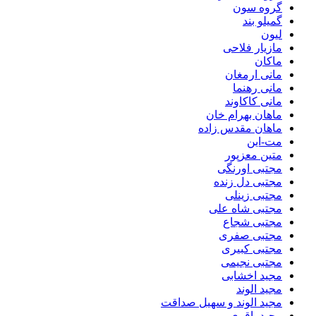
گروه سون
گمیلو بند
لیون
مازیار فلاحی
ماکان
مانی ارمغان
مانی رهنما
مانی کاکاوند
ماهان بهرام خان
ماهان مقدس زاده
مت-این
متین معزپور
مجتبی اورنگی
مجتبی دل زنده
مجتبی زینلی
مجتبی شاه علی
مجتبی شجاع
مجتبی صفری
مجتبی کبیری
مجتبی نجیمی
مجید اخشابی
مجید الوند‎
مجید الوند و سهیل صداقت
مجید باقری