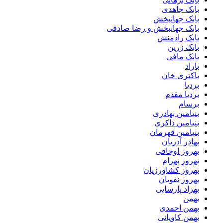
بابک جاهدی
بابک جهانبخش
بابک جهانبخش و رضا صادقی
بابک رادمنش
بابک زرین
بابک مافی
باراد
باکتری خان
بردیا
بردیا مقدم
برسام
بنیامین بهادری
بنیامین ذاکری
بنیامین قهرمان
بهادر آذریان
بهروز اوجاقی
بهروز بهرام
بهروز کشاورزیان
بهروز نقویان
بهزاد پارسایی
بهمن
بهمن احمدی
بهمن کاویانی