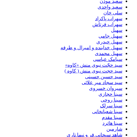
سعید موذن
سعید واحدی
سلی خان
سهراب پاکزاد
سهراب فرتاش
سهیل
سهیل جامی
سهیل حیدری
سهیل خدابنده و امیرال و طرفه
سهیل محمدی
سیامک عباسی
سید حجّت نبوی منش «کاوه»
سید حجت نبوی منش ( کاوه )
سید حسین حسینى
سید سجاد میر علائی
سیروان خسروی
سینا حجازی
سینا روحی
سینا سرلک
سینا شعبانخانی
سینا مقدم
سینا هاترد
شارمین
شاهد سبحانی فر و نیما تاری