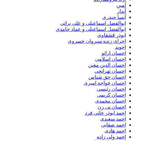
آمین
آیدار
آیسا حیدری
ابوالفضل اسماعیلی و علی براتی
ابوالفضل اسماعیلی و عماد حامدی
ابوذر قشقاوی
اجرای زنده سیروان خسروی
اجوید
احسان اراتو
احسان اسلامی
احسان الدین معین
احسان تهرانچی
احسان حق شناس
احسان خواجه امیری
احسان رئیسی
احسان کریمی
احسان محمدی
احسان نی زن
احمد ابوذر خانی فرد
احمد سعیدی
احمد صفایی
احمد هادی
احمد ولی زاده