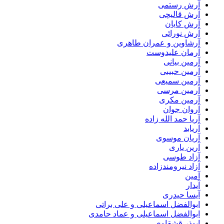
آرش رستمی
آرش قالیچی
آرش کایان
آرش نورائی
آرشاوین و عمران طاهری
آرمان علیدوست
آرمین بیانی
آرمین حبیبی
آرمین سمیعی
آرمین مرسی
آرمین مکری
آروان جوان
آریا حمد الله زاده
آریابد
آریان موسوی
آرین یاری
آزاد طوسی
آزاد نیرومندزاده
آمین
آیدار
آیسا حیدری
ابوالفضل اسماعیلی و علی براتی
ابوالفضل اسماعیلی و عماد حامدی
ابوذر قشقاوی