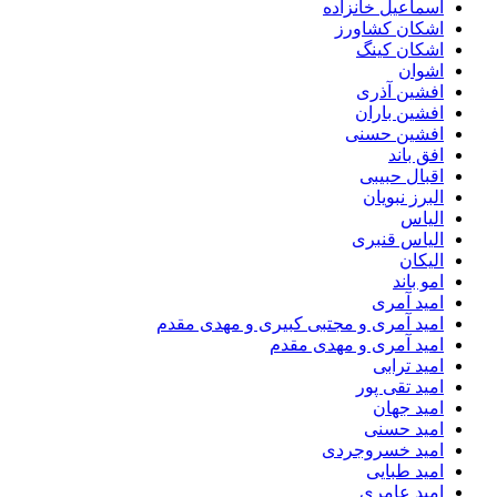
اسماعیل خانزاده
اشکان کشاورز
اشکان کینگ
اشوان
افشین آذری
افشین باران
افشین حسنی
افق باند
اقبال حبیبی
البرز نبویان
الیاس
الیاس قنبرى
الیکان
امو باند
امید آمری
امید آمری و مجتبی کبیری و مهدى مقدم
امید آمری و مهدی مقدم
امید ترابی
امید تقی پور
امید جهان
امید حسنی
امید خسروجردی
امید طبایی
امید عامری