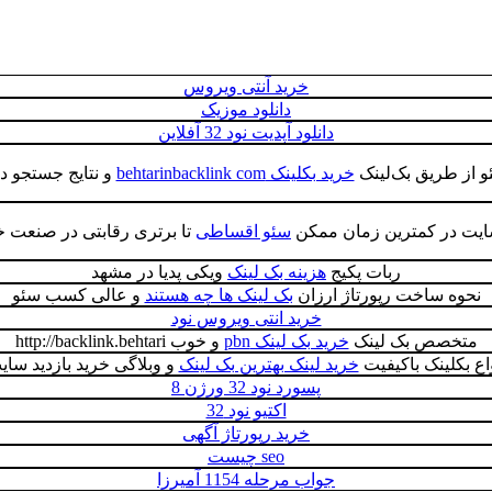
خرید آنتی ویروس
دانلود موزیک
دانلود آپدیت نود 32 آفلاین
و از طریق بک‌لینک
خرید بکلینک behtarinbacklink com
و نتایج جستجو د
سایت در کمترین زمان ممکن
سئو اقساطی
تا برتری رقابتی در صنعت خود
ربات پکیج
هزینه بک لینک
ویکی پدیا در مشهد
نحوه ساخت رپورتاژ ارزان
بک لینک ها چه هستند
و عالی کسب سئو
خرید انتی ویروس نود
متخصص بک لینک
خرید بک لینک pbn
و خوب http://backlink.behtari
واع بکلینک باکیفیت
خرید لینک بهترین بک لینک
و وبلاگی خرید بازدید سای
پسورد نود 32 ورژن 8
اکتیو نود 32
خرید رپورتاژ آگهی
seo چیست
جواب مرحله 1154 آمیرزا