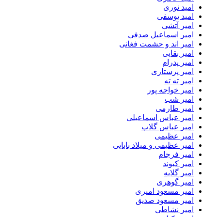
امید نوری
امید یوسفی
امیر آتشی
امیر اسماعیل صدفی
امیر اند و حشمت فغانی
امیر بقایی
امیر پدرام
امیر پرستاری
امیر ته ته
امیر خواجه پور
امیر شب
امیر طارمی
امیر عباس اسماعیلی
امیر عباس گلاب
امیر عظیمی
امیر عظیمی و میلاد بابایی
امیر فرجام
امیر کیوند
امیر گلایه
امیر گوهری
امیر مسعود امیری
امیر مسعود صدیق
امیر نشاطی