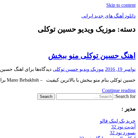
Skip to content
دانلود آهنگ های جدید ایرانی
دسته: موزیک ویدیو حسین توکلی
دانلود
فول
آلبوم
موزیک
اهنگ حسین توکلی منو ببخش
نوامبر 19, 2016
موزیک ویدیو حسین توکلی
دیدگاه‌ها
برای اهنگ حسین 
حسین توکلی بنام منو ببخش با بالاترین کیفیت – Mano Bebakhsh برای به ادامه مطلب مراجعه کنید … بنام منو
Continue reading
Search for:
Search
مدیر :
خرید بک لینک فالو
آپدیت نود 32
پسورد نود 32