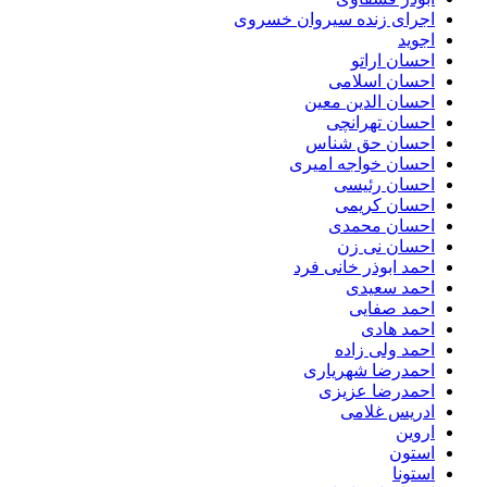
اجرای زنده سیروان خسروی
اجوید
احسان اراتو
احسان اسلامی
احسان الدین معین
احسان تهرانچی
احسان حق شناس
احسان خواجه امیری
احسان رئیسی
احسان کریمی
احسان محمدی
احسان نی زن
احمد ابوذر خانی فرد
احمد سعیدی
احمد صفایی
احمد هادی
احمد ولی زاده
احمدرضا شهریاری
احمدرضا عزیزی
ادریس غلامی
اروین
استون
استونا