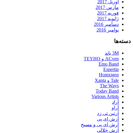
آوریل 2017
مارس 2017
فوریه 2017
ژانویه 2017
دسامبر 2016
نوامبر 2016
دسته‌ها
3M باند
ACven و TEYHO
Emo Band
Espertip
Homxigen
Tale و Xanta
The Ways
Today Band
Various Artists
آراد
آراو
آرتین تی زد
آرش ای پی
آرش ای پی و مسیح
آرش جلالی