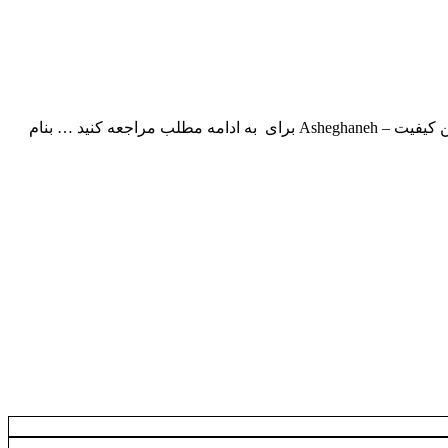
فرزاد فرزین بنام عاشقانه با بالاترین کیفیت – Asheghaneh برای به ادامه مطلب مراجعه کنید … بنام