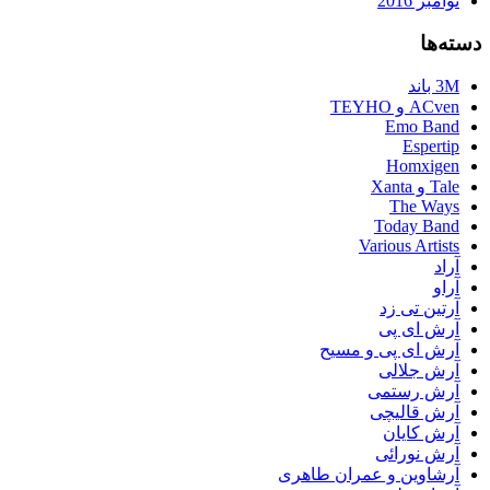
نوامبر 2016
دسته‌ها
3M باند
ACven و TEYHO
Emo Band
Espertip
Homxigen
Tale و Xanta
The Ways
Today Band
Various Artists
آراد
آراو
آرتین تی زد
آرش ای پی
آرش ای پی و مسیح
آرش جلالی
آرش رستمی
آرش قالیچی
آرش کایان
آرش نورائی
آرشاوین و عمران طاهری