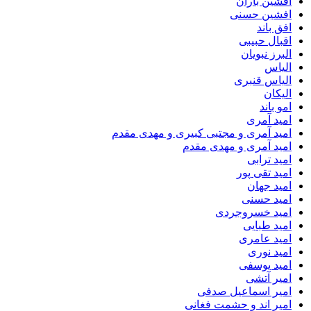
افشین باران
افشین حسنی
افق باند
اقبال حبیبی
البرز نبویان
الیاس
الیاس قنبرى
الیکان
امو باند
امید آمری
امید آمری و مجتبی کبیری و مهدى مقدم
امید آمری و مهدی مقدم
امید ترابی
امید تقی پور
امید جهان
امید حسنی
امید خسروجردی
امید طبایی
امید عامری
امید نوری
امید یوسفی
امیر آتشی
امیر اسماعیل صدفی
امیر اند و حشمت فغانی