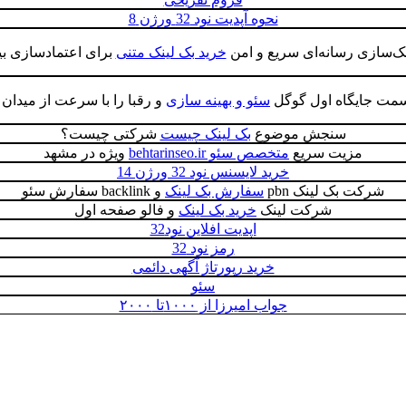
نحوه آپدیت نود 32 ورژن 8
ینک‌سازی رسانه‌ای سریع و امن
خرید بک لینک متنی
برای اعتمادسازی بی
سمت جایگاه اول گوگل
سئو و بهینه سازی
و رقبا را با سرعت از میدان 
سنجش موضوع
بک لینک چیست
شرکتی چیست؟
مزیت سریع
متخصص سئو behtarinseo.ir
ویژه در مشهد
خرید لایسنس نود 32 ورژن 14
شرکت بک لینک pbn
سفارش بک لینک
و backlink سفارش سئو
شرکت لینک
خرید بک لینک
و فالو صفحه اول
اپدیت افلاین نود32
رمز نود 32
خرید رپورتاژ آگهی دائمی
سئو
جواب امیرزا از ۱۰۰۰تا ۲۰۰۰