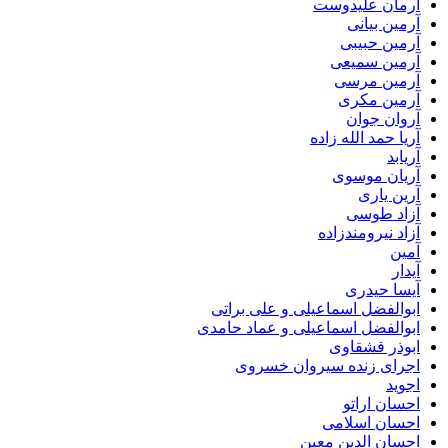
آرمان علیدوست
آرمین بیانی
آرمین حبیبی
آرمین سمیعی
آرمین مرسی
آرمین مکری
آروان جوان
آریا حمد الله زاده
آریابد
آریان موسوی
آرین یاری
آزاد طوسی
آزاد نیرومندزاده
آمین
آیدار
آیسا حیدری
ابوالفضل اسماعیلی و علی براتی
ابوالفضل اسماعیلی و عماد حامدی
ابوذر قشقاوی
اجرای زنده سیروان خسروی
اجوید
احسان اراتو
احسان اسلامی
احسان الدین معین