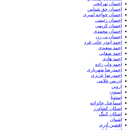
احسان تهرانچی
احسان حق شناس
احسان خواجه امیری
احسان رئیسی
احسان کریمی
احسان محمدی
احسان نی زن
احمد ابوذر خانی فرد
احمد سعیدی
احمد صفایی
احمد هادی
احمد ولی زاده
احمدرضا شهریاری
احمدرضا عزیزی
ادریس غلامی
اروین
استون
استونا
اسماعیل خانزاده
اشکان کشاورز
اشکان کینگ
اشوان
افشین آذری