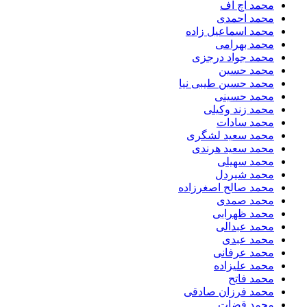
محمد اچ اف
محمد احمدی
محمد اسماعیل زاده
محمد بهرامی
محمد جواد درجزی
محمد حسین
محمد حسین طیبی نیا
محمد حسینی
محمد زند وکیلی
محمد سادات
محمد سعید لشگری
محمد سعید هرندی
محمد سهیلی
​محمد شیردل
محمد صالح اصغرزاده
محمد صمدی
محمد ظهرابی
محمد عبدالی
محمد عبدی
محمد عرفانی
محمد علیزاده
محمد فاتح
محمد فرزان صادقی
محمد قضات