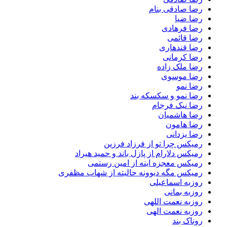
رضا صادقی بنام
رضا ضیا
رضا فرهادی
رضا قائمی
رضا قندهاری
رضا کرمانی
رضا ملک زاده
رضا موسوی
رضا نمو
رضا نمو و سکسکه بند
رضا نیک فرجام
رضا هاشمیان
رضا هامون
رضا یزدانی
رمیکس چرا تو از فرزاد فرزین
رمیکس دلارام از پازل باند و حمید هیراد
رمیکس معجزه اینه از امین رستمی
رمیکس مگه دیوونه حالیته از شهاب مظفری
روزبه اسماعیلی
روزبه بمانی
روزبه نعمت اللهی
روزبه نعمت الهی
روناک بند