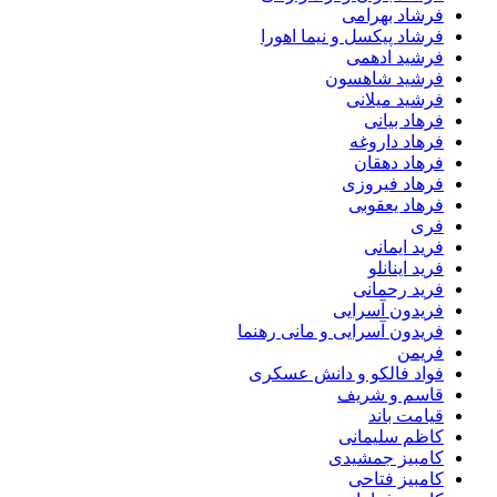
فرشاد بهرامی
فرشاد پیکسل و نیما اهورا
فرشید ادهمی
فرشید شاهسون
فرشید میلانی
فرهاد بیانی
فرهاد داروغه
فرهاد دهقان
فرهاد فیروزی
فرهاد یعقوبی
فری
فرید ایمانی
فرید اینانلو
فرید رحمانی
فریدون آسرایی
فریدون آسرایی و مانی رهنما
فریمن
فواد فالکو و دانش عسکری
قاسم و شریف
قیامت باند
کاظم سلیمانی
کامبیز جمشیدی
کامبیز فتاحی