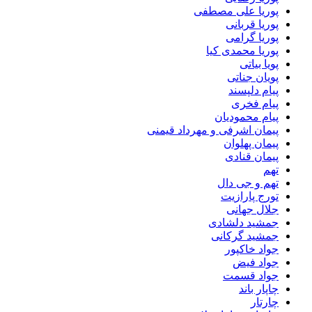
پوریا علی مصطفی
پوریا قربانی
پوریا گرامی
پوریا محمدی کیا
پویا بیاتی
پویان جناتی
پیام دلپسند
پیام فخری
پیام محمودیان
پیمان اشرفی و مهرداد قیمنی
پیمان پهلوان
پیمان قنادی
تهم
تهم و جی دال
تورج پارازیت
جلال جهانی
جمشید دلشادی
جمشید گرکانی
جواد خاکپور
جواد فیض
جواد قسمت
چاپار باند
چارتار