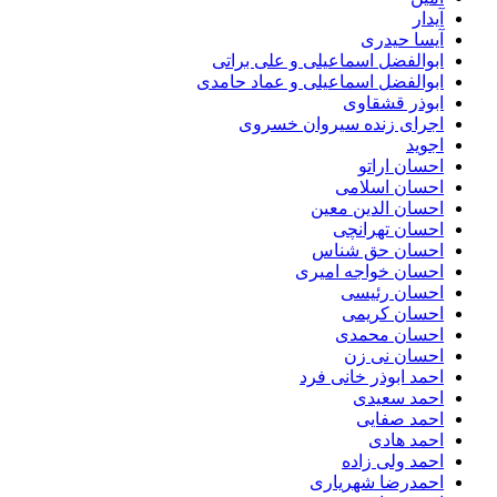
آیدار
آیسا حیدری
ابوالفضل اسماعیلی و علی براتی
ابوالفضل اسماعیلی و عماد حامدی
ابوذر قشقاوی
اجرای زنده سیروان خسروی
اجوید
احسان اراتو
احسان اسلامی
احسان الدین معین
احسان تهرانچی
احسان حق شناس
احسان خواجه امیری
احسان رئیسی
احسان کریمی
احسان محمدی
احسان نی زن
احمد ابوذر خانی فرد
احمد سعیدی
احمد صفایی
احمد هادی
احمد ولی زاده
احمدرضا شهریاری