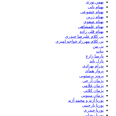
بهمن نوری
بهنام بانی
بهنام خشوعی
بهنام زرین
بهنام صفوی
بهنام علمشاهی
بهنام قلی زاده
بی کلام علیرضا حیدری
بی کلام مهرزاد خواجه امیری
بی من
بیات
پارسا زارع
پازل باند
پدرام بهزادی
پرواز همای
پرویز پرستویی
پژمان آر جی
پژمان غلامی
پژمان کلانی
پژمان مینویی
پوریا آژند و محمد آژند
پوریا بارجینی
پوریا حیدری
پوریا رضایی