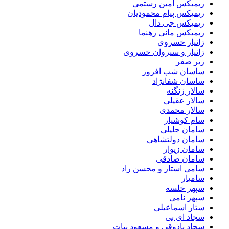
ریمیکس امین رستمی
ریمیکس پیام محمودیان
ریمیکس جی دال
ریمیکس مانی رهنما
زانیار خسروی
زانیار و سیروان خسروی
زیر صفر
ساسان شب افروز
ساسان شفانژاد
سالار زنگنه
سالار عقیلی
سالار محمدی
سام کوشیار
سامان جلیلی
سامان دولتشاهی
سامان زیوار
سامان صادقی
سامی استار و محسن راد
سامیار
سپهر خلسه
سپهر نامی
ستار اسماعیلی
سجاد ای بی
سجاد باذوقی و مسعود بیات