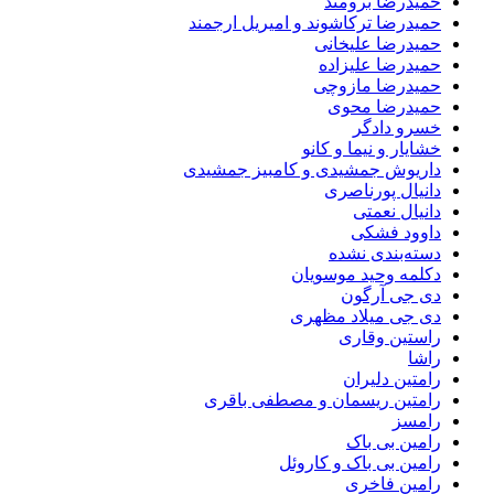
حمیدرضا برومند
حمیدرضا ترکاشوند و امیریل ارجمند
حمیدرضا علیخانی
حمیدرضا علیزاده
حمیدرضا مازوچی
حمیدرضا محوی
خسرو دادگر
خشایار و نیما و کانو
داریوش جمشیدی و کامبیز جمشیدی
دانیال پورناصری
دانیال نعمتی
داوود فشکی
دسته‌بندی نشده
دکلمه وحید موسویان
دی جی آرگون
دی جی میلاد مظهری
راستین وقاری
راشا
رامتین دلیران
رامتین ریسمان و مصطفی باقری
رامسز
رامین بی باک
رامین بی باک و کاروئل
رامین فاخری