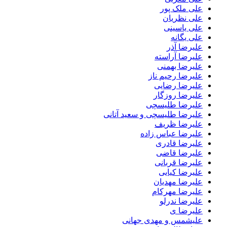
علی ملک پور
علی نظریان
علی یاسینی
علی یگانه
علیرضا آذر
علیرضا آراسته
علیرضا بهمنی
علیرضا رحیم ناز
علیرضا رضایی
علیرضا روزگار
علیرضا طلیسچی
علیرضا طلیسچی و سعید آتانی
علیرضا ظریف
علیرضا عباس زاده
علیرضا قادری
علیرضا قاضی
علیرضا قربانی
علیرضا کیایی
علیرضا مهدیان
علیرضا مهرکام
علیرضا ندرلو
علیرضا ی
علیشمس و مهدی جهانی