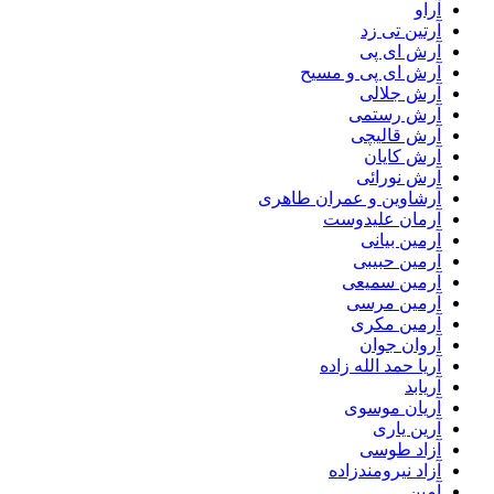
آراو
آرتین تی زد
آرش ای پی
آرش ای پی و مسیح
آرش جلالی
آرش رستمی
آرش قالیچی
آرش کایان
آرش نورائی
آرشاوین و عمران طاهری
آرمان علیدوست
آرمین بیانی
آرمین حبیبی
آرمین سمیعی
آرمین مرسی
آرمین مکری
آروان جوان
آریا حمد الله زاده
آریابد
آریان موسوی
آرین یاری
آزاد طوسی
آزاد نیرومندزاده
آمین