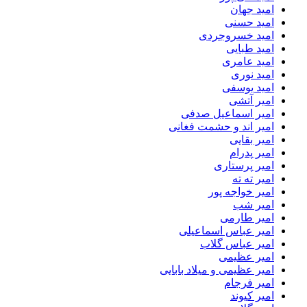
امید جهان
امید حسنی
امید خسروجردی
امید طبایی
امید عامری
امید نوری
امید یوسفی
امیر آتشی
امیر اسماعیل صدفی
امیر اند و حشمت فغانی
امیر بقایی
امیر پدرام
امیر پرستاری
امیر ته ته
امیر خواجه پور
امیر شب
امیر طارمی
امیر عباس اسماعیلی
امیر عباس گلاب
امیر عظیمی
امیر عظیمی و میلاد بابایی
امیر فرجام
امیر کیوند