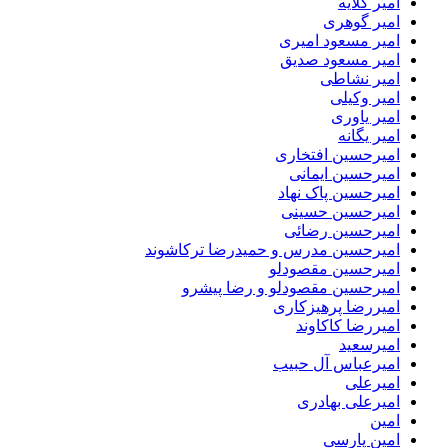
امیر گلایه
امیر گوهری
امیر مسعود امیری
امیر مسعود صدیق
امیر نشاطی
امیر وکیلی
امیر یاوری
امیر یگانه
امیرحسین افتخاری
امیرحسین ایمانی
امیرحسین پاک نهاد
امیرحسین حسینی
امیرحسین رضائی
امیرحسین مدرس و حمیدرضا ترکاشوند
امیرحسین مقصودلو
امیرحسین مقصودلو و رضا پیشرو
امیررضا پرهیزکاری
امیررضا کاکاوند
امیرسعید
امیرعباس آل حبیب
امیرعلی
امیرعلی بهادری
امین
امین پارسی