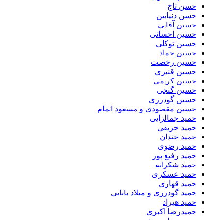
حسن تاج
حسن دنیابین
حسین آقایی
حسین احسانی
حسین توکلی
حسین حماد
حسین رخصت
حسین قنبری
حسین کریمی
حسین گنجی
حسین گودرزی
حسین مقصودی و مسعود اتمام
حمید جمالزایی
حمید حریفی
حمید خندان
حمید رضوی
حمید رفیع پور
حمید شکرانه
حمید عسکری
حمید قهاری
حمید گودرزی و میلاد بابایی
حمید هیراد
حمیدرضا اکبری