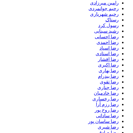
رامین میرزادی
رحیم جوانمردی
رحیم شهریاری
رستاک
رسول کرد
رشید سینایی
رضا احسانی
رضا احمدی
رضا اسپاد
رضا استادی
رضا افشار
رضا اکبری
رضا بهاری
رضا بیدرام
رضا تقوی
رضا چناری
رضا خادمیان
رضا رخساری
رضا رزم آرا
رضا روح پور
رضا ساداتی
رضا ساسان پور
رضا شیری
رضا صادقی