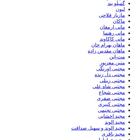
گمیلو بند
لیون
مازیار فلاحی
ماکان
مانی ارمغان
مانی رهنما
مانی کاکاوند
ماهان بهرام خان
ماهان مقدس زاده
مت-این
متین معزپور
مجتبی اورنگی
مجتبی دل زنده
مجتبی زینلی
مجتبی شاه علی
مجتبی شجاع
مجتبی صفری
مجتبی کبیری
مجتبی نجیمی
مجید اخشابی
مجید الوند‎
مجید الوند و سهیل صداقت
مجید باقری
مجید خراطها