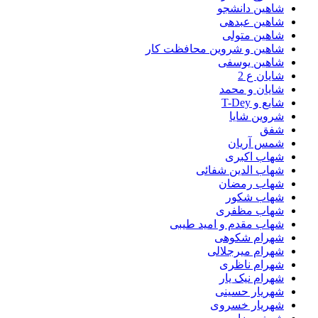
شاهین دانشجو
شاهین عبدهی
شاهین متولی
شاهین و شروین محافظت کار
شاهین یوسفی
شایان ع 2
شایان و محمد
شایع و T-Dey
شروین شایا
شفق
شمس آریان
شهاب اکبری
شهاب الدین شفائی
شهاب رمضان
شهاب شکور
شهاب مظفری
شهاب مقدم و امید طیبی
شهرام شکوهی
شهرام میرجلالی
شهرام ناظری
شهرام نیک یار
شهریار حسینی
شهریار خسروی