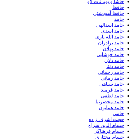
حاشا و پویا تات لاو
حافظ
حافظ آهودشتی
حامد
حامد اسدالهی
حامد اسدی
حامد الله یاری
حامد برادران
حامد پهلان
حامد خوشابی
حامد دلان
حامد دنتا
حامد رحمانی
حامد زمانی
حامد سیاهی
حامد فرمند
حامد لطفی
حامد محضرنیا
حامد همایون
حامی
حجت اشرف زاده
حسام الدین سراج
حسام فرهناکی
حسام مختاری