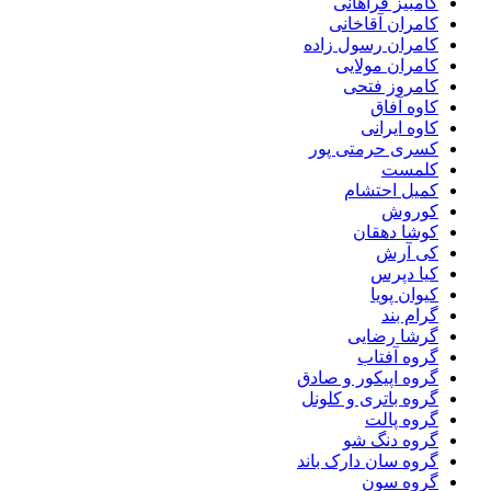
کامبیز فراهانی
کامران آقاخانی
کامران رسول زاده
کامران مولایی
کامروز فتحی
کاوه آفاق
کاوه ایرانی
کسری حرمتی پور
کلمست
کمیل احتشام
کوروش
کوشا دهقان
کی آرش
کیا دپرس
کیوان پویا
گرام بند
گرشا رضایی
گروه آفتاب
گروه اپیکور و صادق
گروه باتری و کلونل
گروه پالت
گروه دنگ شو
گروه سان دارک باند
گروه سون