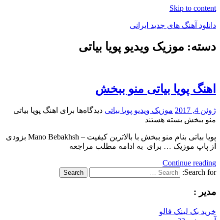
Skip to content
دانلود آهنگ های جدید ایرانی
دسته: موزیک ویدیو پویا بیاتی
دانلود
فول
آلبوم
موزیک
اهنگ پویا بیاتی منو ببخش
ژوئن 4, 2017
موزیک ویدیو پویا بیاتی
دیدگاه‌ها
برای اهنگ پویا بیاتی
منو ببخش
بسته هستند
پویا بیاتی بنام منو ببخش با بالاترین کیفیت – Mano Bebakhsh بزودی
از پاپ موزیک … برای به ادامه مطلب مراجعه
Continue reading
Search for:
Search
مدیر :
خرید بک لینک فالو