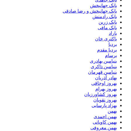
بابک جهانبخش
بابک جهانبخش و رضا صادقی
بابک رادمنش
بابک زرین
بابک مافی
باراد
باکتری خان
بردیا
بردیا مقدم
برسام
بنیامین بهادری
بنیامین ذاکری
بنیامین قهرمان
بهادر آذریان
بهروز اوجاقی
بهروز بهرام
بهروز کشاورزیان
بهروز نقویان
بهزاد پارسایی
بهمن
بهمن احمدی
بهمن کاویانی
بهمن معروفی