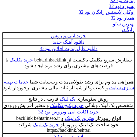
آپدیت نود 32
پسورد نود 32
اوکلی لایسنس رایگان نود 32
همیار نود 32
بهترین سئو
رایگان
خرید آنتی ویروس
دانلود آهنگ جدید
دانلود فایل اپدیت افلاین نود32
سفارش سریع بکلینک باکیفیت از behtarinbacklink
خرید بکلینک
تا
فرصت‌های بیشتری برای رشد برند ایجاد شود
همراهی مداوم برای رشد طولانی‌مدت وب‌سایت شما
خدمات بهینه
سازی سایت
و کسب‌وکار شما از ثبات مالی بیشتری برخوردار شود
روش سئوسازی
بک لینک
فارسی در نتایج
متخصص بک لینک وبلاگی
خرید پکیج بکلینک
و معتبر افزایش ورودی
خرید اکانت آنتی ویروس نود 32
انواع ریپورتاژ
بهترین بک لینک
و backlink behtarinseo.ir
نحوه ساخت بک لینک و رپورتاژ
خرید بک لینک
شرکت
https://backlink.behtari
لايسنس نود 32