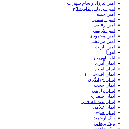
امین تیرزاد و سام سهراب
امین تیرزاد و علی فلاح
امین حبیبی
امین رستمی
امین رفیعی
امین کریمی
امین محمودی
امین مرعشی
امین ناریت
اهورا
ایلیا الهی یار
ایمان آذری
ایمان استار
ایمان اف جی ۱۰
ایمان جهانگری
ایمان حجت
ایمان زارعی
ایمان صفدری
ایمان عبدالله خانی
ایمان غلامی
ایمان فلاح
بابک ارجمند
بابک برهانی
بابک جاهدی