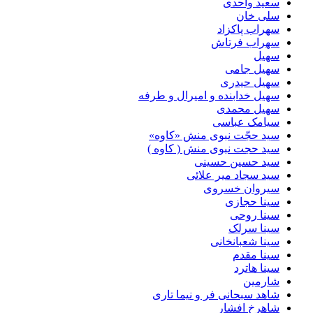
سعید واحدی
سلی خان
سهراب پاکزاد
سهراب فرتاش
سهیل
سهیل جامی
سهیل حیدری
سهیل خدابنده و امیرال و طرفه
سهیل محمدی
سیامک عباسی
سید حجّت نبوی منش «کاوه»
سید حجت نبوی منش ( کاوه )
سید حسین حسینى
سید سجاد میر علائی
سیروان خسروی
سینا حجازی
سینا روحی
سینا سرلک
سینا شعبانخانی
سینا مقدم
سینا هاترد
شارمین
شاهد سبحانی فر و نیما تاری
شاهرخ افشار