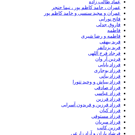
عماد طالب زاده
عمران ، حامد کاظم پور ، نیما حنجر
عمران و مجید سنسی و حامد کاظم پور
فاتح نورایی
فاروق جدلی
فاطمه
فاطمه و رضا شیری
فربد بیهقی
فربد یزدانفر
فرجاد فرج اللهی
فردین آر وان
فرزاد بابایی
فرزاد بوجاری
فرزاد بیانی
فرزاد بیباش و وحید تتورا
فرزاد صادقی
فرزاد عباسی
فرزاد فرزین
فرزاد فرزین و فریدون آسرایی
فرزاد کیان
فرزاد مستوفی
فرزاد میریان
فرزین کاتب
فرشاد باران و آراد زارعی