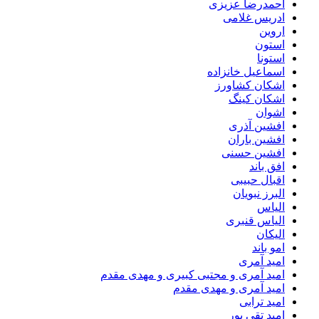
احمدرضا عزیزی
ادریس غلامی
اروین
استون
استونا
اسماعیل خانزاده
اشکان کشاورز
اشکان کینگ
اشوان
افشین آذری
افشین باران
افشین حسنی
افق باند
اقبال حبیبی
البرز نبویان
الیاس
الیاس قنبرى
الیکان
امو باند
امید آمری
امید آمری و مجتبی کبیری و مهدى مقدم
امید آمری و مهدی مقدم
امید ترابی
امید تقی پور