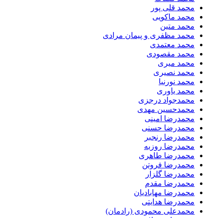
محمد قلی پور
محمد ماکویی
محمد متین
محمد مظفری و پیمان مرادی
محمد معتمدی
محمد مقصودی
محمد میری
محمد نصیری
محمد نورنیا
محمد یاوری
محمدجواد درجزی
محمدحسین مهدی
محمدرضا امینی
محمدرضا حسنی
محمدرضا رنجبر
محمدرضا روزبه
محمدرضا طاهری
محمدرضا فروتن
محمدرضا گلزار
محمدرضا مقدم
محمدرضا مهابادیان
محمدرضا هدایتی
محمدعلی محمودی (رادمان)