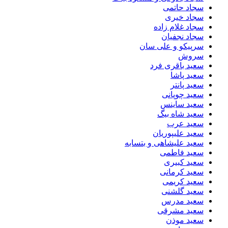
سجاد حاتمی
سجاد خیری
سجاد غلام زاده
سجاد نجفیان
سرپیکو و علی سان
سروش
سعید باقری فرد
سعید پاشا
سعید پانتر
سعید چوپانی
سعید ساینس
سعید شاه بیگ
سعید عرب
سعید علیپوریان
سعید علیشاهی و بتسابه
سعید فاطمی
سعید کبیری
سعید کرمانی
سعید کریمی
سعید گلشنی
سعید مدرس
سعید مشرقی
سعید موذن