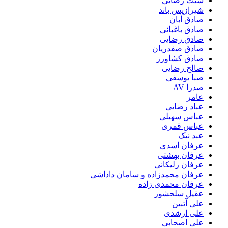
شیث رضایی
شیرازیس باند
صادق آبان
صادق باغبانی
صادق رضایی
صادق صفدریان
صادق کشاورز
صالح رضایی
صبا یوسفی
صدرا AV
عامر
عباد رضایی
عباس سهیلی
عباس قمری
عبد نیک
عرفان اسدی
عرفان بهشتی
عرفان زلیکانی
عرفان محمدزاده و سامان داداشی
عرفان محمدی زاده
عقیل سلحشور
علی آتبین
علی ارشدی
علی اصحابی