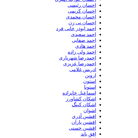
احسان رئیسی
احسان کریمی
احسان محمدی
احسان نی زن
احمد ابوذر خانی فرد
احمد سعیدی
احمد صفایی
احمد هادی
احمد ولی زاده
احمدرضا شهریاری
احمدرضا عزیزی
ادریس غلامی
اروین
استون
استونا
اسماعیل خانزاده
اشکان کشاورز
اشکان کینگ
اشوان
افشین آذری
افشین باران
افشین حسنی
افق باند