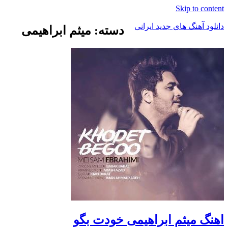
Skip t
هنگ های جدید ایرانی
دسته: میثم ابراهیمی
میثم ابراهیمی خودت بگو