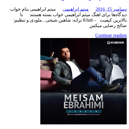
میثم ابراهیمی
میثم ابراهیمی بنام خواب
برای اهنگ میثم ابراهیمی خواب
بسته هستند
با
بالاترین کیفیت – Khab ترانه: شاهین شیخی , ملودی و تنظیم:
ایی میکس
Continue