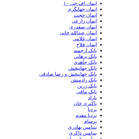
ایمان اف جی ۱۰
ایمان جهانگری
ایمان حجت
ایمان زارعی
ایمان صفدری
ایمان عبدالله خانی
ایمان غلامی
ایمان فلاح
بابک ارجمند
بابک برهانی
بابک جاهدی
بابک جهانبخش
بابک جهانبخش و رضا صادقی
بابک رادمنش
بابک زرین
بابک مافی
باراد
باکتری خان
بردیا
بردیا مقدم
برسام
بنیامین بهادری
بنیامین ذاکری
بنیامین قهرمان