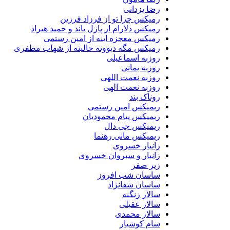
رضا یزدانی
رمیکس چرا تو از فرزاد فرزین
رمیکس دلارام از پازل باند و حمید هیراد
رمیکس معجزه اینه از امین رستمی
رمیکس مگه دیوونه حالیته از شهاب مظفری
روزبه اسماعیلی
روزبه بمانی
روزبه نعمت اللهی
روزبه نعمت الهی
روناک بند
ریمیکس امین رستمی
ریمیکس پیام محمودیان
ریمیکس جی دال
ریمیکس مانی رهنما
زانیار خسروی
زانیار و سیروان خسروی
زیر صفر
ساسان شب افروز
ساسان شفانژاد
سالار زنگنه
سالار عقیلی
سالار محمدی
سام کوشیار