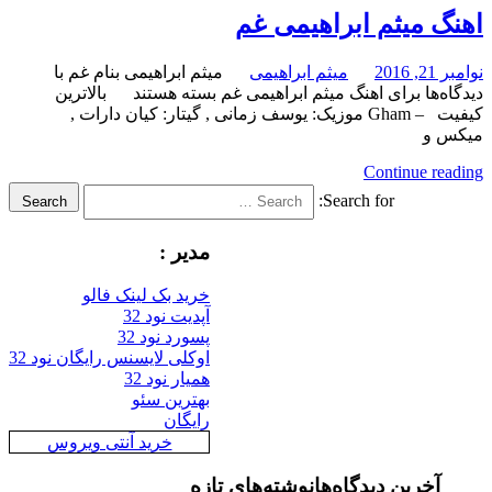
میثم ابراهیمی غم
میثم ابراهیمی
میثم ابراهیمی بنام غم با
برای اهنگ میثم ابراهیمی غم
بسته هستند
بالاترین
کیفیت – Gham موزیک: یوسف زمانی , گیتار: کیان دارات ,
Continue
Search for:
Search
مدیر :
خرید بک لینک فالو
آپدیت نود 32
پسورد نود 32
اوکلی لایسنس رایگان نود 32
همیار نود 32
بهترین سئو
رایگان
خرید آنتی ویروس
رین دیدگاه‌ها
نوشته‌های تازه