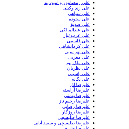
علی رمضانپور و آمین بند
علی زند وکیلی
علی سپاهی
علی ستوده
علی صدیق
علی عبدالمالکی
علی عرب تبار
علی قاسمی
علی کرمانشاهی
علی لهراسبی
علی مغربی
علی ملک پور
علی نظریان
علی یاسینی
علی یگانه
علیرضا آذر
علیرضا آراسته
علیرضا بهمنی
علیرضا رحیم ناز
علیرضا رضایی
علیرضا روزگار
علیرضا طلیسچی
علیرضا طلیسچی و سعید آتانی
علیرضا ظریف