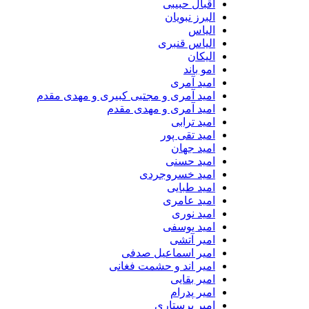
اقبال حبیبی
البرز نبویان
الیاس
الیاس قنبرى
الیکان
امو باند
امید آمری
امید آمری و مجتبی کبیری و مهدى مقدم
امید آمری و مهدی مقدم
امید ترابی
امید تقی پور
امید جهان
امید حسنی
امید خسروجردی
امید طبایی
امید عامری
امید نوری
امید یوسفی
امیر آتشی
امیر اسماعیل صدفی
امیر اند و حشمت فغانی
امیر بقایی
امیر پدرام
امیر پرستاری