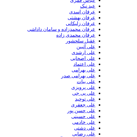
عباس قمری
عبد نیک
عرفان اسدی
عرفان بهشتی
عرفان زلیکانی
عرفان محمدزاده و سامان داداشی
عرفان محمدی زاده
عقیل سلحشور
علی آتبین
علی ارشدی
علی اصحابی
علی اعتماد
علی بهرامی
علی بهرامی صدر
علی بیات
علی پرویزی
علی پی جی
علی توحید
علی جعفری
علی حسن پور
علی حسینی
علی خادمی
علی دشتی
علی رضایی