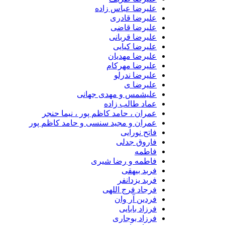
علیرضا عباس زاده
علیرضا قادری
علیرضا قاضی
علیرضا قربانی
علیرضا کیایی
علیرضا مهدیان
علیرضا مهرکام
علیرضا ندرلو
علیرضا ی
علیشمس و مهدی جهانی
عماد طالب زاده
عمران ، حامد کاظم پور ، نیما حنجر
عمران و مجید سنسی و حامد کاظم پور
فاتح نورایی
فاروق جدلی
فاطمه
فاطمه و رضا شیری
فربد بیهقی
فربد یزدانفر
فرجاد فرج اللهی
فردین آر وان
فرزاد بابایی
فرزاد بوجاری