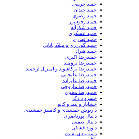
حمید حریفی
حمید خندان
حمید رضوی
حمید رفیع پور
حمید شکرانه
حمید عسکری
حمید قهاری
حمید گودرزی و میلاد بابایی
حمید هیراد
حمیدرضا اکبری
حمیدرضا برومند
حمیدرضا ترکاشوند و امیریل ارجمند
حمیدرضا علیخانی
حمیدرضا علیزاده
حمیدرضا مازوچی
حمیدرضا محوی
خسرو دادگر
خشایار و نیما و کانو
داریوش جمشیدی و کامبیز جمشیدی
دانیال پورناصری
دانیال نعمتی
داوود فشکی
دسته‌بندی نشده