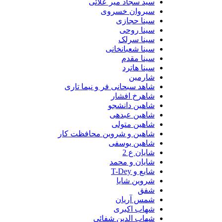
سید سجاد میر علائی
سیروان خسروی
سینا حجازی
سینا روحی
سینا سرلک
سینا شعبانخانی
سینا مقدم
سینا هاترد
شارمین
شاهد سبحانی فر و نیما تاری
شاهرخ افشار
شاهین دانشجو
شاهین عبدهی
شاهین متولی
شاهین و شروین محافظت کار
شاهین یوسفی
شایان ع 2
شایان و محمد
شایع و T-Dey
شروین شایا
شفق
شمس آریان
شهاب اکبری
شهاب الدین شفائی