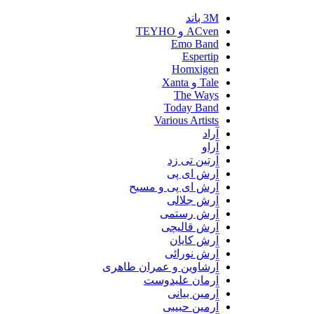
3M باند
ACven و TEYHO
Emo Band
Espertip
Homxigen
Tale و Xanta
The Ways
Today Band
Various Artists
آراد
آراو
آرتین تی زد
آرش ای پی
آرش ای پی و مسیح
آرش جلالی
آرش رستمی
آرش قالیچی
آرش کایان
آرش نورائی
آرشاوین و عمران طاهری
آرمان علیدوست
آرمین بیانی
آرمین حبیبی