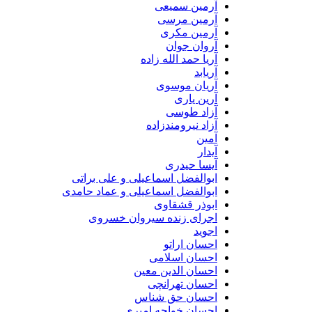
آرمین سمیعی
آرمین مرسی
آرمین مکری
آروان جوان
آریا حمد الله زاده
آریابد
آریان موسوی
آرین یاری
آزاد طوسی
آزاد نیرومندزاده
آمین
آیدار
آیسا حیدری
ابوالفضل اسماعیلی و علی براتی
ابوالفضل اسماعیلی و عماد حامدی
ابوذر قشقاوی
اجرای زنده سیروان خسروی
اجوید
احسان اراتو
احسان اسلامی
احسان الدین معین
احسان تهرانچی
احسان حق شناس
احسان خواجه امیری