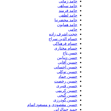
حامد زمانی
حامد سیاهی
حامد فرمند
حامد لطفی
حامد محضرنیا
حامد همایون
حامی
حجت اشرف زاده
حسام الدین سراج
حسام فرهناکی
حسام مختاری
حسن تاج
حسن دنیابین
حسین آقایی
حسین احسانی
حسین توکلی
حسین حماد
حسین رخصت
حسین قنبری
حسین کریمی
حسین گنجی
حسین گودرزی
حسین مقصودی و مسعود اتمام
حمید جمالزایی