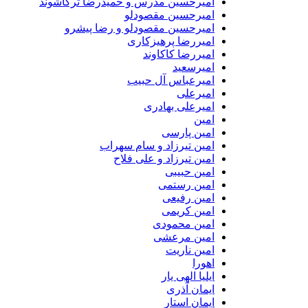
امیرحسین مدرس و حمیدرضا ترکاشوند
امیرحسین مقصودلو
امیرحسین مقصودلو و رضا پیشرو
امیررضا پرهیزکاری
امیررضا کاکاوند
امیرسعید
امیرعباس آل حبیب
امیرعلی
امیرعلی بهادری
امین
امین پارسی
امین تیرزاد و سام سهراب
امین تیرزاد و علی فلاح
امین حبیبی
امین رستمی
امین رفیعی
امین کریمی
امین محمودی
امین مرعشی
امین ناریت
اهورا
ایلیا الهی یار
ایمان آذری
ایمان استار