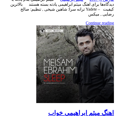
برای اهنگ میثم ابراهیمی یادته
بسته هستند
بالاترین
کیفیت – Yadete ترانه سرا: شاهین شیخی , تنظیم: صالح
 میکس
Continue
میثم ابراهیمی خواب