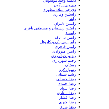
دکلمه وحید موسویان
دی جی آرگون
دی جی میلاد مظهری
راستین وقاری
راشا
رامتین دلیران
رامتین ریسمان و مصطفی باقری
رامسز
رامین بی باک
رامین بی باک و کاروئل
رامین فاخری
رامین میرزادی
رحیم جوانمردی
رحیم شهریاری
رستاک
رسول کرد
رشید سینایی
رضا احسانی
رضا احمدی
رضا اسپاد
رضا استادی
رضا افشار
رضا اکبری
رضا بهاری