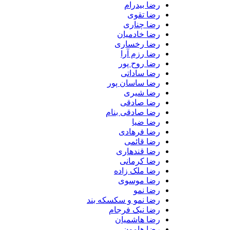
رضا بیدرام
رضا تقوی
رضا چناری
رضا خادمیان
رضا رخساری
رضا رزم آرا
رضا روح پور
رضا ساداتی
رضا ساسان پور
رضا شیری
رضا صادقی
رضا صادقی بنام
رضا ضیا
رضا فرهادی
رضا قائمی
رضا قندهاری
رضا کرمانی
رضا ملک زاده
رضا موسوی
رضا نمو
رضا نمو و سکسکه بند
رضا نیک فرجام
رضا هاشمیان
رضا هامون