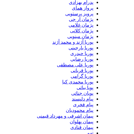
پدرام بهزادی
پرواز همای
پرویز پرستویی
پژمان آر جی
پژمان غلامی
پژمان کلانی
پژمان مینویی
پوریا آژند و محمد آژند
پوریا بارجینی
پوریا حیدری
پوریا رضایی
پوریا علی مصطفی
پوریا قربانی
پوریا گرامی
پوریا محمدی کیا
پویا بیاتی
پویان جناتی
پیام دلپسند
پیام فخری
پیام محمودیان
پیمان اشرفی و مهرداد قیمنی
پیمان پهلوان
پیمان قنادی
تهم