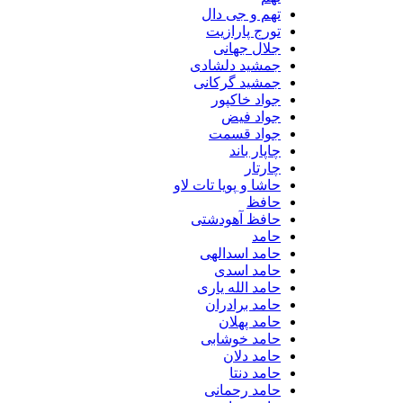
تهم و جی دال
تورج پارازیت
جلال جهانی
جمشید دلشادی
جمشید گرکانی
جواد خاکپور
جواد فیض
جواد قسمت
چاپار باند
چارتار
حاشا و پویا تات لاو
حافظ
حافظ آهودشتی
حامد
حامد اسدالهی
حامد اسدی
حامد الله یاری
حامد برادران
حامد پهلان
حامد خوشابی
حامد دلان
حامد دنتا
حامد رحمانی