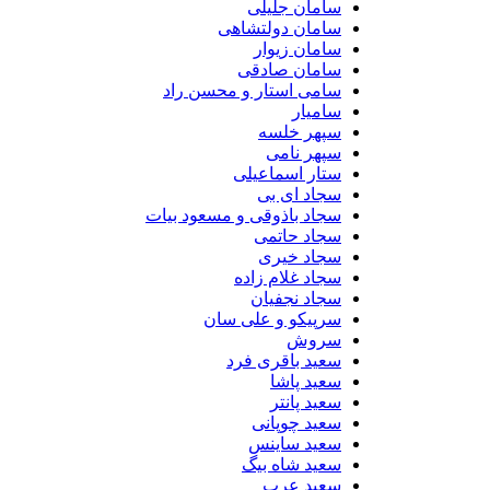
سامان جلیلی
سامان دولتشاهی
سامان زیوار
سامان صادقی
سامی استار و محسن راد
سامیار
سپهر خلسه
سپهر نامی
ستار اسماعیلی
سجاد ای بی
سجاد باذوقی و مسعود بیات
سجاد حاتمی
سجاد خیری
سجاد غلام زاده
سجاد نجفیان
سرپیکو و علی سان
سروش
سعید باقری فرد
سعید پاشا
سعید پانتر
سعید چوپانی
سعید ساینس
سعید شاه بیگ
سعید عرب