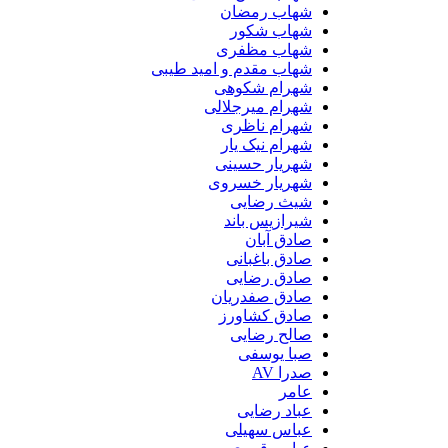
شهاب رمضان
شهاب شکور
شهاب مظفری
شهاب مقدم و امید طیبی
شهرام شکوهی
شهرام میرجلالی
شهرام ناظری
شهرام نیک یار
شهریار حسینی
شهریار خسروی
شیث رضایی
شیرازیس باند
صادق آبان
صادق باغبانی
صادق رضایی
صادق صفدریان
صادق کشاورز
صالح رضایی
صبا یوسفی
صدرا AV
عامر
عباد رضایی
عباس سهیلی