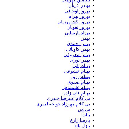
بهادر آذریان
بهروز اوجاقی
بهروز بهرام
بهروز کشاورزیان
بهروز نقویان
بهزاد پارسایی
بهمن
بهمن احمدی
بهمن کاویانی
بهمن معروفی
بهمن نوری
بهنام بانی
بهنام خشوعی
بهنام زرین
بهنام صفوی
بهنام علمشاهی
بهنام قلی زاده
بی کلام علیرضا حیدری
بی کلام مهرزاد خواجه امیری
بی من
بیات
پارسا زارع
پازل باند