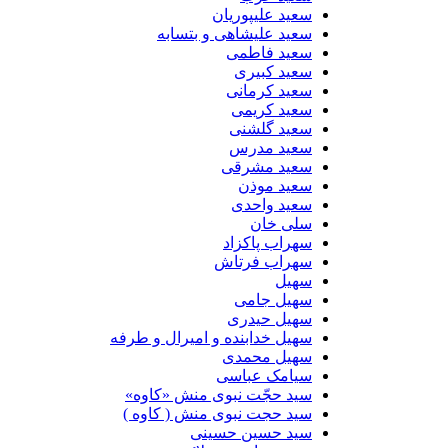
سعید علیپوریان
سعید علیشاهی و بتسابه
سعید فاطمی
سعید کبیری
سعید کرمانی
سعید کریمی
سعید گلشنی
سعید مدرس
سعید مشرقی
سعید موذن
سعید واحدی
سلی خان
سهراب پاکزاد
سهراب فرتاش
سهیل
سهیل جامی
سهیل حیدری
سهیل خدابنده و امیرال و طرفه
سهیل محمدی
سیامک عباسی
سید حجّت نبوی منش «کاوه»
سید حجت نبوی منش ( کاوه )
سید حسین حسینى