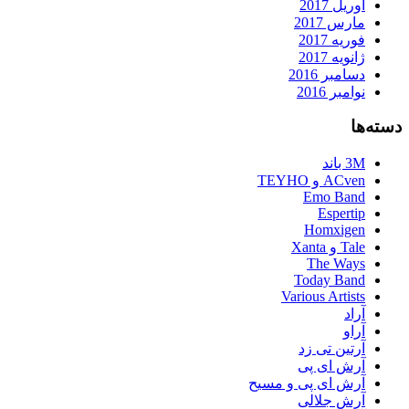
آوریل 2017
مارس 2017
فوریه 2017
ژانویه 2017
دسامبر 2016
نوامبر 2016
دسته‌ها
3M باند
ACven و TEYHO
Emo Band
Espertip
Homxigen
Tale و Xanta
The Ways
Today Band
Various Artists
آراد
آراو
آرتین تی زد
آرش ای پی
آرش ای پی و مسیح
آرش جلالی