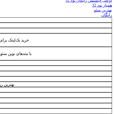
اوکلی لایسنس رایگان نود 32
همیار نود 32
بهترین سئو
رایگان
خرید بک‌لینک برا
با متدهای نوین سئو
بهترین ر