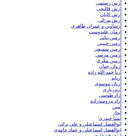
آرش رستمی
آرش قالیچی
آرش کایان
آرش نورائی
آرشاوین و عمران طاهری
آرمان علیدوست
آرمین بیانی
آرمین حبیبی
آرمین سمیعی
آرمین مرسی
آرمین مکری
آروان جوان
آریا حمد الله زاده
آریابد
آریان موسوی
آرین یاری
آزاد طوسی
آزاد نیرومندزاده
آمین
آیدار
آیسا حیدری
ابوالفضل اسماعیلی و علی براتی
ابوالفضل اسماعیلی و عماد حامدی
ابوذر قشقاوی