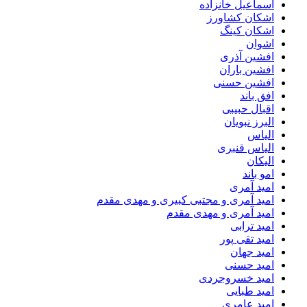
اسماعیل خانزاده
اشکان کشاورز
اشکان کینگ
اشوان
افشین آذری
افشین باران
افشین حسنی
افق باند
اقبال حبیبی
البرز نبویان
الیاس
الیاس قنبرى
الیکان
امو باند
امید آمری
امید آمری و مجتبی کبیری و مهدى مقدم
امید آمری و مهدی مقدم
امید ترابی
امید تقی پور
امید جهان
امید حسنی
امید خسروجردی
امید طبایی
امید عامری