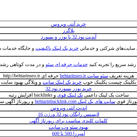
خرید آنتی ویروس
بلاگرز
آپدیت نود 32 با یوزر و پسورد
ی سایت‌های شرکتی و خدماتی
خرید بک لینک باکیفیت
و جایگاه خدمات شر
 رشد سریع را تجربه کنید
خدمات حرفه ای سئو
و در مدت کوتاهی رشد آما
هزینه تعریف
سئو سایت behtarinseo.ir
حرفه ای http://behtarinseo.ir
بکلینک چیست بکلینک خوب
خرید بک لینک سایت
و وبلاگی بهبود سایت
خرید یوزر پسورد نود 32
ساخت بک لینک داعمی
بک لینک قوی
و backlinks افزایش رتبه
پورتاژ قوی
سایت های بک لینک behtarinbacklink.com
و رپورتاژ اگهی س
اپدیت انتی ویروس
لایسنس رایگان نود 32 ورژن 16
کلمات کلیدی مناسب برای رپورتاژ آگهی
بهبود سئو وب سایت
آمیرزا 500 تا 600