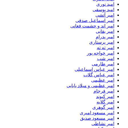
امید نوری
امید یوسفی
امیر آتشی
امیر اسماعیل صدفی
امیر اند و حشمت فغانی
امیر بقایی
امیر پدرام
امیر پرستاری
امیر ته ته
امیر خواجه پور
امیر شب
امیر طارمی
امیر عباس اسماعیلی
امیر عباس گلاب
امیر عظیمی
امیر عظیمی و میلاد بابایی
امیر فرجام
امیر کیوند
امیر گلایه
امیر گوهری
امیر مسعود امیری
امیر مسعود صدیق
امیر نشاطی