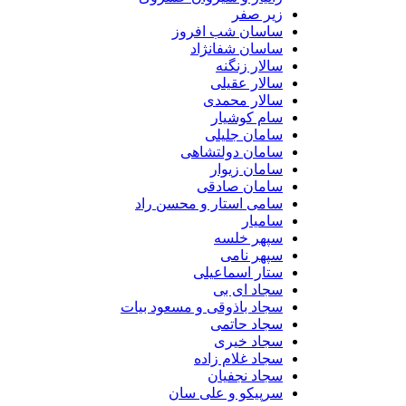
زیر صفر
ساسان شب افروز
ساسان شفانژاد
سالار زنگنه
سالار عقیلی
سالار محمدی
سام کوشیار
سامان جلیلی
سامان دولتشاهی
سامان زیوار
سامان صادقی
سامی استار و محسن راد
سامیار
سپهر خلسه
سپهر نامی
ستار اسماعیلی
سجاد ای بی
سجاد باذوقی و مسعود بیات
سجاد حاتمی
سجاد خیری
سجاد غلام زاده
سجاد نجفیان
سرپیکو و علی سان