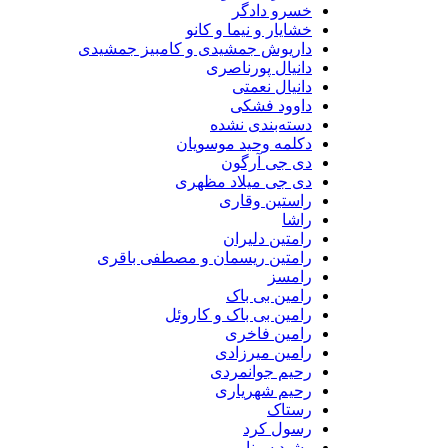
خسرو دادگر
خشایار و نیما و کانو
داریوش جمشیدی و کامبیز جمشیدی
دانیال پورناصری
دانیال نعمتی
داوود فشکی
دسته‌بندی نشده
دکلمه وحید موسویان
دی جی آرگون
دی جی میلاد مظهری
راستین وقاری
راشا
رامتین دلیران
رامتین ریسمان و مصطفی باقری
رامسز
رامین بی باک
رامین بی باک و کاروئل
رامین فاخری
رامین میرزادی
رحیم جوانمردی
رحیم شهریاری
رستاک
رسول کرد
رشید سینایی