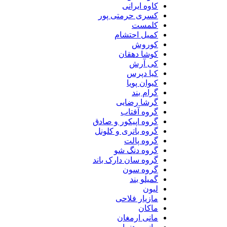
کاوه ایرانی
کسری حرمتی پور
کلمست
کمیل احتشام
کوروش
کوشا دهقان
کی آرش
کیا دپرس
کیوان پویا
گرام بند
گرشا رضایی
گروه آفتاب
گروه اپیکور و صادق
گروه باتری و کلونل
گروه پالت
گروه دنگ شو
گروه سان دارک باند
گروه سون
گمیلو بند
لیون
مازیار فلاحی
ماکان
مانی ارمغان