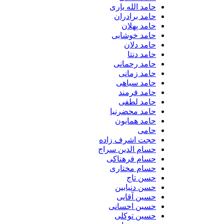
حامد الله یاری
حامد برادران
حامد پهلان
حامد خوشابی
حامد دلان
حامد دنتا
حامد رحمانی
حامد زمانی
حامد سیاهی
حامد فرمند
حامد لطفی
حامد محضرنیا
حامد همایون
حامی
حجت اشرف زاده
حسام الدین سراج
حسام فرهناکی
حسام مختاری
حسن تاج
حسن دنیابین
حسین آقایی
حسین احسانی
حسین توکلی