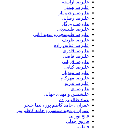
علیرضا آراسته
علیرضا بهمنی
علیرضا رحیم ناز
علیرضا رضایی
علیرضا روزگار
علیرضا طلیسچی
علیرضا طلیسچی و سعید آتانی
علیرضا ظریف
علیرضا عباس زاده
علیرضا قادری
علیرضا قاضی
علیرضا قربانی
علیرضا کیایی
علیرضا مهدیان
علیرضا مهرکام
علیرضا ندرلو
علیرضا ی
علیشمس و مهدی جهانی
عماد طالب زاده
عمران ، حامد کاظم پور ، نیما حنجر
عمران و مجید سنسی و حامد کاظم پور
فاتح نورایی
فاروق جدلی
فاطمه