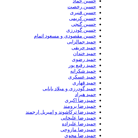
حسین حماد
حسین رخصت
حسین قنبری
حسین کریمی
حسین گنجی
حسین گودرزی
حسین مقصودی و مسعود اتمام
حمید جمالزایی
حمید حریفی
حمید خندان
حمید رضوی
حمید رفیع پور
حمید شکرانه
حمید عسکری
حمید قهاری
حمید گودرزی و میلاد بابایی
حمید هیراد
حمیدرضا اکبری
حمیدرضا برومند
حمیدرضا ترکاشوند و امیریل ارجمند
حمیدرضا علیخانی
حمیدرضا علیزاده
حمیدرضا مازوچی
حمیدرضا محوی