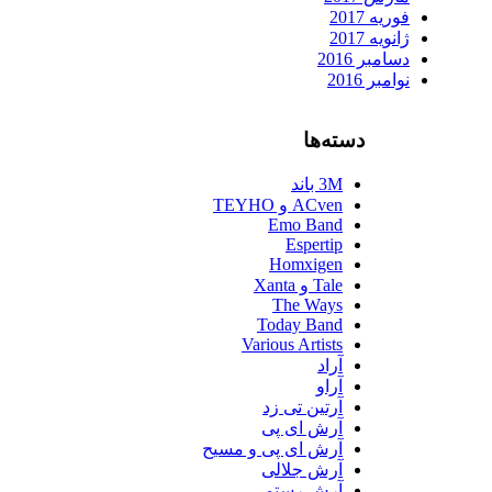
فوریه 2017
ژانویه 2017
دسامبر 2016
نوامبر 2016
دسته‌ها
3M باند
ACven و TEYHO
Emo Band
Espertip
Homxigen
Tale و Xanta
The Ways
Today Band
Various Artists
آراد
آراو
آرتین تی زد
آرش ای پی
آرش ای پی و مسیح
آرش جلالی
آرش رستمی