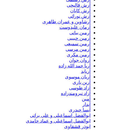
آرش قالیچی
آرش کایان
آرش نورائی
آرشاوین و عمران طاهری
آرمان علیدوست
آرمین بیانی
آرمین حبیبی
آرمین سمیعی
آرمین مرسی
آرمین مکری
آروان جوان
آریا حمد الله زاده
آریابد
آریان موسوی
آرین یاری
آزاد طوسی
آزاد نیرومندزاده
آمین
آیدار
آیسا حیدری
ابوالفضل اسماعیلی و علی براتی
ابوالفضل اسماعیلی و عماد حامدی
ابوذر قشقاوی