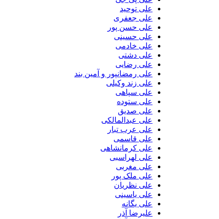
علی توحید
علی جعفری
علی حسن پور
علی حسینی
علی خادمی
علی دشتی
علی رضایی
علی رمضانپور و آمین بند
علی زند وکیلی
علی سپاهی
علی ستوده
علی صدیق
علی عبدالمالکی
علی عرب تبار
علی قاسمی
علی کرمانشاهی
علی لهراسبی
علی مغربی
علی ملک پور
علی نظریان
علی یاسینی
علی یگانه
علیرضا آذر