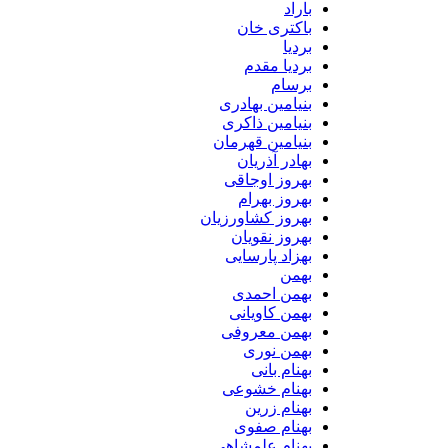
باراد
باکتری خان
بردیا
بردیا مقدم
برسام
بنیامین بهادری
بنیامین ذاکری
بنیامین قهرمان
بهادر آذریان
بهروز اوجاقی
بهروز بهرام
بهروز کشاورزیان
بهروز نقویان
بهزاد پارسایی
بهمن
بهمن احمدی
بهمن کاویانی
بهمن معروفی
بهمن نوری
بهنام بانی
بهنام خشوعی
بهنام زرین
بهنام صفوی
بهنام علمشاهی