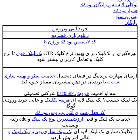
سنس رایگان نود 32
3
ئو
خرید آنتی ویروس
دانلود بازی فشرده
کد لایسنس نود 32 ورژن 8
 از بک‌لینک برای بهبود نرخ کلیک CTR
بک لینک قوی
تا نرخ
کلیک و تعامل کاربران بیشتر شود
مهارت برندینگ در فضای دیجیتال
خدمات سئو و بهینه سازی
سایت
تا برندتان در ذهن مشتریان ممتاز جلوه کند
سه او اهمیت
فروش backlink
شرکتی تضمینی
 چیست؟ بک لینک لایه ای
هزینه بکلینک
و عالی خرید ورودی
گوگل
کد فعال سازی آنتی ویروس نود 32
ت بک لینک واقعی
ارزشمندترین نوع بک لینک
و edu رتبه
وبسایت
ک سازی بک لینک لایه ای
بک لینک سازی بهترین بک لینک
و
عالی افزايش بازديد