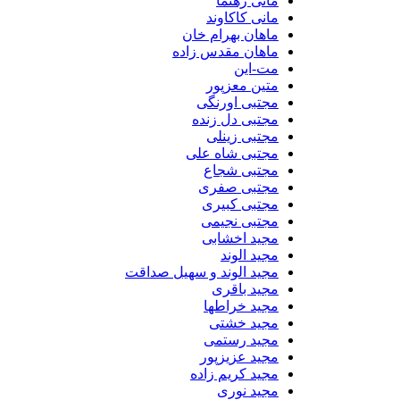
مانی رهنما
مانی کاکاوند
ماهان بهرام خان
ماهان مقدس زاده
مت-این
متین معزپور
مجتبی اورنگی
مجتبی دل زنده
مجتبی زینلی
مجتبی شاه علی
مجتبی شجاع
مجتبی صفری
مجتبی کبیری
مجتبی نجیمی
مجید اخشابی
مجید الوند‎
مجید الوند و سهیل صداقت
مجید باقری
مجید خراطها
مجید خشتی
مجید رستمی
مجید عزیزپور
مجید کریم زاده
مجید نوری