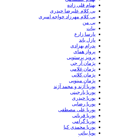
بهنام قلی زاده
بی کلام علیرضا حیدری
بی کلام مهرزاد خواجه امیری
بی من
بیات
پارسا زارع
پازل باند
پدرام بهزادی
پرواز همای
پرویز پرستویی
پژمان آر جی
پژمان غلامی
پژمان کلانی
پژمان مینویی
پوریا آژند و محمد آژند
پوریا بارجینی
پوریا حیدری
پوریا رضایی
پوریا علی مصطفی
پوریا قربانی
پوریا گرامی
پوریا محمدی کیا
پویا بیاتی