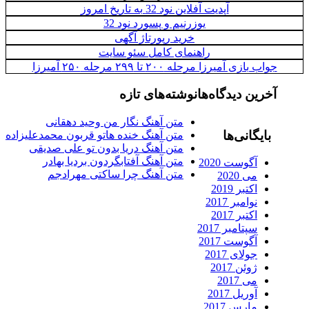
آپدیت آفلاین نود 32 به تاریخ امروز
یوزرنیم و پسورد نود 32
خرید رپورتاژ آگهی
راهنمای کامل سئو سایت
بازی آمیرزا مرحله ۲۰۰ تا ۲۹۹ مرحله ۲۵۰ آمیرزا
رین دیدگاه‌ها
نوشته‌های تازه
متن آهنگ نگار من وحید دهقانی
ایگانی‌ها
متن آهنگ خنده هاتو قربون محمدعلیزاده
متن آهنگ دریا بدون تو علی صدیقی
متن آهنگ آفتابگردون بردیا بهادر
آگوست 2020
متن آهنگ چرا ساکتی مهرادجم
می 2020
اکتبر 2019
نوامبر 2017
اکتبر 2017
سپتامبر 2017
آگوست 2017
جولای 2017
ژوئن 2017
می 2017
آوریل 2017
مارس 2017