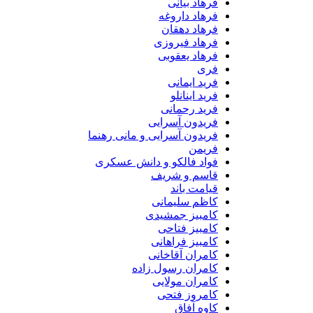
فرهاد بیانی
فرهاد داروغه
فرهاد دهقان
فرهاد فیروزی
فرهاد یعقوبی
فری
فرید ایمانی
فرید اینانلو
فرید رحمانی
فریدون آسرایی
فریدون آسرایی و مانی رهنما
فریمن
فواد فالکو و دانش عسکری
قاسم و شریف
قیامت باند
کاظم سلیمانی
کامبیز جمشیدی
کامبیز فتاحی
کامبیز فراهانی
کامران آقاخانی
کامران رسول زاده
کامران مولایی
کامروز فتحی
کاوه آفاق