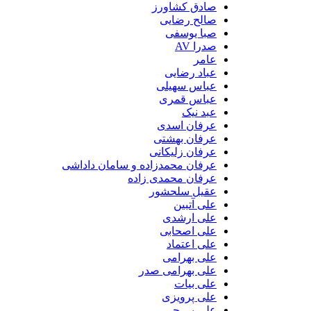
صادق کشاورز
صالح رضایی
صبا یوسفی
صدرا AV
عامر
عباد رضایی
عباس سهیلی
عباس قمری
عبد نیک
عرفان اسدی
عرفان بهشتی
عرفان زلیکانی
عرفان محمدزاده و سامان داداشی
عرفان محمدی زاده
عقیل سلحشور
علی آتبین
علی ارشدی
علی اصحابی
علی اعتماد
علی بهرامی
علی بهرامی صدر
علی بیات
علی پرویزی
علی پی جی