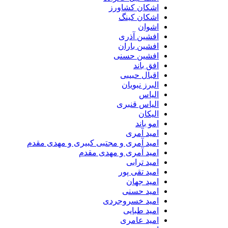
اشکان کشاورز
اشکان کینگ
اشوان
افشین آذری
افشین باران
افشین حسنی
افق باند
اقبال حبیبی
البرز نبویان
الیاس
الیاس قنبرى
الیکان
امو باند
امید آمری
امید آمری و مجتبی کبیری و مهدى مقدم
امید آمری و مهدی مقدم
امید ترابی
امید تقی پور
امید جهان
امید حسنی
امید خسروجردی
امید طبایی
امید عامری