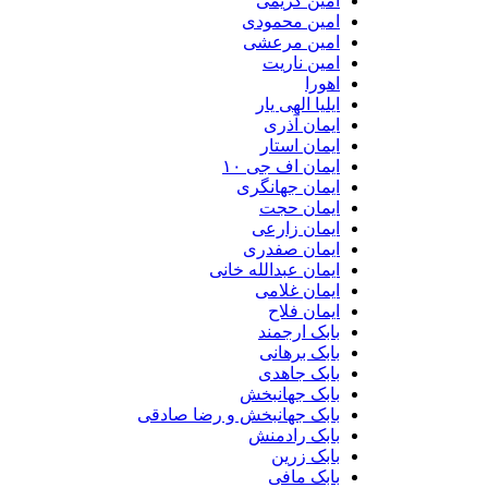
امین کریمی
امین محمودی
امین مرعشی
امین ناریت
اهورا
ایلیا الهی یار
ایمان آذری
ایمان استار
ایمان اف جی ۱۰
ایمان جهانگری
ایمان حجت
ایمان زارعی
ایمان صفدری
ایمان عبدالله خانی
ایمان غلامی
ایمان فلاح
بابک ارجمند
بابک برهانی
بابک جاهدی
بابک جهانبخش
بابک جهانبخش و رضا صادقی
بابک رادمنش
بابک زرین
بابک مافی