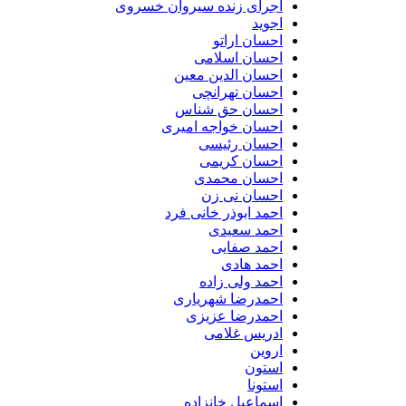
اجرای زنده سیروان خسروی
اجوید
احسان اراتو
احسان اسلامی
احسان الدین معین
احسان تهرانچی
احسان حق شناس
احسان خواجه امیری
احسان رئیسی
احسان کریمی
احسان محمدی
احسان نی زن
احمد ابوذر خانی فرد
احمد سعیدی
احمد صفایی
احمد هادی
احمد ولی زاده
احمدرضا شهریاری
احمدرضا عزیزی
ادریس غلامی
اروین
استون
استونا
اسماعیل خانزاده