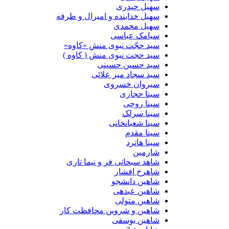
سهیل حیدری
سهیل خدابنده و امیرال و طرفه
سهیل محمدی
سیامک عباسی
سید حجّت نبوی منش «کاوه»
سید حجت نبوی منش ( کاوه )
سید حسین حسینى
سید سجاد میر علائی
سیروان خسروی
سینا حجازی
سینا روحی
سینا سرلک
سینا شعبانخانی
سینا مقدم
سینا هاترد
شارمین
شاهد سبحانی فر و نیما تاری
شاهرخ افشار
شاهین دانشجو
شاهین عبدهی
شاهین متولی
شاهین و شروین محافظت کار
شاهین یوسفی