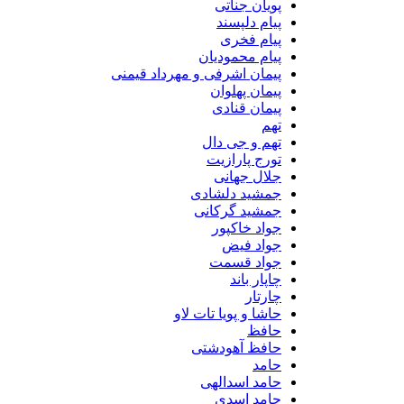
پویان جناتی
پیام دلپسند
پیام فخری
پیام محمودیان
پیمان اشرفی و مهرداد قیمنی
پیمان پهلوان
پیمان قنادی
تهم
تهم و جی دال
تورج پارازیت
جلال جهانی
جمشید دلشادی
جمشید گرکانی
جواد خاکپور
جواد فیض
جواد قسمت
چاپار باند
چارتار
حاشا و پویا تات لاو
حافظ
حافظ آهودشتی
حامد
حامد اسدالهی
حامد اسدی