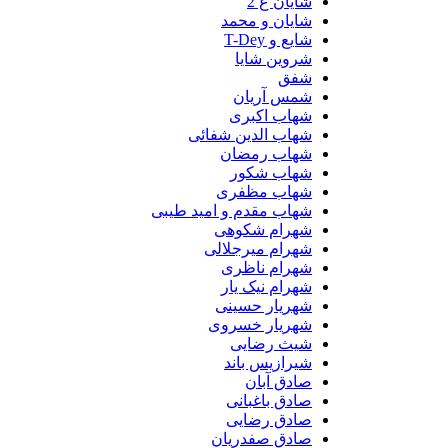
شایان ع 2
شایان و محمد
شایع و T-Dey
شروین شایا
شفق
شمس آریان
شهاب اکبری
شهاب الدین شفائی
شهاب رمضان
شهاب شکور
شهاب مظفری
شهاب مقدم و امید طیبی
شهرام شکوهی
شهرام میرجلالی
شهرام ناظری
شهرام نیک یار
شهریار حسینی
شهریار خسروی
شیث رضایی
شیرازیس باند
صادق آبان
صادق باغبانی
صادق رضایی
صادق صفدریان