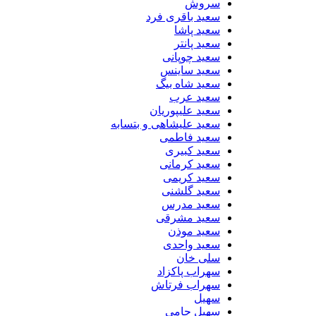
سروش
سعید باقری فرد
سعید پاشا
سعید پانتر
سعید چوپانی
سعید ساینس
سعید شاه بیگ
سعید عرب
سعید علیپوریان
سعید علیشاهی و بتسابه
سعید فاطمی
سعید کبیری
سعید کرمانی
سعید کریمی
سعید گلشنی
سعید مدرس
سعید مشرقی
سعید موذن
سعید واحدی
سلی خان
سهراب پاکزاد
سهراب فرتاش
سهیل
سهیل جامی