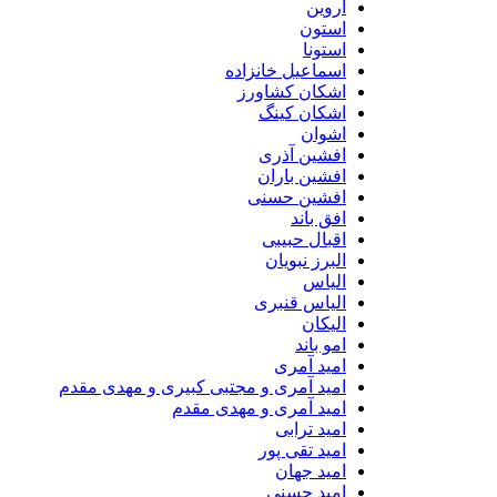
اروین
استون
استونا
اسماعیل خانزاده
اشکان کشاورز
اشکان کینگ
اشوان
افشین آذری
افشین باران
افشین حسنی
افق باند
اقبال حبیبی
البرز نبویان
الیاس
الیاس قنبرى
الیکان
امو باند
امید آمری
امید آمری و مجتبی کبیری و مهدى مقدم
امید آمری و مهدی مقدم
امید ترابی
امید تقی پور
امید جهان
امید حسنی