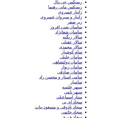
ریمیکس جی دال
ریمیکس مانی رهنما
زانیار خسروی
زانیار و سیروان خسروی
زیر صفر
ساسان شب افروز
ساسان شفانژاد
سالار زنگنه
سالار عقیلی
سالار محمدی
سام کوشیار
سامان جلیلی
سامان دولتشاهی
سامان زیوار
سامان صادقی
سامی استار و محسن راد
سامیار
سپهر خلسه
سپهر نامی
ستار اسماعیلی
سجاد ای بی
سجاد باذوقی و مسعود بیات
سجاد حاتمی
سجاد خیری