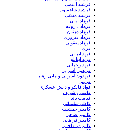
فرشید ادهمی
فرشید شاهسون
فرشید میلانی
فرهاد بیانی
فرهاد داروغه
فرهاد دهقان
فرهاد فیروزی
فرهاد یعقوبی
فری
فرید ایمانی
فرید اینانلو
فرید رحمانی
فریدون آسرایی
فریدون آسرایی و مانی رهنما
فریمن
فواد فالکو و دانش عسکری
قاسم و شریف
قیامت باند
کاظم سلیمانی
کامبیز جمشیدی
کامبیز فتاحی
کامبیز فراهانی
کامران آقاخانی