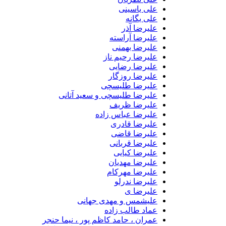
علی یاسینی
علی یگانه
علیرضا آذر
علیرضا آراسته
علیرضا بهمنی
علیرضا رحیم ناز
علیرضا رضایی
علیرضا روزگار
علیرضا طلیسچی
علیرضا طلیسچی و سعید آتانی
علیرضا ظریف
علیرضا عباس زاده
علیرضا قادری
علیرضا قاضی
علیرضا قربانی
علیرضا کیایی
علیرضا مهدیان
علیرضا مهرکام
علیرضا ندرلو
علیرضا ی
علیشمس و مهدی جهانی
عماد طالب زاده
عمران ، حامد کاظم پور ، نیما حنجر