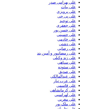
علی بهرامی صدر
علی بیات
علی پرویزی
علی پی جی
علی توحید
علی جعفری
علی حسن پور
علی حسینی
علی خادمی
علی دشتی
علی رضایی
علی رمضانپور و آمین بند
علی زند وکیلی
علی سپاهی
علی ستوده
علی صدیق
علی عبدالمالکی
علی عرب تبار
علی قاسمی
علی کرمانشاهی
علی لهراسبی
علی مغربی
علی ملک پور
علی نظریان