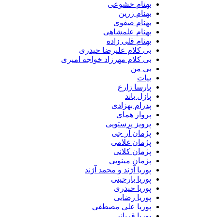
بهنام خشوعی
بهنام زرین
بهنام صفوی
بهنام علمشاهی
بهنام قلی زاده
بی کلام علیرضا حیدری
بی کلام مهرزاد خواجه امیری
بی من
بیات
پارسا زارع
پازل باند
پدرام بهزادی
پرواز همای
پرویز پرستویی
پژمان آر جی
پژمان غلامی
پژمان کلانی
پژمان مینویی
پوریا آژند و محمد آژند
پوریا بارجینی
پوریا حیدری
پوریا رضایی
پوریا علی مصطفی
پوریا قربانی