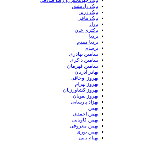
بابک جهانبخش و رضا صادقی
بابک رادمنش
بابک زرین
بابک مافی
باراد
باکتری خان
بردیا
بردیا مقدم
برسام
بنیامین بهادری
بنیامین ذاکری
بنیامین قهرمان
بهادر آذریان
بهروز اوجاقی
بهروز بهرام
بهروز کشاورزیان
بهروز نقویان
بهزاد پارسایی
بهمن
بهمن احمدی
بهمن کاویانی
بهمن معروفی
بهمن نوری
بهنام بانی