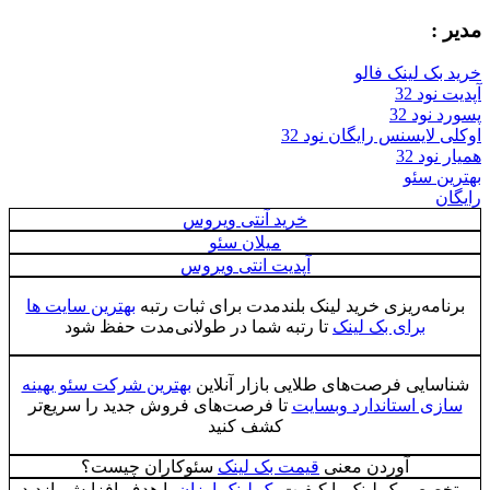
مدیر :
خرید بک لینک فالو
آپدیت نود 32
پسورد نود 32
اوکلی لایسنس رایگان نود 32
همیار نود 32
بهترین سئو
رایگان
خرید آنتی ویروس
میلان سئو
آپدیت انتی ویروس
برنامه‌ریزی خرید لینک بلندمدت برای ثبات رتبه
بهترین سایت ها
برای بک لینک
تا رتبه شما در طولانی‌مدت حفظ شود
شناسایی فرصت‌های طلایی بازار آنلاین
بهترین شرکت سئو بهینه
سازی استاندارد وبسایت
تا فرصت‌های فروش جدید را سریع‌تر
کشف کنید
آوردن معنی
قیمت بک لینک
سئوکاران چیست؟
متخصص بک لینک با کیفیت
بک لینک ارزان
با هدف افزايش بازديد