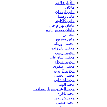
مازیار فلاحی
ماکان
مانی ارمغان
مانی رهنما
مانی کاکاوند
ماهان بهرام خان
ماهان مقدس زاده
مت-این
متین معزپور
مجتبی اورنگی
مجتبی دل زنده
مجتبی زینلی
مجتبی شاه علی
مجتبی شجاع
مجتبی صفری
مجتبی کبیری
مجتبی نجیمی
مجید اخشابی
مجید الوند‎
مجید الوند و سهیل صداقت
مجید باقری
مجید خراطها
مجید خشتی