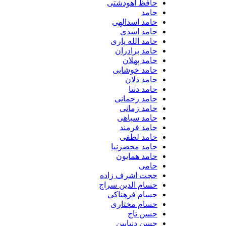
حافظ آهودشتی
حامد
حامد اسدالهی
حامد اسدی
حامد الله یاری
حامد برادران
حامد پهلان
حامد خوشابی
حامد دلان
حامد دنتا
حامد رحمانی
حامد زمانی
حامد سیاهی
حامد فرمند
حامد لطفی
حامد محضرنیا
حامد همایون
حامی
حجت اشرف زاده
حسام الدین سراج
حسام فرهناکی
حسام مختاری
حسن تاج
حسن دنیابین