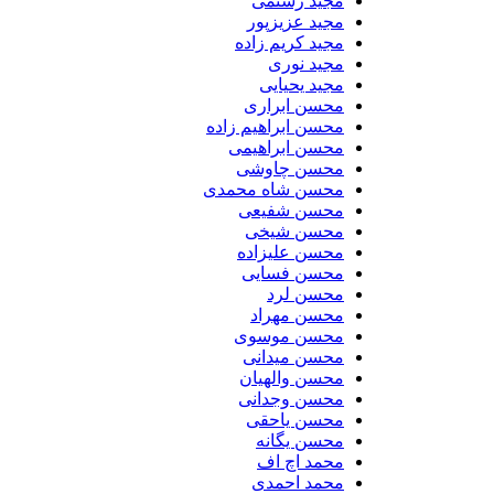
مجید رستمی
مجید عزیزپور
مجید کریم زاده
مجید نوری
مجید یحیایی
محسن ابراری
محسن ابراهیم زاده
محسن ابراهیمی
محسن چاوشی
محسن شاه محمدی
محسن شفیعی
محسن شیخی
محسن علیزاده
محسن فسایی
محسن لرد
محسن مهراد
محسن موسوی
محسن میدانی
محسن والهیان
محسن وجدانی
محسن یاحقی
محسن یگانه
محمد اچ اف
محمد احمدی