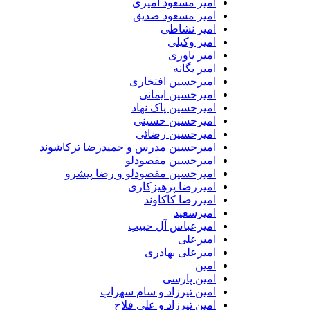
امیر مسعود امیری
امیر مسعود صدیق
امیر نشاطی
امیر وکیلی
امیر یاوری
امیر یگانه
امیرحسین افتخاری
امیرحسین ایمانی
امیرحسین پاک نهاد
امیرحسین حسینی
امیرحسین رضائی
امیرحسین مدرس و حمیدرضا ترکاشوند
امیرحسین مقصودلو
امیرحسین مقصودلو و رضا پیشرو
امیررضا پرهیزکاری
امیررضا کاکاوند
امیرسعید
امیرعباس آل حبیب
امیرعلی
امیرعلی بهادری
امین
امین پارسی
امین تیرزاد و سام سهراب
امین تیرزاد و علی فلاح