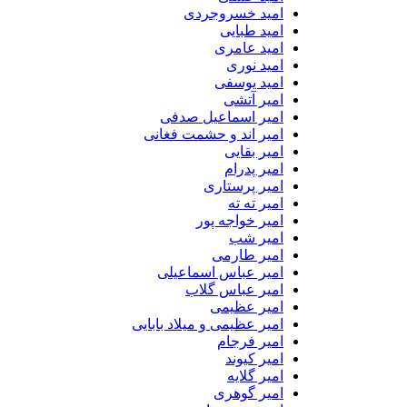
امید خسروجردی
امید طبایی
امید عامری
امید نوری
امید یوسفی
امیر آتشی
امیر اسماعیل صدفی
امیر اند و حشمت فغانی
امیر بقایی
امیر پدرام
امیر پرستاری
امیر ته ته
امیر خواجه پور
امیر شب
امیر طارمی
امیر عباس اسماعیلی
امیر عباس گلاب
امیر عظیمی
امیر عظیمی و میلاد بابایی
امیر فرجام
امیر کیوند
امیر گلایه
امیر گوهری