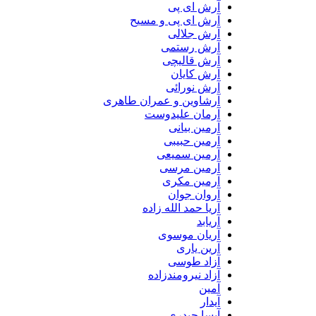
آرش ای پی
آرش ای پی و مسیح
آرش جلالی
آرش رستمی
آرش قالیچی
آرش کایان
آرش نورائی
آرشاوین و عمران طاهری
آرمان علیدوست
آرمین بیانی
آرمین حبیبی
آرمین سمیعی
آرمین مرسی
آرمین مکری
آروان جوان
آریا حمد الله زاده
آریابد
آریان موسوی
آرین یاری
آزاد طوسی
آزاد نیرومندزاده
آمین
آیدار
آیسا حیدری