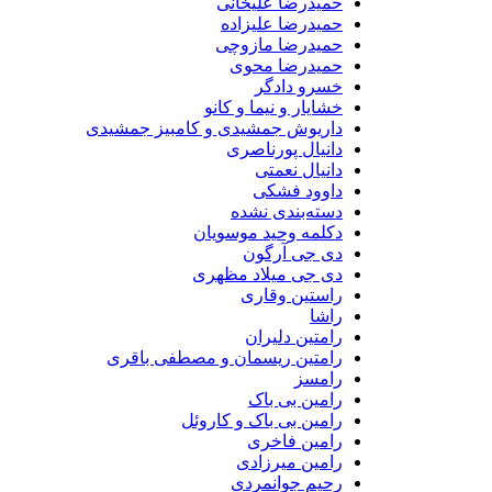
حمیدرضا علیخانی
حمیدرضا علیزاده
حمیدرضا مازوچی
حمیدرضا محوی
خسرو دادگر
خشایار و نیما و کانو
داریوش جمشیدی و کامبیز جمشیدی
دانیال پورناصری
دانیال نعمتی
داوود فشکی
دسته‌بندی نشده
دکلمه وحید موسویان
دی جی آرگون
دی جی میلاد مظهری
راستین وقاری
راشا
رامتین دلیران
رامتین ریسمان و مصطفی باقری
رامسز
رامین بی باک
رامین بی باک و کاروئل
رامین فاخری
رامین میرزادی
رحیم جوانمردی