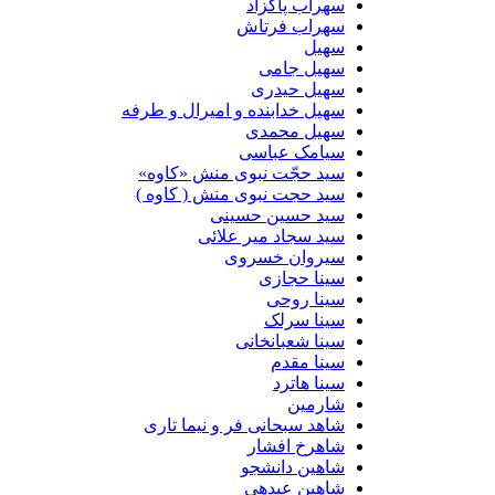
سهراب پاکزاد
سهراب فرتاش
سهیل
سهیل جامی
سهیل حیدری
سهیل خدابنده و امیرال و طرفه
سهیل محمدی
سیامک عباسی
سید حجّت نبوی منش «کاوه»
سید حجت نبوی منش ( کاوه )
سید حسین حسینى
سید سجاد میر علائی
سیروان خسروی
سینا حجازی
سینا روحی
سینا سرلک
سینا شعبانخانی
سینا مقدم
سینا هاترد
شارمین
شاهد سبحانی فر و نیما تاری
شاهرخ افشار
شاهین دانشجو
شاهین عبدهی