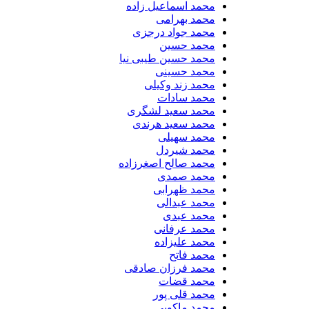
محمد اسماعیل زاده
محمد بهرامی
محمد جواد درجزی
محمد حسین
محمد حسین طیبی نیا
محمد حسینی
محمد زند وکیلی
محمد سادات
محمد سعید لشگری
محمد سعید هرندی
محمد سهیلی
​محمد شیردل
محمد صالح اصغرزاده
محمد صمدی
محمد ظهرابی
محمد عبدالی
محمد عبدی
محمد عرفانی
محمد علیزاده
محمد فاتح
محمد فرزان صادقی
محمد قضات
محمد قلی پور
محمد ماکویی