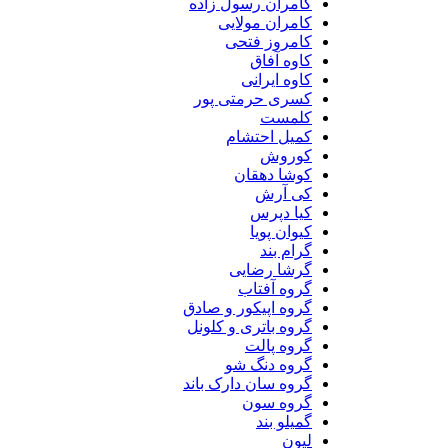
کامران رسول زاده
کامران مولایی
کامروز فتحی
کاوه آفاق
کاوه ایرانی
کسری حرمتی پور
کلمست
کمیل احتشام
کوروش
کوشا دهقان
کی آرش
کیا دپرس
کیوان پویا
گرام بند
گرشا رضایی
گروه آفتاب
گروه اپیکور و صادق
گروه باتری و کلونل
گروه پالت
گروه دنگ شو
گروه سان دارک باند
گروه سون
گمیلو بند
لیون