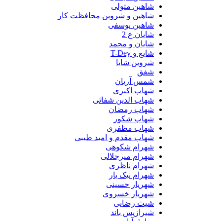
شاهین متولی
شاهین و شروین محافظت کار
شاهین یوسفی
شایان ع 2
شایان و محمد
شایع و T-Dey
شروین شایا
شفق
شمس آریان
شهاب اکبری
شهاب الدین شفائی
شهاب رمضان
شهاب شکور
شهاب مظفری
شهاب مقدم و امید طیبی
شهرام شکوهی
شهرام میرجلالی
شهرام ناظری
شهرام نیک یار
شهریار حسینی
شهریار خسروی
شیث رضایی
شیرازیس باند