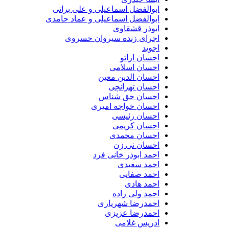
ابوالفضل اسماعیلی و علی براتی
ابوالفضل اسماعیلی و عماد حامدی
ابوذر قشقاوی
اجرای زنده سیروان خسروی
اجوید
احسان اراتو
احسان اسلامی
احسان الدین معین
احسان تهرانچی
احسان حق شناس
احسان خواجه امیری
احسان رئیسی
احسان کریمی
احسان محمدی
احسان نی زن
احمد ابوذر خانی فرد
احمد سعیدی
احمد صفایی
احمد هادی
احمد ولی زاده
احمدرضا شهریاری
احمدرضا عزیزی
ادریس غلامی