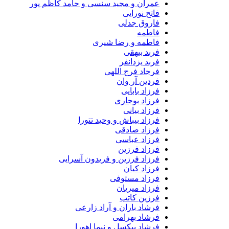
عمران و مجید سنسی و حامد کاظم پور
فاتح نورایی
فاروق جدلی
فاطمه
فاطمه و رضا شیری
فربد بیهقی
فربد یزدانفر
فرجاد فرج اللهی
فردین آر وان
فرزاد بابایی
فرزاد بوجاری
فرزاد بیانی
فرزاد بیباش و وحید تتورا
فرزاد صادقی
فرزاد عباسی
فرزاد فرزین
فرزاد فرزین و فریدون آسرایی
فرزاد کیان
فرزاد مستوفی
فرزاد میریان
فرزین کاتب
فرشاد باران و آراد زارعی
فرشاد بهرامی
فرشاد پیکسل و نیما اهورا