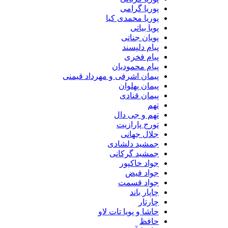
پوریا گرامی
پوریا محمدی کیا
پویا بیاتی
پویان جناتی
پیام دلپسند
پیام فخری
پیام محمودیان
پیمان اشرفی و مهرداد قیمنی
پیمان پهلوان
پیمان قنادی
تهم
تهم و جی دال
تورج پارازیت
جلال جهانی
جمشید دلشادی
جمشید گرکانی
جواد خاکپور
جواد فیض
جواد قسمت
چاپار باند
چارتار
حاشا و پویا تات لاو
حافظ