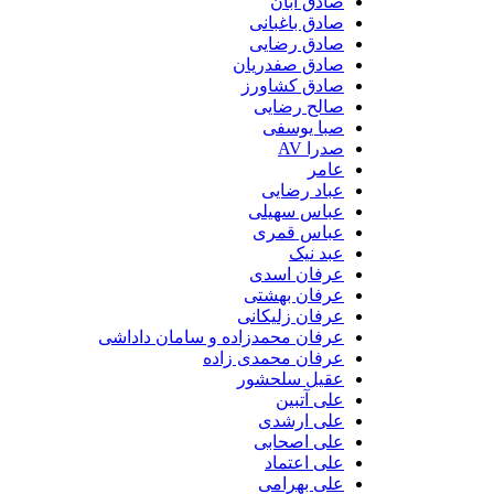
صادق آبان
صادق باغبانی
صادق رضایی
صادق صفدریان
صادق کشاورز
صالح رضایی
صبا یوسفی
صدرا AV
عامر
عباد رضایی
عباس سهیلی
عباس قمری
عبد نیک
عرفان اسدی
عرفان بهشتی
عرفان زلیکانی
عرفان محمدزاده و سامان داداشی
عرفان محمدی زاده
عقیل سلحشور
علی آتبین
علی ارشدی
علی اصحابی
علی اعتماد
علی بهرامی