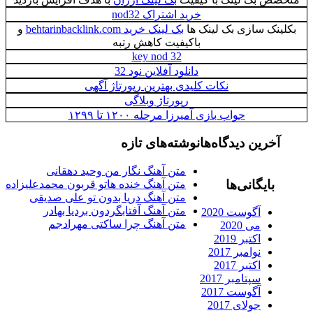
خرید اشتراک nod32
بکلینک سازی بک لینک ها
بک لینک خرید behtarinbacklink.com
و
باکیفیت کاهش رتبه
key nod 32
دانلود آفلاین نود 32
نکات کلیدی بهترین رپورتاژ آگهی
رپورتاژ وبلاگی
جواب بازی آمیرزا مرحله ۱۲۰۰ تا ۱۲۹۹
آخرین دیدگاه‌ها
نوشته‌های تازه
متن آهنگ نگار من وحید دهقانی
بایگانی‌ها
متن آهنگ خنده هاتو قربون محمدعلیزاده
متن آهنگ دریا بدون تو علی صدیقی
متن آهنگ آفتابگردون بردیا بهادر
آگوست 2020
متن آهنگ چرا ساکتی مهرادجم
می 2020
اکتبر 2019
نوامبر 2017
اکتبر 2017
سپتامبر 2017
آگوست 2017
جولای 2017