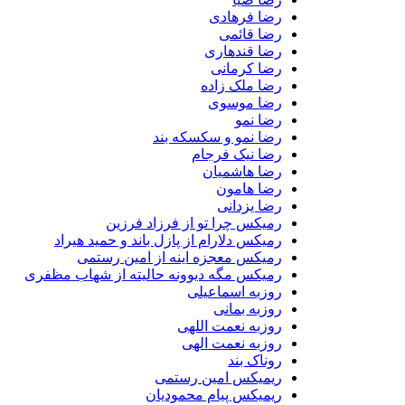
رضا فرهادی
رضا قائمی
رضا قندهاری
رضا کرمانی
رضا ملک زاده
رضا موسوی
رضا نمو
رضا نمو و سکسکه بند
رضا نیک فرجام
رضا هاشمیان
رضا هامون
رضا یزدانی
رمیکس چرا تو از فرزاد فرزین
رمیکس دلارام از پازل باند و حمید هیراد
رمیکس معجزه اینه از امین رستمی
رمیکس مگه دیوونه حالیته از شهاب مظفری
روزبه اسماعیلی
روزبه بمانی
روزبه نعمت اللهی
روزبه نعمت الهی
روناک بند
ریمیکس امین رستمی
ریمیکس پیام محمودیان