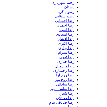
رحیم شهریاری
رستاک
رسول کرد
رشید سینایی
رضا احسانی
رضا احمدی
رضا اسپاد
رضا استادی
رضا افشار
رضا اکبری
رضا بهاری
رضا بیدرام
رضا تقوی
رضا چناری
رضا خادمیان
رضا رخساری
رضا رزم آرا
رضا روح پور
رضا ساداتی
رضا ساسان پور
رضا شیری
رضا صادقی
رضا صادقی بنام
رضا ضیا