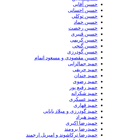
حسین آقایی
حسین احسانی
حسین توکلی
حسین حماد
حسین رخصت
حسین قنبری
حسین کریمی
حسین گنجی
حسین گودرزی
حسین مقصودی و مسعود اتمام
حمید جمالزایی
حمید حریفی
حمید خندان
حمید رضوی
حمید رفیع پور
حمید شکرانه
حمید عسکری
حمید قهاری
حمید گودرزی و میلاد بابایی
حمید هیراد
حمیدرضا اکبری
حمیدرضا برومند
حمیدرضا ترکاشوند و امیریل ارجمند