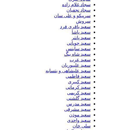
سجاد غلام زاده
سجاد نجفیان
سرپیکو و علی سان
سروش
سعید باقری فرد
سعید پاشا
سعید پانتر
سعید چوپانی
سعید ساینس
سعید شاه بیگ
سعید عرب
سعید علیپوریان
سعید علیشاهی و بتسابه
سعید فاطمی
سعید کبیری
سعید کرمانی
سعید کریمی
سعید گلشنی
سعید مدرس
سعید مشرقی
سعید موذن
سعید واحدی
سلی خان