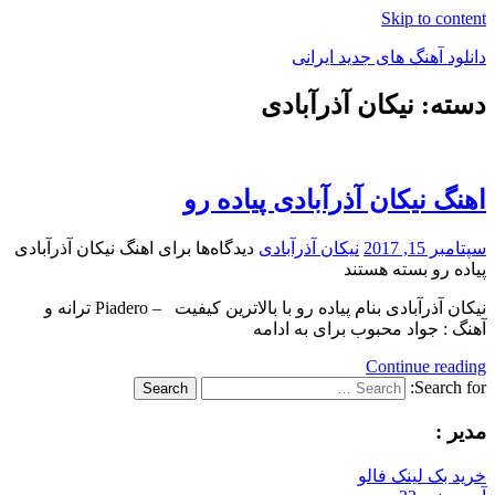
Skip to content
دانلود آهنگ های جدید ایرانی
دسته: نیکان آذرآبادى
دانلود
فول
آلبوم
موزیک
اهنگ نیکان آذرآبادى پیاده رو
سپتامبر 15, 2017
نیکان آذرآبادى
دیدگاه‌ها
برای اهنگ نیکان آذرآبادى
پیاده رو
بسته هستند
نیکان آذرآبادى بنام پیاده رو با بالاترین کیفیت – Piadero ترانه و
آهنگ : جواد محبوب برای به ادامه
Continue reading
Search for:
Search
مدیر :
خرید بک لینک فالو