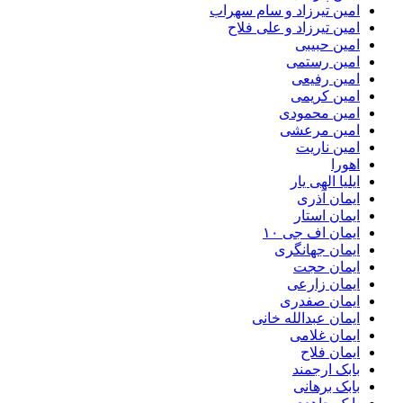
امین تیرزاد و سام سهراب
امین تیرزاد و علی فلاح
امین حبیبی
امین رستمی
امین رفیعی
امین کریمی
امین محمودی
امین مرعشی
امین ناریت
اهورا
ایلیا الهی یار
ایمان آذری
ایمان استار
ایمان اف جی ۱۰
ایمان جهانگری
ایمان حجت
ایمان زارعی
ایمان صفدری
ایمان عبدالله خانی
ایمان غلامی
ایمان فلاح
بابک ارجمند
بابک برهانی