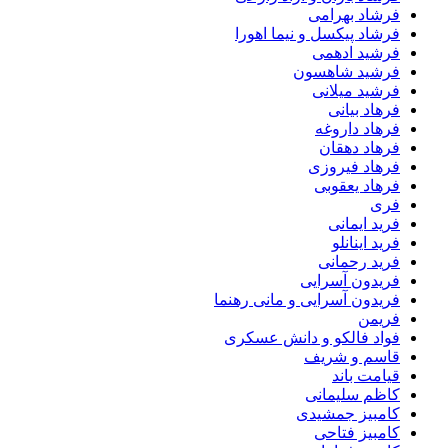
فرشاد بهرامی
فرشاد پیکسل و نیما اهورا
فرشید ادهمی
فرشید شاهسون
فرشید میلانی
فرهاد بیانی
فرهاد داروغه
فرهاد دهقان
فرهاد فیروزی
فرهاد یعقوبی
فری
فرید ایمانی
فرید اینانلو
فرید رحمانی
فریدون آسرایی
فریدون آسرایی و مانی رهنما
فریمن
فواد فالکو و دانش عسکری
قاسم و شریف
قیامت باند
کاظم سلیمانی
کامبیز جمشیدی
کامبیز فتاحی