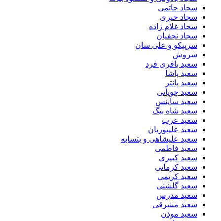
سجاد حاتمی
سجاد خیری
سجاد غلام زاده
سجاد نجفیان
سرپیکو و علی سان
سروش
سعید باقری فرد
سعید پاشا
سعید پانتر
سعید چوپانی
سعید ساینس
سعید شاه بیگ
سعید عرب
سعید علیپوریان
سعید علیشاهی و بتسابه
سعید فاطمی
سعید کبیری
سعید کرمانی
سعید کریمی
سعید گلشنی
سعید مدرس
سعید مشرقی
سعید موذن