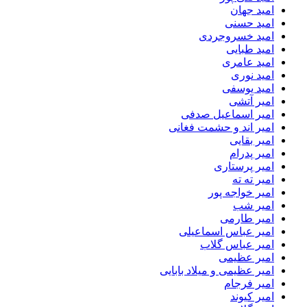
امید جهان
امید حسنی
امید خسروجردی
امید طبایی
امید عامری
امید نوری
امید یوسفی
امیر آتشی
امیر اسماعیل صدفی
امیر اند و حشمت فغانی
امیر بقایی
امیر پدرام
امیر پرستاری
امیر ته ته
امیر خواجه پور
امیر شب
امیر طارمی
امیر عباس اسماعیلی
امیر عباس گلاب
امیر عظیمی
امیر عظیمی و میلاد بابایی
امیر فرجام
امیر کیوند