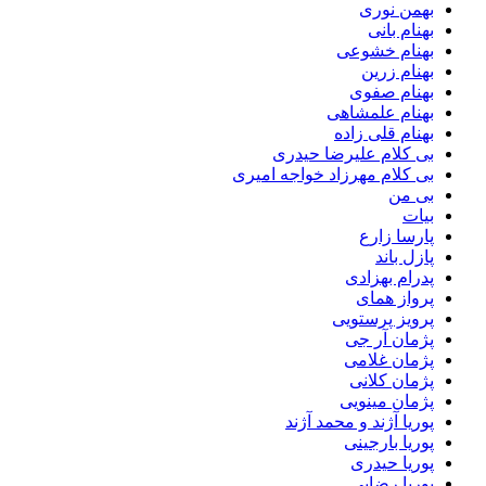
بهمن نوری
بهنام بانی
بهنام خشوعی
بهنام زرین
بهنام صفوی
بهنام علمشاهی
بهنام قلی زاده
بی کلام علیرضا حیدری
بی کلام مهرزاد خواجه امیری
بی من
بیات
پارسا زارع
پازل باند
پدرام بهزادی
پرواز همای
پرویز پرستویی
پژمان آر جی
پژمان غلامی
پژمان کلانی
پژمان مینویی
پوریا آژند و محمد آژند
پوریا بارجینی
پوریا حیدری
پوریا رضایی