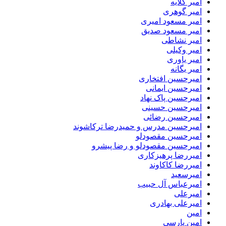
امیر گلایه
امیر گوهری
امیر مسعود امیری
امیر مسعود صدیق
امیر نشاطی
امیر وکیلی
امیر یاوری
امیر یگانه
امیرحسین افتخاری
امیرحسین ایمانی
امیرحسین پاک نهاد
امیرحسین حسینی
امیرحسین رضائی
امیرحسین مدرس و حمیدرضا ترکاشوند
امیرحسین مقصودلو
امیرحسین مقصودلو و رضا پیشرو
امیررضا پرهیزکاری
امیررضا کاکاوند
امیرسعید
امیرعباس آل حبیب
امیرعلی
امیرعلی بهادری
امین
امین پارسی