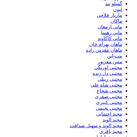
گمیلو بند
لیون
مازیار فلاحی
ماکان
مانی ارمغان
مانی رهنما
مانی کاکاوند
ماهان بهرام خان
ماهان مقدس زاده
مت-این
متین معزپور
مجتبی اورنگی
مجتبی دل زنده
مجتبی زینلی
مجتبی شاه علی
مجتبی شجاع
مجتبی صفری
مجتبی کبیری
مجتبی نجیمی
مجید اخشابی
مجید الوند‎
مجید الوند و سهیل صداقت
مجید باقری