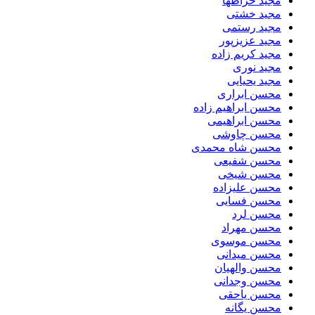
مجید خراطها
مجید خشتی
مجید رستمی
مجید عزیزپور
مجید کریم زاده
مجید نوری
مجید یحیایی
محسن ابراری
محسن ابراهیم زاده
محسن ابراهیمی
محسن چاوشی
محسن شاه محمدی
محسن شفیعی
محسن شیخی
محسن علیزاده
محسن فسایی
محسن لرد
محسن مهراد
محسن موسوی
محسن میدانی
محسن والهیان
محسن وجدانی
محسن یاحقی
محسن یگانه