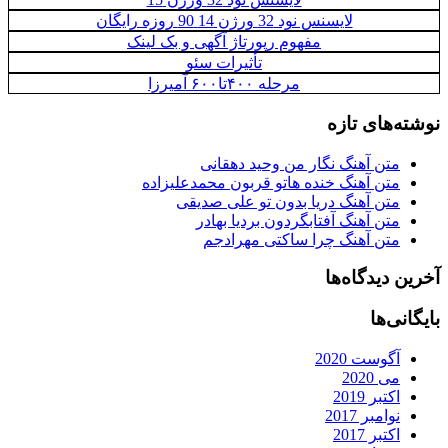
لایسنس نود 32 ورژن 14 90 روزه رایگان
مفهوم رپورتاژ آگهی و بک لینک
تأثیرات سئو
مرحله ۴۰۰تا۶۰۰ آمیرزا
نوشته‌های تازه
متن آهنگ نگار من وحید دهقانی
متن آهنگ خنده هاتو قربون محمدعلیزاده
متن آهنگ دریا بدون تو علی صدیقی
متن آهنگ آفتابگردون بردیا بهادر
متن آهنگ چرا ساکتی مهرادجم
آخرین دیدگاه‌ها
بایگانی‌ها
آگوست 2020
می 2020
اکتبر 2019
نوامبر 2017
اکتبر 2017