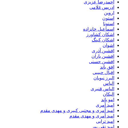
احمدرضا عزیزی
ادریس غلامی
اروین
استون
استونا
اسماعیل خانزاده
اشکان کشاورز
اشکان کینگ
اشوان
افشین آذری
افشین باران
افشین حسنی
افق باند
اقبال حبیبی
البرز نبویان
الیاس
الیاس قنبرى
الیکان
امو باند
امید آمری
امید آمری و مجتبی کبیری و مهدى مقدم
امید آمری و مهدی مقدم
امید ترابی
امید تقی پور