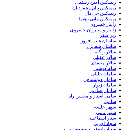
ریمیکس امین رستمی
ریمیکس پیام محمودیان
ریمیکس جی دال
ریمیکس مانی رهنما
زانیار خسروی
زانیار و سیروان خسروی
زیر صفر
ساسان شب افروز
ساسان شفانژاد
سالار زنگنه
سالار عقیلی
سالار محمدی
سام کوشیار
سامان جلیلی
سامان دولتشاهی
سامان زیوار
سامان صادقی
سامی استار و محسن راد
سامیار
سپهر خلسه
سپهر نامی
ستار اسماعیلی
سجاد ای بی
سجاد باذوقی و مسعود بیات