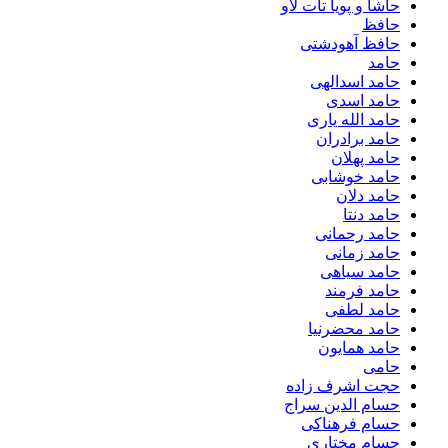
حاشا و پویا تات لاو
حافظ
حافظ آهودشتی
حامد
حامد اسدالهی
حامد اسدی
حامد الله یاری
حامد برادران
حامد پهلان
حامد خوشابی
حامد دلان
حامد دنتا
حامد رحمانی
حامد زمانی
حامد سیاهی
حامد فرمند
حامد لطفی
حامد محضرنیا
حامد همایون
حامی
حجت اشرف زاده
حسام الدین سراج
حسام فرهناکی
حسام مختاری