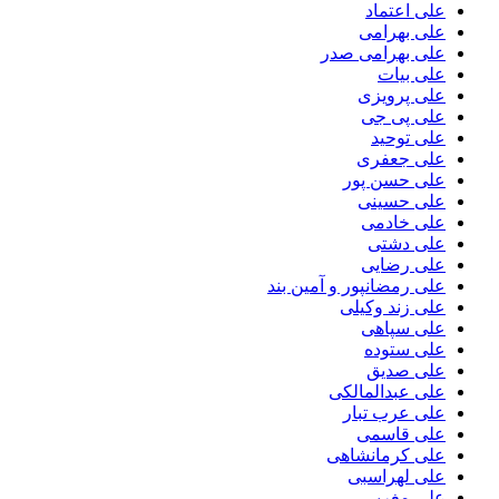
علی اعتماد
علی بهرامی
علی بهرامی صدر
علی بیات
علی پرویزی
علی پی جی
علی توحید
علی جعفری
علی حسن پور
علی حسینی
علی خادمی
علی دشتی
علی رضایی
علی رمضانپور و آمین بند
علی زند وکیلی
علی سپاهی
علی ستوده
علی صدیق
علی عبدالمالکی
علی عرب تبار
علی قاسمی
علی کرمانشاهی
علی لهراسبی
علی مغربی