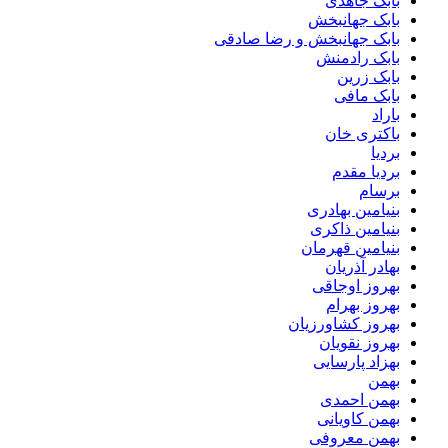
بابک جاهدی
بابک جهانبخش
بابک جهانبخش و رضا صادقی
بابک رادمنش
بابک زرین
بابک مافی
باراد
باکتری خان
بردیا
بردیا مقدم
برسام
بنیامین بهادری
بنیامین ذاکری
بنیامین قهرمان
بهادر آذریان
بهروز اوجاقی
بهروز بهرام
بهروز کشاورزیان
بهروز نقویان
بهزاد پارسایی
بهمن
بهمن احمدی
بهمن کاویانی
بهمن معروفی