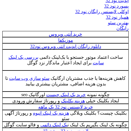
آپدیت نود 32
پسورد نود 32
اوکلی لایسنس رایگان نود 32
همیار نود 32
بهترین سئو
رایگان
خرید آنتی ویروس
موزیکفا
دانلود رایگان اپدیت انتی ویروس نود32
ساخت اعتماد موتور جستجو با بک‌لینک دائمی
بررسی بک لینک
سایت
برای ایجاد اعتبار ماندگار نزد گوگل
کاهش هزینه‌ها با جذب مشتریان ارگانیک
سئو سازی وب سایت
تا
بدون هزینه اضافی، مشتریان بیشتری بیابید
چگونه نمونه
خرید بک لینک چیست
اورگانیک seo
ایجاد بکلینک خیلی
هزینه بکلینک
و رپورتاژ سفارش ورودی
خرید لایسنس نود 32 یک ماهه
بکلینک چیست؟ بکلینک وبلاگی
هزینه بک لینک انبوه
و رپورتاژ آگهی
سئو
چگونه بک لینک بگیریم بک لینک ن
بک لینک دائمی
و فالو سایت گوگل
لایسنس نود 32 ورژن 15