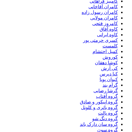
کامبیز فراهانی
کامران آقاخانی
کامران رسول زاده
کامران مولایی
کامروز فتحی
کاوه آفاق
کاوه ایرانی
کسری حرمتی پور
کلمست
کمیل احتشام
کوروش
کوشا دهقان
کی آرش
کیا دپرس
کیوان پویا
گرام بند
گرشا رضایی
گروه آفتاب
گروه اپیکور و صادق
گروه باتری و کلونل
گروه پالت
گروه دنگ شو
گروه سان دارک باند
گروه سون