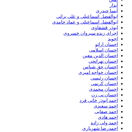
آیدار
آیسا حیدری
ابوالفضل اسماعیلی و علی براتی
ابوالفضل اسماعیلی و عماد حامدی
ابوذر قشقاوی
اجرای زنده سیروان خسروی
اجوید
احسان اراتو
احسان اسلامی
احسان الدین معین
احسان تهرانچی
احسان حق شناس
احسان خواجه امیری
احسان رئیسی
احسان کریمی
احسان محمدی
احسان نی زن
احمد ابوذر خانی فرد
احمد سعیدی
احمد صفایی
احمد هادی
احمد ولی زاده
احمدرضا شهریاری