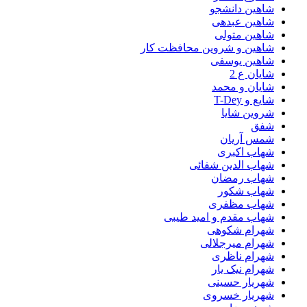
شاهین دانشجو
شاهین عبدهی
شاهین متولی
شاهین و شروین محافظت کار
شاهین یوسفی
شایان ع 2
شایان و محمد
شایع و T-Dey
شروین شایا
شفق
شمس آریان
شهاب اکبری
شهاب الدین شفائی
شهاب رمضان
شهاب شکور
شهاب مظفری
شهاب مقدم و امید طیبی
شهرام شکوهی
شهرام میرجلالی
شهرام ناظری
شهرام نیک یار
شهریار حسینی
شهریار خسروی