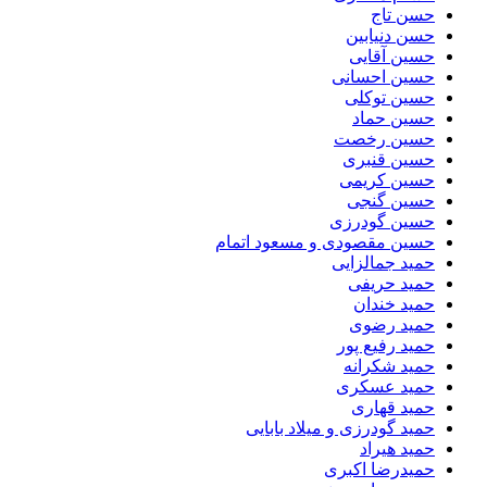
حسن تاج
حسن دنیابین
حسین آقایی
حسین احسانی
حسین توکلی
حسین حماد
حسین رخصت
حسین قنبری
حسین کریمی
حسین گنجی
حسین گودرزی
حسین مقصودی و مسعود اتمام
حمید جمالزایی
حمید حریفی
حمید خندان
حمید رضوی
حمید رفیع پور
حمید شکرانه
حمید عسکری
حمید قهاری
حمید گودرزی و میلاد بابایی
حمید هیراد
حمیدرضا اکبری