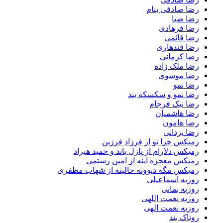
رضا صادقی بنام
رضا ضیا
رضا فرهادی
رضا قائمی
رضا قندهاری
رضا کرمانی
رضا ملک زاده
رضا موسوی
رضا نمو
رضا نمو و سکسکه بند
رضا نیک فرجام
رضا هاشمیان
رضا هامون
رضا یزدانی
رمیکس چرا تو از فرزاد فرزین
رمیکس دلارام از پازل باند و حمید هیراد
رمیکس معجزه اینه از امین رستمی
رمیکس مگه دیوونه حالیته از شهاب مظفری
روزبه اسماعیلی
روزبه بمانی
روزبه نعمت اللهی
روزبه نعمت الهی
روناک بند