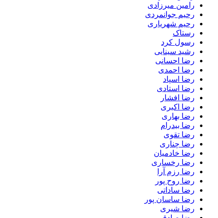
رامین میرزادی
رحیم جوانمردی
رحیم شهریاری
رستاک
رسول کرد
رشید سینایی
رضا احسانی
رضا احمدی
رضا اسپاد
رضا استادی
رضا افشار
رضا اکبری
رضا بهاری
رضا بیدرام
رضا تقوی
رضا چناری
رضا خادمیان
رضا رخساری
رضا رزم آرا
رضا روح پور
رضا ساداتی
رضا ساسان پور
رضا شیری
رضا صادقی