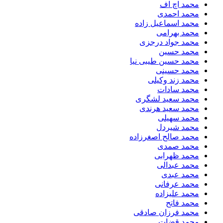
محمد اچ اف
محمد احمدی
محمد اسماعیل زاده
محمد بهرامی
محمد جواد درجزی
محمد حسین
محمد حسین طیبی نیا
محمد حسینی
محمد زند وکیلی
محمد سادات
محمد سعید لشگری
محمد سعید هرندی
محمد سهیلی
​محمد شیردل
محمد صالح اصغرزاده
محمد صمدی
محمد ظهرابی
محمد عبدالی
محمد عبدی
محمد عرفانی
محمد علیزاده
محمد فاتح
محمد فرزان صادقی
محمد قضات