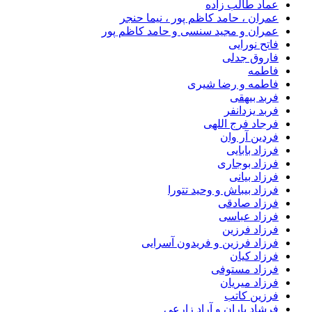
عماد طالب زاده
عمران ، حامد کاظم پور ، نیما حنجر
عمران و مجید سنسی و حامد کاظم پور
فاتح نورایی
فاروق جدلی
فاطمه
فاطمه و رضا شیری
فربد بیهقی
فربد یزدانفر
فرجاد فرج اللهی
فردین آر وان
فرزاد بابایی
فرزاد بوجاری
فرزاد بیانی
فرزاد بیباش و وحید تتورا
فرزاد صادقی
فرزاد عباسی
فرزاد فرزین
فرزاد فرزین و فریدون آسرایی
فرزاد کیان
فرزاد مستوفی
فرزاد میریان
فرزین کاتب
فرشاد باران و آراد زارعی