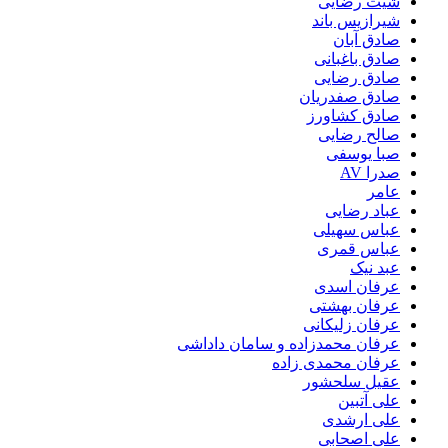
شیث رضایی
شیرازیس باند
صادق آبان
صادق باغبانی
صادق رضایی
صادق صفدریان
صادق کشاورز
صالح رضایی
صبا یوسفی
صدرا AV
عامر
عباد رضایی
عباس سهیلی
عباس قمری
عبد نیک
عرفان اسدی
عرفان بهشتی
عرفان زلیکانی
عرفان محمدزاده و سامان داداشی
عرفان محمدی زاده
عقیل سلحشور
علی آتبین
علی ارشدی
علی اصحابی