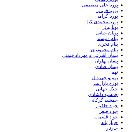
پوریا علی مصطفی
پوریا قربانی
پوریا گرامی
پوریا محمدی کیا
پویا بیاتی
پویان جناتی
پیام دلپسند
پیام فخری
پیام محمودیان
پیمان اشرفی و مهرداد قیمنی
پیمان پهلوان
پیمان قنادی
تهم
تهم و جی دال
تورج پارازیت
جلال جهانی
جمشید دلشادی
جمشید گرکانی
جواد خاکپور
جواد فیض
جواد قسمت
چاپار باند
چارتار