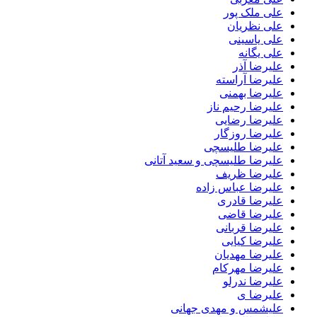
علی ملک پور
علی نظریان
علی یاسینی
علی یگانه
علیرضا آذر
علیرضا آراسته
علیرضا بهمنی
علیرضا رحیم ناز
علیرضا رضایی
علیرضا روزگار
علیرضا طلیسچی
علیرضا طلیسچی و سعید آتانی
علیرضا ظریف
علیرضا عباس زاده
علیرضا قادری
علیرضا قاضی
علیرضا قربانی
علیرضا کیایی
علیرضا مهدیان
علیرضا مهرکام
علیرضا ندرلو
علیرضا ی
علیشمس و مهدی جهانی