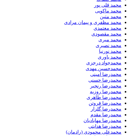
محمد قلی پور
محمد ماکویی
محمد متین
محمد مظفری و پیمان مرادی
محمد معتمدی
محمد مقصودی
محمد میری
محمد نصیری
محمد نورنیا
محمد یاوری
محمدجواد درجزی
محمدحسین مهدی
محمدرضا امینی
محمدرضا حسنی
محمدرضا رنجبر
محمدرضا روزبه
محمدرضا طاهری
محمدرضا فروتن
محمدرضا گلزار
محمدرضا مقدم
محمدرضا مهابادیان
محمدرضا هدایتی
محمدعلی محمودی (رادمان)