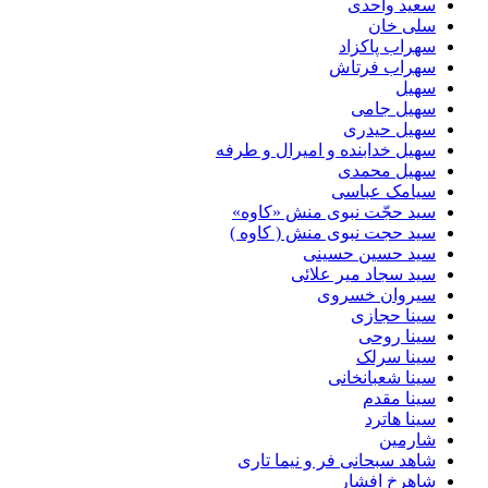
سعید واحدی
سلی خان
سهراب پاکزاد
سهراب فرتاش
سهیل
سهیل جامی
سهیل حیدری
سهیل خدابنده و امیرال و طرفه
سهیل محمدی
سیامک عباسی
سید حجّت نبوی منش «کاوه»
سید حجت نبوی منش ( کاوه )
سید حسین حسینى
سید سجاد میر علائی
سیروان خسروی
سینا حجازی
سینا روحی
سینا سرلک
سینا شعبانخانی
سینا مقدم
سینا هاترد
شارمین
شاهد سبحانی فر و نیما تاری
شاهرخ افشار