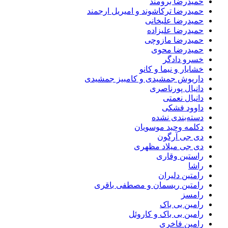
حمیدرضا برومند
حمیدرضا ترکاشوند و امیریل ارجمند
حمیدرضا علیخانی
حمیدرضا علیزاده
حمیدرضا مازوچی
حمیدرضا محوی
خسرو دادگر
خشایار و نیما و کانو
داریوش جمشیدی و کامبیز جمشیدی
دانیال پورناصری
دانیال نعمتی
داوود فشکی
دسته‌بندی نشده
دکلمه وحید موسویان
دی جی آرگون
دی جی میلاد مظهری
راستین وقاری
راشا
رامتین دلیران
رامتین ریسمان و مصطفی باقری
رامسز
رامین بی باک
رامین بی باک و کاروئل
رامین فاخری