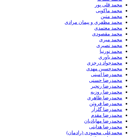
محمد قلی پور
محمد ماکویی
محمد متین
محمد مظفری و پیمان مرادی
محمد معتمدی
محمد مقصودی
محمد میری
محمد نصیری
محمد نورنیا
محمد یاوری
محمدجواد درجزی
محمدحسین مهدی
محمدرضا امینی
محمدرضا حسنی
محمدرضا رنجبر
محمدرضا روزبه
محمدرضا طاهری
محمدرضا فروتن
محمدرضا گلزار
محمدرضا مقدم
محمدرضا مهابادیان
محمدرضا هدایتی
محمدعلی محمودی (رادمان)