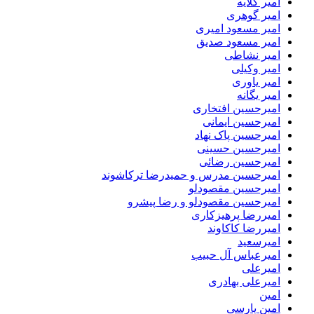
امیر گلایه
امیر گوهری
امیر مسعود امیری
امیر مسعود صدیق
امیر نشاطی
امیر وکیلی
امیر یاوری
امیر یگانه
امیرحسین افتخاری
امیرحسین ایمانی
امیرحسین پاک نهاد
امیرحسین حسینی
امیرحسین رضائی
امیرحسین مدرس و حمیدرضا ترکاشوند
امیرحسین مقصودلو
امیرحسین مقصودلو و رضا پیشرو
امیررضا پرهیزکاری
امیررضا کاکاوند
امیرسعید
امیرعباس آل حبیب
امیرعلی
امیرعلی بهادری
امین
امین پارسی