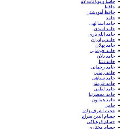
حاشا و پویا تات لاو
حافظ
حافظ آهودشتی
حامد
حامد اسدالهی
حامد اسدی
حامد الله یاری
حامد برادران
حامد پهلان
حامد خوشابی
حامد دلان
حامد دنتا
حامد رحمانی
حامد زمانی
حامد سیاهی
حامد فرمند
حامد لطفی
حامد محضرنیا
حامد همایون
حامی
حجت اشرف زاده
حسام الدین سراج
حسام فرهناکی
حسام مختاری