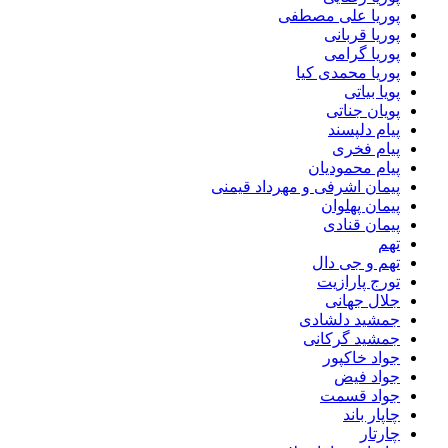
پوریا علی مصطفی
پوریا قربانی
پوریا گرامی
پوریا محمدی کیا
پویا بیاتی
پویان جناتی
پیام دلپسند
پیام فخری
پیام محمودیان
پیمان اشرفی و مهرداد قیمنی
پیمان پهلوان
پیمان قنادی
تهم
تهم و جی دال
تورج پارازیت
جلال جهانی
جمشید دلشادی
جمشید گرکانی
جواد خاکپور
جواد فیض
جواد قسمت
چاپار باند
چارتار