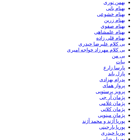
بهمن نوری
بهنام بانی
بهنام خشوعی
بهنام زرین
بهنام صفوی
بهنام علمشاهی
بهنام قلی زاده
بی کلام علیرضا حیدری
بی کلام مهرزاد خواجه امیری
بی من
بیات
پارسا زارع
پازل باند
پدرام بهزادی
پرواز همای
پرویز پرستویی
پژمان آر جی
پژمان غلامی
پژمان کلانی
پژمان مینویی
پوریا آژند و محمد آژند
پوریا بارجینی
پوریا حیدری
پوریا رضایی