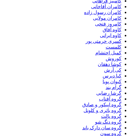
کامبیز فراهانی
کامران آقاخانی
کامران رسول زاده
کامران مولایی
کامروز فتحی
کاوه آفاق
کاوه ایرانی
کسری حرمتی پور
کلمست
کمیل احتشام
کوروش
کوشا دهقان
کی آرش
کیا دپرس
کیوان پویا
گرام بند
گرشا رضایی
گروه آفتاب
گروه اپیکور و صادق
گروه باتری و کلونل
گروه پالت
گروه دنگ شو
گروه سان دارک باند
گروه سون