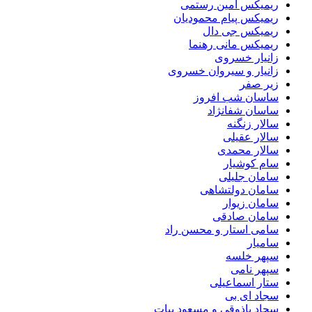
ریمیکس امین رستمی
ریمیکس پیام محمودیان
ریمیکس جی دال
ریمیکس مانی رهنما
زانیار خسروی
زانیار و سیروان خسروی
زیر صفر
ساسان شب افروز
ساسان شفانژاد
سالار زنگنه
سالار عقیلی
سالار محمدی
سام کوشیار
سامان جلیلی
سامان دولتشاهی
سامان زیوار
سامان صادقی
سامی استار و محسن راد
سامیار
سپهر خلسه
سپهر نامی
ستار اسماعیلی
سجاد ای بی
سجاد باذوقی و مسعود بیات