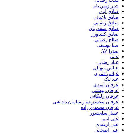
شیث رضایی
شیرازیس باند
صادق آبان
صادق باغبانی
صادق رضایی
صادق صفدریان
صادق کشاورز
صالح رضایی
صبا یوسفی
صدرا AV
عامر
عباد رضایی
عباس سهیلی
عباس قمری
عبد نیک
عرفان اسدی
عرفان بهشتی
عرفان زلیکانی
عرفان محمدزاده و سامان داداشی
عرفان محمدی زاده
عقیل سلحشور
علی آتبین
علی ارشدی
علی اصحابی