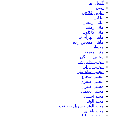
گمیلو بند
لیون
مازیار فلاحی
ماکان
مانی ارمغان
مانی رهنما
مانی کاکاوند
ماهان بهرام خان
ماهان مقدس زاده
مت-این
متین معزپور
مجتبی اورنگی
مجتبی دل زنده
مجتبی زینلی
مجتبی شاه علی
مجتبی شجاع
مجتبی صفری
مجتبی کبیری
مجتبی نجیمی
مجید اخشابی
مجید الوند‎
مجید الوند و سهیل صداقت
مجید باقری
مجید خراطها