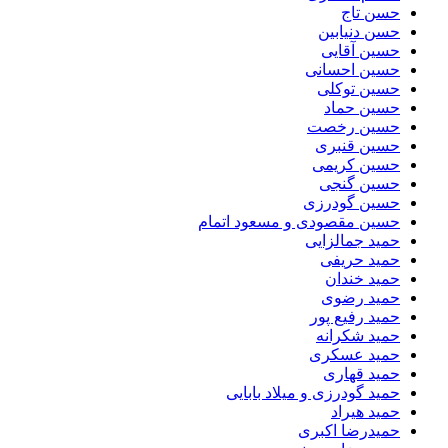
حسن تاج
حسن دنیابین
حسین آقایی
حسین احسانی
حسین توکلی
حسین حماد
حسین رخصت
حسین قنبری
حسین کریمی
حسین گنجی
حسین گودرزی
حسین مقصودی و مسعود اتمام
حمید جمالزایی
حمید حریفی
حمید خندان
حمید رضوی
حمید رفیع پور
حمید شکرانه
حمید عسکری
حمید قهاری
حمید گودرزی و میلاد بابایی
حمید هیراد
حمیدرضا اکبری