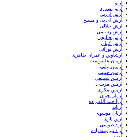
آراو
آرتین تی زد
آرش ای پی
آرش ای پی و مسیح
آرش جلالی
آرش رستمی
آرش قالیچی
آرش کایان
آرش نورائی
آرشاوین و عمران طاهری
آرمان علیدوست
آرمین بیانی
آرمین حبیبی
آرمین سمیعی
آرمین مرسی
آرمین مکری
آروان جوان
آریا حمد الله زاده
آریابد
آریان موسوی
آرین یاری
آزاد طوسی
آزاد نیرومندزاده
آمین