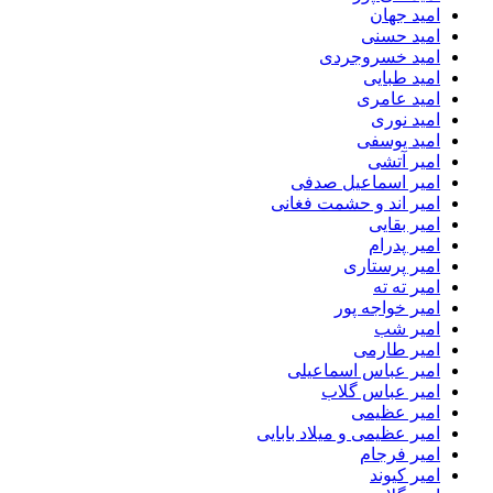
امید جهان
امید حسنی
امید خسروجردی
امید طبایی
امید عامری
امید نوری
امید یوسفی
امیر آتشی
امیر اسماعیل صدفی
امیر اند و حشمت فغانی
امیر بقایی
امیر پدرام
امیر پرستاری
امیر ته ته
امیر خواجه پور
امیر شب
امیر طارمی
امیر عباس اسماعیلی
امیر عباس گلاب
امیر عظیمی
امیر عظیمی و میلاد بابایی
امیر فرجام
امیر کیوند