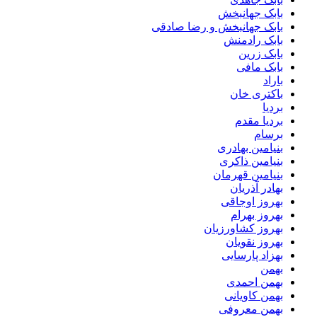
بابک جهانبخش
بابک جهانبخش و رضا صادقی
بابک رادمنش
بابک زرین
بابک مافی
باراد
باکتری خان
بردیا
بردیا مقدم
برسام
بنیامین بهادری
بنیامین ذاکری
بنیامین قهرمان
بهادر آذریان
بهروز اوجاقی
بهروز بهرام
بهروز کشاورزیان
بهروز نقویان
بهزاد پارسایی
بهمن
بهمن احمدی
بهمن کاویانی
بهمن معروفی