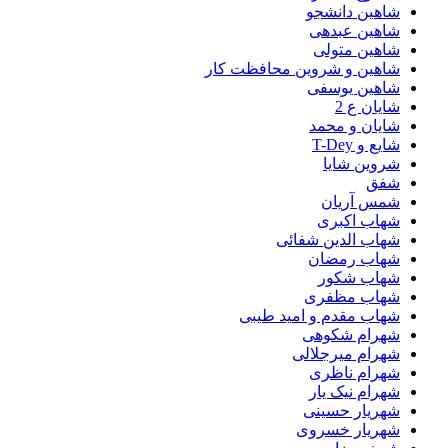
شاهین دانشجو
شاهین عبدهی
شاهین متولی
شاهین و شروین محافظت کار
شاهین یوسفی
شایان ع 2
شایان و محمد
شایع و T-Dey
شروین شایا
شفق
شمس آریان
شهاب اکبری
شهاب الدین شفائی
شهاب رمضان
شهاب شکور
شهاب مظفری
شهاب مقدم و امید طیبی
شهرام شکوهی
شهرام میرجلالی
شهرام ناظری
شهرام نیک یار
شهریار حسینی
شهریار خسروی