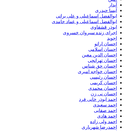
آیدار
آیسا حیدری
ابوالفضل اسماعیلی و علی براتی
ابوالفضل اسماعیلی و عماد حامدی
ابوذر قشقاوی
اجرای زنده سیروان خسروی
اجوید
احسان اراتو
احسان اسلامی
احسان الدین معین
احسان تهرانچی
احسان حق شناس
احسان خواجه امیری
احسان رئیسی
احسان کریمی
احسان محمدی
احسان نی زن
احمد ابوذر خانی فرد
احمد سعیدی
احمد صفایی
احمد هادی
احمد ولی زاده
احمدرضا شهریاری