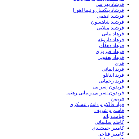
فرشاد بهرامی
فرشاد پیکسل و نیما اهورا
فرشید ادهمی
فرشید شاهسون
فرشید میلانی
فرهاد بیانی
فرهاد داروغه
فرهاد دهقان
فرهاد فیروزی
فرهاد یعقوبی
فری
فرید ایمانی
فرید اینانلو
فرید رحمانی
فریدون آسرایی
فریدون آسرایی و مانی رهنما
فریمن
فواد فالکو و دانش عسکری
قاسم و شریف
قیامت باند
کاظم سلیمانی
کامبیز جمشیدی
کامبیز فتاحی