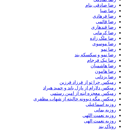
رضا صادقی بنام
رضا ضیا
رضا فرهادی
رضا قائمی
رضا قندهاری
رضا کرمانی
رضا ملک زاده
رضا موسوی
رضا نمو
رضا نمو و سکسکه بند
رضا نیک فرجام
رضا هاشمیان
رضا هامون
رضا یزدانی
رمیکس چرا تو از فرزاد فرزین
رمیکس دلارام از پازل باند و حمید هیراد
رمیکس معجزه اینه از امین رستمی
رمیکس مگه دیوونه حالیته از شهاب مظفری
روزبه اسماعیلی
روزبه بمانی
روزبه نعمت اللهی
روزبه نعمت الهی
روناک بند