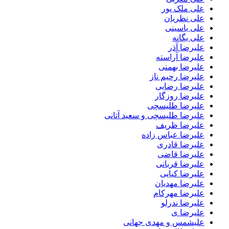
علی ملک پور
علی نظریان
علی یاسینی
علی یگانه
علیرضا آذر
علیرضا آراسته
علیرضا بهمنی
علیرضا رحیم ناز
علیرضا رضایی
علیرضا روزگار
علیرضا طلیسچی
علیرضا طلیسچی و سعید آتانی
علیرضا ظریف
علیرضا عباس زاده
علیرضا قادری
علیرضا قاضی
علیرضا قربانی
علیرضا کیایی
علیرضا مهدیان
علیرضا مهرکام
علیرضا ندرلو
علیرضا ی
علیشمس و مهدی جهانی