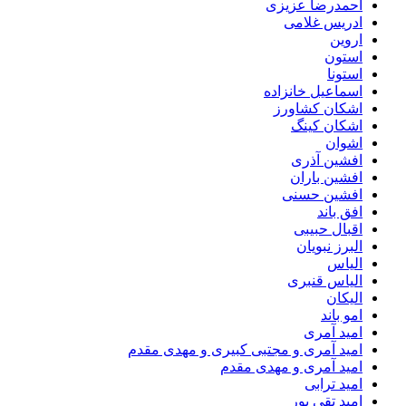
احمدرضا عزیزی
ادریس غلامی
اروین
استون
استونا
اسماعیل خانزاده
اشکان کشاورز
اشکان کینگ
اشوان
افشین آذری
افشین باران
افشین حسنی
افق باند
اقبال حبیبی
البرز نبویان
الیاس
الیاس قنبرى
الیکان
امو باند
امید آمری
امید آمری و مجتبی کبیری و مهدى مقدم
امید آمری و مهدی مقدم
امید ترابی
امید تقی پور