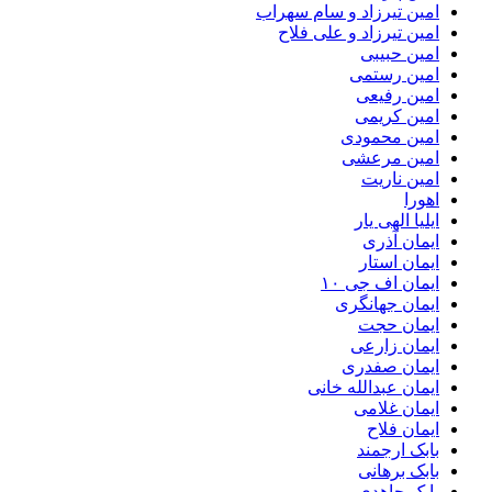
امین تیرزاد و سام سهراب
امین تیرزاد و علی فلاح
امین حبیبی
امین رستمی
امین رفیعی
امین کریمی
امین محمودی
امین مرعشی
امین ناریت
اهورا
ایلیا الهی یار
ایمان آذری
ایمان استار
ایمان اف جی ۱۰
ایمان جهانگری
ایمان حجت
ایمان زارعی
ایمان صفدری
ایمان عبدالله خانی
ایمان غلامی
ایمان فلاح
بابک ارجمند
بابک برهانی
بابک جاهدی