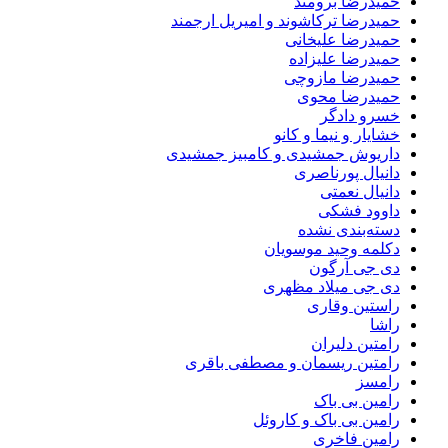
حمیدرضا برومند
حمیدرضا ترکاشوند و امیریل ارجمند
حمیدرضا علیخانی
حمیدرضا علیزاده
حمیدرضا مازوچی
حمیدرضا محوی
خسرو دادگر
خشایار و نیما و کانو
داریوش جمشیدی و کامبیز جمشیدی
دانیال پورناصری
دانیال نعمتی
داوود فشکی
دسته‌بندی نشده
دکلمه وحید موسویان
دی جی آرگون
دی جی میلاد مظهری
راستین وقاری
راشا
رامتین دلیران
رامتین ریسمان و مصطفی باقری
رامسز
رامین بی باک
رامین بی باک و کاروئل
رامین فاخری