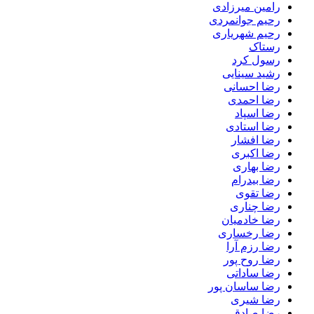
رامین میرزادی
رحیم جوانمردی
رحیم شهریاری
رستاک
رسول کرد
رشید سینایی
رضا احسانی
رضا احمدی
رضا اسپاد
رضا استادی
رضا افشار
رضا اکبری
رضا بهاری
رضا بیدرام
رضا تقوی
رضا چناری
رضا خادمیان
رضا رخساری
رضا رزم آرا
رضا روح پور
رضا ساداتی
رضا ساسان پور
رضا شیری
رضا صادقی