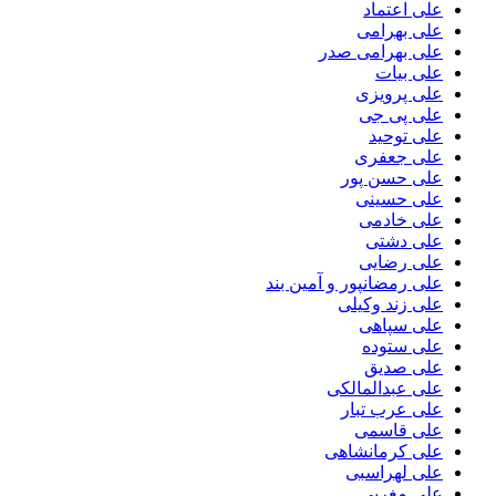
علی اعتماد
علی بهرامی
علی بهرامی صدر
علی بیات
علی پرویزی
علی پی جی
علی توحید
علی جعفری
علی حسن پور
علی حسینی
علی خادمی
علی دشتی
علی رضایی
علی رمضانپور و آمین بند
علی زند وکیلی
علی سپاهی
علی ستوده
علی صدیق
علی عبدالمالکی
علی عرب تبار
علی قاسمی
علی کرمانشاهی
علی لهراسبی
علی مغربی