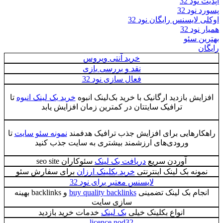
آپدیت نود 32
پسورد نود 32
اوکلی لایسنس رایگان نود 32
همیار نود 32
بهترین سئو
رایگان
خرید آنتی ویروس
نقد و بررسی بازی
فعال سازی نود 32
افزایش بازدید ارگانیک با خرید بک‌لینک انبوه
خرید بک لینک انبوه
تا
ترافیک سایتتان در کمترین زمان افزایش یابد
راهکارهایی برای افزایش جذب ترافیک هدفمند
نمونه سئو سایت
تا
ورودی‌های ارزشمند بیشتری به سایت جذب کنید
آوردن سریع
دریافت بک لینک
سئوکاران seo site
نمونه بک لینک اینترنتی
خرید بکلینک ارزان
برای سفارش سئو
لایسنس معتبر برای نود 32
انجام بک لینک تضمینی
buy quality backlinks
و backlinks بهینه
سازی سایت
انواع بکلینک خیلی
بک لینک
خدمات خرید بازدید
licence nod32