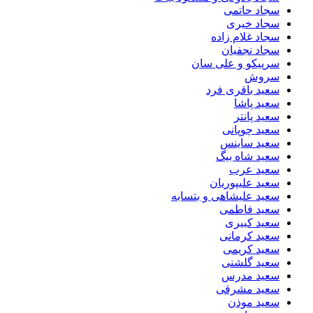
سجاد حاتمی
سجاد خیری
سجاد غلام زاده
سجاد نجفیان
سرپیکو و علی سان
سروش
سعید باقری فرد
سعید پاشا
سعید پانتر
سعید چوپانی
سعید ساینس
سعید شاه بیگ
سعید عرب
سعید علیپوریان
سعید علیشاهی و بتسابه
سعید فاطمی
سعید کبیری
سعید کرمانی
سعید کریمی
سعید گلشنی
سعید مدرس
سعید مشرقی
سعید موذن