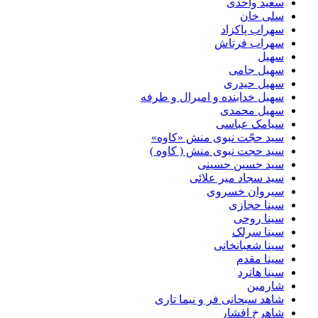
سعید واحدی
سلی خان
سهراب پاکزاد
سهراب فرتاش
سهیل
سهیل جامی
سهیل حیدری
سهیل خدابنده و امیرال و طرفه
سهیل محمدی
سیامک عباسی
سید حجّت نبوی منش «کاوه»
سید حجت نبوی منش ( کاوه )
سید حسین حسینى
سید سجاد میر علائی
سیروان خسروی
سینا حجازی
سینا روحی
سینا سرلک
سینا شعبانخانی
سینا مقدم
سینا هاترد
شارمین
شاهد سبحانی فر و نیما تاری
شاهرخ افشار