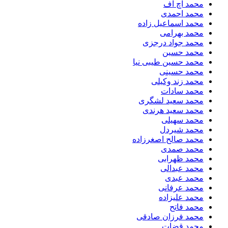
محمد اچ اف
محمد احمدی
محمد اسماعیل زاده
محمد بهرامی
محمد جواد درجزی
محمد حسین
محمد حسین طیبی نیا
محمد حسینی
محمد زند وکیلی
محمد سادات
محمد سعید لشگری
محمد سعید هرندی
محمد سهیلی
​محمد شیردل
محمد صالح اصغرزاده
محمد صمدی
محمد ظهرابی
محمد عبدالی
محمد عبدی
محمد عرفانی
محمد علیزاده
محمد فاتح
محمد فرزان صادقی
محمد قضات