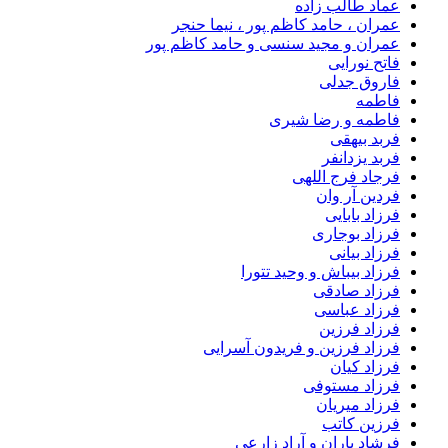
عماد طالب زاده
عمران ، حامد کاظم پور ، نیما حنجر
عمران و مجید سنسی و حامد کاظم پور
فاتح نورایی
فاروق جدلی
فاطمه
فاطمه و رضا شیری
فربد بیهقی
فربد یزدانفر
فرجاد فرج اللهی
فردین آر وان
فرزاد بابایی
فرزاد بوجاری
فرزاد بیانی
فرزاد بیباش و وحید تتورا
فرزاد صادقی
فرزاد عباسی
فرزاد فرزین
فرزاد فرزین و فریدون آسرایی
فرزاد کیان
فرزاد مستوفی
فرزاد میریان
فرزین کاتب
فرشاد باران و آراد زارعی