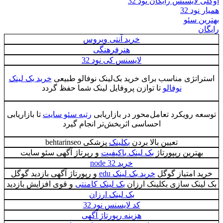
اوکلی لایسنس رایگان نود 32
همیار نود 32
بهترین سئو
رایگان
خرید آنتی ویروس
هنرفرهنگی
لایسنس کی نود 32
استراتژی مناسب برای خرید بک‌لینک نوفالو طبیعی
خرید بک لینک
نوفالو
تا توازن پروفایل لینک شما حفظ گردد
توسعه رویکرد تعامل‌محور در بازاریابی
رتبه سئو سایت
تا بازاریابی
احساسی اثربخش‌تر انجام گیرد
تعیین بالا بردن
بکلینک
پزشکی behtarinseo
بهترین ریپورتاژ
بک لینک باکیفیت
و رپرتاژ آگهی سئو سایت
خرید node 32
خرید امتیاز گوگل
خرید بک لینک edu
و رپورتاژ آگهی بازدید گوگل
بک لینک سازی بکلینک ارزان
بک لینک کامنتی
و قوی افزایش بازدید
بک لینک ارزان
کد لایسنس نود 32
هزینه رپورتاژ آگهی