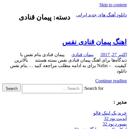
Skip to content
دانلود آهنگ های جدید ایرانی
دسته: پیمان قنادی
دانلود
فول
آلبوم
اهنگ پیمان قنادی نفس
موزیک
اکتبر 27, 2017
پیمان قنادی
پیمان قنادی بنام نفس با
دیدگاه‌ها
برای اهنگ پیمان قنادی نفس
بسته هستند
بالاترین
کیفیت – Nafas برای به ادامه مطلب مراجعه کنید … بنام نفس
دانلود
Continue reading
Search for:
Search
مدیر :
خرید بک لینک فالو
آپدیت نود 32
پسورد نود 32