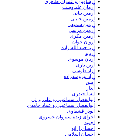
آرشاوین و عمران طاهری
آرمان علیدوست
آرمین بیانی
آرمین حبیبی
آرمین سمیعی
آرمین مرسی
آرمین مکری
آروان جوان
آریا حمد الله زاده
آریابد
آریان موسوی
آرین یاری
آزاد طوسی
آزاد نیرومندزاده
آمین
آیدار
آیسا حیدری
ابوالفضل اسماعیلی و علی براتی
ابوالفضل اسماعیلی و عماد حامدی
ابوذر قشقاوی
اجرای زنده سیروان خسروی
اجوید
احسان اراتو
احسان اسلامی