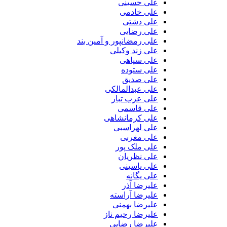
علی حسینی
علی خادمی
علی دشتی
علی رضایی
علی رمضانپور و آمین بند
علی زند وکیلی
علی سپاهی
علی ستوده
علی صدیق
علی عبدالمالکی
علی عرب تبار
علی قاسمی
علی کرمانشاهی
علی لهراسبی
علی مغربی
علی ملک پور
علی نظریان
علی یاسینی
علی یگانه
علیرضا آذر
علیرضا آراسته
علیرضا بهمنی
علیرضا رحیم ناز
علیرضا رضایی