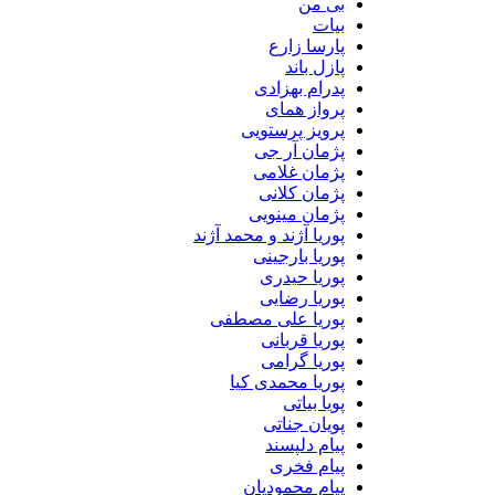
بی من
بیات
پارسا زارع
پازل باند
پدرام بهزادی
پرواز همای
پرویز پرستویی
پژمان آر جی
پژمان غلامی
پژمان کلانی
پژمان مینویی
پوریا آژند و محمد آژند
پوریا بارجینی
پوریا حیدری
پوریا رضایی
پوریا علی مصطفی
پوریا قربانی
پوریا گرامی
پوریا محمدی کیا
پویا بیاتی
پویان جناتی
پیام دلپسند
پیام فخری
پیام محمودیان