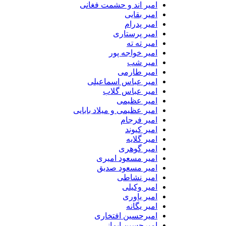
امیر اند و حشمت فغانی
امیر بقایی
امیر پدرام
امیر پرستاری
امیر ته ته
امیر خواجه پور
امیر شب
امیر طارمی
امیر عباس اسماعیلی
امیر عباس گلاب
امیر عظیمی
امیر عظیمی و میلاد بابایی
امیر فرجام
امیر کیوند
امیر گلایه
امیر گوهری
امیر مسعود امیری
امیر مسعود صدیق
امیر نشاطی
امیر وکیلی
امیر یاوری
امیر یگانه
امیرحسین افتخاری
امیرحسین ایمانی