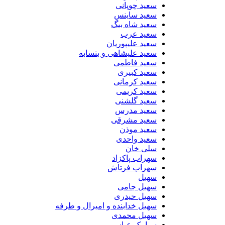
سعید چوپانی
سعید ساینس
سعید شاه بیگ
سعید عرب
سعید علیپوریان
سعید علیشاهی و بتسابه
سعید فاطمی
سعید کبیری
سعید کرمانی
سعید کریمی
سعید گلشنی
سعید مدرس
سعید مشرقی
سعید موذن
سعید واحدی
سلی خان
سهراب پاکزاد
سهراب فرتاش
سهیل
سهیل جامی
سهیل حیدری
سهیل خدابنده و امیرال و طرفه
سهیل محمدی
سیامک عباسی