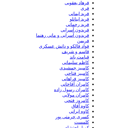
فرهاد یعقوبی
فری
فرید ایمانی
فرید اینانلو
فرید رحمانی
فریدون آسرایی
فریدون آسرایی و مانی رهنما
فریمن
فواد فالکو و دانش عسکری
قاسم و شریف
قیامت باند
کاظم سلیمانی
کامبیز جمشیدی
کامبیز فتاحی
کامبیز فراهانی
کامران آقاخانی
کامران رسول زاده
کامران مولایی
کامروز فتحی
کاوه آفاق
کاوه ایرانی
کسری حرمتی پور
کلمست
کمیل احتشام