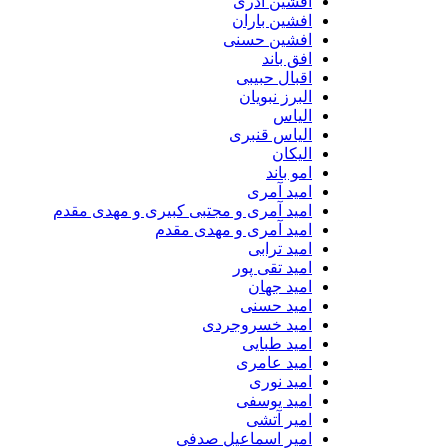
افشین آذری
افشین باران
افشین حسنی
افق باند
اقبال حبیبی
البرز نبویان
الیاس
الیاس قنبرى
الیکان
امو باند
امید آمری
امید آمری و مجتبی کبیری و مهدى مقدم
امید آمری و مهدی مقدم
امید ترابی
امید تقی پور
امید جهان
امید حسنی
امید خسروجردی
امید طبایی
امید عامری
امید نوری
امید یوسفی
امیر آتشی
امیر اسماعیل صدفی