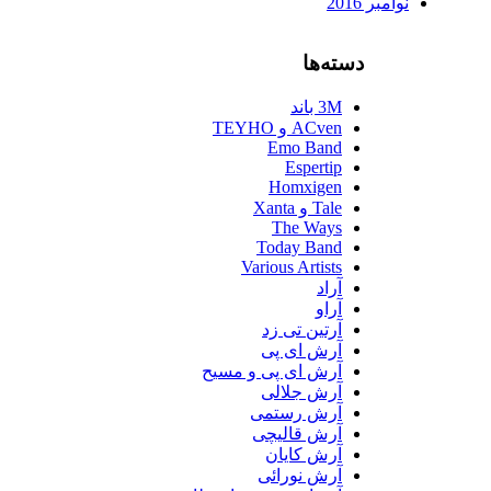
نوامبر 2016
دسته‌ها
3M باند
ACven و TEYHO
Emo Band
Espertip
Homxigen
Tale و Xanta
The Ways
Today Band
Various Artists
آراد
آراو
آرتین تی زد
آرش ای پی
آرش ای پی و مسیح
آرش جلالی
آرش رستمی
آرش قالیچی
آرش کایان
آرش نورائی