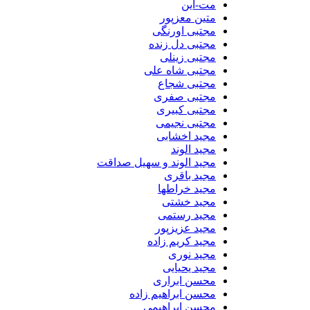
مت-این
متین معزپور
مجتبی اورنگی
مجتبی دل زنده
مجتبی زینلی
مجتبی شاه علی
مجتبی شجاع
مجتبی صفری
مجتبی کبیری
مجتبی نجیمی
مجید اخشابی
مجید الوند‎
مجید الوند و سهیل صداقت
مجید باقری
مجید خراطها
مجید خشتی
مجید رستمی
مجید عزیزپور
مجید کریم زاده
مجید نوری
مجید یحیایی
محسن ابراری
محسن ابراهیم زاده
محسن ابراهیمی