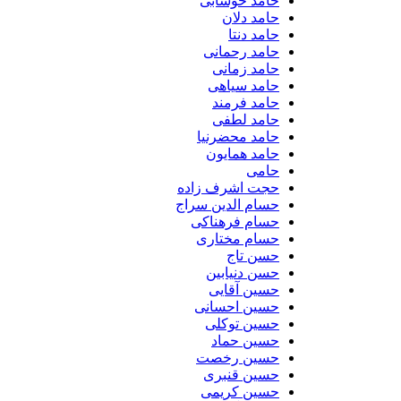
حامد خوشابی
حامد دلان
حامد دنتا
حامد رحمانی
حامد زمانی
حامد سیاهی
حامد فرمند
حامد لطفی
حامد محضرنیا
حامد همایون
حامی
حجت اشرف زاده
حسام الدین سراج
حسام فرهناکی
حسام مختاری
حسن تاج
حسن دنیابین
حسین آقایی
حسین احسانی
حسین توکلی
حسین حماد
حسین رخصت
حسین قنبری
حسین کریمی