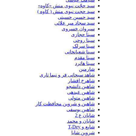
سید حجّت نبوی منش «کاوه»
سید حجت نبوی منش ( کاوه )
سید حسین حسینى
سید سجاد میر علائی
سیروان خسروی
سینا حجازی
سینا روحی
سینا سرلک
سینا شعبانخانی
سینا مقدم
سینا هاترد
شارمین
شاهد سبحانی فر و نیما تاری
شاهرخ افشار
شاهین دانشجو
شاهین عبدهی
شاهین متولی
شاهین و شروین محافظت کار
شاهین یوسفی
شایان ع 2
شایان و محمد
شایع و T-Dey
شروین شایا