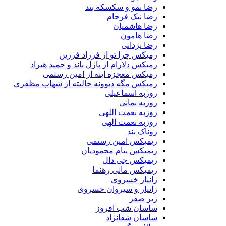
رضا نمو و سکسکه بند
رضا نیک فرجام
رضا هاشمیان
رضا هامون
رضا یزدانی
رمیکس چرا تو از فرزاد فرزین
رمیکس دلارام از پازل باند و حمید هیراد
رمیکس معجزه اینه از امین رستمی
رمیکس مگه دیوونه حالیته از شهاب مظفری
روزبه اسماعیلی
روزبه بمانی
روزبه نعمت اللهی
روزبه نعمت الهی
روناک بند
ریمیکس امین رستمی
ریمیکس پیام محمودیان
ریمیکس جی دال
ریمیکس مانی رهنما
زانیار خسروی
زانیار و سیروان خسروی
زیر صفر
ساسان شب افروز
ساسان شفانژاد