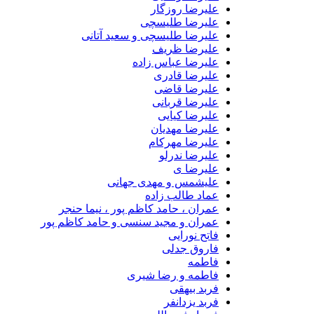
علیرضا روزگار
علیرضا طلیسچی
علیرضا طلیسچی و سعید آتانی
علیرضا ظریف
علیرضا عباس زاده
علیرضا قادری
علیرضا قاضی
علیرضا قربانی
علیرضا کیایی
علیرضا مهدیان
علیرضا مهرکام
علیرضا ندرلو
علیرضا ی
علیشمس و مهدی جهانی
عماد طالب زاده
عمران ، حامد کاظم پور ، نیما حنجر
عمران و مجید سنسی و حامد کاظم پور
فاتح نورایی
فاروق جدلی
فاطمه
فاطمه و رضا شیری
فربد بیهقی
فربد یزدانفر