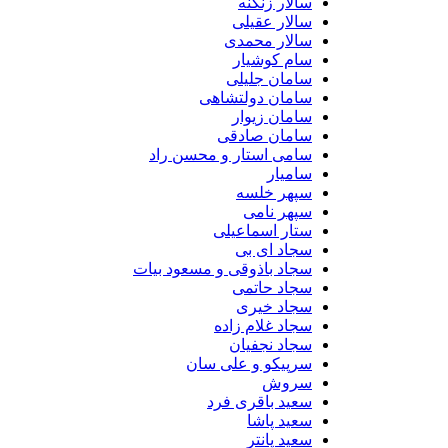
سالار زنگنه
سالار عقیلی
سالار محمدی
سام کوشیار
سامان جلیلی
سامان دولتشاهی
سامان زیوار
سامان صادقی
سامی استار و محسن راد
سامیار
سپهر خلسه
سپهر نامی
ستار اسماعیلی
سجاد ای بی
سجاد باذوقی و مسعود بیات
سجاد حاتمی
سجاد خیری
سجاد غلام زاده
سجاد نجفیان
سرپیکو و علی سان
سروش
سعید باقری فرد
سعید پاشا
سعید پانتر