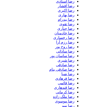
رضا استادی
رضا افشار
رضا اکبری
رضا بهاری
رضا بیدرام
رضا تقوی
رضا چناری
رضا خادمیان
رضا رخساری
رضا رزم آرا
رضا روح پور
رضا ساداتی
رضا ساسان پور
رضا شیری
رضا صادقی
رضا صادقی بنام
رضا ضیا
رضا فرهادی
رضا قائمی
رضا قندهاری
رضا کرمانی
رضا ملک زاده
رضا موسوی
رضا نمو