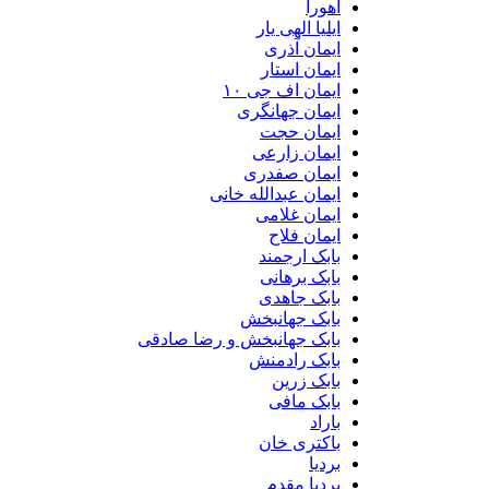
اهورا
ایلیا الهی یار
ایمان آذری
ایمان استار
ایمان اف جی ۱۰
ایمان جهانگری
ایمان حجت
ایمان زارعی
ایمان صفدری
ایمان عبدالله خانی
ایمان غلامی
ایمان فلاح
بابک ارجمند
بابک برهانی
بابک جاهدی
بابک جهانبخش
بابک جهانبخش و رضا صادقی
بابک رادمنش
بابک زرین
بابک مافی
باراد
باکتری خان
بردیا
بردیا مقدم