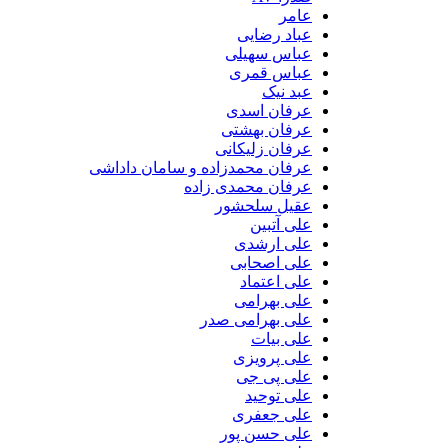
عامر
عباد رضایی
عباس سهیلی
عباس قمری
عبد نیک
عرفان اسدی
عرفان بهشتی
عرفان زلیکانی
عرفان محمدزاده و سامان داداشی
عرفان محمدی زاده
عقیل سلحشور
علی آتبین
علی ارشدی
علی اصحابی
علی اعتماد
علی بهرامی
علی بهرامی صدر
علی بیات
علی پرویزی
علی پی جی
علی توحید
علی جعفری
علی حسن پور