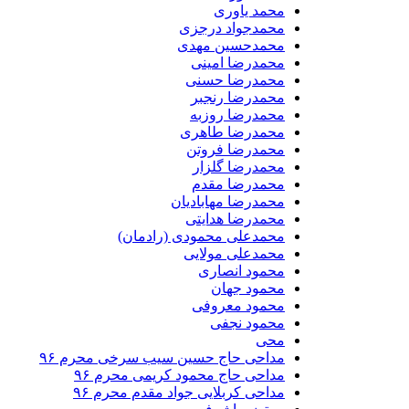
محمد یاوری
محمدجواد درجزی
محمدحسین مهدی
محمدرضا امینی
محمدرضا حسنی
محمدرضا رنجبر
محمدرضا روزبه
محمدرضا طاهری
محمدرضا فروتن
محمدرضا گلزار
محمدرضا مقدم
محمدرضا مهابادیان
محمدرضا هدایتی
محمدعلی محمودی (رادمان)
محمدعلی مولایی
محمود انصاری
محمود جهان
محمود معروفی
محمود نجفی
محی
مداحی حاج حسین سیب سرخی محرم ۹۶
مداحی حاج محمود کریمی محرم ۹۶
مداحی کربلایی جواد مقدم محرم ۹۶