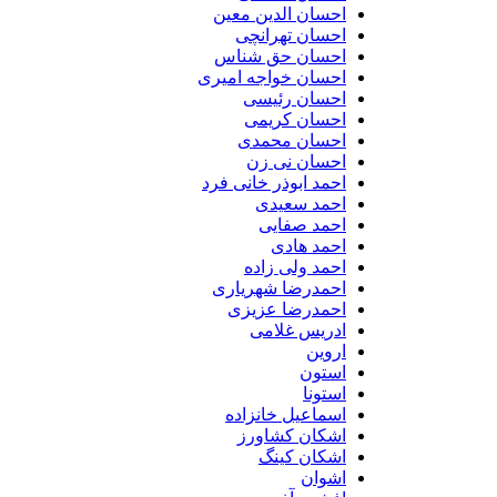
احسان الدین معین
احسان تهرانچی
احسان حق شناس
احسان خواجه امیری
احسان رئیسی
احسان کریمی
احسان محمدی
احسان نی زن
احمد ابوذر خانی فرد
احمد سعیدی
احمد صفایی
احمد هادی
احمد ولی زاده
احمدرضا شهریاری
احمدرضا عزیزی
ادریس غلامی
اروین
استون
استونا
اسماعیل خانزاده
اشکان کشاورز
اشکان کینگ
اشوان