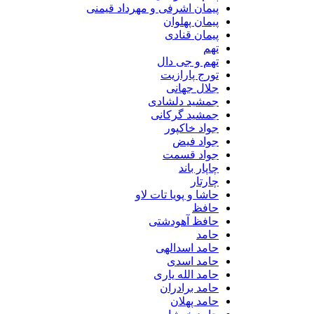
پیمان اشرفی و مهرداد قیمنی
پیمان پهلوان
پیمان قنادی
تهم
تهم و جی دال
تورج پارازیت
جلال جهانی
جمشید دلشادی
جمشید گرکانی
جواد خاکپور
جواد فیض
جواد قسمت
چاپار باند
چارتار
حاشا و پویا تات لاو
حافظ
حافظ آهودشتی
حامد
حامد اسدالهی
حامد اسدی
حامد الله یاری
حامد برادران
حامد پهلان