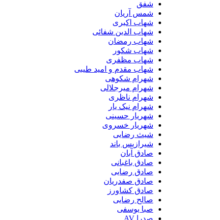
شفق
شمس آریان
شهاب اکبری
شهاب الدین شفائی
شهاب رمضان
شهاب شکور
شهاب مظفری
شهاب مقدم و امید طیبی
شهرام شکوهی
شهرام میرجلالی
شهرام ناظری
شهرام نیک یار
شهریار حسینی
شهریار خسروی
شیث رضایی
شیرازیس باند
صادق آبان
صادق باغبانی
صادق رضایی
صادق صفدریان
صادق کشاورز
صالح رضایی
صبا یوسفی
صدرا AV