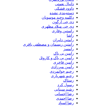
دانیال نعمتی
داوود فشکی
دسته‌بندی نشده
دکلمه وحید موسویان
دی جی آرگون
دی جی میلاد مظهری
راستین وقاری
راشا
رامتین دلیران
رامتین ریسمان و مصطفی باقری
رامسز
رامین بی باک
رامین بی باک و کاروئل
رامین فاخری
رامین میرزادی
رحیم جوانمردی
رحیم شهریاری
رستاک
رسول کرد
رشید سینایی
رضا احسانی
رضا احمدی
رضا اسپاد