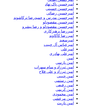
امیرحسین پاک نهاد
امیرحسین حسینی
امیرحسین رضائی
امیرحسین مدرس و حمیدرضا ترکاشوند
امیرحسین مقصودلو
امیرحسین مقصودلو و رضا پیشرو
امیررضا پرهیزکاری
امیررضا کاکاوند
امیرسعید
امیرعباس آل حبیب
امیرعلی
امیرعلی بهادری
امین
امین پارسی
امین تیرزاد و سام سهراب
امین تیرزاد و علی فلاح
امین حبیبی
امین رستمی
امین رفیعی
امین کریمی
امین محمودی
امین مرعشی
امین ناریت