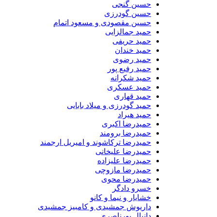
حسین گنجی
حسین گودرزی
حسین مقصودی و مسعود اتمام
حمید جمالزایی
حمید حریفی
حمید خندان
حمید رضوی
حمید رفیع پور
حمید شکرانه
حمید عسکری
حمید قهاری
حمید گودرزی و میلاد بابایی
حمید هیراد
حمیدرضا اکبری
حمیدرضا برومند
حمیدرضا ترکاشوند و امیریل ارجمند
حمیدرضا علیخانی
حمیدرضا علیزاده
حمیدرضا مازوچی
حمیدرضا محوی
خسرو دادگر
خشایار و نیما و کانو
داریوش جمشیدی و کامبیز جمشیدی
دانیال پورناصری