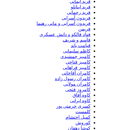
فرید ایمانی
فرید اینانلو
فرید رحمانی
فریدون آسرایی
فریدون آسرایی و مانی رهنما
فریمن
فواد فالکو و دانش عسکری
قاسم و شریف
قیامت باند
کاظم سلیمانی
کامبیز جمشیدی
کامبیز فتاحی
کامبیز فراهانی
کامران آقاخانی
کامران رسول زاده
کامران مولایی
کامروز فتحی
کاوه آفاق
کاوه ایرانی
کسری حرمتی پور
کلمست
کمیل احتشام
کوروش
کوشا دهقان