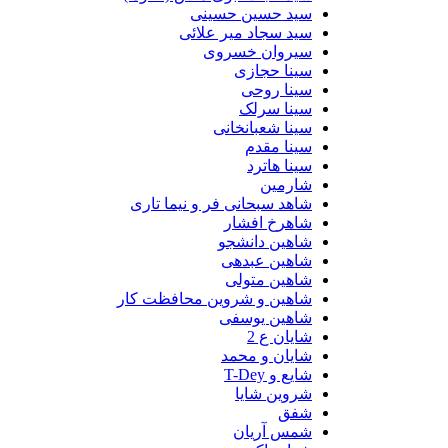
سید حسین حسینى
سید سجاد میر علائی
سیروان خسروی
سینا حجازی
سینا روحی
سینا سرلک
سینا شعبانخانی
سینا مقدم
سینا هاترد
شارمین
شاهد سبحانی فر و نیما تاری
شاهرخ افشار
شاهین دانشجو
شاهین عبدهی
شاهین متولی
شاهین و شروین محافظت کار
شاهین یوسفی
شایان ع 2
شایان و محمد
شایع و T-Dey
شروین شایا
شفق
شمس آریان