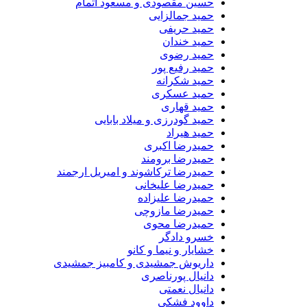
حسین مقصودی و مسعود اتمام
حمید جمالزایی
حمید حریفی
حمید خندان
حمید رضوی
حمید رفیع پور
حمید شکرانه
حمید عسکری
حمید قهاری
حمید گودرزی و میلاد بابایی
حمید هیراد
حمیدرضا اکبری
حمیدرضا برومند
حمیدرضا ترکاشوند و امیریل ارجمند
حمیدرضا علیخانی
حمیدرضا علیزاده
حمیدرضا مازوچی
حمیدرضا محوی
خسرو دادگر
خشایار و نیما و کانو
داریوش جمشیدی و کامبیز جمشیدی
دانیال پورناصری
دانیال نعمتی
داوود فشکی