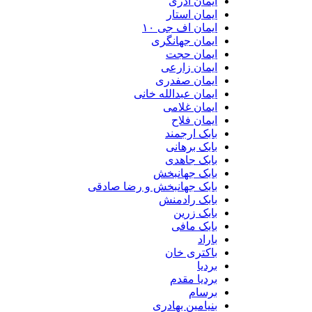
ایمان آذری
ایمان استار
ایمان اف جی ۱۰
ایمان جهانگری
ایمان حجت
ایمان زارعی
ایمان صفدری
ایمان عبدالله خانی
ایمان غلامی
ایمان فلاح
بابک ارجمند
بابک برهانی
بابک جاهدی
بابک جهانبخش
بابک جهانبخش و رضا صادقی
بابک رادمنش
بابک زرین
بابک مافی
باراد
باکتری خان
بردیا
بردیا مقدم
برسام
بنیامین بهادری