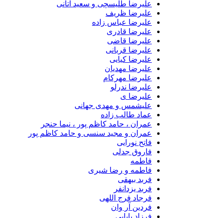
علیرضا طلیسچی و سعید آتانی
علیرضا ظریف
علیرضا عباس زاده
علیرضا قادری
علیرضا قاضی
علیرضا قربانی
علیرضا کیایی
علیرضا مهدیان
علیرضا مهرکام
علیرضا ندرلو
علیرضا ی
علیشمس و مهدی جهانی
عماد طالب زاده
عمران ، حامد کاظم پور ، نیما حنجر
عمران و مجید سنسی و حامد کاظم پور
فاتح نورایی
فاروق جدلی
فاطمه
فاطمه و رضا شیری
فربد بیهقی
فربد یزدانفر
فرجاد فرج اللهی
فردین آر وان
فرزاد بابایی