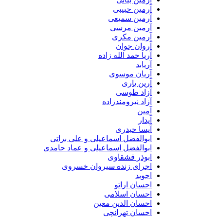
آرمین حبیبی
آرمین سمیعی
آرمین مرسی
آرمین مکری
آروان جوان
آریا حمد الله زاده
آریابد
آریان موسوی
آرین یاری
آزاد طوسی
آزاد نیرومندزاده
آمین
آیدار
آیسا حیدری
ابوالفضل اسماعیلی و علی براتی
ابوالفضل اسماعیلی و عماد حامدی
ابوذر قشقاوی
اجرای زنده سیروان خسروی
اجوید
احسان اراتو
احسان اسلامی
احسان الدین معین
احسان تهرانچی