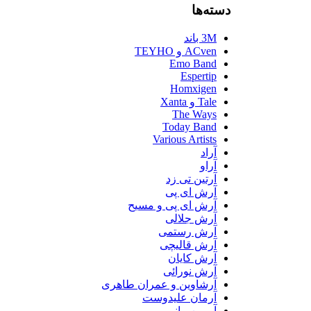
دسته‌ها
3M باند
ACven و TEYHO
Emo Band
Espertip
Homxigen
Tale و Xanta
The Ways
Today Band
Various Artists
آراد
آراو
آرتین تی زد
آرش ای پی
آرش ای پی و مسیح
آرش جلالی
آرش رستمی
آرش قالیچی
آرش کایان
آرش نورائی
آرشاوین و عمران طاهری
آرمان علیدوست
آرمین بیانی