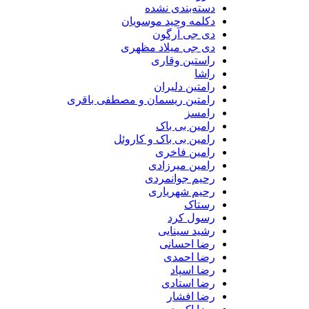
دسته‌بندی نشده
دکلمه وحید موسویان
دی جی آرگون
دی جی میلاد مظهری
راستین وقاری
راشا
رامتین دلیران
رامتین ریسمان و مصطفی باقری
رامسز
رامین بی باک
رامین بی باک و کاروئل
رامین فاخری
رامین میرزادی
رحیم جوانمردی
رحیم شهریاری
رستاک
رسول کرد
رشید سینایی
رضا احسانی
رضا احمدی
رضا اسپاد
رضا استادی
رضا افشار