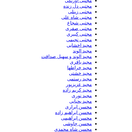
مجتبی اورنگی
مجتبی دل زنده
مجتبی زینلی
مجتبی شاه علی
مجتبی شجاع
مجتبی صفری
مجتبی کبیری
مجتبی نجیمی
مجید اخشابی
مجید الوند‎
مجید الوند و سهیل صداقت
مجید باقری
مجید خراطها
مجید خشتی
مجید رستمی
مجید عزیزپور
مجید کریم زاده
مجید نوری
مجید یحیایی
محسن ابراری
محسن ابراهیم زاده
محسن ابراهیمی
محسن چاوشی
محسن شاه محمدی