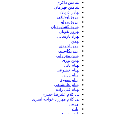
بنیامین ذاکری
بنیامین قهرمان
بهادر آذریان
بهروز اوجاقی
بهروز بهرام
بهروز کشاورزیان
بهروز نقویان
بهزاد پارسایی
بهمن
بهمن احمدی
بهمن کاویانی
بهمن معروفی
بهمن نوری
بهنام بانی
بهنام خشوعی
بهنام زرین
بهنام صفوی
بهنام علمشاهی
بهنام قلی زاده
بی کلام علیرضا حیدری
بی کلام مهرزاد خواجه امیری
بی من
بیات
پارسا زارع