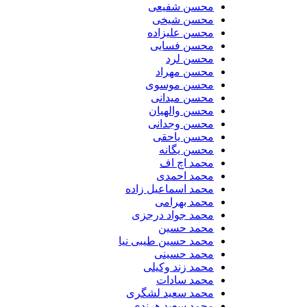
محسن شفیعی
محسن شیخی
محسن علیزاده
محسن فسایی
محسن لرد
محسن مهراد
محسن موسوی
محسن میدانی
محسن والهیان
محسن وجدانی
محسن یاحقی
محسن یگانه
محمد اچ اف
محمد احمدی
محمد اسماعیل زاده
محمد بهرامی
محمد جواد درجزی
محمد حسین
محمد حسین طیبی نیا
محمد حسینی
محمد زند وکیلی
محمد سادات
محمد سعید لشگری
محمد سعید هرندی