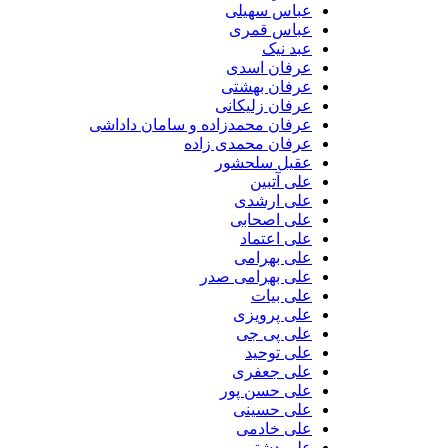
عباس سهیلی
عباس قمری
عبد نیک
عرفان اسدی
عرفان بهشتی
عرفان زلیکانی
عرفان محمدزاده و سامان داداشی
عرفان محمدی زاده
عقیل سلحشور
علی آتبین
علی ارشدی
علی اصحابی
علی اعتماد
علی بهرامی
علی بهرامی صدر
علی بیات
علی پرویزی
علی پی جی
علی توحید
علی جعفری
علی حسن پور
علی حسینی
علی خادمی
علی دشتی