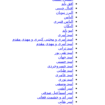
افق باند
اقبال حبیبی
البرز نبویان
الیاس
الیاس قنبرى
الیکان
امو باند
امید آمری
امید آمری و مجتبی کبیری و مهدى مقدم
امید آمری و مهدی مقدم
امید ترابی
امید تقی پور
امید جهان
امید حسنی
امید خسروجردی
امید طبایی
امید عامری
امید نوری
امید یوسفی
امیر آتشی
امیر اسماعیل صدفی
امیر اند و حشمت فغانی
امیر بقایی