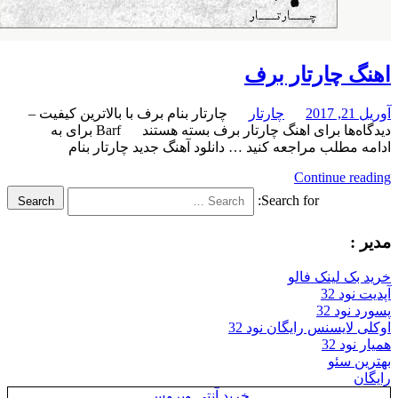
چارتار برف
چارتار
چارتار بنام برف با بالاترین کیفیت –
برای اهنگ چارتار برف
بسته هستند
Barf برای به
لب مراجعه کنید … دانلود آهنگ جدید چارتار بنام
Continue
Search for:
Search
لینک فالو
32
32
سنس رایگان نود 32
3
ئو
خرید آنتی ویروس