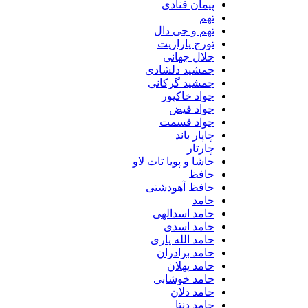
پیمان قنادی
تهم
تهم و جی دال
تورج پارازیت
جلال جهانی
جمشید دلشادی
جمشید گرکانی
جواد خاکپور
جواد فیض
جواد قسمت
چاپار باند
چارتار
حاشا و پویا تات لاو
حافظ
حافظ آهودشتی
حامد
حامد اسدالهی
حامد اسدی
حامد الله یاری
حامد برادران
حامد پهلان
حامد خوشابی
حامد دلان
حامد دنتا