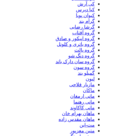
کی آرش
کیا دپرس
کیوان پویا
گرام بند
گرشا رضایی
گروه آفتاب
گروه اپیکور و صادق
گروه باتری و کلونل
گروه پالت
گروه دنگ شو
گروه سان دارک باند
گروه سون
گمیلو بند
لیون
مازیار فلاحی
ماکان
مانی ارمغان
مانی رهنما
مانی کاکاوند
ماهان بهرام خان
ماهان مقدس زاده
مت-این
متین معزپور