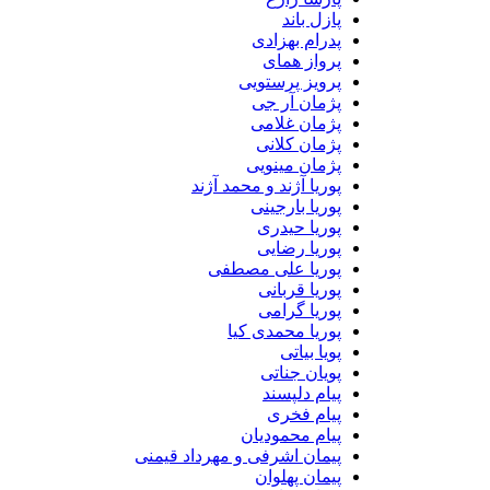
پازل باند
پدرام بهزادی
پرواز همای
پرویز پرستویی
پژمان آر جی
پژمان غلامی
پژمان کلانی
پژمان مینویی
پوریا آژند و محمد آژند
پوریا بارجینی
پوریا حیدری
پوریا رضایی
پوریا علی مصطفی
پوریا قربانی
پوریا گرامی
پوریا محمدی کیا
پویا بیاتی
پویان جناتی
پیام دلپسند
پیام فخری
پیام محمودیان
پیمان اشرفی و مهرداد قیمنی
پیمان پهلوان