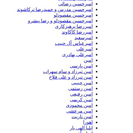
امیرحسین رضائی
امیرحسین مدرس و حمیدرضا ترکاشوند
امیرحسین مقصودلو
امیرحسین مقصودلو و رضا پیشرو
امیررضا پرهیزکاری
امیررضا کاکاوند
امیرسعید
امیرعباس آل حبیب
امیرعلی
امیرعلی بهادری
امین
امین پارسی
امین تیرزاد و سام سهراب
امین تیرزاد و علی فلاح
امین حبیبی
امین رستمی
امین رفیعی
امین کریمی
امین محمودی
امین مرعشی
امین ناریت
اهورا
ایلیا الهی یار