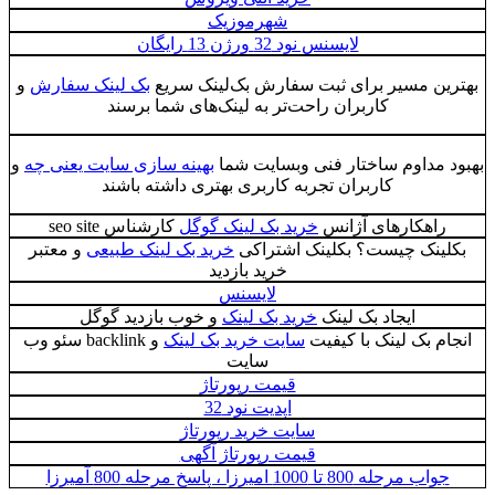
شهرموزیک
لایسنس نود 32 ورژن 13 رایگان
 مسیر برای ثبت سفارش بک‌لینک سریع
بک لینک سفارش
و
کاربران راحت‌تر به لینک‌های شما برسند
داوم ساختار فنی وبسایت شما
بهینه سازی سایت یعنی چه
و
کاربران تجربه کاربری بهتری داشته باشند
کارهای آژانس
خرید بک لینک گوگل
کارشناس seo site
ک چیست؟ بکلینک اشتراکی
خرید بک لینک طبیعی
و معتبر
خرید بازدید
لایسنس
ایجاد بک لینک
خرید بک لینک
و خوب بازدید گوگل
بک لینک با کیفیت
سایت خرید بک لینک
و backlink سئو وب
سایت
قیمت رپورتاژ
اپدیت نود 32
سایت خرید رپورتاژ
قیمت رپورتاژ آگهی
80 تا 1000 امیرزا ، پاسخ مرحله 800 آمیرزا