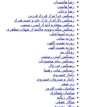
رضا هاشمیان
رضا هامون
رضا یزدانی
رمیکس چرا تو از فرزاد فرزین
رمیکس دلارام از پازل باند و حمید هیراد
رمیکس معجزه اینه از امین رستمی
رمیکس مگه دیوونه حالیته از شهاب مظفری
روزبه اسماعیلی
روزبه بمانی
روزبه نعمت اللهی
روزبه نعمت الهی
روناک بند
ریمیکس امین رستمی
ریمیکس پیام محمودیان
ریمیکس جی دال
ریمیکس مانی رهنما
زانیار خسروی
زانیار و سیروان خسروی
زیر صفر
ساسان شب افروز
ساسان شفانژاد
سالار زنگنه
سالار عقیلی
سالار محمدی