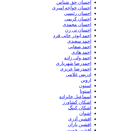
احسان حق شناس
احسان خواجه امیری
احسان رئیسی
احسان کریمی
احسان محمدی
احسان نی زن
احمد ابوذر خانی فرد
احمد سعیدی
احمد صفایی
احمد هادی
احمد ولی زاده
احمدرضا شهریاری
احمدرضا عزیزی
ادریس غلامی
اروین
استون
استونا
اسماعیل خانزاده
اشکان کشاورز
اشکان کینگ
اشوان
افشین آذری
افشین باران
افشین حسنی