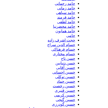
حامد رحمانی
حامد زمانی
حامد سیاهی
حامد فرمند
حامد لطفی
حامد محضرنیا
حامد همایون
حامی
حجت اشرف زاده
حسام الدین سراج
حسام فرهناکی
حسام مختاری
حسن تاج
حسن دنیابین
حسین آقایی
حسین احسانی
حسین توکلی
حسین حماد
حسین رخصت
حسین قنبری
حسین کریمی
حسین گنجی
حسین گودرزی