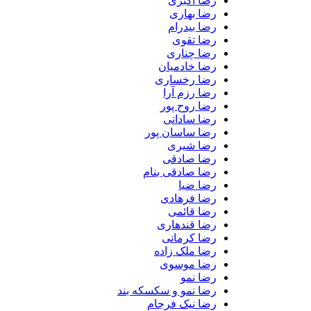
رضا اکبری
رضا بهاری
رضا بیدرام
رضا تقوی
رضا چناری
رضا خادمیان
رضا رخساری
رضا رزم آرا
رضا روح پور
رضا ساداتی
رضا ساسان پور
رضا شیری
رضا صادقی
رضا صادقی بنام
رضا ضیا
رضا فرهادی
رضا قائمی
رضا قندهاری
رضا کرمانی
رضا ملک زاده
رضا موسوی
رضا نمو
رضا نمو و سکسکه بند
رضا نیک فرجام