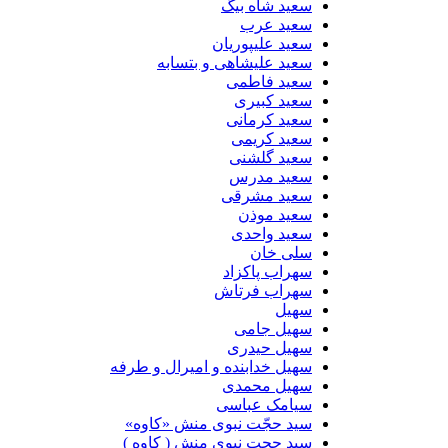
سعید شاه بیگ
سعید عرب
سعید علیپوریان
سعید علیشاهی و بتسابه
سعید فاطمی
سعید کبیری
سعید کرمانی
سعید کریمی
سعید گلشنی
سعید مدرس
سعید مشرقی
سعید موذن
سعید واحدی
سلی خان
سهراب پاکزاد
سهراب فرتاش
سهیل
سهیل جامی
سهیل حیدری
سهیل خدابنده و امیرال و طرفه
سهیل محمدی
سیامک عباسی
سید حجّت نبوی منش «کاوه»
سید حجت نبوی منش ( کاوه )