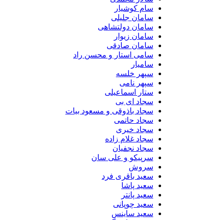
سام کوشیار
سامان جلیلی
سامان دولتشاهی
سامان زیوار
سامان صادقی
سامی استار و محسن راد
سامیار
سپهر خلسه
سپهر نامی
ستار اسماعیلی
سجاد ای بی
سجاد باذوقی و مسعود بیات
سجاد حاتمی
سجاد خیری
سجاد غلام زاده
سجاد نجفیان
سرپیکو و علی سان
سروش
سعید باقری فرد
سعید پاشا
سعید پانتر
سعید چوپانی
سعید ساینس