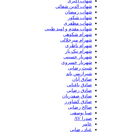
شهاب اکبری
شهاب الدین شفائی
شهاب رمضان
شهاب شکور
شهاب مظفری
شهاب مقدم و امید طیبی
شهرام شکوهی
شهرام میرجلالی
شهرام ناظری
شهرام نیک یار
شهریار حسینی
شهریار خسروی
شیث رضایی
شیرازیس باند
صادق آبان
صادق باغبانی
صادق رضایی
صادق صفدریان
صادق کشاورز
صالح رضایی
صبا یوسفی
صدرا AV
عامر
عباد رضایی