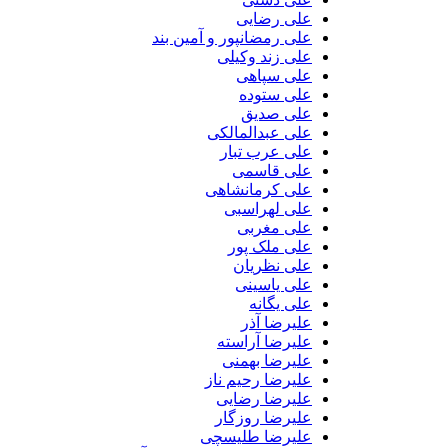
علی رضایی
علی رمضانپور و آمین بند
علی زند وکیلی
علی سپاهی
علی ستوده
علی صدیق
علی عبدالمالکی
علی عرب تبار
علی قاسمی
علی کرمانشاهی
علی لهراسبی
علی مغربی
علی ملک پور
علی نظریان
علی یاسینی
علی یگانه
علیرضا آذر
علیرضا آراسته
علیرضا بهمنی
علیرضا رحیم ناز
علیرضا رضایی
علیرضا روزگار
علیرضا طلیسچی