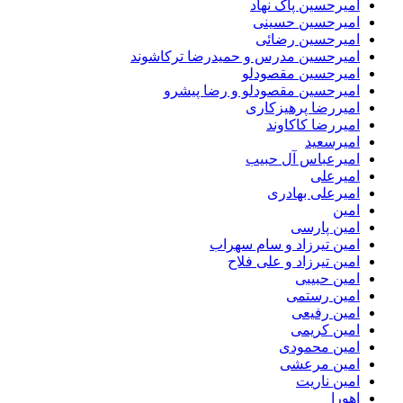
امیرحسین پاک نهاد
امیرحسین حسینی
امیرحسین رضائی
امیرحسین مدرس و حمیدرضا ترکاشوند
امیرحسین مقصودلو
امیرحسین مقصودلو و رضا پیشرو
امیررضا پرهیزکاری
امیررضا کاکاوند
امیرسعید
امیرعباس آل حبیب
امیرعلی
امیرعلی بهادری
امین
امین پارسی
امین تیرزاد و سام سهراب
امین تیرزاد و علی فلاح
امین حبیبی
امین رستمی
امین رفیعی
امین کریمی
امین محمودی
امین مرعشی
امین ناریت
اهورا