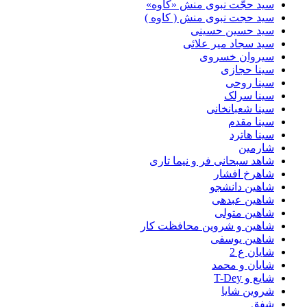
سید حجّت نبوی منش «کاوه»
سید حجت نبوی منش ( کاوه )
سید حسین حسینى
سید سجاد میر علائی
سیروان خسروی
سینا حجازی
سینا روحی
سینا سرلک
سینا شعبانخانی
سینا مقدم
سینا هاترد
شارمین
شاهد سبحانی فر و نیما تاری
شاهرخ افشار
شاهین دانشجو
شاهین عبدهی
شاهین متولی
شاهین و شروین محافظت کار
شاهین یوسفی
شایان ع 2
شایان و محمد
شایع و T-Dey
شروین شایا
شفق