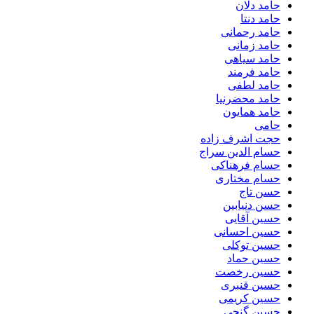
حامد دلان
حامد دنتا
حامد رحمانی
حامد زمانی
حامد سیاهی
حامد فرمند
حامد لطفی
حامد محضرنیا
حامد همایون
حامی
حجت اشرف زاده
حسام الدین سراج
حسام فرهناکی
حسام مختاری
حسن تاج
حسن دنیابین
حسین آقایی
حسین احسانی
حسین توکلی
حسین حماد
حسین رخصت
حسین قنبری
حسین کریمی
حسین گنجی