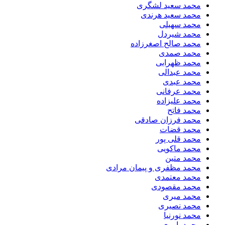
محمد سعید لشگری
محمد سعید هرندی
محمد سهیلی
​محمد شیردل
محمد صالح اصغرزاده
محمد صمدی
محمد ظهرابی
محمد عبدالی
محمد عبدی
محمد عرفانی
محمد علیزاده
محمد فاتح
محمد فرزان صادقی
محمد قضات
محمد قلی پور
محمد ماکویی
محمد متین
محمد مظفری و پیمان مرادی
محمد معتمدی
محمد مقصودی
محمد میری
محمد نصیری
محمد نورنیا
محمد یاوری