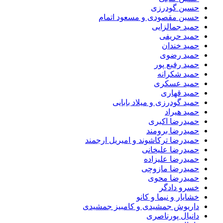
حسین گودرزی
حسین مقصودی و مسعود اتمام
حمید جمالزایی
حمید حریفی
حمید خندان
حمید رضوی
حمید رفیع پور
حمید شکرانه
حمید عسکری
حمید قهاری
حمید گودرزی و میلاد بابایی
حمید هیراد
حمیدرضا اکبری
حمیدرضا برومند
حمیدرضا ترکاشوند و امیریل ارجمند
حمیدرضا علیخانی
حمیدرضا علیزاده
حمیدرضا مازوچی
حمیدرضا محوی
خسرو دادگر
خشایار و نیما و کانو
داریوش جمشیدی و کامبیز جمشیدی
دانیال پورناصری