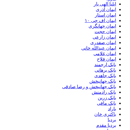
ایلیا الهی یار
ایمان آذری
ایمان استار
ایمان اف جی ۱۰
ایمان جهانگری
ایمان حجت
ایمان زارعی
ایمان صفدری
ایمان عبدالله خانی
ایمان غلامی
ایمان فلاح
بابک ارجمند
بابک برهانی
بابک جاهدی
بابک جهانبخش
بابک جهانبخش و رضا صادقی
بابک رادمنش
بابک زرین
بابک مافی
باراد
باکتری خان
بردیا
بردیا مقدم