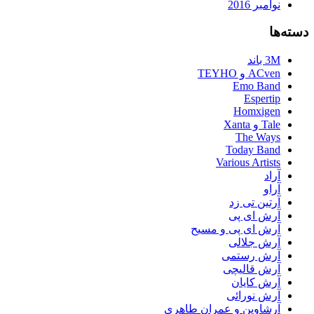
نوامبر 2016
دسته‌ها
3M باند
ACven و TEYHO
Emo Band
Espertip
Homxigen
Tale و Xanta
The Ways
Today Band
Various Artists
آراد
آراو
آرتین تی زد
آرش ای پی
آرش ای پی و مسیح
آرش جلالی
آرش رستمی
آرش قالیچی
آرش کایان
آرش نورائی
آرشاوین و عمران طاهری