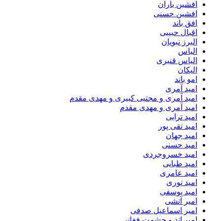
افشین باران
افشین حسنی
افق باند
اقبال حبیبی
البرز نبویان
الیاس
الیاس قنبرى
الیکان
امو باند
امید آمری
امید آمری و مجتبی کبیری و مهدى مقدم
امید آمری و مهدی مقدم
امید ترابی
امید تقی پور
امید جهان
امید حسنی
امید خسروجردی
امید طبایی
امید عامری
امید نوری
امید یوسفی
امیر آتشی
امیر اسماعیل صدفی
امیر اند و حشمت فغانی