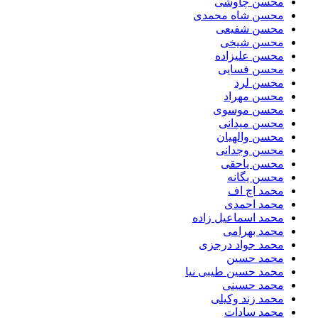
محسن چاوشی
محسن شاه محمدی
محسن شفیعی
محسن شیخی
محسن علیزاده
محسن فسایی
محسن لرد
محسن مهراد
محسن موسوی
محسن میدانی
محسن والهیان
محسن وجدانی
محسن یاحقی
محسن یگانه
محمد اچ اف
محمد احمدی
محمد اسماعیل زاده
محمد بهرامی
محمد جواد درجزی
محمد حسین
محمد حسین طیبی نیا
محمد حسینی
محمد زند وکیلی
محمد سادات