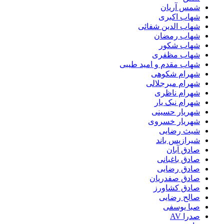
شمس آریان
شهاب اکبری
شهاب الدین شفائی
شهاب رمضان
شهاب شکور
شهاب مظفری
شهاب مقدم و امید طیبی
شهرام شکوهی
شهرام میرجلالی
شهرام ناظری
شهرام نیک یار
شهریار حسینی
شهریار خسروی
شیث رضایی
شیرازیس باند
صادق آبان
صادق باغبانی
صادق رضایی
صادق صفدریان
صادق کشاورز
صالح رضایی
صبا یوسفی
صدرا AV