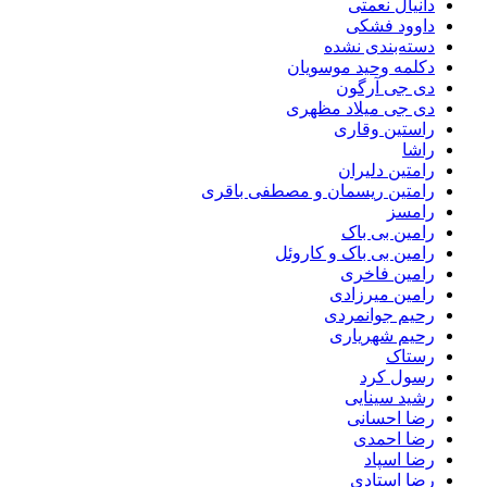
دانیال نعمتی
داوود فشکی
دسته‌بندی نشده
دکلمه وحید موسویان
دی جی آرگون
دی جی میلاد مظهری
راستین وقاری
راشا
رامتین دلیران
رامتین ریسمان و مصطفی باقری
رامسز
رامین بی باک
رامین بی باک و کاروئل
رامین فاخری
رامین میرزادی
رحیم جوانمردی
رحیم شهریاری
رستاک
رسول کرد
رشید سینایی
رضا احسانی
رضا احمدی
رضا اسپاد
رضا استادی