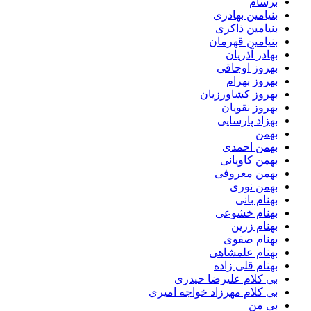
برسام
بنیامین بهادری
بنیامین ذاکری
بنیامین قهرمان
بهادر آذریان
بهروز اوجاقی
بهروز بهرام
بهروز کشاورزیان
بهروز نقویان
بهزاد پارسایی
بهمن
بهمن احمدی
بهمن کاویانی
بهمن معروفی
بهمن نوری
بهنام بانی
بهنام خشوعی
بهنام زرین
بهنام صفوی
بهنام علمشاهی
بهنام قلی زاده
بی کلام علیرضا حیدری
بی کلام مهرزاد خواجه امیری
بی من