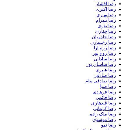
رضا افشار
رضا اکبری
رضا بهاری
رضا بیدرام
رضا تقوی
رضا چناری
رضا خادمیان
رضا رخساری
رضا رزم آرا
رضا روح پور
رضا ساداتی
رضا ساسان پور
رضا شیری
رضا صادقی
رضا صادقی بنام
رضا ضیا
رضا فرهادی
رضا قائمی
رضا قندهاری
رضا کرمانی
رضا ملک زاده
رضا موسوی
رضا نمو