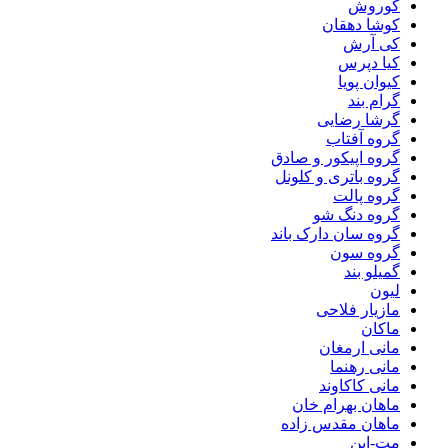
کوروش
کوشا دهقان
کی آرش
کیا دپرس
کیوان پویا
گرام بند
گرشا رضایی
گروه آفتاب
گروه اپیکور و صادق
گروه باتری و کلونل
گروه پالت
گروه دنگ شو
گروه سان دارک باند
گروه سون
گمیلو بند
لیون
مازیار فلاحی
ماکان
مانی ارمغان
مانی رهنما
مانی کاکاوند
ماهان بهرام خان
ماهان مقدس زاده
مت-این