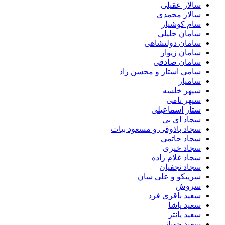
سالار عقیلی
سالار محمدی
سام کوشیار
سامان جلیلی
سامان دولتشاهی
سامان زیوار
سامان صادقی
سامی استار و محسن راد
سامیار
سپهر خلسه
سپهر نامی
ستار اسماعیلی
سجاد ای بی
سجاد باذوقی و مسعود بیات
سجاد حاتمی
سجاد خیری
سجاد غلام زاده
سجاد نجفیان
سرپیکو و علی سان
سروش
سعید باقری فرد
سعید پاشا
سعید پانتر
سعید چوپانی