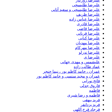
علیرضا روزگار
علیرضا طلیسچی
علیرضا طلیسچی و سعید آتانی
علیرضا ظریف
علیرضا عباس زاده
علیرضا قادری
علیرضا قاضی
علیرضا قربانی
علیرضا کیایی
علیرضا مهدیان
علیرضا مهرکام
علیرضا ندرلو
علیرضا ی
علیشمس و مهدی جهانی
عماد طالب زاده
عمران ، حامد کاظم پور ، نیما حنجر
عمران و مجید سنسی و حامد کاظم پور
فاتح نورایی
فاروق جدلی
فاطمه
فاطمه و رضا شیری
فربد بیهقی
فربد یزدانفر
فرجاد فرج اللهی