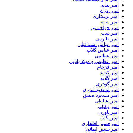
امیر بقایی
امیر پدرام
امیر پرستاری
امیر ته ته
امیر خواجه پور
امیر شب
امیر طارمی
امیر عباس اسماعیلی
امیر عباس گلاب
امیر عظیمی
امیر عظیمی و میلاد بابایی
امیر فرجام
امیر کیوند
امیر گلایه
امیر گوهری
امیر مسعود امیری
امیر مسعود صدیق
امیر نشاطی
امیر وکیلی
امیر یاوری
امیر یگانه
امیرحسین افتخاری
امیرحسین ایمانی