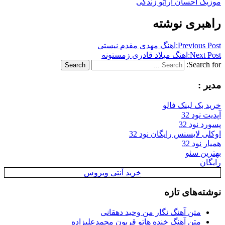
موزیک احسان اراتو زندگی
راهبری نوشته
Previous Post:
اهنگ مهدی مقدم نیستی
Next Post:
اهنگ میلاد قادری زمستونه
Search for:
Search
مدیر :
خرید بک لینک فالو
آپدیت نود 32
پسورد نود 32
اوکلی لایسنس رایگان نود 32
همیار نود 32
بهترین سئو
رایگان
خرید آنتی ویروس
نوشته‌های تازه
متن آهنگ نگار من وحید دهقانی
متن آهنگ خنده هاتو قربون محمدعلیزاده