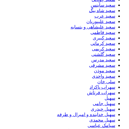
سعید ساینس
سعید شاه بیگ
سعید عرب
سعید علیپوریان
سعید علیشاهی و بتسابه
سعید فاطمی
سعید کبیری
سعید کرمانی
سعید کریمی
سعید گلشنی
سعید مدرس
سعید مشرقی
سعید موذن
سعید واحدی
سلی خان
سهراب پاکزاد
سهراب فرتاش
سهیل
سهیل جامی
سهیل حیدری
سهیل خدابنده و امیرال و طرفه
سهیل محمدی
سیامک عباسی