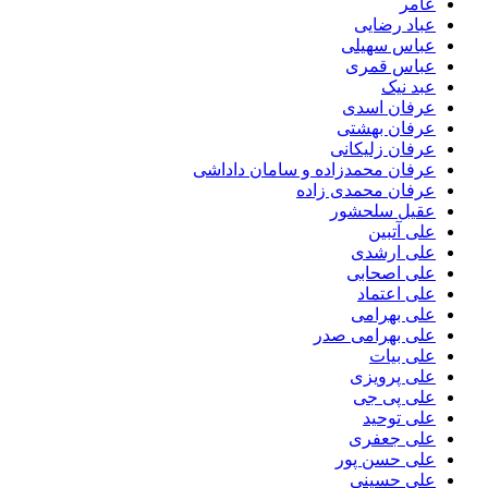
عامر
عباد رضایی
عباس سهیلی
عباس قمری
عبد نیک
عرفان اسدی
عرفان بهشتی
عرفان زلیکانی
عرفان محمدزاده و سامان داداشی
عرفان محمدی زاده
عقیل سلحشور
علی آتبین
علی ارشدی
علی اصحابی
علی اعتماد
علی بهرامی
علی بهرامی صدر
علی بیات
علی پرویزی
علی پی جی
علی توحید
علی جعفری
علی حسن پور
علی حسینی