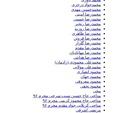
محمدجواد درجزی
محمدحسین مهدی
محمدرضا امینی
محمدرضا حسنی
محمدرضا رنجبر
محمدرضا روزبه
محمدرضا طاهری
محمدرضا فروتن
محمدرضا گلزار
محمدرضا مقدم
محمدرضا مهابادیان
محمدرضا هدایتی
محمدعلی محمودی (رادمان)
محمدعلی مولایی
محمود انصاری
محمود جهان
محمود معروفی
محمود نجفی
محی
مداحی حاج حسین سیب سرخی محرم ۹۶
مداحی حاج محمود کریمی محرم ۹۶
مداحی کربلایی جواد مقدم محرم ۹۶
مرتضی اشرفی