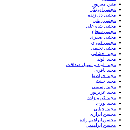
متین معزپور
مجتبی اورنگی
مجتبی دل زنده
مجتبی زینلی
مجتبی شاه علی
مجتبی شجاع
مجتبی صفری
مجتبی کبیری
مجتبی نجیمی
مجید اخشابی
مجید الوند‎
مجید الوند و سهیل صداقت
مجید باقری
مجید خراطها
مجید خشتی
مجید رستمی
مجید عزیزپور
مجید کریم زاده
مجید نوری
مجید یحیایی
محسن ابراری
محسن ابراهیم زاده
محسن ابراهیمی