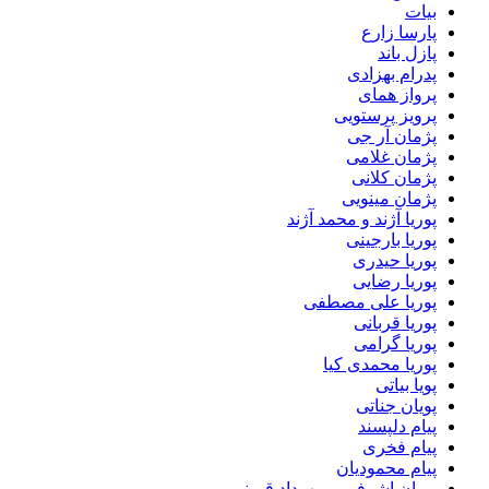
بیات
پارسا زارع
پازل باند
پدرام بهزادی
پرواز همای
پرویز پرستویی
پژمان آر جی
پژمان غلامی
پژمان کلانی
پژمان مینویی
پوریا آژند و محمد آژند
پوریا بارجینی
پوریا حیدری
پوریا رضایی
پوریا علی مصطفی
پوریا قربانی
پوریا گرامی
پوریا محمدی کیا
پویا بیاتی
پویان جناتی
پیام دلپسند
پیام فخری
پیام محمودیان
پیمان اشرفی و مهرداد قیمنی