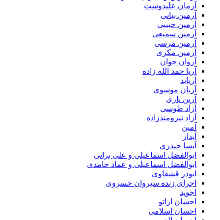
آرمان علیدوست
آرمین بیانی
آرمین حبیبی
آرمین سمیعی
آرمین مرسی
آرمین مکری
آروان جوان
آریا حمد الله زاده
آریابد
آریان موسوی
آرین یاری
آزاد طوسی
آزاد نیرومندزاده
آمین
آیدار
آیسا حیدری
ابوالفضل اسماعیلی و علی براتی
ابوالفضل اسماعیلی و عماد حامدی
ابوذر قشقاوی
اجرای زنده سیروان خسروی
اجوید
احسان اراتو
احسان اسلامی