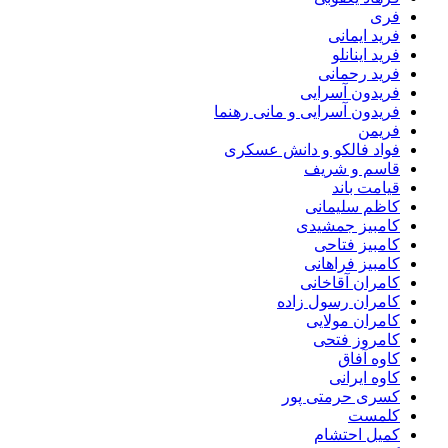
فری
فرید ایمانی
فرید اینانلو
فرید رحمانی
فریدون آسرایی
فریدون آسرایی و مانی رهنما
فریمن
فواد فالکو و دانش عسکری
قاسم و شریف
قیامت باند
کاظم سلیمانی
کامبیز جمشیدی
کامبیز فتاحی
کامبیز فراهانی
کامران آقاخانی
کامران رسول زاده
کامران مولایی
کامروز فتحی
کاوه آفاق
کاوه ایرانی
کسری حرمتی پور
کلمست
کمیل احتشام