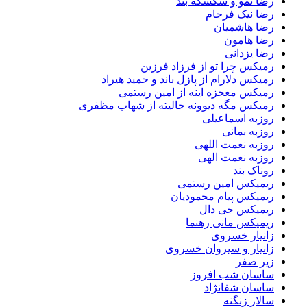
رضا نمو و سکسکه بند
رضا نیک فرجام
رضا هاشمیان
رضا هامون
رضا یزدانی
رمیکس چرا تو از فرزاد فرزین
رمیکس دلارام از پازل باند و حمید هیراد
رمیکس معجزه اینه از امین رستمی
رمیکس مگه دیوونه حالیته از شهاب مظفری
روزبه اسماعیلی
روزبه بمانی
روزبه نعمت اللهی
روزبه نعمت الهی
روناک بند
ریمیکس امین رستمی
ریمیکس پیام محمودیان
ریمیکس جی دال
ریمیکس مانی رهنما
زانیار خسروی
زانیار و سیروان خسروی
زیر صفر
ساسان شب افروز
ساسان شفانژاد
سالار زنگنه