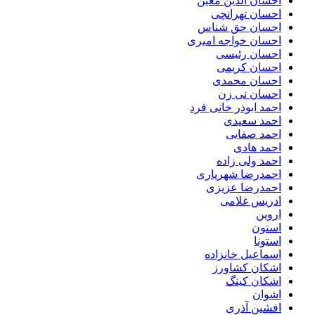
احسان الدین معین
احسان تهرانچی
احسان حق شناس
احسان خواجه امیری
احسان رئیسی
احسان کریمی
احسان محمدی
احسان نی زن
احمد ابوذر خانی فرد
احمد سعیدی
احمد صفایی
احمد هادی
احمد ولی زاده
احمدرضا شهریاری
احمدرضا عزیزی
ادریس غلامی
اروین
استون
استونا
اسماعیل خانزاده
اشکان کشاورز
اشکان کینگ
اشوان
افشین آذری