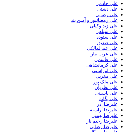
علی خادمی
علی دشتی
علی رضایی
علی رمضانپور و آمین بند
علی زند وکیلی
علی سپاهی
علی ستوده
علی صدیق
علی عبدالمالکی
علی عرب تبار
علی قاسمی
علی کرمانشاهی
علی لهراسبی
علی مغربی
علی ملک پور
علی نظریان
علی یاسینی
علی یگانه
علیرضا آذر
علیرضا آراسته
علیرضا بهمنی
علیرضا رحیم ناز
علیرضا رضایی