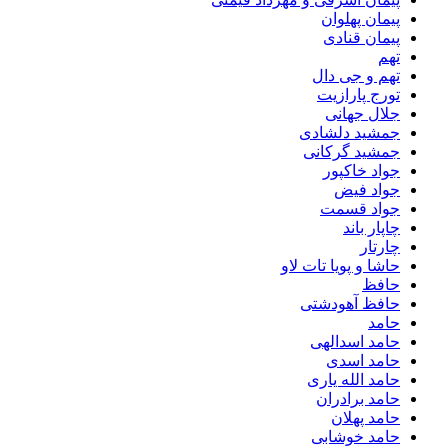
پیمان پهلوان
پیمان قنادی
تهم
تهم و جی دال
تورج پارازیت
جلال جهانی
جمشید دلشادی
جمشید گرکانی
جواد خاکپور
جواد فیض
جواد قسمت
چاپار باند
چارتار
حاشا و پویا تات لاو
حافظ
حافظ آهودشتی
حامد
حامد اسدالهی
حامد اسدی
حامد الله یاری
حامد برادران
حامد پهلان
حامد خوشابی