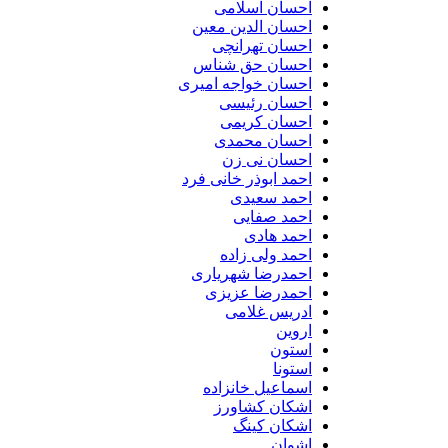
احسان اسلامی
احسان الدین معین
احسان تهرانچی
احسان حق شناس
احسان خواجه امیری
احسان رئیسی
احسان کریمی
احسان محمدی
احسان نی زن
احمد ابوذر خانی فرد
احمد سعیدی
احمد صفایی
احمد هادی
احمد ولی زاده
احمدرضا شهریاری
احمدرضا عزیزی
ادریس غلامی
اروین
استون
استونا
اسماعیل خانزاده
اشکان کشاورز
اشکان کینگ
اشوان