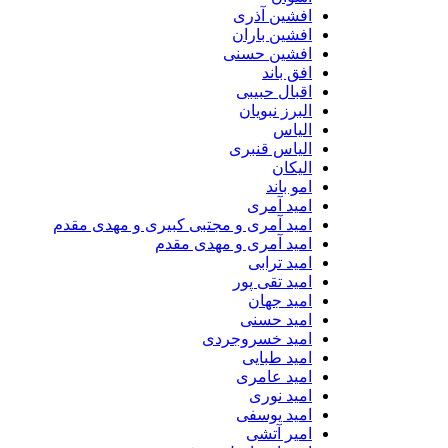
افشین آذری
افشین باران
افشین حسنی
افق باند
اقبال حبیبی
البرز نبویان
الیاس
الیاس قنبرى
الیکان
امو باند
امید آمری
امید آمری و مجتبی کبیری و مهدى مقدم
امید آمری و مهدی مقدم
امید ترابی
امید تقی پور
امید جهان
امید حسنی
امید خسروجردی
امید طبایی
امید عامری
امید نوری
امید یوسفی
امیر آتشی