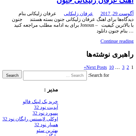
عرفان زلیکانی جنون
عرفان زلیکانی
عرفان زلیکانی بنام
برای اهنگ عرفان زلیکانی جنون
بسته هستند
جنون
با بالاترین کیفیت – Jonoun برای به ادامه مطلب مراجعه کنید
نون دانلود
Continue
ی نوشته‌ها
»
Next Posts
10
Search for:
Search
مدیر :
خرید بک لینک فالو
آپدیت نود 32
پسورد نود 32
اوکلی لایسنس رایگان نود 32
همیار نود 32
بهترین سئو