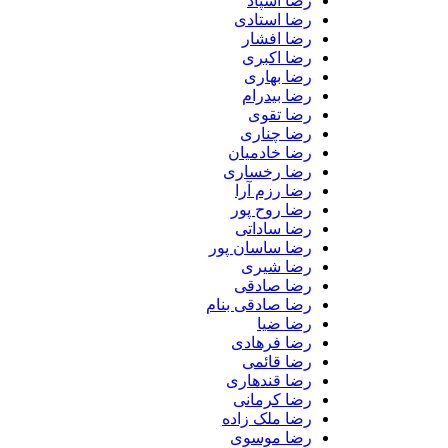
رضا اسپاد
رضا استادی
رضا افشار
رضا اکبری
رضا بهاری
رضا بیدرام
رضا تقوی
رضا چناری
رضا خادمیان
رضا رخساری
رضا رزم آرا
رضا روح پور
رضا ساداتی
رضا ساسان پور
رضا شیری
رضا صادقی
رضا صادقی بنام
رضا ضیا
رضا فرهادی
رضا قائمی
رضا قندهاری
رضا کرمانی
رضا ملک زاده
رضا موسوی