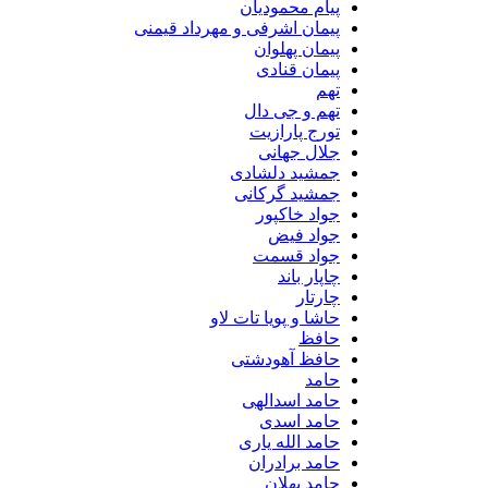
پیام محمودیان
پیمان اشرفی و مهرداد قیمنی
پیمان پهلوان
پیمان قنادی
تهم
تهم و جی دال
تورج پارازیت
جلال جهانی
جمشید دلشادی
جمشید گرکانی
جواد خاکپور
جواد فیض
جواد قسمت
چاپار باند
چارتار
حاشا و پویا تات لاو
حافظ
حافظ آهودشتی
حامد
حامد اسدالهی
حامد اسدی
حامد الله یاری
حامد برادران
حامد پهلان