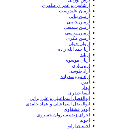
آرشاوین و عمران طاهری
آرمان علیدوست
آرمین بیانی
آرمین حبیبی
آرمین سمیعی
آرمین مرسی
آرمین مکری
آروان جوان
آریا حمد الله زاده
آریابد
آریان موسوی
آرین یاری
آزاد طوسی
آزاد نیرومندزاده
آمین
آیدار
آیسا حیدری
ابوالفضل اسماعیلی و علی براتی
ابوالفضل اسماعیلی و عماد حامدی
ابوذر قشقاوی
اجرای زنده سیروان خسروی
اجوید
احسان اراتو