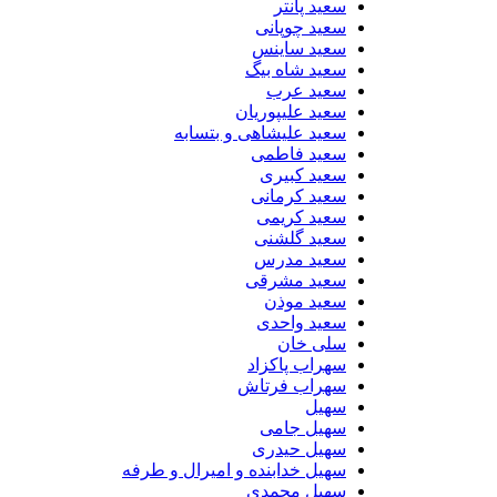
سعید پانتر
سعید چوپانی
سعید ساینس
سعید شاه بیگ
سعید عرب
سعید علیپوریان
سعید علیشاهی و بتسابه
سعید فاطمی
سعید کبیری
سعید کرمانی
سعید کریمی
سعید گلشنی
سعید مدرس
سعید مشرقی
سعید موذن
سعید واحدی
سلی خان
سهراب پاکزاد
سهراب فرتاش
سهیل
سهیل جامی
سهیل حیدری
سهیل خدابنده و امیرال و طرفه
سهیل محمدی