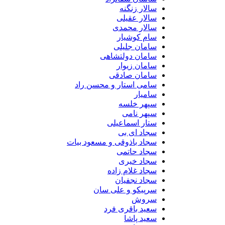
سالار زنگنه
سالار عقیلی
سالار محمدی
سام کوشیار
سامان جلیلی
سامان دولتشاهی
سامان زیوار
سامان صادقی
سامی استار و محسن راد
سامیار
سپهر خلسه
سپهر نامی
ستار اسماعیلی
سجاد ای بی
سجاد باذوقی و مسعود بیات
سجاد حاتمی
سجاد خیری
سجاد غلام زاده
سجاد نجفیان
سرپیکو و علی سان
سروش
سعید باقری فرد
سعید پاشا