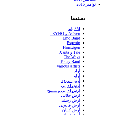
نوامبر 2016
دسته‌ها
3M باند
ACven و TEYHO
Emo Band
Espertip
Homxigen
Tale و Xanta
The Ways
Today Band
Various Artists
آراد
آراو
آرتین تی زد
آرش ای پی
آرش ای پی و مسیح
آرش جلالی
آرش رستمی
آرش قالیچی
آرش کایان
آرش نورائی