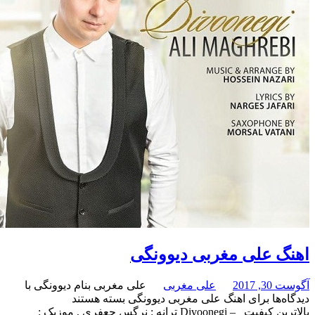
علی مغربی دیوونگی
علی مغربی
علی مغربی بنام دیوونگی با
برای اهنگ علی مغربی دیوونگی
بسته هستند
بالاترین کیفیت – Divoonegi ترانه : نرگس جعفری , موزیک :