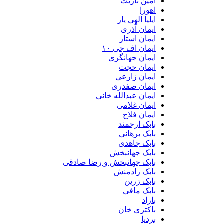
امین ناریت
اهورا
ایلیا الهی یار
ایمان آذری
ایمان استار
ایمان اف جی ۱۰
ایمان جهانگری
ایمان حجت
ایمان زارعی
ایمان صفدری
ایمان عبدالله خانی
ایمان غلامی
ایمان فلاح
بابک ارجمند
بابک برهانی
بابک جاهدی
بابک جهانبخش
بابک جهانبخش و رضا صادقی
بابک رادمنش
بابک زرین
بابک مافی
باراد
باکتری خان
بردیا