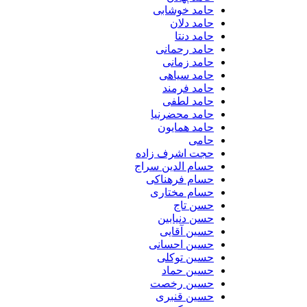
حامد خوشابی
حامد دلان
حامد دنتا
حامد رحمانی
حامد زمانی
حامد سیاهی
حامد فرمند
حامد لطفی
حامد محضرنیا
حامد همایون
حامی
حجت اشرف زاده
حسام الدین سراج
حسام فرهناکی
حسام مختاری
حسن تاج
حسن دنیابین
حسین آقایی
حسین احسانی
حسین توکلی
حسین حماد
حسین رخصت
حسین قنبری