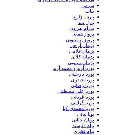
بی من
بیات
پارسا زارع
پازل باند
پدرام بهزادی
پرواز همای
پرویز پرستویی
پژمان آر جی
پژمان غلامی
پژمان کلانی
پژمان مینویی
پوریا آژند و محمد آژند
پوریا بارجینی
پوریا حیدری
پوریا رضایی
پوریا علی مصطفی
پوریا قربانی
پوریا گرامی
پوریا محمدی کیا
پویا بیاتی
پویان جناتی
پیام دلپسند
پیام فخری