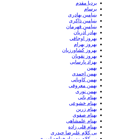
بردیا مقدم
برسام
بنیامین بهادری
بنیامین ذاکری
بنیامین قهرمان
بهادر آذریان
بهروز اوجاقی
بهروز بهرام
بهروز کشاورزیان
بهروز نقویان
بهزاد پارسایی
بهمن
بهمن احمدی
بهمن کاویانی
بهمن معروفی
بهمن نوری
بهنام بانی
بهنام خشوعی
بهنام زرین
بهنام صفوی
بهنام علمشاهی
بهنام قلی زاده
بی کلام علیرضا حیدری
بی کلام مهرزاد خواجه امیری