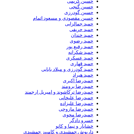
حسین کریمی
حسین گنجی
حسین گودرزی
حسین مقصودی و مسعود اتمام
حمید جمالزایی
حمید حریفی
حمید خندان
حمید رضوی
حمید رفیع پور
حمید شکرانه
حمید عسکری
حمید قهاری
حمید گودرزی و میلاد بابایی
حمید هیراد
حمیدرضا اکبری
حمیدرضا برومند
حمیدرضا ترکاشوند و امیریل ارجمند
حمیدرضا علیخانی
حمیدرضا علیزاده
حمیدرضا مازوچی
حمیدرضا محوی
خسرو دادگر
خشایار و نیما و کانو
داریوش جمشیدی و کامبیز جمشیدی