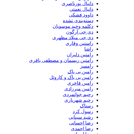
دانیال پورناصری
دانیال نعمتی
داوود فشکی
دسته‌بندی نشده
دکلمه وحید موسویان
دی جی آرگون
دی جی میلاد مظهری
راستین وقاری
راشا
رامتین دلیران
رامتین ریسمان و مصطفی باقری
رامسز
رامین بی باک
رامین بی باک و کاروئل
رامین فاخری
رامین میرزادی
رحیم جوانمردی
رحیم شهریاری
رستاک
رسول کرد
رشید سینایی
رضا احسانی
رضا احمدی