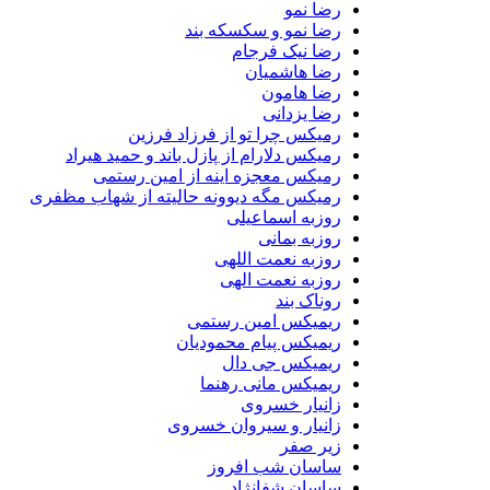
رضا نمو
رضا نمو و سکسکه بند
رضا نیک فرجام
رضا هاشمیان
رضا هامون
رضا یزدانی
رمیکس چرا تو از فرزاد فرزین
رمیکس دلارام از پازل باند و حمید هیراد
رمیکس معجزه اینه از امین رستمی
رمیکس مگه دیوونه حالیته از شهاب مظفری
روزبه اسماعیلی
روزبه بمانی
روزبه نعمت اللهی
روزبه نعمت الهی
روناک بند
ریمیکس امین رستمی
ریمیکس پیام محمودیان
ریمیکس جی دال
ریمیکس مانی رهنما
زانیار خسروی
زانیار و سیروان خسروی
زیر صفر
ساسان شب افروز
ساسان شفانژاد