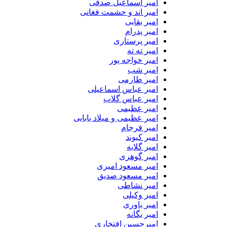
امیر اسماعیل صدفی
امیر اند و حشمت فغانی
امیر بقایی
امیر پدرام
امیر پرستاری
امیر ته ته
امیر خواجه پور
امیر شب
امیر طارمی
امیر عباس اسماعیلی
امیر عباس گلاب
امیر عظیمی
امیر عظیمی و میلاد بابایی
امیر فرجام
امیر کیوند
امیر گلایه
امیر گوهری
امیر مسعود امیری
امیر مسعود صدیق
امیر نشاطی
امیر وکیلی
امیر یاوری
امیر یگانه
امیرحسین افتخاری