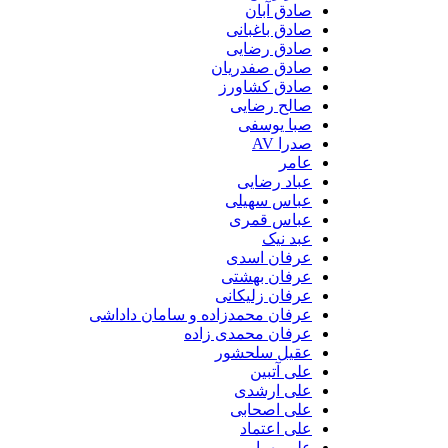
صادق آبان
صادق باغبانی
صادق رضایی
صادق صفدریان
صادق کشاورز
صالح رضایی
صبا یوسفی
صدرا AV
عامر
عباد رضایی
عباس سهیلی
عباس قمری
عبد نیک
عرفان اسدی
عرفان بهشتی
عرفان زلیکانی
عرفان محمدزاده و سامان داداشی
عرفان محمدی زاده
عقیل سلحشور
علی آتبین
علی ارشدی
علی اصحابی
علی اعتماد
علی بهرامی