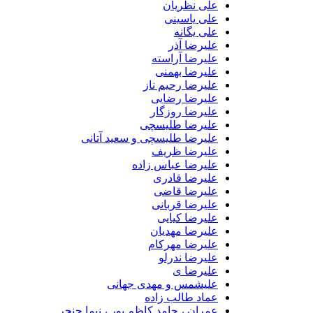
علی نظریان
علی یاسینی
علی یگانه
علیرضا آذر
علیرضا آراسته
علیرضا بهمنی
علیرضا رحیم ناز
علیرضا رضایی
علیرضا روزگار
علیرضا طلیسچی
علیرضا طلیسچی و سعید آتانی
علیرضا ظریف
علیرضا عباس زاده
علیرضا قادری
علیرضا قاضی
علیرضا قربانی
علیرضا کیایی
علیرضا مهدیان
علیرضا مهرکام
علیرضا ندرلو
علیرضا ی
علیشمس و مهدی جهانی
عماد طالب زاده
عمران ، حامد کاظم پور ، نیما حنجر