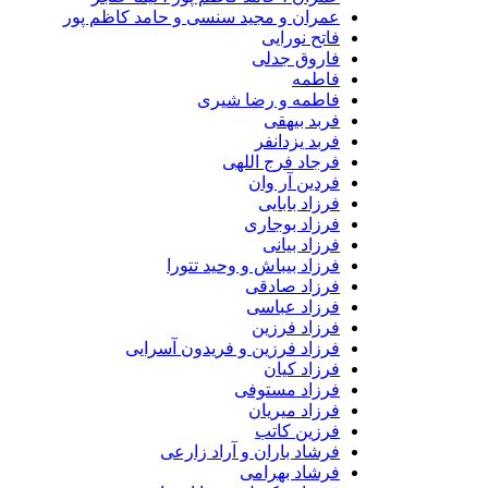
عمران و مجید سنسی و حامد کاظم پور
فاتح نورایی
فاروق جدلی
فاطمه
فاطمه و رضا شیری
فربد بیهقی
فربد یزدانفر
فرجاد فرج اللهی
فردین آر وان
فرزاد بابایی
فرزاد بوجاری
فرزاد بیانی
فرزاد بیباش و وحید تتورا
فرزاد صادقی
فرزاد عباسی
فرزاد فرزین
فرزاد فرزین و فریدون آسرایی
فرزاد کیان
فرزاد مستوفی
فرزاد میریان
فرزین کاتب
فرشاد باران و آراد زارعی
فرشاد بهرامی