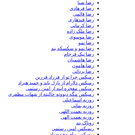
رضا ضیا
رضا فرهادی
رضا قائمی
رضا قندهاری
رضا کرمانی
رضا ملک زاده
رضا موسوی
رضا نمو
رضا نمو و سکسکه بند
رضا نیک فرجام
رضا هاشمیان
رضا هامون
رضا یزدانی
رمیکس چرا تو از فرزاد فرزین
رمیکس دلارام از پازل باند و حمید هیراد
رمیکس معجزه اینه از امین رستمی
رمیکس مگه دیوونه حالیته از شهاب مظفری
روزبه اسماعیلی
روزبه بمانی
روزبه نعمت اللهی
روزبه نعمت الهی
روناک بند
ریمیکس امین رستمی
ریمیکس پیام محمودیان