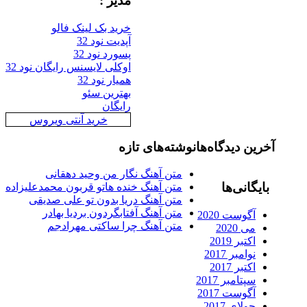
مدیر :
خرید بک لینک فالو
آپدیت نود 32
پسورد نود 32
اوکلی لایسنس رایگان نود 32
همیار نود 32
بهترین سئو
رایگان
خرید آنتی ویروس
رین دیدگاه‌ها
نوشته‌های تازه
متن آهنگ نگار من وحید دهقانی
ایگانی‌ها
متن آهنگ خنده هاتو قربون محمدعلیزاده
متن آهنگ دریا بدون تو علی صدیقی
متن آهنگ آفتابگردون بردیا بهادر
آگوست 2020
متن آهنگ چرا ساکتی مهرادجم
می 2020
اکتبر 2019
نوامبر 2017
اکتبر 2017
سپتامبر 2017
آگوست 2017
جولای 2017