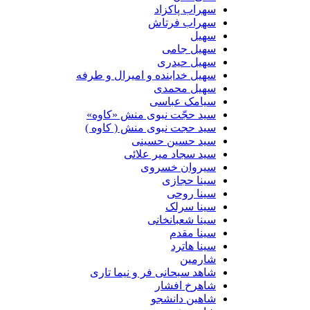
سهراب پاکزاد
سهراب فرتاش
سهیل
سهیل جامی
سهیل حیدری
سهیل خدابنده و امیرال و طرفه
سهیل محمدی
سیامک عباسی
سید حجّت نبوی منش «کاوه»
سید حجت نبوی منش ( کاوه )
سید حسین حسینى
سید سجاد میر علائی
سیروان خسروی
سینا حجازی
سینا روحی
سینا سرلک
سینا شعبانخانی
سینا مقدم
سینا هاترد
شارمین
شاهد سبحانی فر و نیما تاری
شاهرخ افشار
شاهین دانشجو