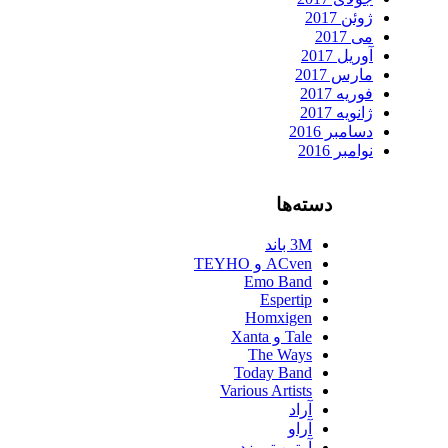
ژوئن 2017
می 2017
آوریل 2017
مارس 2017
فوریه 2017
ژانویه 2017
دسامبر 2016
نوامبر 2016
دسته‌ها
3M باند
ACven و TEYHO
Emo Band
Espertip
Homxigen
Tale و Xanta
The Ways
Today Band
Various Artists
آراد
آراو
آرتین تی زد