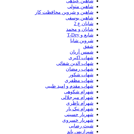
شاهین عبدهی
شاهین متولی
شاهین و شروین محافظت کار
شاهین یوسفی
شایان ع 2
شایان و محمد
شایع و T-Dey
شروین شایا
شفق
شمس آریان
شهاب اکبری
شهاب الدین شفائی
شهاب رمضان
شهاب شکور
شهاب مظفری
شهاب مقدم و امید طیبی
شهرام شکوهی
شهرام میرجلالی
شهرام ناظری
شهرام نیک یار
شهریار حسینی
شهریار خسروی
شیث رضایی
شیرازیس باند