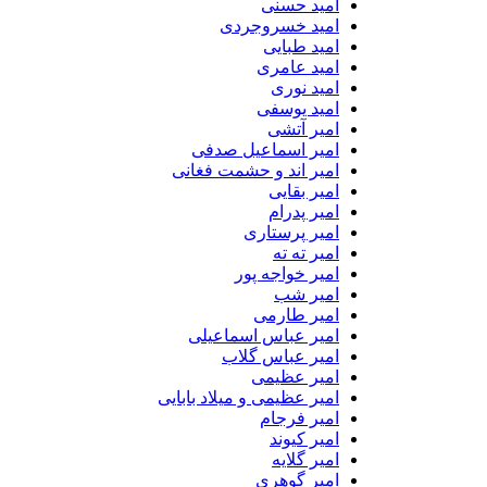
امید حسنی
امید خسروجردی
امید طبایی
امید عامری
امید نوری
امید یوسفی
امیر آتشی
امیر اسماعیل صدفی
امیر اند و حشمت فغانی
امیر بقایی
امیر پدرام
امیر پرستاری
امیر ته ته
امیر خواجه پور
امیر شب
امیر طارمی
امیر عباس اسماعیلی
امیر عباس گلاب
امیر عظیمی
امیر عظیمی و میلاد بابایی
امیر فرجام
امیر کیوند
امیر گلایه
امیر گوهری