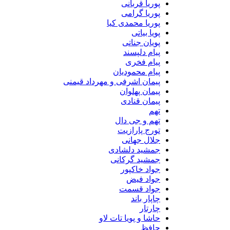
پوریا قربانی
پوریا گرامی
پوریا محمدی کیا
پویا بیاتی
پویان جناتی
پیام دلپسند
پیام فخری
پیام محمودیان
پیمان اشرفی و مهرداد قیمنی
پیمان پهلوان
پیمان قنادی
تهم
تهم و جی دال
تورج پارازیت
جلال جهانی
جمشید دلشادی
جمشید گرکانی
جواد خاکپور
جواد فیض
جواد قسمت
چاپار باند
چارتار
حاشا و پویا تات لاو
حافظ