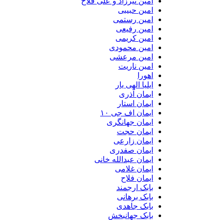
امین تیرزاد و علی فلاح
امین حبیبی
امین رستمی
امین رفیعی
امین کریمی
امین محمودی
امین مرعشی
امین ناریت
اهورا
ایلیا الهی یار
ایمان آذری
ایمان استار
ایمان اف جی ۱۰
ایمان جهانگری
ایمان حجت
ایمان زارعی
ایمان صفدری
ایمان عبدالله خانی
ایمان غلامی
ایمان فلاح
بابک ارجمند
بابک برهانی
بابک جاهدی
بابک جهانبخش