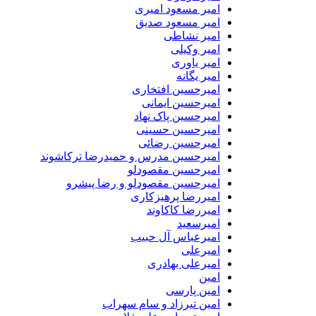
امیر مسعود امیری
امیر مسعود صدیق
امیر نشاطی
امیر وکیلی
امیر یاوری
امیر یگانه
امیرحسین افتخاری
امیرحسین ایمانی
امیرحسین پاک نهاد
امیرحسین حسینی
امیرحسین رضائی
امیرحسین مدرس و حمیدرضا ترکاشوند
امیرحسین مقصودلو
امیرحسین مقصودلو و رضا پیشرو
امیررضا پرهیزکاری
امیررضا کاکاوند
امیرسعید
امیرعباس آل حبیب
امیرعلی
امیرعلی بهادری
امین
امین پارسی
امین تیرزاد و سام سهراب