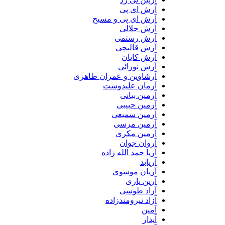
آرش ای پی
آرش ای پی و مسیح
آرش جلالی
آرش رستمی
آرش قالیچی
آرش کایان
آرش نورائی
آرشاوین و عمران طاهری
آرمان علیدوست
آرمین بیانی
آرمین حبیبی
آرمین سمیعی
آرمین مرسی
آرمین مکری
آروان جوان
آریا حمد الله زاده
آریابد
آریان موسوی
آرین یاری
آزاد طوسی
آزاد نیرومندزاده
آمین
آیدار