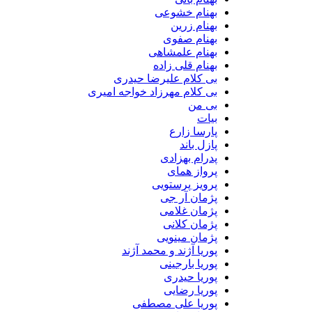
بهنام خشوعی
بهنام زرین
بهنام صفوی
بهنام علمشاهی
بهنام قلی زاده
بی کلام علیرضا حیدری
بی کلام مهرزاد خواجه امیری
بی من
بیات
پارسا زارع
پازل باند
پدرام بهزادی
پرواز همای
پرویز پرستویی
پژمان آر جی
پژمان غلامی
پژمان کلانی
پژمان مینویی
پوریا آژند و محمد آژند
پوریا بارجینی
پوریا حیدری
پوریا رضایی
پوریا علی مصطفی