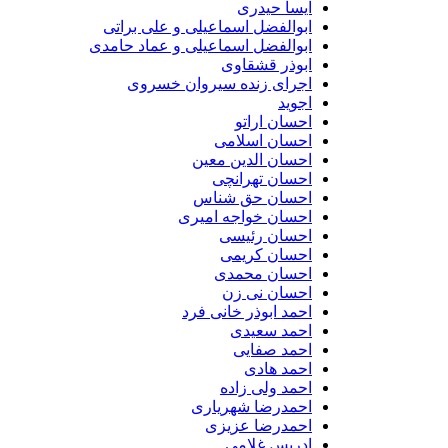
آیسا حیدری
ابوالفضل اسماعیلی و علی براتی
ابوالفضل اسماعیلی و عماد حامدی
ابوذر قشقاوی
اجرای زنده سیروان خسروی
اجوید
احسان اراتو
احسان اسلامی
احسان الدین معین
احسان تهرانچی
احسان حق شناس
احسان خواجه امیری
احسان رئیسی
احسان کریمی
احسان محمدی
احسان نی زن
احمد ابوذر خانی فرد
احمد سعیدی
احمد صفایی
احمد هادی
احمد ولی زاده
احمدرضا شهریاری
احمدرضا عزیزی
ادریس غلامی