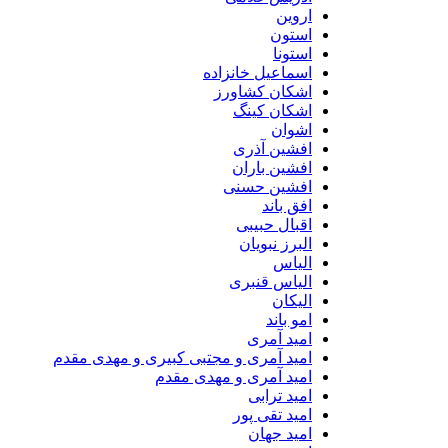
اروین
استون
استونا
اسماعیل خانزاده
اشکان کشاورز
اشکان کینگ
اشوان
افشین آذری
افشین باران
افشین حسنی
افق باند
اقبال حبیبی
البرز نبویان
الیاس
الیاس قنبرى
الیکان
امو باند
امید آمری
امید آمری و مجتبی کبیری و مهدى مقدم
امید آمری و مهدی مقدم
امید ترابی
امید تقی پور
امید جهان