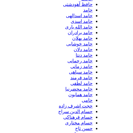
حافظ آهودشتی
حامد
حامد اسدالهی
حامد اسدی
حامد الله یاری
حامد برادران
حامد پهلان
حامد خوشابی
حامد دلان
حامد دنتا
حامد رحمانی
حامد زمانی
حامد سیاهی
حامد فرمند
حامد لطفی
حامد محضرنیا
حامد همایون
حامی
حجت اشرف زاده
حسام الدین سراج
حسام فرهناکی
حسام مختاری
حسن تاج