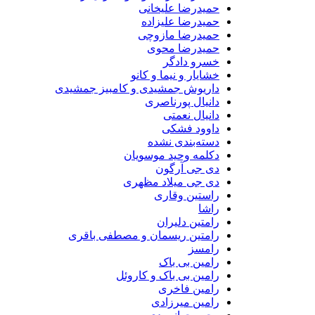
حمیدرضا علیخانی
حمیدرضا علیزاده
حمیدرضا مازوچی
حمیدرضا محوی
خسرو دادگر
خشایار و نیما و کانو
داریوش جمشیدی و کامبیز جمشیدی
دانیال پورناصری
دانیال نعمتی
داوود فشکی
دسته‌بندی نشده
دکلمه وحید موسویان
دی جی آرگون
دی جی میلاد مظهری
راستین وقاری
راشا
رامتین دلیران
رامتین ریسمان و مصطفی باقری
رامسز
رامین بی باک
رامین بی باک و کاروئل
رامین فاخری
رامین میرزادی