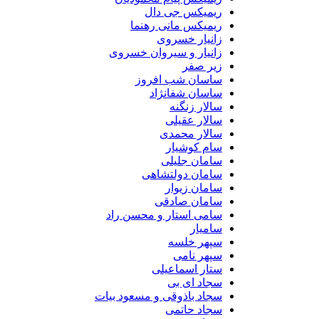
ریمیکس جی دال
ریمیکس مانی رهنما
زانیار خسروی
زانیار و سیروان خسروی
زیر صفر
ساسان شب افروز
ساسان شفانژاد
سالار زنگنه
سالار عقیلی
سالار محمدی
سام کوشیار
سامان جلیلی
سامان دولتشاهی
سامان زیوار
سامان صادقی
سامی استار و محسن راد
سامیار
سپهر خلسه
سپهر نامی
ستار اسماعیلی
سجاد ای بی
سجاد باذوقی و مسعود بیات
سجاد حاتمی