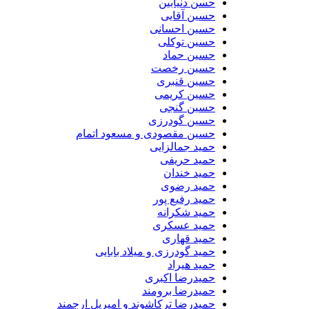
حسن دنیابین
حسین آقایی
حسین احسانی
حسین توکلی
حسین حماد
حسین رخصت
حسین قنبری
حسین کریمی
حسین گنجی
حسین گودرزی
حسین مقصودی و مسعود اتمام
حمید جمالزایی
حمید حریفی
حمید خندان
حمید رضوی
حمید رفیع پور
حمید شکرانه
حمید عسکری
حمید قهاری
حمید گودرزی و میلاد بابایی
حمید هیراد
حمیدرضا اکبری
حمیدرضا برومند
حمیدرضا ترکاشوند و امیریل ارجمند