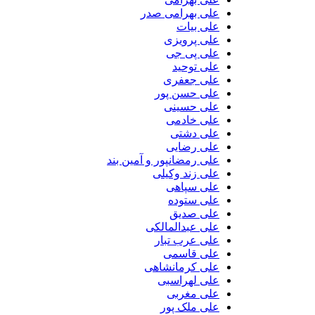
علی بهرامی صدر
علی بیات
علی پرویزی
علی پی جی
علی توحید
علی جعفری
علی حسن پور
علی حسینی
علی خادمی
علی دشتی
علی رضایی
علی رمضانپور و آمین بند
علی زند وکیلی
علی سپاهی
علی ستوده
علی صدیق
علی عبدالمالکی
علی عرب تبار
علی قاسمی
علی کرمانشاهی
علی لهراسبی
علی مغربی
علی ملک پور