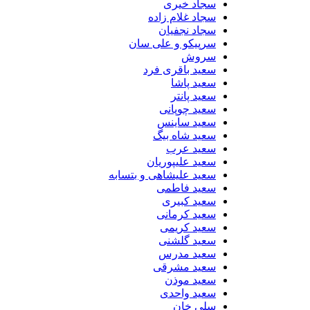
سجاد خیری
سجاد غلام زاده
سجاد نجفیان
سرپیکو و علی سان
سروش
سعید باقری فرد
سعید پاشا
سعید پانتر
سعید چوپانی
سعید ساینس
سعید شاه بیگ
سعید عرب
سعید علیپوریان
سعید علیشاهی و بتسابه
سعید فاطمی
سعید کبیری
سعید کرمانی
سعید کریمی
سعید گلشنی
سعید مدرس
سعید مشرقی
سعید موذن
سعید واحدی
سلی خان