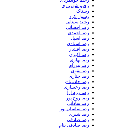
رحیم جوانمردی
رحیم شهریاری
رستاک
رسول کرد
رشید سینایی
رضا احسانی
رضا احمدی
رضا اسپاد
رضا استادی
رضا افشار
رضا اکبری
رضا بهاری
رضا بیدرام
رضا تقوی
رضا چناری
رضا خادمیان
رضا رخساری
رضا رزم آرا
رضا روح پور
رضا ساداتی
رضا ساسان پور
رضا شیری
رضا صادقی
رضا صادقی بنام