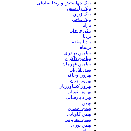
بابک جهانبخش و رضا صادقی
بابک رادمنش
بابک زرین
بابک مافی
باراد
باکتری خان
بردیا
بردیا مقدم
برسام
بنیامین بهادری
بنیامین ذاکری
بنیامین قهرمان
بهادر آذریان
بهروز اوجاقی
بهروز بهرام
بهروز کشاورزیان
بهروز نقویان
بهزاد پارسایی
بهمن
بهمن احمدی
بهمن کاویانی
بهمن معروفی
بهمن نوری
بهنام بانی