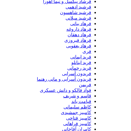
فرشاد پیکسل و نیما اهورا
فرشید ادهمی
فرشید شاهسون
فرشید میلانی
فرهاد بیانی
فرهاد داروغه
فرهاد دهقان
فرهاد فیروزی
فرهاد یعقوبی
فری
فرید ایمانی
فرید اینانلو
فرید رحمانی
فریدون آسرایی
فریدون آسرایی و مانی رهنما
فریمن
فواد فالکو و دانش عسکری
قاسم و شریف
قیامت باند
کاظم سلیمانی
کامبیز جمشیدی
کامبیز فتاحی
کامبیز فراهانی
کامران آقاخانی