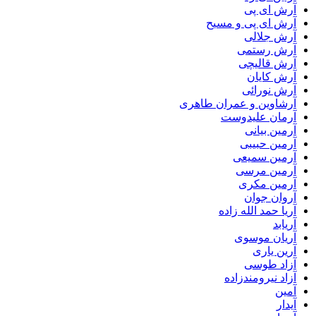
آرش ای پی
آرش ای پی و مسیح
آرش جلالی
آرش رستمی
آرش قالیچی
آرش کایان
آرش نورائی
آرشاوین و عمران طاهری
آرمان علیدوست
آرمین بیانی
آرمین حبیبی
آرمین سمیعی
آرمین مرسی
آرمین مکری
آروان جوان
آریا حمد الله زاده
آریابد
آریان موسوی
آرین یاری
آزاد طوسی
آزاد نیرومندزاده
آمین
آیدار