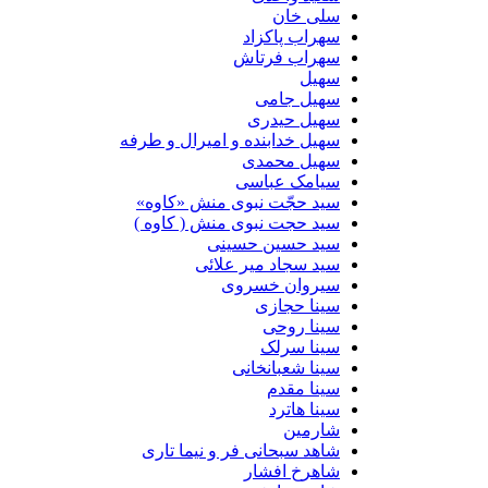
سلی خان
سهراب پاکزاد
سهراب فرتاش
سهیل
سهیل جامی
سهیل حیدری
سهیل خدابنده و امیرال و طرفه
سهیل محمدی
سیامک عباسی
سید حجّت نبوی منش «کاوه»
سید حجت نبوی منش ( کاوه )
سید حسین حسینى
سید سجاد میر علائی
سیروان خسروی
سینا حجازی
سینا روحی
سینا سرلک
سینا شعبانخانی
سینا مقدم
سینا هاترد
شارمین
شاهد سبحانی فر و نیما تاری
شاهرخ افشار