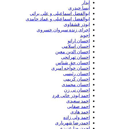
آیدار
آیسا حیدری
ابوالفضل اسماعیلی و علی براتی
ابوالفضل اسماعیلی و عماد حامدی
ابوذر قشقاوی
اجرای زنده سیروان خسروی
اجوید
احسان اراتو
احسان اسلامی
احسان الدین معین
احسان تهرانچی
احسان حق شناس
احسان خواجه امیری
احسان رئیسی
احسان کریمی
احسان محمدی
احسان نی زن
احمد ابوذر خانی فرد
احمد سعیدی
احمد صفایی
احمد هادی
احمد ولی زاده
احمدرضا شهریاری
احمدرضا عزیزی