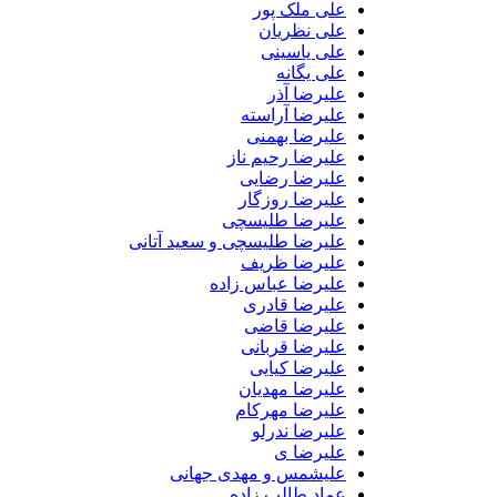
علی ملک پور
علی نظریان
علی یاسینی
علی یگانه
علیرضا آذر
علیرضا آراسته
علیرضا بهمنی
علیرضا رحیم ناز
علیرضا رضایی
علیرضا روزگار
علیرضا طلیسچی
علیرضا طلیسچی و سعید آتانی
علیرضا ظریف
علیرضا عباس زاده
علیرضا قادری
علیرضا قاضی
علیرضا قربانی
علیرضا کیایی
علیرضا مهدیان
علیرضا مهرکام
علیرضا ندرلو
علیرضا ی
علیشمس و مهدی جهانی
عماد طالب زاده