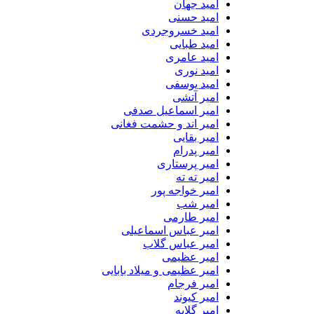
امید جهان
امید حسنی
امید خسروجردی
امید طبایی
امید عامری
امید نوری
امید یوسفی
امیر آتشی
امیر اسماعیل صدفی
امیر اند و حشمت فغانی
امیر بقایی
امیر پدرام
امیر پرستاری
امیر ته ته
امیر خواجه پور
امیر شب
امیر طارمی
امیر عباس اسماعیلی
امیر عباس گلاب
امیر عظیمی
امیر عظیمی و میلاد بابایی
امیر فرجام
امیر کیوند
امیر گلایه