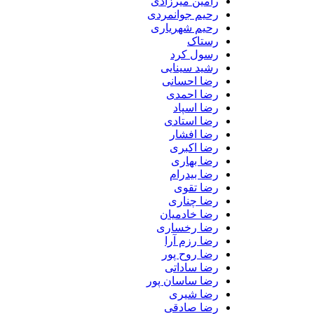
رامین میرزادی
رحیم جوانمردی
رحیم شهریاری
رستاک
رسول کرد
رشید سینایی
رضا احسانی
رضا احمدی
رضا اسپاد
رضا استادی
رضا افشار
رضا اکبری
رضا بهاری
رضا بیدرام
رضا تقوی
رضا چناری
رضا خادمیان
رضا رخساری
رضا رزم آرا
رضا روح پور
رضا ساداتی
رضا ساسان پور
رضا شیری
رضا صادقی