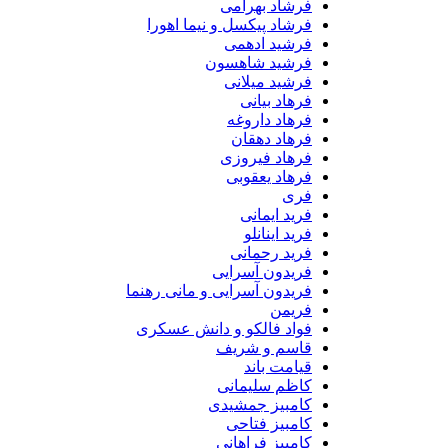
فرشاد بهرامی
فرشاد پیکسل و نیما اهورا
فرشید ادهمی
فرشید شاهسون
فرشید میلانی
فرهاد بیانی
فرهاد داروغه
فرهاد دهقان
فرهاد فیروزی
فرهاد یعقوبی
فری
فرید ایمانی
فرید اینانلو
فرید رحمانی
فریدون آسرایی
فریدون آسرایی و مانی رهنما
فریمن
فواد فالکو و دانش عسکری
قاسم و شریف
قیامت باند
کاظم سلیمانی
کامبیز جمشیدی
کامبیز فتاحی
کامبیز فراهانی