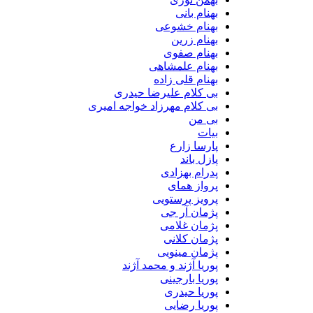
بهنام بانی
بهنام خشوعی
بهنام زرین
بهنام صفوی
بهنام علمشاهی
بهنام قلی زاده
بی کلام علیرضا حیدری
بی کلام مهرزاد خواجه امیری
بی من
بیات
پارسا زارع
پازل باند
پدرام بهزادی
پرواز همای
پرویز پرستویی
پژمان آر جی
پژمان غلامی
پژمان کلانی
پژمان مینویی
پوریا آژند و محمد آژند
پوریا بارجینی
پوریا حیدری
پوریا رضایی