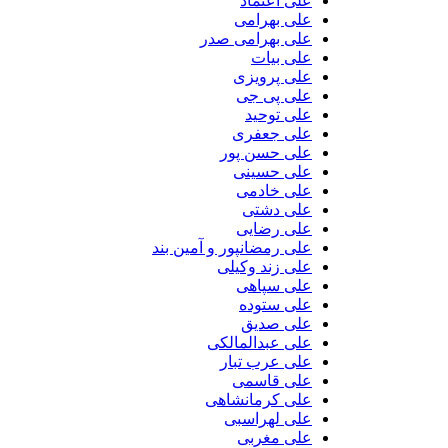
علی اعتماد
علی بهرامی
علی بهرامی صدر
علی بیات
علی پرویزی
علی پی جی
علی توحید
علی جعفری
علی حسن پور
علی حسینی
علی خادمی
علی دشتی
علی رضایی
علی رمضانپور و آمین بند
علی زند وکیلی
علی سپاهی
علی ستوده
علی صدیق
علی عبدالمالکی
علی عرب تبار
علی قاسمی
علی کرمانشاهی
علی لهراسبی
علی مغربی