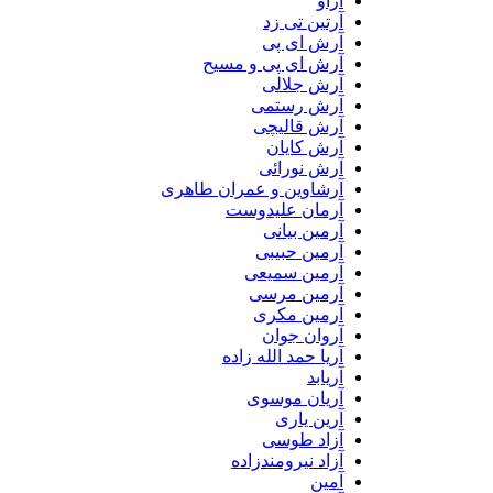
آراو
آرتین تی زد
آرش ای پی
آرش ای پی و مسیح
آرش جلالی
آرش رستمی
آرش قالیچی
آرش کایان
آرش نورائی
آرشاوین و عمران طاهری
آرمان علیدوست
آرمین بیانی
آرمین حبیبی
آرمین سمیعی
آرمین مرسی
آرمین مکری
آروان جوان
آریا حمد الله زاده
آریابد
آریان موسوی
آرین یاری
آزاد طوسی
آزاد نیرومندزاده
آمین