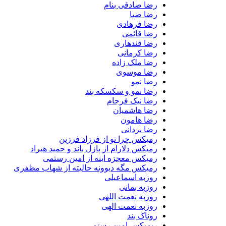
رضا صادقی بنام
رضا ضیا
رضا فرهادی
رضا قائمی
رضا قندهاری
رضا کرمانی
رضا ملک زاده
رضا موسوی
رضا نمو
رضا نمو و سکسکه بند
رضا نیک فرجام
رضا هاشمیان
رضا هامون
رضا یزدانی
رمیکس چرا تو از فرزاد فرزین
رمیکس دلارام از پازل باند و حمید هیراد
رمیکس معجزه اینه از امین رستمی
رمیکس مگه دیوونه حالیته از شهاب مظفری
روزبه اسماعیلی
روزبه بمانی
روزبه نعمت اللهی
روزبه نعمت الهی
روناک بند
ریمیکس امین رستمی