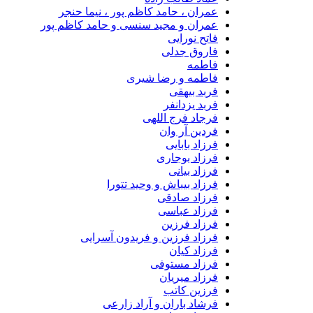
عمران ، حامد کاظم پور ، نیما حنجر
عمران و مجید سنسی و حامد کاظم پور
فاتح نورایی
فاروق جدلی
فاطمه
فاطمه و رضا شیری
فربد بیهقی
فربد یزدانفر
فرجاد فرج اللهی
فردین آر وان
فرزاد بابایی
فرزاد بوجاری
فرزاد بیانی
فرزاد بیباش و وحید تتورا
فرزاد صادقی
فرزاد عباسی
فرزاد فرزین
فرزاد فرزین و فریدون آسرایی
فرزاد کیان
فرزاد مستوفی
فرزاد میریان
فرزین کاتب
فرشاد باران و آراد زارعی