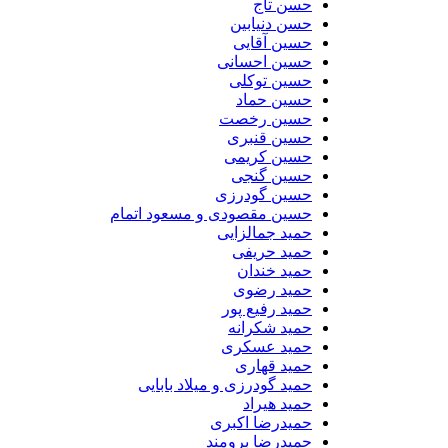
حسن تاج
حسن دنیابین
حسین آقایی
حسین احسانی
حسین توکلی
حسین حماد
حسین رخصت
حسین قنبری
حسین کریمی
حسین گنجی
حسین گودرزی
حسین مقصودی و مسعود اتمام
حمید جمالزایی
حمید حریفی
حمید خندان
حمید رضوی
حمید رفیع پور
حمید شکرانه
حمید عسکری
حمید قهاری
حمید گودرزی و میلاد بابایی
حمید هیراد
حمیدرضا اکبری
حمیدرضا برومند