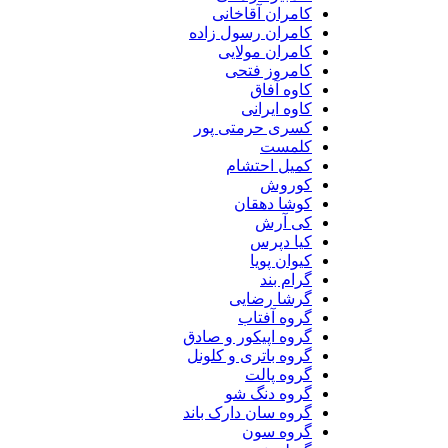
کامران آقاخانی
کامران رسول زاده
کامران مولایی
کامروز فتحی
کاوه آفاق
کاوه ایرانی
کسری حرمتی پور
کلمست
کمیل احتشام
کوروش
کوشا دهقان
کی آرش
کیا دپرس
کیوان پویا
گرام بند
گرشا رضایی
گروه آفتاب
گروه اپیکور و صادق
گروه باتری و کلونل
گروه پالت
گروه دنگ شو
گروه سان دارک باند
گروه سون