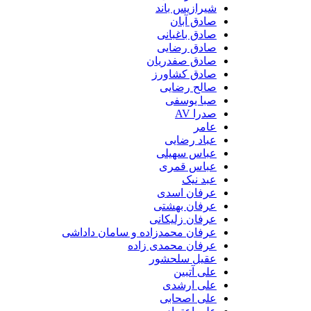
شیرازیس باند
صادق آبان
صادق باغبانی
صادق رضایی
صادق صفدریان
صادق کشاورز
صالح رضایی
صبا یوسفی
صدرا AV
عامر
عباد رضایی
عباس سهیلی
عباس قمری
عبد نیک
عرفان اسدی
عرفان بهشتی
عرفان زلیکانی
عرفان محمدزاده و سامان داداشی
عرفان محمدی زاده
عقیل سلحشور
علی آتبین
علی ارشدی
علی اصحابی