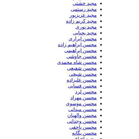
مجید خشتی
مجید رستمی
مجید عزیزپور
مجید کریم زاده
مجید نوری
مجید یحیایی
محسن ابراری
محسن ابراهیم زاده
محسن ابراهیمی
محسن چاوشی
محسن شاه محمدی
محسن شفیعی
محسن شیخی
محسن علیزاده
محسن فسایی
محسن لرد
محسن مهراد
محسن موسوی
محسن میدانی
محسن والهیان
محسن وجدانی
محسن یاحقی
محسن یگانه
محمد اچ اف