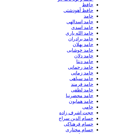
حافظ
حافظ آهودشتی
حامد
حامد اسدالهی
حامد اسدی
حامد الله یاری
حامد برادران
حامد پهلان
حامد خوشابی
حامد دلان
حامد دنتا
حامد رحمانی
حامد زمانی
حامد سیاهی
حامد فرمند
حامد لطفی
حامد محضرنیا
حامد همایون
حامی
حجت اشرف زاده
حسام الدین سراج
حسام فرهناکی
حسام مختاری