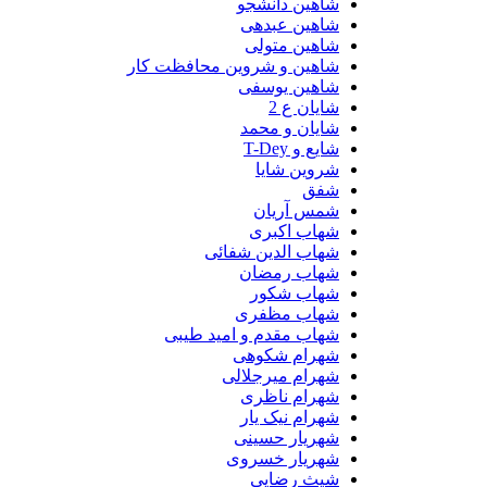
شاهین دانشجو
شاهین عبدهی
شاهین متولی
شاهین و شروین محافظت کار
شاهین یوسفی
شایان ع 2
شایان و محمد
شایع و T-Dey
شروین شایا
شفق
شمس آریان
شهاب اکبری
شهاب الدین شفائی
شهاب رمضان
شهاب شکور
شهاب مظفری
شهاب مقدم و امید طیبی
شهرام شکوهی
شهرام میرجلالی
شهرام ناظری
شهرام نیک یار
شهریار حسینی
شهریار خسروی
شیث رضایی