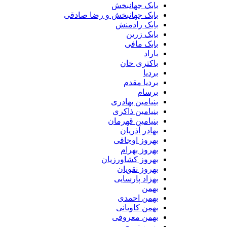
بابک جهانبخش
بابک جهانبخش و رضا صادقی
بابک رادمنش
بابک زرین
بابک مافی
باراد
باکتری خان
بردیا
بردیا مقدم
برسام
بنیامین بهادری
بنیامین ذاکری
بنیامین قهرمان
بهادر آذریان
بهروز اوجاقی
بهروز بهرام
بهروز کشاورزیان
بهروز نقویان
بهزاد پارسایی
بهمن
بهمن احمدی
بهمن کاویانی
بهمن معروفی
بهمن نوری