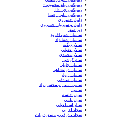
ریمیکس پیام محمودیان
ریمیکس جی دال
ریمیکس مانی رهنما
زانیار خسروی
زانیار و سیروان خسروی
زیر صفر
ساسان شب افروز
ساسان شفانژاد
سالار زنگنه
سالار عقیلی
سالار محمدی
سام کوشیار
سامان جلیلی
سامان دولتشاهی
سامان زیوار
سامان صادقی
سامی استار و محسن راد
سامیار
سپهر خلسه
سپهر نامی
ستار اسماعیلی
سجاد ای بی
سجاد باذوقی و مسعود بیات