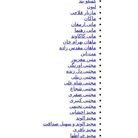
گمیلو بند
لیون
مازیار فلاحی
ماکان
مانی ارمغان
مانی رهنما
مانی کاکاوند
ماهان بهرام خان
ماهان مقدس زاده
مت-این
متین معزپور
مجتبی اورنگی
مجتبی دل زنده
مجتبی زینلی
مجتبی شاه علی
مجتبی شجاع
مجتبی صفری
مجتبی کبیری
مجتبی نجیمی
مجید اخشابی
مجید الوند‎
مجید الوند و سهیل صداقت
مجید باقری
مجید خراطها