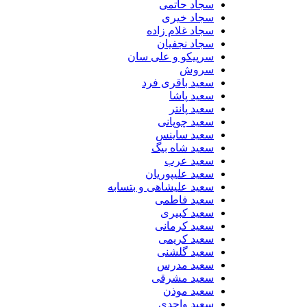
سجاد حاتمی
سجاد خیری
سجاد غلام زاده
سجاد نجفیان
سرپیکو و علی سان
سروش
سعید باقری فرد
سعید پاشا
سعید پانتر
سعید چوپانی
سعید ساینس
سعید شاه بیگ
سعید عرب
سعید علیپوریان
سعید علیشاهی و بتسابه
سعید فاطمی
سعید کبیری
سعید کرمانی
سعید کریمی
سعید گلشنی
سعید مدرس
سعید مشرقی
سعید موذن
سعید واحدی