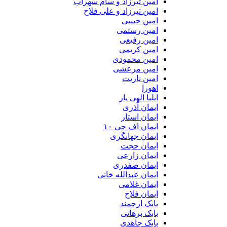
امین تیرزاد و سام سهراب
امین تیرزاد و علی فلاح
امین حبیبی
امین رستمی
امین رفیعی
امین کریمی
امین محمودی
امین مرعشی
امین ناریت
اهورا
ایلیا الهی یار
ایمان آذری
ایمان استار
ایمان اف جی ۱۰
ایمان جهانگری
ایمان حجت
ایمان زارعی
ایمان صفدری
ایمان عبدالله خانی
ایمان غلامی
ایمان فلاح
بابک ارجمند
بابک برهانی
بابک جاهدی