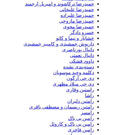
حمیدرضا ترکاشوند و امیریل ارجمند
حمیدرضا علیخانی
حمیدرضا علیزاده
حمیدرضا مازوچی
حمیدرضا محوی
خسرو دادگر
خشایار و نیما و کانو
داریوش جمشیدی و کامبیز جمشیدی
دانیال پورناصری
دانیال نعمتی
داوود فشکی
دسته‌بندی نشده
دکلمه وحید موسویان
دی جی آرگون
دی جی میلاد مظهری
راستین وقاری
راشا
رامتین دلیران
رامتین ریسمان و مصطفی باقری
رامسز
رامین بی باک
رامین بی باک و کاروئل
رامین فاخری