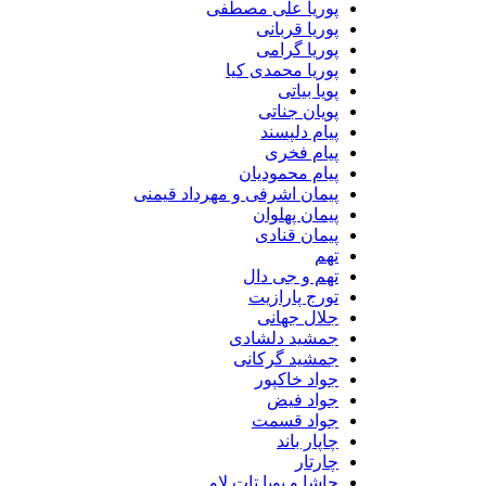
پوریا علی مصطفی
پوریا قربانی
پوریا گرامی
پوریا محمدی کیا
پویا بیاتی
پویان جناتی
پیام دلپسند
پیام فخری
پیام محمودیان
پیمان اشرفی و مهرداد قیمنی
پیمان پهلوان
پیمان قنادی
تهم
تهم و جی دال
تورج پارازیت
جلال جهانی
جمشید دلشادی
جمشید گرکانی
جواد خاکپور
جواد فیض
جواد قسمت
چاپار باند
چارتار
حاشا و پویا تات لاو