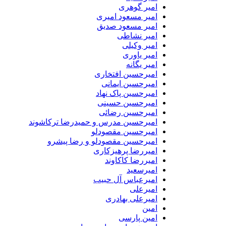
امیر گوهری
امیر مسعود امیری
امیر مسعود صدیق
امیر نشاطی
امیر وکیلی
امیر یاوری
امیر یگانه
امیرحسین افتخاری
امیرحسین ایمانی
امیرحسین پاک نهاد
امیرحسین حسینی
امیرحسین رضائی
امیرحسین مدرس و حمیدرضا ترکاشوند
امیرحسین مقصودلو
امیرحسین مقصودلو و رضا پیشرو
امیررضا پرهیزکاری
امیررضا کاکاوند
امیرسعید
امیرعباس آل حبیب
امیرعلی
امیرعلی بهادری
امین
امین پارسی