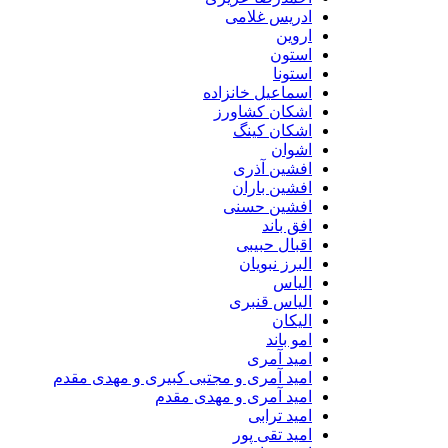
ادریس غلامی
اروین
استون
استونا
اسماعیل خانزاده
اشکان کشاورز
اشکان کینگ
اشوان
افشین آذری
افشین باران
افشین حسنی
افق باند
اقبال حبیبی
البرز نبویان
الیاس
الیاس قنبرى
الیکان
امو باند
امید آمری
امید آمری و مجتبی کبیری و مهدى مقدم
امید آمری و مهدی مقدم
امید ترابی
امید تقی پور