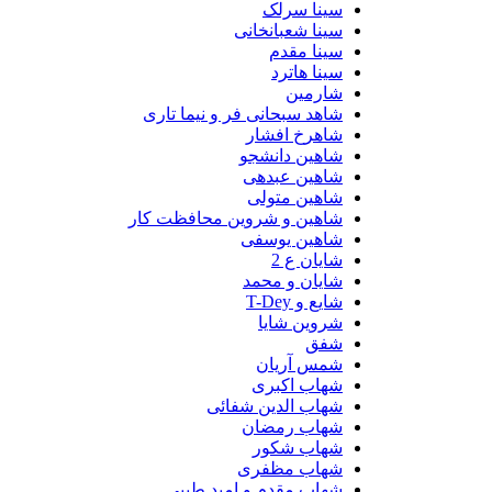
سینا سرلک
سینا شعبانخانی
سینا مقدم
سینا هاترد
شارمین
شاهد سبحانی فر و نیما تاری
شاهرخ افشار
شاهین دانشجو
شاهین عبدهی
شاهین متولی
شاهین و شروین محافظت کار
شاهین یوسفی
شایان ع 2
شایان و محمد
شایع و T-Dey
شروین شایا
شفق
شمس آریان
شهاب اکبری
شهاب الدین شفائی
شهاب رمضان
شهاب شکور
شهاب مظفری
شهاب مقدم و امید طیبی