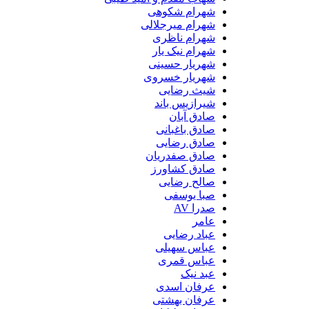
شهرام شکوهی
شهرام میرجلالی
شهرام ناظری
شهرام نیک یار
شهریار حسینی
شهریار خسروی
شیث رضایی
شیرازیس باند
صادق آبان
صادق باغبانی
صادق رضایی
صادق صفدریان
صادق کشاورز
صالح رضایی
صبا یوسفی
صدرا AV
عامر
عباد رضایی
عباس سهیلی
عباس قمری
عبد نیک
عرفان اسدی
عرفان بهشتی