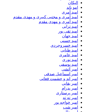
الیکان
امو باند
امید آمری
امید آمری و مجتبی کبیری و مهدى مقدم
امید آمری و مهدی مقدم
امید ترابی
امید تقی پور
امید جهان
امید حسنی
امید خسروجردی
امید طبایی
امید عامری
امید نوری
امید یوسفی
امیر آتشی
امیر اسماعیل صدفی
امیر اند و حشمت فغانی
امیر بقایی
امیر پدرام
امیر پرستاری
امیر ته ته
امیر خواجه پور
امیر شب
امیر طارمی