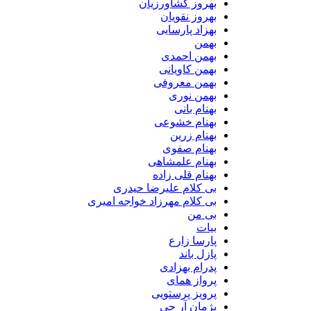
بهروز کشاورزیان
بهروز نقویان
بهزاد پارسایی
بهمن
بهمن احمدی
بهمن کاویانی
بهمن معروفی
بهمن نوری
بهنام بانی
بهنام خشوعی
بهنام زرین
بهنام صفوی
بهنام علمشاهی
بهنام قلی زاده
بی کلام علیرضا حیدری
بی کلام مهرزاد خواجه امیری
بی من
بیات
پارسا زارع
پازل باند
پدرام بهزادی
پرواز همای
پرویز پرستویی
پژمان آر جی