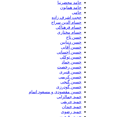
حامد محضرنیا
حامد همایون
حامی
حجت اشرف زاده
حسام الدین سراج
حسام فرهناکی
حسام مختاری
حسن تاج
حسن دنیابین
حسین آقایی
حسین احسانی
حسین توکلی
حسین حماد
حسین رخصت
حسین قنبری
حسین کریمی
حسین گنجی
حسین گودرزی
حسین مقصودی و مسعود اتمام
حمید جمالزایی
حمید حریفی
حمید خندان
حمید رضوی
حمید رفیع پور