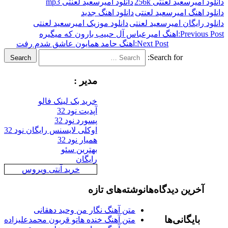
رسعید لعنتی 256k
دانلود امیرسعید لعنتی mp3
هنگ امیرسعید لعنتی
دانلود اهنگ جدید
ایگان امیرسعید لعنتی
دانلود موزیک امیرسعید لعنتی
Previ
اهنگ امیرعباس آل حبیب بارون که میگیره
Next Post:
اهنگ حامد همایون عاشق شدم رفت
Search for:
Search
مدیر :
خرید بک لینک فالو
آپدیت نود 32
پسورد نود 32
اوکلی لایسنس رایگان نود 32
همیار نود 32
بهترین سئو
رایگان
خرید آنتی ویروس
رین دیدگاه‌ها
نوشته‌های تازه
متن آهنگ نگار من وحید دهقانی
ایگانی‌ها
متن آهنگ خنده هاتو قربون محمدعلیزاده