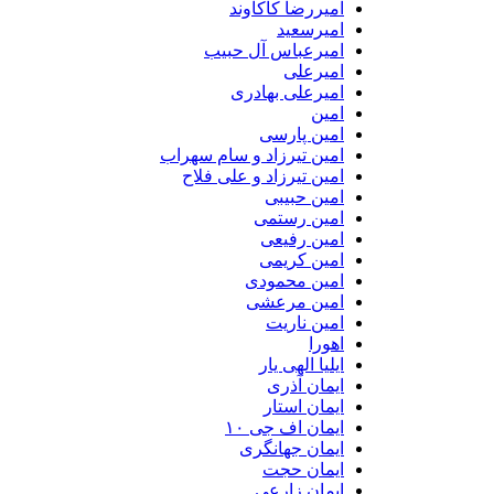
امیررضا کاکاوند
امیرسعید
امیرعباس آل حبیب
امیرعلی
امیرعلی بهادری
امین
امین پارسی
امین تیرزاد و سام سهراب
امین تیرزاد و علی فلاح
امین حبیبی
امین رستمی
امین رفیعی
امین کریمی
امین محمودی
امین مرعشی
امین ناریت
اهورا
ایلیا الهی یار
ایمان آذری
ایمان استار
ایمان اف جی ۱۰
ایمان جهانگری
ایمان حجت
ایمان زارعی