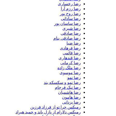
رضا رخساری
رضا رزم آرا
رضا روح پور
رضا ساداتی
رضا ساسان پور
رضا شیری
رضا صادقی
رضا صادقی بنام
رضا ضیا
رضا فرهادی
رضا قائمی
رضا قندهاری
رضا کرمانی
رضا ملک زاده
رضا موسوی
رضا نمو
رضا نمو و سکسکه بند
رضا نیک فرجام
رضا هاشمیان
رضا هامون
رضا یزدانی
رمیکس چرا تو از فرزاد فرزین
رمیکس دلارام از پازل باند و حمید هیراد