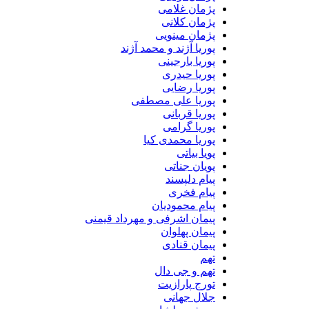
پژمان غلامی
پژمان کلانی
پژمان مینویی
پوریا آژند و محمد آژند
پوریا بارجینی
پوریا حیدری
پوریا رضایی
پوریا علی مصطفی
پوریا قربانی
پوریا گرامی
پوریا محمدی کیا
پویا بیاتی
پویان جناتی
پیام دلپسند
پیام فخری
پیام محمودیان
پیمان اشرفی و مهرداد قیمنی
پیمان پهلوان
پیمان قنادی
تهم
تهم و جی دال
تورج پارازیت
جلال جهانی