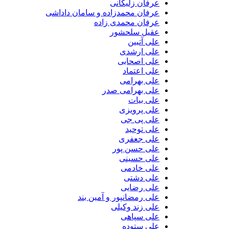
عرفان زلیکانی
عرفان محمدزاده و سامان داداشی
عرفان محمدی زاده
عقیل سلحشور
علی آتبین
علی ارشدی
علی اصحابی
علی اعتماد
علی بهرامی
علی بهرامی صدر
علی بیات
علی پرویزی
علی پی جی
علی توحید
علی جعفری
علی حسن پور
علی حسینی
علی خادمی
علی دشتی
علی رضایی
علی رمضانپور و آمین بند
علی زند وکیلی
علی سپاهی
علی ستوده