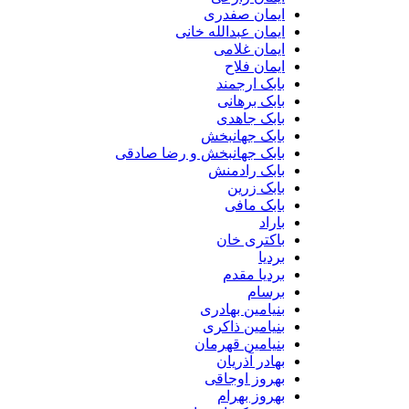
ایمان صفدری
ایمان عبدالله خانی
ایمان غلامی
ایمان فلاح
بابک ارجمند
بابک برهانی
بابک جاهدی
بابک جهانبخش
بابک جهانبخش و رضا صادقی
بابک رادمنش
بابک زرین
بابک مافی
باراد
باکتری خان
بردیا
بردیا مقدم
برسام
بنیامین بهادری
بنیامین ذاکری
بنیامین قهرمان
بهادر آذریان
بهروز اوجاقی
بهروز بهرام