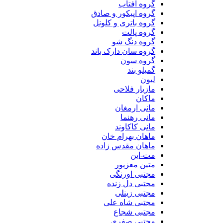
گروه آفتاب
گروه اپیکور و صادق
گروه باتری و کلونل
گروه پالت
گروه دنگ شو
گروه سان دارک باند
گروه سون
گمیلو بند
لیون
مازیار فلاحی
ماکان
مانی ارمغان
مانی رهنما
مانی کاکاوند
ماهان بهرام خان
ماهان مقدس زاده
مت-این
متین معزپور
مجتبی اورنگی
مجتبی دل زنده
مجتبی زینلی
مجتبی شاه علی
مجتبی شجاع
مجتبی صفری