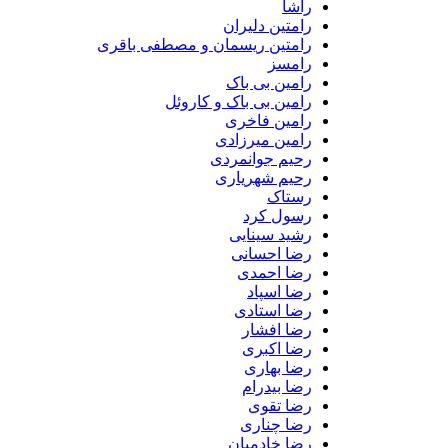
راشا
رامتین دلیران
رامتین ریسمان و مصطفی باقری
رامسز
رامین بی باک
رامین بی باک و کاروئل
رامین فاخری
رامین میرزادی
رحیم جوانمردی
رحیم شهریاری
رستاک
رسول کرد
رشید سینایی
رضا احسانی
رضا احمدی
رضا اسپاد
رضا استادی
رضا افشار
رضا اکبری
رضا بهاری
رضا بیدرام
رضا تقوی
رضا چناری
رضا خادمیان