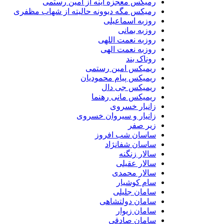
رمیکس معجزه اینه از امین رستمی
رمیکس مگه دیوونه حالیته از شهاب مظفری
روزبه اسماعیلی
روزبه بمانی
روزبه نعمت اللهی
روزبه نعمت الهی
روناک بند
ریمیکس امین رستمی
ریمیکس پیام محمودیان
ریمیکس جی دال
ریمیکس مانی رهنما
زانیار خسروی
زانیار و سیروان خسروی
زیر صفر
ساسان شب افروز
ساسان شفانژاد
سالار زنگنه
سالار عقیلی
سالار محمدی
سام کوشیار
سامان جلیلی
سامان دولتشاهی
سامان زیوار
سامان صادقی