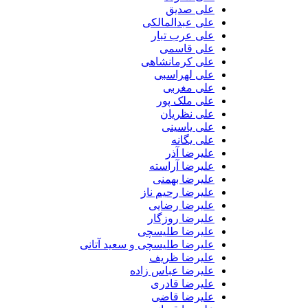
علی صدیق
علی عبدالمالکی
علی عرب تبار
علی قاسمی
علی کرمانشاهی
علی لهراسبی
علی مغربی
علی ملک پور
علی نظریان
علی یاسینی
علی یگانه
علیرضا آذر
علیرضا آراسته
علیرضا بهمنی
علیرضا رحیم ناز
علیرضا رضایی
علیرضا روزگار
علیرضا طلیسچی
علیرضا طلیسچی و سعید آتانی
علیرضا ظریف
علیرضا عباس زاده
علیرضا قادری
علیرضا قاضی