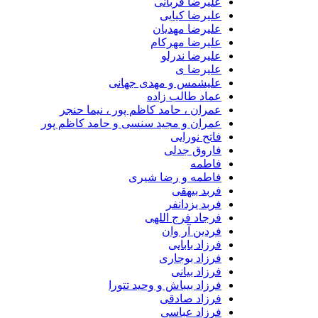
علیرضا قربانی
علیرضا کیایی
علیرضا مهدیان
علیرضا مهرکام
علیرضا ندرلو
علیرضا ی
علیشمس و مهدی جهانی
عماد طالب زاده
عمران ، حامد کاظم پور ، نیما حنجر
عمران و مجید سنسی و حامد کاظم پور
فاتح نورایی
فاروق جدلی
فاطمه
فاطمه و رضا شیری
فربد بیهقی
فربد یزدانفر
فرجاد فرج اللهی
فردین آر وان
فرزاد بابایی
فرزاد بوجاری
فرزاد بیانی
فرزاد بیباش و وحید تتورا
فرزاد صادقی
فرزاد عباسی