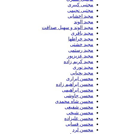
مجتبی کبیری
مجتبی نجیمی
مجید اخشابی
مجید الوند‎
مجید الوند و سهیل صداقت
مجید باقری
مجید خراطها
مجید خشتی
مجید رستمی
مجید عزیزپور
مجید کریم زاده
مجید نوری
مجید یحیایی
محسن ابراری
محسن ابراهیم زاده
محسن ابراهیمی
محسن چاوشی
محسن شاه محمدی
محسن شفیعی
محسن شیخی
محسن علیزاده
محسن فسایی
محسن لرد