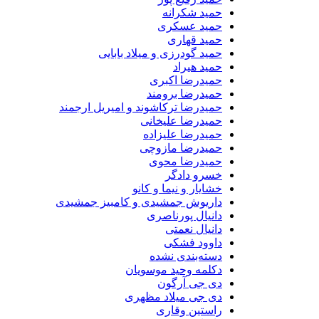
حمید شکرانه
حمید عسکری
حمید قهاری
حمید گودرزی و میلاد بابایی
حمید هیراد
حمیدرضا اکبری
حمیدرضا برومند
حمیدرضا ترکاشوند و امیریل ارجمند
حمیدرضا علیخانی
حمیدرضا علیزاده
حمیدرضا مازوچی
حمیدرضا محوی
خسرو دادگر
خشایار و نیما و کانو
داریوش جمشیدی و کامبیز جمشیدی
دانیال پورناصری
دانیال نعمتی
داوود فشکی
دسته‌بندی نشده
دکلمه وحید موسویان
دی جی آرگون
دی جی میلاد مظهری
راستین وقاری