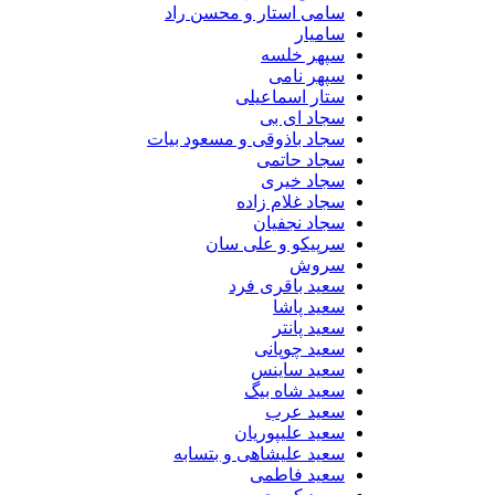
سامی استار و محسن راد
سامیار
سپهر خلسه
سپهر نامی
ستار اسماعیلی
سجاد ای بی
سجاد باذوقی و مسعود بیات
سجاد حاتمی
سجاد خیری
سجاد غلام زاده
سجاد نجفیان
سرپیکو و علی سان
سروش
سعید باقری فرد
سعید پاشا
سعید پانتر
سعید چوپانی
سعید ساینس
سعید شاه بیگ
سعید عرب
سعید علیپوریان
سعید علیشاهی و بتسابه
سعید فاطمی