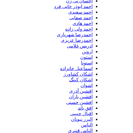
احسان نی زن
احمد ابوذر خانی فرد
احمد سعیدی
احمد صفایی
احمد هادی
احمد ولی زاده
احمدرضا شهریاری
احمدرضا عزیزی
ادریس غلامی
اروین
استون
استونا
اسماعیل خانزاده
اشکان کشاورز
اشکان کینگ
اشوان
افشین آذری
افشین باران
افشین حسنی
افق باند
اقبال حبیبی
البرز نبویان
الیاس
الیاس قنبرى