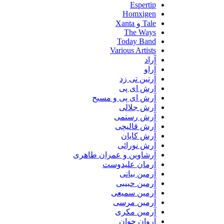
Espertip
Homxigen
Tale و Xanta
The Ways
Today Band
Various Artists
آراد
آراو
آرتین تی زد
آرش ای پی
آرش ای پی و مسیح
آرش جلالی
آرش رستمی
آرش قالیچی
آرش کایان
آرش نورائی
آرشاوین و عمران طاهری
آرمان علیدوست
آرمین بیانی
آرمین حبیبی
آرمین سمیعی
آرمین مرسی
آرمین مکری
آروان جوان