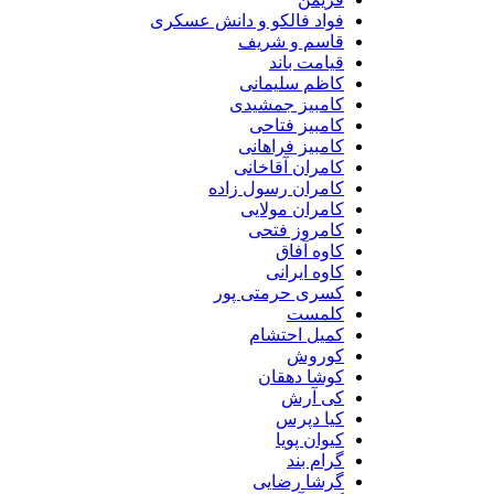
فواد فالکو و دانش عسکری
قاسم و شریف
قیامت باند
کاظم سلیمانی
کامبیز جمشیدی
کامبیز فتاحی
کامبیز فراهانی
کامران آقاخانی
کامران رسول زاده
کامران مولایی
کامروز فتحی
کاوه آفاق
کاوه ایرانی
کسری حرمتی پور
کلمست
کمیل احتشام
کوروش
کوشا دهقان
کی آرش
کیا دپرس
کیوان پویا
گرام بند
گرشا رضایی