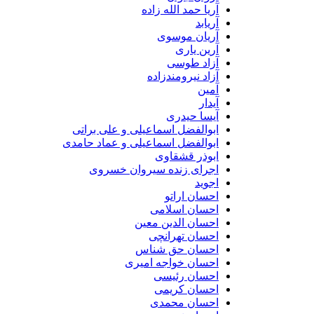
آریا حمد الله زاده
آریابد
آریان موسوی
آرین یاری
آزاد طوسی
آزاد نیرومندزاده
آمین
آیدار
آیسا حیدری
ابوالفضل اسماعیلی و علی براتی
ابوالفضل اسماعیلی و عماد حامدی
ابوذر قشقاوی
اجرای زنده سیروان خسروی
اجوید
احسان اراتو
احسان اسلامی
احسان الدین معین
احسان تهرانچی
احسان حق شناس
احسان خواجه امیری
احسان رئیسی
احسان کریمی
احسان محمدی