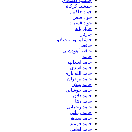
جمشید دلشادی
جمشید گرکانی
جواد خاکپور
جواد فیض
جواد قسمت
چاپار باند
چارتار
حاشا و پویا تات لاو
حافظ
حافظ آهودشتی
حامد
حامد اسدالهی
حامد اسدی
حامد الله یاری
حامد برادران
حامد پهلان
حامد خوشابی
حامد دلان
حامد دنتا
حامد رحمانی
حامد زمانی
حامد سیاهی
حامد فرمند
حامد لطفی