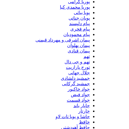
پوریا گرامی
پوریا محمدی کیا
پویا بیاتی
پویان جناتی
پیام دلپسند
پیام فخری
پیام محمودیان
پیمان اشرفی و مهرداد قیمنی
پیمان پهلوان
پیمان قنادی
تهم
تهم و جی دال
تورج پارازیت
جلال جهانی
جمشید دلشادی
جمشید گرکانی
جواد خاکپور
جواد فیض
جواد قسمت
چاپار باند
چارتار
حاشا و پویا تات لاو
حافظ
حافظ آهودشتی