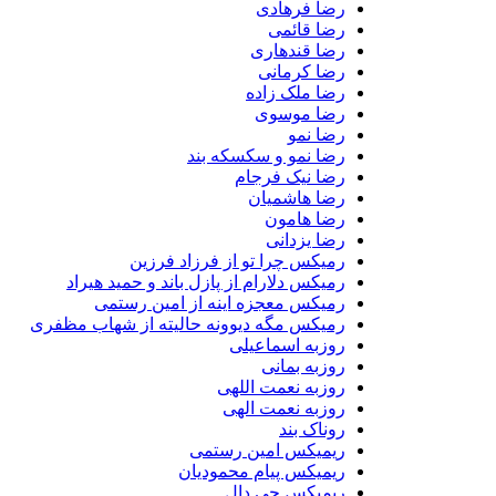
رضا فرهادی
رضا قائمی
رضا قندهاری
رضا کرمانی
رضا ملک زاده
رضا موسوی
رضا نمو
رضا نمو و سکسکه بند
رضا نیک فرجام
رضا هاشمیان
رضا هامون
رضا یزدانی
رمیکس چرا تو از فرزاد فرزین
رمیکس دلارام از پازل باند و حمید هیراد
رمیکس معجزه اینه از امین رستمی
رمیکس مگه دیوونه حالیته از شهاب مظفری
روزبه اسماعیلی
روزبه بمانی
روزبه نعمت اللهی
روزبه نعمت الهی
روناک بند
ریمیکس امین رستمی
ریمیکس پیام محمودیان
ریمیکس جی دال