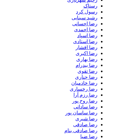
رستاک
رسول کرد
رشید سینایی
رضا احسانی
رضا احمدی
رضا اسپاد
رضا استادی
رضا افشار
رضا اکبری
رضا بهاری
رضا بیدرام
رضا تقوی
رضا چناری
رضا خادمیان
رضا رخساری
رضا رزم آرا
رضا روح پور
رضا ساداتی
رضا ساسان پور
رضا شیری
رضا صادقی
رضا صادقی بنام
رضا ضیا