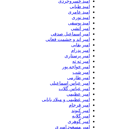
امید خسروجردی
امید طبایی
امید عامری
امید نوری
امید یوسفی
امیر آتشی
امیر اسماعیل صدفی
امیر اند و حشمت فغانی
امیر بقایی
امیر پدرام
امیر پرستاری
امیر ته ته
امیر خواجه پور
امیر شب
امیر طارمی
امیر عباس اسماعیلی
امیر عباس گلاب
امیر عظیمی
امیر عظیمی و میلاد بابایی
امیر فرجام
امیر کیوند
امیر گلایه
امیر گوهری
امیر مسعود امیری