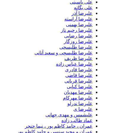
علی یاسینی
علی یگانه
علیرضا آذر
علیرضا آراسته
علیرضا بهمنی
علیرضا رحیم ناز
علیرضا رضایی
علیرضا روزگار
علیرضا طلیسچی
علیرضا طلیسچی و سعید آتانی
علیرضا ظریف
علیرضا عباس زاده
علیرضا قادری
علیرضا قاضی
علیرضا قربانی
علیرضا کیایی
علیرضا مهدیان
علیرضا مهرکام
علیرضا ندرلو
علیرضا ی
علیشمس و مهدی جهانی
عماد طالب زاده
عمران ، حامد کاظم پور ، نیما حنجر
عمران و مجید سنسی و حامد کاظم پور