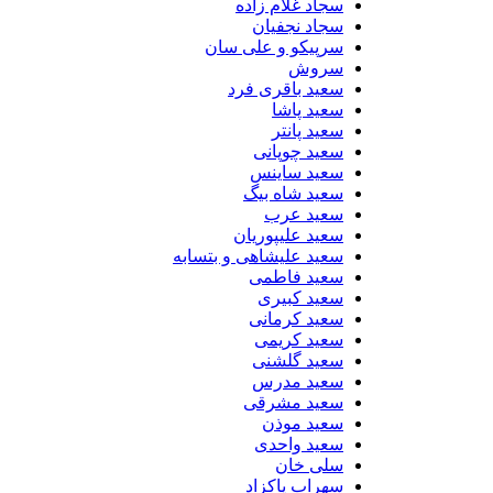
سجاد غلام زاده
سجاد نجفیان
سرپیکو و علی سان
سروش
سعید باقری فرد
سعید پاشا
سعید پانتر
سعید چوپانی
سعید ساینس
سعید شاه بیگ
سعید عرب
سعید علیپوریان
سعید علیشاهی و بتسابه
سعید فاطمی
سعید کبیری
سعید کرمانی
سعید کریمی
سعید گلشنی
سعید مدرس
سعید مشرقی
سعید موذن
سعید واحدی
سلی خان
سهراب پاکزاد