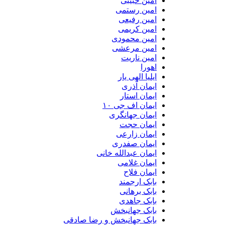
امین حبیبی
امین رستمی
امین رفیعی
امین کریمی
امین محمودی
امین مرعشی
امین ناریت
اهورا
ایلیا الهی یار
ایمان آذری
ایمان استار
ایمان اف جی ۱۰
ایمان جهانگری
ایمان حجت
ایمان زارعی
ایمان صفدری
ایمان عبدالله خانی
ایمان غلامی
ایمان فلاح
بابک ارجمند
بابک برهانی
بابک جاهدی
بابک جهانبخش
بابک جهانبخش و رضا صادقی