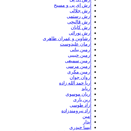
آرش ای پی و مسیح
آرش جلالی
آرش رستمی
آرش قالیچی
آرش کایان
آرش نورائی
آرشاوین و عمران طاهری
آرمان علیدوست
آرمین بیانی
آرمین حبیبی
آرمین سمیعی
آرمین مرسی
آرمین مکری
آروان جوان
آریا حمد الله زاده
آریابد
آریان موسوی
آرین یاری
آزاد طوسی
آزاد نیرومندزاده
آمین
آیدار
آیسا حیدری