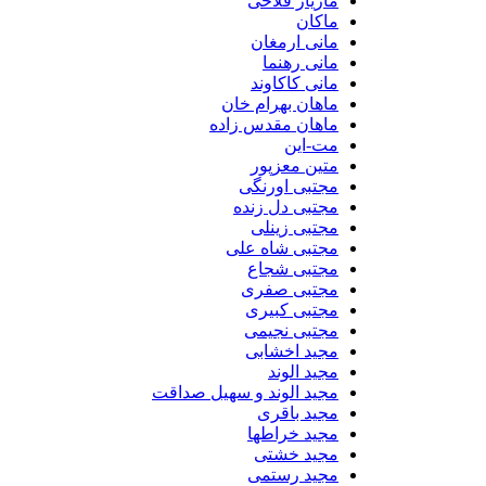
مازیار فلاحی
ماکان
مانی ارمغان
مانی رهنما
مانی کاکاوند
ماهان بهرام خان
ماهان مقدس زاده
مت-این
متین معزپور
مجتبی اورنگی
مجتبی دل زنده
مجتبی زینلی
مجتبی شاه علی
مجتبی شجاع
مجتبی صفری
مجتبی کبیری
مجتبی نجیمی
مجید اخشابی
مجید الوند‎
مجید الوند و سهیل صداقت
مجید باقری
مجید خراطها
مجید خشتی
مجید رستمی