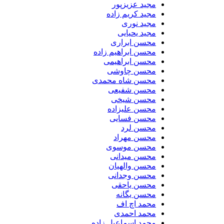
مجید عزیزپور
مجید کریم زاده
مجید نوری
مجید یحیایی
محسن ابراری
محسن ابراهیم زاده
محسن ابراهیمی
محسن چاوشی
محسن شاه محمدی
محسن شفیعی
محسن شیخی
محسن علیزاده
محسن فسایی
محسن لرد
محسن مهراد
محسن موسوی
محسن میدانی
محسن والهیان
محسن وجدانی
محسن یاحقی
محسن یگانه
محمد اچ اف
محمد احمدی
محمد اسماعیل زاده