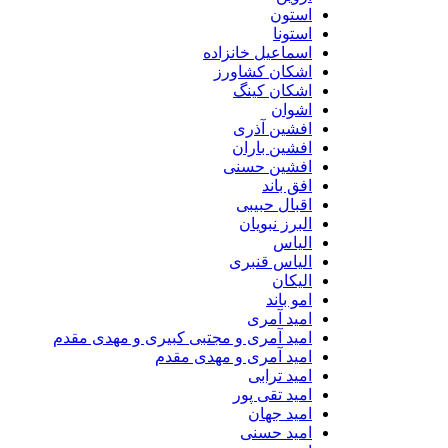
استون
استونا
اسماعیل خانزاده
اشکان کشاورز
اشکان کینگ
اشوان
افشین آذری
افشین باران
افشین حسنی
افق باند
اقبال حبیبی
البرز نبویان
الیاس
الیاس قنبرى
الیکان
امو باند
امید آمری
امید آمری و مجتبی کبیری و مهدى مقدم
امید آمری و مهدی مقدم
امید ترابی
امید تقی پور
امید جهان
امید حسنی