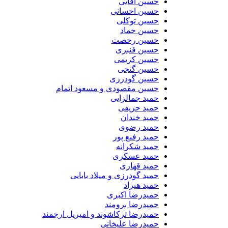
حسین آقایی
حسین احسانی
حسین توکلی
حسین حماد
حسین رخصت
حسین قنبری
حسین کریمی
حسین گنجی
حسین گودرزی
حسین مقصودی و مسعود اتمام
حمید جمالزایی
حمید حریفی
حمید خندان
حمید رضوی
حمید رفیع پور
حمید شکرانه
حمید عسکری
حمید قهاری
حمید گودرزی و میلاد بابایی
حمید هیراد
حمیدرضا اکبری
حمیدرضا برومند
حمیدرضا ترکاشوند و امیریل ارجمند
حمیدرضا علیخانی