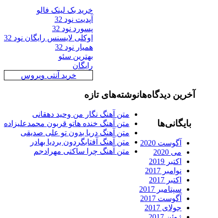
خرید بک لینک فالو
آپدیت نود 32
پسورد نود 32
اوکلی لایسنس رایگان نود 32
همیار نود 32
بهترین سئو
رایگان
خرید آنتی ویروس
رین دیدگاه‌ها
نوشته‌های تازه
متن آهنگ نگار من وحید دهقانی
ایگانی‌ها
متن آهنگ خنده هاتو قربون محمدعلیزاده
متن آهنگ دریا بدون تو علی صدیقی
متن آهنگ آفتابگردون بردیا بهادر
آگوست 2020
متن آهنگ چرا ساکتی مهرادجم
می 2020
اکتبر 2019
نوامبر 2017
اکتبر 2017
سپتامبر 2017
آگوست 2017
جولای 2017
ژوئن 2017