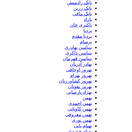
بابک رادمنش
بابک زرین
بابک مافی
باراد
باکتری خان
بردیا
بردیا مقدم
برسام
بنیامین بهادری
بنیامین ذاکری
بنیامین قهرمان
بهادر آذریان
بهروز اوجاقی
بهروز بهرام
بهروز کشاورزیان
بهروز نقویان
بهزاد پارسایی
بهمن
بهمن احمدی
بهمن کاویانی
بهمن معروفی
بهمن نوری
بهنام بانی
بهنام خشوعی