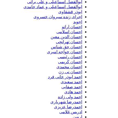
ابوالفضل اسماعیلی و علی براتی
ابوالفضل اسماعیلی و عماد حامدی
ابوذر قشقاوی
اجرای زنده سیروان خسروی
اجوید
احسان اراتو
احسان اسلامی
احسان الدین معین
احسان تهرانچی
احسان حق شناس
احسان خواجه امیری
احسان رئیسی
احسان کریمی
احسان محمدی
احسان نی زن
احمد ابوذر خانی فرد
احمد سعیدی
احمد صفایی
احمد هادی
احمد ولی زاده
احمدرضا شهریاری
احمدرضا عزیزی
ادریس غلامی
اروین