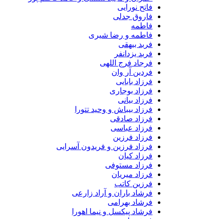
فاتح نورایی
فاروق جدلی
فاطمه
فاطمه و رضا شیری
فربد بیهقی
فربد یزدانفر
فرجاد فرج اللهی
فردین آر وان
فرزاد بابایی
فرزاد بوجاری
فرزاد بیانی
فرزاد بیباش و وحید تتورا
فرزاد صادقی
فرزاد عباسی
فرزاد فرزین
فرزاد فرزین و فریدون آسرایی
فرزاد کیان
فرزاد مستوفی
فرزاد میریان
فرزین کاتب
فرشاد باران و آراد زارعی
فرشاد بهرامی
فرشاد پیکسل و نیما اهورا