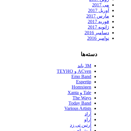
می 2017
آوریل 2017
مارس 2017
فوریه 2017
ژانویه 2017
دسامبر 2016
نوامبر 2016
دسته‌ها
3M باند
ACven و TEYHO
Emo Band
Espertip
Homxigen
Tale و Xanta
The Ways
Today Band
Various Artists
آراد
آراو
آرتین تی زد
آرش ای پی