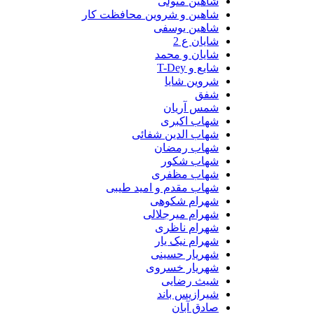
شاهین متولی
شاهین و شروین محافظت کار
شاهین یوسفی
شایان ع 2
شایان و محمد
شایع و T-Dey
شروین شایا
شفق
شمس آریان
شهاب اکبری
شهاب الدین شفائی
شهاب رمضان
شهاب شکور
شهاب مظفری
شهاب مقدم و امید طیبی
شهرام شکوهی
شهرام میرجلالی
شهرام ناظری
شهرام نیک یار
شهریار حسینی
شهریار خسروی
شیث رضایی
شیرازیس باند
صادق آبان