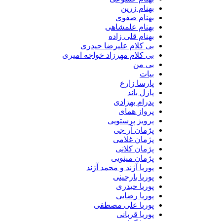
بهنام زرین
بهنام صفوی
بهنام علمشاهی
بهنام قلی زاده
بی کلام علیرضا حیدری
بی کلام مهرزاد خواجه امیری
بی من
بیات
پارسا زارع
پازل باند
پدرام بهزادی
پرواز همای
پرویز پرستویی
پژمان آر جی
پژمان غلامی
پژمان کلانی
پژمان مینویی
پوریا آژند و محمد آژند
پوریا بارجینی
پوریا حیدری
پوریا رضایی
پوریا علی مصطفی
پوریا قربانی