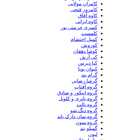
کامران مولایی
کامروز فتحی
کاوه آفاق
کاوه ایرانی
کسری حرمتی پور
کلمست
کمیل احتشام
کوروش
کوشا دهقان
کی آرش
کیا دپرس
کیوان پویا
گرام بند
گرشا رضایی
گروه آفتاب
گروه اپیکور و صادق
گروه باتری و کلونل
گروه پالت
گروه دنگ شو
گروه سان دارک باند
گروه سون
گمیلو بند
لیون