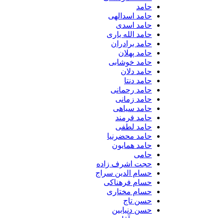
حامد
حامد اسدالهی
حامد اسدی
حامد الله یاری
حامد برادران
حامد پهلان
حامد خوشابی
حامد دلان
حامد دنتا
حامد رحمانی
حامد زمانی
حامد سیاهی
حامد فرمند
حامد لطفی
حامد محضرنیا
حامد همایون
حامی
حجت اشرف زاده
حسام الدین سراج
حسام فرهناکی
حسام مختاری
حسن تاج
حسن دنیابین