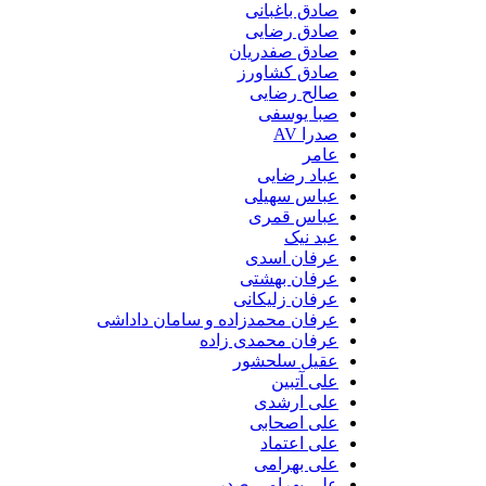
صادق باغبانی
صادق رضایی
صادق صفدریان
صادق کشاورز
صالح رضایی
صبا یوسفی
صدرا AV
عامر
عباد رضایی
عباس سهیلی
عباس قمری
عبد نیک
عرفان اسدی
عرفان بهشتی
عرفان زلیکانی
عرفان محمدزاده و سامان داداشی
عرفان محمدی زاده
عقیل سلحشور
علی آتبین
علی ارشدی
علی اصحابی
علی اعتماد
علی بهرامی
علی بهرامی صدر