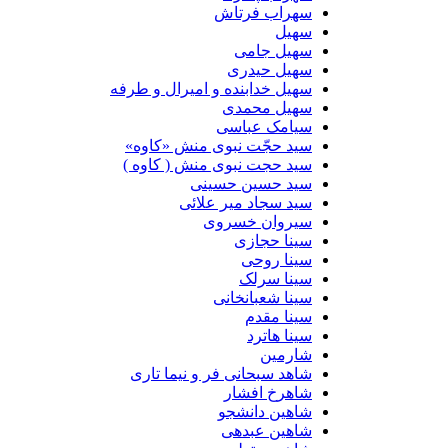
سهراب فرتاش
سهیل
سهیل جامی
سهیل حیدری
سهیل خدابنده و امیرال و طرفه
سهیل محمدی
سیامک عباسی
سید حجّت نبوی منش «کاوه»
سید حجت نبوی منش ( کاوه )
سید حسین حسینى
سید سجاد میر علائی
سیروان خسروی
سینا حجازی
سینا روحی
سینا سرلک
سینا شعبانخانی
سینا مقدم
سینا هاترد
شارمین
شاهد سبحانی فر و نیما تاری
شاهرخ افشار
شاهین دانشجو
شاهین عبدهی