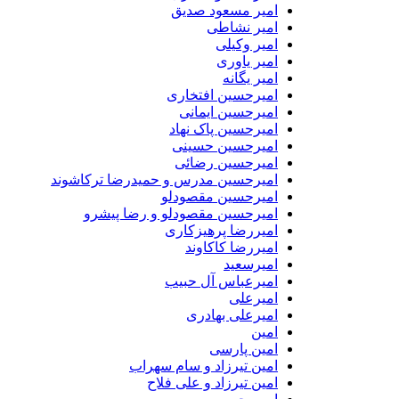
امیر مسعود صدیق
امیر نشاطی
امیر وکیلی
امیر یاوری
امیر یگانه
امیرحسین افتخاری
امیرحسین ایمانی
امیرحسین پاک نهاد
امیرحسین حسینی
امیرحسین رضائی
امیرحسین مدرس و حمیدرضا ترکاشوند
امیرحسین مقصودلو
امیرحسین مقصودلو و رضا پیشرو
امیررضا پرهیزکاری
امیررضا کاکاوند
امیرسعید
امیرعباس آل حبیب
امیرعلی
امیرعلی بهادری
امین
امین پارسی
امین تیرزاد و سام سهراب
امین تیرزاد و علی فلاح