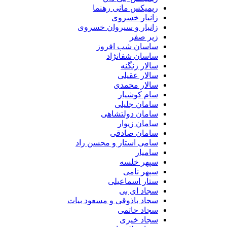
ریمیکس مانی رهنما
زانیار خسروی
زانیار و سیروان خسروی
زیر صفر
ساسان شب افروز
ساسان شفانژاد
سالار زنگنه
سالار عقیلی
سالار محمدی
سام کوشیار
سامان جلیلی
سامان دولتشاهی
سامان زیوار
سامان صادقی
سامی استار و محسن راد
سامیار
سپهر خلسه
سپهر نامی
ستار اسماعیلی
سجاد ای بی
سجاد باذوقی و مسعود بیات
سجاد حاتمی
سجاد خیری