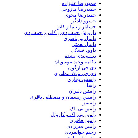
حمیدرضا علیزاده
حمیدرضا مازوچی
حمیدرضا محوی
خسرو دادگر
خشایار و نیما و کانو
داریوش جمشیدی و کامبیز جمشیدی
دانیال پورناصری
دانیال نعمتی
داوود فشکی
دسته‌بندی نشده
دکلمه وحید موسویان
دی جی آرگون
دی جی میلاد مظهری
راستین وقاری
راشا
رامتین دلیران
رامتین ریسمان و مصطفی باقری
رامسز
رامین بی باک
رامین بی باک و کاروئل
رامین فاخری
رامین میرزادی
رحیم جوانمردی
رحیم شهریاری