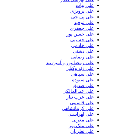
علی بیات
علی پرویزی
علی پی جی
علی توحید
علی جعفری
علی حسن پور
علی حسینی
علی خادمی
علی دشتی
علی رضایی
علی رمضانپور و آمین بند
علی زند وکیلی
علی سپاهی
علی ستوده
علی صدیق
علی عبدالمالکی
علی عرب تبار
علی قاسمی
علی کرمانشاهی
علی لهراسبی
علی مغربی
علی ملک پور
علی نظریان