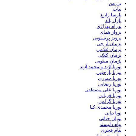
بی من
بیات
پارسا زارع
پازل باند
پدرام بهزادی
پرواز همای
پرویز پرستویی
پژمان آر جی
پژمان غلامی
پژمان کلانی
پژمان مینویی
پوریا آژند و محمد آژند
پوریا بارجینی
پوریا حیدری
پوریا رضایی
پوریا علی مصطفی
پوریا قربانی
پوریا گرامی
پوریا محمدی کیا
پویا بیاتی
پویان جناتی
پیام دلپسند
پیام فخری
پیام محمودیان