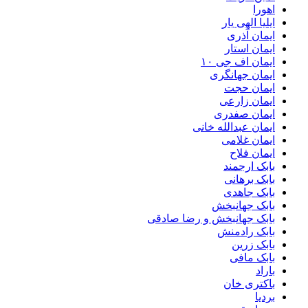
اهورا
ایلیا الهی یار
ایمان آذری
ایمان استار
ایمان اف جی ۱۰
ایمان جهانگری
ایمان حجت
ایمان زارعی
ایمان صفدری
ایمان عبدالله خانی
ایمان غلامی
ایمان فلاح
بابک ارجمند
بابک برهانی
بابک جاهدی
بابک جهانبخش
بابک جهانبخش و رضا صادقی
بابک رادمنش
بابک زرین
بابک مافی
باراد
باکتری خان
بردیا