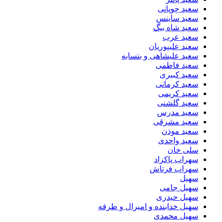
سعید چوپانی
سعید ساینس
سعید شاه بیگ
سعید عرب
سعید علیپوریان
سعید علیشاهی و بتسابه
سعید فاطمی
سعید کبیری
سعید کرمانی
سعید کریمی
سعید گلشنی
سعید مدرس
سعید مشرقی
سعید موذن
سعید واحدی
سلی خان
سهراب پاکزاد
سهراب فرتاش
سهیل
سهیل جامی
سهیل حیدری
سهیل خدابنده و امیرال و طرفه
سهیل محمدی