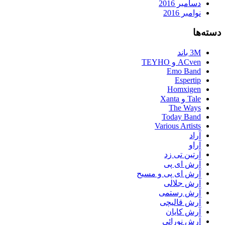
دسامبر 2016
نوامبر 2016
دسته‌ها
3M باند
ACven و TEYHO
Emo Band
Espertip
Homxigen
Tale و Xanta
The Ways
Today Band
Various Artists
آراد
آراو
آرتین تی زد
آرش ای پی
آرش ای پی و مسیح
آرش جلالی
آرش رستمی
آرش قالیچی
آرش کایان
آرش نورائی