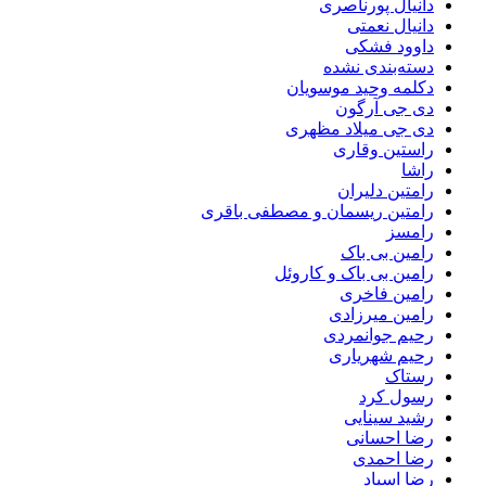
دانیال پورناصری
دانیال نعمتی
داوود فشکی
دسته‌بندی نشده
دکلمه وحید موسویان
دی جی آرگون
دی جی میلاد مظهری
راستین وقاری
راشا
رامتین دلیران
رامتین ریسمان و مصطفی باقری
رامسز
رامین بی باک
رامین بی باک و کاروئل
رامین فاخری
رامین میرزادی
رحیم جوانمردی
رحیم شهریاری
رستاک
رسول کرد
رشید سینایی
رضا احسانی
رضا احمدی
رضا اسپاد