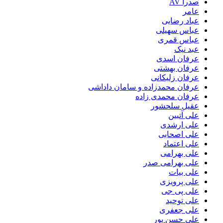
صدرا AV
عامر
عباد رضایی
عباس سهیلی
عباس قمری
عبد نیک
عرفان اسدی
عرفان بهشتی
عرفان زلیکانی
عرفان محمدزاده و سامان داداشی
عرفان محمدی زاده
عقیل سلحشور
علی آتبین
علی ارشدی
علی اصحابی
علی اعتماد
علی بهرامی
علی بهرامی صدر
علی بیات
علی پرویزی
علی پی جی
علی توحید
علی جعفری
علی حسن پور