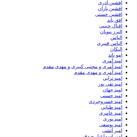
افشین آذری
افشین باران
افشین حسنی
افق باند
اقبال حبیبی
البرز نبویان
الیاس
الیاس قنبرى
الیکان
امو باند
امید آمری
امید آمری و مجتبی کبیری و مهدى مقدم
امید آمری و مهدی مقدم
امید ترابی
امید تقی پور
امید جهان
امید حسنی
امید خسروجردی
امید طبایی
امید عامری
امید نوری
امید یوسفی
امیر آتشی
امیر اسماعیل صدفی