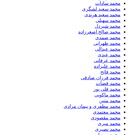
محمد سادات
محمد سعید لشگری
محمد سعید هرندی
محمد سهیلی
​محمد شیردل
محمد صالح اصغرزاده
محمد صمدی
محمد ظهرابی
محمد عبدالی
محمد عبدی
محمد عرفانی
محمد علیزاده
محمد فاتح
محمد فرزان صادقی
محمد قضات
محمد قلی پور
محمد ماکویی
محمد متین
محمد مظفری و پیمان مرادی
محمد معتمدی
محمد مقصودی
محمد میری
محمد نصیری
محمد نورنیا