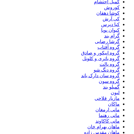
کمیل احتشام
کوروش
کوشا دهقان
کی آرش
کیا دپرس
کیوان پویا
گرام بند
گرشا رضایی
گروه آفتاب
گروه اپیکور و صادق
گروه باتری و کلونل
گروه پالت
گروه دنگ شو
گروه سان دارک باند
گروه سون
گمیلو بند
لیون
مازیار فلاحی
ماکان
مانی ارمغان
مانی رهنما
مانی کاکاوند
ماهان بهرام خان
ماهان مقدس زاده