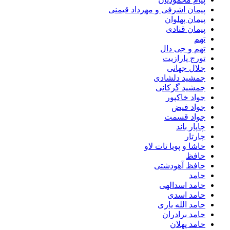
پیمان اشرفی و مهرداد قیمنی
پیمان پهلوان
پیمان قنادی
تهم
تهم و جی دال
تورج پارازیت
جلال جهانی
جمشید دلشادی
جمشید گرکانی
جواد خاکپور
جواد فیض
جواد قسمت
چاپار باند
چارتار
حاشا و پویا تات لاو
حافظ
حافظ آهودشتی
حامد
حامد اسدالهی
حامد اسدی
حامد الله یاری
حامد برادران
حامد پهلان