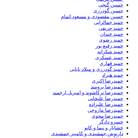
حسین گنجی
حسین گودرزی
حسین مقصودی و مسعود اتمام
حمید جمالزایی
حمید حریفی
حمید خندان
حمید رضوی
حمید رفیع پور
حمید شکرانه
حمید عسکری
حمید قهاری
حمید گودرزی و میلاد بابایی
حمید هیراد
حمیدرضا اکبری
حمیدرضا برومند
حمیدرضا ترکاشوند و امیریل ارجمند
حمیدرضا علیخانی
حمیدرضا علیزاده
حمیدرضا مازوچی
حمیدرضا محوی
خسرو دادگر
خشایار و نیما و کانو
داریوش جمشیدی و کامبیز جمشیدی