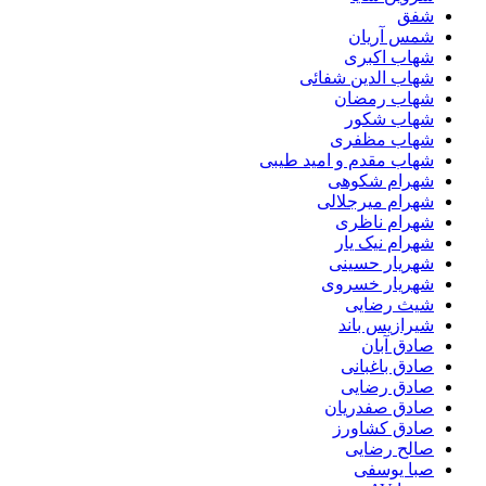
شفق
شمس آریان
شهاب اکبری
شهاب الدین شفائی
شهاب رمضان
شهاب شکور
شهاب مظفری
شهاب مقدم و امید طیبی
شهرام شکوهی
شهرام میرجلالی
شهرام ناظری
شهرام نیک یار
شهریار حسینی
شهریار خسروی
شیث رضایی
شیرازیس باند
صادق آبان
صادق باغبانی
صادق رضایی
صادق صفدریان
صادق کشاورز
صالح رضایی
صبا یوسفی