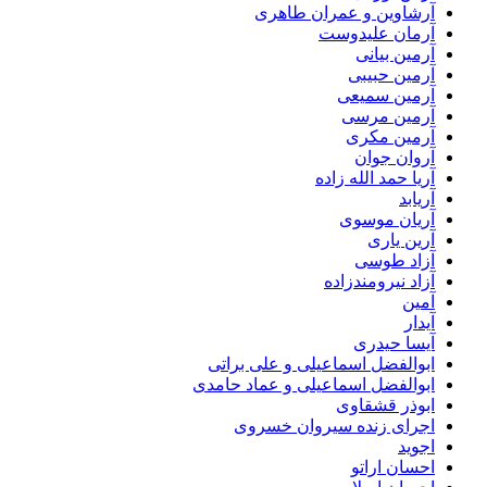
آرشاوین و عمران طاهری
آرمان علیدوست
آرمین بیانی
آرمین حبیبی
آرمین سمیعی
آرمین مرسی
آرمین مکری
آروان جوان
آریا حمد الله زاده
آریابد
آریان موسوی
آرین یاری
آزاد طوسی
آزاد نیرومندزاده
آمین
آیدار
آیسا حیدری
ابوالفضل اسماعیلی و علی براتی
ابوالفضل اسماعیلی و عماد حامدی
ابوذر قشقاوی
اجرای زنده سیروان خسروی
اجوید
احسان اراتو