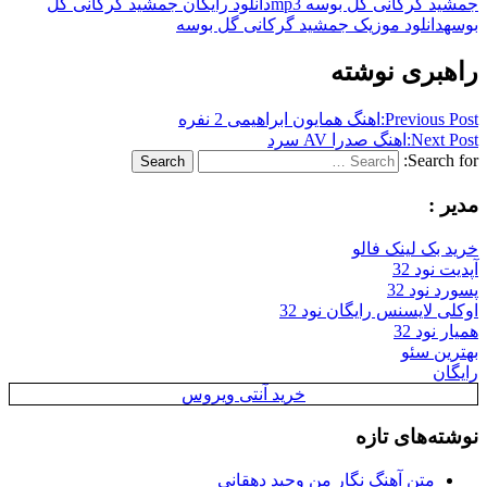
جمشید گرکانی گل بوسه mp3
دانلود رایگان جمشید گرکانی گل
بوسه
دانلود موزیک جمشید گرکانی گل بوسه
راهبری نوشته
Previous Post:
اهنگ همایون ابراهیمی 2 نفره
Next Post:
اهنگ صدرا AV سرد
Search for:
Search
مدیر :
خرید بک لینک فالو
آپدیت نود 32
پسورد نود 32
اوکلی لایسنس رایگان نود 32
همیار نود 32
بهترین سئو
رایگان
خرید آنتی ویروس
نوشته‌های تازه
متن آهنگ نگار من وحید دهقانی