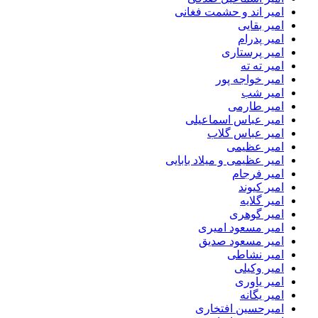
امیر اند و حشمت فغانی
امیر بقایی
امیر پدرام
امیر پرستاری
امیر ته ته
امیر خواجه پور
امیر شب
امیر طارمی
امیر عباس اسماعیلی
امیر عباس گلاب
امیر عظیمی
امیر عظیمی و میلاد بابایی
امیر فرجام
امیر کیوند
امیر گلایه
امیر گوهری
امیر مسعود امیری
امیر مسعود صدیق
امیر نشاطی
امیر وکیلی
امیر یاوری
امیر یگانه
امیرحسین افتخاری