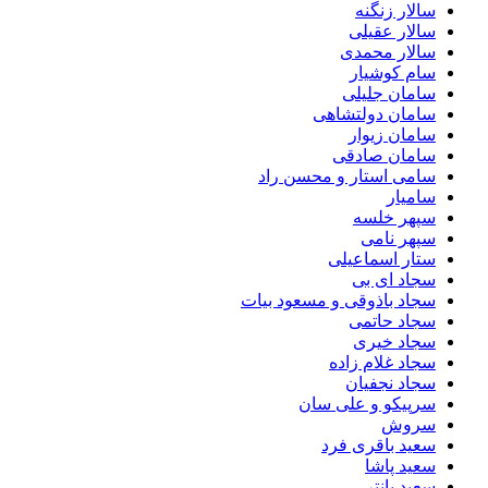
سالار زنگنه
سالار عقیلی
سالار محمدی
سام کوشیار
سامان جلیلی
سامان دولتشاهی
سامان زیوار
سامان صادقی
سامی استار و محسن راد
سامیار
سپهر خلسه
سپهر نامی
ستار اسماعیلی
سجاد ای بی
سجاد باذوقی و مسعود بیات
سجاد حاتمی
سجاد خیری
سجاد غلام زاده
سجاد نجفیان
سرپیکو و علی سان
سروش
سعید باقری فرد
سعید پاشا
سعید پانتر