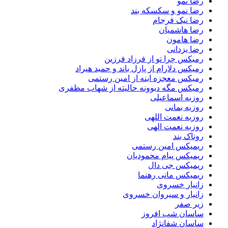
رضا نمو
رضا نمو و سکسکه بند
رضا نیک فرجام
رضا هاشمیان
رضا هامون
رضا یزدانی
رمیکس چرا تو از فرزاد فرزین
رمیکس دلارام از پازل باند و حمید هیراد
رمیکس معجزه اینه از امین رستمی
رمیکس مگه دیوونه حالیته از شهاب مظفری
روزبه اسماعیلی
روزبه بمانی
روزبه نعمت اللهی
روزبه نعمت الهی
روناک بند
ریمیکس امین رستمی
ریمیکس پیام محمودیان
ریمیکس جی دال
ریمیکس مانی رهنما
زانیار خسروی
زانیار و سیروان خسروی
زیر صفر
ساسان شب افروز
ساسان شفانژاد