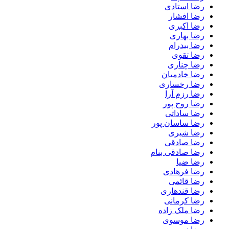
رضا استادی
رضا افشار
رضا اکبری
رضا بهاری
رضا بیدرام
رضا تقوی
رضا چناری
رضا خادمیان
رضا رخساری
رضا رزم آرا
رضا روح پور
رضا ساداتی
رضا ساسان پور
رضا شیری
رضا صادقی
رضا صادقی بنام
رضا ضیا
رضا فرهادی
رضا قائمی
رضا قندهاری
رضا کرمانی
رضا ملک زاده
رضا موسوی