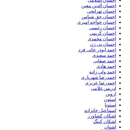
احسان اسلامی
احسان الدین معین
احسان تهرانچی
احسان حق شناس
احسان خواجه امیری
احسان رئیسی
احسان کریمی
احسان محمدی
احسان نی زن
احمد ابوذر خانی فرد
احمد سعیدی
احمد صفایی
احمد هادی
احمد ولی زاده
احمدرضا شهریاری
احمدرضا عزیزی
ادریس غلامی
اروین
استون
استونا
اسماعیل خانزاده
اشکان کشاورز
اشکان کینگ
اشوان