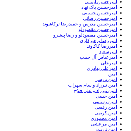
امیرحسین ایمانی
امیرحسین پاک نهاد
امیرحسین حسینی
امیرحسین رضائی
امیرحسین مدرس و حمیدرضا ترکاشوند
امیرحسین مقصودلو
امیرحسین مقصودلو و رضا پیشرو
امیررضا پرهیزکاری
امیررضا کاکاوند
امیرسعید
امیرعباس آل حبیب
امیرعلی
امیرعلی بهادری
امین
امین پارسی
امین تیرزاد و سام سهراب
امین تیرزاد و علی فلاح
امین حبیبی
امین رستمی
امین رفیعی
امین کریمی
امین محمودی
امین مرعشی
امین ناریت