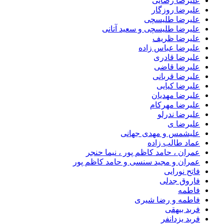
علیرضا رضایی
علیرضا روزگار
علیرضا طلیسچی
علیرضا طلیسچی و سعید آتانی
علیرضا ظریف
علیرضا عباس زاده
علیرضا قادری
علیرضا قاضی
علیرضا قربانی
علیرضا کیایی
علیرضا مهدیان
علیرضا مهرکام
علیرضا ندرلو
علیرضا ی
علیشمس و مهدی جهانی
عماد طالب زاده
عمران ، حامد کاظم پور ، نیما حنجر
عمران و مجید سنسی و حامد کاظم پور
فاتح نورایی
فاروق جدلی
فاطمه
فاطمه و رضا شیری
فربد بیهقی
فربد یزدانفر