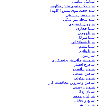
سیامک عباسی
سید حجّت نبوی منش «کاوه»
سید حجت نبوی منش ( کاوه )
سید حسین حسینى
سید سجاد میر علائی
سیروان خسروی
سینا حجازی
سینا روحی
سینا سرلک
سینا شعبانخانی
سینا مقدم
سینا هاترد
شارمین
شاهد سبحانی فر و نیما تاری
شاهرخ افشار
شاهین دانشجو
شاهین عبدهی
شاهین متولی
شاهین و شروین محافظت کار
شاهین یوسفی
شایان ع 2
شایان و محمد
شایع و T-Dey
شروین شایا