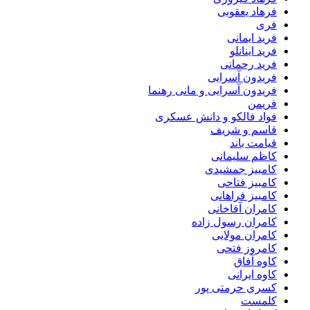
فرهاد یعقوبی
فری
فرید ایمانی
فرید اینانلو
فرید رحمانی
فریدون آسرایی
فریدون آسرایی و مانی رهنما
فریمن
فواد فالکو و دانش عسکری
قاسم و شریف
قیامت باند
کاظم سلیمانی
کامبیز جمشیدی
کامبیز فتاحی
کامبیز فراهانی
کامران آقاخانی
کامران رسول زاده
کامران مولایی
کامروز فتحی
کاوه آفاق
کاوه ایرانی
کسری حرمتی پور
کلمست