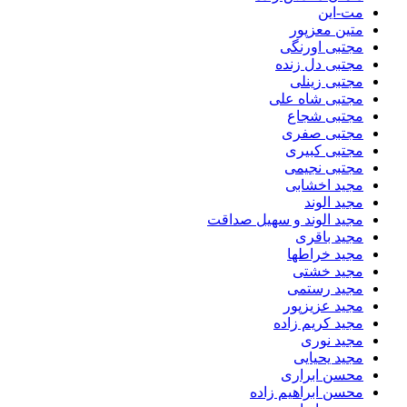
مت-این
متین معزپور
مجتبی اورنگی
مجتبی دل زنده
مجتبی زینلی
مجتبی شاه علی
مجتبی شجاع
مجتبی صفری
مجتبی کبیری
مجتبی نجیمی
مجید اخشابی
مجید الوند‎
مجید الوند و سهیل صداقت
مجید باقری
مجید خراطها
مجید خشتی
مجید رستمی
مجید عزیزپور
مجید کریم زاده
مجید نوری
مجید یحیایی
محسن ابراری
محسن ابراهیم زاده