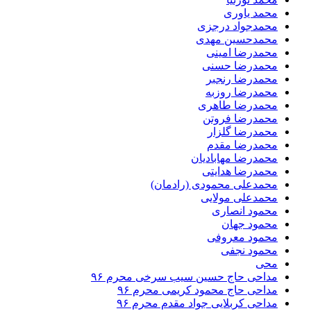
محمد یاوری
محمدجواد درجزی
محمدحسین مهدی
محمدرضا امینی
محمدرضا حسنی
محمدرضا رنجبر
محمدرضا روزبه
محمدرضا طاهری
محمدرضا فروتن
محمدرضا گلزار
محمدرضا مقدم
محمدرضا مهابادیان
محمدرضا هدایتی
محمدعلی محمودی (رادمان)
محمدعلی مولایی
محمود انصاری
محمود جهان
محمود معروفی
محمود نجفی
محی
مداحی حاج حسین سیب سرخی محرم ۹۶
مداحی حاج محمود کریمی محرم ۹۶
مداحی کربلایی جواد مقدم محرم ۹۶