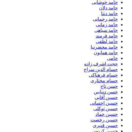
حامد خوشابی
حامد دلان
حامد دنتا
حامد رحمانی
حامد زمانی
حامد سیاهی
حامد فرمند
حامد لطفی
حامد محضرنیا
حامد همایون
حامی
حجت اشرف زاده
حسام الدین سراج
حسام فرهناکی
حسام مختاری
حسن تاج
حسن دنیابین
حسین آقایی
حسین احسانی
حسین توکلی
حسین حماد
حسین رخصت
حسین قنبری
حسین کریمی