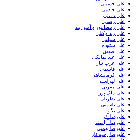
علی حسینی
علی خادمی
علی دشتی
علی رضایی
علی رمضانپور و آمین بند
علی زند وکیلی
علی سپاهی
علی ستوده
علی صدیق
علی عبدالمالکی
علی عرب تبار
علی قاسمی
علی کرمانشاهی
علی لهراسبی
علی مغربی
علی ملک پور
علی نظریان
علی یاسینی
علی یگانه
علیرضا آذر
علیرضا آراسته
علیرضا بهمنی
علیرضا رحیم ناز