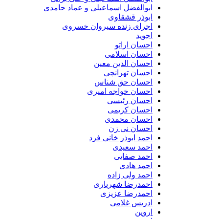
ابوالفضل اسماعیلی و عماد حامدی
ابوذر قشقاوی
اجرای زنده سیروان خسروی
اجوید
احسان اراتو
احسان اسلامی
احسان الدین معین
احسان تهرانچی
احسان حق شناس
احسان خواجه امیری
احسان رئیسی
احسان کریمی
احسان محمدی
احسان نی زن
احمد ابوذر خانی فرد
احمد سعیدی
احمد صفایی
احمد هادی
احمد ولی زاده
احمدرضا شهریاری
احمدرضا عزیزی
ادریس غلامی
اروین