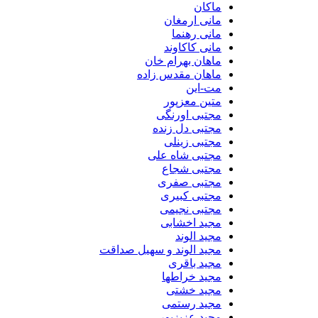
ماکان
مانی ارمغان
مانی رهنما
مانی کاکاوند
ماهان بهرام خان
ماهان مقدس زاده
مت-این
متین معزپور
مجتبی اورنگی
مجتبی دل زنده
مجتبی زینلی
مجتبی شاه علی
مجتبی شجاع
مجتبی صفری
مجتبی کبیری
مجتبی نجیمی
مجید اخشابی
مجید الوند‎
مجید الوند و سهیل صداقت
مجید باقری
مجید خراطها
مجید خشتی
مجید رستمی
مجید عزیزپور