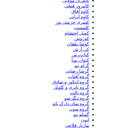
کامران مولایی
کامروز فتحی
کاوه آفاق
کاوه ایرانی
کسری حرمتی پور
کلمست
کمیل احتشام
کوروش
کوشا دهقان
کی آرش
کیا دپرس
کیوان پویا
گرام بند
گرشا رضایی
گروه آفتاب
گروه اپیکور و صادق
گروه باتری و کلونل
گروه پالت
گروه دنگ شو
گروه سان دارک باند
گروه سون
گمیلو بند
لیون
مازیار فلاحی