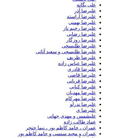
علی یگانه
علیرضا آذر
علیرضا آراسته
علیرضا بهمنی
علیرضا رحیم ناز
علیرضا رضایی
علیرضا روزگار
علیرضا طلیسچی
علیرضا طلیسچی و سعید آتانی
علیرضا ظریف
علیرضا عباس زاده
علیرضا قادری
علیرضا قاضی
علیرضا قربانی
علیرضا کیایی
علیرضا مهدیان
علیرضا مهرکام
علیرضا ندرلو
علیرضا ی
علیشمس و مهدی جهانی
عماد طالب زاده
عمران ، حامد کاظم پور ، نیما حنجر
عمران و مجید سنسی و حامد کاظم پور