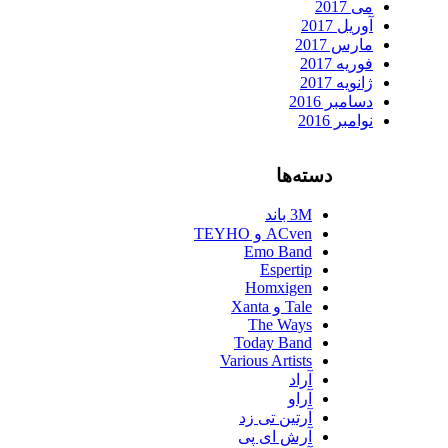
می 2017
آوریل 2017
مارس 2017
فوریه 2017
ژانویه 2017
دسامبر 2016
نوامبر 2016
دسته‌ها
3M باند
ACven و TEYHO
Emo Band
Espertip
Homxigen
Tale و Xanta
The Ways
Today Band
Various Artists
آراد
آراو
آرتین تی زد
آرش ای پی