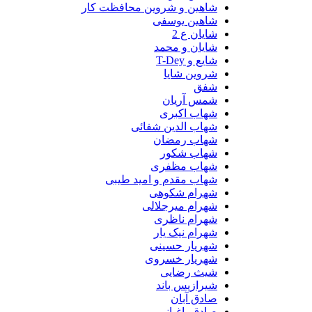
شاهین و شروین محافظت کار
شاهین یوسفی
شایان ع 2
شایان و محمد
شایع و T-Dey
شروین شایا
شفق
شمس آریان
شهاب اکبری
شهاب الدین شفائی
شهاب رمضان
شهاب شکور
شهاب مظفری
شهاب مقدم و امید طیبی
شهرام شکوهی
شهرام میرجلالی
شهرام ناظری
شهرام نیک یار
شهریار حسینی
شهریار خسروی
شیث رضایی
شیرازیس باند
صادق آبان
صادق باغبانی