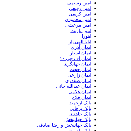
امین رستمی
امین رفیعی
امین کریمی
امین محمودی
امین مرعشی
امین ناریت
اهورا
ایلیا الهی یار
ایمان آذری
ایمان استار
ایمان اف جی ۱۰
ایمان جهانگری
ایمان حجت
ایمان زارعی
ایمان صفدری
ایمان عبدالله خانی
ایمان غلامی
ایمان فلاح
بابک ارجمند
بابک برهانی
بابک جاهدی
بابک جهانبخش
بابک جهانبخش و رضا صادقی
بابک رادمنش