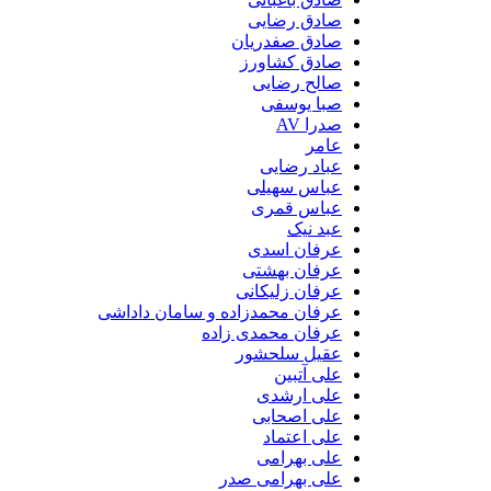
صادق رضایی
صادق صفدریان
صادق کشاورز
صالح رضایی
صبا یوسفی
صدرا AV
عامر
عباد رضایی
عباس سهیلی
عباس قمری
عبد نیک
عرفان اسدی
عرفان بهشتی
عرفان زلیکانی
عرفان محمدزاده و سامان داداشی
عرفان محمدی زاده
عقیل سلحشور
علی آتبین
علی ارشدی
علی اصحابی
علی اعتماد
علی بهرامی
علی بهرامی صدر