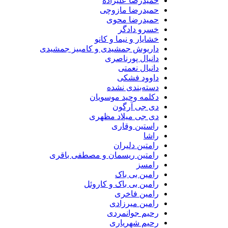
حمیدرضا علیزاده
حمیدرضا مازوچی
حمیدرضا محوی
خسرو دادگر
خشایار و نیما و کانو
داریوش جمشیدی و کامبیز جمشیدی
دانیال پورناصری
دانیال نعمتی
داوود فشکی
دسته‌بندی نشده
دکلمه وحید موسویان
دی جی آرگون
دی جی میلاد مظهری
راستین وقاری
راشا
رامتین دلیران
رامتین ریسمان و مصطفی باقری
رامسز
رامین بی باک
رامین بی باک و کاروئل
رامین فاخری
رامین میرزادی
رحیم جوانمردی
رحیم شهریاری