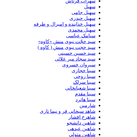
سهراب فرتاش
سهیل
سهیل جامی
سهیل حیدری
سهیل خدابنده و امیرال و طرفه
سهیل محمدی
سیامک عباسی
سید حجّت نبوی منش «کاوه»
سید حجت نبوی منش ( کاوه )
سید حسین حسینى
سید سجاد میر علائی
سیروان خسروی
سینا حجازی
سینا روحی
سینا سرلک
سینا شعبانخانی
سینا مقدم
سینا هاترد
شارمین
شاهد سبحانی فر و نیما تاری
شاهرخ افشار
شاهین دانشجو
شاهین عبدهی
شاهین متولی