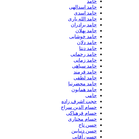
حامد
حامد اسدالهی
حامد اسدی
حامد الله یاری
حامد برادران
حامد پهلان
حامد خوشابی
حامد دلان
حامد دنتا
حامد رحمانی
حامد زمانی
حامد سیاهی
حامد فرمند
حامد لطفی
حامد محضرنیا
حامد همایون
حامی
حجت اشرف زاده
حسام الدین سراج
حسام فرهناکی
حسام مختاری
حسن تاج
حسن دنیابین
حسین آقایی