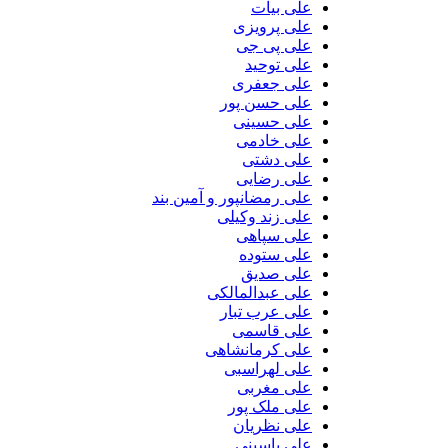
علی بیات
علی پرویزی
علی پی جی
علی توحید
علی جعفری
علی حسن پور
علی حسینی
علی خادمی
علی دشتی
علی رضایی
علی رمضانپور و آمین بند
علی زند وکیلی
علی سپاهی
علی ستوده
علی صدیق
علی عبدالمالکی
علی عرب تبار
علی قاسمی
علی کرمانشاهی
علی لهراسبی
علی مغربی
علی ملک پور
علی نظریان
علی یاسینی