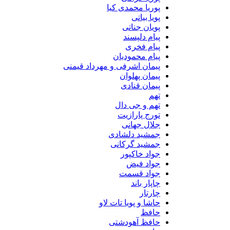
پوریا محمدی کیا
پویا بیاتی
پویان جناتی
پیام دلپسند
پیام فخری
پیام محمودیان
پیمان اشرفی و مهرداد قیمنی
پیمان پهلوان
پیمان قنادی
تهم
تهم و جی دال
تورج پارازیت
جلال جهانی
جمشید دلشادی
جمشید گرکانی
جواد خاکپور
جواد فیض
جواد قسمت
چاپار باند
چارتار
حاشا و پویا تات لاو
حافظ
حافظ آهودشتی