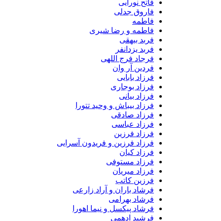
فاتح نورایی
فاروق جدلی
فاطمه
فاطمه و رضا شیری
فربد بیهقی
فربد یزدانفر
فرجاد فرج اللهی
فردین آر وان
فرزاد بابایی
فرزاد بوجاری
فرزاد بیانی
فرزاد بیباش و وحید تتورا
فرزاد صادقی
فرزاد عباسی
فرزاد فرزین
فرزاد فرزین و فریدون آسرایی
فرزاد کیان
فرزاد مستوفی
فرزاد میریان
فرزین کاتب
فرشاد باران و آراد زارعی
فرشاد بهرامی
فرشاد پیکسل و نیما اهورا
فرشید ادهمی