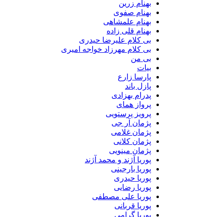
بهنام زرین
بهنام صفوی
بهنام علمشاهی
بهنام قلی زاده
بی کلام علیرضا حیدری
بی کلام مهرزاد خواجه امیری
بی من
بیات
پارسا زارع
پازل باند
پدرام بهزادی
پرواز همای
پرویز پرستویی
پژمان آر جی
پژمان غلامی
پژمان کلانی
پژمان مینویی
پوریا آژند و محمد آژند
پوریا بارجینی
پوریا حیدری
پوریا رضایی
پوریا علی مصطفی
پوریا قربانی
پوریا گرامی