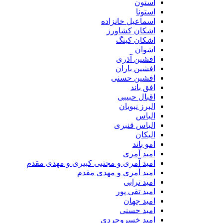
استون
استونا
اسماعیل خانزاده
اشکان کشاورز
اشکان کینگ
اشوان
افشین آذری
افشین باران
افشین حسنی
افق باند
اقبال حبیبی
البرز نبویان
الیاس
الیاس قنبرى
الیکان
امو باند
امید آمری
امید آمری و مجتبی کبیری و مهدى مقدم
امید آمری و مهدی مقدم
امید ترابی
امید تقی پور
امید جهان
امید حسنی
امید خسروجردی