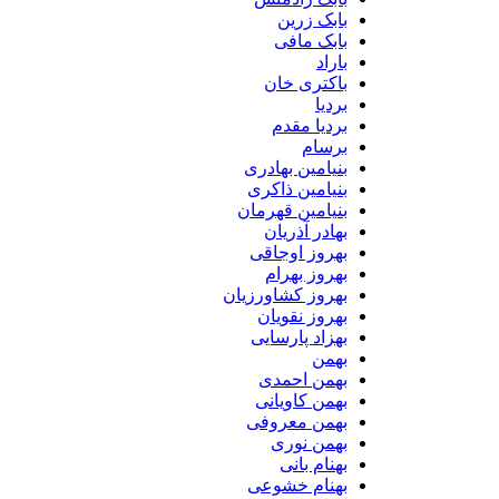
بابک زرین
بابک مافی
باراد
باکتری خان
بردیا
بردیا مقدم
برسام
بنیامین بهادری
بنیامین ذاکری
بنیامین قهرمان
بهادر آذریان
بهروز اوجاقی
بهروز بهرام
بهروز کشاورزیان
بهروز نقویان
بهزاد پارسایی
بهمن
بهمن احمدی
بهمن کاویانی
بهمن معروفی
بهمن نوری
بهنام بانی
بهنام خشوعی