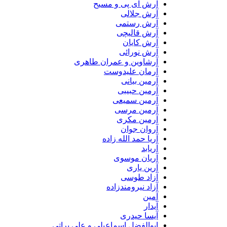
آرش ای پی و مسیح
آرش جلالی
آرش رستمی
آرش قالیچی
آرش کایان
آرش نورائی
آرشاوین و عمران طاهری
آرمان علیدوست
آرمین بیانی
آرمین حبیبی
آرمین سمیعی
آرمین مرسی
آرمین مکری
آروان جوان
آریا حمد الله زاده
آریابد
آریان موسوی
آرین یاری
آزاد طوسی
آزاد نیرومندزاده
آمین
آیدار
آیسا حیدری
ابوالفضل اسماعیلی و علی براتی