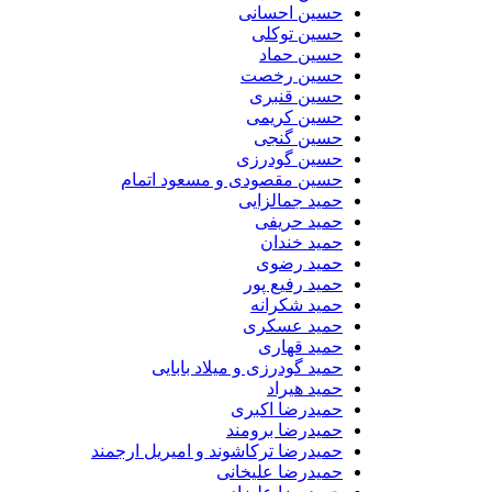
حسین احسانی
حسین توکلی
حسین حماد
حسین رخصت
حسین قنبری
حسین کریمی
حسین گنجی
حسین گودرزی
حسین مقصودی و مسعود اتمام
حمید جمالزایی
حمید حریفی
حمید خندان
حمید رضوی
حمید رفیع پور
حمید شکرانه
حمید عسکری
حمید قهاری
حمید گودرزی و میلاد بابایی
حمید هیراد
حمیدرضا اکبری
حمیدرضا برومند
حمیدرضا ترکاشوند و امیریل ارجمند
حمیدرضا علیخانی