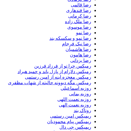
رضا قائمی
رضا قندهاری
رضا کرمانی
رضا ملک زاده
رضا موسوی
رضا نمو
رضا نمو و سکسکه بند
رضا نیک فرجام
رضا هاشمیان
رضا هامون
رضا یزدانی
رمیکس چرا تو از فرزاد فرزین
رمیکس دلارام از پازل باند و حمید هیراد
رمیکس معجزه اینه از امین رستمی
رمیکس مگه دیوونه حالیته از شهاب مظفری
روزبه اسماعیلی
روزبه بمانی
روزبه نعمت اللهی
روزبه نعمت الهی
روناک بند
ریمیکس امین رستمی
ریمیکس پیام محمودیان
ریمیکس جی دال