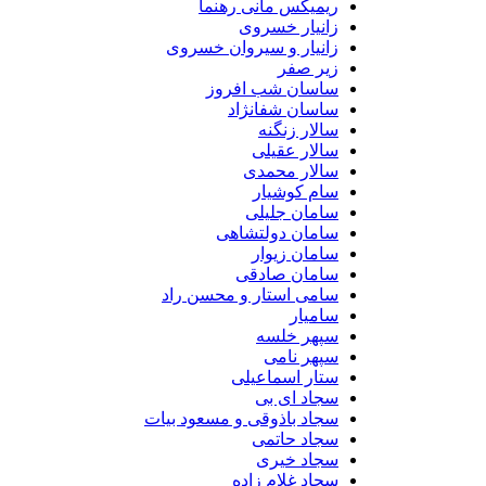
ریمیکس مانی رهنما
زانیار خسروی
زانیار و سیروان خسروی
زیر صفر
ساسان شب افروز
ساسان شفانژاد
سالار زنگنه
سالار عقیلی
سالار محمدی
سام کوشیار
سامان جلیلی
سامان دولتشاهی
سامان زیوار
سامان صادقی
سامی استار و محسن راد
سامیار
سپهر خلسه
سپهر نامی
ستار اسماعیلی
سجاد ای بی
سجاد باذوقی و مسعود بیات
سجاد حاتمی
سجاد خیری
سجاد غلام زاده