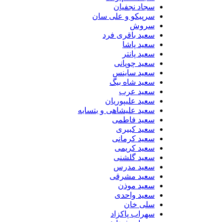
سجاد نجفیان
سرپیکو و علی سان
سروش
سعید باقری فرد
سعید پاشا
سعید پانتر
سعید چوپانی
سعید ساینس
سعید شاه بیگ
سعید عرب
سعید علیپوریان
سعید علیشاهی و بتسابه
سعید فاطمی
سعید کبیری
سعید کرمانی
سعید کریمی
سعید گلشنی
سعید مدرس
سعید مشرقی
سعید موذن
سعید واحدی
سلی خان
سهراب پاکزاد