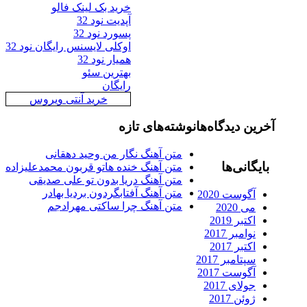
خرید بک لینک فالو
آپدیت نود 32
پسورد نود 32
اوکلی لایسنس رایگان نود 32
همیار نود 32
بهترین سئو
رایگان
خرید آنتی ویروس
رین دیدگاه‌ها
نوشته‌های تازه
متن آهنگ نگار من وحید دهقانی
ایگانی‌ها
متن آهنگ خنده هاتو قربون محمدعلیزاده
متن آهنگ دریا بدون تو علی صدیقی
متن آهنگ آفتابگردون بردیا بهادر
آگوست 2020
متن آهنگ چرا ساکتی مهرادجم
می 2020
اکتبر 2019
نوامبر 2017
اکتبر 2017
سپتامبر 2017
آگوست 2017
جولای 2017
ژوئن 2017