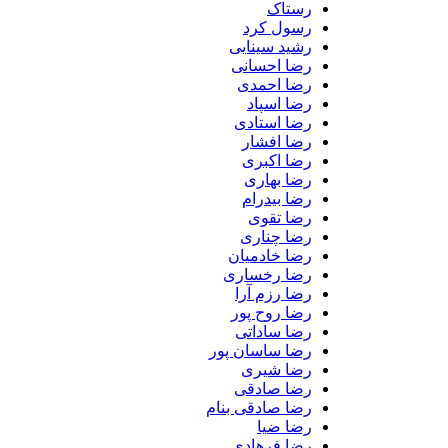
رستاک
رسول کرد
رشید سینایی
رضا احسانی
رضا احمدی
رضا اسپاد
رضا استادی
رضا افشار
رضا اکبری
رضا بهاری
رضا بیدرام
رضا تقوی
رضا چناری
رضا خادمیان
رضا رخساری
رضا رزم آرا
رضا روح پور
رضا ساداتی
رضا ساسان پور
رضا شیری
رضا صادقی
رضا صادقی بنام
رضا ضیا
رضا فرهادی