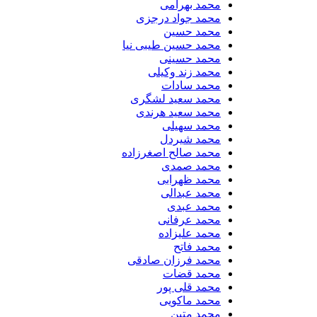
محمد بهرامی
محمد جواد درجزی
محمد حسین
محمد حسین طیبی نیا
محمد حسینی
محمد زند وکیلی
محمد سادات
محمد سعید لشگری
محمد سعید هرندی
محمد سهیلی
​محمد شیردل
محمد صالح اصغرزاده
محمد صمدی
محمد ظهرابی
محمد عبدالی
محمد عبدی
محمد عرفانی
محمد علیزاده
محمد فاتح
محمد فرزان صادقی
محمد قضات
محمد قلی پور
محمد ماکویی
محمد متین