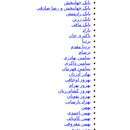
بابک جهانبخش
بابک جهانبخش و رضا صادقی
بابک رادمنش
بابک زرین
بابک مافی
باراد
باکتری خان
بردیا
بردیا مقدم
برسام
بنیامین بهادری
بنیامین ذاکری
بنیامین قهرمان
بهادر آذریان
بهروز اوجاقی
بهروز بهرام
بهروز کشاورزیان
بهروز نقویان
بهزاد پارسایی
بهمن
بهمن احمدی
بهمن کاویانی
بهمن معروفی
بهمن نوری