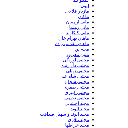
گمیلو بند
لیون
مازیار فلاحی
ماکان
مانی ارمغان
مانی رهنما
مانی کاکاوند
ماهان بهرام خان
ماهان مقدس زاده
مت-این
متین معزپور
مجتبی اورنگی
مجتبی دل زنده
مجتبی زینلی
مجتبی شاه علی
مجتبی شجاع
مجتبی صفری
مجتبی کبیری
مجتبی نجیمی
مجید اخشابی
مجید الوند‎
مجید الوند و سهیل صداقت
مجید باقری
مجید خراطها