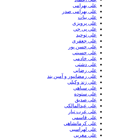
علی بهرامی
علی بهرامی صدر
علی بیات
علی پرویزی
علی پی جی
علی توحید
علی جعفری
علی حسن پور
علی حسینی
علی خادمی
علی دشتی
علی رضایی
علی رمضانپور و آمین بند
علی زند وکیلی
علی سپاهی
علی ستوده
علی صدیق
علی عبدالمالکی
علی عرب تبار
علی قاسمی
علی کرمانشاهی
علی لهراسبی
علی مغربی