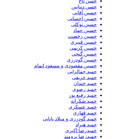
حسن تاج
حسن دنیابین
حسین آقایی
حسین احسانی
حسین توکلی
حسین حماد
حسین رخصت
حسین قنبری
حسین کریمی
حسین گنجی
حسین گودرزی
حسین مقصودی و مسعود اتمام
حمید جمالزایی
حمید حریفی
حمید خندان
حمید رضوی
حمید رفیع پور
حمید شکرانه
حمید عسکری
حمید قهاری
حمید گودرزی و میلاد بابایی
حمید هیراد
حمیدرضا اکبری
حمیدرضا برومند