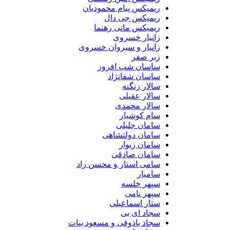
ریمیکس پیام محمودیان
ریمیکس جی دال
ریمیکس مانی رهنما
زانیار خسروی
زانیار و سیروان خسروی
زیر صفر
ساسان شب افروز
ساسان شفانژاد
سالار زنگنه
سالار عقیلی
سالار محمدی
سام کوشیار
سامان جلیلی
سامان دولتشاهی
سامان زیوار
سامان صادقی
سامی استار و محسن راد
سامیار
سپهر خلسه
سپهر نامی
ستار اسماعیلی
سجاد ای بی
سجاد باذوقی و مسعود بیات