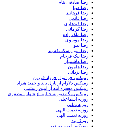
رضا صادقی بنام
رضا ضیا
رضا فرهادی
رضا قائمی
رضا قندهاری
رضا کرمانی
رضا ملک زاده
رضا موسوی
رضا نمو
رضا نمو و سکسکه بند
رضا نیک فرجام
رضا هاشمیان
رضا هامون
رضا یزدانی
رمیکس چرا تو از فرزاد فرزین
رمیکس دلارام از پازل باند و حمید هیراد
رمیکس معجزه اینه از امین رستمی
رمیکس مگه دیوونه حالیته از شهاب مظفری
روزبه اسماعیلی
روزبه بمانی
روزبه نعمت اللهی
روزبه نعمت الهی
روناک بند
ریمیکس امین رستمی