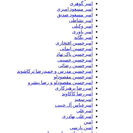
امیر گوهری
امیر مسعود امیری
امیر مسعود صدیق
امیر نشاطی
امیر وکیلی
امیر یاوری
امیر یگانه
امیرحسین افتخاری
امیرحسین ایمانی
امیرحسین پاک نهاد
امیرحسین حسینی
امیرحسین رضائی
امیرحسین مدرس و حمیدرضا ترکاشوند
امیرحسین مقصودلو
امیرحسین مقصودلو و رضا پیشرو
امیررضا پرهیزکاری
امیررضا کاکاوند
امیرسعید
امیرعباس آل حبیب
امیرعلی
امیرعلی بهادری
امین
امین پارسی