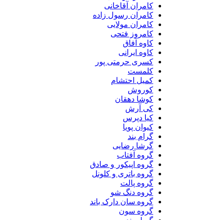
کامران آقاخانی
کامران رسول زاده
کامران مولایی
کامروز فتحی
کاوه آفاق
کاوه ایرانی
کسری حرمتی پور
کلمست
کمیل احتشام
کوروش
کوشا دهقان
کی آرش
کیا دپرس
کیوان پویا
گرام بند
گرشا رضایی
گروه آفتاب
گروه اپیکور و صادق
گروه باتری و کلونل
گروه پالت
گروه دنگ شو
گروه سان دارک باند
گروه سون