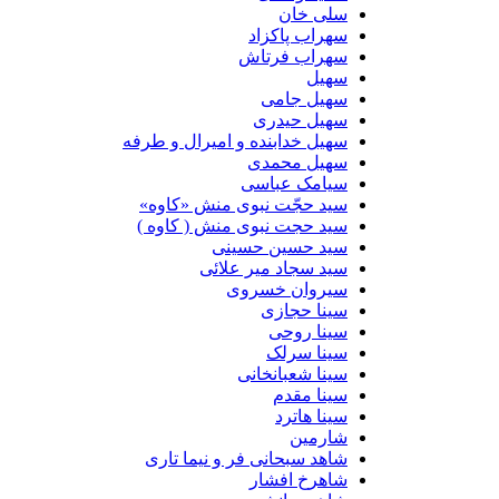
سلی خان
سهراب پاکزاد
سهراب فرتاش
سهیل
سهیل جامی
سهیل حیدری
سهیل خدابنده و امیرال و طرفه
سهیل محمدی
سیامک عباسی
سید حجّت نبوی منش «کاوه»
سید حجت نبوی منش ( کاوه )
سید حسین حسینى
سید سجاد میر علائی
سیروان خسروی
سینا حجازی
سینا روحی
سینا سرلک
سینا شعبانخانی
سینا مقدم
سینا هاترد
شارمین
شاهد سبحانی فر و نیما تاری
شاهرخ افشار