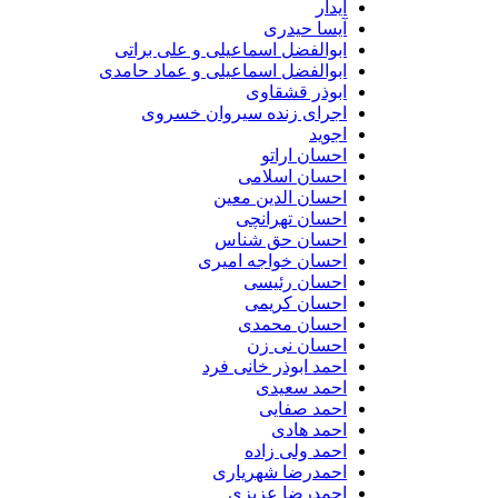
آیدار
آیسا حیدری
ابوالفضل اسماعیلی و علی براتی
ابوالفضل اسماعیلی و عماد حامدی
ابوذر قشقاوی
اجرای زنده سیروان خسروی
اجوید
احسان اراتو
احسان اسلامی
احسان الدین معین
احسان تهرانچی
احسان حق شناس
احسان خواجه امیری
احسان رئیسی
احسان کریمی
احسان محمدی
احسان نی زن
احمد ابوذر خانی فرد
احمد سعیدی
احمد صفایی
احمد هادی
احمد ولی زاده
احمدرضا شهریاری
احمدرضا عزیزی