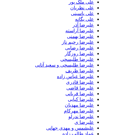
علی ملک پور
علی نظریان
علی یاسینی
علی یگانه
علیرضا آذر
علیرضا آراسته
علیرضا بهمنی
علیرضا رحیم ناز
علیرضا رضایی
علیرضا روزگار
علیرضا طلیسچی
علیرضا طلیسچی و سعید آتانی
علیرضا ظریف
علیرضا عباس زاده
علیرضا قادری
علیرضا قاضی
علیرضا قربانی
علیرضا کیایی
علیرضا مهدیان
علیرضا مهرکام
علیرضا ندرلو
علیرضا ی
علیشمس و مهدی جهانی
عماد طالب زاده