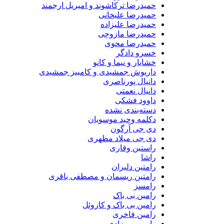
حمیدرضا ترکاشوند و امیریل ارجمند
حمیدرضا علیخانی
حمیدرضا علیزاده
حمیدرضا مازوچی
حمیدرضا محوی
خسرو دادگر
خشایار و نیما و کانو
داریوش جمشیدی و کامبیز جمشیدی
دانیال پورناصری
دانیال نعمتی
داوود فشکی
دسته‌بندی نشده
دکلمه وحید موسویان
دی جی آرگون
دی جی میلاد مظهری
راستین وقاری
راشا
رامتین دلیران
رامتین ریسمان و مصطفی باقری
رامسز
رامین بی باک
رامین بی باک و کاروئل
رامین فاخری
رامین میرزادی