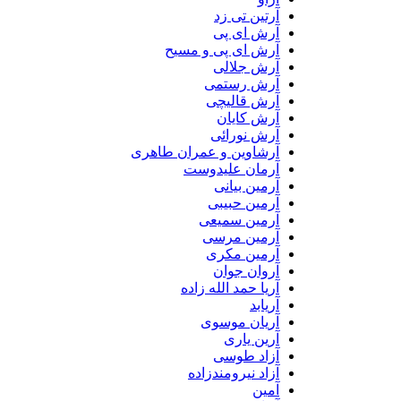
آرتین تی زد
آرش ای پی
آرش ای پی و مسیح
آرش جلالی
آرش رستمی
آرش قالیچی
آرش کایان
آرش نورائی
آرشاوین و عمران طاهری
آرمان علیدوست
آرمین بیانی
آرمین حبیبی
آرمین سمیعی
آرمین مرسی
آرمین مکری
آروان جوان
آریا حمد الله زاده
آریابد
آریان موسوی
آرین یاری
آزاد طوسی
آزاد نیرومندزاده
آمین