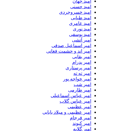
امید جهان
امید حسنی
امید خسروجردی
امید طبایی
امید عامری
امید نوری
امید یوسفی
امیر آتشی
امیر اسماعیل صدفی
امیر اند و حشمت فغانی
امیر بقایی
امیر پدرام
امیر پرستاری
امیر ته ته
امیر خواجه پور
امیر شب
امیر طارمی
امیر عباس اسماعیلی
امیر عباس گلاب
امیر عظیمی
امیر عظیمی و میلاد بابایی
امیر فرجام
امیر کیوند
امیر گلایه