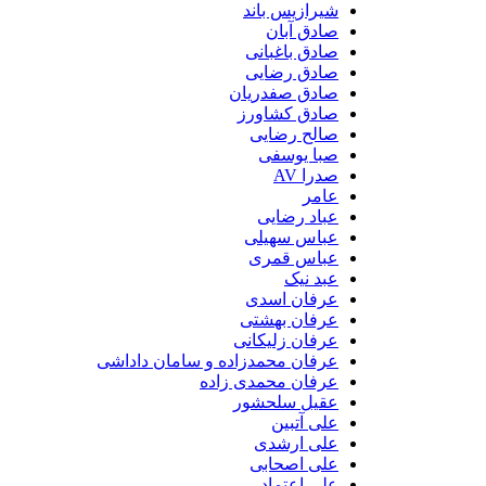
شیرازیس باند
صادق آبان
صادق باغبانی
صادق رضایی
صادق صفدریان
صادق کشاورز
صالح رضایی
صبا یوسفی
صدرا AV
عامر
عباد رضایی
عباس سهیلی
عباس قمری
عبد نیک
عرفان اسدی
عرفان بهشتی
عرفان زلیکانی
عرفان محمدزاده و سامان داداشی
عرفان محمدی زاده
عقیل سلحشور
علی آتبین
علی ارشدی
علی اصحابی
علی اعتماد