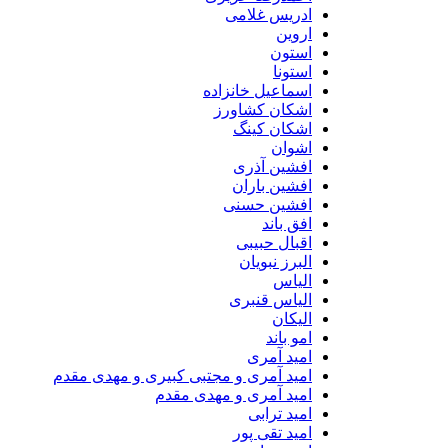
ادریس غلامی
اروین
استون
استونا
اسماعیل خانزاده
اشکان کشاورز
اشکان کینگ
اشوان
افشین آذری
افشین باران
افشین حسنی
افق باند
اقبال حبیبی
البرز نبویان
الیاس
الیاس قنبرى
الیکان
امو باند
امید آمری
امید آمری و مجتبی کبیری و مهدى مقدم
امید آمری و مهدی مقدم
امید ترابی
امید تقی پور