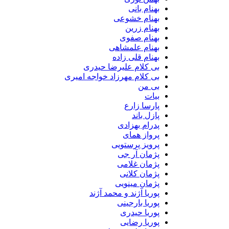
بهنام بانی
بهنام خشوعی
بهنام زرین
بهنام صفوی
بهنام علمشاهی
بهنام قلی زاده
بی کلام علیرضا حیدری
بی کلام مهرزاد خواجه امیری
بی من
بیات
پارسا زارع
پازل باند
پدرام بهزادی
پرواز همای
پرویز پرستویی
پژمان آر جی
پژمان غلامی
پژمان کلانی
پژمان مینویی
پوریا آژند و محمد آژند
پوریا بارجینی
پوریا حیدری
پوریا رضایی