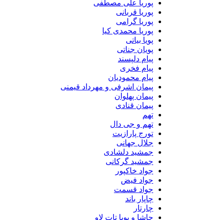
پوریا علی مصطفی
پوریا قربانی
پوریا گرامی
پوریا محمدی کیا
پویا بیاتی
پویان جناتی
پیام دلپسند
پیام فخری
پیام محمودیان
پیمان اشرفی و مهرداد قیمنی
پیمان پهلوان
پیمان قنادی
تهم
تهم و جی دال
تورج پارازیت
جلال جهانی
جمشید دلشادی
جمشید گرکانی
جواد خاکپور
جواد فیض
جواد قسمت
چاپار باند
چارتار
حاشا و پویا تات لاو