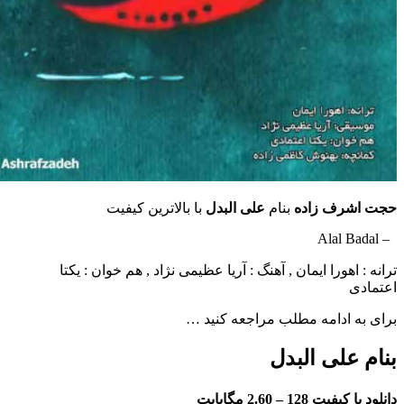
رف زاده
بنام
علی البدل
با بالاترین کیفیت
هورا ایمان , آهنگ : آریا عظیمی نژاد , هم خوان : یکتا
ادامه مطلب مراجعه کنید …
لی البدل
فیت 128 –
2.60 مگابایت