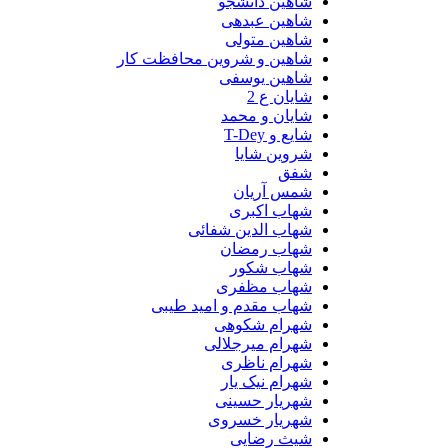
شاهین دانشجو
شاهین عبدهی
شاهین متولی
شاهین و شروین محافظت کار
شاهین یوسفی
شایان ع 2
شایان و محمد
شایع و T-Dey
شروین شایا
شفق
شمس آریان
شهاب اکبری
شهاب الدین شفائی
شهاب رمضان
شهاب شکور
شهاب مظفری
شهاب مقدم و امید طیبی
شهرام شکوهی
شهرام میرجلالی
شهرام ناظری
شهرام نیک یار
شهریار حسینی
شهریار خسروی
شیث رضایی