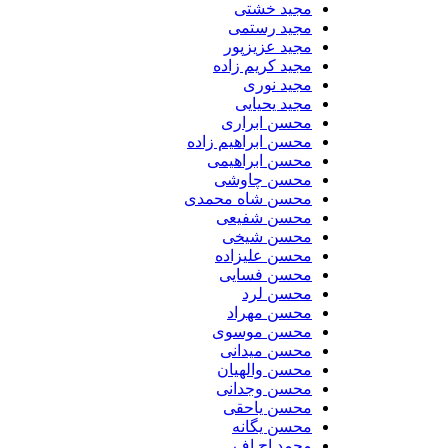
مجید خشتی
مجید رستمی
مجید عزیزپور
مجید کریم زاده
مجید نوری
مجید یحیایی
محسن ابراری
محسن ابراهیم زاده
محسن ابراهیمی
محسن چاوشی
محسن شاه محمدی
محسن شفیعی
محسن شیخی
محسن علیزاده
محسن فسایی
محسن لرد
محسن مهراد
محسن موسوی
محسن میدانی
محسن والهیان
محسن وجدانی
محسن یاحقی
محسن یگانه
محمد اچ اف