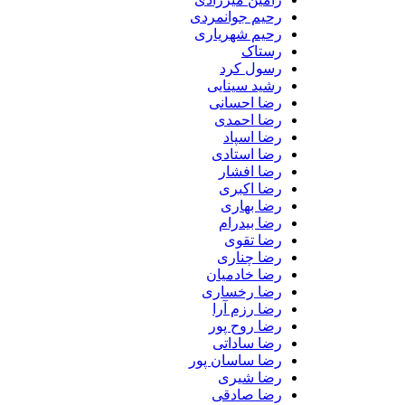
رحیم جوانمردی
رحیم شهریاری
رستاک
رسول کرد
رشید سینایی
رضا احسانی
رضا احمدی
رضا اسپاد
رضا استادی
رضا افشار
رضا اکبری
رضا بهاری
رضا بیدرام
رضا تقوی
رضا چناری
رضا خادمیان
رضا رخساری
رضا رزم آرا
رضا روح پور
رضا ساداتی
رضا ساسان پور
رضا شیری
رضا صادقی