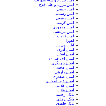
امین تیرزاد و سام سهراب
امین تیرزاد و علی فلاح
امین حبیبی
امین رستمی
امین رفیعی
امین کریمی
امین محمودی
امین مرعشی
امین ناریت
اهورا
ایلیا الهی یار
ایمان آذری
ایمان استار
ایمان اف جی ۱۰
ایمان جهانگری
ایمان حجت
ایمان زارعی
ایمان صفدری
ایمان عبدالله خانی
ایمان غلامی
ایمان فلاح
بابک ارجمند
بابک برهانی
بابک جاهدی