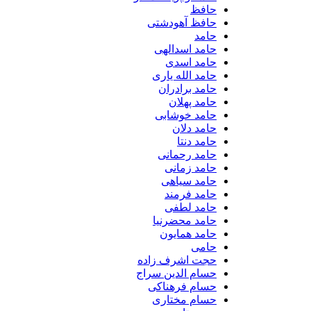
حافظ
حافظ آهودشتی
حامد
حامد اسدالهی
حامد اسدی
حامد الله یاری
حامد برادران
حامد پهلان
حامد خوشابی
حامد دلان
حامد دنتا
حامد رحمانی
حامد زمانی
حامد سیاهی
حامد فرمند
حامد لطفی
حامد محضرنیا
حامد همایون
حامی
حجت اشرف زاده
حسام الدین سراج
حسام فرهناکی
حسام مختاری