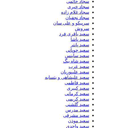
سجاد حاتمی
سجاد خیری
سجاد غلام زاده
سجاد نجفیان
سرپیکو و علی سان
سروش
سعید باقری فرد
سعید پاشا
سعید پانتر
سعید چوپانی
سعید ساینس
سعید شاه بیگ
سعید عرب
سعید علیپوریان
سعید علیشاهی و بتسابه
سعید فاطمی
سعید کبیری
سعید کرمانی
سعید کریمی
سعید گلشنی
سعید مدرس
سعید مشرقی
سعید موذن
سعید واحدی