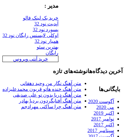
مدیر :
خرید بک لینک فالو
آپدیت نود 32
پسورد نود 32
اوکلی لایسنس رایگان نود 32
همیار نود 32
بهترین سئو
رایگان
خرید آنتی ویروس
رین دیدگاه‌ها
نوشته‌های تازه
متن آهنگ نگار من وحید دهقانی
ایگانی‌ها
متن آهنگ خنده هاتو قربون محمدعلیزاده
متن آهنگ دریا بدون تو علی صدیقی
متن آهنگ آفتابگردون بردیا بهادر
آگوست 2020
متن آهنگ چرا ساکتی مهرادجم
می 2020
اکتبر 2019
نوامبر 2017
اکتبر 2017
سپتامبر 2017
آگوست 2017