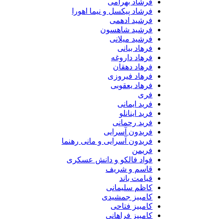
فرشاد بهرامی
فرشاد پیکسل و نیما اهورا
فرشید ادهمی
فرشید شاهسون
فرشید میلانی
فرهاد بیانی
فرهاد داروغه
فرهاد دهقان
فرهاد فیروزی
فرهاد یعقوبی
فری
فرید ایمانی
فرید اینانلو
فرید رحمانی
فریدون آسرایی
فریدون آسرایی و مانی رهنما
فریمن
فواد فالکو و دانش عسکری
قاسم و شریف
قیامت باند
کاظم سلیمانی
کامبیز جمشیدی
کامبیز فتاحی
کامبیز فراهانی