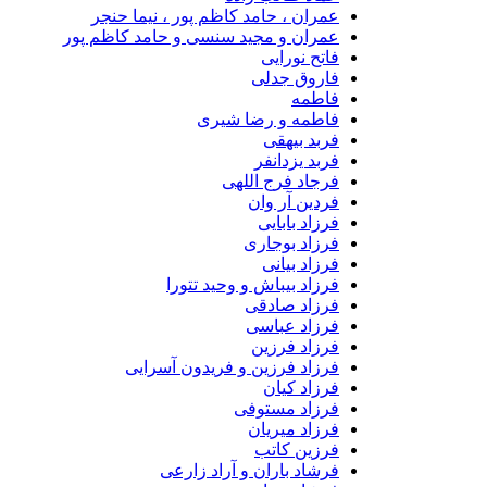
عمران ، حامد کاظم پور ، نیما حنجر
عمران و مجید سنسی و حامد کاظم پور
فاتح نورایی
فاروق جدلی
فاطمه
فاطمه و رضا شیری
فربد بیهقی
فربد یزدانفر
فرجاد فرج اللهی
فردین آر وان
فرزاد بابایی
فرزاد بوجاری
فرزاد بیانی
فرزاد بیباش و وحید تتورا
فرزاد صادقی
فرزاد عباسی
فرزاد فرزین
فرزاد فرزین و فریدون آسرایی
فرزاد کیان
فرزاد مستوفی
فرزاد میریان
فرزین کاتب
فرشاد باران و آراد زارعی