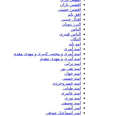
افشین باران
افشین حسنی
افق باند
اقبال حبیبی
البرز نبویان
الیاس
الیاس قنبرى
الیکان
امو باند
امید آمری
امید آمری و مجتبی کبیری و مهدى مقدم
امید آمری و مهدی مقدم
امید ترابی
امید تقی پور
امید جهان
امید حسنی
امید خسروجردی
امید طبایی
امید عامری
امید نوری
امید یوسفی
امیر آتشی
امیر اسماعیل صدفی