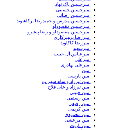
امیرحسین پاک نهاد
امیرحسین حسینی
امیرحسین رضائی
امیرحسین مدرس و حمیدرضا ترکاشوند
امیرحسین مقصودلو
امیرحسین مقصودلو و رضا پیشرو
امیررضا پرهیزکاری
امیررضا کاکاوند
امیرسعید
امیرعباس آل حبیب
امیرعلی
امیرعلی بهادری
امین
امین پارسی
امین تیرزاد و سام سهراب
امین تیرزاد و علی فلاح
امین حبیبی
امین رستمی
امین رفیعی
امین کریمی
امین محمودی
امین مرعشی
امین ناریت