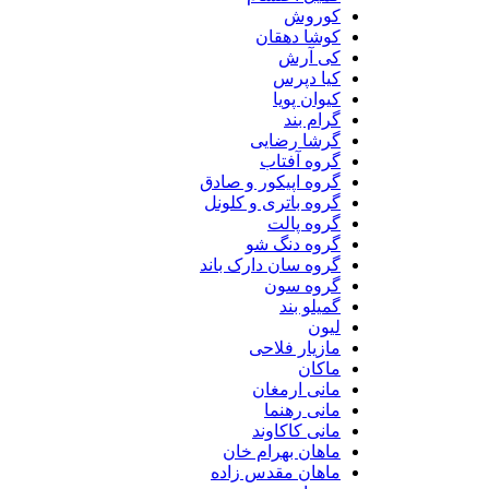
کوروش
کوشا دهقان
کی آرش
کیا دپرس
کیوان پویا
گرام بند
گرشا رضایی
گروه آفتاب
گروه اپیکور و صادق
گروه باتری و کلونل
گروه پالت
گروه دنگ شو
گروه سان دارک باند
گروه سون
گمیلو بند
لیون
مازیار فلاحی
ماکان
مانی ارمغان
مانی رهنما
مانی کاکاوند
ماهان بهرام خان
ماهان مقدس زاده