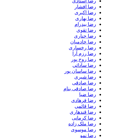
رضا استادی
رضا افشار
رضا اکبری
رضا بهاری
رضا بیدرام
رضا تقوی
رضا چناری
رضا خادمیان
رضا رخساری
رضا رزم آرا
رضا روح پور
رضا ساداتی
رضا ساسان پور
رضا شیری
رضا صادقی
رضا صادقی بنام
رضا ضیا
رضا فرهادی
رضا قائمی
رضا قندهاری
رضا کرمانی
رضا ملک زاده
رضا موسوی
رضا نمو