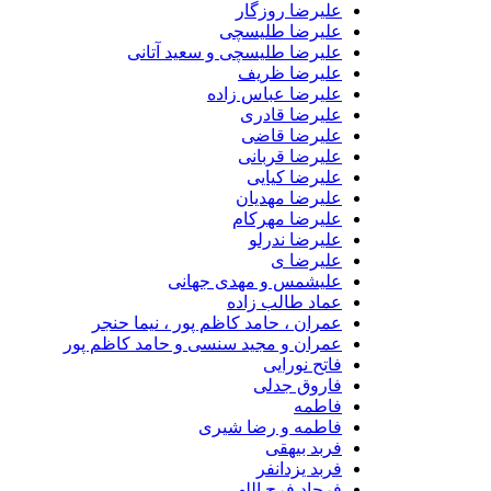
علیرضا روزگار
علیرضا طلیسچی
علیرضا طلیسچی و سعید آتانی
علیرضا ظریف
علیرضا عباس زاده
علیرضا قادری
علیرضا قاضی
علیرضا قربانی
علیرضا کیایی
علیرضا مهدیان
علیرضا مهرکام
علیرضا ندرلو
علیرضا ی
علیشمس و مهدی جهانی
عماد طالب زاده
عمران ، حامد کاظم پور ، نیما حنجر
عمران و مجید سنسی و حامد کاظم پور
فاتح نورایی
فاروق جدلی
فاطمه
فاطمه و رضا شیری
فربد بیهقی
فربد یزدانفر
فرجاد فرج اللهی