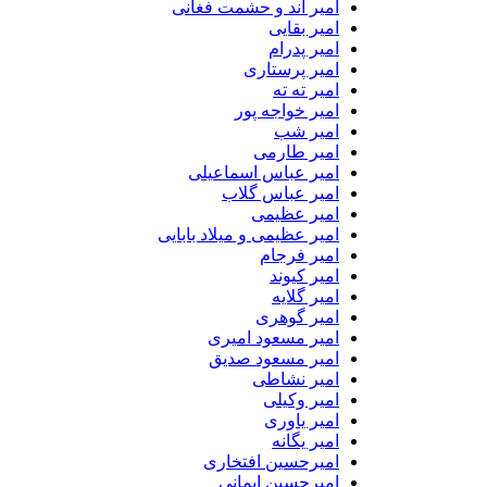
امیر اند و حشمت فغانی
امیر بقایی
امیر پدرام
امیر پرستاری
امیر ته ته
امیر خواجه پور
امیر شب
امیر طارمی
امیر عباس اسماعیلی
امیر عباس گلاب
امیر عظیمی
امیر عظیمی و میلاد بابایی
امیر فرجام
امیر کیوند
امیر گلایه
امیر گوهری
امیر مسعود امیری
امیر مسعود صدیق
امیر نشاطی
امیر وکیلی
امیر یاوری
امیر یگانه
امیرحسین افتخاری
امیرحسین ایمانی