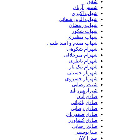
شفق
شمس آریان
شهاب اکبری
شهاب الدین شفائی
شهاب رمضان
شهاب شکور
شهاب مظفری
شهاب مقدم و امید طیبی
شهرام شکوهی
شهرام میرجلالی
شهرام ناظری
شهرام نیک یار
شهریار حسینی
شهریار خسروی
شیث رضایی
شیرازیس باند
صادق آبان
صادق باغبانی
صادق رضایی
صادق صفدریان
صادق کشاورز
صالح رضایی
صبا یوسفی
صدرا AV