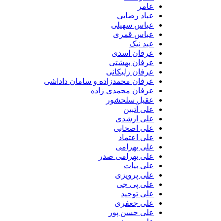
عامر
عباد رضایی
عباس سهیلی
عباس قمری
عبد نیک
عرفان اسدی
عرفان بهشتی
عرفان زلیکانی
عرفان محمدزاده و سامان داداشی
عرفان محمدی زاده
عقیل سلحشور
علی آتبین
علی ارشدی
علی اصحابی
علی اعتماد
علی بهرامی
علی بهرامی صدر
علی بیات
علی پرویزی
علی پی جی
علی توحید
علی جعفری
علی حسن پور