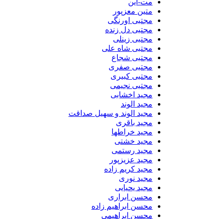
مت-این
متین معزپور
مجتبی اورنگی
مجتبی دل زنده
مجتبی زینلی
مجتبی شاه علی
مجتبی شجاع
مجتبی صفری
مجتبی کبیری
مجتبی نجیمی
مجید اخشابی
مجید الوند‎
مجید الوند و سهیل صداقت
مجید باقری
مجید خراطها
مجید خشتی
مجید رستمی
مجید عزیزپور
مجید کریم زاده
مجید نوری
مجید یحیایی
محسن ابراری
محسن ابراهیم زاده
محسن ابراهیمی