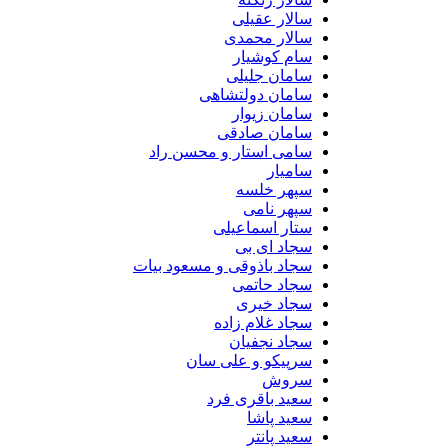
سالار عقیلی
سالار محمدی
سام کوشیار
سامان جلیلی
سامان دولتشاهی
سامان زیوار
سامان صادقی
سامی استار و محسن راد
سامیار
سپهر خلسه
سپهر نامی
ستار اسماعیلی
سجاد ای بی
سجاد باذوقی و مسعود بیات
سجاد حاتمی
سجاد خیری
سجاد غلام زاده
سجاد نجفیان
سرپیکو و علی سان
سروش
سعید باقری فرد
سعید پاشا
سعید پانتر