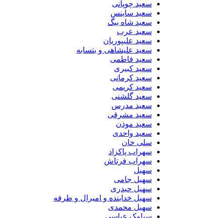
سعید چوپانی
سعید ساینس
سعید شاه بیگ
سعید عرب
سعید علیپوریان
سعید علیشاهی و بتسابه
سعید فاطمی
سعید کبیری
سعید کرمانی
سعید کریمی
سعید گلشنی
سعید مدرس
سعید مشرقی
سعید موذن
سعید واحدی
سلی خان
سهراب پاکزاد
سهراب فرتاش
سهیل
سهیل جامی
سهیل حیدری
سهیل خدابنده و امیرال و طرفه
سهیل محمدی
سیامک عباسی