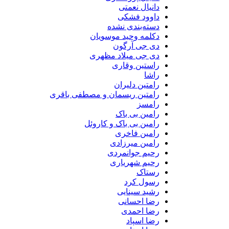
دانیال نعمتی
داوود فشکی
دسته‌بندی نشده
دکلمه وحید موسویان
دی جی آرگون
دی جی میلاد مظهری
راستین وقاری
راشا
رامتین دلیران
رامتین ریسمان و مصطفی باقری
رامسز
رامین بی باک
رامین بی باک و کاروئل
رامین فاخری
رامین میرزادی
رحیم جوانمردی
رحیم شهریاری
رستاک
رسول کرد
رشید سینایی
رضا احسانی
رضا احمدی
رضا اسپاد