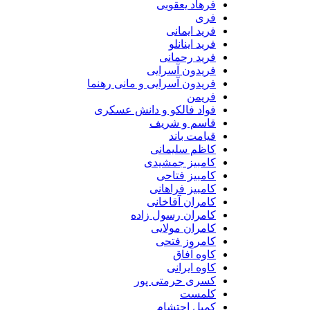
فرهاد یعقوبی
فری
فرید ایمانی
فرید اینانلو
فرید رحمانی
فریدون آسرایی
فریدون آسرایی و مانی رهنما
فریمن
فواد فالکو و دانش عسکری
قاسم و شریف
قیامت باند
کاظم سلیمانی
کامبیز جمشیدی
کامبیز فتاحی
کامبیز فراهانی
کامران آقاخانی
کامران رسول زاده
کامران مولایی
کامروز فتحی
کاوه آفاق
کاوه ایرانی
کسری حرمتی پور
کلمست
کمیل احتشام