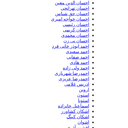
احسان الدین معین
احسان تهرانچی
احسان حق شناس
احسان خواجه امیری
احسان رئیسی
احسان کریمی
احسان محمدی
احسان نی زن
احمد ابوذر خانی فرد
احمد سعیدی
احمد صفایی
احمد هادی
احمد ولی زاده
احمدرضا شهریاری
احمدرضا عزیزی
ادریس غلامی
اروین
استون
استونا
اسماعیل خانزاده
اشکان کشاورز
اشکان کینگ
اشوان
افشین آذری