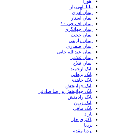
اهورا
ایلیا الهی یار
ایمان آذری
ایمان استار
ایمان اف جی ۱۰
ایمان جهانگری
ایمان حجت
ایمان زارعی
ایمان صفدری
ایمان عبدالله خانی
ایمان غلامی
ایمان فلاح
بابک ارجمند
بابک برهانی
بابک جاهدی
بابک جهانبخش
بابک جهانبخش و رضا صادقی
بابک رادمنش
بابک زرین
بابک مافی
باراد
باکتری خان
بردیا
بردیا مقدم