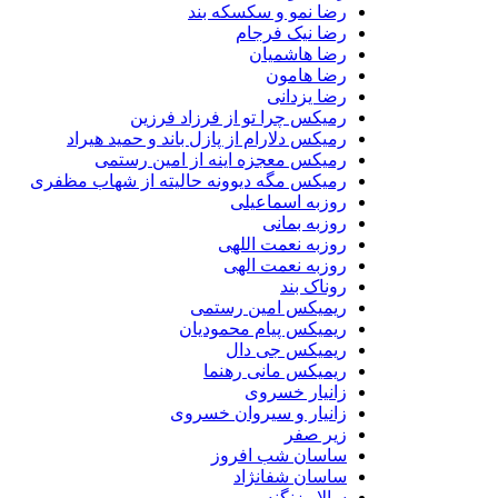
رضا نمو و سکسکه بند
رضا نیک فرجام
رضا هاشمیان
رضا هامون
رضا یزدانی
رمیکس چرا تو از فرزاد فرزین
رمیکس دلارام از پازل باند و حمید هیراد
رمیکس معجزه اینه از امین رستمی
رمیکس مگه دیوونه حالیته از شهاب مظفری
روزبه اسماعیلی
روزبه بمانی
روزبه نعمت اللهی
روزبه نعمت الهی
روناک بند
ریمیکس امین رستمی
ریمیکس پیام محمودیان
ریمیکس جی دال
ریمیکس مانی رهنما
زانیار خسروی
زانیار و سیروان خسروی
زیر صفر
ساسان شب افروز
ساسان شفانژاد
سالار زنگنه