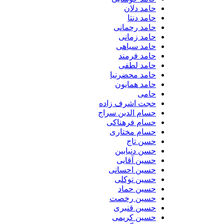
حامد دلان
حامد دنتا
حامد رحمانی
حامد زمانی
حامد سیاهی
حامد فرمند
حامد لطفی
حامد محضرنیا
حامد همایون
حامی
حجت اشرف زاده
حسام الدین سراج
حسام فرهناکی
حسام مختاری
حسن تاج
حسن دنیابین
حسین آقایی
حسین احسانی
حسین توکلی
حسین حماد
حسین رخصت
حسین قنبری
حسین کریمی