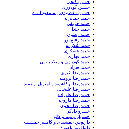
حسین گنجی
حسین گودرزی
حسین مقصودی و مسعود اتمام
حمید جمالزایی
حمید حریفی
حمید خندان
حمید رضوی
حمید رفیع پور
حمید شکرانه
حمید عسکری
حمید قهاری
حمید گودرزی و میلاد بابایی
حمید هیراد
حمیدرضا اکبری
حمیدرضا برومند
حمیدرضا ترکاشوند و امیریل ارجمند
حمیدرضا علیخانی
حمیدرضا علیزاده
حمیدرضا مازوچی
حمیدرضا محوی
خسرو دادگر
خشایار و نیما و کانو
داریوش جمشیدی و کامبیز جمشیدی
دانیال پورناصری