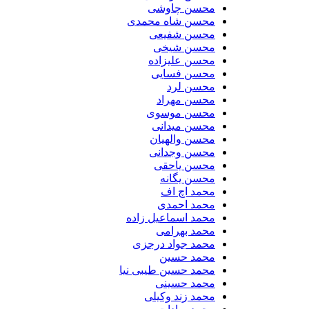
محسن چاوشی
محسن شاه محمدی
محسن شفیعی
محسن شیخی
محسن علیزاده
محسن فسایی
محسن لرد
محسن مهراد
محسن موسوی
محسن میدانی
محسن والهیان
محسن وجدانی
محسن یاحقی
محسن یگانه
محمد اچ اف
محمد احمدی
محمد اسماعیل زاده
محمد بهرامی
محمد جواد درجزی
محمد حسین
محمد حسین طیبی نیا
محمد حسینی
محمد زند وکیلی