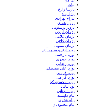
بی من
بیات
پارسا زارع
پازل باند
پدرام بهزادی
پرواز همای
پرویز پرستویی
پژمان آر جی
پژمان غلامی
پژمان کلانی
پژمان مینویی
پوریا آژند و محمد آژند
پوریا بارجینی
پوریا حیدری
پوریا رضایی
پوریا علی مصطفی
پوریا قربانی
پوریا گرامی
پوریا محمدی کیا
پویا بیاتی
پویان جناتی
پیام دلپسند
پیام فخری
پیام محمودیان