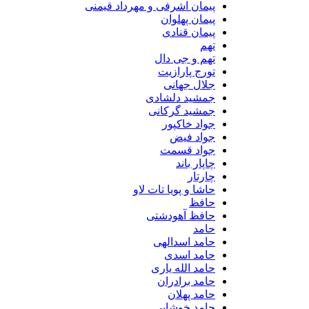
پیمان اشرفی و مهرداد قیمنی
پیمان پهلوان
پیمان قنادی
تهم
تهم و جی دال
تورج پارازیت
جلال جهانی
جمشید دلشادی
جمشید گرکانی
جواد خاکپور
جواد فیض
جواد قسمت
چاپار باند
چارتار
حاشا و پویا تات لاو
حافظ
حافظ آهودشتی
حامد
حامد اسدالهی
حامد اسدی
حامد الله یاری
حامد برادران
حامد پهلان
حامد خوشابی