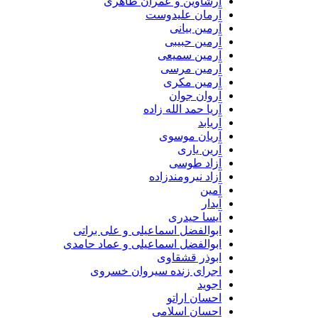
آرشاوین و عمران طاهری
آرمان علیدوست
آرمین بیانی
آرمین حبیبی
آرمین سمیعی
آرمین مرسی
آرمین مکری
آروان جوان
آریا حمد الله زاده
آریابد
آریان موسوی
آرین یاری
آزاد طوسی
آزاد نیرومندزاده
آمین
آیدار
آیسا حیدری
ابوالفضل اسماعیلی و علی براتی
ابوالفضل اسماعیلی و عماد حامدی
ابوذر قشقاوی
اجرای زنده سیروان خسروی
اجوید
احسان اراتو
احسان اسلامی