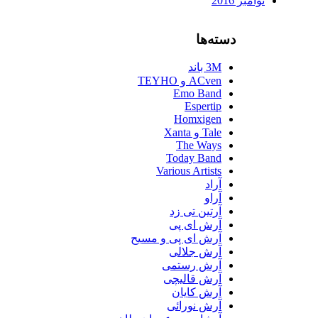
نوامبر 2016
دسته‌ها
3M باند
ACven و TEYHO
Emo Band
Espertip
Homxigen
Tale و Xanta
The Ways
Today Band
Various Artists
آراد
آراو
آرتین تی زد
آرش ای پی
آرش ای پی و مسیح
آرش جلالی
آرش رستمی
آرش قالیچی
آرش کایان
آرش نورائی