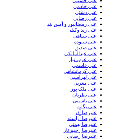
علی حسینی
علی خادمی
علی دشتی
علی رضایی
علی رمضانپور و آمین بند
علی زند وکیلی
علی سپاهی
علی ستوده
علی صدیق
علی عبدالمالکی
علی عرب تبار
علی قاسمی
علی کرمانشاهی
علی لهراسبی
علی مغربی
علی ملک پور
علی نظریان
علی یاسینی
علی یگانه
علیرضا آذر
علیرضا آراسته
علیرضا بهمنی
علیرضا رحیم ناز
علیرضا رضایی