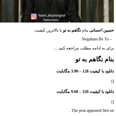
سانی
بنام
نگاهم به تو
با بالاترین کیفیت
ادامه مطلب مراجعه کنید …
گاهم به تو
فیت 128 –
3.90 مگابایت
فیت 320 –
9.60 مگابایت
The post appeared f