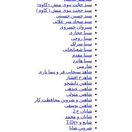
سید حجّت نبوی منش «کاوه»
سید حجت نبوی منش ( کاوه )
سید حسین حسینى
سید سجاد میر علائی
سیروان خسروی
سینا حجازی
سینا روحی
سینا سرلک
سینا شعبانخانی
سینا مقدم
سینا هاترد
شارمین
شاهد سبحانی فر و نیما تاری
شاهرخ افشار
شاهین دانشجو
شاهین عبدهی
شاهین متولی
شاهین و شروین محافظت کار
شاهین یوسفی
شایان ع 2
شایان و محمد
شایع و T-Dey
شروین شایا