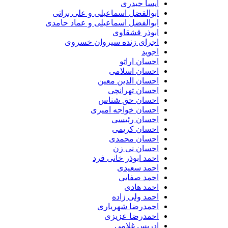
آیسا حیدری
ابوالفضل اسماعیلی و علی براتی
ابوالفضل اسماعیلی و عماد حامدی
ابوذر قشقاوی
اجرای زنده سیروان خسروی
اجوید
احسان اراتو
احسان اسلامی
احسان الدین معین
احسان تهرانچی
احسان حق شناس
احسان خواجه امیری
احسان رئیسی
احسان کریمی
احسان محمدی
احسان نی زن
احمد ابوذر خانی فرد
احمد سعیدی
احمد صفایی
احمد هادی
احمد ولی زاده
احمدرضا شهریاری
احمدرضا عزیزی
ادریس غلامی