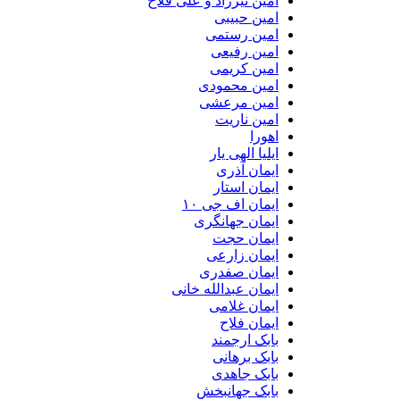
امین تیرزاد و علی فلاح
امین حبیبی
امین رستمی
امین رفیعی
امین کریمی
امین محمودی
امین مرعشی
امین ناریت
اهورا
ایلیا الهی یار
ایمان آذری
ایمان استار
ایمان اف جی ۱۰
ایمان جهانگری
ایمان حجت
ایمان زارعی
ایمان صفدری
ایمان عبدالله خانی
ایمان غلامی
ایمان فلاح
بابک ارجمند
بابک برهانی
بابک جاهدی
بابک جهانبخش