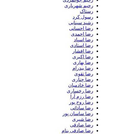
رحیم شهریاری
رستاک
رسول کرد
رشید سینایی
رضا احسانی
رضا احمدی
رضا اسپاد
رضا استادی
رضا افشار
رضا اکبری
رضا بهاری
رضا بیدرام
رضا تقوی
رضا چناری
رضا خادمیان
رضا رخساری
رضا رزم آرا
رضا روح پور
رضا ساداتی
رضا ساسان پور
رضا شیری
رضا صادقی
رضا صادقی بنام