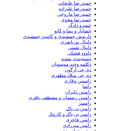
حمیدرضا علیخانی
حمیدرضا علیزاده
حمیدرضا مازوچی
حمیدرضا محوی
خسرو دادگر
خشایار و نیما و کانو
داریوش جمشیدی و کامبیز جمشیدی
دانیال پورناصری
دانیال نعمتی
داوود فشکی
دسته‌بندی نشده
دکلمه وحید موسویان
دی جی آرگون
دی جی میلاد مظهری
راستین وقاری
راشا
رامتین دلیران
رامتین ریسمان و مصطفی باقری
رامسز
رامین بی باک
رامین بی باک و کاروئل
رامین فاخری
رامین میرزادی
رحیم جوانمردی