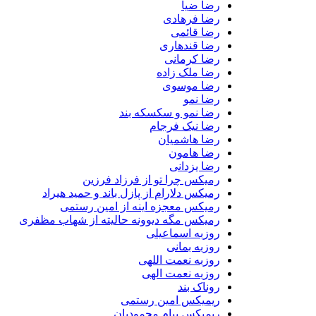
رضا ضیا
رضا فرهادی
رضا قائمی
رضا قندهاری
رضا کرمانی
رضا ملک زاده
رضا موسوی
رضا نمو
رضا نمو و سکسکه بند
رضا نیک فرجام
رضا هاشمیان
رضا هامون
رضا یزدانی
رمیکس چرا تو از فرزاد فرزین
رمیکس دلارام از پازل باند و حمید هیراد
رمیکس معجزه اینه از امین رستمی
رمیکس مگه دیوونه حالیته از شهاب مظفری
روزبه اسماعیلی
روزبه بمانی
روزبه نعمت اللهی
روزبه نعمت الهی
روناک بند
ریمیکس امین رستمی
ریمیکس پیام محمودیان