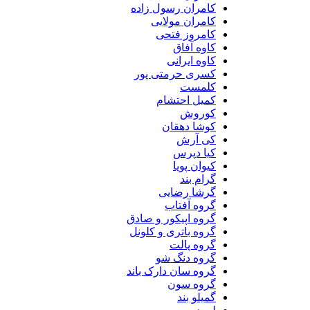
کامران رسول زاده
کامران مولایی
کامروز فتحی
کاوه آفاق
کاوه ایرانی
کسری حرمتی پور
کلمست
کمیل احتشام
کوروش
کوشا دهقان
کی آرش
کیا دپرس
کیوان پویا
گرام بند
گرشا رضایی
گروه آفتاب
گروه اپیکور و صادق
گروه باتری و کلونل
گروه پالت
گروه دنگ شو
گروه سان دارک باند
گروه سون
گمیلو بند