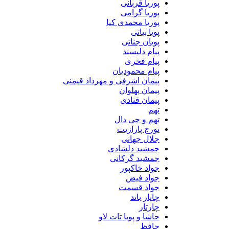
پوریا قربانی
پوریا گرامی
پوریا محمدی کیا
پویا بیاتی
پویان جناتی
پیام دلپسند
پیام فخری
پیام محمودیان
پیمان اشرفی و مهرداد قیمنی
پیمان پهلوان
پیمان قنادی
تهم
تهم و جی دال
تورج پارازیت
جلال جهانی
جمشید دلشادی
جمشید گرکانی
جواد خاکپور
جواد فیض
جواد قسمت
چاپار باند
چارتار
حاشا و پویا تات لاو
حافظ