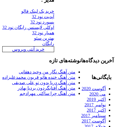
خرید بک لینک فالو
آپدیت نود 32
پسورد نود 32
اوکلی لایسنس رایگان نود 32
همیار نود 32
بهترین سئو
رایگان
خرید آنتی ویروس
رین دیدگاه‌ها
نوشته‌های تازه
متن آهنگ نگار من وحید دهقانی
ایگانی‌ها
متن آهنگ خنده هاتو قربون محمدعلیزاده
متن آهنگ دریا بدون تو علی صدیقی
متن آهنگ آفتابگردون بردیا بهادر
آگوست 2020
متن آهنگ چرا ساکتی مهرادجم
می 2020
اکتبر 2019
نوامبر 2017
اکتبر 2017
سپتامبر 2017
آگوست 2017
جولای 2017