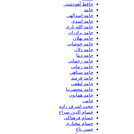
حافظ آهودشتی
حامد
حامد اسدالهی
حامد اسدی
حامد الله یاری
حامد برادران
حامد پهلان
حامد خوشابی
حامد دلان
حامد دنتا
حامد رحمانی
حامد زمانی
حامد سیاهی
حامد فرمند
حامد لطفی
حامد محضرنیا
حامد همایون
حامی
حجت اشرف زاده
حسام الدین سراج
حسام فرهناکی
حسام مختاری
حسن تاج