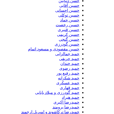
حسن دنیابین
حسین آقایی
حسین احسانی
حسین توکلی
حسین حماد
حسین رخصت
حسین قنبری
حسین کریمی
حسین گنجی
حسین گودرزی
حسین مقصودی و مسعود اتمام
حمید جمالزایی
حمید حریفی
حمید خندان
حمید رضوی
حمید رفیع پور
حمید شکرانه
حمید عسکری
حمید قهاری
حمید گودرزی و میلاد بابایی
حمید هیراد
حمیدرضا اکبری
حمیدرضا برومند
حمیدرضا ترکاشوند و امیریل ارجمند