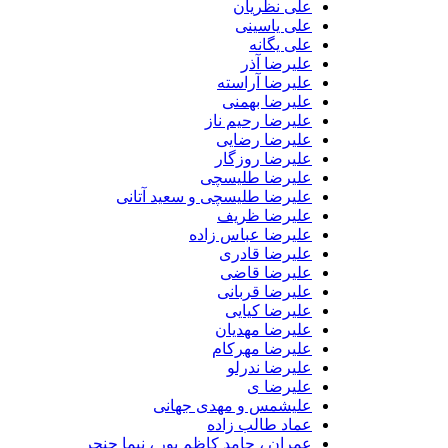
علی نظریان
علی یاسینی
علی یگانه
علیرضا آذر
علیرضا آراسته
علیرضا بهمنی
علیرضا رحیم ناز
علیرضا رضایی
علیرضا روزگار
علیرضا طلیسچی
علیرضا طلیسچی و سعید آتانی
علیرضا ظریف
علیرضا عباس زاده
علیرضا قادری
علیرضا قاضی
علیرضا قربانی
علیرضا کیایی
علیرضا مهدیان
علیرضا مهرکام
علیرضا ندرلو
علیرضا ی
علیشمس و مهدی جهانی
عماد طالب زاده
عمران ، حامد کاظم پور ، نیما حنجر