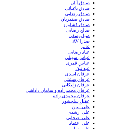
صادق آبان
صادق باغبانی
صادق رضایی
صادق صفدریان
صادق کشاورز
صالح رضایی
صبا یوسفی
صدرا AV
عامر
عباد رضایی
عباس سهیلی
عباس قمری
عبد نیک
عرفان اسدی
عرفان بهشتی
عرفان زلیکانی
عرفان محمدزاده و سامان داداشی
عرفان محمدی زاده
عقیل سلحشور
علی آتبین
علی ارشدی
علی اصحابی
علی اعتماد
علی بهرامی