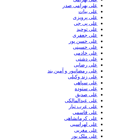
علی بهرامی صدر
علی بیات
علی پرویزی
علی پی جی
علی توحید
علی جعفری
علی حسن پور
علی حسینی
علی خادمی
علی دشتی
علی رضایی
علی رمضانپور و آمین بند
علی زند وکیلی
علی سپاهی
علی ستوده
علی صدیق
علی عبدالمالکی
علی عرب تبار
علی قاسمی
علی کرمانشاهی
علی لهراسبی
علی مغربی
علی ملک پور