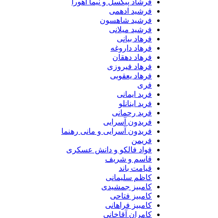
فرشاد پیکسل و نیما اهورا
فرشید ادهمی
فرشید شاهسون
فرشید میلانی
فرهاد بیانی
فرهاد داروغه
فرهاد دهقان
فرهاد فیروزی
فرهاد یعقوبی
فری
فرید ایمانی
فرید اینانلو
فرید رحمانی
فریدون آسرایی
فریدون آسرایی و مانی رهنما
فریمن
فواد فالکو و دانش عسکری
قاسم و شریف
قیامت باند
کاظم سلیمانی
کامبیز جمشیدی
کامبیز فتاحی
کامبیز فراهانی
کامران آقاخانی