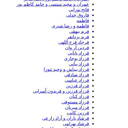
عمران و مجید سنسی و حامد کاظم پور
فاتح نورایی
فاروق جدلی
فاطمه
فاطمه و رضا شیری
فربد بیهقی
فربد یزدانفر
فرجاد فرج اللهی
فردین آر وان
فرزاد بابایی
فرزاد بوجاری
فرزاد بیانی
فرزاد بیباش و وحید تتورا
فرزاد صادقی
فرزاد عباسی
فرزاد فرزین
فرزاد فرزین و فریدون آسرایی
فرزاد کیان
فرزاد مستوفی
فرزاد میریان
فرزین کاتب
فرشاد باران و آراد زارعی
فرشاد بهرامی