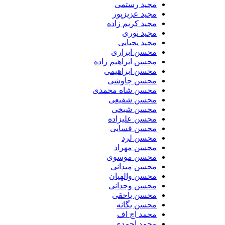
مجید رستمی
مجید عزیزپور
مجید کریم زاده
مجید نوری
مجید یحیایی
محسن ابراری
محسن ابراهیم زاده
محسن ابراهیمی
محسن چاوشی
محسن شاه محمدی
محسن شفیعی
محسن شیخی
محسن علیزاده
محسن فسایی
محسن لرد
محسن مهراد
محسن موسوی
محسن میدانی
محسن والهیان
محسن وجدانی
محسن یاحقی
محسن یگانه
محمد اچ اف
محمد احمدی