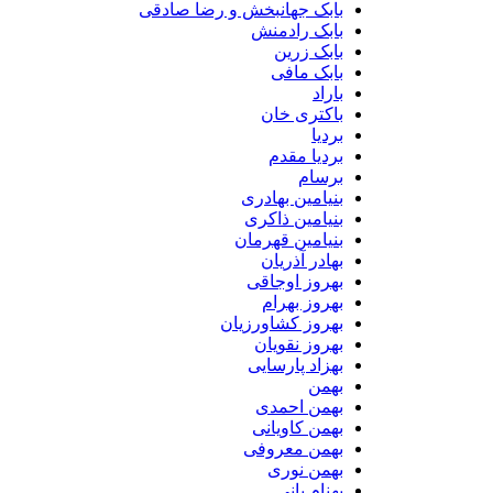
بابک جهانبخش و رضا صادقی
بابک رادمنش
بابک زرین
بابک مافی
باراد
باکتری خان
بردیا
بردیا مقدم
برسام
بنیامین بهادری
بنیامین ذاکری
بنیامین قهرمان
بهادر آذریان
بهروز اوجاقی
بهروز بهرام
بهروز کشاورزیان
بهروز نقویان
بهزاد پارسایی
بهمن
بهمن احمدی
بهمن کاویانی
بهمن معروفی
بهمن نوری
بهنام بانی