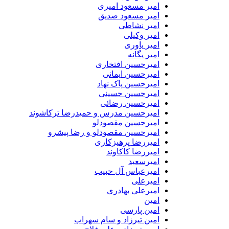
امیر مسعود امیری
امیر مسعود صدیق
امیر نشاطی
امیر وکیلی
امیر یاوری
امیر یگانه
امیرحسین افتخاری
امیرحسین ایمانی
امیرحسین پاک نهاد
امیرحسین حسینی
امیرحسین رضائی
امیرحسین مدرس و حمیدرضا ترکاشوند
امیرحسین مقصودلو
امیرحسین مقصودلو و رضا پیشرو
امیررضا پرهیزکاری
امیررضا کاکاوند
امیرسعید
امیرعباس آل حبیب
امیرعلی
امیرعلی بهادری
امین
امین پارسی
امین تیرزاد و سام سهراب