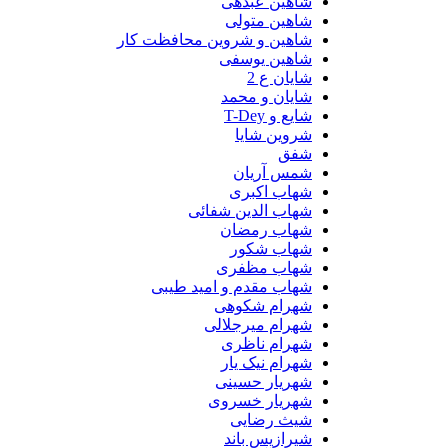
شاهین عبدهی
شاهین متولی
شاهین و شروین محافظت کار
شاهین یوسفی
شایان ع 2
شایان و محمد
شایع و T-Dey
شروین شایا
شفق
شمس آریان
شهاب اکبری
شهاب الدین شفائی
شهاب رمضان
شهاب شکور
شهاب مظفری
شهاب مقدم و امید طیبی
شهرام شکوهی
شهرام میرجلالی
شهرام ناظری
شهرام نیک یار
شهریار حسینی
شهریار خسروی
شیث رضایی
شیرازیس باند