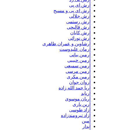
آرش ای پی
آرش ای پی و مسیح
آرش جلالی
آرش رستمی
آرش قالیچی
آرش کایان
آرش نورائی
آرشاوین و عمران طاهری
آرمان علیدوست
آرمین بیانی
آرمین حبیبی
آرمین سمیعی
آرمین مرسی
آرمین مکری
آروان جوان
آریا حمد الله زاده
آریابد
آریان موسوی
آرین یاری
آزاد طوسی
آزاد نیرومندزاده
آمین
آیدار