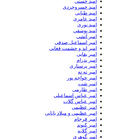
امید حسنی
امید خسروجردی
امید طبایی
امید عامری
امید نوری
امید یوسفی
امیر آتشی
امیر اسماعیل صدفی
امیر اند و حشمت فغانی
امیر بقایی
امیر پدرام
امیر پرستاری
امیر ته ته
امیر خواجه پور
امیر شب
امیر طارمی
امیر عباس اسماعیلی
امیر عباس گلاب
امیر عظیمی
امیر عظیمی و میلاد بابایی
امیر فرجام
امیر کیوند
امیر گلایه
امیر گوهری