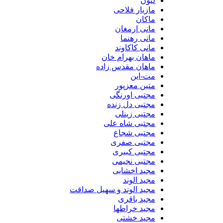
لیون
مازیار فلاحی
ماکان
مانی ارمغان
مانی رهنما
مانی کاکاوند
ماهان بهرام خان
ماهان مقدس زاده
مت-این
متین معزپور
مجتبی اورنگی
مجتبی دل زنده
مجتبی زینلی
مجتبی شاه علی
مجتبی شجاع
مجتبی صفری
مجتبی کبیری
مجتبی نجیمی
مجید اخشابی
مجید الوند‎
مجید الوند و سهیل صداقت
مجید باقری
مجید خراطها
مجید خشتی