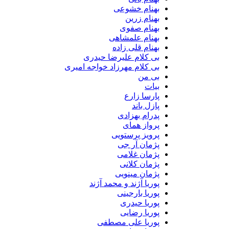
بهنام خشوعی
بهنام زرین
بهنام صفوی
بهنام علمشاهی
بهنام قلی زاده
بی کلام علیرضا حیدری
بی کلام مهرزاد خواجه امیری
بی من
بیات
پارسا زارع
پازل باند
پدرام بهزادی
پرواز همای
پرویز پرستویی
پژمان آر جی
پژمان غلامی
پژمان کلانی
پژمان مینویی
پوریا آژند و محمد آژند
پوریا بارجینی
پوریا حیدری
پوریا رضایی
پوریا علی مصطفی