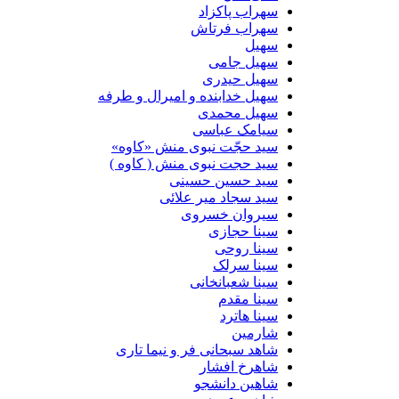
سهراب پاکزاد
سهراب فرتاش
سهیل
سهیل جامی
سهیل حیدری
سهیل خدابنده و امیرال و طرفه
سهیل محمدی
سیامک عباسی
سید حجّت نبوی منش «کاوه»
سید حجت نبوی منش ( کاوه )
سید حسین حسینى
سید سجاد میر علائی
سیروان خسروی
سینا حجازی
سینا روحی
سینا سرلک
سینا شعبانخانی
سینا مقدم
سینا هاترد
شارمین
شاهد سبحانی فر و نیما تاری
شاهرخ افشار
شاهین دانشجو