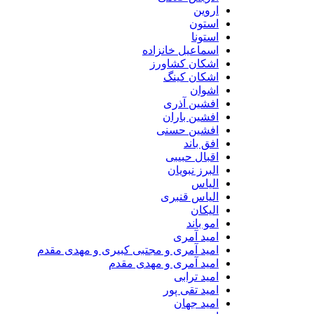
اروین
استون
استونا
اسماعیل خانزاده
اشکان کشاورز
اشکان کینگ
اشوان
افشین آذری
افشین باران
افشین حسنی
افق باند
اقبال حبیبی
البرز نبویان
الیاس
الیاس قنبرى
الیکان
امو باند
امید آمری
امید آمری و مجتبی کبیری و مهدى مقدم
امید آمری و مهدی مقدم
امید ترابی
امید تقی پور
امید جهان