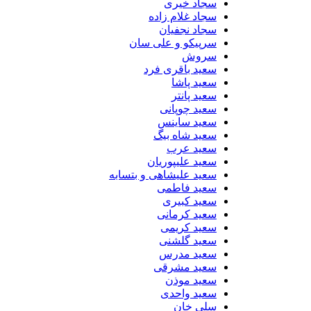
سجاد خیری
سجاد غلام زاده
سجاد نجفیان
سرپیکو و علی سان
سروش
سعید باقری فرد
سعید پاشا
سعید پانتر
سعید چوپانی
سعید ساینس
سعید شاه بیگ
سعید عرب
سعید علیپوریان
سعید علیشاهی و بتسابه
سعید فاطمی
سعید کبیری
سعید کرمانی
سعید کریمی
سعید گلشنی
سعید مدرس
سعید مشرقی
سعید موذن
سعید واحدی
سلی خان