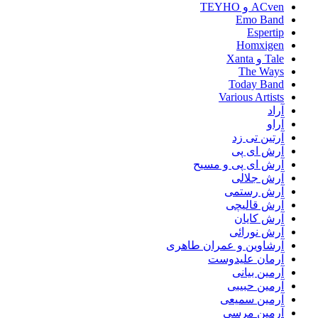
ACven و TEYHO
Emo Band
Espertip
Homxigen
Tale و Xanta
The Ways
Today Band
Various Artists
آراد
آراو
آرتین تی زد
آرش ای پی
آرش ای پی و مسیح
آرش جلالی
آرش رستمی
آرش قالیچی
آرش کایان
آرش نورائی
آرشاوین و عمران طاهری
آرمان علیدوست
آرمین بیانی
آرمین حبیبی
آرمین سمیعی
آرمین مرسی