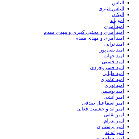
الیاس
الیاس قنبرى
الیکان
امو باند
امید آمری
امید آمری و مجتبی کبیری و مهدى مقدم
امید آمری و مهدی مقدم
امید ترابی
امید تقی پور
امید جهان
امید حسنی
امید خسروجردی
امید طبایی
امید عامری
امید نوری
امید یوسفی
امیر آتشی
امیر اسماعیل صدفی
امیر اند و حشمت فغانی
امیر بقایی
امیر پدرام
امیر پرستاری
امیر ته ته
امیر خواجه پور