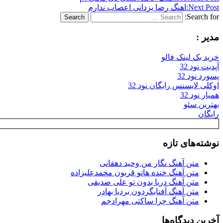
Next Post:
اهنگ رضا یزدانی اعصاب ندارم
Search for:
Search
مدیر :
خرید بک لینک فالو
آپدیت نود 32
پسورد نود 32
اوکلی لایسنس رایگان نود 32
همیار نود 32
بهترین سئو
رایگان
نوشته‌های تازه
متن آهنگ نگار من وحید دهقانی
متن آهنگ خنده هاتو قربون محمدعلیزاده
متن آهنگ دریا بدون تو علی صدیقی
متن آهنگ آفتابگردون بردیا بهادر
متن آهنگ چرا ساکتی مهرادجم
آخرین دیدگاه‌ها