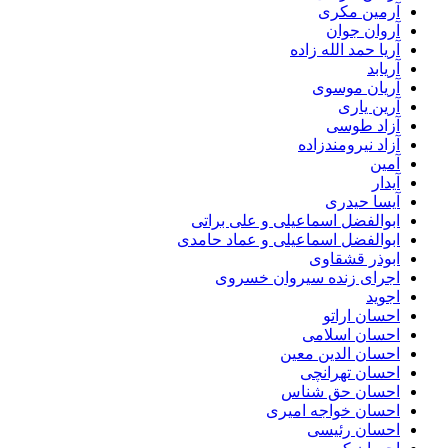
آرمین مکری
آروان جوان
آریا حمد الله زاده
آریابد
آریان موسوی
آرین یاری
آزاد طوسی
آزاد نیرومندزاده
آمین
آیدار
آیسا حیدری
ابوالفضل اسماعیلی و علی براتی
ابوالفضل اسماعیلی و عماد حامدی
ابوذر قشقاوی
اجرای زنده سیروان خسروی
اجوید
احسان اراتو
احسان اسلامی
احسان الدین معین
احسان تهرانچی
احسان حق شناس
احسان خواجه امیری
احسان رئیسی