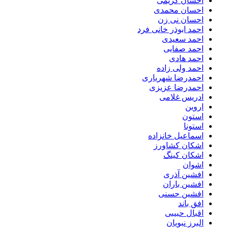
احسان کریمی
احسان محمدی
احسان نی زن
احمد ابوذر خانی فرد
احمد سعیدی
احمد صفایی
احمد هادی
احمد ولی زاده
احمدرضا شهریاری
احمدرضا عزیزی
ادریس غلامی
اروین
استون
استونا
اسماعیل خانزاده
اشکان کشاورز
اشکان کینگ
اشوان
افشین آذری
افشین باران
افشین حسنی
افق باند
اقبال حبیبی
البرز نبویان