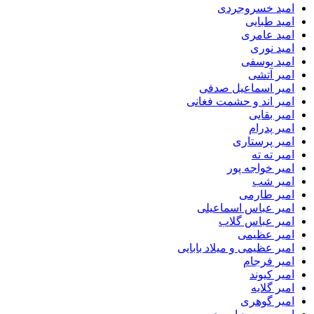
امید خسروجردی
امید طبایی
امید عامری
امید نوری
امید یوسفی
امیر آتشی
امیر اسماعیل صدفی
امیر اند و حشمت فغانی
امیر بقایی
امیر پدرام
امیر پرستاری
امیر ته ته
امیر خواجه پور
امیر شب
امیر طارمی
امیر عباس اسماعیلی
امیر عباس گلاب
امیر عظیمی
امیر عظیمی و میلاد بابایی
امیر فرجام
امیر کیوند
امیر گلایه
امیر گوهری