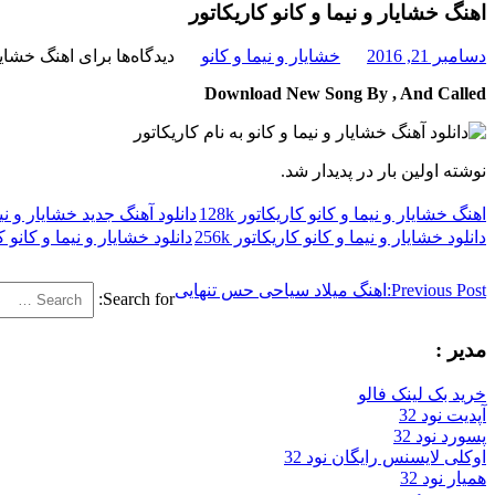
اهنگ خشایار و نیما و کانو کاریکاتور
دسامبر 21, 2016
خشایار و نیما و کانو
دیدگاه‌ها
برای اهنگ خشایار
Download New Song By , And Called
نوشته اولین بار در پدیدار شد.
اهنگ خشایار و نیما و کانو کاریکاتور 128k
دانلود آهنگ جدید خشایار و نیم
دانلود خشایار و نیما و کانو کاریکاتور 256k
دانلود خشایار و نیما و کانو کار
Previous Post:
اهنگ میلاد سیاحی حس تنهایی
Search for:
مدیر :
خرید بک لینک فالو
آپدیت نود 32
پسورد نود 32
اوکلی لایسنس رایگان نود 32
همیار نود 32