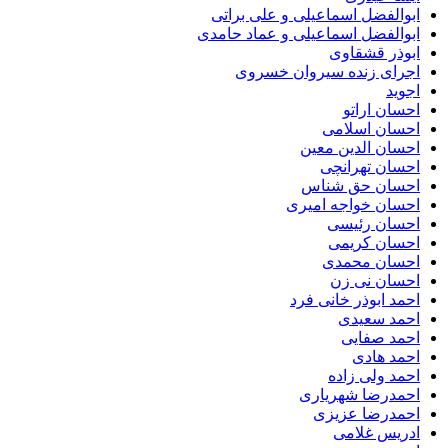
ابوالفضل اسماعیلی و علی براتی
ابوالفضل اسماعیلی و عماد حامدی
ابوذر قشقاوی
اجرای زنده سیروان خسروی
اجوید
احسان اراتو
احسان اسلامی
احسان الدین معین
احسان تهرانچی
احسان حق شناس
احسان خواجه امیری
احسان رئیسی
احسان کریمی
احسان محمدی
احسان نی زن
احمد ابوذر خانی فرد
احمد سعیدی
احمد صفایی
احمد هادی
احمد ولی زاده
احمدرضا شهریاری
احمدرضا عزیزی
ادریس غلامی