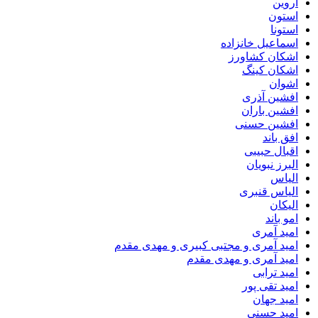
اروین
استون
استونا
اسماعیل خانزاده
اشکان کشاورز
اشکان کینگ
اشوان
افشین آذری
افشین باران
افشین حسنی
افق باند
اقبال حبیبی
البرز نبویان
الیاس
الیاس قنبرى
الیکان
امو باند
امید آمری
امید آمری و مجتبی کبیری و مهدى مقدم
امید آمری و مهدی مقدم
امید ترابی
امید تقی پور
امید جهان
امید حسنی