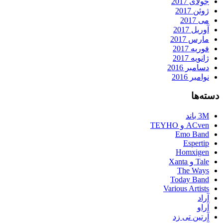
جولای 2017
ژوئن 2017
می 2017
آوریل 2017
مارس 2017
فوریه 2017
ژانویه 2017
دسامبر 2016
نوامبر 2016
دسته‌ها
3M باند
ACven و TEYHO
Emo Band
Espertip
Homxigen
Tale و Xanta
The Ways
Today Band
Various Artists
آراد
آراو
آرتین تی زد