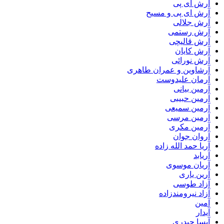
آرش ای پی
آرش ای پی و مسیح
آرش جلالی
آرش رستمی
آرش قالیچی
آرش کایان
آرش نورائی
آرشاوین و عمران طاهری
آرمان علیدوست
آرمین بیانی
آرمین حبیبی
آرمین سمیعی
آرمین مرسی
آرمین مکری
آروان جوان
آریا حمد الله زاده
آریابد
آریان موسوی
آرین یاری
آزاد طوسی
آزاد نیرومندزاده
آمین
آیدار
آیسا حیدری