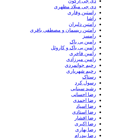
دی جی آرگون
دی جی میلاد مظهری
راستین وقاری
راشا
رامتین دلیران
رامتین ریسمان و مصطفی باقری
رامسز
رامین بی باک
رامین بی باک و کاروئل
رامین فاخری
رامین میرزادی
رحیم جوانمردی
رحیم شهریاری
رستاک
رسول کرد
رشید سینایی
رضا احسانی
رضا احمدی
رضا اسپاد
رضا استادی
رضا افشار
رضا اکبری
رضا بهاری
رضا بیدرام