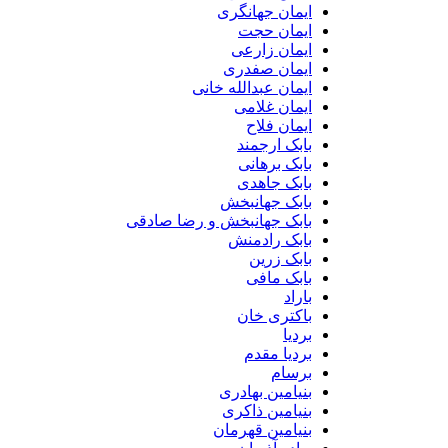
ایمان جهانگری
ایمان حجت
ایمان زارعی
ایمان صفدری
ایمان عبدالله خانی
ایمان غلامی
ایمان فلاح
بابک ارجمند
بابک برهانی
بابک جاهدی
بابک جهانبخش
بابک جهانبخش و رضا صادقی
بابک رادمنش
بابک زرین
بابک مافی
باراد
باکتری خان
بردیا
بردیا مقدم
برسام
بنیامین بهادری
بنیامین ذاکری
بنیامین قهرمان