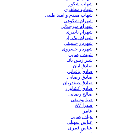
شهاب شکور
شهاب مظفری
شهاب مقدم و امید طیبی
شهرام شکوهی
شهرام میرجلالی
شهرام ناظری
شهرام نیک یار
شهریار حسینی
شهریار خسروی
شیث رضایی
شیرازیس باند
صادق آبان
صادق باغبانی
صادق رضایی
صادق صفدریان
صادق کشاورز
صالح رضایی
صبا یوسفی
صدرا AV
عامر
عباد رضایی
عباس سهیلی
عباس قمری