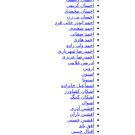
احسان کریمی
احسان محمدی
احسان نی زن
احمد ابوذر خانی فرد
احمد سعیدی
احمد صفایی
احمد هادی
احمد ولی زاده
احمدرضا شهریاری
احمدرضا عزیزی
ادریس غلامی
اروین
استون
استونا
اسماعیل خانزاده
اشکان کشاورز
اشکان کینگ
اشوان
افشین آذری
افشین باران
افشین حسنی
افق باند
اقبال حبیبی