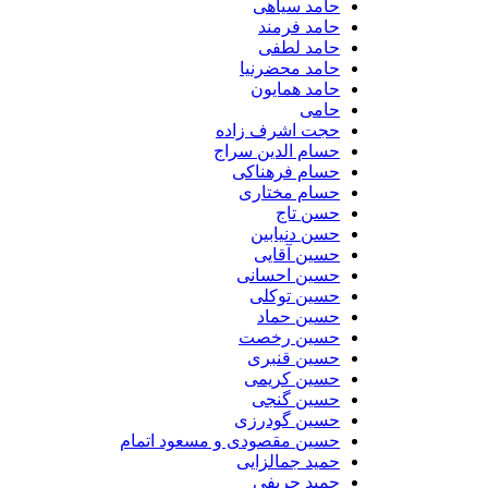
حامد سیاهی
حامد فرمند
حامد لطفی
حامد محضرنیا
حامد همایون
حامی
حجت اشرف زاده
حسام الدین سراج
حسام فرهناکی
حسام مختاری
حسن تاج
حسن دنیابین
حسین آقایی
حسین احسانی
حسین توکلی
حسین حماد
حسین رخصت
حسین قنبری
حسین کریمی
حسین گنجی
حسین گودرزی
حسین مقصودی و مسعود اتمام
حمید جمالزایی
حمید حریفی