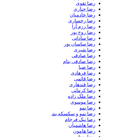
رضا تقوی
رضا چناری
رضا خادمیان
رضا رخساری
رضا رزم آرا
رضا روح پور
رضا ساداتی
رضا ساسان پور
رضا شیری
رضا صادقی
رضا صادقی بنام
رضا ضیا
رضا فرهادی
رضا قائمی
رضا قندهاری
رضا کرمانی
رضا ملک زاده
رضا موسوی
رضا نمو
رضا نمو و سکسکه بند
رضا نیک فرجام
رضا هاشمیان
رضا هامون
رضا یزدانی