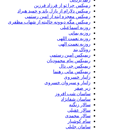
رمیکس چرا تو از فرزاد فرزین
رمیکس دلارام از پازل باند و حمید هیراد
رمیکس معجزه اینه از امین رستمی
رمیکس مگه دیوونه حالیته از شهاب مظفری
روزبه اسماعیلی
روزبه بمانی
روزبه نعمت اللهی
روزبه نعمت الهی
روناک بند
ریمیکس امین رستمی
ریمیکس پیام محمودیان
ریمیکس جی دال
ریمیکس مانی رهنما
زانیار خسروی
زانیار و سیروان خسروی
زیر صفر
ساسان شب افروز
ساسان شفانژاد
سالار زنگنه
سالار عقیلی
سالار محمدی
سام کوشیار
سامان جلیلی