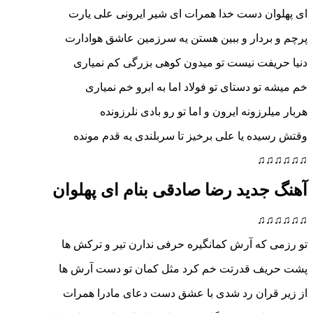
ان دست خدا همرات ای شیر ایرونی علی یارت
ردار و ببین هستن یه سرزمین عاشق هوادارت
یفت نیست تو میدون کوهی بزرگی کم نمیاری
تو دستای تو فولاد اما به ابرو خم نمیاری
رزونه ایرون و اما تو رو بادی نلرزونده
ده یا علی برخیز تا سربلندی یه قدم مونده
♫
جدید رضا صادقی بنام ای پهلوان
♫
که آرش کمانگیره حرفی ندارن تیر و ترکش ها
ف قدرتت خم کرد مثل کمان تو دست آرش ها
قران رد شدی با عشق دست دعای مادرا همرات