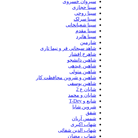
سیروان خسروی
سینا حجازی
سینا روحی
سینا سرلک
سینا شعبانخانی
سینا مقدم
سینا هاترد
شارمین
شاهد سبحانی فر و نیما تاری
شاهرخ افشار
شاهین دانشجو
شاهین عبدهی
شاهین متولی
شاهین و شروین محافظت کار
شاهین یوسفی
شایان ع 2
شایان و محمد
شایع و T-Dey
شروین شایا
شفق
شمس آریان
شهاب اکبری
شهاب الدین شفائی
شهاب رمضان