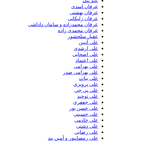
عبد نیک
عرفان اسدی
عرفان بهشتی
عرفان زلیکانی
عرفان محمدزاده و سامان داداشی
عرفان محمدی زاده
عقیل سلحشور
علی آتبین
علی ارشدی
علی اصحابی
علی اعتماد
علی بهرامی
علی بهرامی صدر
علی بیات
علی پرویزی
علی پی جی
علی توحید
علی جعفری
علی حسن پور
علی حسینی
علی خادمی
علی دشتی
علی رضایی
علی رمضانپور و آمین بند