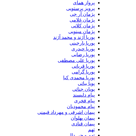
پرواز همای
پرویز پرستویی
پژمان آر جی
پژمان غلامی
پژمان کلانی
پژمان مینویی
پوریا آژند و محمد آژند
پوریا بارجینی
پوریا حیدری
پوریا رضایی
پوریا علی مصطفی
پوریا قربانی
پوریا گرامی
پوریا محمدی کیا
پویا بیاتی
پویان جناتی
پیام دلپسند
پیام فخری
پیام محمودیان
پیمان اشرفی و مهرداد قیمنی
پیمان پهلوان
پیمان قنادی
تهم
تهم و جی دال