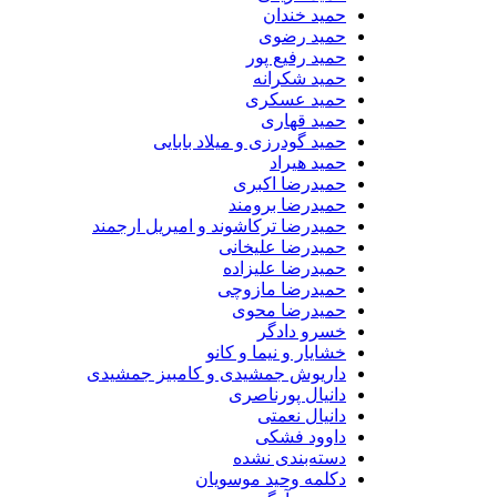
حمید خندان
حمید رضوی
حمید رفیع پور
حمید شکرانه
حمید عسکری
حمید قهاری
حمید گودرزی و میلاد بابایی
حمید هیراد
حمیدرضا اکبری
حمیدرضا برومند
حمیدرضا ترکاشوند و امیریل ارجمند
حمیدرضا علیخانی
حمیدرضا علیزاده
حمیدرضا مازوچی
حمیدرضا محوی
خسرو دادگر
خشایار و نیما و کانو
داریوش جمشیدی و کامبیز جمشیدی
دانیال پورناصری
دانیال نعمتی
داوود فشکی
دسته‌بندی نشده
دکلمه وحید موسویان