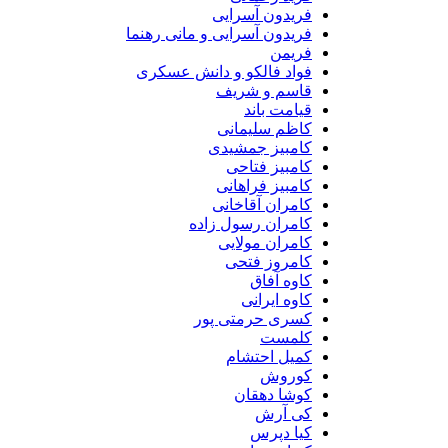
فریدون آسرایی
فریدون آسرایی و مانی رهنما
فریمن
فواد فالکو و دانش عسکری
قاسم و شریف
قیامت باند
کاظم سلیمانی
کامبیز جمشیدی
کامبیز فتاحی
کامبیز فراهانی
کامران آقاخانی
کامران رسول زاده
کامران مولایی
کامروز فتحی
کاوه آفاق
کاوه ایرانی
کسری حرمتی پور
کلمست
کمیل احتشام
کوروش
کوشا دهقان
کی آرش
کیا دپرس