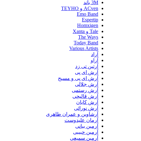
3M باند
ACven و TEYHO
Emo Band
Espertip
Homxigen
Tale و Xanta
The Ways
Today Band
Various Artists
آراد
آراو
آرتین تی زد
آرش ای پی
آرش ای پی و مسیح
آرش جلالی
آرش رستمی
آرش قالیچی
آرش کایان
آرش نورائی
آرشاوین و عمران طاهری
آرمان علیدوست
آرمین بیانی
آرمین حبیبی
آرمین سمیعی