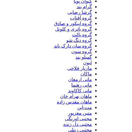
کیوان پویا
گرام بند
گرشا رضایی
گروه آفتاب
گروه اپیکور و صادق
گروه باتری و کلونل
گروه پالت
گروه دنگ شو
گروه سان دارک باند
گروه سون
گمیلو بند
لیون
مازیار فلاحی
ماکان
مانی ارمغان
مانی رهنما
مانی کاکاوند
ماهان بهرام خان
ماهان مقدس زاده
مت-این
متین معزپور
مجتبی اورنگی
مجتبی دل زنده
مجتبی زینلی