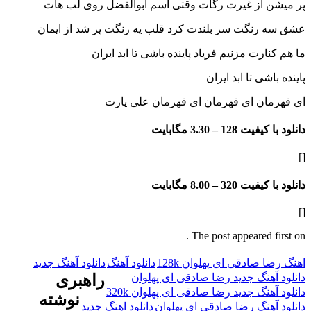
 از غیرت رگات وقتی اسم ابوالفضل روی لب هات
رنگت سر بلندت کرد قلب یه رنگت پر شد از ایمان
رت مزنیم فریاد پاینده باشی تا ابد ایران
شی تا ابد ایران
ان ای قهرمان ای قهرمان علی یارت
فیت 128 –
3.30 مگابایت
فیت 320 –
8.00 مگابایت
The post appeared f
صادقی ای پهلوان 128k
دانلود آهنگ
دانلود آهنگ جدید
هنگ جدید رضا صادقی ای پهلوان
راهبری
نگ جدید رضا صادقی ای پهلوان 320k
نوشته
هنگ رضا صادقی ای پهلوان
دانلود اهنگ جدید