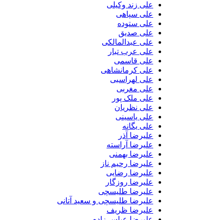
علی زند وکیلی
علی سپاهی
علی ستوده
علی صدیق
علی عبدالمالکی
علی عرب تبار
علی قاسمی
علی کرمانشاهی
علی لهراسبی
علی مغربی
علی ملک پور
علی نظریان
علی یاسینی
علی یگانه
علیرضا آذر
علیرضا آراسته
علیرضا بهمنی
علیرضا رحیم ناز
علیرضا رضایی
علیرضا روزگار
علیرضا طلیسچی
علیرضا طلیسچی و سعید آتانی
علیرضا ظریف
علیرضا عباس زاده