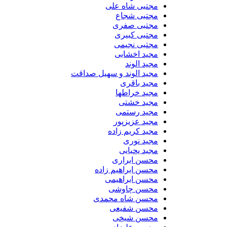
مجتبی شاه علی
مجتبی شجاع
مجتبی صفری
مجتبی کبیری
مجتبی نجیمی
مجید اخشابی
مجید الوند‎
مجید الوند و سهیل صداقت
مجید باقری
مجید خراطها
مجید خشتی
مجید رستمی
مجید عزیزپور
مجید کریم زاده
مجید نوری
مجید یحیایی
محسن ابراری
محسن ابراهیم زاده
محسن ابراهیمی
محسن چاوشی
محسن شاه محمدی
محسن شفیعی
محسن شیخی