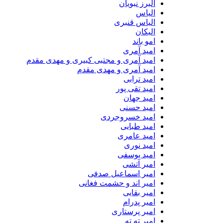
البرز نبویان
الیاس
الیاس قنبرى
الیکان
امو باند
امید آمری
امید آمری و مجتبی کبیری و مهدى مقدم
امید آمری و مهدی مقدم
امید ترابی
امید تقی پور
امید جهان
امید حسنی
امید خسروجردی
امید طبایی
امید عامری
امید نوری
امید یوسفی
امیر آتشی
امیر اسماعیل صدفی
امیر اند و حشمت فغانی
امیر بقایی
امیر پدرام
امیر پرستاری
امیر ته ته