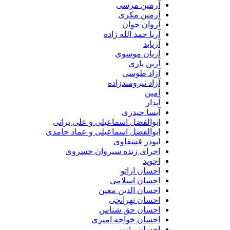
آرمین مرسی
آرمین مکری
آروان جوان
آریا حمد الله زاده
آریابد
آریان موسوی
آرین یاری
آزاد طوسی
آزاد نیرومندزاده
آمین
آیدار
آیسا حیدری
ابوالفضل اسماعیلی و علی براتی
ابوالفضل اسماعیلی و عماد حامدی
ابوذر قشقاوی
اجرای زنده سیروان خسروی
اجوید
احسان اراتو
احسان اسلامی
احسان الدین معین
احسان تهرانچی
احسان حق شناس
احسان خواجه امیری
احسان رئیسی