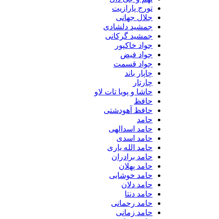
تورج پارازیت
جلال جهانی
جمشید دلشادی
جمشید گرکانی
جواد خاکپور
جواد فیض
جواد قسمت
چاپار باند
چارتار
حاشا و پویا تات لاو
حافظ
حافظ آهودشتی
حامد
حامد اسدالهی
حامد اسدی
حامد الله یاری
حامد برادران
حامد پهلان
حامد خوشابی
حامد دلان
حامد دنتا
حامد رحمانی
حامد زمانی