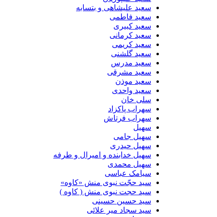
سعید علیشاهی و بتسابه
سعید فاطمی
سعید کبیری
سعید کرمانی
سعید کریمی
سعید گلشنی
سعید مدرس
سعید مشرقی
سعید موذن
سعید واحدی
سلی خان
سهراب پاکزاد
سهراب فرتاش
سهیل
سهیل جامی
سهیل حیدری
سهیل خدابنده و امیرال و طرفه
سهیل محمدی
سیامک عباسی
سید حجّت نبوی منش «کاوه»
سید حجت نبوی منش ( کاوه )
سید حسین حسینى
سید سجاد میر علائی