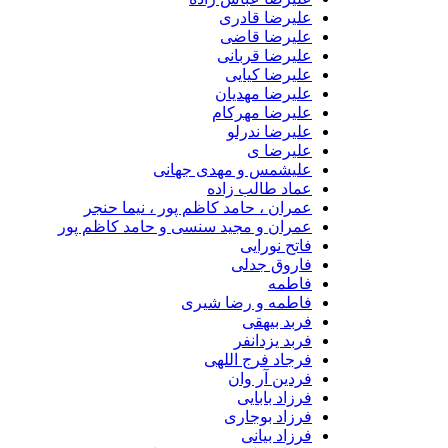
علیرضا قادری
علیرضا قاضی
علیرضا قربانی
علیرضا کیایی
علیرضا مهدیان
علیرضا مهرکام
علیرضا ندرلو
علیرضا ی
علیشمس و مهدی جهانی
عماد طالب زاده
عمران ، حامد کاظم پور ، نیما حنجر
عمران و مجید سنسی و حامد کاظم پور
فاتح نورایی
فاروق جدلی
فاطمه
فاطمه و رضا شیری
فربد بیهقی
فربد یزدانفر
فرجاد فرج اللهی
فردین آر وان
فرزاد بابایی
فرزاد بوجاری
فرزاد بیانی