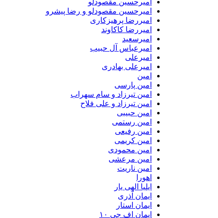
امیرحسین مقصودلو
امیرحسین مقصودلو و رضا پیشرو
امیررضا پرهیزکاری
امیررضا کاکاوند
امیرسعید
امیرعباس آل حبیب
امیرعلی
امیرعلی بهادری
امین
امین پارسی
امین تیرزاد و سام سهراب
امین تیرزاد و علی فلاح
امین حبیبی
امین رستمی
امین رفیعی
امین کریمی
امین محمودی
امین مرعشی
امین ناریت
اهورا
ایلیا الهی یار
ایمان آذری
ایمان استار
ایمان اف جی ۱۰