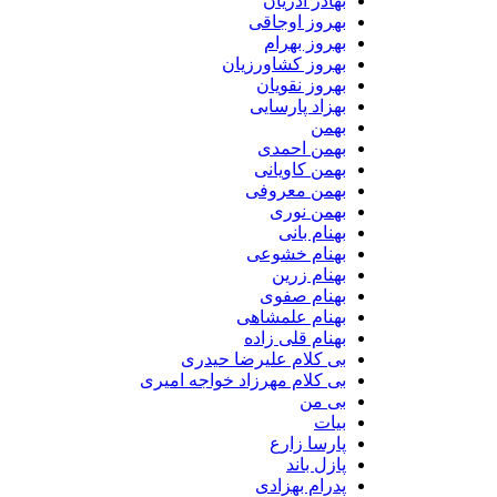
بهادر آذریان
بهروز اوجاقی
بهروز بهرام
بهروز کشاورزیان
بهروز نقویان
بهزاد پارسایی
بهمن
بهمن احمدی
بهمن کاویانی
بهمن معروفی
بهمن نوری
بهنام بانی
بهنام خشوعی
بهنام زرین
بهنام صفوی
بهنام علمشاهی
بهنام قلی زاده
بی کلام علیرضا حیدری
بی کلام مهرزاد خواجه امیری
بی من
بیات
پارسا زارع
پازل باند
پدرام بهزادی