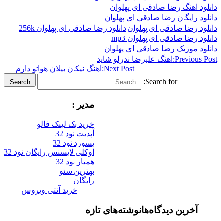
هنگ رضا صادقی ای پهلوان
ایگان رضا صادقی ای پهلوان
ضا صادقی ای پهلوان
دانلود رضا صادقی ای پهلوان 256k
ا صادقی ای پهلوان mp3
وزیک رضا صادقی ای پهلوان
Previ
اهنگ علیرضا ندرلو شاید
Next Post:
اهنگ نیکان بیلان هواتو دارم
Search for:
Search
مدیر :
خرید بک لینک فالو
آپدیت نود 32
پسورد نود 32
اوکلی لایسنس رایگان نود 32
همیار نود 32
بهترین سئو
رایگان
خرید آنتی ویروس
رین دیدگاه‌ها
نوشته‌های تازه