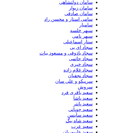
سامان دولتشاهی
سامان زیوار
سامان صادقی
سامی استار و محسن راد
سامیار
سپهر خلسه
سپهر نامی
ستار اسماعیلی
سجاد ای بی
سجاد باذوقی و مسعود بیات
سجاد حاتمی
سجاد خیری
سجاد غلام زاده
سجاد نجفیان
سرپیکو و علی سان
سروش
سعید باقری فرد
سعید پاشا
سعید پانتر
سعید چوپانی
سعید ساینس
سعید شاه بیگ
سعید عرب
سعید علیپوریان